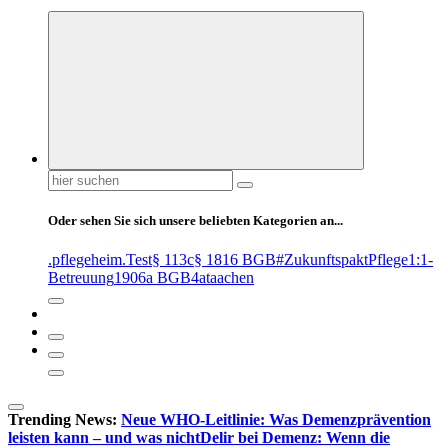
Suchen
nach:
Oder sehen Sie sich unsere beliebten Kategorien an...
.pflegeheim
.Test
§ 113c
§ 1816 BGB
#ZukunftspaktPflege
1:1-
Betreuung
1906a BGB
4at
aachen
Trending News:
Neue WHO-Leitlinie: Was Demenzprävention
leisten kann – und was nicht
Delir bei Demenz: Wenn die