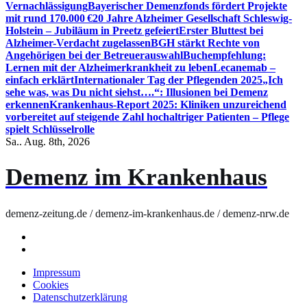
Vernachlässigung
Bayerischer Demenzfonds fördert Projekte
mit rund 170.000 €
20 Jahre Alzheimer Gesellschaft Schleswig-
Holstein – Jubiläum in Preetz gefeiert
Erster Bluttest bei
Alzheimer-Verdacht zugelassen
BGH stärkt Rechte von
Angehörigen bei der Betreuerauswahl
Buchempfehlung:
Lernen mit der Alzheimerkrankheit zu leben
Lecanemab –
einfach erklärt
Internationaler Tag der Pflegenden 2025
„Ich
sehe was, was Du nicht siehst….“: Illusionen bei Demenz
erkennen
Krankenhaus-Report 2025: Kliniken unzureichend
vorbereitet auf steigende Zahl hochaltriger Patienten – Pflege
spielt Schlüsselrolle
Sa.. Aug. 8th, 2026
Demenz im Krankenhaus
demenz-zeitung.de / demenz-im-krankenhaus.de / demenz-nrw.de
Impressum
Cookies
Datenschutzerklärung