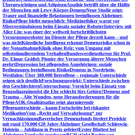
Übergewichtigen und Adipösen
Apathie betrifft über die Hälfte
der Menschen mit Lewy-Körper-Demenz
Neue Studie zeigt:
Trauer und finanzielle Belastungen beeinflussen Alzheimer-
Risiko
Pflege bleibt menschlich: Medizinethiker warnt vor
Missverständnissen beim Einsatz sozialer Roboter
Interview mit
Alice Lin: was einer der weltweit fortschrittlichsten
Versorgungsroboter im Dienste der Pflege derzeit kann – und
was nicht
Künstliche Intelligenz erkennt Demenzrisiko schon in
der Notaufnahme
Klinik ohne Reiz: vom Umgang mit
selbststimulierendem Verhalten
Bundesverdienstkreuz für Prof.
Dr. Elmar Gräßel: Pionier der Versorgung älterer Menschen
geehrt
Depression bei pflegenden Angehörigen: soziale
Bedingungen beeinflussen Risiko
Demenz in Nordrhein-
Westfalen: Über 380.000 Betroffene – regionale Unterschiede
zeigen sich deutlich
Forschungsprojekt: Unterschiede zwischen
den Geschlechtern
Untersuchung: Vorsicht beim Einsatz von
Benzodiazepinen
Ist die Ehe schlecht fürs Gehirn?
Demenz und
Trauma – Alte Wunden, neue Herausforderungen für die
Pflege
AOK-Qualitätsatlas zeigt alarmierende
Pflegeunterschiede – kaum Fortschritte bei riskanter
Medikation
Vom „Recht auf Verwahrlosung“ zur
Vernachlässigung
Bayerischer Demenzfonds fördert Projekte
mit rund 170.000 €
20 Jahre Alzheimer Gesellschaft Schleswig-
Holstein – Jubiläum in Preetz gefeiert
Erster Bluttest bei
Alzheimer-Verdacht zugelassen
BGH stärkt Rechte von