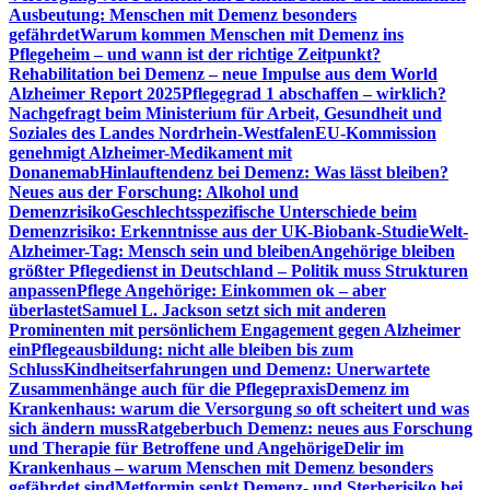
Ausbeutung: Menschen mit Demenz besonders
gefährdet
Warum kommen Menschen mit Demenz ins
Pflegeheim – und wann ist der richtige Zeitpunkt?
Rehabilitation bei Demenz – neue Impulse aus dem World
Alzheimer Report 2025
Pflegegrad 1 abschaffen – wirklich?
Nachgefragt beim Ministerium für Arbeit, Gesundheit und
Soziales des Landes Nordrhein-Westfalen
EU-Kommission
genehmigt Alzheimer-Medikament mit
Donanemab
Hinlauftendenz bei Demenz: Was lässt bleiben?
Neues aus der Forschung: Alkohol und
Demenzrisiko
Geschlechtsspezifische Unterschiede beim
Demenzrisiko: Erkenntnisse aus der UK-Biobank-Studie
Welt-
Alzheimer-Tag: Mensch sein und bleiben
Angehörige bleiben
größter Pflegedienst in Deutschland – Politik muss Strukturen
anpassen
Pflege Angehörige: Einkommen ok – aber
überlastet
Samuel L. Jackson setzt sich mit anderen
Prominenten mit persönlichem Engagement gegen Alzheimer
ein
Pflegeausbildung: nicht alle bleiben bis zum
Schluss
Kindheitserfahrungen und Demenz: Unerwartete
Zusammenhänge auch für die Pflegepraxis
Demenz im
Krankenhaus: warum die Versorgung so oft scheitert und was
sich ändern muss
Ratgeberbuch Demenz: neues aus Forschung
und Therapie für Betroffene und Angehörige
Delir im
Krankenhaus – warum Menschen mit Demenz besonders
gefährdet sind
Metformin senkt Demenz- und Sterberisiko bei