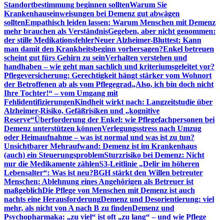
Standortbestimmung beginnen sollten
Warum Sie
Krankenhauseinweisungen bei Demenz gut abwägen
sollten
Empathisch leiden lassen: Warum Menschen mit Demenz
mehr brauchen als Verständnis
Gegeben, aber nicht genommen:
der stille Medikationsfehler
Neuer Alzheimer-Bluttest: Kann
man damit den Krankheitsbeginn vorhersagen?
Enkel betreuen
scheint gut fürs Gehirn zu sein
Verhalten verstehen und
handhaben – wie geht man sachlich und kriteriumsgeleitet vor?
Pflegeversicherung: Gerechtigkeit hängt stärker vom Wohnort
der Betroffenen ab als vom Pflegegrad
„Also, ich bin doch nicht
Ihre Tochter!“ – vom Umgang mit
Fehlidentifizierungen
Kindheit wirkt nach: Langzeitstudie über
Alzheimer-Risiko, Gefäßrisiken und „kognitive
Reserve“
Überforderung der Enkel: wie Pflegefachpersonen bei
Demenz unterstützen können
Verlegungsstress nach Umzug
oder Heimaufnahme – was ist normal und was ist zu tun?
Unsichtbarer Mehraufwand: Demenz ist im Krankenhaus
(auch) ein Steuerungsproblem
Sturzrisiko bei Demenz: Nicht
nur die Medikamente zählen
S3-Leitlinie „Delir im höheren
Lebensalter“: Was ist neu?
BGH stärkt den Willen betreuter
Menschen: Ablehnung eines Angehörigen als Betreuer ist
maßgeblich
Die Pflege von Menschen mit Demenz ist auch
nachts eine Herausforderung
Demenz und Desorientierung: viel
mehr, als nicht von A nach B zu finden
Demenz und
Psychopharmaka: „zu viel“ ist oft „zu lang“ – und wie Pflege