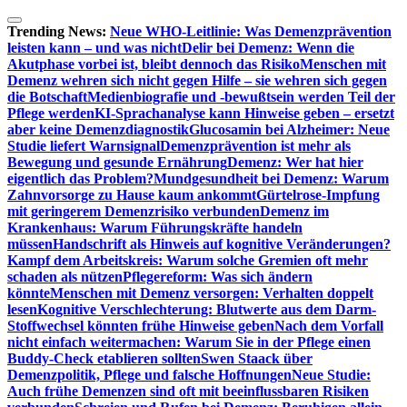
Zum
Inhalt
Trending News:
Neue WHO-Leitlinie: Was Demenzprävention
springen
leisten kann – und was nicht
Delir bei Demenz: Wenn die
Akutphase vorbei ist, bleibt dennoch das Risiko
Menschen mit
Demenz wehren sich nicht gegen Hilfe – sie wehren sich gegen
die Botschaft
Medienbiografie und -bewußtsein werden Teil der
Pflege werden
KI-Sprachanalyse kann Hinweise geben – ersetzt
aber keine Demenzdiagnostik
Glucosamin bei Alzheimer: Neue
Studie liefert Warnsignal
Demenzprävention ist mehr als
Bewegung und gesunde Ernährung
Demenz: Wer hat hier
eigentlich das Problem?
Mundgesundheit bei Demenz: Warum
Zahnvorsorge zu Hause kaum ankommt
Gürtelrose-Impfung
mit geringerem Demenzrisiko verbunden
Demenz im
Krankenhaus: Warum Führungskräfte handeln
müssen
Handschrift als Hinweis auf kognitive Veränderungen?
Kampf dem Arbeitskreis: Warum solche Gremien oft mehr
schaden als nützen
Pflegereform: Was sich ändern
könnte
Menschen mit Demenz versorgen: Verhalten doppelt
lesen
Kognitive Verschlechterung: Blutwerte aus dem Darm-
Stoffwechsel könnten frühe Hinweise geben
Nach dem Vorfall
nicht einfach weitermachen: Warum Sie in der Pflege einen
Buddy-Check etablieren sollten
Swen Staack über
Demenzpolitik, Pflege und falsche Hoffnungen
Neue Studie:
Auch frühe Demenzen sind oft mit beeinflussbaren Risiken