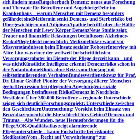
sich ändern muss
Ratgeberbuch Demenz: neues aus Forschung
und Therapie für Betroffene und Angehörige
Delir im
Krankenhaus – warum Menschen mit Demenz besonders
gefährdet sind
Metformin senkt Demenz- und Sterberisiko bei
Übergewichtigen und Adipösen
Apathie betrifft über die Hälfte
der Menschen mit Lewy-Körper-Demenz
Neue Studie zeigt:
Trauer und finanzielle Belastungen beeinflussen Alzheimer-
Risiko
Pflege bleibt menschlich: Medizinethiker warnt vor
Missverständnissen beim Einsatz sozialer Roboter
Interview mit
Alice Lin: was einer der weltweit fortschrittlichsten
Versorgungsroboter im Dienste der Pflege derzeit kann – und
was nicht
Künstliche Intelligenz erkennt Demenzrisiko schon in
der Notaufnahme
Klinik ohne Reiz: vom Umgang mit
selbststimulierendem Verhalten
Bundesverdienstkreuz für Prof.
Dr. Elmar Gräßel: Pionier der Versorgung älterer Menschen
geehrt
Depression bei pflegenden Angehörigen: soziale
Bedingungen beeinflussen Risiko
Demenz in Nordrhein-
Westfalen: Über 380.000 Betroffene – regionale Unterschiede
zeigen sich deutlich
Forschungsprojekt: Unterschiede zwischen
den Geschlechtern
Untersuchung: Vorsicht beim Einsatz von
Benzodiazepinen
Ist die Ehe schlecht fürs Gehirn?
Demenz und
Trauma – Alte Wunden, neue Herausforderungen für die
Pflege
AOK-Qualitätsatlas zeigt alarmierende
Pflegeunterschiede – kaum Fortschritte bei riskanter
Medikation
Vom „Recht auf Verwahrlosung“ zur