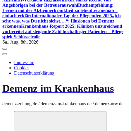
Angehörigen bei der Betreuerauswahl
Buchempfehlung:
Lernen mit der Alzheimerkrankheit zu leben
Lecanemab –
einfach erklärt
Internationaler Tag der Pflegenden 2025
„Ich
sehe was, was Du nicht siehst….“: Illusionen bei Demenz
erkennen
Krankenhaus-Report 2025: Kliniken unzureichend
vorbereitet auf steigende Zahl hochaltriger Patienten – Pflege
spielt Schlüsselrolle
Sa.. Aug. 8th, 2026
Impressum
Cookies
Datenschutzerklärung
Demenz im Krankenhaus
demenz-zeitung.de / demenz-im-krankenhaus.de / demenz-nrw.de