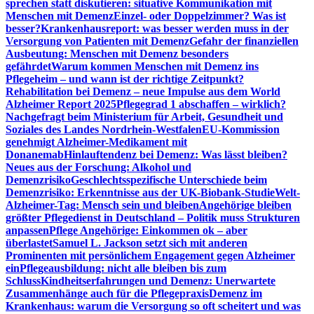
sprechen statt diskutieren: situative Kommunikation mit
Menschen mit Demenz
Einzel- oder Doppelzimmer? Was ist
besser?
Krankenhausreport: was besser werden muss in der
Versorgung von Patienten mit Demenz
Gefahr der finanziellen
Ausbeutung: Menschen mit Demenz besonders
gefährdet
Warum kommen Menschen mit Demenz ins
Pflegeheim – und wann ist der richtige Zeitpunkt?
Rehabilitation bei Demenz – neue Impulse aus dem World
Alzheimer Report 2025
Pflegegrad 1 abschaffen – wirklich?
Nachgefragt beim Ministerium für Arbeit, Gesundheit und
Soziales des Landes Nordrhein-Westfalen
EU-Kommission
genehmigt Alzheimer-Medikament mit
Donanemab
Hinlauftendenz bei Demenz: Was lässt bleiben?
Neues aus der Forschung: Alkohol und
Demenzrisiko
Geschlechtsspezifische Unterschiede beim
Demenzrisiko: Erkenntnisse aus der UK-Biobank-Studie
Welt-
Alzheimer-Tag: Mensch sein und bleiben
Angehörige bleiben
größter Pflegedienst in Deutschland – Politik muss Strukturen
anpassen
Pflege Angehörige: Einkommen ok – aber
überlastet
Samuel L. Jackson setzt sich mit anderen
Prominenten mit persönlichem Engagement gegen Alzheimer
ein
Pflegeausbildung: nicht alle bleiben bis zum
Schluss
Kindheitserfahrungen und Demenz: Unerwartete
Zusammenhänge auch für die Pflegepraxis
Demenz im
Krankenhaus: warum die Versorgung so oft scheitert und was