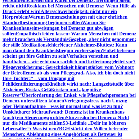
verbunden
Schreien und Rufen bei Demenz: Beruhigen allein
reicht nicht
Reaktanz bei Menschen mit Demenz: Wenn Hilfe als
Druck erlebt wird
Altersschwerhörigkeit: nicht nur ein
Hörproblem
Warum Demenzschulungen mit einer ehrlichen
Standortbestimmung beginnen sollten
Warum Sie
Krankenhauseinweisungen bei Demenz gut abwägen
sollten
Empathisch leiden lassen: Warum Menschen mit Demenz
mehr brauchen als Verständnis
Gegeben, aber nicht genommen:
der stille Medikationsfehler
Neuer Alzheimer-Bluttest: Kann
man damit den Krankheitsbeginn vorhersagen?
Enkel betreuen
scheint gut fürs Gehirn zu sein
Verhalten verstehen und
handhaben – wie geht man sachlich und kriteriumsgeleitet vor?
Pflegeversicherung: Gerechtigkeit hängt stärker vom Wohnort
der Betroffenen ab als vom Pflegegrad
„Also, ich bin doch nicht
Ihre Tochter!“ – vom Umgang mit
Fehlidentifizierungen
Kindheit wirkt nach: Langzeitstudie über
Alzheimer-Risiko, Gefäßrisiken und „kognitive
Reserve“
Überforderung der Enkel: wie Pflegefachpersonen bei
Demenz unterstützen können
Verlegungsstress nach Umzug
oder Heimaufnahme – was ist normal und was ist zu tun?
Unsichtbarer Mehraufwand: Demenz ist im Krankenhaus
(auch) ein Steuerungsproblem
Sturzrisiko bei Demenz: Nicht
nur die Medikamente zählen
S3-Leitlinie „Delir im höheren
Lebensalter“: Was ist neu?
BGH stärkt den Willen betreuter
Menschen: Ablehnung eines Angehörigen als Betreuer ist