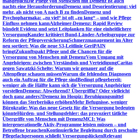
maßgeblich
Die Pflege von Menschen mit Demenz ist auch
nachts eine Herausforderung
Demenz und Desorientierung: viel
mehr, als nicht von A nach B zu finden
Demenz und
Psychopharmaka: „zu viel“ ist oft „zu lang“ – und wie Pflege
Einfluss nehmen kann
Alzheimer-Demenz: Rapid Review
bündelt Evidenz und setzt Leitplanken für eine einheitlichere
Versorgung
Kanzler kritisiert Bund-Länder-Arbeitsgruppe zur
Reform der Pflegeversicherung
Schmerzmanagement im Alter
neu sortiert: Was die neue S3-Leitlinie GeriPAIN
bringt
Zukunftspakt Pflege und die Chancen für die
Versorgung von Menschen mit Demenz
Vom Umgang mit
Angehörigen: zwischen Verständnis und Verteidigung
Caritas
gegen Sawatzki-Schelte: Warum wir genauer auf die
Altenpflege schauen müssen
Warum die fehlenden Diagnosen
auch ein Auftrag für die Pflege sind
Bedingt pflegebereit:
weniger als die Hälfte kann sich die Versorgung Angehöriger
vorstellen
Demenz: Abwehrend? Übergriffig? Oder vielleicht
doch ganz anders?
Demenz im Hospiz: Beruhigungsmittel
können das Sterberisiko erhöhen
Mehr Befugnisse, weniger
Bürokratie: Was das neue Gesetz für die Versorgung bedeuten
könnte
Hürden- und Stellungsfehler: das provoziert tätliche
Übergriffe von Menschen mit Demenz
MCI: Was
intergenerationelle Aktiv-Programme leisten müssen – und
Betroffene brauchen
Kontinuierliche Begleitung durch geschulte
Pflegefachpersonen schließt Versorgungslücken
Relevant