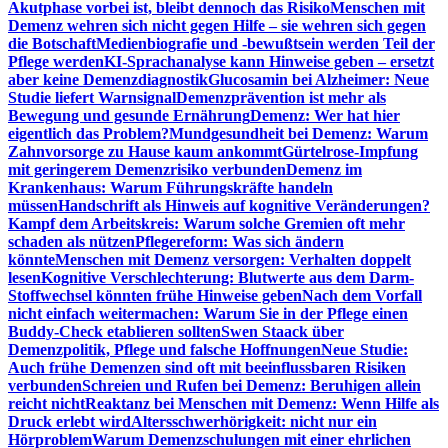
Akutphase vorbei ist, bleibt dennoch das Risiko
Menschen mit
Demenz wehren sich nicht gegen Hilfe – sie wehren sich gegen
die Botschaft
Medienbiografie und -bewußtsein werden Teil der
Pflege werden
KI-Sprachanalyse kann Hinweise geben – ersetzt
aber keine Demenzdiagnostik
Glucosamin bei Alzheimer: Neue
Studie liefert Warnsignal
Demenzprävention ist mehr als
Bewegung und gesunde Ernährung
Demenz: Wer hat hier
eigentlich das Problem?
Mundgesundheit bei Demenz: Warum
Zahnvorsorge zu Hause kaum ankommt
Gürtelrose-Impfung
mit geringerem Demenzrisiko verbunden
Demenz im
Krankenhaus: Warum Führungskräfte handeln
müssen
Handschrift als Hinweis auf kognitive Veränderungen?
Kampf dem Arbeitskreis: Warum solche Gremien oft mehr
schaden als nützen
Pflegereform: Was sich ändern
könnte
Menschen mit Demenz versorgen: Verhalten doppelt
lesen
Kognitive Verschlechterung: Blutwerte aus dem Darm-
Stoffwechsel könnten frühe Hinweise geben
Nach dem Vorfall
nicht einfach weitermachen: Warum Sie in der Pflege einen
Buddy-Check etablieren sollten
Swen Staack über
Demenzpolitik, Pflege und falsche Hoffnungen
Neue Studie:
Auch frühe Demenzen sind oft mit beeinflussbaren Risiken
verbunden
Schreien und Rufen bei Demenz: Beruhigen allein
reicht nicht
Reaktanz bei Menschen mit Demenz: Wenn Hilfe als
Druck erlebt wird
Altersschwerhörigkeit: nicht nur ein
Hörproblem
Warum Demenzschulungen mit einer ehrlichen