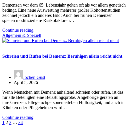
Demenzen vor dem 65. Lebensjahr gelten oft als vor allem genetisch
bedingt. Eine neue Auswertung mehrerer großer Kohortenstudien
zeichnet jedoch ein anderes Bild: Auch bei frühen Demenzen
spielen modifizierbare Risikofaktoren…
Continue reading
Allgemein & Speziell
Schreien und Rufen bei Demenz: Beruhigen allein reicht nicht
Jochen Gust
April 5, 2026
Wenn Menschen mit Demenz anhaltend schreien oder rufen, ist das
für alle Beteiligten eine Belastungsprobe. Angehörige geraten an
ihre Grenzen, Pflegefachpersonen erleben Hilflosigkeit, und auch in
Kliniken oder Pflegeheimen wird…
Continue reading
Seitennummerierung
1
2
3
…
34