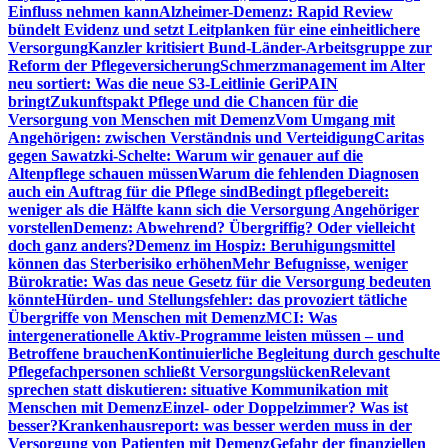
Einfluss nehmen kann
Alzheimer-Demenz: Rapid Review
bündelt Evidenz und setzt Leitplanken für eine einheitlichere
Versorgung
Kanzler kritisiert Bund-Länder-Arbeitsgruppe zur
Reform der Pflegeversicherung
Schmerzmanagement im Alter
neu sortiert: Was die neue S3-Leitlinie GeriPAIN
bringt
Zukunftspakt Pflege und die Chancen für die
Versorgung von Menschen mit Demenz
Vom Umgang mit
Angehörigen: zwischen Verständnis und Verteidigung
Caritas
gegen Sawatzki-Schelte: Warum wir genauer auf die
Altenpflege schauen müssen
Warum die fehlenden Diagnosen
auch ein Auftrag für die Pflege sind
Bedingt pflegebereit:
weniger als die Hälfte kann sich die Versorgung Angehöriger
vorstellen
Demenz: Abwehrend? Übergriffig? Oder vielleicht
doch ganz anders?
Demenz im Hospiz: Beruhigungsmittel
können das Sterberisiko erhöhen
Mehr Befugnisse, weniger
Bürokratie: Was das neue Gesetz für die Versorgung bedeuten
könnte
Hürden- und Stellungsfehler: das provoziert tätliche
Übergriffe von Menschen mit Demenz
MCI: Was
intergenerationelle Aktiv-Programme leisten müssen – und
Betroffene brauchen
Kontinuierliche Begleitung durch geschulte
Pflegefachpersonen schließt Versorgungslücken
Relevant
sprechen statt diskutieren: situative Kommunikation mit
Menschen mit Demenz
Einzel- oder Doppelzimmer? Was ist
besser?
Krankenhausreport: was besser werden muss in der
Versorgung von Patienten mit Demenz
Gefahr der finanziellen