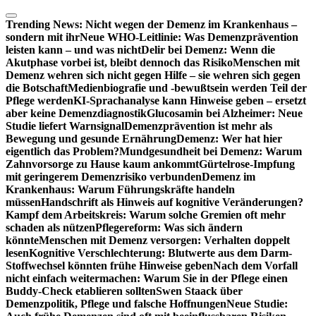
Zum
Inhalt
Trending News:
Nicht wegen der Demenz im Krankenhaus –
springen
sondern mit ihr
Neue WHO-Leitlinie: Was Demenzprävention
leisten kann – und was nicht
Delir bei Demenz: Wenn die
Akutphase vorbei ist, bleibt dennoch das Risiko
Menschen mit
Demenz wehren sich nicht gegen Hilfe – sie wehren sich gegen
die Botschaft
Medienbiografie und -bewußtsein werden Teil der
Pflege werden
KI-Sprachanalyse kann Hinweise geben – ersetzt
aber keine Demenzdiagnostik
Glucosamin bei Alzheimer: Neue
Studie liefert Warnsignal
Demenzprävention ist mehr als
Bewegung und gesunde Ernährung
Demenz: Wer hat hier
eigentlich das Problem?
Mundgesundheit bei Demenz: Warum
Zahnvorsorge zu Hause kaum ankommt
Gürtelrose-Impfung
mit geringerem Demenzrisiko verbunden
Demenz im
Krankenhaus: Warum Führungskräfte handeln
müssen
Handschrift als Hinweis auf kognitive Veränderungen?
Kampf dem Arbeitskreis: Warum solche Gremien oft mehr
schaden als nützen
Pflegereform: Was sich ändern
könnte
Menschen mit Demenz versorgen: Verhalten doppelt
lesen
Kognitive Verschlechterung: Blutwerte aus dem Darm-
Stoffwechsel könnten frühe Hinweise geben
Nach dem Vorfall
nicht einfach weitermachen: Warum Sie in der Pflege einen
Buddy-Check etablieren sollten
Swen Staack über
Demenzpolitik, Pflege und falsche Hoffnungen
Neue Studie: