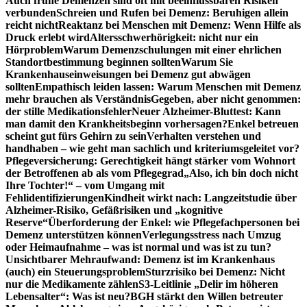
Auch frühe Demenzen sind oft mit beeinflussbaren Risiken
verbunden
Schreien und Rufen bei Demenz: Beruhigen allein
reicht nicht
Reaktanz bei Menschen mit Demenz: Wenn Hilfe als
Druck erlebt wird
Altersschwerhörigkeit: nicht nur ein
Hörproblem
Warum Demenzschulungen mit einer ehrlichen
Standortbestimmung beginnen sollten
Warum Sie
Krankenhauseinweisungen bei Demenz gut abwägen
sollten
Empathisch leiden lassen: Warum Menschen mit Demenz
mehr brauchen als Verständnis
Gegeben, aber nicht genommen:
der stille Medikationsfehler
Neuer Alzheimer-Bluttest: Kann
man damit den Krankheitsbeginn vorhersagen?
Enkel betreuen
scheint gut fürs Gehirn zu sein
Verhalten verstehen und
handhaben – wie geht man sachlich und kriteriumsgeleitet vor?
Pflegeversicherung: Gerechtigkeit hängt stärker vom Wohnort
der Betroffenen ab als vom Pflegegrad
„Also, ich bin doch nicht
Ihre Tochter!“ – vom Umgang mit
Fehlidentifizierungen
Kindheit wirkt nach: Langzeitstudie über
Alzheimer-Risiko, Gefäßrisiken und „kognitive
Reserve“
Überforderung der Enkel: wie Pflegefachpersonen bei
Demenz unterstützen können
Verlegungsstress nach Umzug
oder Heimaufnahme – was ist normal und was ist zu tun?
Unsichtbarer Mehraufwand: Demenz ist im Krankenhaus
(auch) ein Steuerungsproblem
Sturzrisiko bei Demenz: Nicht
nur die Medikamente zählen
S3-Leitlinie „Delir im höheren
Lebensalter“: Was ist neu?
BGH stärkt den Willen betreuter