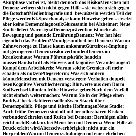
Akutphase vorbei ist, bleibt dennoch das Risiko
Menschen mit
Demenz wehren sich nicht gegen Hilfe – sie wehren sich gegen
die Botschaft
Medienbiografie und -bewußtsein werden Teil der
Pflege werden
KI-Sprachanalyse kann Hinweise geben – ersetzt
aber keine Demenzdiagnostik
Glucosamin bei Alzheimer: Neue
Studie liefert Warnsignal
Demenzprävention ist mehr als
Bewegung und gesunde Ernährung
Demenz: Wer hat hier
eigentlich das Problem?
Mundgesundheit bei Demenz: Warum
Zahnvorsorge zu Hause kaum ankommt
Gürtelrose-Impfung
mit geringerem Demenzrisiko verbunden
Demenz im
Krankenhaus: Warum Führungskräfte handeln
müssen
Handschrift als Hinweis auf kognitive Veränderungen?
Kampf dem Arbeitskreis: Warum solche Gremien oft mehr
schaden als nützen
Pflegereform: Was sich ändern
könnte
Menschen mit Demenz versorgen: Verhalten doppelt
lesen
Kognitive Verschlechterung: Blutwerte aus dem Darm-
Stoffwechsel könnten frühe Hinweise geben
Nach dem Vorfall
nicht einfach weitermachen: Warum Sie in der Pflege einen
Buddy-Check etablieren sollten
Swen Staack über
Demenzpolitik, Pflege und falsche Hoffnungen
Neue Studie:
Auch frühe Demenzen sind oft mit beeinflussbaren Risiken
verbunden
Schreien und Rufen bei Demenz: Beruhigen allein
reicht nicht
Reaktanz bei Menschen mit Demenz: Wenn Hilfe als
Druck erlebt wird
Altersschwerhörigkeit: nicht nur ein
Hörproblem
Warum Demenzschulungen mit einer ehrlichen