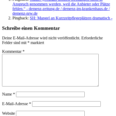
Anspruch genommen werden, weil die Anbieter oder Plätze
fehlen.“ - demenz-zeitung.de / demenz-im-krankenhaus.de /
demenz-nrw.de
Pingback:
SH: Mangel an Kurzzeitpflegeplätzen dramatisch -
Schreibe einen Kommentar
Deine E-Mail-Adresse wird nicht veröffentlicht.
Erforderliche
Felder sind mit
*
markiert
Kommentar
*
Name
*
E-Mail-Adresse
*
Website