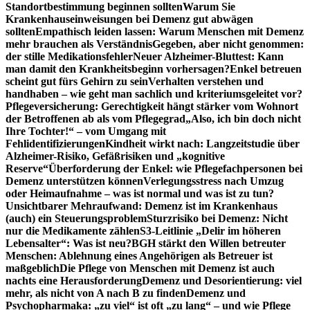
Standortbestimmung beginnen sollten
Warum Sie
Krankenhauseinweisungen bei Demenz gut abwägen
sollten
Empathisch leiden lassen: Warum Menschen mit Demenz
mehr brauchen als Verständnis
Gegeben, aber nicht genommen:
der stille Medikationsfehler
Neuer Alzheimer-Bluttest: Kann
man damit den Krankheitsbeginn vorhersagen?
Enkel betreuen
scheint gut fürs Gehirn zu sein
Verhalten verstehen und
handhaben – wie geht man sachlich und kriteriumsgeleitet vor?
Pflegeversicherung: Gerechtigkeit hängt stärker vom Wohnort
der Betroffenen ab als vom Pflegegrad
„Also, ich bin doch nicht
Ihre Tochter!“ – vom Umgang mit
Fehlidentifizierungen
Kindheit wirkt nach: Langzeitstudie über
Alzheimer-Risiko, Gefäßrisiken und „kognitive
Reserve“
Überforderung der Enkel: wie Pflegefachpersonen bei
Demenz unterstützen können
Verlegungsstress nach Umzug
oder Heimaufnahme – was ist normal und was ist zu tun?
Unsichtbarer Mehraufwand: Demenz ist im Krankenhaus
(auch) ein Steuerungsproblem
Sturzrisiko bei Demenz: Nicht
nur die Medikamente zählen
S3-Leitlinie „Delir im höheren
Lebensalter“: Was ist neu?
BGH stärkt den Willen betreuter
Menschen: Ablehnung eines Angehörigen als Betreuer ist
maßgeblich
Die Pflege von Menschen mit Demenz ist auch
nachts eine Herausforderung
Demenz und Desorientierung: viel
mehr, als nicht von A nach B zu finden
Demenz und
Psychopharmaka: „zu viel“ ist oft „zu lang“ – und wie Pflege