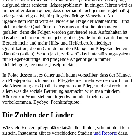
aufgrund eines schieren „Masseproblems“. In einigen Jahren wird es
immer öfter darum gehen, dass überhaupt noch jemand regelmäßig
oder gar ständig da ist, für pflegebedürftige Menschen. An
irgendeinem Punkt wird es leider eine Frage der Mathematik – und
nicht mehr der Qualität sein. Das muss und sollte niemandem
gefallen, denn die Folgen werden gravierend sein. Aufzuhalten ist
das aber nicht mehr. Schon jetzt gibt es gerade für den ambulanten
Bereich mehr und mehr Hilfs- und Helferberufe niedriger
Qualifikation, die im Grunde nur den Mangel an Pflegefachleuten
dämpfen (sollen). Schon jetzt „zerfasert“ das Unterstützungssystem
für Pflegebedürftige und pflegende Angehörige in immer
kleinteiligere, regionale „Inselprojekte“.
In Folge dessen ist es daher auch kaum vorstellbar, dass der Mangel
an Pflegeprofis nicht auch in Pflegeheimen mehr werden wird – und
via Absenkung des Qualitätsanspruchs an Pflege und erst recht an
allem was die soziale Betreuung ausmacht, wird man mit dem
Rücken zur Wand stehend, irgendwann nicht mehr daran
vorbeikommen. Byebye, Fachkraftquote.
Die Zahlen der Länder
Wie viele Kurzzeitpflegeplätze tatsächlich fehlen, scheint nicht klar
zu sein. Insgesamt gibt es verschiedene Studien
und Reporte
dazu,