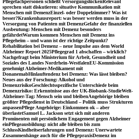
Pflegefachpersonen schließt Versorgungslücken
Relevant
sprechen statt diskutieren: situative Kommunikation mit
Menschen mit Demenz
Einzel- oder Doppelzimmer? Was ist
besser?
Krankenhausreport: was besser werden muss in der
Versorgung von Patienten mit Demenz
Gefahr der finanziellen
Ausbeutung: Menschen mit Demenz besonders
gefährdet
Warum kommen Menschen mit Demenz ins
Pflegeheim – und wann ist der richtige Zeitpunkt?
Rehabilitation bei Demenz – neue Impulse aus dem World
Alzheimer Report 2025
Pflegegrad 1 abschaffen – wirklich?
Nachgefragt beim Ministerium für Arbeit, Gesundheit und
Soziales des Landes Nordrhein-Westfalen
EU-Kommission
genehmigt Alzheimer-Medikament mit
Donanemab
Hinlauftendenz bei Demenz: Was lässt bleiben?
Neues aus der Forschung: Alkohol und
Demenzrisiko
Geschlechtsspezifische Unterschiede beim
Demenzrisiko: Erkenntnisse aus der UK-Biobank-Studie
Welt-
Alzheimer-Tag: Mensch sein und bleiben
Angehörige bleiben
größter Pflegedienst in Deutschland – Politik muss Strukturen
anpassen
Pflege Angehörige: Einkommen ok – aber
überlastet
Samuel L. Jackson setzt sich mit anderen
Prominenten mit persönlichem Engagement gegen Alzheimer
ein
Pflegeausbildung: nicht alle bleiben bis zum
Schluss
Kindheitserfahrungen und Demenz: Unerwartete
Zusammenhänge auch für die Pflegepraxis
Demenz im