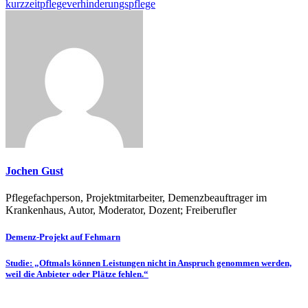
kurzzeitpflege
verhinderungspflege
Jochen Gust
Pflegefachperson, Projektmitarbeiter, Demenzbeauftrager im
Krankenhaus, Autor, Moderator, Dozent; Freiberufler
Beitragsnavigation
Demenz-Projekt auf Fehmarn
Studie: „Oftmals können Leistungen nicht in Anspruch genommen werden,
weil die Anbieter oder Plätze fehlen.“