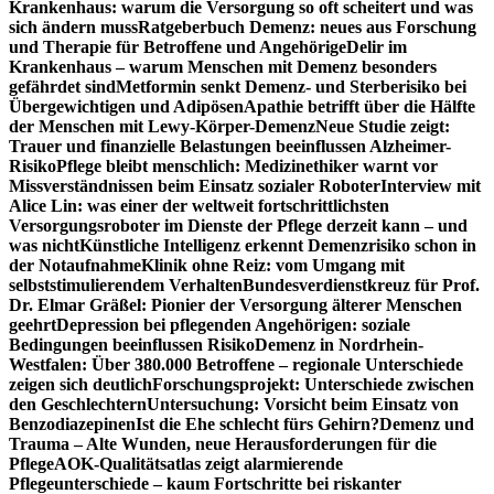
Krankenhaus: warum die Versorgung so oft scheitert und was
sich ändern muss
Ratgeberbuch Demenz: neues aus Forschung
und Therapie für Betroffene und Angehörige
Delir im
Krankenhaus – warum Menschen mit Demenz besonders
gefährdet sind
Metformin senkt Demenz- und Sterberisiko bei
Übergewichtigen und Adipösen
Apathie betrifft über die Hälfte
der Menschen mit Lewy-Körper-Demenz
Neue Studie zeigt:
Trauer und finanzielle Belastungen beeinflussen Alzheimer-
Risiko
Pflege bleibt menschlich: Medizinethiker warnt vor
Missverständnissen beim Einsatz sozialer Roboter
Interview mit
Alice Lin: was einer der weltweit fortschrittlichsten
Versorgungsroboter im Dienste der Pflege derzeit kann – und
was nicht
Künstliche Intelligenz erkennt Demenzrisiko schon in
der Notaufnahme
Klinik ohne Reiz: vom Umgang mit
selbststimulierendem Verhalten
Bundesverdienstkreuz für Prof.
Dr. Elmar Gräßel: Pionier der Versorgung älterer Menschen
geehrt
Depression bei pflegenden Angehörigen: soziale
Bedingungen beeinflussen Risiko
Demenz in Nordrhein-
Westfalen: Über 380.000 Betroffene – regionale Unterschiede
zeigen sich deutlich
Forschungsprojekt: Unterschiede zwischen
den Geschlechtern
Untersuchung: Vorsicht beim Einsatz von
Benzodiazepinen
Ist die Ehe schlecht fürs Gehirn?
Demenz und
Trauma – Alte Wunden, neue Herausforderungen für die
Pflege
AOK-Qualitätsatlas zeigt alarmierende
Pflegeunterschiede – kaum Fortschritte bei riskanter