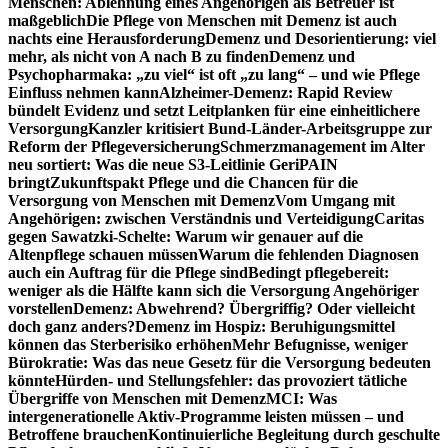
Menschen: Ablehnung eines Angehörigen als Betreuer ist
maßgeblich
Die Pflege von Menschen mit Demenz ist auch
nachts eine Herausforderung
Demenz und Desorientierung: viel
mehr, als nicht von A nach B zu finden
Demenz und
Psychopharmaka: „zu viel“ ist oft „zu lang“ – und wie Pflege
Einfluss nehmen kann
Alzheimer-Demenz: Rapid Review
bündelt Evidenz und setzt Leitplanken für eine einheitlichere
Versorgung
Kanzler kritisiert Bund-Länder-Arbeitsgruppe zur
Reform der Pflegeversicherung
Schmerzmanagement im Alter
neu sortiert: Was die neue S3-Leitlinie GeriPAIN
bringt
Zukunftspakt Pflege und die Chancen für die
Versorgung von Menschen mit Demenz
Vom Umgang mit
Angehörigen: zwischen Verständnis und Verteidigung
Caritas
gegen Sawatzki-Schelte: Warum wir genauer auf die
Altenpflege schauen müssen
Warum die fehlenden Diagnosen
auch ein Auftrag für die Pflege sind
Bedingt pflegebereit:
weniger als die Hälfte kann sich die Versorgung Angehöriger
vorstellen
Demenz: Abwehrend? Übergriffig? Oder vielleicht
doch ganz anders?
Demenz im Hospiz: Beruhigungsmittel
können das Sterberisiko erhöhen
Mehr Befugnisse, weniger
Bürokratie: Was das neue Gesetz für die Versorgung bedeuten
könnte
Hürden- und Stellungsfehler: das provoziert tätliche
Übergriffe von Menschen mit Demenz
MCI: Was
intergenerationelle Aktiv-Programme leisten müssen – und
Betroffene brauchen
Kontinuierliche Begleitung durch geschulte