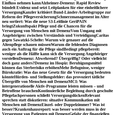
Einfluss nehmen kann
Alzheimer-Demenz: Rapid Review
bündelt Evidenz und setzt Leitplanken für eine einheitlichere
Versorgung
Kanzler kritisiert Bund-Länder-Arbeitsgruppe zur
Reform der Pflegeversicherung
Schmerzmanagement im Alter
neu sortiert: Was die neue S3-Leitlinie GeriPAIN
bringt
Zukunftspakt Pflege und die Chancen für die
Versorgung von Menschen mit Demenz
Vom Umgang mit
Angehörigen: zwischen Verständnis und Verteidigung
Caritas
gegen Sawatzki-Schelte: Warum wir genauer auf die
Altenpflege schauen müssen
Warum die fehlenden Diagnosen
auch ein Auftrag für die Pflege sind
Bedingt pflegebereit:
weniger als die Hälfte kann sich die Versorgung Angehöriger
vorstellen
Demenz: Abwehrend? Übergriffig? Oder vielleicht
doch ganz anders?
Demenz im Hospiz: Beruhigungsmittel
können das Sterberisiko erhöhen
Mehr Befugnisse, weniger
Bürokratie: Was das neue Gesetz für die Versorgung bedeuten
könnte
Hürden- und Stellungsfehler: das provoziert tätliche
Übergriffe von Menschen mit Demenz
MCI: Was
intergenerationelle Aktiv-Programme leisten müssen – und
Betroffene brauchen
Kontinuierliche Begleitung durch geschulte
Pflegefachpersonen schließt Versorgungslücken
Relevant
sprechen statt diskutieren: situative Kommunikation mit
Menschen mit Demenz
Einzel- oder Doppelzimmer? Was ist
besser?
Krankenhausreport: was besser werden muss in der
Versorgung von Patienten mit Demenz
Gefahr der finanziellen