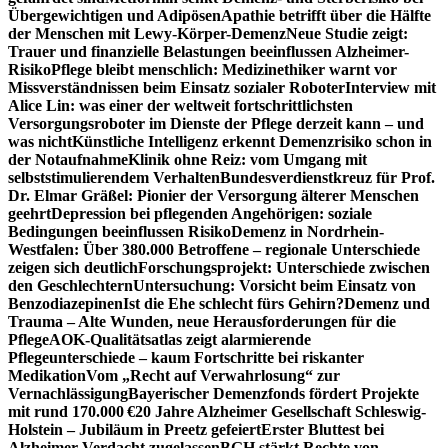
Übergewichtigen und Adipösen
Apathie betrifft über die Hälfte
der Menschen mit Lewy-Körper-Demenz
Neue Studie zeigt:
Trauer und finanzielle Belastungen beeinflussen Alzheimer-
Risiko
Pflege bleibt menschlich: Medizinethiker warnt vor
Missverständnissen beim Einsatz sozialer Roboter
Interview mit
Alice Lin: was einer der weltweit fortschrittlichsten
Versorgungsroboter im Dienste der Pflege derzeit kann – und
was nicht
Künstliche Intelligenz erkennt Demenzrisiko schon in
der Notaufnahme
Klinik ohne Reiz: vom Umgang mit
selbststimulierendem Verhalten
Bundesverdienstkreuz für Prof.
Dr. Elmar Gräßel: Pionier der Versorgung älterer Menschen
geehrt
Depression bei pflegenden Angehörigen: soziale
Bedingungen beeinflussen Risiko
Demenz in Nordrhein-
Westfalen: Über 380.000 Betroffene – regionale Unterschiede
zeigen sich deutlich
Forschungsprojekt: Unterschiede zwischen
den Geschlechtern
Untersuchung: Vorsicht beim Einsatz von
Benzodiazepinen
Ist die Ehe schlecht fürs Gehirn?
Demenz und
Trauma – Alte Wunden, neue Herausforderungen für die
Pflege
AOK-Qualitätsatlas zeigt alarmierende
Pflegeunterschiede – kaum Fortschritte bei riskanter
Medikation
Vom „Recht auf Verwahrlosung“ zur
Vernachlässigung
Bayerischer Demenzfonds fördert Projekte
mit rund 170.000 €
20 Jahre Alzheimer Gesellschaft Schleswig-
Holstein – Jubiläum in Preetz gefeiert
Erster Bluttest bei
Alzheimer-Verdacht zugelassen
BGH stärkt Rechte von