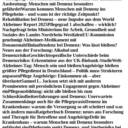
Ausbeutung: Menschen mit Demenz besonders
gefährdet
Warum kommen Menschen mit Demenz ins
Pflegeheim – und wann ist der richtige Zeitpunkt?
Rehabilitation bei Demenz – neue Impulse aus dem World
Alzheimer Report 2025
Pflegegrad 1 abschaffen – wirklich?
Nachgefragt beim Ministerium für Arbeit, Gesundheit und
Soziales des Landes Nordrhein-Westfalen
EU-Kommission
genehmigt Alzheimer-Medikament mit
Donanemab
Hinlauftendenz bei Demenz: Was lässt bleiben?
Neues aus der Forschung: Alkohol und
Demenzrisiko
Geschlechtsspezifische Unterschiede beim
Demenzrisiko: Erkenntnisse aus der UK-Biobank-Studie
Welt-
Alzheimer-Tag: Mensch sein und bleiben
Angehörige bleiben
größter Pflegedienst in Deutschland – Politik muss Strukturen
anpassen
Pflege Angehörige: Einkommen ok – aber
überlastet
Samuel L. Jackson setzt sich mit anderen
Prominenten mit persönlichem Engagement gegen Alzheimer
ein
Pflegeausbildung: nicht alle bleiben bis zum
Schluss
Kindheitserfahrungen und Demenz: Unerwartete
Zusammenhänge auch für die Pflegepraxis
Demenz im
Krankenhaus: warum die Versorgung so oft scheitert und was
sich ändern muss
Ratgeberbuch Demenz: neues aus Forschung
und Therapie für Betroffene und Angehörige
Delir im
Krankenhaus – warum Menschen mit Demenz besonders
gefährdet sind
Metformin senkt Demenz- und Sterberisiko bei