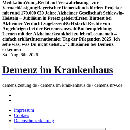
Medikation
Vom „Recht auf Verwahrlosung“ zur
Vernachlässigung
Bayerischer Demenzfonds fördert Projekte
mit rund 170.000 €
20 Jahre Alzheimer Gesellschaft Schleswig-
Holstein – Jubiläum in Preetz gefeiert
Erster Bluttest bei
Alzheimer-Verdacht zugelassen
BGH stärkt Rechte von
Angehörigen bei der Betreuerauswahl
Buchempfehlung:
Lernen mit der Alzheimerkrankheit zu leben
Lecanemab –
einfach erklärt
Internationaler Tag der Pflegenden 2025
„Ich
sehe was, was Du nicht siehst….“: Illusionen bei Demenz
erkennen
Sa.. Aug. 8th, 2026
Demenz im Krankenhaus
demenz-zeitung.de / demenz-im-krankenhaus.de / demenz-nrw.de
Impressum
Cookies
Datenschutzerklärung