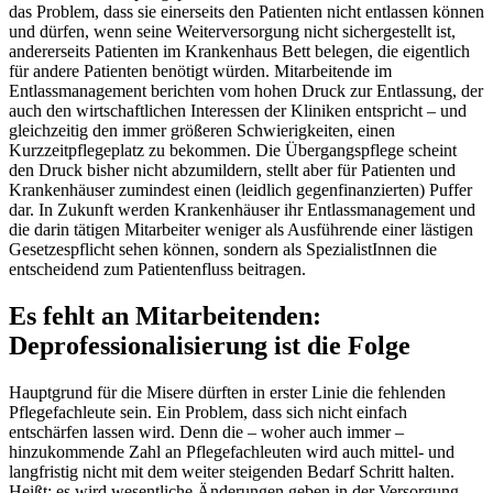
das Problem, dass sie einerseits den Patienten nicht entlassen können
und dürfen, wenn seine Weiterversorgung nicht sichergestellt ist,
andererseits Patienten im Krankenhaus Bett belegen, die eigentlich
für andere Patienten benötigt würden. Mitarbeitende im
Entlassmanagement berichten vom hohen Druck zur Entlassung, der
auch den wirtschaftlichen Interessen der Kliniken entspricht – und
gleichzeitig den immer größeren Schwierigkeiten, einen
Kurzzeitpflegeplatz zu bekommen. Die Übergangspflege scheint
den Druck bisher nicht abzumildern, stellt aber für Patienten und
Krankenhäuser zumindest einen (leidlich gegenfinanzierten) Puffer
dar. In Zukunft werden Krankenhäuser ihr Entlassmanagement und
die darin tätigen Mitarbeiter weniger als Ausführende einer lästigen
Gesetzespflicht sehen können, sondern als SpezialistInnen die
entscheidend zum Patientenfluss beitragen.
Es fehlt an Mitarbeitenden:
Deprofessionalisierung ist die Folge
Hauptgrund für die Misere dürften in erster Linie die fehlenden
Pflegefachleute sein. Ein Problem, dass sich nicht einfach
entschärfen lassen wird. Denn die – woher auch immer –
hinzukommende Zahl an Pflegefachleuten wird auch mittel- und
langfristig nicht mit dem weiter steigenden Bedarf Schritt halten.
Heißt: es wird wesentliche Änderungen geben in der Versorgung –