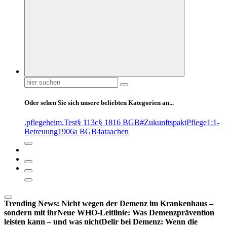
Suchen
nach:
Oder sehen Sie sich unsere beliebten Kategorien an...
.pflegeheim
.Test
§ 113c
§ 1816 BGB
#ZukunftspaktPflege
1:1-
Betreuung
1906a BGB
4at
aachen
Trending News:
Nicht wegen der Demenz im Krankenhaus –
sondern mit ihr
Neue WHO-Leitlinie: Was Demenzprävention
leisten kann – und was nicht
Delir bei Demenz: Wenn die