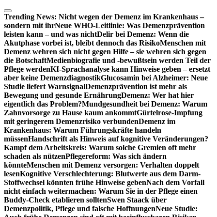
Zum
Inhalt
Trending News:
Nicht wegen der Demenz im Krankenhaus –
springen
sondern mit ihr
Neue WHO-Leitlinie: Was Demenzprävention
leisten kann – und was nicht
Delir bei Demenz: Wenn die
Akutphase vorbei ist, bleibt dennoch das Risiko
Menschen mit
Demenz wehren sich nicht gegen Hilfe – sie wehren sich gegen
die Botschaft
Medienbiografie und -bewußtsein werden Teil der
Pflege werden
KI-Sprachanalyse kann Hinweise geben – ersetzt
aber keine Demenzdiagnostik
Glucosamin bei Alzheimer: Neue
Studie liefert Warnsignal
Demenzprävention ist mehr als
Bewegung und gesunde Ernährung
Demenz: Wer hat hier
eigentlich das Problem?
Mundgesundheit bei Demenz: Warum
Zahnvorsorge zu Hause kaum ankommt
Gürtelrose-Impfung
mit geringerem Demenzrisiko verbunden
Demenz im
Krankenhaus: Warum Führungskräfte handeln
müssen
Handschrift als Hinweis auf kognitive Veränderungen?
Kampf dem Arbeitskreis: Warum solche Gremien oft mehr
schaden als nützen
Pflegereform: Was sich ändern
könnte
Menschen mit Demenz versorgen: Verhalten doppelt
lesen
Kognitive Verschlechterung: Blutwerte aus dem Darm-
Stoffwechsel könnten frühe Hinweise geben
Nach dem Vorfall
nicht einfach weitermachen: Warum Sie in der Pflege einen
Buddy-Check etablieren sollten
Swen Staack über
Demenzpolitik, Pflege und falsche Hoffnungen
Neue Studie: