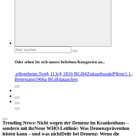
Suchen
nach:
Oder sehen Sie sich unsere beliebten Kategorien an...
.pflegeheim
.Test
§ 113c
§ 1816 BGB
#ZukunftspaktPflege
1:1-
Betreuung
1906a BGB
4at
aachen
Trending News:
Nicht wegen der Demenz im Krankenhaus –
sondern mit ihr
Neue WHO-Leitlinie: Was Demenzprävention
leisten kann – und was nicht
Delir bei Demenz: Wenn die