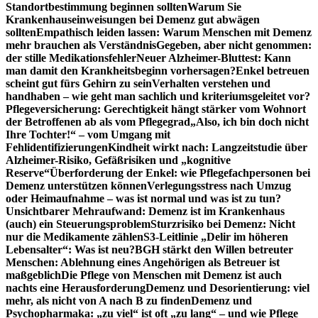
Standortbestimmung beginnen sollten
Warum Sie
Krankenhauseinweisungen bei Demenz gut abwägen
sollten
Empathisch leiden lassen: Warum Menschen mit Demenz
mehr brauchen als Verständnis
Gegeben, aber nicht genommen:
der stille Medikationsfehler
Neuer Alzheimer-Bluttest: Kann
man damit den Krankheitsbeginn vorhersagen?
Enkel betreuen
scheint gut fürs Gehirn zu sein
Verhalten verstehen und
handhaben – wie geht man sachlich und kriteriumsgeleitet vor?
Pflegeversicherung: Gerechtigkeit hängt stärker vom Wohnort
der Betroffenen ab als vom Pflegegrad
„Also, ich bin doch nicht
Ihre Tochter!“ – vom Umgang mit
Fehlidentifizierungen
Kindheit wirkt nach: Langzeitstudie über
Alzheimer-Risiko, Gefäßrisiken und „kognitive
Reserve“
Überforderung der Enkel: wie Pflegefachpersonen bei
Demenz unterstützen können
Verlegungsstress nach Umzug
oder Heimaufnahme – was ist normal und was ist zu tun?
Unsichtbarer Mehraufwand: Demenz ist im Krankenhaus
(auch) ein Steuerungsproblem
Sturzrisiko bei Demenz: Nicht
nur die Medikamente zählen
S3-Leitlinie „Delir im höheren
Lebensalter“: Was ist neu?
BGH stärkt den Willen betreuter
Menschen: Ablehnung eines Angehörigen als Betreuer ist
maßgeblich
Die Pflege von Menschen mit Demenz ist auch
nachts eine Herausforderung
Demenz und Desorientierung: viel
mehr, als nicht von A nach B zu finden
Demenz und
Psychopharmaka: „zu viel“ ist oft „zu lang“ – und wie Pflege