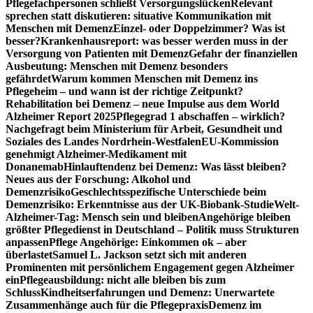
Pflegefachpersonen schließt Versorgungslücken
Relevant
sprechen statt diskutieren: situative Kommunikation mit
Menschen mit Demenz
Einzel- oder Doppelzimmer? Was ist
besser?
Krankenhausreport: was besser werden muss in der
Versorgung von Patienten mit Demenz
Gefahr der finanziellen
Ausbeutung: Menschen mit Demenz besonders
gefährdet
Warum kommen Menschen mit Demenz ins
Pflegeheim – und wann ist der richtige Zeitpunkt?
Rehabilitation bei Demenz – neue Impulse aus dem World
Alzheimer Report 2025
Pflegegrad 1 abschaffen – wirklich?
Nachgefragt beim Ministerium für Arbeit, Gesundheit und
Soziales des Landes Nordrhein-Westfalen
EU-Kommission
genehmigt Alzheimer-Medikament mit
Donanemab
Hinlauftendenz bei Demenz: Was lässt bleiben?
Neues aus der Forschung: Alkohol und
Demenzrisiko
Geschlechtsspezifische Unterschiede beim
Demenzrisiko: Erkenntnisse aus der UK-Biobank-Studie
Welt-
Alzheimer-Tag: Mensch sein und bleiben
Angehörige bleiben
größter Pflegedienst in Deutschland – Politik muss Strukturen
anpassen
Pflege Angehörige: Einkommen ok – aber
überlastet
Samuel L. Jackson setzt sich mit anderen
Prominenten mit persönlichem Engagement gegen Alzheimer
ein
Pflegeausbildung: nicht alle bleiben bis zum
Schluss
Kindheitserfahrungen und Demenz: Unerwartete
Zusammenhänge auch für die Pflegepraxis
Demenz im