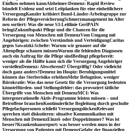
Einfluss nehmen kann
Alzheimer-Demenz: Rapid Review
bündelt Evidenz und setzt Leitplanken für eine einheitlichere
Versorgung
Kanzler kritisiert Bund-Länder-Arbeitsgruppe zur
Reform der Pflegeversicherung
Schmerzmanagement im Alter
neu sortiert: Was die neue S3-Leitlinie GeriPAIN
bringt
Zukunftspakt Pflege und die Chancen für die
Versorgung von Menschen mit Demenz
Vom Umgang mit
Angehörigen: zwischen Verständnis und Verteidigung
Caritas
gegen Sawatzki-Schelte: Warum wir genauer auf die
Altenpflege schauen müssen
Warum die fehlenden Diagnosen
auch ein Auftrag für die Pflege sind
Bedingt pflegebereit:
weniger als die Hälfte kann sich die Versorgung Angehöriger
vorstellen
Demenz: Abwehrend? Übergriffig? Oder vielleicht
doch ganz anders?
Demenz im Hospiz: Beruhigungsmittel
können das Sterberisiko erhöhen
Mehr Befugnisse, weniger
Bürokratie: Was das neue Gesetz für die Versorgung bedeuten
könnte
Hürden- und Stellungsfehler: das provoziert tätliche
Übergriffe von Menschen mit Demenz
MCI: Was
intergenerationelle Aktiv-Programme leisten müssen – und
Betroffene brauchen
Kontinuierliche Begleitung durch geschulte
Pflegefachpersonen schließt Versorgungslücken
Relevant
sprechen statt diskutieren: situative Kommunikation mit
Menschen mit Demenz
Einzel- oder Doppelzimmer? Was ist
besser?
Krankenhausreport: was besser werden muss in der
Versorgung von Patienten mit Demenz
Gefahr der finanziellen