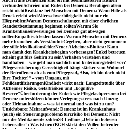
Auch frühe Demenzen sind oft mit beeinflussbaren Risiken
verbunden
Schreien und Rufen bei Demenz: Beruhigen allein
reicht nicht
Reaktanz bei Menschen mit Demenz: Wenn Hilfe als
Druck erlebt wird
Altersschwerhörigkeit: nicht nur ein
Hörproblem
Warum Demenzschulungen mit einer ehrlichen
Standortbestimmung beginnen sollten
Warum Sie
Krankenhauseinweisungen bei Demenz gut abwägen
sollten
Empathisch leiden lassen: Warum Menschen mit Demenz
mehr brauchen als Verständnis
Gegeben, aber nicht genommen:
der stille Medikationsfehler
Neuer Alzheimer-Bluttest: Kann
man damit den Krankheitsbeginn vorhersagen?
Enkel betreuen
scheint gut fürs Gehirn zu sein
Verhalten verstehen und
handhaben – wie geht man sachlich und kriteriumsgeleitet vor?
Pflegeversicherung: Gerechtigkeit hängt stärker vom Wohnort
der Betroffenen ab als vom Pflegegrad
„Also, ich bin doch nicht
Ihre Tochter!“ – vom Umgang mit
Fehlidentifizierungen
Kindheit wirkt nach: Langzeitstudie über
Alzheimer-Risiko, Gefäßrisiken und „kognitive
Reserve“
Überforderung der Enkel: wie Pflegefachpersonen bei
Demenz unterstützen können
Verlegungsstress nach Umzug
oder Heimaufnahme – was ist normal und was ist zu tun?
Unsichtbarer Mehraufwand: Demenz ist im Krankenhaus
(auch) ein Steuerungsproblem
Sturzrisiko bei Demenz: Nicht
nur die Medikamente zählen
S3-Leitlinie „Delir im höheren
Lebensalter“: Was ist neu?
BGH stärkt den Willen betreuter