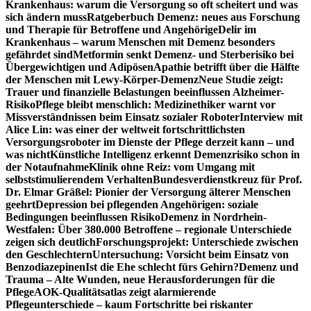
Krankenhaus: warum die Versorgung so oft scheitert und was
sich ändern muss
Ratgeberbuch Demenz: neues aus Forschung
und Therapie für Betroffene und Angehörige
Delir im
Krankenhaus – warum Menschen mit Demenz besonders
gefährdet sind
Metformin senkt Demenz- und Sterberisiko bei
Übergewichtigen und Adipösen
Apathie betrifft über die Hälfte
der Menschen mit Lewy-Körper-Demenz
Neue Studie zeigt:
Trauer und finanzielle Belastungen beeinflussen Alzheimer-
Risiko
Pflege bleibt menschlich: Medizinethiker warnt vor
Missverständnissen beim Einsatz sozialer Roboter
Interview mit
Alice Lin: was einer der weltweit fortschrittlichsten
Versorgungsroboter im Dienste der Pflege derzeit kann – und
was nicht
Künstliche Intelligenz erkennt Demenzrisiko schon in
der Notaufnahme
Klinik ohne Reiz: vom Umgang mit
selbststimulierendem Verhalten
Bundesverdienstkreuz für Prof.
Dr. Elmar Gräßel: Pionier der Versorgung älterer Menschen
geehrt
Depression bei pflegenden Angehörigen: soziale
Bedingungen beeinflussen Risiko
Demenz in Nordrhein-
Westfalen: Über 380.000 Betroffene – regionale Unterschiede
zeigen sich deutlich
Forschungsprojekt: Unterschiede zwischen
den Geschlechtern
Untersuchung: Vorsicht beim Einsatz von
Benzodiazepinen
Ist die Ehe schlecht fürs Gehirn?
Demenz und
Trauma – Alte Wunden, neue Herausforderungen für die
Pflege
AOK-Qualitätsatlas zeigt alarmierende
Pflegeunterschiede – kaum Fortschritte bei riskanter