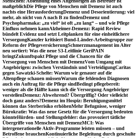
Menschen: Ablehnung eines Angehörigen als Betreuer ist
maßgeblich
Die Pflege von Menschen mit Demenz ist auch
nachts eine Herausforderung
Demenz und Desorientierung: viel
mehr, als nicht von A nach B zu finden
Demenz und
Psychopharmaka: „zu viel“ ist oft „zu lang“ – und wie Pflege
Einfluss nehmen kann
Alzheimer-Demenz: Rapid Review
bündelt Evidenz und setzt Leitplanken für eine einheitlichere
Versorgung
Kanzler kritisiert Bund-Länder-Arbeitsgruppe zur
Reform der Pflegeversicherung
Schmerzmanagement im Alter
neu sortiert: Was die neue S3-Leitlinie GeriPAIN
bringt
Zukunftspakt Pflege und die Chancen für die
Versorgung von Menschen mit Demenz
Vom Umgang mit
Angehörigen: zwischen Verständnis und Verteidigung
Caritas
gegen Sawatzki-Schelte: Warum wir genauer auf die
Altenpflege schauen müssen
Warum die fehlenden Diagnosen
auch ein Auftrag für die Pflege sind
Bedingt pflegebereit:
weniger als die Hälfte kann sich die Versorgung Angehöriger
vorstellen
Demenz: Abwehrend? Übergriffig? Oder vielleicht
doch ganz anders?
Demenz im Hospiz: Beruhigungsmittel
können das Sterberisiko erhöhen
Mehr Befugnisse, weniger
Bürokratie: Was das neue Gesetz für die Versorgung bedeuten
könnte
Hürden- und Stellungsfehler: das provoziert tätliche
Übergriffe von Menschen mit Demenz
MCI: Was
intergenerationelle Aktiv-Programme leisten müssen – und
Betroffene brauchen
Kontinuierliche Begleitung durch geschulte