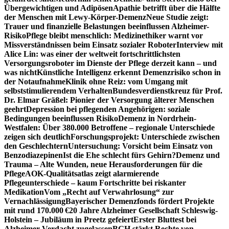
Übergewichtigen und Adipösen
Apathie betrifft über die Hälfte
der Menschen mit Lewy-Körper-Demenz
Neue Studie zeigt:
Trauer und finanzielle Belastungen beeinflussen Alzheimer-
Risiko
Pflege bleibt menschlich: Medizinethiker warnt vor
Missverständnissen beim Einsatz sozialer Roboter
Interview mit
Alice Lin: was einer der weltweit fortschrittlichsten
Versorgungsroboter im Dienste der Pflege derzeit kann – und
was nicht
Künstliche Intelligenz erkennt Demenzrisiko schon in
der Notaufnahme
Klinik ohne Reiz: vom Umgang mit
selbststimulierendem Verhalten
Bundesverdienstkreuz für Prof.
Dr. Elmar Gräßel: Pionier der Versorgung älterer Menschen
geehrt
Depression bei pflegenden Angehörigen: soziale
Bedingungen beeinflussen Risiko
Demenz in Nordrhein-
Westfalen: Über 380.000 Betroffene – regionale Unterschiede
zeigen sich deutlich
Forschungsprojekt: Unterschiede zwischen
den Geschlechtern
Untersuchung: Vorsicht beim Einsatz von
Benzodiazepinen
Ist die Ehe schlecht fürs Gehirn?
Demenz und
Trauma – Alte Wunden, neue Herausforderungen für die
Pflege
AOK-Qualitätsatlas zeigt alarmierende
Pflegeunterschiede – kaum Fortschritte bei riskanter
Medikation
Vom „Recht auf Verwahrlosung“ zur
Vernachlässigung
Bayerischer Demenzfonds fördert Projekte
mit rund 170.000 €
20 Jahre Alzheimer Gesellschaft Schleswig-
Holstein – Jubiläum in Preetz gefeiert
Erster Bluttest bei
Alzheimer-Verdacht zugelassen
BGH stärkt Rechte von