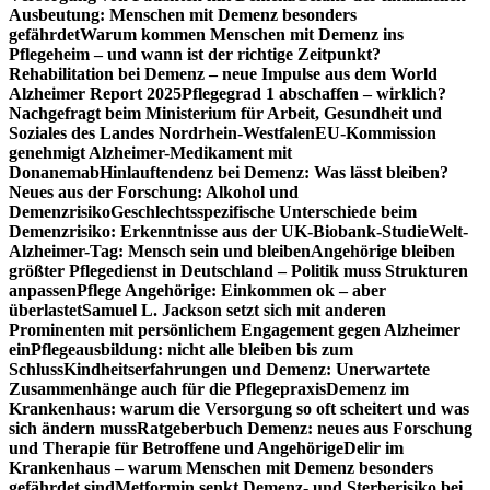
Ausbeutung: Menschen mit Demenz besonders
gefährdet
Warum kommen Menschen mit Demenz ins
Pflegeheim – und wann ist der richtige Zeitpunkt?
Rehabilitation bei Demenz – neue Impulse aus dem World
Alzheimer Report 2025
Pflegegrad 1 abschaffen – wirklich?
Nachgefragt beim Ministerium für Arbeit, Gesundheit und
Soziales des Landes Nordrhein-Westfalen
EU-Kommission
genehmigt Alzheimer-Medikament mit
Donanemab
Hinlauftendenz bei Demenz: Was lässt bleiben?
Neues aus der Forschung: Alkohol und
Demenzrisiko
Geschlechtsspezifische Unterschiede beim
Demenzrisiko: Erkenntnisse aus der UK-Biobank-Studie
Welt-
Alzheimer-Tag: Mensch sein und bleiben
Angehörige bleiben
größter Pflegedienst in Deutschland – Politik muss Strukturen
anpassen
Pflege Angehörige: Einkommen ok – aber
überlastet
Samuel L. Jackson setzt sich mit anderen
Prominenten mit persönlichem Engagement gegen Alzheimer
ein
Pflegeausbildung: nicht alle bleiben bis zum
Schluss
Kindheitserfahrungen und Demenz: Unerwartete
Zusammenhänge auch für die Pflegepraxis
Demenz im
Krankenhaus: warum die Versorgung so oft scheitert und was
sich ändern muss
Ratgeberbuch Demenz: neues aus Forschung
und Therapie für Betroffene und Angehörige
Delir im
Krankenhaus – warum Menschen mit Demenz besonders
gefährdet sind
Metformin senkt Demenz- und Sterberisiko bei