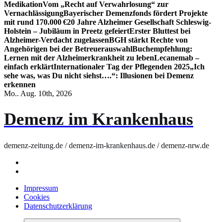
Medikation
Vom „Recht auf Verwahrlosung“ zur
Vernachlässigung
Bayerischer Demenzfonds fördert Projekte
mit rund 170.000 €
20 Jahre Alzheimer Gesellschaft Schleswig-
Holstein – Jubiläum in Preetz gefeiert
Erster Bluttest bei
Alzheimer-Verdacht zugelassen
BGH stärkt Rechte von
Angehörigen bei der Betreuerauswahl
Buchempfehlung:
Lernen mit der Alzheimerkrankheit zu leben
Lecanemab –
einfach erklärt
Internationaler Tag der Pflegenden 2025
„Ich
sehe was, was Du nicht siehst….“: Illusionen bei Demenz
erkennen
Mo.. Aug. 10th, 2026
Demenz im Krankenhaus
demenz-zeitung.de / demenz-im-krankenhaus.de / demenz-nrw.de
Impressum
Cookies
Datenschutzerklärung