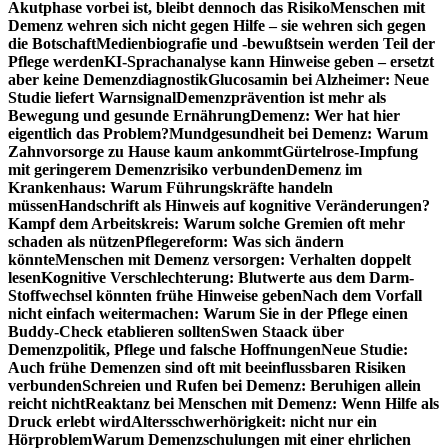
Akutphase vorbei ist, bleibt dennoch das Risiko
Menschen mit
Demenz wehren sich nicht gegen Hilfe – sie wehren sich gegen
die Botschaft
Medienbiografie und -bewußtsein werden Teil der
Pflege werden
KI-Sprachanalyse kann Hinweise geben – ersetzt
aber keine Demenzdiagnostik
Glucosamin bei Alzheimer: Neue
Studie liefert Warnsignal
Demenzprävention ist mehr als
Bewegung und gesunde Ernährung
Demenz: Wer hat hier
eigentlich das Problem?
Mundgesundheit bei Demenz: Warum
Zahnvorsorge zu Hause kaum ankommt
Gürtelrose-Impfung
mit geringerem Demenzrisiko verbunden
Demenz im
Krankenhaus: Warum Führungskräfte handeln
müssen
Handschrift als Hinweis auf kognitive Veränderungen?
Kampf dem Arbeitskreis: Warum solche Gremien oft mehr
schaden als nützen
Pflegereform: Was sich ändern
könnte
Menschen mit Demenz versorgen: Verhalten doppelt
lesen
Kognitive Verschlechterung: Blutwerte aus dem Darm-
Stoffwechsel könnten frühe Hinweise geben
Nach dem Vorfall
nicht einfach weitermachen: Warum Sie in der Pflege einen
Buddy-Check etablieren sollten
Swen Staack über
Demenzpolitik, Pflege und falsche Hoffnungen
Neue Studie:
Auch frühe Demenzen sind oft mit beeinflussbaren Risiken
verbunden
Schreien und Rufen bei Demenz: Beruhigen allein
reicht nicht
Reaktanz bei Menschen mit Demenz: Wenn Hilfe als
Druck erlebt wird
Altersschwerhörigkeit: nicht nur ein
Hörproblem
Warum Demenzschulungen mit einer ehrlichen