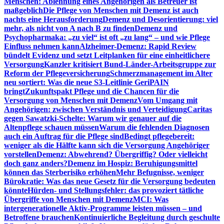
Menschen: Ablehnung eines Angehörigen als Betreuer ist
maßgeblich
Die Pflege von Menschen mit Demenz ist auch
nachts eine Herausforderung
Demenz und Desorientierung: viel
mehr, als nicht von A nach B zu finden
Demenz und
Psychopharmaka: „zu viel“ ist oft „zu lang“ – und wie Pflege
Einfluss nehmen kann
Alzheimer-Demenz: Rapid Review
bündelt Evidenz und setzt Leitplanken für eine einheitlichere
Versorgung
Kanzler kritisiert Bund-Länder-Arbeitsgruppe zur
Reform der Pflegeversicherung
Schmerzmanagement im Alter
neu sortiert: Was die neue S3-Leitlinie GeriPAIN
bringt
Zukunftspakt Pflege und die Chancen für die
Versorgung von Menschen mit Demenz
Vom Umgang mit
Angehörigen: zwischen Verständnis und Verteidigung
Caritas
gegen Sawatzki-Schelte: Warum wir genauer auf die
Altenpflege schauen müssen
Warum die fehlenden Diagnosen
auch ein Auftrag für die Pflege sind
Bedingt pflegebereit:
weniger als die Hälfte kann sich die Versorgung Angehöriger
vorstellen
Demenz: Abwehrend? Übergriffig? Oder vielleicht
doch ganz anders?
Demenz im Hospiz: Beruhigungsmittel
können das Sterberisiko erhöhen
Mehr Befugnisse, weniger
Bürokratie: Was das neue Gesetz für die Versorgung bedeuten
könnte
Hürden- und Stellungsfehler: das provoziert tätliche
Übergriffe von Menschen mit Demenz
MCI: Was
intergenerationelle Aktiv-Programme leisten müssen – und
Betroffene brauchen
Kontinuierliche Begleitung durch geschulte