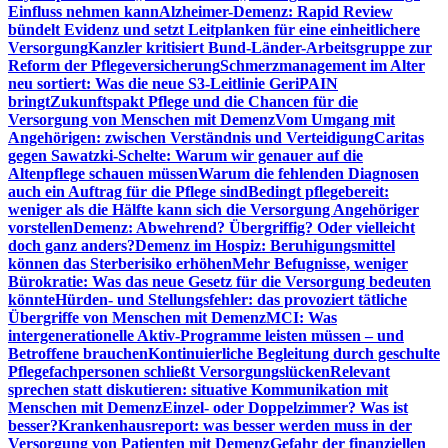
Einfluss nehmen kann
Alzheimer-Demenz: Rapid Review
bündelt Evidenz und setzt Leitplanken für eine einheitlichere
Versorgung
Kanzler kritisiert Bund-Länder-Arbeitsgruppe zur
Reform der Pflegeversicherung
Schmerzmanagement im Alter
neu sortiert: Was die neue S3-Leitlinie GeriPAIN
bringt
Zukunftspakt Pflege und die Chancen für die
Versorgung von Menschen mit Demenz
Vom Umgang mit
Angehörigen: zwischen Verständnis und Verteidigung
Caritas
gegen Sawatzki-Schelte: Warum wir genauer auf die
Altenpflege schauen müssen
Warum die fehlenden Diagnosen
auch ein Auftrag für die Pflege sind
Bedingt pflegebereit:
weniger als die Hälfte kann sich die Versorgung Angehöriger
vorstellen
Demenz: Abwehrend? Übergriffig? Oder vielleicht
doch ganz anders?
Demenz im Hospiz: Beruhigungsmittel
können das Sterberisiko erhöhen
Mehr Befugnisse, weniger
Bürokratie: Was das neue Gesetz für die Versorgung bedeuten
könnte
Hürden- und Stellungsfehler: das provoziert tätliche
Übergriffe von Menschen mit Demenz
MCI: Was
intergenerationelle Aktiv-Programme leisten müssen – und
Betroffene brauchen
Kontinuierliche Begleitung durch geschulte
Pflegefachpersonen schließt Versorgungslücken
Relevant
sprechen statt diskutieren: situative Kommunikation mit
Menschen mit Demenz
Einzel- oder Doppelzimmer? Was ist
besser?
Krankenhausreport: was besser werden muss in der
Versorgung von Patienten mit Demenz
Gefahr der finanziellen