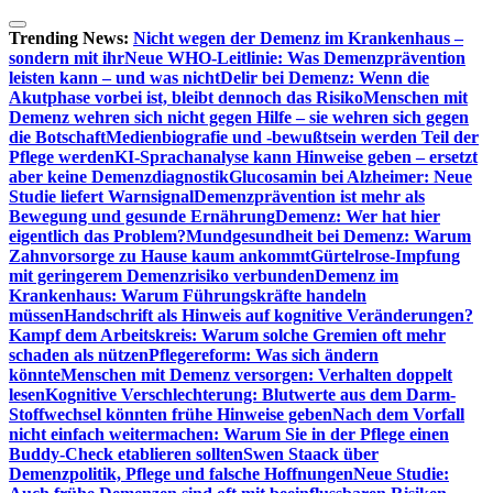
Zum
Inhalt
Trending News:
Nicht wegen der Demenz im Krankenhaus –
springen
sondern mit ihr
Neue WHO-Leitlinie: Was Demenzprävention
leisten kann – und was nicht
Delir bei Demenz: Wenn die
Akutphase vorbei ist, bleibt dennoch das Risiko
Menschen mit
Demenz wehren sich nicht gegen Hilfe – sie wehren sich gegen
die Botschaft
Medienbiografie und -bewußtsein werden Teil der
Pflege werden
KI-Sprachanalyse kann Hinweise geben – ersetzt
aber keine Demenzdiagnostik
Glucosamin bei Alzheimer: Neue
Studie liefert Warnsignal
Demenzprävention ist mehr als
Bewegung und gesunde Ernährung
Demenz: Wer hat hier
eigentlich das Problem?
Mundgesundheit bei Demenz: Warum
Zahnvorsorge zu Hause kaum ankommt
Gürtelrose-Impfung
mit geringerem Demenzrisiko verbunden
Demenz im
Krankenhaus: Warum Führungskräfte handeln
müssen
Handschrift als Hinweis auf kognitive Veränderungen?
Kampf dem Arbeitskreis: Warum solche Gremien oft mehr
schaden als nützen
Pflegereform: Was sich ändern
könnte
Menschen mit Demenz versorgen: Verhalten doppelt
lesen
Kognitive Verschlechterung: Blutwerte aus dem Darm-
Stoffwechsel könnten frühe Hinweise geben
Nach dem Vorfall
nicht einfach weitermachen: Warum Sie in der Pflege einen
Buddy-Check etablieren sollten
Swen Staack über
Demenzpolitik, Pflege und falsche Hoffnungen
Neue Studie: