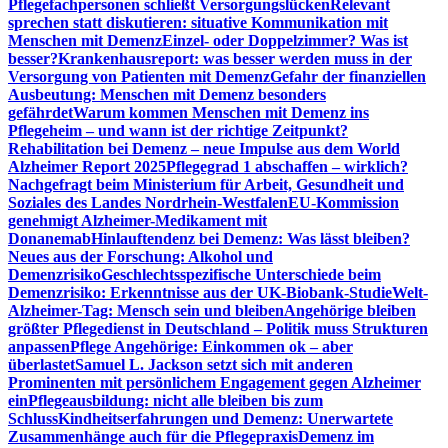
Pflegefachpersonen schließt Versorgungslücken
Relevant
sprechen statt diskutieren: situative Kommunikation mit
Menschen mit Demenz
Einzel- oder Doppelzimmer? Was ist
besser?
Krankenhausreport: was besser werden muss in der
Versorgung von Patienten mit Demenz
Gefahr der finanziellen
Ausbeutung: Menschen mit Demenz besonders
gefährdet
Warum kommen Menschen mit Demenz ins
Pflegeheim – und wann ist der richtige Zeitpunkt?
Rehabilitation bei Demenz – neue Impulse aus dem World
Alzheimer Report 2025
Pflegegrad 1 abschaffen – wirklich?
Nachgefragt beim Ministerium für Arbeit, Gesundheit und
Soziales des Landes Nordrhein-Westfalen
EU-Kommission
genehmigt Alzheimer-Medikament mit
Donanemab
Hinlauftendenz bei Demenz: Was lässt bleiben?
Neues aus der Forschung: Alkohol und
Demenzrisiko
Geschlechtsspezifische Unterschiede beim
Demenzrisiko: Erkenntnisse aus der UK-Biobank-Studie
Welt-
Alzheimer-Tag: Mensch sein und bleiben
Angehörige bleiben
größter Pflegedienst in Deutschland – Politik muss Strukturen
anpassen
Pflege Angehörige: Einkommen ok – aber
überlastet
Samuel L. Jackson setzt sich mit anderen
Prominenten mit persönlichem Engagement gegen Alzheimer
ein
Pflegeausbildung: nicht alle bleiben bis zum
Schluss
Kindheitserfahrungen und Demenz: Unerwartete
Zusammenhänge auch für die Pflegepraxis
Demenz im