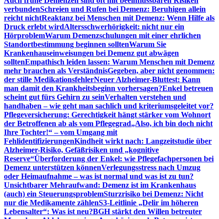
Auch frühe Demenzen sind oft mit beeinflussbaren Risiken
verbunden
Schreien und Rufen bei Demenz: Beruhigen allein
reicht nicht
Reaktanz bei Menschen mit Demenz: Wenn Hilfe als
Druck erlebt wird
Altersschwerhörigkeit: nicht nur ein
Hörproblem
Warum Demenzschulungen mit einer ehrlichen
Standortbestimmung beginnen sollten
Warum Sie
Krankenhauseinweisungen bei Demenz gut abwägen
sollten
Empathisch leiden lassen: Warum Menschen mit Demenz
mehr brauchen als Verständnis
Gegeben, aber nicht genommen:
der stille Medikationsfehler
Neuer Alzheimer-Bluttest: Kann
man damit den Krankheitsbeginn vorhersagen?
Enkel betreuen
scheint gut fürs Gehirn zu sein
Verhalten verstehen und
handhaben – wie geht man sachlich und kriteriumsgeleitet vor?
Pflegeversicherung: Gerechtigkeit hängt stärker vom Wohnort
der Betroffenen ab als vom Pflegegrad
„Also, ich bin doch nicht
Ihre Tochter!“ – vom Umgang mit
Fehlidentifizierungen
Kindheit wirkt nach: Langzeitstudie über
Alzheimer-Risiko, Gefäßrisiken und „kognitive
Reserve“
Überforderung der Enkel: wie Pflegefachpersonen bei
Demenz unterstützen können
Verlegungsstress nach Umzug
oder Heimaufnahme – was ist normal und was ist zu tun?
Unsichtbarer Mehraufwand: Demenz ist im Krankenhaus
(auch) ein Steuerungsproblem
Sturzrisiko bei Demenz: Nicht
nur die Medikamente zählen
S3-Leitlinie „Delir im höheren
Lebensalter“: Was ist neu?
BGH stärkt den Willen betreuter