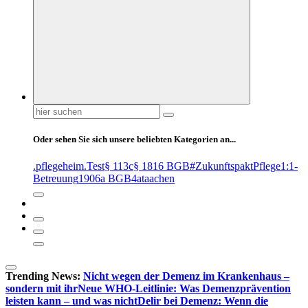
Suchen
nach:
Oder sehen Sie sich unsere beliebten Kategorien an...
.pflegeheim
.Test
§ 113c
§ 1816 BGB
#ZukunftspaktPflege
1:1-
Betreuung
1906a BGB
4at
aachen
Trending News:
Nicht wegen der Demenz im Krankenhaus –
sondern mit ihr
Neue WHO-Leitlinie: Was Demenzprävention
leisten kann – und was nicht
Delir bei Demenz: Wenn die