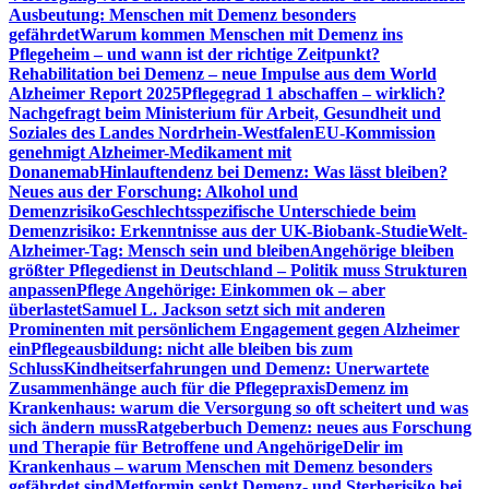
Ausbeutung: Menschen mit Demenz besonders
gefährdet
Warum kommen Menschen mit Demenz ins
Pflegeheim – und wann ist der richtige Zeitpunkt?
Rehabilitation bei Demenz – neue Impulse aus dem World
Alzheimer Report 2025
Pflegegrad 1 abschaffen – wirklich?
Nachgefragt beim Ministerium für Arbeit, Gesundheit und
Soziales des Landes Nordrhein-Westfalen
EU-Kommission
genehmigt Alzheimer-Medikament mit
Donanemab
Hinlauftendenz bei Demenz: Was lässt bleiben?
Neues aus der Forschung: Alkohol und
Demenzrisiko
Geschlechtsspezifische Unterschiede beim
Demenzrisiko: Erkenntnisse aus der UK-Biobank-Studie
Welt-
Alzheimer-Tag: Mensch sein und bleiben
Angehörige bleiben
größter Pflegedienst in Deutschland – Politik muss Strukturen
anpassen
Pflege Angehörige: Einkommen ok – aber
überlastet
Samuel L. Jackson setzt sich mit anderen
Prominenten mit persönlichem Engagement gegen Alzheimer
ein
Pflegeausbildung: nicht alle bleiben bis zum
Schluss
Kindheitserfahrungen und Demenz: Unerwartete
Zusammenhänge auch für die Pflegepraxis
Demenz im
Krankenhaus: warum die Versorgung so oft scheitert und was
sich ändern muss
Ratgeberbuch Demenz: neues aus Forschung
und Therapie für Betroffene und Angehörige
Delir im
Krankenhaus – warum Menschen mit Demenz besonders
gefährdet sind
Metformin senkt Demenz- und Sterberisiko bei