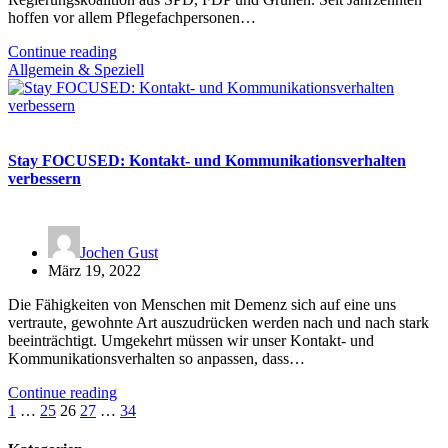
hoffen vor allem Pflegefachpersonen…
Continue reading
Allgemein & Speziell
Stay FOCUSED: Kontakt- und Kommunikationsverhalten
verbessern
Jochen Gust
März 19, 2022
Die Fähigkeiten von Menschen mit Demenz sich auf eine uns
vertraute, gewohnte Art auszudrücken werden nach und nach stark
beeinträchtigt. Umgekehrt müssen wir unser Kontakt- und
Kommunikationsverhalten so anpassen, dass…
Continue reading
Seitennummerierung
1
…
25
26
27
…
34
der