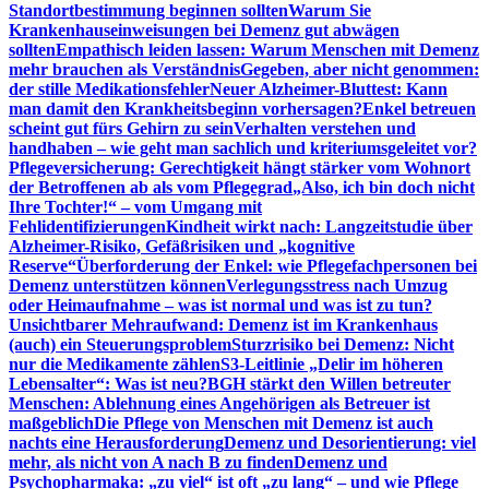
Standortbestimmung beginnen sollten
Warum Sie
Krankenhauseinweisungen bei Demenz gut abwägen
sollten
Empathisch leiden lassen: Warum Menschen mit Demenz
mehr brauchen als Verständnis
Gegeben, aber nicht genommen:
der stille Medikationsfehler
Neuer Alzheimer-Bluttest: Kann
man damit den Krankheitsbeginn vorhersagen?
Enkel betreuen
scheint gut fürs Gehirn zu sein
Verhalten verstehen und
handhaben – wie geht man sachlich und kriteriumsgeleitet vor?
Pflegeversicherung: Gerechtigkeit hängt stärker vom Wohnort
der Betroffenen ab als vom Pflegegrad
„Also, ich bin doch nicht
Ihre Tochter!“ – vom Umgang mit
Fehlidentifizierungen
Kindheit wirkt nach: Langzeitstudie über
Alzheimer-Risiko, Gefäßrisiken und „kognitive
Reserve“
Überforderung der Enkel: wie Pflegefachpersonen bei
Demenz unterstützen können
Verlegungsstress nach Umzug
oder Heimaufnahme – was ist normal und was ist zu tun?
Unsichtbarer Mehraufwand: Demenz ist im Krankenhaus
(auch) ein Steuerungsproblem
Sturzrisiko bei Demenz: Nicht
nur die Medikamente zählen
S3-Leitlinie „Delir im höheren
Lebensalter“: Was ist neu?
BGH stärkt den Willen betreuter
Menschen: Ablehnung eines Angehörigen als Betreuer ist
maßgeblich
Die Pflege von Menschen mit Demenz ist auch
nachts eine Herausforderung
Demenz und Desorientierung: viel
mehr, als nicht von A nach B zu finden
Demenz und
Psychopharmaka: „zu viel“ ist oft „zu lang“ – und wie Pflege