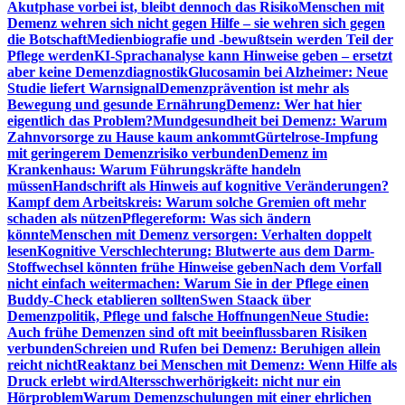
Akutphase vorbei ist, bleibt dennoch das Risiko
Menschen mit
Demenz wehren sich nicht gegen Hilfe – sie wehren sich gegen
die Botschaft
Medienbiografie und -bewußtsein werden Teil der
Pflege werden
KI-Sprachanalyse kann Hinweise geben – ersetzt
aber keine Demenzdiagnostik
Glucosamin bei Alzheimer: Neue
Studie liefert Warnsignal
Demenzprävention ist mehr als
Bewegung und gesunde Ernährung
Demenz: Wer hat hier
eigentlich das Problem?
Mundgesundheit bei Demenz: Warum
Zahnvorsorge zu Hause kaum ankommt
Gürtelrose-Impfung
mit geringerem Demenzrisiko verbunden
Demenz im
Krankenhaus: Warum Führungskräfte handeln
müssen
Handschrift als Hinweis auf kognitive Veränderungen?
Kampf dem Arbeitskreis: Warum solche Gremien oft mehr
schaden als nützen
Pflegereform: Was sich ändern
könnte
Menschen mit Demenz versorgen: Verhalten doppelt
lesen
Kognitive Verschlechterung: Blutwerte aus dem Darm-
Stoffwechsel könnten frühe Hinweise geben
Nach dem Vorfall
nicht einfach weitermachen: Warum Sie in der Pflege einen
Buddy-Check etablieren sollten
Swen Staack über
Demenzpolitik, Pflege und falsche Hoffnungen
Neue Studie:
Auch frühe Demenzen sind oft mit beeinflussbaren Risiken
verbunden
Schreien und Rufen bei Demenz: Beruhigen allein
reicht nicht
Reaktanz bei Menschen mit Demenz: Wenn Hilfe als
Druck erlebt wird
Altersschwerhörigkeit: nicht nur ein
Hörproblem
Warum Demenzschulungen mit einer ehrlichen