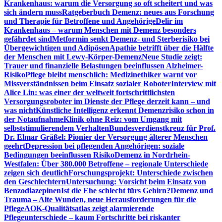
Krankenhaus: warum die Versorgung so oft scheitert und was
sich ändern muss
Ratgeberbuch Demenz: neues aus Forschung
und Therapie für Betroffene und Angehörige
Delir im
Krankenhaus – warum Menschen mit Demenz besonders
gefährdet sind
Metformin senkt Demenz- und Sterberisiko bei
Übergewichtigen und Adipösen
Apathie betrifft über die Hälfte
der Menschen mit Lewy-Körper-Demenz
Neue Studie zeigt:
Trauer und finanzielle Belastungen beeinflussen Alzheimer-
Risiko
Pflege bleibt menschlich: Medizinethiker warnt vor
Missverständnissen beim Einsatz sozialer Roboter
Interview mit
Alice Lin: was einer der weltweit fortschrittlichsten
Versorgungsroboter im Dienste der Pflege derzeit kann – und
was nicht
Künstliche Intelligenz erkennt Demenzrisiko schon in
der Notaufnahme
Klinik ohne Reiz: vom Umgang mit
selbststimulierendem Verhalten
Bundesverdienstkreuz für Prof.
Dr. Elmar Gräßel: Pionier der Versorgung älterer Menschen
geehrt
Depression bei pflegenden Angehörigen: soziale
Bedingungen beeinflussen Risiko
Demenz in Nordrhein-
Westfalen: Über 380.000 Betroffene – regionale Unterschiede
zeigen sich deutlich
Forschungsprojekt: Unterschiede zwischen
den Geschlechtern
Untersuchung: Vorsicht beim Einsatz von
Benzodiazepinen
Ist die Ehe schlecht fürs Gehirn?
Demenz und
Trauma – Alte Wunden, neue Herausforderungen für die
Pflege
AOK-Qualitätsatlas zeigt alarmierende
Pflegeunterschiede – kaum Fortschritte bei riskanter