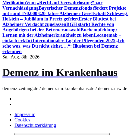
Medikation
Vom „Recht auf Verwahrlosung“ zur
Vernachlässigung
Bayerischer Demenzfonds fördert Projekte
mit rund 170.000 €
20 Jahre Alzheimer Gesellschaft Schleswig-
Holstein – Jubiläum in Preetz gefeiert
Erster Bluttest bei
Alzheimer-Verdacht zugelassen
BGH stärkt Rechte von
Angehörigen bei der Betreuerauswahl
Buchempfehlung:
Lernen mit der Alzheimerkrankheit zu leben
Lecanemab –
einfach erklärt
Internationaler Tag der Pflegenden 2025
„Ich
sehe was, was Du nicht siehst….“: Illusionen bei Demenz
erkennen
Sa.. Aug. 8th, 2026
Demenz im Krankenhaus
demenz-zeitung.de / demenz-im-krankenhaus.de / demenz-nrw.de
Impressum
Cookies
Datenschutzerklärung