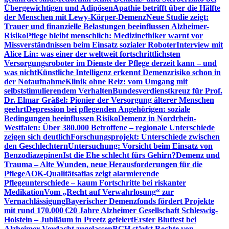
Übergewichtigen und Adipösen
Apathie betrifft über die Hälfte
der Menschen mit Lewy-Körper-Demenz
Neue Studie zeigt:
Trauer und finanzielle Belastungen beeinflussen Alzheimer-
Risiko
Pflege bleibt menschlich: Medizinethiker warnt vor
Missverständnissen beim Einsatz sozialer Roboter
Interview mit
Alice Lin: was einer der weltweit fortschrittlichsten
Versorgungsroboter im Dienste der Pflege derzeit kann – und
was nicht
Künstliche Intelligenz erkennt Demenzrisiko schon in
der Notaufnahme
Klinik ohne Reiz: vom Umgang mit
selbststimulierendem Verhalten
Bundesverdienstkreuz für Prof.
Dr. Elmar Gräßel: Pionier der Versorgung älterer Menschen
geehrt
Depression bei pflegenden Angehörigen: soziale
Bedingungen beeinflussen Risiko
Demenz in Nordrhein-
Westfalen: Über 380.000 Betroffene – regionale Unterschiede
zeigen sich deutlich
Forschungsprojekt: Unterschiede zwischen
den Geschlechtern
Untersuchung: Vorsicht beim Einsatz von
Benzodiazepinen
Ist die Ehe schlecht fürs Gehirn?
Demenz und
Trauma – Alte Wunden, neue Herausforderungen für die
Pflege
AOK-Qualitätsatlas zeigt alarmierende
Pflegeunterschiede – kaum Fortschritte bei riskanter
Medikation
Vom „Recht auf Verwahrlosung“ zur
Vernachlässigung
Bayerischer Demenzfonds fördert Projekte
mit rund 170.000 €
20 Jahre Alzheimer Gesellschaft Schleswig-
Holstein – Jubiläum in Preetz gefeiert
Erster Bluttest bei
Alzheimer-Verdacht zugelassen
BGH stärkt Rechte von