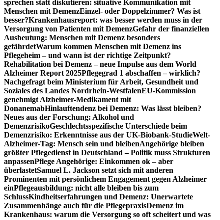
sprechen statt diskutieren: situative Kommunikation mit
Menschen mit Demenz
Einzel- oder Doppelzimmer? Was ist
besser?
Krankenhausreport: was besser werden muss in der
Versorgung von Patienten mit Demenz
Gefahr der finanziellen
Ausbeutung: Menschen mit Demenz besonders
gefährdet
Warum kommen Menschen mit Demenz ins
Pflegeheim – und wann ist der richtige Zeitpunkt?
Rehabilitation bei Demenz – neue Impulse aus dem World
Alzheimer Report 2025
Pflegegrad 1 abschaffen – wirklich?
Nachgefragt beim Ministerium für Arbeit, Gesundheit und
Soziales des Landes Nordrhein-Westfalen
EU-Kommission
genehmigt Alzheimer-Medikament mit
Donanemab
Hinlauftendenz bei Demenz: Was lässt bleiben?
Neues aus der Forschung: Alkohol und
Demenzrisiko
Geschlechtsspezifische Unterschiede beim
Demenzrisiko: Erkenntnisse aus der UK-Biobank-Studie
Welt-
Alzheimer-Tag: Mensch sein und bleiben
Angehörige bleiben
größter Pflegedienst in Deutschland – Politik muss Strukturen
anpassen
Pflege Angehörige: Einkommen ok – aber
überlastet
Samuel L. Jackson setzt sich mit anderen
Prominenten mit persönlichem Engagement gegen Alzheimer
ein
Pflegeausbildung: nicht alle bleiben bis zum
Schluss
Kindheitserfahrungen und Demenz: Unerwartete
Zusammenhänge auch für die Pflegepraxis
Demenz im
Krankenhaus: warum die Versorgung so oft scheitert und was