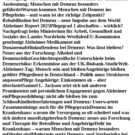
Ausbeutung: Menschen mit Demenz besonders
gefährdet
Warum kommen Menschen mit Demenz ins
Pflegeheim – und wann ist der richtige Zeitpunkt?
Rehabilitation bei Demenz – neue Impulse aus dem World
Alzheimer Report 2025
Pflegegrad 1 abschaffen – wirklich?
Nachgefragt beim Ministerium für Arbeit, Gesundheit und
Soziales des Landes Nordrhein-Westfalen
EU-Kommission
genehmigt Alzheimer-Medikament mit
Donanemab
Hinlauftendenz bei Demenz: Was lässt bleiben?
Neues aus der Forschung: Alkohol und
Demenzrisiko
Geschlechtsspezifische Unterschiede beim
Demenzrisiko: Erkenntnisse aus der UK-Biobank-Studie
Welt-
Alzheimer-Tag: Mensch sein und bleiben
Angehörige bleiben
größter Pflegedienst in Deutschland – Politik muss Strukturen
anpassen
Pflege Angehörige: Einkommen ok – aber
überlastet
Samuel L. Jackson setzt sich mit anderen
Prominenten mit persönlichem Engagement gegen Alzheimer
ein
Pflegeausbildung: nicht alle bleiben bis zum
Schluss
Kindheitserfahrungen und Demenz: Unerwartete
Zusammenhänge auch für die Pflegepraxis
Demenz im
Krankenhaus: warum die Versorgung so oft scheitert und was
sich ändern muss
Ratgeberbuch Demenz: neues aus Forschung
und Therapie für Betroffene und Angehörige
Delir im
Krankenhaus – warum Menschen mit Demenz besonders
gefährdet sind
Metformin senkt Demenz- und Sterberisiko bei