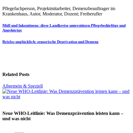
Pflegefachperson, Projektmitarbeiter, Demenzbeauftrager im
Krankenhaus, Autor, Moderator, Dozent; Freiberufler
Beitragsnavigation
Müll und Inkontinenz: diese Landkreise unterstützen Pflegebedürftige und
Angehörige
Reizlos unglücklich: sensorische Deprivation und Demenz
Related Posts
Allgemein & Speziell
Neue WHO-Leitlinie: Was Demenzprävention leisten kann –
und was nicht