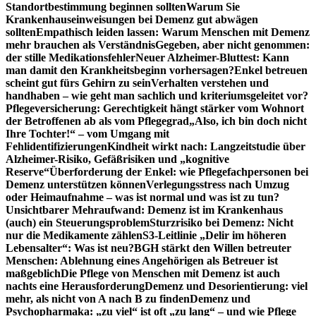
Standortbestimmung beginnen sollten
Warum Sie
Krankenhauseinweisungen bei Demenz gut abwägen
sollten
Empathisch leiden lassen: Warum Menschen mit Demenz
mehr brauchen als Verständnis
Gegeben, aber nicht genommen:
der stille Medikationsfehler
Neuer Alzheimer-Bluttest: Kann
man damit den Krankheitsbeginn vorhersagen?
Enkel betreuen
scheint gut fürs Gehirn zu sein
Verhalten verstehen und
handhaben – wie geht man sachlich und kriteriumsgeleitet vor?
Pflegeversicherung: Gerechtigkeit hängt stärker vom Wohnort
der Betroffenen ab als vom Pflegegrad
„Also, ich bin doch nicht
Ihre Tochter!“ – vom Umgang mit
Fehlidentifizierungen
Kindheit wirkt nach: Langzeitstudie über
Alzheimer-Risiko, Gefäßrisiken und „kognitive
Reserve“
Überforderung der Enkel: wie Pflegefachpersonen bei
Demenz unterstützen können
Verlegungsstress nach Umzug
oder Heimaufnahme – was ist normal und was ist zu tun?
Unsichtbarer Mehraufwand: Demenz ist im Krankenhaus
(auch) ein Steuerungsproblem
Sturzrisiko bei Demenz: Nicht
nur die Medikamente zählen
S3-Leitlinie „Delir im höheren
Lebensalter“: Was ist neu?
BGH stärkt den Willen betreuter
Menschen: Ablehnung eines Angehörigen als Betreuer ist
maßgeblich
Die Pflege von Menschen mit Demenz ist auch
nachts eine Herausforderung
Demenz und Desorientierung: viel
mehr, als nicht von A nach B zu finden
Demenz und
Psychopharmaka: „zu viel“ ist oft „zu lang“ – und wie Pflege