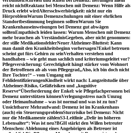
verbunden
Schreien und Rufen bei Demenz: Beruhigen allein
reicht nicht
Reaktanz bei Menschen mit Demenz: Wenn Hilfe als
Druck erlebt wird
Altersschwerhörigkeit: nicht nur ein
Hörproblem
Warum Demenzschulungen mit einer ehrlichen
Standortbestimmung beginnen sollten
Warum Sie
Krankenhauseinweisungen bei Demenz gut abwägen
sollten
Empathisch leiden lassen: Warum Menschen mit Demenz
mehr brauchen als Verständnis
Gegeben, aber nicht genommen:
der stille Medikationsfehler
Neuer Alzheimer-Bluttest: Kann
man damit den Krankheitsbeginn vorhersagen?
Enkel betreuen
scheint gut fürs Gehirn zu sein
Verhalten verstehen und
handhaben – wie geht man sachlich und kriteriumsgeleitet vor?
Pflegeversicherung: Gerechtigkeit hängt stärker vom Wohnort
der Betroffenen ab als vom Pflegegrad
„Also, ich bin doch nicht
Ihre Tochter!“ – vom Umgang mit
Fehlidentifizierungen
Kindheit wirkt nach: Langzeitstudie über
Alzheimer-Risiko, Gefäßrisiken und „kognitive
Reserve“
Überforderung der Enkel: wie Pflegefachpersonen bei
Demenz unterstützen können
Verlegungsstress nach Umzug
oder Heimaufnahme – was ist normal und was ist zu tun?
Unsichtbarer Mehraufwand: Demenz ist im Krankenhaus
(auch) ein Steuerungsproblem
Sturzrisiko bei Demenz: Nicht
nur die Medikamente zählen
S3-Leitlinie „Delir im höheren
Lebensalter“: Was ist neu?
BGH stärkt den Willen betreuter
Menschen: Ablehnung eines Angehörigen als Betreuer ist