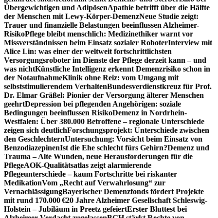
Übergewichtigen und Adipösen
Apathie betrifft über die Hälfte
der Menschen mit Lewy-Körper-Demenz
Neue Studie zeigt:
Trauer und finanzielle Belastungen beeinflussen Alzheimer-
Risiko
Pflege bleibt menschlich: Medizinethiker warnt vor
Missverständnissen beim Einsatz sozialer Roboter
Interview mit
Alice Lin: was einer der weltweit fortschrittlichsten
Versorgungsroboter im Dienste der Pflege derzeit kann – und
was nicht
Künstliche Intelligenz erkennt Demenzrisiko schon in
der Notaufnahme
Klinik ohne Reiz: vom Umgang mit
selbststimulierendem Verhalten
Bundesverdienstkreuz für Prof.
Dr. Elmar Gräßel: Pionier der Versorgung älterer Menschen
geehrt
Depression bei pflegenden Angehörigen: soziale
Bedingungen beeinflussen Risiko
Demenz in Nordrhein-
Westfalen: Über 380.000 Betroffene – regionale Unterschiede
zeigen sich deutlich
Forschungsprojekt: Unterschiede zwischen
den Geschlechtern
Untersuchung: Vorsicht beim Einsatz von
Benzodiazepinen
Ist die Ehe schlecht fürs Gehirn?
Demenz und
Trauma – Alte Wunden, neue Herausforderungen für die
Pflege
AOK-Qualitätsatlas zeigt alarmierende
Pflegeunterschiede – kaum Fortschritte bei riskanter
Medikation
Vom „Recht auf Verwahrlosung“ zur
Vernachlässigung
Bayerischer Demenzfonds fördert Projekte
mit rund 170.000 €
20 Jahre Alzheimer Gesellschaft Schleswig-
Holstein – Jubiläum in Preetz gefeiert
Erster Bluttest bei
Alzheimer-Verdacht zugelassen
BGH stärkt Rechte von