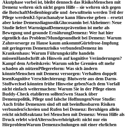
Akutphase vorbei ist, bleibt dennoch das Risiko
Menschen mit
Demenz wehren sich nicht gegen Hilfe – sie wehren sich gegen
die Botschaft
Medienbiografie und -bewußtsein werden Teil der
Pflege werden
KI-Sprachanalyse kann Hinweise geben – ersetzt
aber keine Demenzdiagnostik
Glucosamin bei Alzheimer: Neue
Studie liefert Warnsignal
Demenzprävention ist mehr als
Bewegung und gesunde Ernährung
Demenz: Wer hat hier
eigentlich das Problem?
Mundgesundheit bei Demenz: Warum
Zahnvorsorge zu Hause kaum ankommt
Gürtelrose-Impfung
mit geringerem Demenzrisiko verbunden
Demenz im
Krankenhaus: Warum Führungskräfte handeln
müssen
Handschrift als Hinweis auf kognitive Veränderungen?
Kampf dem Arbeitskreis: Warum solche Gremien oft mehr
schaden als nützen
Pflegereform: Was sich ändern
könnte
Menschen mit Demenz versorgen: Verhalten doppelt
lesen
Kognitive Verschlechterung: Blutwerte aus dem Darm-
Stoffwechsel könnten frühe Hinweise geben
Nach dem Vorfall
nicht einfach weitermachen: Warum Sie in der Pflege einen
Buddy-Check etablieren sollten
Swen Staack über
Demenzpolitik, Pflege und falsche Hoffnungen
Neue Studie:
Auch frühe Demenzen sind oft mit beeinflussbaren Risiken
verbunden
Schreien und Rufen bei Demenz: Beruhigen allein
reicht nicht
Reaktanz bei Menschen mit Demenz: Wenn Hilfe als
Druck erlebt wird
Altersschwerhörigkeit: nicht nur ein
Hörproblem
Warum Demenzschulungen mit einer ehrlichen