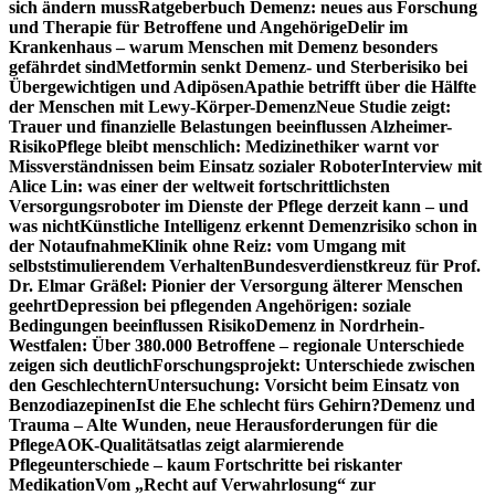
sich ändern muss
Ratgeberbuch Demenz: neues aus Forschung
und Therapie für Betroffene und Angehörige
Delir im
Krankenhaus – warum Menschen mit Demenz besonders
gefährdet sind
Metformin senkt Demenz- und Sterberisiko bei
Übergewichtigen und Adipösen
Apathie betrifft über die Hälfte
der Menschen mit Lewy-Körper-Demenz
Neue Studie zeigt:
Trauer und finanzielle Belastungen beeinflussen Alzheimer-
Risiko
Pflege bleibt menschlich: Medizinethiker warnt vor
Missverständnissen beim Einsatz sozialer Roboter
Interview mit
Alice Lin: was einer der weltweit fortschrittlichsten
Versorgungsroboter im Dienste der Pflege derzeit kann – und
was nicht
Künstliche Intelligenz erkennt Demenzrisiko schon in
der Notaufnahme
Klinik ohne Reiz: vom Umgang mit
selbststimulierendem Verhalten
Bundesverdienstkreuz für Prof.
Dr. Elmar Gräßel: Pionier der Versorgung älterer Menschen
geehrt
Depression bei pflegenden Angehörigen: soziale
Bedingungen beeinflussen Risiko
Demenz in Nordrhein-
Westfalen: Über 380.000 Betroffene – regionale Unterschiede
zeigen sich deutlich
Forschungsprojekt: Unterschiede zwischen
den Geschlechtern
Untersuchung: Vorsicht beim Einsatz von
Benzodiazepinen
Ist die Ehe schlecht fürs Gehirn?
Demenz und
Trauma – Alte Wunden, neue Herausforderungen für die
Pflege
AOK-Qualitätsatlas zeigt alarmierende
Pflegeunterschiede – kaum Fortschritte bei riskanter
Medikation
Vom „Recht auf Verwahrlosung“ zur