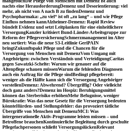
maßgeblich
Die Pflege von Menschen mit Demenz ist auch
nachts eine Herausforderung
Demenz und Desorientierung: viel
mehr, als nicht von A nach B zu finden
Demenz und
Psychopharmaka: „zu viel“ ist oft „zu lang“ – und wie Pflege
Einfluss nehmen kann
Alzheimer-Demenz: Rapid Review
bündelt Evidenz und setzt Leitplanken für eine einheitlichere
Versorgung
Kanzler kritisiert Bund-Länder-Arbeitsgruppe zur
Reform der Pflegeversicherung
Schmerzmanagement im Alter
neu sortiert: Was die neue S3-Leitlinie GeriPAIN
bringt
Zukunftspakt Pflege und die Chancen für die
Versorgung von Menschen mit Demenz
Vom Umgang mit
Angehörigen: zwischen Verständnis und Verteidigung
Caritas
gegen Sawatzki-Schelte: Warum wir genauer auf die
Altenpflege schauen müssen
Warum die fehlenden Diagnosen
auch ein Auftrag für die Pflege sind
Bedingt pflegebereit:
weniger als die Hälfte kann sich die Versorgung Angehöriger
vorstellen
Demenz: Abwehrend? Übergriffig? Oder vielleicht
doch ganz anders?
Demenz im Hospiz: Beruhigungsmittel
können das Sterberisiko erhöhen
Mehr Befugnisse, weniger
Bürokratie: Was das neue Gesetz für die Versorgung bedeuten
könnte
Hürden- und Stellungsfehler: das provoziert tätliche
Übergriffe von Menschen mit Demenz
MCI: Was
intergenerationelle Aktiv-Programme leisten müssen – und
Betroffene brauchen
Kontinuierliche Begleitung durch geschulte
Pflegefachpersonen schließt Versorgungslücken
Relevant