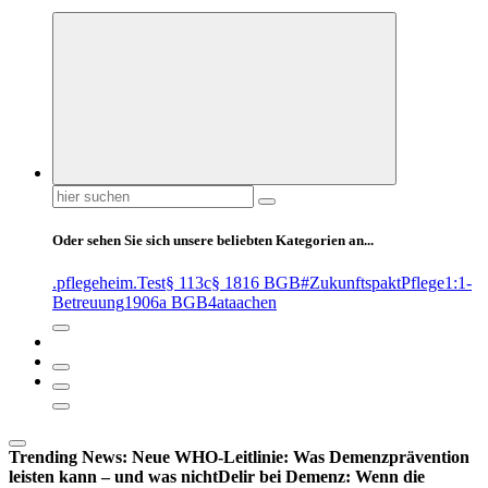
Suchen
nach:
Oder sehen Sie sich unsere beliebten Kategorien an...
.pflegeheim
.Test
§ 113c
§ 1816 BGB
#ZukunftspaktPflege
1:1-
Betreuung
1906a BGB
4at
aachen
Trending News:
Neue WHO-Leitlinie: Was Demenzprävention
leisten kann – und was nicht
Delir bei Demenz: Wenn die