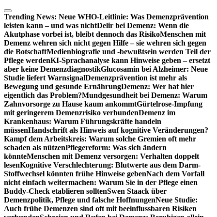
Zum
Inhalt
Trending News:
Neue WHO-Leitlinie: Was Demenzprävention
springen
leisten kann – und was nicht
Delir bei Demenz: Wenn die
Akutphase vorbei ist, bleibt dennoch das Risiko
Menschen mit
Demenz wehren sich nicht gegen Hilfe – sie wehren sich gegen
die Botschaft
Medienbiografie und -bewußtsein werden Teil der
Pflege werden
KI-Sprachanalyse kann Hinweise geben – ersetzt
aber keine Demenzdiagnostik
Glucosamin bei Alzheimer: Neue
Studie liefert Warnsignal
Demenzprävention ist mehr als
Bewegung und gesunde Ernährung
Demenz: Wer hat hier
eigentlich das Problem?
Mundgesundheit bei Demenz: Warum
Zahnvorsorge zu Hause kaum ankommt
Gürtelrose-Impfung
mit geringerem Demenzrisiko verbunden
Demenz im
Krankenhaus: Warum Führungskräfte handeln
müssen
Handschrift als Hinweis auf kognitive Veränderungen?
Kampf dem Arbeitskreis: Warum solche Gremien oft mehr
schaden als nützen
Pflegereform: Was sich ändern
könnte
Menschen mit Demenz versorgen: Verhalten doppelt
lesen
Kognitive Verschlechterung: Blutwerte aus dem Darm-
Stoffwechsel könnten frühe Hinweise geben
Nach dem Vorfall
nicht einfach weitermachen: Warum Sie in der Pflege einen
Buddy-Check etablieren sollten
Swen Staack über
Demenzpolitik, Pflege und falsche Hoffnungen
Neue Studie:
Auch frühe Demenzen sind oft mit beeinflussbaren Risiken