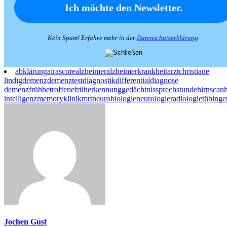
Kein Spam! Erfahre mehr in der
Datenschutzerklärung
.
abklärung
airascore
alzheimer
alzheimerkrankheit
arzt
christiane
lindig
demenz
demenztest
diagnostik
differentialdiagnose
demenz
frühbetroffene
früherkennung
gedächtnissprechstunde
hirnscan
intelligenz
memoryklinik
mrt
neurobiologie
neurologie
radiologie
tübinge
Jochen Gust