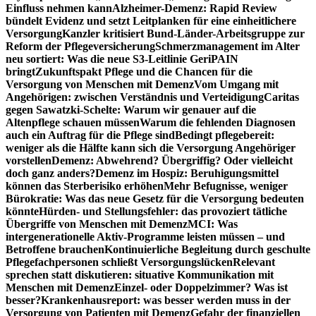
Einfluss nehmen kann
Alzheimer-Demenz: Rapid Review
bündelt Evidenz und setzt Leitplanken für eine einheitlichere
Versorgung
Kanzler kritisiert Bund-Länder-Arbeitsgruppe zur
Reform der Pflegeversicherung
Schmerzmanagement im Alter
neu sortiert: Was die neue S3-Leitlinie GeriPAIN
bringt
Zukunftspakt Pflege und die Chancen für die
Versorgung von Menschen mit Demenz
Vom Umgang mit
Angehörigen: zwischen Verständnis und Verteidigung
Caritas
gegen Sawatzki-Schelte: Warum wir genauer auf die
Altenpflege schauen müssen
Warum die fehlenden Diagnosen
auch ein Auftrag für die Pflege sind
Bedingt pflegebereit:
weniger als die Hälfte kann sich die Versorgung Angehöriger
vorstellen
Demenz: Abwehrend? Übergriffig? Oder vielleicht
doch ganz anders?
Demenz im Hospiz: Beruhigungsmittel
können das Sterberisiko erhöhen
Mehr Befugnisse, weniger
Bürokratie: Was das neue Gesetz für die Versorgung bedeuten
könnte
Hürden- und Stellungsfehler: das provoziert tätliche
Übergriffe von Menschen mit Demenz
MCI: Was
intergenerationelle Aktiv-Programme leisten müssen – und
Betroffene brauchen
Kontinuierliche Begleitung durch geschulte
Pflegefachpersonen schließt Versorgungslücken
Relevant
sprechen statt diskutieren: situative Kommunikation mit
Menschen mit Demenz
Einzel- oder Doppelzimmer? Was ist
besser?
Krankenhausreport: was besser werden muss in der
Versorgung von Patienten mit Demenz
Gefahr der finanziellen