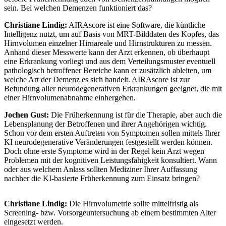
sein. Bei welchen Demenzen funktioniert das?
Christiane Lindig:
AIRAscore ist eine Software, die küntliche
Intelligenz nutzt, um auf Basis von MRT-Bilddaten des Kopfes, das
Hirnvolumen einzelner Hirnareale und Hirnstrukturen zu messen.
Anhand dieser Messwerte kann der Arzt erkennen, ob überhaupt
eine Erkrankung vorliegt und aus dem Verteilungsmuster eventuell
pathologisch betroffener Bereiche kann er zusätzlich ableiten, um
welche Art der Demenz es sich handelt. AIRAscore ist zur
Befundung aller neurodegenerativen Erkrankungen geeignet, die mit
einer Hirnvolumenabnahme einhergehen.
Jochen Gust:
Die Früherkennung ist für die Therapie, aber auch die
Lebensplanung der Betroffenen und ihrer Angehörigen wichtig.
Schon vor dem ersten Auftreten von Symptomen sollen mittels Ihrer
KI neurodegenerative Veränderungen festgestellt werden können.
Doch ohne erste Symptome wird in der Regel kein Arzt wegen
Problemen mit der kognitiven Leistungsfähigkeit konsultiert. Wann
oder aus welchem Anlass sollten Mediziner Ihrer Auffassung
nachher die KI-basierte Früherkennung zum Einsatz bringen?
Christiane Lindig:
Die Hirnvolumetrie sollte mittelfristig als
Screening- bzw. Vorsorgeuntersuchung ab einem bestimmten Alter
eingesetzt werden.