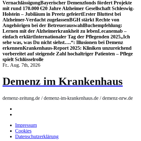
Vernachlässigung
Bayerischer Demenzfonds fördert Projekte
mit rund 170.000 €
20 Jahre Alzheimer Gesellschaft Schleswig-
Holstein – Jubiläum in Preetz gefeiert
Erster Bluttest bei
Alzheimer-Verdacht zugelassen
BGH stärkt Rechte von
Angehörigen bei der Betreuerauswahl
Buchempfehlung:
Lernen mit der Alzheimerkrankheit zu leben
Lecanemab –
einfach erklärt
Internationaler Tag der Pflegenden 2025
„Ich
sehe was, was Du nicht siehst….“: Illusionen bei Demenz
erkennen
Krankenhaus-Report 2025: Kliniken unzureichend
vorbereitet auf steigende Zahl hochaltriger Patienten – Pflege
spielt Schlüsselrolle
Fr.. Aug. 7th, 2026
Demenz im Krankenhaus
demenz-zeitung.de / demenz-im-krankenhaus.de / demenz-nrw.de
Impressum
Cookies
Datenschutzerklärung