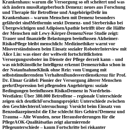
Krankenhaus: warum die Versorgung so oft scheitert und was
sich ändern muss
Ratgeberbuch Demenz: neues aus Forschung
und Therapie für Betroffene und Angehörige
Delir im
Krankenhaus – warum Menschen mit Demenz besonders
gefährdet sind
Metformin senkt Demenz- und Sterberisiko bei
Übergewichtigen und Adipösen
Apathie betrifft über die Hälfte
der Menschen mit Lewy-Körper-Demenz
Neue Studie zeigt:
Trauer und finanzielle Belastungen beeinflussen Alzheimer-
Risiko
Pflege bleibt menschlich: Medizinethiker warnt vor
Missverständnissen beim Einsatz sozialer Roboter
Interview mit
Alice Lin: was einer der weltweit fortschrittlichsten
Versorgungsroboter im Dienste der Pflege derzeit kann – und
was nicht
Künstliche Intelligenz erkennt Demenzrisiko schon in
der Notaufnahme
Klinik ohne Reiz: vom Umgang mit
selbststimulierendem Verhalten
Bundesverdienstkreuz für Prof.
Dr. Elmar Gräßel: Pionier der Versorgung älterer Menschen
geehrt
Depression bei pflegenden Angehörigen: soziale
Bedingungen beeinflussen Risiko
Demenz in Nordrhein-
Westfalen: Über 380.000 Betroffene – regionale Unterschiede
zeigen sich deutlich
Forschungsprojekt: Unterschiede zwischen
den Geschlechtern
Untersuchung: Vorsicht beim Einsatz von
Benzodiazepinen
Ist die Ehe schlecht fürs Gehirn?
Demenz und
Trauma – Alte Wunden, neue Herausforderungen für die
Pflege
AOK-Qualitätsatlas zeigt alarmierende
Pflegeunterschiede – kaum Fortschritte bei riskanter