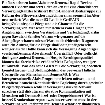
Einfluss nehmen kann
Alzheimer-Demenz: Rapid Review
bündelt Evidenz und setzt Leitplanken für eine einheitlichere
Versorgung
Kanzler kritisiert Bund-Länder-Arbeitsgruppe zur
Reform der Pflegeversicherung
Schmerzmanagement im Alter
neu sortiert: Was die neue S3-Leitlinie GeriPAIN
bringt
Zukunftspakt Pflege und die Chancen für die
Versorgung von Menschen mit Demenz
Vom Umgang mit
Angehörigen: zwischen Verständnis und Verteidigung
Caritas
gegen Sawatzki-Schelte: Warum wir genauer auf die
Altenpflege schauen müssen
Warum die fehlenden Diagnosen
auch ein Auftrag für die Pflege sind
Bedingt pflegebereit:
weniger als die Hälfte kann sich die Versorgung Angehöriger
vorstellen
Demenz: Abwehrend? Übergriffig? Oder vielleicht
doch ganz anders?
Demenz im Hospiz: Beruhigungsmittel
können das Sterberisiko erhöhen
Mehr Befugnisse, weniger
Bürokratie: Was das neue Gesetz für die Versorgung bedeuten
könnte
Hürden- und Stellungsfehler: das provoziert tätliche
Übergriffe von Menschen mit Demenz
MCI: Was
intergenerationelle Aktiv-Programme leisten müssen – und
Betroffene brauchen
Kontinuierliche Begleitung durch geschulte
Pflegefachpersonen schließt Versorgungslücken
Relevant
sprechen statt diskutieren: situative Kommunikation mit
Menschen mit Demenz
Einzel- oder Doppelzimmer? Was ist
besser?
Krankenhausreport: was besser werden muss in der
Versorgung von Patienten mit Demenz
Gefahr der finanziellen