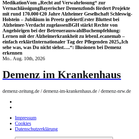
Medikation
Vom „Recht auf Verwahrlosung“ zur
Vernachlässigung
Bayerischer Demenzfonds fördert Projekte
mit rund 170.000 €
20 Jahre Alzheimer Gesellschaft Schleswig-
Holstein – Jubiläum in Preetz gefeiert
Erster Bluttest bei
Alzheimer-Verdacht zugelassen
BGH stärkt Rechte von
Angehörigen bei der Betreuerauswahl
Buchempfehlung:
Lernen mit der Alzheimerkrankheit zu leben
Lecanemab –
einfach erklärt
Internationaler Tag der Pflegenden 2025
„Ich
sehe was, was Du nicht siehst….“: Illusionen bei Demenz
erkennen
Mo.. Aug. 10th, 2026
Demenz im Krankenhaus
demenz-zeitung.de / demenz-im-krankenhaus.de / demenz-nrw.de
Impressum
Cookies
Datenschutzerklärung