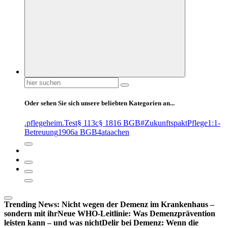
Suchen
nach:
Oder sehen Sie sich unsere beliebten Kategorien an...
.pflegeheim
.Test
§ 113c
§ 1816 BGB
#ZukunftspaktPflege
1:1-
Betreuung
1906a BGB
4at
aachen
Trending News:
Nicht wegen der Demenz im Krankenhaus –
sondern mit ihr
Neue WHO-Leitlinie: Was Demenzprävention
leisten kann – und was nicht
Delir bei Demenz: Wenn die