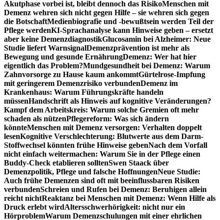
Akutphase vorbei ist, bleibt dennoch das Risiko
Menschen mit
Demenz wehren sich nicht gegen Hilfe – sie wehren sich gegen
die Botschaft
Medienbiografie und -bewußtsein werden Teil der
Pflege werden
KI-Sprachanalyse kann Hinweise geben – ersetzt
aber keine Demenzdiagnostik
Glucosamin bei Alzheimer: Neue
Studie liefert Warnsignal
Demenzprävention ist mehr als
Bewegung und gesunde Ernährung
Demenz: Wer hat hier
eigentlich das Problem?
Mundgesundheit bei Demenz: Warum
Zahnvorsorge zu Hause kaum ankommt
Gürtelrose-Impfung
mit geringerem Demenzrisiko verbunden
Demenz im
Krankenhaus: Warum Führungskräfte handeln
müssen
Handschrift als Hinweis auf kognitive Veränderungen?
Kampf dem Arbeitskreis: Warum solche Gremien oft mehr
schaden als nützen
Pflegereform: Was sich ändern
könnte
Menschen mit Demenz versorgen: Verhalten doppelt
lesen
Kognitive Verschlechterung: Blutwerte aus dem Darm-
Stoffwechsel könnten frühe Hinweise geben
Nach dem Vorfall
nicht einfach weitermachen: Warum Sie in der Pflege einen
Buddy-Check etablieren sollten
Swen Staack über
Demenzpolitik, Pflege und falsche Hoffnungen
Neue Studie:
Auch frühe Demenzen sind oft mit beeinflussbaren Risiken
verbunden
Schreien und Rufen bei Demenz: Beruhigen allein
reicht nicht
Reaktanz bei Menschen mit Demenz: Wenn Hilfe als
Druck erlebt wird
Altersschwerhörigkeit: nicht nur ein
Hörproblem
Warum Demenzschulungen mit einer ehrlichen