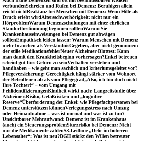
Auch frühe Demenzen sind oft mit beeinflussbaren Risiken
verbunden
Schreien und Rufen bei Demenz: Beruhigen allein
reicht nicht
Reaktanz bei Menschen mit Demenz: Wenn Hilfe als
Druck erlebt wird
Altersschwerhörigkeit: nicht nur ein
Hörproblem
Warum Demenzschulungen mit einer ehrlichen
Standortbestimmung beginnen sollten
Warum Sie
Krankenhauseinweisungen bei Demenz gut abwägen
sollten
Empathisch leiden lassen: Warum Menschen mit Demenz
mehr brauchen als Verständnis
Gegeben, aber nicht genommen:
der stille Medikationsfehler
Neuer Alzheimer-Bluttest: Kann
man damit den Krankheitsbeginn vorhersagen?
Enkel betreuen
scheint gut fürs Gehirn zu sein
Verhalten verstehen und
handhaben – wie geht man sachlich und kriteriumsgeleitet vor?
Pflegeversicherung: Gerechtigkeit hängt stärker vom Wohnort
der Betroffenen ab als vom Pflegegrad
„Also, ich bin doch nicht
Ihre Tochter!“ – vom Umgang mit
Fehlidentifizierungen
Kindheit wirkt nach: Langzeitstudie über
Alzheimer-Risiko, Gefäßrisiken und „kognitive
Reserve“
Überforderung der Enkel: wie Pflegefachpersonen bei
Demenz unterstützen können
Verlegungsstress nach Umzug
oder Heimaufnahme – was ist normal und was ist zu tun?
Unsichtbarer Mehraufwand: Demenz ist im Krankenhaus
(auch) ein Steuerungsproblem
Sturzrisiko bei Demenz: Nicht
nur die Medikamente zählen
S3-Leitlinie „Delir im höheren
Lebensalter“: Was ist neu?
BGH stärkt den Willen betreuter