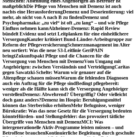
Menschen: Ablehnung eines Angehörigen als Betreuer ist
maßgeblich
Die Pflege von Menschen mit Demenz ist auch
nachts eine Herausforderung
Demenz und Desorientierung: viel
mehr, als nicht von A nach B zu finden
Demenz und
Psychopharmaka: „zu viel“ ist oft „zu lang“ – und wie Pflege
Einfluss nehmen kann
Alzheimer-Demenz: Rapid Review
bündelt Evidenz und setzt Leitplanken für eine einheitlichere
Versorgung
Kanzler kritisiert Bund-Länder-Arbeitsgruppe zur
Reform der Pflegeversicherung
Schmerzmanagement im Alter
neu sortiert: Was die neue S3-Leitlinie GeriPAIN
bringt
Zukunftspakt Pflege und die Chancen für die
Versorgung von Menschen mit Demenz
Vom Umgang mit
Angehörigen: zwischen Verständnis und Verteidigung
Caritas
gegen Sawatzki-Schelte: Warum wir genauer auf die
Altenpflege schauen müssen
Warum die fehlenden Diagnosen
auch ein Auftrag für die Pflege sind
Bedingt pflegebereit:
weniger als die Hälfte kann sich die Versorgung Angehöriger
vorstellen
Demenz: Abwehrend? Übergriffig? Oder vielleicht
doch ganz anders?
Demenz im Hospiz: Beruhigungsmittel
können das Sterberisiko erhöhen
Mehr Befugnisse, weniger
Bürokratie: Was das neue Gesetz für die Versorgung bedeuten
könnte
Hürden- und Stellungsfehler: das provoziert tätliche
Übergriffe von Menschen mit Demenz
MCI: Was
intergenerationelle Aktiv-Programme leisten müssen – und
Betroffene brauchen
Kontinuierliche Begleitung durch geschulte