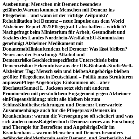
Ausbeutung: Menschen mit Demenz besonders
gefährdet
Warum kommen Menschen mit Demenz ins
Pflegeheim – und wann ist der richtige Zeitpunkt?
Rehabilitation bei Demenz – neue Impulse aus dem World
Alzheimer Report 2025
Pflegegrad 1 abschaffen – wirklich?
Nachgefragt beim Ministerium für Arbeit, Gesundheit und
Soziales des Landes Nordrhein-Westfalen
EU-Kommission
genehmigt Alzheimer-Medikament mit
Donanemab
Hinlauftendenz bei Demenz: Was lässt bleiben?
Neues aus der Forschung: Alkohol und
Demenzrisiko
Geschlechtsspezifische Unterschiede beim
Demenzrisiko: Erkenntnisse aus der UK-Biobank-Studie
Welt-
Alzheimer-Tag: Mensch sein und bleiben
Angehörige bleiben
größter Pflegedienst in Deutschland – Politik muss Strukturen
anpassen
Pflege Angehörige: Einkommen ok – aber
überlastet
Samuel L. Jackson setzt sich mit anderen
Prominenten mit persönlichem Engagement gegen Alzheimer
ein
Pflegeausbildung: nicht alle bleiben bis zum
Schluss
Kindheitserfahrungen und Demenz: Unerwartete
Zusammenhänge auch für die Pflegepraxis
Demenz im
Krankenhaus: warum die Versorgung so oft scheitert und was
sich ändern muss
Ratgeberbuch Demenz: neues aus Forschung
und Therapie für Betroffene und Angehörige
Delir im
Krankenhaus – warum Menschen mit Demenz besonders
gefährdet sind
Metformin senkt Demenz- und Sterberisiko bei