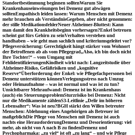
Standortbestimmung beginnen sollten
Warum Sie
Krankenhauseinweisungen bei Demenz gut abwägen
sollten
Empathisch leiden lassen: Warum Menschen mit Demenz
mehr brauchen als Verständnis
Gegeben, aber nicht genommen:
der stille Medikationsfehler
Neuer Alzheimer-Bluttest: Kann
man damit den Krankheitsbeginn vorhersagen?
Enkel betreuen
scheint gut fürs Gehirn zu sein
Verhalten verstehen und
handhaben – wie geht man sachlich und kriteriumsgeleitet vor?
Pflegeversicherung: Gerechtigkeit hängt stärker vom Wohnort
der Betroffenen ab als vom Pflegegrad
„Also, ich bin doch nicht
Ihre Tochter!“ – vom Umgang mit
Fehlidentifizierungen
Kindheit wirkt nach: Langzeitstudie über
Alzheimer-Risiko, Gefäßrisiken und „kognitive
Reserve“
Überforderung der Enkel: wie Pflegefachpersonen bei
Demenz unterstützen können
Verlegungsstress nach Umzug
oder Heimaufnahme – was ist normal und was ist zu tun?
Unsichtbarer Mehraufwand: Demenz ist im Krankenhaus
(auch) ein Steuerungsproblem
Sturzrisiko bei Demenz: Nicht
nur die Medikamente zählen
S3-Leitlinie „Delir im höheren
Lebensalter“: Was ist neu?
BGH stärkt den Willen betreuter
Menschen: Ablehnung eines Angehörigen als Betreuer ist
maßgeblich
Die Pflege von Menschen mit Demenz ist auch
nachts eine Herausforderung
Demenz und Desorientierung: viel
mehr, als nicht von A nach B zu finden
Demenz und
Psychopharmaka: „zu viel“ ist oft „zu lang“ – und wie Pflege