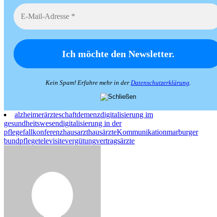
Kein Spam! Erfahre mehr in der
Datenschutzerklärung
.
alzheimer
ärzteschaft
demenz
digitalisierung im
gesundheitswesen
digitalisierung in der
pflege
fallkonferenz
hausarzt
hausärzte
Kommunikation
marburger
bund
pflege
televisite
vergütung
vertragsärzte