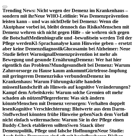
Zum
Inhalt
Trending News:
Nicht wegen der Demenz im Krankenhaus –
springen
sondern mit ihr
Neue WHO-Leitlinie: Was Demenzprävention
leisten kann – und was nicht
Delir bei Demenz: Wenn die
Akutphase vorbei ist, bleibt dennoch das Risiko
Menschen mit
Demenz wehren sich nicht gegen Hilfe – sie wehren sich gegen
die Botschaft
Medienbiografie und -bewußtsein werden Teil der
Pflege werden
KI-Sprachanalyse kann Hinweise geben – ersetzt
aber keine Demenzdiagnostik
Glucosamin bei Alzheimer: Neue
Studie liefert Warnsignal
Demenzprävention ist mehr als
Bewegung und gesunde Ernährung
Demenz: Wer hat hier
eigentlich das Problem?
Mundgesundheit bei Demenz: Warum
Zahnvorsorge zu Hause kaum ankommt
Gürtelrose-Impfung
mit geringerem Demenzrisiko verbunden
Demenz im
Krankenhaus: Warum Führungskräfte handeln
müssen
Handschrift als Hinweis auf kognitive Veränderungen?
Kampf dem Arbeitskreis: Warum solche Gremien oft mehr
schaden als nützen
Pflegereform: Was sich ändern
könnte
Menschen mit Demenz versorgen: Verhalten doppelt
lesen
Kognitive Verschlechterung: Blutwerte aus dem Darm-
Stoffwechsel könnten frühe Hinweise geben
Nach dem Vorfall
nicht einfach weitermachen: Warum Sie in der Pflege einen
Buddy-Check etablieren sollten
Swen Staack über
Demenzpolitik, Pflege und falsche Hoffnungen
Neue Studie: