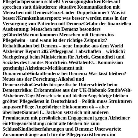
Pflegefachpersonen schließt Versorgungslücken
Relevant
sprechen statt diskutieren: situative Kommunikation mit
Menschen mit Demenz
Einzel- oder Doppelzimmer? Was ist
besser?
Krankenhausreport: was besser werden muss in der
Versorgung von Patienten mit Demenz
Gefahr der finanziellen
Ausbeutung: Menschen mit Demenz besonders
gefährdet
Warum kommen Menschen mit Demenz ins
Pflegeheim – und wann ist der richtige Zeitpunkt?
Rehabilitation bei Demenz – neue Impulse aus dem World
Alzheimer Report 2025
Pflegegrad 1 abschaffen – wirklich?
Nachgefragt beim Ministerium für Arbeit, Gesundheit und
Soziales des Landes Nordrhein-Westfalen
EU-Kommission
genehmigt Alzheimer-Medikament mit
Donanemab
Hinlauftendenz bei Demenz: Was lässt bleiben?
Neues aus der Forschung: Alkohol und
Demenzrisiko
Geschlechtsspezifische Unterschiede beim
Demenzrisiko: Erkenntnisse aus der UK-Biobank-Studie
Welt-
Alzheimer-Tag: Mensch sein und bleiben
Angehörige bleiben
größter Pflegedienst in Deutschland – Politik muss Strukturen
anpassen
Pflege Angehörige: Einkommen ok – aber
überlastet
Samuel L. Jackson setzt sich mit anderen
Prominenten mit persönlichem Engagement gegen Alzheimer
ein
Pflegeausbildung: nicht alle bleiben bis zum
Schluss
Kindheitserfahrungen und Demenz: Unerwartete
Zusammenhänge auch für die Pflegepraxis
Demenz im