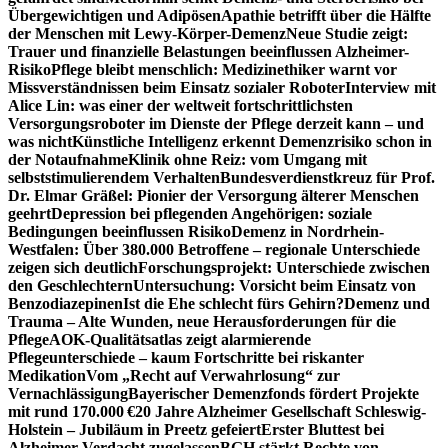
Übergewichtigen und Adipösen
Apathie betrifft über die Hälfte
der Menschen mit Lewy-Körper-Demenz
Neue Studie zeigt:
Trauer und finanzielle Belastungen beeinflussen Alzheimer-
Risiko
Pflege bleibt menschlich: Medizinethiker warnt vor
Missverständnissen beim Einsatz sozialer Roboter
Interview mit
Alice Lin: was einer der weltweit fortschrittlichsten
Versorgungsroboter im Dienste der Pflege derzeit kann – und
was nicht
Künstliche Intelligenz erkennt Demenzrisiko schon in
der Notaufnahme
Klinik ohne Reiz: vom Umgang mit
selbststimulierendem Verhalten
Bundesverdienstkreuz für Prof.
Dr. Elmar Gräßel: Pionier der Versorgung älterer Menschen
geehrt
Depression bei pflegenden Angehörigen: soziale
Bedingungen beeinflussen Risiko
Demenz in Nordrhein-
Westfalen: Über 380.000 Betroffene – regionale Unterschiede
zeigen sich deutlich
Forschungsprojekt: Unterschiede zwischen
den Geschlechtern
Untersuchung: Vorsicht beim Einsatz von
Benzodiazepinen
Ist die Ehe schlecht fürs Gehirn?
Demenz und
Trauma – Alte Wunden, neue Herausforderungen für die
Pflege
AOK-Qualitätsatlas zeigt alarmierende
Pflegeunterschiede – kaum Fortschritte bei riskanter
Medikation
Vom „Recht auf Verwahrlosung“ zur
Vernachlässigung
Bayerischer Demenzfonds fördert Projekte
mit rund 170.000 €
20 Jahre Alzheimer Gesellschaft Schleswig-
Holstein – Jubiläum in Preetz gefeiert
Erster Bluttest bei
Alzheimer-Verdacht zugelassen
BGH stärkt Rechte von