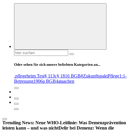
Suchen
nach:
Oder sehen Sie sich unsere beliebten Kategorien an...
.pflegeheim
.Test
§ 113c
§ 1816 BGB
#ZukunftspaktPflege
1:1-
Betreuung
1906a BGB
4at
aachen
Trending News:
Neue WHO-Leitlinie: Was Demenzprävention
leisten kann – und was nicht
Delir bei Demenz: Wenn die