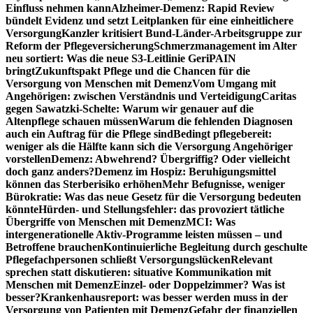
Einfluss nehmen kann
Alzheimer-Demenz: Rapid Review
bündelt Evidenz und setzt Leitplanken für eine einheitlichere
Versorgung
Kanzler kritisiert Bund-Länder-Arbeitsgruppe zur
Reform der Pflegeversicherung
Schmerzmanagement im Alter
neu sortiert: Was die neue S3-Leitlinie GeriPAIN
bringt
Zukunftspakt Pflege und die Chancen für die
Versorgung von Menschen mit Demenz
Vom Umgang mit
Angehörigen: zwischen Verständnis und Verteidigung
Caritas
gegen Sawatzki-Schelte: Warum wir genauer auf die
Altenpflege schauen müssen
Warum die fehlenden Diagnosen
auch ein Auftrag für die Pflege sind
Bedingt pflegebereit:
weniger als die Hälfte kann sich die Versorgung Angehöriger
vorstellen
Demenz: Abwehrend? Übergriffig? Oder vielleicht
doch ganz anders?
Demenz im Hospiz: Beruhigungsmittel
können das Sterberisiko erhöhen
Mehr Befugnisse, weniger
Bürokratie: Was das neue Gesetz für die Versorgung bedeuten
könnte
Hürden- und Stellungsfehler: das provoziert tätliche
Übergriffe von Menschen mit Demenz
MCI: Was
intergenerationelle Aktiv-Programme leisten müssen – und
Betroffene brauchen
Kontinuierliche Begleitung durch geschulte
Pflegefachpersonen schließt Versorgungslücken
Relevant
sprechen statt diskutieren: situative Kommunikation mit
Menschen mit Demenz
Einzel- oder Doppelzimmer? Was ist
besser?
Krankenhausreport: was besser werden muss in der
Versorgung von Patienten mit Demenz
Gefahr der finanziellen