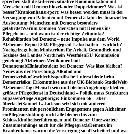
sprechen statt diskutieren: situative Kommunikation mit
Menschen mit Demenz
Einzel- oder Doppelzimmer? Was ist
besser?
Krankenhausreport: was besser werden muss in der
Versorgung von Patienten mit Demenz
Gefahr der finanziellen
Ausbeutung: Menschen mit Demenz besonders
gefährdet
Warum kommen Menschen mit Demenz ins
Pflegeheim – und wann ist der richtige Zeitpunkt?
Rehabilitation bei Demenz – neue Impulse aus dem World
Alzheimer Report 2025
Pflegegrad 1 abschaffen – wirklich?
Nachgefragt beim Ministerium für Arbeit, Gesundheit und
Soziales des Landes Nordrhein-Westfalen
EU-Kommission
genehmigt Alzheimer-Medikament mit
Donanemab
Hinlauftendenz bei Demenz: Was lässt bleiben?
Neues aus der Forschung: Alkohol und
Demenzrisiko
Geschlechtsspezifische Unterschiede beim
Demenzrisiko: Erkenntnisse aus der UK-Biobank-Studie
Welt-
Alzheimer-Tag: Mensch sein und bleiben
Angehörige bleiben
größter Pflegedienst in Deutschland – Politik muss Strukturen
anpassen
Pflege Angehörige: Einkommen ok – aber
überlastet
Samuel L. Jackson setzt sich mit anderen
Prominenten mit persönlichem Engagement gegen Alzheimer
ein
Pflegeausbildung: nicht alle bleiben bis zum
Schluss
Kindheitserfahrungen und Demenz: Unerwartete
Zusammenhänge auch für die Pflegepraxis
Demenz im
Krankenhaus: warum die Versorgung so oft scheitert und was