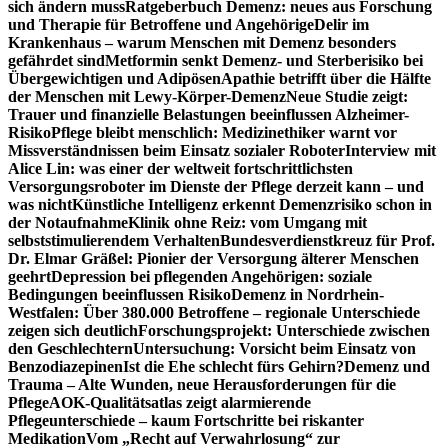
sich ändern muss
Ratgeberbuch Demenz: neues aus Forschung
und Therapie für Betroffene und Angehörige
Delir im
Krankenhaus – warum Menschen mit Demenz besonders
gefährdet sind
Metformin senkt Demenz- und Sterberisiko bei
Übergewichtigen und Adipösen
Apathie betrifft über die Hälfte
der Menschen mit Lewy-Körper-Demenz
Neue Studie zeigt:
Trauer und finanzielle Belastungen beeinflussen Alzheimer-
Risiko
Pflege bleibt menschlich: Medizinethiker warnt vor
Missverständnissen beim Einsatz sozialer Roboter
Interview mit
Alice Lin: was einer der weltweit fortschrittlichsten
Versorgungsroboter im Dienste der Pflege derzeit kann – und
was nicht
Künstliche Intelligenz erkennt Demenzrisiko schon in
der Notaufnahme
Klinik ohne Reiz: vom Umgang mit
selbststimulierendem Verhalten
Bundesverdienstkreuz für Prof.
Dr. Elmar Gräßel: Pionier der Versorgung älterer Menschen
geehrt
Depression bei pflegenden Angehörigen: soziale
Bedingungen beeinflussen Risiko
Demenz in Nordrhein-
Westfalen: Über 380.000 Betroffene – regionale Unterschiede
zeigen sich deutlich
Forschungsprojekt: Unterschiede zwischen
den Geschlechtern
Untersuchung: Vorsicht beim Einsatz von
Benzodiazepinen
Ist die Ehe schlecht fürs Gehirn?
Demenz und
Trauma – Alte Wunden, neue Herausforderungen für die
Pflege
AOK-Qualitätsatlas zeigt alarmierende
Pflegeunterschiede – kaum Fortschritte bei riskanter
Medikation
Vom „Recht auf Verwahrlosung“ zur