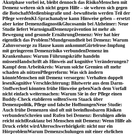
Akutphase vorbei ist, bleibt dennoch das Risiko
Menschen mit
Demenz wehren sich nicht gegen Hilfe – sie wehren sich gegen
die Botschaft
Medienbiografie und -bewußtsein werden Teil der
Pflege werden
KI-Sprachanalyse kann Hinweise geben – ersetzt
aber keine Demenzdiagnostik
Glucosamin bei Alzheimer: Neue
Studie liefert Warnsignal
Demenzprävention ist mehr als
Bewegung und gesunde Ernährung
Demenz: Wer hat hier
eigentlich das Problem?
Mundgesundheit bei Demenz: Warum
Zahnvorsorge zu Hause kaum ankommt
Gürtelrose-Impfung
mit geringerem Demenzrisiko verbunden
Demenz im
Krankenhaus: Warum Führungskräfte handeln
müssen
Handschrift als Hinweis auf kognitive Veränderungen?
Kampf dem Arbeitskreis: Warum solche Gremien oft mehr
schaden als nützen
Pflegereform: Was sich ändern
könnte
Menschen mit Demenz versorgen: Verhalten doppelt
lesen
Kognitive Verschlechterung: Blutwerte aus dem Darm-
Stoffwechsel könnten frühe Hinweise geben
Nach dem Vorfall
nicht einfach weitermachen: Warum Sie in der Pflege einen
Buddy-Check etablieren sollten
Swen Staack über
Demenzpolitik, Pflege und falsche Hoffnungen
Neue Studie:
Auch frühe Demenzen sind oft mit beeinflussbaren Risiken
verbunden
Schreien und Rufen bei Demenz: Beruhigen allein
reicht nicht
Reaktanz bei Menschen mit Demenz: Wenn Hilfe als
Druck erlebt wird
Altersschwerhörigkeit: nicht nur ein
Hörproblem
Warum Demenzschulungen mit einer ehrlichen