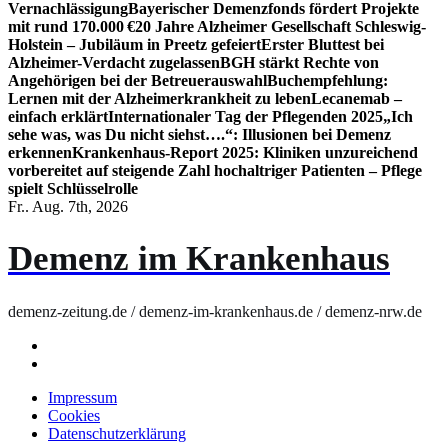
Vernachlässigung
Bayerischer Demenzfonds fördert Projekte
mit rund 170.000 €
20 Jahre Alzheimer Gesellschaft Schleswig-
Holstein – Jubiläum in Preetz gefeiert
Erster Bluttest bei
Alzheimer-Verdacht zugelassen
BGH stärkt Rechte von
Angehörigen bei der Betreuerauswahl
Buchempfehlung:
Lernen mit der Alzheimerkrankheit zu leben
Lecanemab –
einfach erklärt
Internationaler Tag der Pflegenden 2025
„Ich
sehe was, was Du nicht siehst….“: Illusionen bei Demenz
erkennen
Krankenhaus-Report 2025: Kliniken unzureichend
vorbereitet auf steigende Zahl hochaltriger Patienten – Pflege
spielt Schlüsselrolle
Fr.. Aug. 7th, 2026
Demenz im Krankenhaus
demenz-zeitung.de / demenz-im-krankenhaus.de / demenz-nrw.de
Impressum
Cookies
Datenschutzerklärung