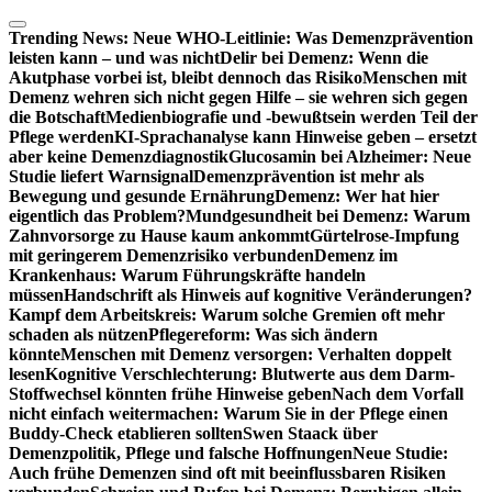
Zum
Inhalt
Trending News:
Neue WHO-Leitlinie: Was Demenzprävention
springen
leisten kann – und was nicht
Delir bei Demenz: Wenn die
Akutphase vorbei ist, bleibt dennoch das Risiko
Menschen mit
Demenz wehren sich nicht gegen Hilfe – sie wehren sich gegen
die Botschaft
Medienbiografie und -bewußtsein werden Teil der
Pflege werden
KI-Sprachanalyse kann Hinweise geben – ersetzt
aber keine Demenzdiagnostik
Glucosamin bei Alzheimer: Neue
Studie liefert Warnsignal
Demenzprävention ist mehr als
Bewegung und gesunde Ernährung
Demenz: Wer hat hier
eigentlich das Problem?
Mundgesundheit bei Demenz: Warum
Zahnvorsorge zu Hause kaum ankommt
Gürtelrose-Impfung
mit geringerem Demenzrisiko verbunden
Demenz im
Krankenhaus: Warum Führungskräfte handeln
müssen
Handschrift als Hinweis auf kognitive Veränderungen?
Kampf dem Arbeitskreis: Warum solche Gremien oft mehr
schaden als nützen
Pflegereform: Was sich ändern
könnte
Menschen mit Demenz versorgen: Verhalten doppelt
lesen
Kognitive Verschlechterung: Blutwerte aus dem Darm-
Stoffwechsel könnten frühe Hinweise geben
Nach dem Vorfall
nicht einfach weitermachen: Warum Sie in der Pflege einen
Buddy-Check etablieren sollten
Swen Staack über
Demenzpolitik, Pflege und falsche Hoffnungen
Neue Studie:
Auch frühe Demenzen sind oft mit beeinflussbaren Risiken