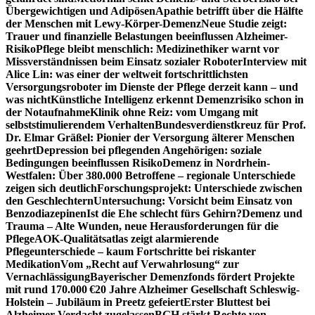
Übergewichtigen und Adipösen
Apathie betrifft über die Hälfte
der Menschen mit Lewy-Körper-Demenz
Neue Studie zeigt:
Trauer und finanzielle Belastungen beeinflussen Alzheimer-
Risiko
Pflege bleibt menschlich: Medizinethiker warnt vor
Missverständnissen beim Einsatz sozialer Roboter
Interview mit
Alice Lin: was einer der weltweit fortschrittlichsten
Versorgungsroboter im Dienste der Pflege derzeit kann – und
was nicht
Künstliche Intelligenz erkennt Demenzrisiko schon in
der Notaufnahme
Klinik ohne Reiz: vom Umgang mit
selbststimulierendem Verhalten
Bundesverdienstkreuz für Prof.
Dr. Elmar Gräßel: Pionier der Versorgung älterer Menschen
geehrt
Depression bei pflegenden Angehörigen: soziale
Bedingungen beeinflussen Risiko
Demenz in Nordrhein-
Westfalen: Über 380.000 Betroffene – regionale Unterschiede
zeigen sich deutlich
Forschungsprojekt: Unterschiede zwischen
den Geschlechtern
Untersuchung: Vorsicht beim Einsatz von
Benzodiazepinen
Ist die Ehe schlecht fürs Gehirn?
Demenz und
Trauma – Alte Wunden, neue Herausforderungen für die
Pflege
AOK-Qualitätsatlas zeigt alarmierende
Pflegeunterschiede – kaum Fortschritte bei riskanter
Medikation
Vom „Recht auf Verwahrlosung“ zur
Vernachlässigung
Bayerischer Demenzfonds fördert Projekte
mit rund 170.000 €
20 Jahre Alzheimer Gesellschaft Schleswig-
Holstein – Jubiläum in Preetz gefeiert
Erster Bluttest bei
Alzheimer-Verdacht zugelassen
BGH stärkt Rechte von