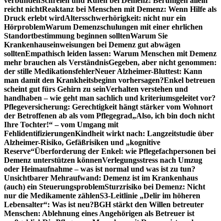
verbunden
Schreien und Rufen bei Demenz: Beruhigen allein
reicht nicht
Reaktanz bei Menschen mit Demenz: Wenn Hilfe als
Druck erlebt wird
Altersschwerhörigkeit: nicht nur ein
Hörproblem
Warum Demenzschulungen mit einer ehrlichen
Standortbestimmung beginnen sollten
Warum Sie
Krankenhauseinweisungen bei Demenz gut abwägen
sollten
Empathisch leiden lassen: Warum Menschen mit Demenz
mehr brauchen als Verständnis
Gegeben, aber nicht genommen:
der stille Medikationsfehler
Neuer Alzheimer-Bluttest: Kann
man damit den Krankheitsbeginn vorhersagen?
Enkel betreuen
scheint gut fürs Gehirn zu sein
Verhalten verstehen und
handhaben – wie geht man sachlich und kriteriumsgeleitet vor?
Pflegeversicherung: Gerechtigkeit hängt stärker vom Wohnort
der Betroffenen ab als vom Pflegegrad
„Also, ich bin doch nicht
Ihre Tochter!“ – vom Umgang mit
Fehlidentifizierungen
Kindheit wirkt nach: Langzeitstudie über
Alzheimer-Risiko, Gefäßrisiken und „kognitive
Reserve“
Überforderung der Enkel: wie Pflegefachpersonen bei
Demenz unterstützen können
Verlegungsstress nach Umzug
oder Heimaufnahme – was ist normal und was ist zu tun?
Unsichtbarer Mehraufwand: Demenz ist im Krankenhaus
(auch) ein Steuerungsproblem
Sturzrisiko bei Demenz: Nicht
nur die Medikamente zählen
S3-Leitlinie „Delir im höheren
Lebensalter“: Was ist neu?
BGH stärkt den Willen betreuter
Menschen: Ablehnung eines Angehörigen als Betreuer ist