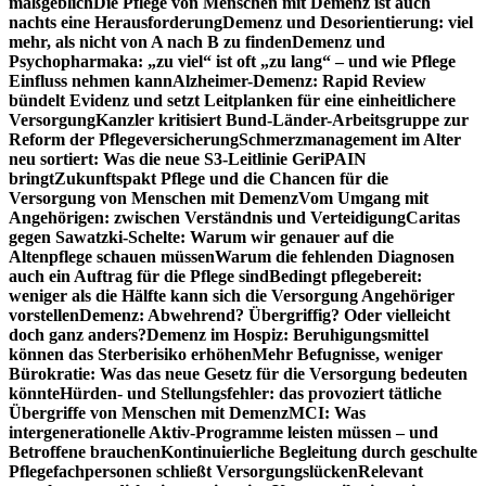
maßgeblich
Die Pflege von Menschen mit Demenz ist auch
nachts eine Herausforderung
Demenz und Desorientierung: viel
mehr, als nicht von A nach B zu finden
Demenz und
Psychopharmaka: „zu viel“ ist oft „zu lang“ – und wie Pflege
Einfluss nehmen kann
Alzheimer-Demenz: Rapid Review
bündelt Evidenz und setzt Leitplanken für eine einheitlichere
Versorgung
Kanzler kritisiert Bund-Länder-Arbeitsgruppe zur
Reform der Pflegeversicherung
Schmerzmanagement im Alter
neu sortiert: Was die neue S3-Leitlinie GeriPAIN
bringt
Zukunftspakt Pflege und die Chancen für die
Versorgung von Menschen mit Demenz
Vom Umgang mit
Angehörigen: zwischen Verständnis und Verteidigung
Caritas
gegen Sawatzki-Schelte: Warum wir genauer auf die
Altenpflege schauen müssen
Warum die fehlenden Diagnosen
auch ein Auftrag für die Pflege sind
Bedingt pflegebereit:
weniger als die Hälfte kann sich die Versorgung Angehöriger
vorstellen
Demenz: Abwehrend? Übergriffig? Oder vielleicht
doch ganz anders?
Demenz im Hospiz: Beruhigungsmittel
können das Sterberisiko erhöhen
Mehr Befugnisse, weniger
Bürokratie: Was das neue Gesetz für die Versorgung bedeuten
könnte
Hürden- und Stellungsfehler: das provoziert tätliche
Übergriffe von Menschen mit Demenz
MCI: Was
intergenerationelle Aktiv-Programme leisten müssen – und
Betroffene brauchen
Kontinuierliche Begleitung durch geschulte
Pflegefachpersonen schließt Versorgungslücken
Relevant