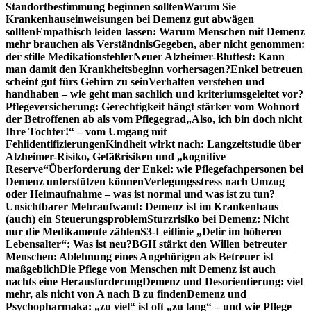
Standortbestimmung beginnen sollten
Warum Sie
Krankenhauseinweisungen bei Demenz gut abwägen
sollten
Empathisch leiden lassen: Warum Menschen mit Demenz
mehr brauchen als Verständnis
Gegeben, aber nicht genommen:
der stille Medikationsfehler
Neuer Alzheimer-Bluttest: Kann
man damit den Krankheitsbeginn vorhersagen?
Enkel betreuen
scheint gut fürs Gehirn zu sein
Verhalten verstehen und
handhaben – wie geht man sachlich und kriteriumsgeleitet vor?
Pflegeversicherung: Gerechtigkeit hängt stärker vom Wohnort
der Betroffenen ab als vom Pflegegrad
„Also, ich bin doch nicht
Ihre Tochter!“ – vom Umgang mit
Fehlidentifizierungen
Kindheit wirkt nach: Langzeitstudie über
Alzheimer-Risiko, Gefäßrisiken und „kognitive
Reserve“
Überforderung der Enkel: wie Pflegefachpersonen bei
Demenz unterstützen können
Verlegungsstress nach Umzug
oder Heimaufnahme – was ist normal und was ist zu tun?
Unsichtbarer Mehraufwand: Demenz ist im Krankenhaus
(auch) ein Steuerungsproblem
Sturzrisiko bei Demenz: Nicht
nur die Medikamente zählen
S3-Leitlinie „Delir im höheren
Lebensalter“: Was ist neu?
BGH stärkt den Willen betreuter
Menschen: Ablehnung eines Angehörigen als Betreuer ist
maßgeblich
Die Pflege von Menschen mit Demenz ist auch
nachts eine Herausforderung
Demenz und Desorientierung: viel
mehr, als nicht von A nach B zu finden
Demenz und
Psychopharmaka: „zu viel“ ist oft „zu lang“ – und wie Pflege