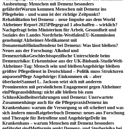
Ausbeutung: Menschen mit Demenz besonders
gefährdet
Warum kommen Menschen mit Demenz ins
Pflegeheim – und wann ist der richtige Zeitpunkt?
Rehabilitation bei Demenz – neue Impulse aus dem World
Alzheimer Report 2025
Pflegegrad 1 abschaffen – wirklich?
Nachgefragt beim Ministerium für Arbeit, Gesundheit und
Soziales des Landes Nordrhein-Westfalen
EU-Kommission
genehmigt Alzheimer-Medikament mit
Donanemab
Hinlauftendenz bei Demenz: Was lässt bleiben?
Neues aus der Forschung: Alkohol und
Demenzrisiko
Geschlechtsspezifische Unterschiede beim
Demenzrisiko: Erkenntnisse aus der UK-Biobank-Studie
Welt-
Alzheimer-Tag: Mensch sein und bleiben
Angehörige bleiben
größter Pflegedienst in Deutschland – Politik muss Strukturen
anpassen
Pflege Angehörige: Einkommen ok – aber
überlastet
Samuel L. Jackson setzt sich mit anderen
Prominenten mit persönlichem Engagement gegen Alzheimer
ein
Pflegeausbildung: nicht alle bleiben bis zum
Schluss
Kindheitserfahrungen und Demenz: Unerwartete
Zusammenhänge auch für die Pflegepraxis
Demenz im
Krankenhaus: warum die Versorgung so oft scheitert und was
sich ändern muss
Ratgeberbuch Demenz: neues aus Forschung
und Therapie für Betroffene und Angehörige
Delir im
Krankenhaus – warum Menschen mit Demenz besonders
gefährdet sind
Metformin senkt Demenz- und Sterberisiko bei