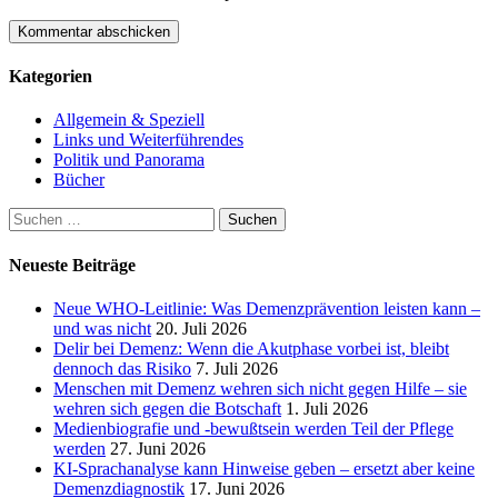
Kategorien
Allgemein & Speziell
Links und Weiterführendes
Politik und Panorama
Bücher
Suchen
nach:
Neueste Beiträge
Neue WHO-Leitlinie: Was Demenzprävention leisten kann –
und was nicht
20. Juli 2026
Delir bei Demenz: Wenn die Akutphase vorbei ist, bleibt
dennoch das Risiko
7. Juli 2026
Menschen mit Demenz wehren sich nicht gegen Hilfe – sie
wehren sich gegen die Botschaft
1. Juli 2026
Medienbiografie und -bewußtsein werden Teil der Pflege
werden
27. Juni 2026
KI-Sprachanalyse kann Hinweise geben – ersetzt aber keine
Demenzdiagnostik
17. Juni 2026