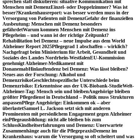
sprechen statt diskutieren: situative Kommunikation mit
Menschen mit Demenz
Einzel- oder Doppelzimmer? Was ist
besser?
Krankenhausreport: was besser werden muss in der
Versorgung von Patienten mit Demenz
Gefahr der finanziellen
Ausbeutung: Menschen mit Demenz besonders
gefährdet
Warum kommen Menschen mit Demenz ins
Pflegeheim – und wann ist der richtige Zeitpunkt?
Rehabilitation bei Demenz – neue Impulse aus dem World
Alzheimer Report 2025
Pflegegrad 1 abschaffen – wirklich?
Nachgefragt beim Ministerium für Arbeit, Gesundheit und
Soziales des Landes Nordrhein-Westfalen
EU-Kommission
genehmigt Alzheimer-Medikament mit
Donanemab
Hinlauftendenz bei Demenz: Was lässt bleiben?
Neues aus der Forschung: Alkohol und
Demenzrisiko
Geschlechtsspezifische Unterschiede beim
Demenzrisiko: Erkenntnisse aus der UK-Biobank-Studie
Welt-
Alzheimer-Tag: Mensch sein und bleiben
Angehörige bleiben
größter Pflegedienst in Deutschland – Politik muss Strukturen
anpassen
Pflege Angehörige: Einkommen ok – aber
überlastet
Samuel L. Jackson setzt sich mit anderen
Prominenten mit persönlichem Engagement gegen Alzheimer
ein
Pflegeausbildung: nicht alle bleiben bis zum
Schluss
Kindheitserfahrungen und Demenz: Unerwartete
Zusammenhänge auch für die Pflegepraxis
Demenz im
Krankenhaus: warum die Versorgung so oft scheitert und was