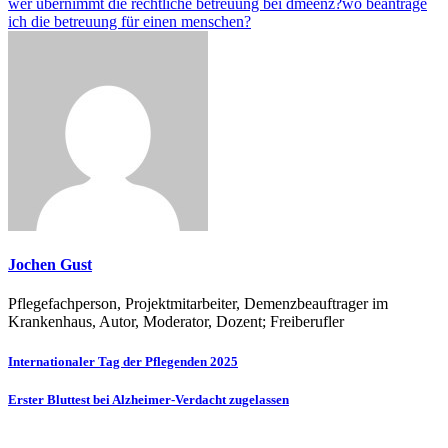
wer übernimmt die rechtliche betreuung bei dmeenz?
wo beantrage
ich die betreuung für einen menschen?
Jochen Gust
Pflegefachperson, Projektmitarbeiter, Demenzbeauftrager im
Krankenhaus, Autor, Moderator, Dozent; Freiberufler
Beitragsnavigation
Internationaler Tag der Pflegenden 2025
Erster Bluttest bei Alzheimer-Verdacht zugelassen