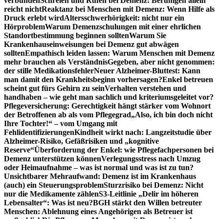
verbunden
Schreien und Rufen bei Demenz: Beruhigen allein
reicht nicht
Reaktanz bei Menschen mit Demenz: Wenn Hilfe als
Druck erlebt wird
Altersschwerhörigkeit: nicht nur ein
Hörproblem
Warum Demenzschulungen mit einer ehrlichen
Standortbestimmung beginnen sollten
Warum Sie
Krankenhauseinweisungen bei Demenz gut abwägen
sollten
Empathisch leiden lassen: Warum Menschen mit Demenz
mehr brauchen als Verständnis
Gegeben, aber nicht genommen:
der stille Medikationsfehler
Neuer Alzheimer-Bluttest: Kann
man damit den Krankheitsbeginn vorhersagen?
Enkel betreuen
scheint gut fürs Gehirn zu sein
Verhalten verstehen und
handhaben – wie geht man sachlich und kriteriumsgeleitet vor?
Pflegeversicherung: Gerechtigkeit hängt stärker vom Wohnort
der Betroffenen ab als vom Pflegegrad
„Also, ich bin doch nicht
Ihre Tochter!“ – vom Umgang mit
Fehlidentifizierungen
Kindheit wirkt nach: Langzeitstudie über
Alzheimer-Risiko, Gefäßrisiken und „kognitive
Reserve“
Überforderung der Enkel: wie Pflegefachpersonen bei
Demenz unterstützen können
Verlegungsstress nach Umzug
oder Heimaufnahme – was ist normal und was ist zu tun?
Unsichtbarer Mehraufwand: Demenz ist im Krankenhaus
(auch) ein Steuerungsproblem
Sturzrisiko bei Demenz: Nicht
nur die Medikamente zählen
S3-Leitlinie „Delir im höheren
Lebensalter“: Was ist neu?
BGH stärkt den Willen betreuter
Menschen: Ablehnung eines Angehörigen als Betreuer ist