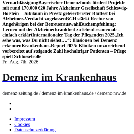
Vernachlässigung
Bayerischer Demenzfonds fördert Projekte
mit rund 170.000 €
20 Jahre Alzheimer Gesellschaft Schleswig-
Holstein – Jubiläum in Preetz gefeiert
Erster Bluttest bei
Alzheimer-Verdacht zugelassen
BGH stärkt Rechte von
Angehörigen bei der Betreuerauswahl
Buchempfehlung:
Lernen mit der Alzheimerkrankheit zu leben
Lecanemab –
einfach erklärt
Internationaler Tag der Pflegenden 2025
„Ich
sehe was, was Du nicht siehst….“: Illusionen bei Demenz
erkennen
Krankenhaus-Report 2025: Kliniken unzureichend
vorbereitet auf steigende Zahl hochaltriger Patienten – Pflege
spielt Schlüsselrolle
Fr.. Aug. 7th, 2026
Demenz im Krankenhaus
demenz-zeitung.de / demenz-im-krankenhaus.de / demenz-nrw.de
Impressum
Cookies
Datenschutzerklärung