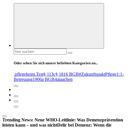
Suchen
nach:
Oder sehen Sie sich unsere beliebten Kategorien an...
.pflegeheim
.Test
§ 113c
§ 1816 BGB
#ZukunftspaktPflege
1:1-
Betreuung
1906a BGB
4at
aachen
Trending News:
Neue WHO-Leitlinie: Was Demenzprävention
leisten kann – und was nicht
Delir bei Demenz: Wenn die