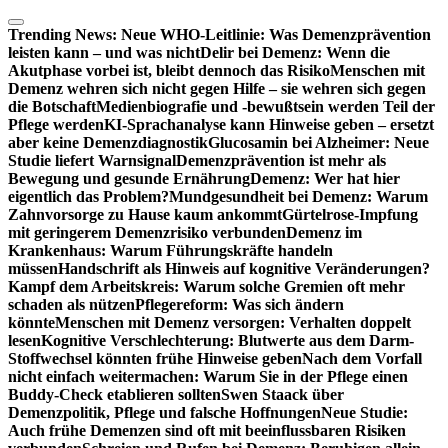
Zum
Inhalt
Trending News:
Neue WHO-Leitlinie: Was Demenzprävention
springen
leisten kann – und was nicht
Delir bei Demenz: Wenn die
Akutphase vorbei ist, bleibt dennoch das Risiko
Menschen mit
Demenz wehren sich nicht gegen Hilfe – sie wehren sich gegen
die Botschaft
Medienbiografie und -bewußtsein werden Teil der
Pflege werden
KI-Sprachanalyse kann Hinweise geben – ersetzt
aber keine Demenzdiagnostik
Glucosamin bei Alzheimer: Neue
Studie liefert Warnsignal
Demenzprävention ist mehr als
Bewegung und gesunde Ernährung
Demenz: Wer hat hier
eigentlich das Problem?
Mundgesundheit bei Demenz: Warum
Zahnvorsorge zu Hause kaum ankommt
Gürtelrose-Impfung
mit geringerem Demenzrisiko verbunden
Demenz im
Krankenhaus: Warum Führungskräfte handeln
müssen
Handschrift als Hinweis auf kognitive Veränderungen?
Kampf dem Arbeitskreis: Warum solche Gremien oft mehr
schaden als nützen
Pflegereform: Was sich ändern
könnte
Menschen mit Demenz versorgen: Verhalten doppelt
lesen
Kognitive Verschlechterung: Blutwerte aus dem Darm-
Stoffwechsel könnten frühe Hinweise geben
Nach dem Vorfall
nicht einfach weitermachen: Warum Sie in der Pflege einen
Buddy-Check etablieren sollten
Swen Staack über
Demenzpolitik, Pflege und falsche Hoffnungen
Neue Studie:
Auch frühe Demenzen sind oft mit beeinflussbaren Risiken