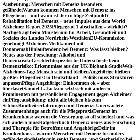
Ausbeutung: Menschen mit Demenz besonders
gefährdet
Warum kommen Menschen mit Demenz ins
Pflegeheim – und wann ist der richtige Zeitpunkt?
Rehabilitation bei Demenz – neue Impulse aus dem World
Alzheimer Report 2025
Pflegegrad 1 abschaffen – wirklich?
Nachgefragt beim Ministerium für Arbeit, Gesundheit und
Soziales des Landes Nordrhein-Westfalen
EU-Kommission
genehmigt Alzheimer-Medikament mit
Donanemab
Hinlauftendenz bei Demenz: Was lässt bleiben?
Neues aus der Forschung: Alkohol und
Demenzrisiko
Geschlechtsspezifische Unterschiede beim
Demenzrisiko: Erkenntnisse aus der UK-Biobank-Studie
Welt-
Alzheimer-Tag: Mensch sein und bleiben
Angehörige bleiben
größter Pflegedienst in Deutschland – Politik muss Strukturen
anpassen
Pflege Angehörige: Einkommen ok – aber
überlastet
Samuel L. Jackson setzt sich mit anderen
Prominenten mit persönlichem Engagement gegen Alzheimer
ein
Pflegeausbildung: nicht alle bleiben bis zum
Schluss
Kindheitserfahrungen und Demenz: Unerwartete
Zusammenhänge auch für die Pflegepraxis
Demenz im
Krankenhaus: warum die Versorgung so oft scheitert und was
sich ändern muss
Ratgeberbuch Demenz: neues aus Forschung
und Therapie für Betroffene und Angehörige
Delir im
Krankenhaus – warum Menschen mit Demenz besonders
gefährdet sind
Metformin senkt Demenz- und Sterberisiko bei