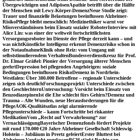
Übergewichtigen und Adipösen
Apathie betrifft über die Hälfte
der Menschen mit Lewy-Körper-Demenz
Neue Studie zeigt:
Trauer und finanzielle Belastungen beeinflussen Alzheimer-
Risiko
Pflege bleibt menschlich: Medizinethiker warnt vor
Missverständnissen beim Einsatz sozialer Roboter
Interview mit
Alice Lin: was einer der weltweit fortschrittlichsten
Versorgungsroboter im Dienste der Pflege derzeit kann – und
was nicht
Künstliche Intelligenz erkennt Demenzrisiko schon in
der Notaufnahme
Klinik ohne Reiz: vom Umgang mit
selbststimulierendem Verhalten
Bundesverdienstkreuz für Prof.
Dr. Elmar Gräßel: Pionier der Versorgung älterer Menschen
geehrt
Depression bei pflegenden Angehörigen: soziale
Bedingungen beeinflussen Risiko
Demenz in Nordrhein-
Westfalen: Über 380.000 Betroffene – regionale Unterschiede
zeigen sich deutlich
Forschungsprojekt: Unterschiede zwischen
den Geschlechtern
Untersuchung: Vorsicht beim Einsatz von
Benzodiazepinen
Ist die Ehe schlecht fürs Gehirn?
Demenz und
Trauma – Alte Wunden, neue Herausforderungen für die
Pflege
AOK-Qualitätsatlas zeigt alarmierende
Pflegeunterschiede – kaum Fortschritte bei riskanter
Medikation
Vom „Recht auf Verwahrlosung“ zur
Vernachlässigung
Bayerischer Demenzfonds fördert Projekte
mit rund 170.000 €
20 Jahre Alzheimer Gesellschaft Schleswig-
Holstein – Jubiläum in Preetz gefeiert
Erster Bluttest bei
Alzheimer-Verdacht zugelassen
BGH stärkt Rechte von