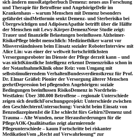
sich ändern muss
Ratgeberbuch Demenz: neues aus Forschung
und Therapie für Betroffene und Angehörige
Delir im
Krankenhaus – warum Menschen mit Demenz besonders
gefährdet sind
Metformin senkt Demenz- und Sterberisiko bei
Übergewichtigen und Adipösen
Apathie betrifft über die Hälfte
der Menschen mit Lewy-Körper-Demenz
Neue Studie zeigt:
Trauer und finanzielle Belastungen beeinflussen Alzheimer-
Risiko
Pflege bleibt menschlich: Medizinethiker warnt vor
Missverständnissen beim Einsatz sozialer Roboter
Interview mit
Alice Lin: was einer der weltweit fortschrittlichsten
Versorgungsroboter im Dienste der Pflege derzeit kann – und
was nicht
Künstliche Intelligenz erkennt Demenzrisiko schon in
der Notaufnahme
Klinik ohne Reiz: vom Umgang mit
selbststimulierendem Verhalten
Bundesverdienstkreuz für Prof.
Dr. Elmar Gräßel: Pionier der Versorgung älterer Menschen
geehrt
Depression bei pflegenden Angehörigen: soziale
Bedingungen beeinflussen Risiko
Demenz in Nordrhein-
Westfalen: Über 380.000 Betroffene – regionale Unterschiede
zeigen sich deutlich
Forschungsprojekt: Unterschiede zwischen
den Geschlechtern
Untersuchung: Vorsicht beim Einsatz von
Benzodiazepinen
Ist die Ehe schlecht fürs Gehirn?
Demenz und
Trauma – Alte Wunden, neue Herausforderungen für die
Pflege
AOK-Qualitätsatlas zeigt alarmierende
Pflegeunterschiede – kaum Fortschritte bei riskanter
Medikation
Vom „Recht auf Verwahrlosung“ zur