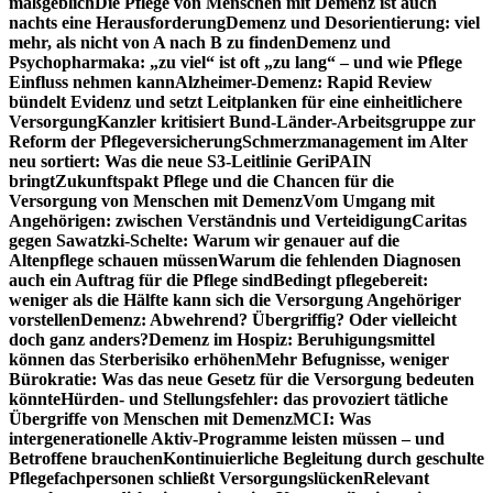
maßgeblich
Die Pflege von Menschen mit Demenz ist auch
nachts eine Herausforderung
Demenz und Desorientierung: viel
mehr, als nicht von A nach B zu finden
Demenz und
Psychopharmaka: „zu viel“ ist oft „zu lang“ – und wie Pflege
Einfluss nehmen kann
Alzheimer-Demenz: Rapid Review
bündelt Evidenz und setzt Leitplanken für eine einheitlichere
Versorgung
Kanzler kritisiert Bund-Länder-Arbeitsgruppe zur
Reform der Pflegeversicherung
Schmerzmanagement im Alter
neu sortiert: Was die neue S3-Leitlinie GeriPAIN
bringt
Zukunftspakt Pflege und die Chancen für die
Versorgung von Menschen mit Demenz
Vom Umgang mit
Angehörigen: zwischen Verständnis und Verteidigung
Caritas
gegen Sawatzki-Schelte: Warum wir genauer auf die
Altenpflege schauen müssen
Warum die fehlenden Diagnosen
auch ein Auftrag für die Pflege sind
Bedingt pflegebereit:
weniger als die Hälfte kann sich die Versorgung Angehöriger
vorstellen
Demenz: Abwehrend? Übergriffig? Oder vielleicht
doch ganz anders?
Demenz im Hospiz: Beruhigungsmittel
können das Sterberisiko erhöhen
Mehr Befugnisse, weniger
Bürokratie: Was das neue Gesetz für die Versorgung bedeuten
könnte
Hürden- und Stellungsfehler: das provoziert tätliche
Übergriffe von Menschen mit Demenz
MCI: Was
intergenerationelle Aktiv-Programme leisten müssen – und
Betroffene brauchen
Kontinuierliche Begleitung durch geschulte
Pflegefachpersonen schließt Versorgungslücken
Relevant