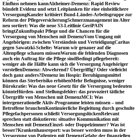
Einfluss nehmen kann
Alzheimer-Demenz: Rapid Review
bündelt Evidenz und setzt Leitplanken für eine einheitlichere
Versorgung
Kanzler kritisiert Bund-Länder-Arbeitsgruppe zur
Reform der Pflegeversicherung
Schmerzmanagement im Alter
neu sortiert: Was die neue S3-Leitlinie GeriPAIN
bringt
Zukunftspakt Pflege und die Chancen für die
Versorgung von Menschen mit Demenz
Vom Umgang mit
Angehörigen: zwischen Verständnis und Verteidigung
Caritas
gegen Sawatzki-Schelte: Warum wir genauer auf die
Altenpflege schauen müssen
Warum die fehlenden Diagnosen
auch ein Auftrag für die Pflege sind
Bedingt pflegebereit:
weniger als die Hälfte kann sich die Versorgung Angehöriger
vorstellen
Demenz: Abwehrend? Übergriffig? Oder vielleicht
doch ganz anders?
Demenz im Hospiz: Beruhigungsmittel
können das Sterberisiko erhöhen
Mehr Befugnisse, weniger
Bürokratie: Was das neue Gesetz für die Versorgung bedeuten
könnte
Hürden- und Stellungsfehler: das provoziert tätliche
Übergriffe von Menschen mit Demenz
MCI: Was
intergenerationelle Aktiv-Programme leisten müssen – und
Betroffene brauchen
Kontinuierliche Begleitung durch geschulte
Pflegefachpersonen schließt Versorgungslücken
Relevant
sprechen statt diskutieren: situative Kommunikation mit
Menschen mit Demenz
Einzel- oder Doppelzimmer? Was ist
besser?
Krankenhausreport: was besser werden muss in der
Versorgung von Patienten mit Demenz
Gefahr der finanziellen