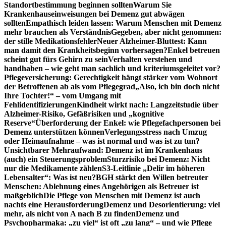
Standortbestimmung beginnen sollten
Warum Sie
Krankenhauseinweisungen bei Demenz gut abwägen
sollten
Empathisch leiden lassen: Warum Menschen mit Demenz
mehr brauchen als Verständnis
Gegeben, aber nicht genommen:
der stille Medikationsfehler
Neuer Alzheimer-Bluttest: Kann
man damit den Krankheitsbeginn vorhersagen?
Enkel betreuen
scheint gut fürs Gehirn zu sein
Verhalten verstehen und
handhaben – wie geht man sachlich und kriteriumsgeleitet vor?
Pflegeversicherung: Gerechtigkeit hängt stärker vom Wohnort
der Betroffenen ab als vom Pflegegrad
„Also, ich bin doch nicht
Ihre Tochter!“ – vom Umgang mit
Fehlidentifizierungen
Kindheit wirkt nach: Langzeitstudie über
Alzheimer-Risiko, Gefäßrisiken und „kognitive
Reserve“
Überforderung der Enkel: wie Pflegefachpersonen bei
Demenz unterstützen können
Verlegungsstress nach Umzug
oder Heimaufnahme – was ist normal und was ist zu tun?
Unsichtbarer Mehraufwand: Demenz ist im Krankenhaus
(auch) ein Steuerungsproblem
Sturzrisiko bei Demenz: Nicht
nur die Medikamente zählen
S3-Leitlinie „Delir im höheren
Lebensalter“: Was ist neu?
BGH stärkt den Willen betreuter
Menschen: Ablehnung eines Angehörigen als Betreuer ist
maßgeblich
Die Pflege von Menschen mit Demenz ist auch
nachts eine Herausforderung
Demenz und Desorientierung: viel
mehr, als nicht von A nach B zu finden
Demenz und
Psychopharmaka: „zu viel“ ist oft „zu lang“ – und wie Pflege