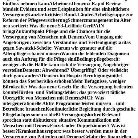
Einfluss nehmen kann
Alzheimer-Demenz: Rapid Review
bündelt Evidenz und setzt Leitplanken für eine einheitlichere
Versorgung
Kanzler kritisiert Bund-Länder-Arbeitsgruppe zur
Reform der Pflegeversicherung
Schmerzmanagement im Alter
neu sortiert: Was die neue S3-Leitlinie GeriPAIN
bringt
Zukunftspakt Pflege und die Chancen für die
Versorgung von Menschen mit Demenz
Vom Umgang mit
Angehörigen: zwischen Verständnis und Verteidigung
Caritas
gegen Sawatzki-Schelte: Warum wir genauer auf die
Altenpflege schauen müssen
Warum die fehlenden Diagnosen
auch ein Auftrag für die Pflege sind
Bedingt pflegebereit:
weniger als die Hälfte kann sich die Versorgung Angehöriger
vorstellen
Demenz: Abwehrend? Übergriffig? Oder vielleicht
doch ganz anders?
Demenz im Hospiz: Beruhigungsmittel
können das Sterberisiko erhöhen
Mehr Befugnisse, weniger
Bürokratie: Was das neue Gesetz für die Versorgung bedeuten
könnte
Hürden- und Stellungsfehler: das provoziert tätliche
Übergriffe von Menschen mit Demenz
MCI: Was
intergenerationelle Aktiv-Programme leisten müssen – und
Betroffene brauchen
Kontinuierliche Begleitung durch geschulte
Pflegefachpersonen schließt Versorgungslücken
Relevant
sprechen statt diskutieren: situative Kommunikation mit
Menschen mit Demenz
Einzel- oder Doppelzimmer? Was ist
besser?
Krankenhausreport: was besser werden muss in der
Versorgung von Patienten mit Demenz
Gefahr der finanziellen