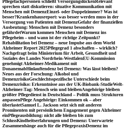
Pflegefachpersonen schließt Versorgungslücken
Relevant
sprechen statt diskutieren: situative Kommunikation mit
Menschen mit Demenz
Einzel- oder Doppelzimmer? Was ist
besser?
Krankenhausreport: was besser werden muss in der
Versorgung von Patienten mit Demenz
Gefahr der finanziellen
Ausbeutung: Menschen mit Demenz besonders
gefährdet
Warum kommen Menschen mit Demenz ins
Pflegeheim – und wann ist der richtige Zeitpunkt?
Rehabilitation bei Demenz – neue Impulse aus dem World
Alzheimer Report 2025
Pflegegrad 1 abschaffen – wirklich?
Nachgefragt beim Ministerium für Arbeit, Gesundheit und
Soziales des Landes Nordrhein-Westfalen
EU-Kommission
genehmigt Alzheimer-Medikament mit
Donanemab
Hinlauftendenz bei Demenz: Was lässt bleiben?
Neues aus der Forschung: Alkohol und
Demenzrisiko
Geschlechtsspezifische Unterschiede beim
Demenzrisiko: Erkenntnisse aus der UK-Biobank-Studie
Welt-
Alzheimer-Tag: Mensch sein und bleiben
Angehörige bleiben
größter Pflegedienst in Deutschland – Politik muss Strukturen
anpassen
Pflege Angehörige: Einkommen ok – aber
überlastet
Samuel L. Jackson setzt sich mit anderen
Prominenten mit persönlichem Engagement gegen Alzheimer
ein
Pflegeausbildung: nicht alle bleiben bis zum
Schluss
Kindheitserfahrungen und Demenz: Unerwartete
Zusammenhänge auch für die Pflegepraxis
Demenz im