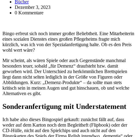
Bücher
Dezember 3, 2023
0 Kommentare
Bingo erfreut sich noch immer großer Beliebtheit. Eine Mitarbeiterin
eines sozialen Dienstes eines großen Pflegeheims fragte mich
kürzlich, was ich von der Spezialanfertigung halte. Ob es den Preis
wohl wert wäre?
Mir scheint, als wären Spiele oder auch Gegenstände manchmal
besonders teuer, sobald „für Demenz“ draufsteht bzw. damit
geworben wird. Der Unterschied zu herkömmlichen Brettspielen
liegt dann nicht selten lediglich in der Größe von Figuren oder
Abbildungen. Kurz: „Demenz-Produkte“ – da sollte man stets
kritisch sein in meinen Augen und gut hinschauen, ob und welche
Alternativen es gibt.
Sonderanfertigung mit Understatement
Ich habe also dieses Bingospiel gekauft: zunächst fällt auf, dass
weder auf dem Karton noch dem Begleitheft (Flipbook) oder der
CD-Hülle, nicht auf den Spielchips und auch nicht auf den
Bingokarten des Spiels der Firma Relish irgendwo „dementia“ oder