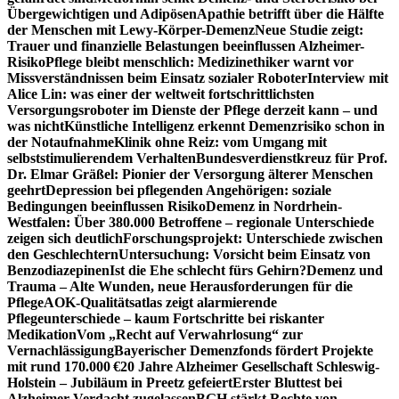
Übergewichtigen und Adipösen
Apathie betrifft über die Hälfte
der Menschen mit Lewy-Körper-Demenz
Neue Studie zeigt:
Trauer und finanzielle Belastungen beeinflussen Alzheimer-
Risiko
Pflege bleibt menschlich: Medizinethiker warnt vor
Missverständnissen beim Einsatz sozialer Roboter
Interview mit
Alice Lin: was einer der weltweit fortschrittlichsten
Versorgungsroboter im Dienste der Pflege derzeit kann – und
was nicht
Künstliche Intelligenz erkennt Demenzrisiko schon in
der Notaufnahme
Klinik ohne Reiz: vom Umgang mit
selbststimulierendem Verhalten
Bundesverdienstkreuz für Prof.
Dr. Elmar Gräßel: Pionier der Versorgung älterer Menschen
geehrt
Depression bei pflegenden Angehörigen: soziale
Bedingungen beeinflussen Risiko
Demenz in Nordrhein-
Westfalen: Über 380.000 Betroffene – regionale Unterschiede
zeigen sich deutlich
Forschungsprojekt: Unterschiede zwischen
den Geschlechtern
Untersuchung: Vorsicht beim Einsatz von
Benzodiazepinen
Ist die Ehe schlecht fürs Gehirn?
Demenz und
Trauma – Alte Wunden, neue Herausforderungen für die
Pflege
AOK-Qualitätsatlas zeigt alarmierende
Pflegeunterschiede – kaum Fortschritte bei riskanter
Medikation
Vom „Recht auf Verwahrlosung“ zur
Vernachlässigung
Bayerischer Demenzfonds fördert Projekte
mit rund 170.000 €
20 Jahre Alzheimer Gesellschaft Schleswig-
Holstein – Jubiläum in Preetz gefeiert
Erster Bluttest bei
Alzheimer-Verdacht zugelassen
BGH stärkt Rechte von