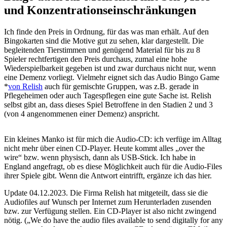
und Konzentrationseinschränkungen
Ich finde den Preis in Ordnung, für das was man erhält. Auf den
Bingokarten sind die Motive gut zu sehen, klar dargestellt. Die
begleitenden Tierstimmen und genügend Material für bis zu 8
Spieler rechtfertigen den Preis durchaus, zumal eine hohe
Wiederspielbarkeit gegeben ist und zwar durchaus nicht nur, wenn
eine Demenz vorliegt. Vielmehr eignet sich das Audio Bingo Game
*
von Relish
auch für gemischte Gruppen, was z.B. gerade in
Pflegeheimen oder auch Tagespflegen eine gute Sache ist. Relish
selbst gibt an, dass dieses Spiel Betroffene in den Stadien 2 und 3
(von 4 angenommenen einer Demenz) anspricht.
Ein kleines Manko ist für mich die Audio-CD: ich verfüge im Alltag
nicht mehr über einen CD-Player. Heute kommt alles „over the
wire“ bzw. wenn physisch, dann als USB-Stick. Ich habe in
England angefragt, ob es diese Möglichkeit auch für die Audio-Files
ihrer Spiele gibt. Wenn die Antwort eintrifft, ergänze ich das hier.
Update 04.12.2023. Die Firma Relish hat mitgeteilt, dass sie die
Audiofiles auf Wunsch per Internet zum Herunterladen zusenden
bzw. zur Verfügung stellen. Ein CD-Player ist also nicht zwingend
nötig. („We do have the audio files available to send digitally for any