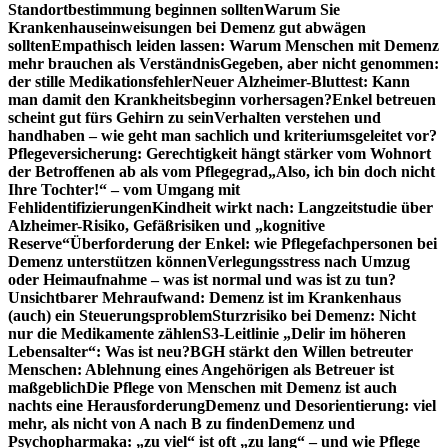
Standortbestimmung beginnen sollten
Warum Sie
Krankenhauseinweisungen bei Demenz gut abwägen
sollten
Empathisch leiden lassen: Warum Menschen mit Demenz
mehr brauchen als Verständnis
Gegeben, aber nicht genommen:
der stille Medikationsfehler
Neuer Alzheimer-Bluttest: Kann
man damit den Krankheitsbeginn vorhersagen?
Enkel betreuen
scheint gut fürs Gehirn zu sein
Verhalten verstehen und
handhaben – wie geht man sachlich und kriteriumsgeleitet vor?
Pflegeversicherung: Gerechtigkeit hängt stärker vom Wohnort
der Betroffenen ab als vom Pflegegrad
„Also, ich bin doch nicht
Ihre Tochter!“ – vom Umgang mit
Fehlidentifizierungen
Kindheit wirkt nach: Langzeitstudie über
Alzheimer-Risiko, Gefäßrisiken und „kognitive
Reserve“
Überforderung der Enkel: wie Pflegefachpersonen bei
Demenz unterstützen können
Verlegungsstress nach Umzug
oder Heimaufnahme – was ist normal und was ist zu tun?
Unsichtbarer Mehraufwand: Demenz ist im Krankenhaus
(auch) ein Steuerungsproblem
Sturzrisiko bei Demenz: Nicht
nur die Medikamente zählen
S3-Leitlinie „Delir im höheren
Lebensalter“: Was ist neu?
BGH stärkt den Willen betreuter
Menschen: Ablehnung eines Angehörigen als Betreuer ist
maßgeblich
Die Pflege von Menschen mit Demenz ist auch
nachts eine Herausforderung
Demenz und Desorientierung: viel
mehr, als nicht von A nach B zu finden
Demenz und
Psychopharmaka: „zu viel“ ist oft „zu lang“ – und wie Pflege