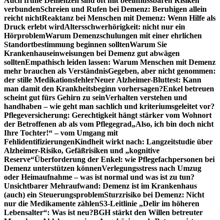
Auch frühe Demenzen sind oft mit beeinflussbaren Risiken
verbunden
Schreien und Rufen bei Demenz: Beruhigen allein
reicht nicht
Reaktanz bei Menschen mit Demenz: Wenn Hilfe als
Druck erlebt wird
Altersschwerhörigkeit: nicht nur ein
Hörproblem
Warum Demenzschulungen mit einer ehrlichen
Standortbestimmung beginnen sollten
Warum Sie
Krankenhauseinweisungen bei Demenz gut abwägen
sollten
Empathisch leiden lassen: Warum Menschen mit Demenz
mehr brauchen als Verständnis
Gegeben, aber nicht genommen:
der stille Medikationsfehler
Neuer Alzheimer-Bluttest: Kann
man damit den Krankheitsbeginn vorhersagen?
Enkel betreuen
scheint gut fürs Gehirn zu sein
Verhalten verstehen und
handhaben – wie geht man sachlich und kriteriumsgeleitet vor?
Pflegeversicherung: Gerechtigkeit hängt stärker vom Wohnort
der Betroffenen ab als vom Pflegegrad
„Also, ich bin doch nicht
Ihre Tochter!“ – vom Umgang mit
Fehlidentifizierungen
Kindheit wirkt nach: Langzeitstudie über
Alzheimer-Risiko, Gefäßrisiken und „kognitive
Reserve“
Überforderung der Enkel: wie Pflegefachpersonen bei
Demenz unterstützen können
Verlegungsstress nach Umzug
oder Heimaufnahme – was ist normal und was ist zu tun?
Unsichtbarer Mehraufwand: Demenz ist im Krankenhaus
(auch) ein Steuerungsproblem
Sturzrisiko bei Demenz: Nicht
nur die Medikamente zählen
S3-Leitlinie „Delir im höheren
Lebensalter“: Was ist neu?
BGH stärkt den Willen betreuter