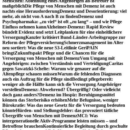
Menschen: Ablehnung eines Angehörigen als Betreuer ist
maßgeblich
Die Pflege von Menschen mit Demenz ist auch
nachts eine Herausforderung
Demenz und Desorientierung: viel
mehr, als nicht von A nach B zu finden
Demenz und
Psychopharmaka: „zu viel“ ist oft „zu lang“ – und wie Pflege
Einfluss nehmen kann
Alzheimer-Demenz: Rapid Review
bündelt Evidenz und setzt Leitplanken für eine einheitlichere
Versorgung
Kanzler kritisiert Bund-Länder-Arbeitsgruppe zur
Reform der Pflegeversicherung
Schmerzmanagement im Alter
neu sortiert: Was die neue S3-Leitlinie GeriPAIN
bringt
Zukunftspakt Pflege und die Chancen für die
Versorgung von Menschen mit Demenz
Vom Umgang mit
Angehörigen: zwischen Verständnis und Verteidigung
Caritas
gegen Sawatzki-Schelte: Warum wir genauer auf die
Altenpflege schauen müssen
Warum die fehlenden Diagnosen
auch ein Auftrag für die Pflege sind
Bedingt pflegebereit:
weniger als die Hälfte kann sich die Versorgung Angehöriger
vorstellen
Demenz: Abwehrend? Übergriffig? Oder vielleicht
doch ganz anders?
Demenz im Hospiz: Beruhigungsmittel
können das Sterberisiko erhöhen
Mehr Befugnisse, weniger
Bürokratie: Was das neue Gesetz für die Versorgung bedeuten
könnte
Hürden- und Stellungsfehler: das provoziert tätliche
Übergriffe von Menschen mit Demenz
MCI: Was
intergenerationelle Aktiv-Programme leisten müssen – und
Betroffene brauchen
Kontinuierliche Begleitung durch geschulte