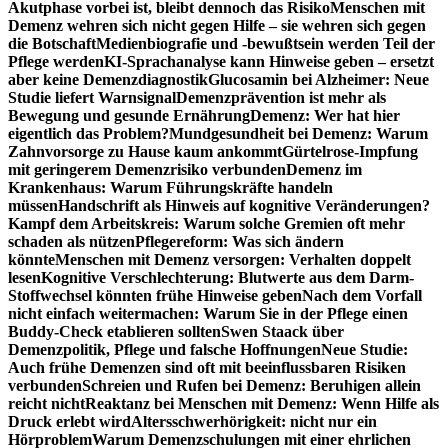
Akutphase vorbei ist, bleibt dennoch das Risiko
Menschen mit
Demenz wehren sich nicht gegen Hilfe – sie wehren sich gegen
die Botschaft
Medienbiografie und -bewußtsein werden Teil der
Pflege werden
KI-Sprachanalyse kann Hinweise geben – ersetzt
aber keine Demenzdiagnostik
Glucosamin bei Alzheimer: Neue
Studie liefert Warnsignal
Demenzprävention ist mehr als
Bewegung und gesunde Ernährung
Demenz: Wer hat hier
eigentlich das Problem?
Mundgesundheit bei Demenz: Warum
Zahnvorsorge zu Hause kaum ankommt
Gürtelrose-Impfung
mit geringerem Demenzrisiko verbunden
Demenz im
Krankenhaus: Warum Führungskräfte handeln
müssen
Handschrift als Hinweis auf kognitive Veränderungen?
Kampf dem Arbeitskreis: Warum solche Gremien oft mehr
schaden als nützen
Pflegereform: Was sich ändern
könnte
Menschen mit Demenz versorgen: Verhalten doppelt
lesen
Kognitive Verschlechterung: Blutwerte aus dem Darm-
Stoffwechsel könnten frühe Hinweise geben
Nach dem Vorfall
nicht einfach weitermachen: Warum Sie in der Pflege einen
Buddy-Check etablieren sollten
Swen Staack über
Demenzpolitik, Pflege und falsche Hoffnungen
Neue Studie:
Auch frühe Demenzen sind oft mit beeinflussbaren Risiken
verbunden
Schreien und Rufen bei Demenz: Beruhigen allein
reicht nicht
Reaktanz bei Menschen mit Demenz: Wenn Hilfe als
Druck erlebt wird
Altersschwerhörigkeit: nicht nur ein
Hörproblem
Warum Demenzschulungen mit einer ehrlichen