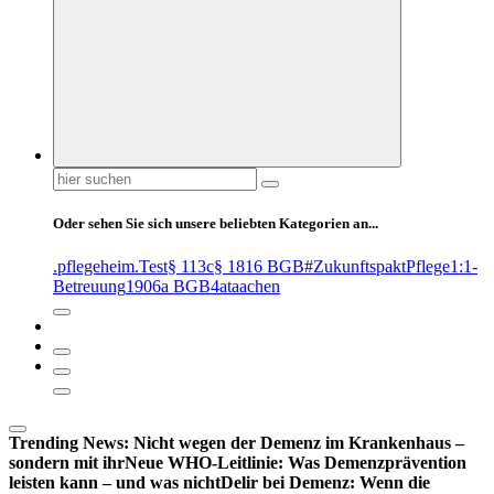
Suchen
nach:
Oder sehen Sie sich unsere beliebten Kategorien an...
.pflegeheim
.Test
§ 113c
§ 1816 BGB
#ZukunftspaktPflege
1:1-
Betreuung
1906a BGB
4at
aachen
Trending News:
Nicht wegen der Demenz im Krankenhaus –
sondern mit ihr
Neue WHO-Leitlinie: Was Demenzprävention
leisten kann – und was nicht
Delir bei Demenz: Wenn die