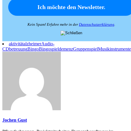
Kein Spam! Erfahre mehr in der
Datenschutzerklärung
.
aktivität
alzheimer
Audio-
CD
betreuung
Bingo
Bingospiel
demenz
Gruppenspiel
Musikinstrumente
Jochen Gust