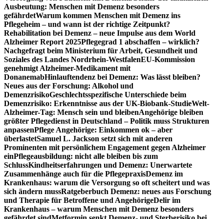
Ausbeutung: Menschen mit Demenz besonders
gefährdet
Warum kommen Menschen mit Demenz ins
Pflegeheim – und wann ist der richtige Zeitpunkt?
Rehabilitation bei Demenz – neue Impulse aus dem World
Alzheimer Report 2025
Pflegegrad 1 abschaffen – wirklich?
Nachgefragt beim Ministerium für Arbeit, Gesundheit und
Soziales des Landes Nordrhein-Westfalen
EU-Kommission
genehmigt Alzheimer-Medikament mit
Donanemab
Hinlauftendenz bei Demenz: Was lässt bleiben?
Neues aus der Forschung: Alkohol und
Demenzrisiko
Geschlechtsspezifische Unterschiede beim
Demenzrisiko: Erkenntnisse aus der UK-Biobank-Studie
Welt-
Alzheimer-Tag: Mensch sein und bleiben
Angehörige bleiben
größter Pflegedienst in Deutschland – Politik muss Strukturen
anpassen
Pflege Angehörige: Einkommen ok – aber
überlastet
Samuel L. Jackson setzt sich mit anderen
Prominenten mit persönlichem Engagement gegen Alzheimer
ein
Pflegeausbildung: nicht alle bleiben bis zum
Schluss
Kindheitserfahrungen und Demenz: Unerwartete
Zusammenhänge auch für die Pflegepraxis
Demenz im
Krankenhaus: warum die Versorgung so oft scheitert und was
sich ändern muss
Ratgeberbuch Demenz: neues aus Forschung
und Therapie für Betroffene und Angehörige
Delir im
Krankenhaus – warum Menschen mit Demenz besonders
gefährdet sind
Metformin senkt Demenz- und Sterberisiko bei