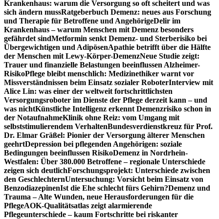
Krankenhaus: warum die Versorgung so oft scheitert und was
sich ändern muss
Ratgeberbuch Demenz: neues aus Forschung
und Therapie für Betroffene und Angehörige
Delir im
Krankenhaus – warum Menschen mit Demenz besonders
gefährdet sind
Metformin senkt Demenz- und Sterberisiko bei
Übergewichtigen und Adipösen
Apathie betrifft über die Hälfte
der Menschen mit Lewy-Körper-Demenz
Neue Studie zeigt:
Trauer und finanzielle Belastungen beeinflussen Alzheimer-
Risiko
Pflege bleibt menschlich: Medizinethiker warnt vor
Missverständnissen beim Einsatz sozialer Roboter
Interview mit
Alice Lin: was einer der weltweit fortschrittlichsten
Versorgungsroboter im Dienste der Pflege derzeit kann – und
was nicht
Künstliche Intelligenz erkennt Demenzrisiko schon in
der Notaufnahme
Klinik ohne Reiz: vom Umgang mit
selbststimulierendem Verhalten
Bundesverdienstkreuz für Prof.
Dr. Elmar Gräßel: Pionier der Versorgung älterer Menschen
geehrt
Depression bei pflegenden Angehörigen: soziale
Bedingungen beeinflussen Risiko
Demenz in Nordrhein-
Westfalen: Über 380.000 Betroffene – regionale Unterschiede
zeigen sich deutlich
Forschungsprojekt: Unterschiede zwischen
den Geschlechtern
Untersuchung: Vorsicht beim Einsatz von
Benzodiazepinen
Ist die Ehe schlecht fürs Gehirn?
Demenz und
Trauma – Alte Wunden, neue Herausforderungen für die
Pflege
AOK-Qualitätsatlas zeigt alarmierende
Pflegeunterschiede – kaum Fortschritte bei riskanter