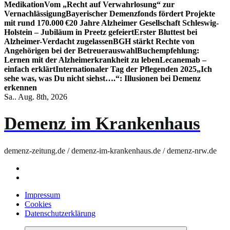
Medikation
Vom „Recht auf Verwahrlosung“ zur
Vernachlässigung
Bayerischer Demenzfonds fördert Projekte
mit rund 170.000 €
20 Jahre Alzheimer Gesellschaft Schleswig-
Holstein – Jubiläum in Preetz gefeiert
Erster Bluttest bei
Alzheimer-Verdacht zugelassen
BGH stärkt Rechte von
Angehörigen bei der Betreuerauswahl
Buchempfehlung:
Lernen mit der Alzheimerkrankheit zu leben
Lecanemab –
einfach erklärt
Internationaler Tag der Pflegenden 2025
„Ich
sehe was, was Du nicht siehst….“: Illusionen bei Demenz
erkennen
Sa.. Aug. 8th, 2026
Demenz im Krankenhaus
demenz-zeitung.de / demenz-im-krankenhaus.de / demenz-nrw.de
Impressum
Cookies
Datenschutzerklärung