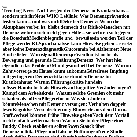
Zum
Inhalt
Trending News:
Nicht wegen der Demenz im Krankenhaus –
springen
sondern mit ihr
Neue WHO-Leitlinie: Was Demenzprävention
leisten kann – und was nicht
Delir bei Demenz: Wenn die
Akutphase vorbei ist, bleibt dennoch das Risiko
Menschen mit
Demenz wehren sich nicht gegen Hilfe – sie wehren sich gegen
die Botschaft
Medienbiografie und -bewußtsein werden Teil der
Pflege werden
KI-Sprachanalyse kann Hinweise geben – ersetzt
aber keine Demenzdiagnostik
Glucosamin bei Alzheimer: Neue
Studie liefert Warnsignal
Demenzprävention ist mehr als
Bewegung und gesunde Ernährung
Demenz: Wer hat hier
eigentlich das Problem?
Mundgesundheit bei Demenz: Warum
Zahnvorsorge zu Hause kaum ankommt
Gürtelrose-Impfung
mit geringerem Demenzrisiko verbunden
Demenz im
Krankenhaus: Warum Führungskräfte handeln
müssen
Handschrift als Hinweis auf kognitive Veränderungen?
Kampf dem Arbeitskreis: Warum solche Gremien oft mehr
schaden als nützen
Pflegereform: Was sich ändern
könnte
Menschen mit Demenz versorgen: Verhalten doppelt
lesen
Kognitive Verschlechterung: Blutwerte aus dem Darm-
Stoffwechsel könnten frühe Hinweise geben
Nach dem Vorfall
nicht einfach weitermachen: Warum Sie in der Pflege einen
Buddy-Check etablieren sollten
Swen Staack über
Demenzpolitik, Pflege und falsche Hoffnungen
Neue Studie: