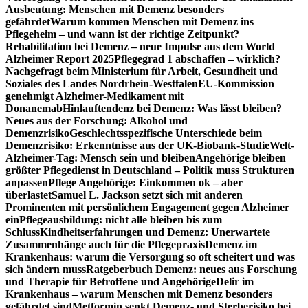
Ausbeutung: Menschen mit Demenz besonders
gefährdet
Warum kommen Menschen mit Demenz ins
Pflegeheim – und wann ist der richtige Zeitpunkt?
Rehabilitation bei Demenz – neue Impulse aus dem World
Alzheimer Report 2025
Pflegegrad 1 abschaffen – wirklich?
Nachgefragt beim Ministerium für Arbeit, Gesundheit und
Soziales des Landes Nordrhein-Westfalen
EU-Kommission
genehmigt Alzheimer-Medikament mit
Donanemab
Hinlauftendenz bei Demenz: Was lässt bleiben?
Neues aus der Forschung: Alkohol und
Demenzrisiko
Geschlechtsspezifische Unterschiede beim
Demenzrisiko: Erkenntnisse aus der UK-Biobank-Studie
Welt-
Alzheimer-Tag: Mensch sein und bleiben
Angehörige bleiben
größter Pflegedienst in Deutschland – Politik muss Strukturen
anpassen
Pflege Angehörige: Einkommen ok – aber
überlastet
Samuel L. Jackson setzt sich mit anderen
Prominenten mit persönlichem Engagement gegen Alzheimer
ein
Pflegeausbildung: nicht alle bleiben bis zum
Schluss
Kindheitserfahrungen und Demenz: Unerwartete
Zusammenhänge auch für die Pflegepraxis
Demenz im
Krankenhaus: warum die Versorgung so oft scheitert und was
sich ändern muss
Ratgeberbuch Demenz: neues aus Forschung
und Therapie für Betroffene und Angehörige
Delir im
Krankenhaus – warum Menschen mit Demenz besonders
gefährdet sind
Metformin senkt Demenz- und Sterberisiko bei