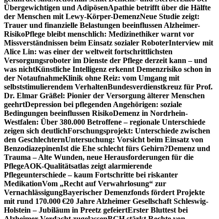
Übergewichtigen und Adipösen
Apathie betrifft über die Hälfte
der Menschen mit Lewy-Körper-Demenz
Neue Studie zeigt:
Trauer und finanzielle Belastungen beeinflussen Alzheimer-
Risiko
Pflege bleibt menschlich: Medizinethiker warnt vor
Missverständnissen beim Einsatz sozialer Roboter
Interview mit
Alice Lin: was einer der weltweit fortschrittlichsten
Versorgungsroboter im Dienste der Pflege derzeit kann – und
was nicht
Künstliche Intelligenz erkennt Demenzrisiko schon in
der Notaufnahme
Klinik ohne Reiz: vom Umgang mit
selbststimulierendem Verhalten
Bundesverdienstkreuz für Prof.
Dr. Elmar Gräßel: Pionier der Versorgung älterer Menschen
geehrt
Depression bei pflegenden Angehörigen: soziale
Bedingungen beeinflussen Risiko
Demenz in Nordrhein-
Westfalen: Über 380.000 Betroffene – regionale Unterschiede
zeigen sich deutlich
Forschungsprojekt: Unterschiede zwischen
den Geschlechtern
Untersuchung: Vorsicht beim Einsatz von
Benzodiazepinen
Ist die Ehe schlecht fürs Gehirn?
Demenz und
Trauma – Alte Wunden, neue Herausforderungen für die
Pflege
AOK-Qualitätsatlas zeigt alarmierende
Pflegeunterschiede – kaum Fortschritte bei riskanter
Medikation
Vom „Recht auf Verwahrlosung“ zur
Vernachlässigung
Bayerischer Demenzfonds fördert Projekte
mit rund 170.000 €
20 Jahre Alzheimer Gesellschaft Schleswig-
Holstein – Jubiläum in Preetz gefeiert
Erster Bluttest bei
Alzheimer-Verdacht zugelassen
BGH stärkt Rechte von