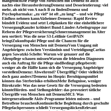
maßgeblich
Die Pflege von Menschen mit Demenz ist auch
nachts eine Herausforderung
Demenz und Desorientierung: viel
mehr, als nicht von A nach B zu finden
Demenz und
Psychopharmaka: „zu viel“ ist oft „zu lang“ – und wie Pflege
Einfluss nehmen kann
Alzheimer-Demenz: Rapid Review
bündelt Evidenz und setzt Leitplanken für eine einheitlichere
Versorgung
Kanzler kritisiert Bund-Länder-Arbeitsgruppe zur
Reform der Pflegeversicherung
Schmerzmanagement im Alter
neu sortiert: Was die neue S3-Leitlinie GeriPAIN
bringt
Zukunftspakt Pflege und die Chancen für die
Versorgung von Menschen mit Demenz
Vom Umgang mit
Angehörigen: zwischen Verständnis und Verteidigung
Caritas
gegen Sawatzki-Schelte: Warum wir genauer auf die
Altenpflege schauen müssen
Warum die fehlenden Diagnosen
auch ein Auftrag für die Pflege sind
Bedingt pflegebereit:
weniger als die Hälfte kann sich die Versorgung Angehöriger
vorstellen
Demenz: Abwehrend? Übergriffig? Oder vielleicht
doch ganz anders?
Demenz im Hospiz: Beruhigungsmittel
können das Sterberisiko erhöhen
Mehr Befugnisse, weniger
Bürokratie: Was das neue Gesetz für die Versorgung bedeuten
könnte
Hürden- und Stellungsfehler: das provoziert tätliche
Übergriffe von Menschen mit Demenz
MCI: Was
intergenerationelle Aktiv-Programme leisten müssen – und
Betroffene brauchen
Kontinuierliche Begleitung durch geschulte
Pflegefachpersonen schließt Versorgungslücken
Relevant