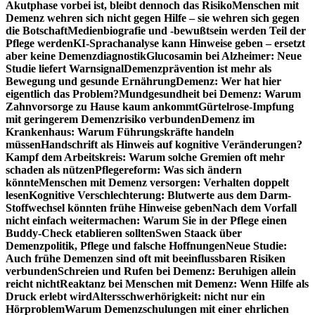
Akutphase vorbei ist, bleibt dennoch das Risiko
Menschen mit
Demenz wehren sich nicht gegen Hilfe – sie wehren sich gegen
die Botschaft
Medienbiografie und -bewußtsein werden Teil der
Pflege werden
KI-Sprachanalyse kann Hinweise geben – ersetzt
aber keine Demenzdiagnostik
Glucosamin bei Alzheimer: Neue
Studie liefert Warnsignal
Demenzprävention ist mehr als
Bewegung und gesunde Ernährung
Demenz: Wer hat hier
eigentlich das Problem?
Mundgesundheit bei Demenz: Warum
Zahnvorsorge zu Hause kaum ankommt
Gürtelrose-Impfung
mit geringerem Demenzrisiko verbunden
Demenz im
Krankenhaus: Warum Führungskräfte handeln
müssen
Handschrift als Hinweis auf kognitive Veränderungen?
Kampf dem Arbeitskreis: Warum solche Gremien oft mehr
schaden als nützen
Pflegereform: Was sich ändern
könnte
Menschen mit Demenz versorgen: Verhalten doppelt
lesen
Kognitive Verschlechterung: Blutwerte aus dem Darm-
Stoffwechsel könnten frühe Hinweise geben
Nach dem Vorfall
nicht einfach weitermachen: Warum Sie in der Pflege einen
Buddy-Check etablieren sollten
Swen Staack über
Demenzpolitik, Pflege und falsche Hoffnungen
Neue Studie:
Auch frühe Demenzen sind oft mit beeinflussbaren Risiken
verbunden
Schreien und Rufen bei Demenz: Beruhigen allein
reicht nicht
Reaktanz bei Menschen mit Demenz: Wenn Hilfe als
Druck erlebt wird
Altersschwerhörigkeit: nicht nur ein
Hörproblem
Warum Demenzschulungen mit einer ehrlichen