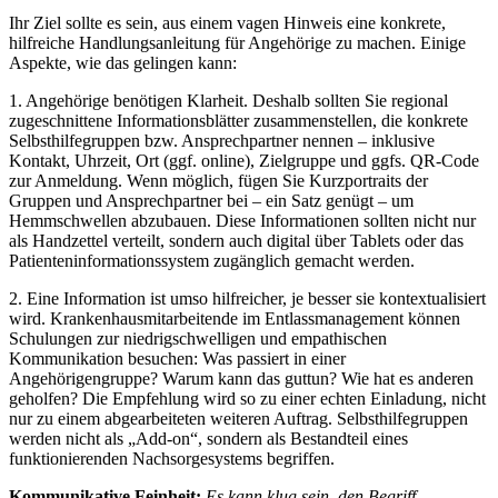
Ihr Ziel sollte es sein, aus einem vagen Hinweis eine konkrete,
hilfreiche Handlungsanleitung für Angehörige zu machen. Einige
Aspekte, wie das gelingen kann:
1. Angehörige benötigen Klarheit. Deshalb sollten Sie regional
zugeschnittene Informationsblätter zusammenstellen, die konkrete
Selbsthilfegruppen bzw. Ansprechpartner nennen – inklusive
Kontakt, Uhrzeit, Ort (ggf. online), Zielgruppe und ggfs. QR-Code
zur Anmeldung. Wenn möglich, fügen Sie Kurzportraits der
Gruppen und Ansprechpartner bei – ein Satz genügt – um
Hemmschwellen abzubauen. Diese Informationen sollten nicht nur
als Handzettel verteilt, sondern auch digital über Tablets oder das
Patienteninformationssystem zugänglich gemacht werden.
2. Eine Information ist umso hilfreicher, je besser sie kontextualisiert
wird. Krankenhausmitarbeitende im Entlassmanagement können
Schulungen zur niedrigschwelligen und empathischen
Kommunikation besuchen: Was passiert in einer
Angehörigengruppe? Warum kann das guttun? Wie hat es anderen
geholfen? Die Empfehlung wird so zu einer echten Einladung, nicht
nur zu einem abgearbeiteten weiteren Auftrag. Selbsthilfegruppen
werden nicht als „Add-on“, sondern als Bestandteil eines
funktionierenden Nachsorgesystems begriffen.
Kommunikative Feinheit:
Es kann klug sein, den Begriff