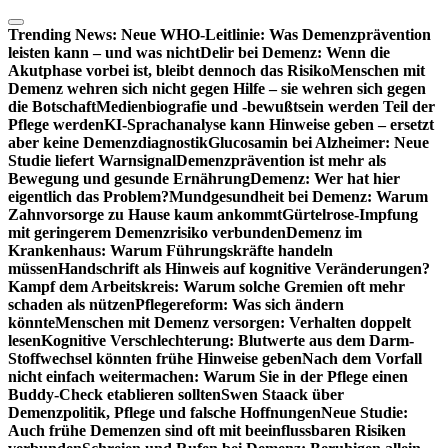
Zum
Inhalt
Trending News:
Neue WHO-Leitlinie: Was Demenzprävention
springen
leisten kann – und was nicht
Delir bei Demenz: Wenn die
Akutphase vorbei ist, bleibt dennoch das Risiko
Menschen mit
Demenz wehren sich nicht gegen Hilfe – sie wehren sich gegen
die Botschaft
Medienbiografie und -bewußtsein werden Teil der
Pflege werden
KI-Sprachanalyse kann Hinweise geben – ersetzt
aber keine Demenzdiagnostik
Glucosamin bei Alzheimer: Neue
Studie liefert Warnsignal
Demenzprävention ist mehr als
Bewegung und gesunde Ernährung
Demenz: Wer hat hier
eigentlich das Problem?
Mundgesundheit bei Demenz: Warum
Zahnvorsorge zu Hause kaum ankommt
Gürtelrose-Impfung
mit geringerem Demenzrisiko verbunden
Demenz im
Krankenhaus: Warum Führungskräfte handeln
müssen
Handschrift als Hinweis auf kognitive Veränderungen?
Kampf dem Arbeitskreis: Warum solche Gremien oft mehr
schaden als nützen
Pflegereform: Was sich ändern
könnte
Menschen mit Demenz versorgen: Verhalten doppelt
lesen
Kognitive Verschlechterung: Blutwerte aus dem Darm-
Stoffwechsel könnten frühe Hinweise geben
Nach dem Vorfall
nicht einfach weitermachen: Warum Sie in der Pflege einen
Buddy-Check etablieren sollten
Swen Staack über
Demenzpolitik, Pflege und falsche Hoffnungen
Neue Studie:
Auch frühe Demenzen sind oft mit beeinflussbaren Risiken