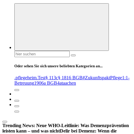
Suchen
nach:
Oder sehen Sie sich unsere beliebten Kategorien an...
.pflegeheim
.Test
§ 113c
§ 1816 BGB
#ZukunftspaktPflege
1:1-
Betreuung
1906a BGB
4at
aachen
Trending News:
Neue WHO-Leitlinie: Was Demenzprävention
leisten kann – und was nicht
Delir bei Demenz: Wenn die