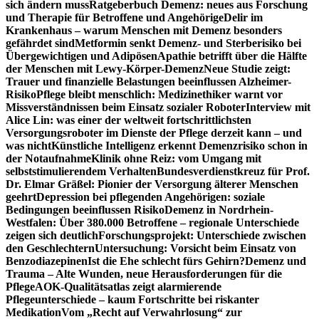
sich ändern muss
Ratgeberbuch Demenz: neues aus Forschung
und Therapie für Betroffene und Angehörige
Delir im
Krankenhaus – warum Menschen mit Demenz besonders
gefährdet sind
Metformin senkt Demenz- und Sterberisiko bei
Übergewichtigen und Adipösen
Apathie betrifft über die Hälfte
der Menschen mit Lewy-Körper-Demenz
Neue Studie zeigt:
Trauer und finanzielle Belastungen beeinflussen Alzheimer-
Risiko
Pflege bleibt menschlich: Medizinethiker warnt vor
Missverständnissen beim Einsatz sozialer Roboter
Interview mit
Alice Lin: was einer der weltweit fortschrittlichsten
Versorgungsroboter im Dienste der Pflege derzeit kann – und
was nicht
Künstliche Intelligenz erkennt Demenzrisiko schon in
der Notaufnahme
Klinik ohne Reiz: vom Umgang mit
selbststimulierendem Verhalten
Bundesverdienstkreuz für Prof.
Dr. Elmar Gräßel: Pionier der Versorgung älterer Menschen
geehrt
Depression bei pflegenden Angehörigen: soziale
Bedingungen beeinflussen Risiko
Demenz in Nordrhein-
Westfalen: Über 380.000 Betroffene – regionale Unterschiede
zeigen sich deutlich
Forschungsprojekt: Unterschiede zwischen
den Geschlechtern
Untersuchung: Vorsicht beim Einsatz von
Benzodiazepinen
Ist die Ehe schlecht fürs Gehirn?
Demenz und
Trauma – Alte Wunden, neue Herausforderungen für die
Pflege
AOK-Qualitätsatlas zeigt alarmierende
Pflegeunterschiede – kaum Fortschritte bei riskanter
Medikation
Vom „Recht auf Verwahrlosung“ zur