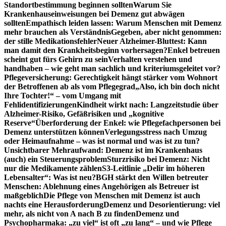
Standortbestimmung beginnen sollten
Warum Sie
Krankenhauseinweisungen bei Demenz gut abwägen
sollten
Empathisch leiden lassen: Warum Menschen mit Demenz
mehr brauchen als Verständnis
Gegeben, aber nicht genommen:
der stille Medikationsfehler
Neuer Alzheimer-Bluttest: Kann
man damit den Krankheitsbeginn vorhersagen?
Enkel betreuen
scheint gut fürs Gehirn zu sein
Verhalten verstehen und
handhaben – wie geht man sachlich und kriteriumsgeleitet vor?
Pflegeversicherung: Gerechtigkeit hängt stärker vom Wohnort
der Betroffenen ab als vom Pflegegrad
„Also, ich bin doch nicht
Ihre Tochter!“ – vom Umgang mit
Fehlidentifizierungen
Kindheit wirkt nach: Langzeitstudie über
Alzheimer-Risiko, Gefäßrisiken und „kognitive
Reserve“
Überforderung der Enkel: wie Pflegefachpersonen bei
Demenz unterstützen können
Verlegungsstress nach Umzug
oder Heimaufnahme – was ist normal und was ist zu tun?
Unsichtbarer Mehraufwand: Demenz ist im Krankenhaus
(auch) ein Steuerungsproblem
Sturzrisiko bei Demenz: Nicht
nur die Medikamente zählen
S3-Leitlinie „Delir im höheren
Lebensalter“: Was ist neu?
BGH stärkt den Willen betreuter
Menschen: Ablehnung eines Angehörigen als Betreuer ist
maßgeblich
Die Pflege von Menschen mit Demenz ist auch
nachts eine Herausforderung
Demenz und Desorientierung: viel
mehr, als nicht von A nach B zu finden
Demenz und
Psychopharmaka: „zu viel“ ist oft „zu lang“ – und wie Pflege