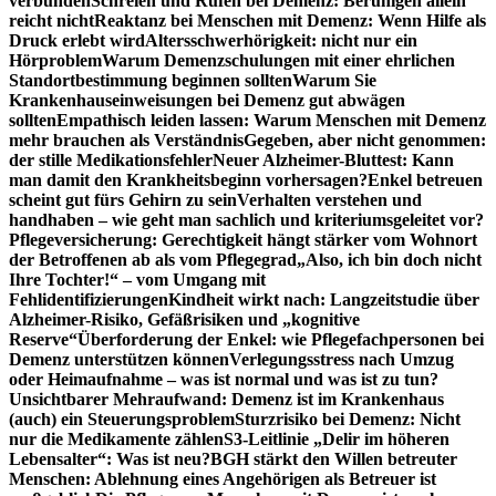
verbunden
Schreien und Rufen bei Demenz: Beruhigen allein
reicht nicht
Reaktanz bei Menschen mit Demenz: Wenn Hilfe als
Druck erlebt wird
Altersschwerhörigkeit: nicht nur ein
Hörproblem
Warum Demenzschulungen mit einer ehrlichen
Standortbestimmung beginnen sollten
Warum Sie
Krankenhauseinweisungen bei Demenz gut abwägen
sollten
Empathisch leiden lassen: Warum Menschen mit Demenz
mehr brauchen als Verständnis
Gegeben, aber nicht genommen:
der stille Medikationsfehler
Neuer Alzheimer-Bluttest: Kann
man damit den Krankheitsbeginn vorhersagen?
Enkel betreuen
scheint gut fürs Gehirn zu sein
Verhalten verstehen und
handhaben – wie geht man sachlich und kriteriumsgeleitet vor?
Pflegeversicherung: Gerechtigkeit hängt stärker vom Wohnort
der Betroffenen ab als vom Pflegegrad
„Also, ich bin doch nicht
Ihre Tochter!“ – vom Umgang mit
Fehlidentifizierungen
Kindheit wirkt nach: Langzeitstudie über
Alzheimer-Risiko, Gefäßrisiken und „kognitive
Reserve“
Überforderung der Enkel: wie Pflegefachpersonen bei
Demenz unterstützen können
Verlegungsstress nach Umzug
oder Heimaufnahme – was ist normal und was ist zu tun?
Unsichtbarer Mehraufwand: Demenz ist im Krankenhaus
(auch) ein Steuerungsproblem
Sturzrisiko bei Demenz: Nicht
nur die Medikamente zählen
S3-Leitlinie „Delir im höheren
Lebensalter“: Was ist neu?
BGH stärkt den Willen betreuter
Menschen: Ablehnung eines Angehörigen als Betreuer ist