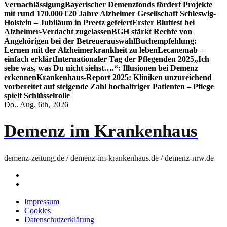
Vernachlässigung
Bayerischer Demenzfonds fördert Projekte
mit rund 170.000 €
20 Jahre Alzheimer Gesellschaft Schleswig-
Holstein – Jubiläum in Preetz gefeiert
Erster Bluttest bei
Alzheimer-Verdacht zugelassen
BGH stärkt Rechte von
Angehörigen bei der Betreuerauswahl
Buchempfehlung:
Lernen mit der Alzheimerkrankheit zu leben
Lecanemab –
einfach erklärt
Internationaler Tag der Pflegenden 2025
„Ich
sehe was, was Du nicht siehst….“: Illusionen bei Demenz
erkennen
Krankenhaus-Report 2025: Kliniken unzureichend
vorbereitet auf steigende Zahl hochaltriger Patienten – Pflege
spielt Schlüsselrolle
Do.. Aug. 6th, 2026
Demenz im Krankenhaus
demenz-zeitung.de / demenz-im-krankenhaus.de / demenz-nrw.de
Impressum
Cookies
Datenschutzerklärung