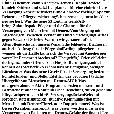
Einfluss nehmen kann
Alzheimer-Demenz: Rapid Review
bündelt Evidenz und setzt Leitplanken für eine einheitlichere
Versorgung
Kanzler kritisiert Bund-Länder-Arbeitsgruppe zur
Reform der Pflegeversicherung
Schmerzmanagement im Alter
neu sortiert: Was die neue S3-Leitlinie GeriPAIN
bringt
Zukunftspakt Pflege und die Chancen für die
Versorgung von Menschen mit Demenz
Vom Umgang mit
Angehörigen: zwischen Verständnis und Verteidigung
Caritas
gegen Sawatzki-Schelte: Warum wir genauer auf die
Altenpflege schauen müssen
Warum die fehlenden Diagnosen
auch ein Auftrag für die Pflege sind
Bedingt pflegebereit:
weniger als die Hälfte kann sich die Versorgung Angehöriger
vorstellen
Demenz: Abwehrend? Übergriffig? Oder vielleicht
doch ganz anders?
Demenz im Hospiz: Beruhigungsmittel
können das Sterberisiko erhöhen
Mehr Befugnisse, weniger
Bürokratie: Was das neue Gesetz für die Versorgung bedeuten
könnte
Hürden- und Stellungsfehler: das provoziert tätliche
Übergriffe von Menschen mit Demenz
MCI: Was
intergenerationelle Aktiv-Programme leisten müssen – und
Betroffene brauchen
Kontinuierliche Begleitung durch geschulte
Pflegefachpersonen schließt Versorgungslücken
Relevant
sprechen statt diskutieren: situative Kommunikation mit
Menschen mit Demenz
Einzel- oder Doppelzimmer? Was ist
besser?
Krankenhausreport: was besser werden muss in der
Versorgung von Patienten mit Demenz
Gefahr der finanziellen