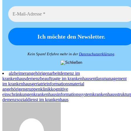
Kein Spam! Erfahre mehr in der
Datenschutzerklärung
.
alzheimer
angehörigenarbeit
demenz im
krankenhaus
demenzbeauftragte im krankenhaus
entlassmanagement
im krankenhaus
geriatrie
informationsmaterial
angehörigengruppen
klinik
kognitive
einschränkungen
krankenhausinformationssystem
krankenhausstruktur
demenz
sozialdienst im krankenhaus