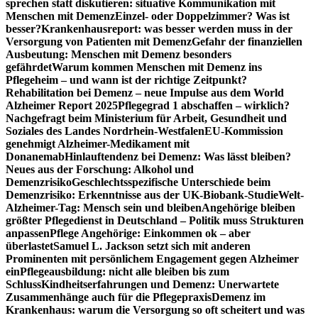
sprechen statt diskutieren: situative Kommunikation mit
Menschen mit Demenz
Einzel- oder Doppelzimmer? Was ist
besser?
Krankenhausreport: was besser werden muss in der
Versorgung von Patienten mit Demenz
Gefahr der finanziellen
Ausbeutung: Menschen mit Demenz besonders
gefährdet
Warum kommen Menschen mit Demenz ins
Pflegeheim – und wann ist der richtige Zeitpunkt?
Rehabilitation bei Demenz – neue Impulse aus dem World
Alzheimer Report 2025
Pflegegrad 1 abschaffen – wirklich?
Nachgefragt beim Ministerium für Arbeit, Gesundheit und
Soziales des Landes Nordrhein-Westfalen
EU-Kommission
genehmigt Alzheimer-Medikament mit
Donanemab
Hinlauftendenz bei Demenz: Was lässt bleiben?
Neues aus der Forschung: Alkohol und
Demenzrisiko
Geschlechtsspezifische Unterschiede beim
Demenzrisiko: Erkenntnisse aus der UK-Biobank-Studie
Welt-
Alzheimer-Tag: Mensch sein und bleiben
Angehörige bleiben
größter Pflegedienst in Deutschland – Politik muss Strukturen
anpassen
Pflege Angehörige: Einkommen ok – aber
überlastet
Samuel L. Jackson setzt sich mit anderen
Prominenten mit persönlichem Engagement gegen Alzheimer
ein
Pflegeausbildung: nicht alle bleiben bis zum
Schluss
Kindheitserfahrungen und Demenz: Unerwartete
Zusammenhänge auch für die Pflegepraxis
Demenz im
Krankenhaus: warum die Versorgung so oft scheitert und was