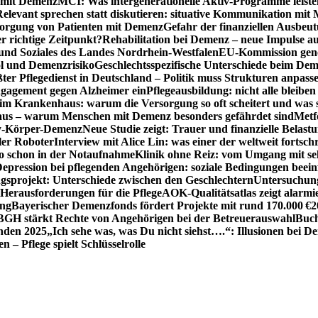
n mit Demenz
MCI: Was intergenerationelle Aktiv-Programme leist
Relevant sprechen statt diskutieren: situative Kommunikation mi
sorgung von Patienten mit Demenz
Gefahr der finanziellen Ausbe
 richtige Zeitpunkt?
Rehabilitation bei Demenz – neue Impulse 
 und Soziales des Landes Nordrhein-Westfalen
EU-Kommission gen
ol und Demenzrisiko
Geschlechtsspezifische Unterschiede beim De
ter Pflegedienst in Deutschland – Politik muss Strukturen anpass
ngagement gegen Alzheimer ein
Pflegeausbildung: nicht alle bleiben
m Krankenhaus: warum die Versorgung so oft scheitert und was 
aus – warum Menschen mit Demenz besonders gefährdet sind
Metf
ewy-Körper-Demenz
Neue Studie zeigt: Trauer und finanzielle Belast
ler Roboter
Interview mit Alice Lin: was einer der weltweit fortsch
ko schon in der Notaufnahme
Klinik ohne Reiz: vom Umgang mit se
epression bei pflegenden Angehörigen: soziale Bedingungen beein
gsprojekt: Unterschiede zwischen den Geschlechtern
Untersuchung
erausforderungen für die Pflege
AOK-Qualitätsatlas zeigt alarmi
ung
Bayerischer Demenzfonds fördert Projekte mit rund 170.000 €
2
BGH stärkt Rechte von Angehörigen bei der Betreuerauswahl
Buch
enden 2025
„Ich sehe was, was Du nicht siehst….“: Illusionen bei 
 – Pflege spielt Schlüsselrolle