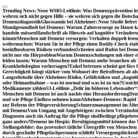
Zum
Inhalt
Trending News:
Neue WHO-Leitlinie: Was Demenzprävention lei
springen
wehren sich nicht gegen Hilfe – sie wehren sich gegen die Botscha
Demenzdiagnostik
Glucosamin bei Alzheimer: Neue Studie liefer
Mundgesundheit bei Demenz: Warum Zahnvorsorge zu Hause
handeln müssen
Handschrift als Hinweis auf kognitive Veränder
könnte
Menschen mit Demenz versorgen: Verhalten doppelt lesen
weitermachen: Warum Sie in der Pflege einen Buddy-Check etabl
beeinflussbaren Risiken verbunden
Schreien und Rufen bei Demen
nicht nur ein Hörproblem
Warum Demenzschulungen mit einer eh
leiden lassen: Warum Menschen mit Demenz mehr brauchen als 
Krankheitsbeginn vorhersagen?
Enkel betreuen scheint gut fürs 
Gerechtigkeit hängt stärker vom Wohnort der Betroffenen ab al
Langzeitstudie über Alzheimer-Risiko, Gefäßrisiken und „kognit
oder Heimaufnahme – was ist normal und was ist zu tun?
Unsich
Medikamente zählen
S3-Leitlinie „Delir im höheren Lebensalter“
Menschen mit Demenz ist auch nachts eine Herausforderung
Deme
und wie Pflege Einfluss nehmen kann
Alzheimer-Demenz: Rapid Re
zur Reform der Pflegeversicherung
Schmerzmanagement im Alter n
mit Demenz
Vom Umgang mit Angehörigen: zwischen Verständni
Diagnosen auch ein Auftrag für die Pflege sind
Bedingt pflegebere
ganz anders?
Demenz im Hospiz: Beruhigungsmittel können das S
Stellungsfehler: das provoziert tätliche Übergriffe von Mensche
durch geschulte Pflegefachpersonen schließt Versorgungslücken