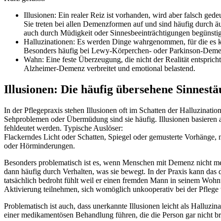
Illusionen: Ein realer Reiz ist vorhanden, wird aber falsch g
Sie treten bei allen Demenzformen auf und sind häufig durch
auch durch Müdigkeit oder Sinnesbeeinträchtigungen begünstig
Halluzinationen: Es werden Dinge wahrgenommen, für die es kei
Besonders häufig bei Lewy-Körperchen- oder Parkinson-Deme
Wahn: Eine feste Überzeugung, die nicht der Realität entspricht
Alzheimer-Demenz verbreitet und emotional belastend.
Illusionen: Die häufig übersehene Sinnest
In der Pflegepraxis stehen Illusionen oft im Schatten der Halluzinati
Sehproblemen oder Übermüdung sind sie häufig. Illusionen basieren a
fehldeutet werden. Typische Auslöser:
Flackerndes Licht oder Schatten, Spiegel oder gemusterte Vorhänge, 
oder Hörminderungen.
Besonders problematisch ist es, wenn Menschen mit Demenz nicht meh
dann häufig durch Verhalten, was sie bewegt. In der Praxis kann das 
tatsächlich bedroht fühlt weil er einen fremden Mann in seinem Woh
Aktivierung teilnehmen, sich womöglich unkooperativ bei der Pflege 
Problematisch ist auch, dass unerkannte Illusionen leicht als Hallu
einer medikamentösen Behandlung führen, die die Person gar nicht bra