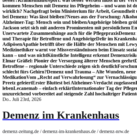
besser?
Krankenhausreport: was besser werden muss in der Ver
kommen Menschen mit Demenz ins Pflegeheim – und wann ist der
wirklich? Nachgefragt beim Ministerium für Arbeit, Gesundheit
bei Demenz: Was lässt bleiben?
Neues aus der Forschung: Alkoh
Alzheimer-Tag: Mensch sein und bleiben
Angehörige bleiben größ
Jackson setzt sich mit anderen Prominenten mit persönlichem E
Unerwartete Zusammenhänge auch für die Pflegepraxis
Demenz i
und Therapie für Betroffene und Angehörige
Delir im Krankenh
Adipösen
Apathie betrifft über die Hälfte der Menschen mit L
Medizinethiker warnt vor Missverständnissen beim Einsatz sozia
kann – und was nicht
Künstliche Intelligenz erkennt Demenzrisi
Elmar Gräßel: Pionier der Versorgung älterer Menschen geehrt
D
Betroffene – regionale Unterschiede zeigen sich deutlich
Forschun
schlecht fürs Gehirn?
Demenz und Trauma – Alte Wunden, neue H
Medikation
Vom „Recht auf Verwahrlosung“ zur Vernachlässig
Preetz gefeiert
Erster Bluttest bei Alzheimer-Verdacht zugelassen
leben
Lecanemab – einfach erklärt
Internationaler Tag der Pfleg
unzureichend vorbereitet auf steigende Zahl hochaltriger Patienten
Do.. Juli 23rd, 2026
Demenz im Krankenhaus
demenz-zeitung.de / demenz-im-krankenhaus.de / demenz-nrw.de