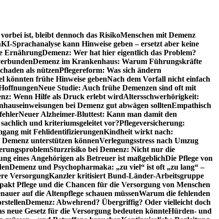
orbei ist, bleibt dennoch das Risiko
Menschen mit Demenz
n
KI-Sprachanalyse kann Hinweise geben – ersetzt aber keine
de Ernährung
Demenz: Wer hat hier eigentlich das Problem?
verbunden
Demenz im Krankenhaus: Warum Führungskräfte
chaden als nützen
Pflegereform: Was sich ändern
el könnten frühe Hinweise geben
Nach dem Vorfall nicht einfach
 Hoffnungen
Neue Studie: Auch frühe Demenzen sind oft mit
z: Wenn Hilfe als Druck erlebt wird
Altersschwerhörigkeit:
hauseinweisungen bei Demenz gut abwägen sollten
Empathisch
fehler
Neuer Alzheimer-Bluttest: Kann man damit den
achlich und kriteriumsgeleitet vor?
Pflegeversicherung:
mgang mit Fehlidentifizierungen
Kindheit wirkt nach:
i Demenz unterstützen können
Verlegungsstress nach Umzug
uerungsproblem
Sturzrisiko bei Demenz: Nicht nur die
ng eines Angehörigen als Betreuer ist maßgeblich
Die Pflege von
den
Demenz und Psychopharmaka: „zu viel“ ist oft „zu lang“ –
here Versorgung
Kanzler kritisiert Bund-Länder-Arbeitsgruppe
pakt Pflege und die Chancen für die Versorgung von Menschen
nauer auf die Altenpflege schauen müssen
Warum die fehlenden
rstellen
Demenz: Abwehrend? Übergriffig? Oder vielleicht doch
s neue Gesetz für die Versorgung bedeuten könnte
Hürden- und