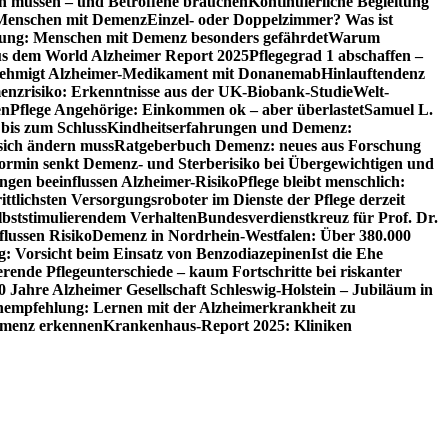
en müssen – und Betroffene brauchen
Kontinuierliche Begleitung
t Menschen mit Demenz
Einzel- oder Doppelzimmer? Was ist
utung: Menschen mit Demenz besonders gefährdet
Warum
aus dem World Alzheimer Report 2025
Pflegegrad 1 abschaffen –
ehmigt Alzheimer-Medikament mit Donanemab
Hinlauftendenz
menzrisiko: Erkenntnisse aus der UK-Biobank-Studie
Welt-
en
Pflege Angehörige: Einkommen ok – aber überlastet
Samuel L.
 bis zum Schluss
Kindheitserfahrungen und Demenz:
sich ändern muss
Ratgeberbuch Demenz: neues aus Forschung
ormin senkt Demenz- und Sterberisiko bei Übergewichtigen und
ungen beeinflussen Alzheimer-Risiko
Pflege bleibt menschlich:
rittlichsten Versorgungsroboter im Dienste der Pflege derzeit
lbststimulierendem Verhalten
Bundesverdienstkreuz für Prof. Dr.
flussen Risiko
Demenz in Nordrhein-Westfalen: Über 380.000
: Vorsicht beim Einsatz von Benzodiazepinen
Ist die Ehe
erende Pflegeunterschiede – kaum Fortschritte bei riskanter
0 Jahre Alzheimer Gesellschaft Schleswig-Holstein – Jubiläum in
empfehlung: Lernen mit der Alzheimerkrankheit zu
Demenz erkennen
Krankenhaus-Report 2025: Kliniken