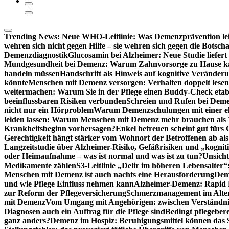
Trending News:
Neue WHO-Leitlinie: Was Demenzprävention lei
wehren sich nicht gegen Hilfe – sie wehren sich gegen die Botscha
Demenzdiagnostik
Glucosamin bei Alzheimer: Neue Studie liefer
Mundgesundheit bei Demenz: Warum Zahnvorsorge zu Hause
handeln müssen
Handschrift als Hinweis auf kognitive Veränder
könnte
Menschen mit Demenz versorgen: Verhalten doppelt lesen
weitermachen: Warum Sie in der Pflege einen Buddy-Check etabl
beeinflussbaren Risiken verbunden
Schreien und Rufen bei Demen
nicht nur ein Hörproblem
Warum Demenzschulungen mit einer eh
leiden lassen: Warum Menschen mit Demenz mehr brauchen als 
Krankheitsbeginn vorhersagen?
Enkel betreuen scheint gut fürs 
Gerechtigkeit hängt stärker vom Wohnort der Betroffenen ab al
Langzeitstudie über Alzheimer-Risiko, Gefäßrisiken und „kognit
oder Heimaufnahme – was ist normal und was ist zu tun?
Unsich
Medikamente zählen
S3-Leitlinie „Delir im höheren Lebensalter“
Menschen mit Demenz ist auch nachts eine Herausforderung
Deme
und wie Pflege Einfluss nehmen kann
Alzheimer-Demenz: Rapid Re
zur Reform der Pflegeversicherung
Schmerzmanagement im Alter n
mit Demenz
Vom Umgang mit Angehörigen: zwischen Verständni
Diagnosen auch ein Auftrag für die Pflege sind
Bedingt pflegebere
ganz anders?
Demenz im Hospiz: Beruhigungsmittel können das S