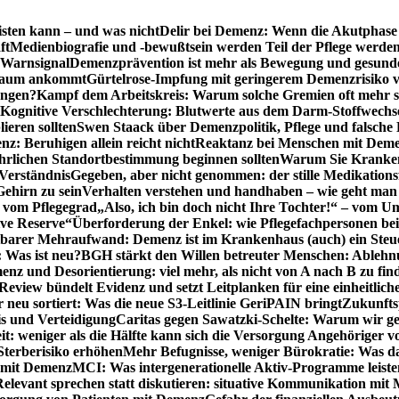
sten kann – und was nicht
Delir bei Demenz: Wenn die Akutphase v
ft
Medienbiografie und -bewußtsein werden Teil der Pflege werde
t Warnsignal
Demenzprävention ist mehr als Bewegung und gesun
 kaum ankommt
Gürtelrose-Impfung mit geringerem Demenzrisiko 
ungen?
Kampf dem Arbeitskreis: Warum solche Gremien oft mehr s
Kognitive Verschlechterung: Blutwerte aus dem Darm-Stoffwechs
ieren sollten
Swen Staack über Demenzpolitik, Pflege und falsche
z: Beruhigen allein reicht nicht
Reaktanz bei Menschen mit Demen
rlichen Standortbestimmung beginnen sollten
Warum Sie Kranken
Verständnis
Gegeben, aber nicht genommen: der stille Medikations
Gehirn zu sein
Verhalten verstehen und handhaben – wie geht man s
s vom Pflegegrad
„Also, ich bin doch nicht Ihre Tochter!“ – vom U
ive Reserve“
Überforderung der Enkel: wie Pflegefachpersonen be
tbarer Mehraufwand: Demenz ist im Krankenhaus (auch) ein Ste
: Was ist neu?
BGH stärkt den Willen betreuter Menschen: Ablehnu
nz und Desorientierung: viel mehr, als nicht von A nach B zu fin
view bündelt Evidenz und setzt Leitplanken für eine einheitlic
eu sortiert: Was die neue S3-Leitlinie GeriPAIN bringt
Zukunfts
s und Verteidigung
Caritas gegen Sawatzki-Schelte: Warum wir ge
it: weniger als die Hälfte kann sich die Versorgung Angehöriger vo
terberisiko erhöhen
Mehr Befugnisse, weniger Bürokratie: Was da
n mit Demenz
MCI: Was intergenerationelle Aktiv-Programme leist
Relevant sprechen statt diskutieren: situative Kommunikation mi