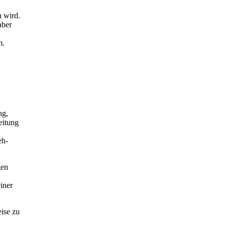
n wird.
aber
m.
ng,
eitung
eh-
gen
iner
eise zu