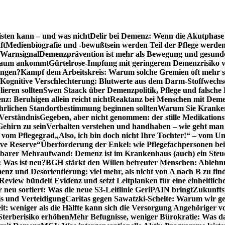
sten kann – und was nicht
Delir bei Demenz: Wenn die Akutphase v
ft
Medienbiografie und -bewußtsein werden Teil der Pflege werde
t Warnsignal
Demenzprävention ist mehr als Bewegung und gesun
 kaum ankommt
Gürtelrose-Impfung mit geringerem Demenzrisiko 
ungen?
Kampf dem Arbeitskreis: Warum solche Gremien oft mehr s
Kognitive Verschlechterung: Blutwerte aus dem Darm-Stoffwechs
ieren sollten
Swen Staack über Demenzpolitik, Pflege und falsche
z: Beruhigen allein reicht nicht
Reaktanz bei Menschen mit Demen
rlichen Standortbestimmung beginnen sollten
Warum Sie Kranken
Verständnis
Gegeben, aber nicht genommen: der stille Medikations
Gehirn zu sein
Verhalten verstehen und handhaben – wie geht man s
s vom Pflegegrad
„Also, ich bin doch nicht Ihre Tochter!“ – vom U
ive Reserve“
Überforderung der Enkel: wie Pflegefachpersonen be
tbarer Mehraufwand: Demenz ist im Krankenhaus (auch) ein Ste
: Was ist neu?
BGH stärkt den Willen betreuter Menschen: Ablehnu
nz und Desorientierung: viel mehr, als nicht von A nach B zu fin
view bündelt Evidenz und setzt Leitplanken für eine einheitlic
eu sortiert: Was die neue S3-Leitlinie GeriPAIN bringt
Zukunfts
s und Verteidigung
Caritas gegen Sawatzki-Schelte: Warum wir ge
it: weniger als die Hälfte kann sich die Versorgung Angehöriger vo
terberisiko erhöhen
Mehr Befugnisse, weniger Bürokratie: Was da