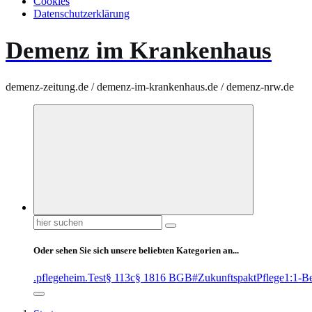
Cookies
Datenschutzerklärung
Demenz im Krankenhaus
demenz-zeitung.de / demenz-im-krankenhaus.de / demenz-nrw.de
Suchen
nach:
Oder sehen Sie sich unsere beliebten Kategorien an...
.pflegeheim
.Test
§ 113c
§ 1816 BGB
#ZukunftspaktPflege
1:1-B