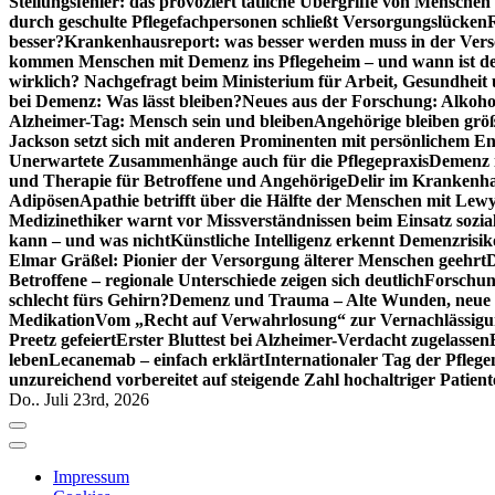
Stellungsfehler: das provoziert tätliche Übergriffe von Mensche
durch geschulte Pflegefachpersonen schließt Versorgungslücken
besser?
Krankenhausreport: was besser werden muss in der Ver
kommen Menschen mit Demenz ins Pflegeheim – und wann ist der
wirklich? Nachgefragt beim Ministerium für Arbeit, Gesundheit
bei Demenz: Was lässt bleiben?
Neues aus der Forschung: Alkoh
Alzheimer-Tag: Mensch sein und bleiben
Angehörige bleiben größ
Jackson setzt sich mit anderen Prominenten mit persönlichem E
Unerwartete Zusammenhänge auch für die Pflegepraxis
Demenz i
und Therapie für Betroffene und Angehörige
Delir im Krankenh
Adipösen
Apathie betrifft über die Hälfte der Menschen mit L
Medizinethiker warnt vor Missverständnissen beim Einsatz sozia
kann – und was nicht
Künstliche Intelligenz erkennt Demenzrisi
Elmar Gräßel: Pionier der Versorgung älterer Menschen geehrt
D
Betroffene – regionale Unterschiede zeigen sich deutlich
Forschun
schlecht fürs Gehirn?
Demenz und Trauma – Alte Wunden, neue H
Medikation
Vom „Recht auf Verwahrlosung“ zur Vernachlässig
Preetz gefeiert
Erster Bluttest bei Alzheimer-Verdacht zugelassen
leben
Lecanemab – einfach erklärt
Internationaler Tag der Pfleg
unzureichend vorbereitet auf steigende Zahl hochaltriger Patienten
Do.. Juli 23rd, 2026
Impressum