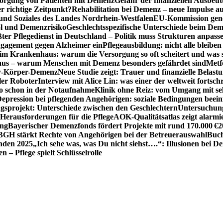
sorgung von Patienten mit Demenz
Gefahr der finanziellen Ausbe
 richtige Zeitpunkt?
Rehabilitation bei Demenz – neue Impulse 
 und Soziales des Landes Nordrhein-Westfalen
EU-Kommission gen
ol und Demenzrisiko
Geschlechtsspezifische Unterschiede beim De
ter Pflegedienst in Deutschland – Politik muss Strukturen anpass
ngagement gegen Alzheimer ein
Pflegeausbildung: nicht alle bleiben
m Krankenhaus: warum die Versorgung so oft scheitert und was 
aus – warum Menschen mit Demenz besonders gefährdet sind
Metf
ewy-Körper-Demenz
Neue Studie zeigt: Trauer und finanzielle Belast
ler Roboter
Interview mit Alice Lin: was einer der weltweit fortsch
ko schon in der Notaufnahme
Klinik ohne Reiz: vom Umgang mit se
epression bei pflegenden Angehörigen: soziale Bedingungen beein
gsprojekt: Unterschiede zwischen den Geschlechtern
Untersuchung
erausforderungen für die Pflege
AOK-Qualitätsatlas zeigt alarmi
ung
Bayerischer Demenzfonds fördert Projekte mit rund 170.000 €
2
BGH stärkt Rechte von Angehörigen bei der Betreuerauswahl
Buch
enden 2025
„Ich sehe was, was Du nicht siehst….“: Illusionen bei 
 – Pflege spielt Schlüsselrolle