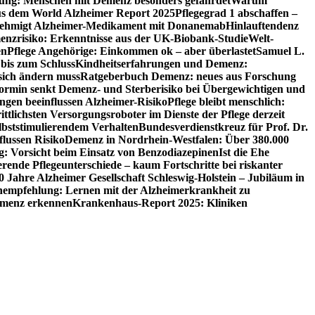
utung: Menschen mit Demenz besonders gefährdet
Warum
aus dem World Alzheimer Report 2025
Pflegegrad 1 abschaffen –
ehmigt Alzheimer-Medikament mit Donanemab
Hinlauftendenz
menzrisiko: Erkenntnisse aus der UK-Biobank-Studie
Welt-
en
Pflege Angehörige: Einkommen ok – aber überlastet
Samuel L.
 bis zum Schluss
Kindheitserfahrungen und Demenz:
sich ändern muss
Ratgeberbuch Demenz: neues aus Forschung
ormin senkt Demenz- und Sterberisiko bei Übergewichtigen und
ungen beeinflussen Alzheimer-Risiko
Pflege bleibt menschlich:
rittlichsten Versorgungsroboter im Dienste der Pflege derzeit
lbststimulierendem Verhalten
Bundesverdienstkreuz für Prof. Dr.
flussen Risiko
Demenz in Nordrhein-Westfalen: Über 380.000
: Vorsicht beim Einsatz von Benzodiazepinen
Ist die Ehe
erende Pflegeunterschiede – kaum Fortschritte bei riskanter
0 Jahre Alzheimer Gesellschaft Schleswig-Holstein – Jubiläum in
empfehlung: Lernen mit der Alzheimerkrankheit zu
Demenz erkennen
Krankenhaus-Report 2025: Kliniken