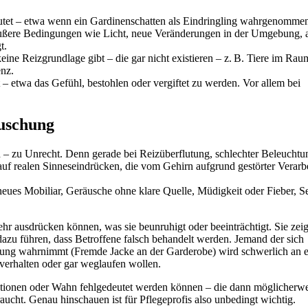
edeutet – etwa wenn ein Gardinenschatten als Eindringling wahrgenomme
 äußere Bedingungen wie Licht, neue Veränderungen in der Umgebung, 
t.
ne Reizgrundlage gibt – die gar nicht existieren – z. B. Tiere im Rau
nz.
 – etwa das Gefühl, bestohlen oder vergiftet zu werden. Vor allem bei
äuschung
on – zu Unrecht. Denn gerade bei Reizüberflutung, schlechter Beleuchtu
uf realen Sinneseindrücken, die vom Gehirn aufgrund gestörter Verarb
neues Mobiliar, Geräusche ohne klare Quelle, Müdigkeit oder Fieber, S
r ausdrücken können, was sie beunruhigt oder beeinträchtigt. Sie zei
dazu führen, dass Betroffene falsch behandelt werden. Jemand der sich
nung wahrnimmt (Fremde Jacke an der Garderobe) wird schwerlich an e
verhalten oder gar weglaufen wollen.
zinationen oder Wahn fehlgedeutet werden können – die dann möglicherw
ucht. Genau hinschauen ist für Pflegeprofis also unbedingt wichtig.