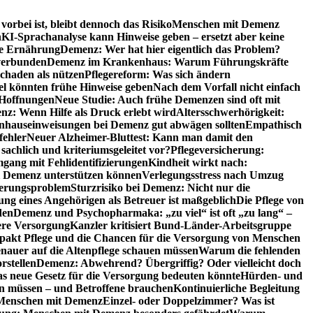
orbei ist, bleibt dennoch das Risiko
Menschen mit Demenz
n
KI-Sprachanalyse kann Hinweise geben – ersetzt aber keine
de Ernährung
Demenz: Wer hat hier eigentlich das Problem?
verbunden
Demenz im Krankenhaus: Warum Führungskräfte
chaden als nützen
Pflegereform: Was sich ändern
el könnten frühe Hinweise geben
Nach dem Vorfall nicht einfach
 Hoffnungen
Neue Studie: Auch frühe Demenzen sind oft mit
z: Wenn Hilfe als Druck erlebt wird
Altersschwerhörigkeit:
hauseinweisungen bei Demenz gut abwägen sollten
Empathisch
fehler
Neuer Alzheimer-Bluttest: Kann man damit den
achlich und kriteriumsgeleitet vor?
Pflegeversicherung:
mgang mit Fehlidentifizierungen
Kindheit wirkt nach:
i Demenz unterstützen können
Verlegungsstress nach Umzug
uerungsproblem
Sturzrisiko bei Demenz: Nicht nur die
ng eines Angehörigen als Betreuer ist maßgeblich
Die Pflege von
den
Demenz und Psychopharmaka: „zu viel“ ist oft „zu lang“ –
here Versorgung
Kanzler kritisiert Bund-Länder-Arbeitsgruppe
pakt Pflege und die Chancen für die Versorgung von Menschen
nauer auf die Altenpflege schauen müssen
Warum die fehlenden
rstellen
Demenz: Abwehrend? Übergriffig? Oder vielleicht doch
s neue Gesetz für die Versorgung bedeuten könnte
Hürden- und
en müssen – und Betroffene brauchen
Kontinuierliche Begleitung
t Menschen mit Demenz
Einzel- oder Doppelzimmer? Was ist