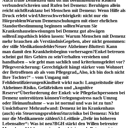
Auch frühe Demenzen sind oft mit beeinflussbaren Risiken
verbunden
Schreien und Rufen bei Demenz: Beruhigen allein
reicht nicht
Reaktanz bei Menschen mit Demenz: Wenn Hilfe als
Druck erlebt wird
Altersschwerhörigkeit: nicht nur ein
Hörproblem
Warum Demenzschulungen mit einer ehrlichen
Standortbestimmung beginnen sollten
Warum Sie
Krankenhauseinweisungen bei Demenz gut abwägen
sollten
Empathisch leiden lassen: Warum Menschen mit Demenz
mehr brauchen als Verständnis
Gegeben, aber nicht genommen:
der stille Medikationsfehler
Neuer Alzheimer-Bluttest: Kann
man damit den Krankheitsbeginn vorhersagen?
Enkel betreuen
scheint gut fürs Gehirn zu sein
Verhalten verstehen und
handhaben – wie geht man sachlich und kriteriumsgeleitet vor?
Pflegeversicherung: Gerechtigkeit hängt stärker vom Wohnort
der Betroffenen ab als vom Pflegegrad
„Also, ich bin doch nicht
Ihre Tochter!“ – vom Umgang mit
Fehlidentifizierungen
Kindheit wirkt nach: Langzeitstudie über
Alzheimer-Risiko, Gefäßrisiken und „kognitive
Reserve“
Überforderung der Enkel: wie Pflegefachpersonen bei
Demenz unterstützen können
Verlegungsstress nach Umzug
oder Heimaufnahme – was ist normal und was ist zu tun?
Unsichtbarer Mehraufwand: Demenz ist im Krankenhaus
(auch) ein Steuerungsproblem
Sturzrisiko bei Demenz: Nicht
nur die Medikamente zählen
S3-Leitlinie „Delir im höheren
Lebensalter“: Was ist neu?
BGH stärkt den Willen betreuter