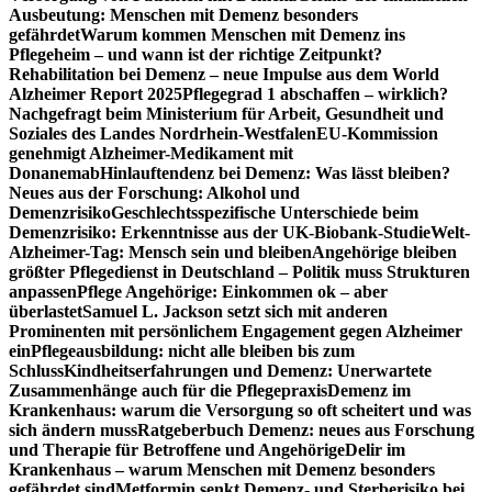
Ausbeutung: Menschen mit Demenz besonders
gefährdet
Warum kommen Menschen mit Demenz ins
Pflegeheim – und wann ist der richtige Zeitpunkt?
Rehabilitation bei Demenz – neue Impulse aus dem World
Alzheimer Report 2025
Pflegegrad 1 abschaffen – wirklich?
Nachgefragt beim Ministerium für Arbeit, Gesundheit und
Soziales des Landes Nordrhein-Westfalen
EU-Kommission
genehmigt Alzheimer-Medikament mit
Donanemab
Hinlauftendenz bei Demenz: Was lässt bleiben?
Neues aus der Forschung: Alkohol und
Demenzrisiko
Geschlechtsspezifische Unterschiede beim
Demenzrisiko: Erkenntnisse aus der UK-Biobank-Studie
Welt-
Alzheimer-Tag: Mensch sein und bleiben
Angehörige bleiben
größter Pflegedienst in Deutschland – Politik muss Strukturen
anpassen
Pflege Angehörige: Einkommen ok – aber
überlastet
Samuel L. Jackson setzt sich mit anderen
Prominenten mit persönlichem Engagement gegen Alzheimer
ein
Pflegeausbildung: nicht alle bleiben bis zum
Schluss
Kindheitserfahrungen und Demenz: Unerwartete
Zusammenhänge auch für die Pflegepraxis
Demenz im
Krankenhaus: warum die Versorgung so oft scheitert und was
sich ändern muss
Ratgeberbuch Demenz: neues aus Forschung
und Therapie für Betroffene und Angehörige
Delir im
Krankenhaus – warum Menschen mit Demenz besonders
gefährdet sind
Metformin senkt Demenz- und Sterberisiko bei