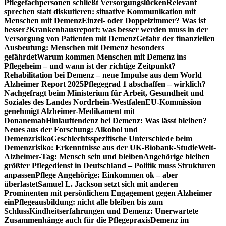
Pflegefachpersonen schließt Versorgungslücken
Relevant
sprechen statt diskutieren: situative Kommunikation mit
Menschen mit Demenz
Einzel- oder Doppelzimmer? Was ist
besser?
Krankenhausreport: was besser werden muss in der
Versorgung von Patienten mit Demenz
Gefahr der finanziellen
Ausbeutung: Menschen mit Demenz besonders
gefährdet
Warum kommen Menschen mit Demenz ins
Pflegeheim – und wann ist der richtige Zeitpunkt?
Rehabilitation bei Demenz – neue Impulse aus dem World
Alzheimer Report 2025
Pflegegrad 1 abschaffen – wirklich?
Nachgefragt beim Ministerium für Arbeit, Gesundheit und
Soziales des Landes Nordrhein-Westfalen
EU-Kommission
genehmigt Alzheimer-Medikament mit
Donanemab
Hinlauftendenz bei Demenz: Was lässt bleiben?
Neues aus der Forschung: Alkohol und
Demenzrisiko
Geschlechtsspezifische Unterschiede beim
Demenzrisiko: Erkenntnisse aus der UK-Biobank-Studie
Welt-
Alzheimer-Tag: Mensch sein und bleiben
Angehörige bleiben
größter Pflegedienst in Deutschland – Politik muss Strukturen
anpassen
Pflege Angehörige: Einkommen ok – aber
überlastet
Samuel L. Jackson setzt sich mit anderen
Prominenten mit persönlichem Engagement gegen Alzheimer
ein
Pflegeausbildung: nicht alle bleiben bis zum
Schluss
Kindheitserfahrungen und Demenz: Unerwartete
Zusammenhänge auch für die Pflegepraxis
Demenz im