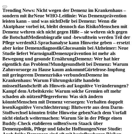
Zum
Inhalt
Trending News:
Nicht wegen der Demenz im Krankenhaus –
springen
sondern mit ihr
Neue WHO-Leitlinie: Was Demenzprävention
leisten kann – und was nicht
Delir bei Demenz: Wenn die
Akutphase vorbei ist, bleibt dennoch das Risiko
Menschen mit
Demenz wehren sich nicht gegen Hilfe – sie wehren sich gegen
die Botschaft
Medienbiografie und -bewußtsein werden Teil der
Pflege werden
KI-Sprachanalyse kann Hinweise geben – ersetzt
aber keine Demenzdiagnostik
Glucosamin bei Alzheimer: Neue
Studie liefert Warnsignal
Demenzprävention ist mehr als
Bewegung und gesunde Ernährung
Demenz: Wer hat hier
eigentlich das Problem?
Mundgesundheit bei Demenz: Warum
Zahnvorsorge zu Hause kaum ankommt
Gürtelrose-Impfung
mit geringerem Demenzrisiko verbunden
Demenz im
Krankenhaus: Warum Führungskräfte handeln
müssen
Handschrift als Hinweis auf kognitive Veränderungen?
Kampf dem Arbeitskreis: Warum solche Gremien oft mehr
schaden als nützen
Pflegereform: Was sich ändern
könnte
Menschen mit Demenz versorgen: Verhalten doppelt
lesen
Kognitive Verschlechterung: Blutwerte aus dem Darm-
Stoffwechsel könnten frühe Hinweise geben
Nach dem Vorfall
nicht einfach weitermachen: Warum Sie in der Pflege einen
Buddy-Check etablieren sollten
Swen Staack über
Demenzpolitik, Pflege und falsche Hoffnungen
Neue Studie: