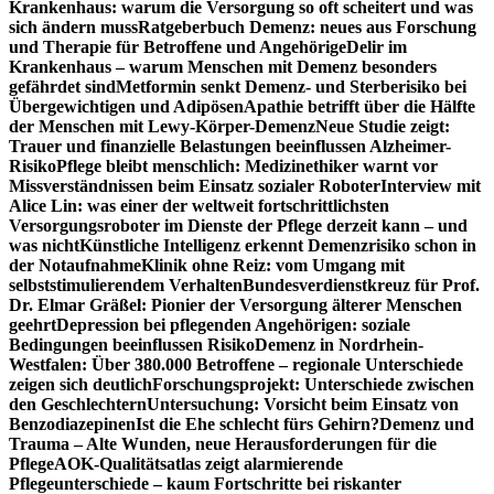
Krankenhaus: warum die Versorgung so oft scheitert und was
sich ändern muss
Ratgeberbuch Demenz: neues aus Forschung
und Therapie für Betroffene und Angehörige
Delir im
Krankenhaus – warum Menschen mit Demenz besonders
gefährdet sind
Metformin senkt Demenz- und Sterberisiko bei
Übergewichtigen und Adipösen
Apathie betrifft über die Hälfte
der Menschen mit Lewy-Körper-Demenz
Neue Studie zeigt:
Trauer und finanzielle Belastungen beeinflussen Alzheimer-
Risiko
Pflege bleibt menschlich: Medizinethiker warnt vor
Missverständnissen beim Einsatz sozialer Roboter
Interview mit
Alice Lin: was einer der weltweit fortschrittlichsten
Versorgungsroboter im Dienste der Pflege derzeit kann – und
was nicht
Künstliche Intelligenz erkennt Demenzrisiko schon in
der Notaufnahme
Klinik ohne Reiz: vom Umgang mit
selbststimulierendem Verhalten
Bundesverdienstkreuz für Prof.
Dr. Elmar Gräßel: Pionier der Versorgung älterer Menschen
geehrt
Depression bei pflegenden Angehörigen: soziale
Bedingungen beeinflussen Risiko
Demenz in Nordrhein-
Westfalen: Über 380.000 Betroffene – regionale Unterschiede
zeigen sich deutlich
Forschungsprojekt: Unterschiede zwischen
den Geschlechtern
Untersuchung: Vorsicht beim Einsatz von
Benzodiazepinen
Ist die Ehe schlecht fürs Gehirn?
Demenz und
Trauma – Alte Wunden, neue Herausforderungen für die
Pflege
AOK-Qualitätsatlas zeigt alarmierende
Pflegeunterschiede – kaum Fortschritte bei riskanter