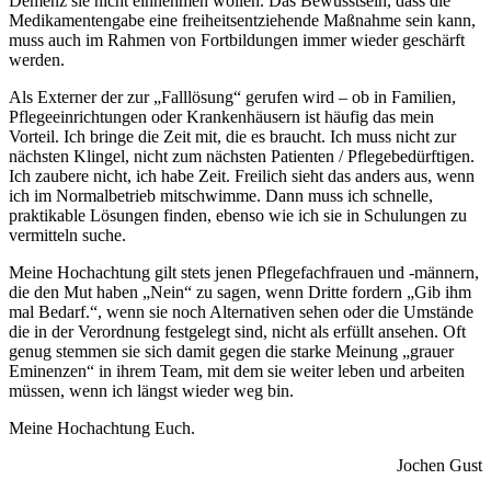
Demenz sie nicht einnehmen wollen. Das Bewusstsein, dass die
Medikamentengabe eine freiheitsentziehende Maßnahme sein kann,
muss auch im Rahmen von Fortbildungen immer wieder geschärft
werden.
Als Externer der zur „Falllösung“ gerufen wird – ob in Familien,
Pflegeeinrichtungen oder Krankenhäusern ist häufig das mein
Vorteil. Ich bringe die Zeit mit, die es braucht. Ich muss nicht zur
nächsten Klingel, nicht zum nächsten Patienten / Pflegebedürftigen.
Ich zaubere nicht, ich habe Zeit. Freilich sieht das anders aus, wenn
ich im Normalbetrieb mitschwimme. Dann muss ich schnelle,
praktikable Lösungen finden, ebenso wie ich sie in Schulungen zu
vermitteln suche.
Meine Hochachtung gilt stets jenen Pflegefachfrauen und -männern,
die den Mut haben „Nein“ zu sagen, wenn Dritte fordern „Gib ihm
mal Bedarf.“, wenn sie noch Alternativen sehen oder die Umstände
die in der Verordnung festgelegt sind, nicht als erfüllt ansehen. Oft
genug stemmen sie sich damit gegen die starke Meinung „grauer
Eminenzen“ in ihrem Team, mit dem sie weiter leben und arbeiten
müssen, wenn ich längst wieder weg bin.
Meine Hochachtung Euch.
Jochen Gust