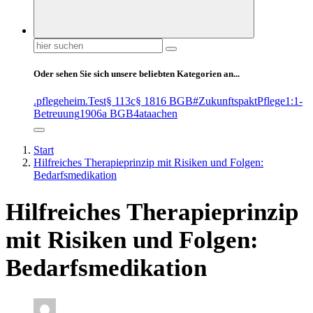
Suchen
nach:
Oder sehen Sie sich unsere beliebten Kategorien an...
.pflegeheim
.Test
§ 113c
§ 1816 BGB
#ZukunftspaktPflege
1:1-
Betreuung
1906a BGB
4at
aachen
Start
Hilfreiches Therapieprinzip mit Risiken und Folgen:
Bedarfsmedikation
Hilfreiches Therapieprinzip
mit Risiken und Folgen:
Bedarfsmedikation