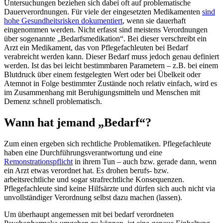
Untersuchungen beziehen sich dabei oft auf problematische
Dauerverordnungen. Für viele der eingesetzten Medikamenten
sind
hohe Gesundheitsrisken dokumentiert
, wenn sie dauerhaft
eingenommen werden. Nicht erfasst sind meistens Verordnungen
über sogenannte „Bedarfsmedikation“. Bei dieser verschreibt ein
Arzt ein Medikament, das von Pflegefachleuten bei Bedarf
verabreicht werden kann. Dieser Bedarf muss jedoch genau definiert
werden. Ist das bei leicht bestimmbaren Parametern – z.B. bei einem
Blutdruck über einem festgelegten Wert oder bei Übelkeit oder
Atemnot in Folge bestimmter Zustände noch relativ einfach, wird es
im Zusammenhang mit Beruhigungsmitteln und Menschen mit
Demenz schnell problematisch.
Wann hat jemand „Bedarf“?
Zum einen ergeben sich rechtliche Problematiken. Pflegefachleute
haben eine Durchführungsverantwortung und eine
Remonstrationspflicht
in ihrem Tun – auch bzw. gerade dann, wenn
ein Arzt etwas verordnet hat. Es drohen berufs- bzw.
arbeitsrechtliche und sogar strafrechtliche Konsequenzen.
Pflegefachleute sind keine Hilfsärzte und dürfen sich auch nicht via
unvollständiger Verordnung selbst dazu machen (lassen).
Um überhaupt angemessen mit bei bedarf verordneten