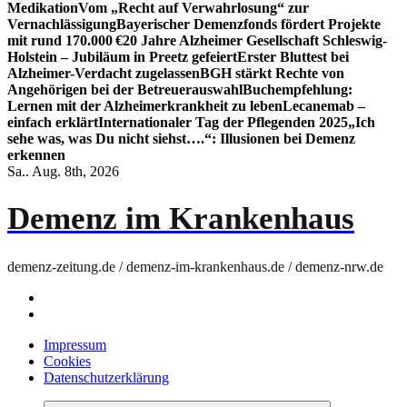
Medikation
Vom „Recht auf Verwahrlosung“ zur
Vernachlässigung
Bayerischer Demenzfonds fördert Projekte
mit rund 170.000 €
20 Jahre Alzheimer Gesellschaft Schleswig-
Holstein – Jubiläum in Preetz gefeiert
Erster Bluttest bei
Alzheimer-Verdacht zugelassen
BGH stärkt Rechte von
Angehörigen bei der Betreuerauswahl
Buchempfehlung:
Lernen mit der Alzheimerkrankheit zu leben
Lecanemab –
einfach erklärt
Internationaler Tag der Pflegenden 2025
„Ich
sehe was, was Du nicht siehst….“: Illusionen bei Demenz
erkennen
Sa.. Aug. 8th, 2026
Demenz im Krankenhaus
demenz-zeitung.de / demenz-im-krankenhaus.de / demenz-nrw.de
Impressum
Cookies
Datenschutzerklärung