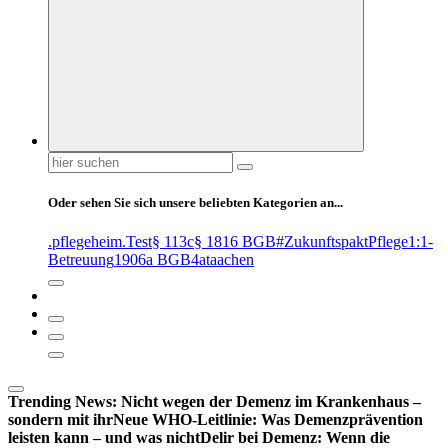
Suchen
nach:
Oder sehen Sie sich unsere beliebten Kategorien an...
.pflegeheim
.Test
§ 113c
§ 1816 BGB
#ZukunftspaktPflege
1:1-
Betreuung
1906a BGB
4at
aachen
Trending News:
Nicht wegen der Demenz im Krankenhaus –
sondern mit ihr
Neue WHO-Leitlinie: Was Demenzprävention
leisten kann – und was nicht
Delir bei Demenz: Wenn die