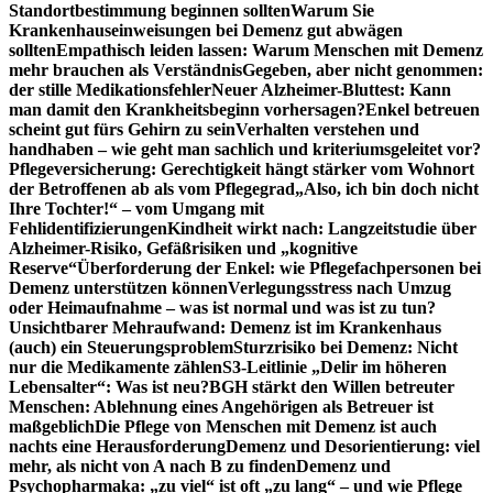
Standortbestimmung beginnen sollten
Warum Sie
Krankenhauseinweisungen bei Demenz gut abwägen
sollten
Empathisch leiden lassen: Warum Menschen mit Demenz
mehr brauchen als Verständnis
Gegeben, aber nicht genommen:
der stille Medikationsfehler
Neuer Alzheimer-Bluttest: Kann
man damit den Krankheitsbeginn vorhersagen?
Enkel betreuen
scheint gut fürs Gehirn zu sein
Verhalten verstehen und
handhaben – wie geht man sachlich und kriteriumsgeleitet vor?
Pflegeversicherung: Gerechtigkeit hängt stärker vom Wohnort
der Betroffenen ab als vom Pflegegrad
„Also, ich bin doch nicht
Ihre Tochter!“ – vom Umgang mit
Fehlidentifizierungen
Kindheit wirkt nach: Langzeitstudie über
Alzheimer-Risiko, Gefäßrisiken und „kognitive
Reserve“
Überforderung der Enkel: wie Pflegefachpersonen bei
Demenz unterstützen können
Verlegungsstress nach Umzug
oder Heimaufnahme – was ist normal und was ist zu tun?
Unsichtbarer Mehraufwand: Demenz ist im Krankenhaus
(auch) ein Steuerungsproblem
Sturzrisiko bei Demenz: Nicht
nur die Medikamente zählen
S3-Leitlinie „Delir im höheren
Lebensalter“: Was ist neu?
BGH stärkt den Willen betreuter
Menschen: Ablehnung eines Angehörigen als Betreuer ist
maßgeblich
Die Pflege von Menschen mit Demenz ist auch
nachts eine Herausforderung
Demenz und Desorientierung: viel
mehr, als nicht von A nach B zu finden
Demenz und
Psychopharmaka: „zu viel“ ist oft „zu lang“ – und wie Pflege