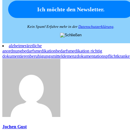
Kein Spam! Erfahre mehr in der
Datenschutzerklärung
.
alzheimer
ärztliche
anordnung
bedarfsmedikation
bedarfsmedikation richtig
dokumentieren
beruhigungsmittel
demenz
dokumentationspflicht
kranke
Jochen Gust