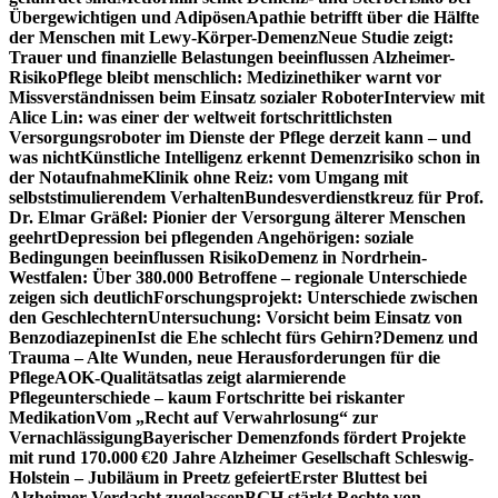
Übergewichtigen und Adipösen
Apathie betrifft über die Hälfte
der Menschen mit Lewy-Körper-Demenz
Neue Studie zeigt:
Trauer und finanzielle Belastungen beeinflussen Alzheimer-
Risiko
Pflege bleibt menschlich: Medizinethiker warnt vor
Missverständnissen beim Einsatz sozialer Roboter
Interview mit
Alice Lin: was einer der weltweit fortschrittlichsten
Versorgungsroboter im Dienste der Pflege derzeit kann – und
was nicht
Künstliche Intelligenz erkennt Demenzrisiko schon in
der Notaufnahme
Klinik ohne Reiz: vom Umgang mit
selbststimulierendem Verhalten
Bundesverdienstkreuz für Prof.
Dr. Elmar Gräßel: Pionier der Versorgung älterer Menschen
geehrt
Depression bei pflegenden Angehörigen: soziale
Bedingungen beeinflussen Risiko
Demenz in Nordrhein-
Westfalen: Über 380.000 Betroffene – regionale Unterschiede
zeigen sich deutlich
Forschungsprojekt: Unterschiede zwischen
den Geschlechtern
Untersuchung: Vorsicht beim Einsatz von
Benzodiazepinen
Ist die Ehe schlecht fürs Gehirn?
Demenz und
Trauma – Alte Wunden, neue Herausforderungen für die
Pflege
AOK-Qualitätsatlas zeigt alarmierende
Pflegeunterschiede – kaum Fortschritte bei riskanter
Medikation
Vom „Recht auf Verwahrlosung“ zur
Vernachlässigung
Bayerischer Demenzfonds fördert Projekte
mit rund 170.000 €
20 Jahre Alzheimer Gesellschaft Schleswig-
Holstein – Jubiläum in Preetz gefeiert
Erster Bluttest bei
Alzheimer-Verdacht zugelassen
BGH stärkt Rechte von