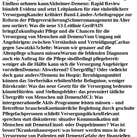
Einfluss nehmen kann
Alzheimer-Demenz: Rapid Review
bündelt Evidenz und setzt Leitplanken für eine einheitlichere
Versorgung
Kanzler kritisiert Bund-Länder-Arbeitsgruppe zur
Reform der Pflegeversicherung
Schmerzmanagement im Alter
neu sortiert: Was die neue S3-Leitlinie GeriPAIN
bringt
Zukunftspakt Pflege und die Chancen für die
Versorgung von Menschen mit Demenz
Vom Umgang mit
Angehörigen: zwischen Verständnis und Verteidigung
Caritas
gegen Sawatzki-Schelte: Warum wir genauer auf die
Altenpflege schauen müssen
Warum die fehlenden Diagnosen
auch ein Auftrag für die Pflege sind
Bedingt pflegebereit:
weniger als die Hälfte kann sich die Versorgung Angehöriger
vorstellen
Demenz: Abwehrend? Übergriffig? Oder vielleicht
doch ganz anders?
Demenz im Hospiz: Beruhigungsmittel
können das Sterberisiko erhöhen
Mehr Befugnisse, weniger
Bürokratie: Was das neue Gesetz für die Versorgung bedeuten
könnte
Hürden- und Stellungsfehler: das provoziert tätliche
Übergriffe von Menschen mit Demenz
MCI: Was
intergenerationelle Aktiv-Programme leisten müssen – und
Betroffene brauchen
Kontinuierliche Begleitung durch geschulte
Pflegefachpersonen schließt Versorgungslücken
Relevant
sprechen statt diskutieren: situative Kommunikation mit
Menschen mit Demenz
Einzel- oder Doppelzimmer? Was ist
besser?
Krankenhausreport: was besser werden muss in der
Versorgung von Patienten mit Demenz
Gefahr der finanziellen