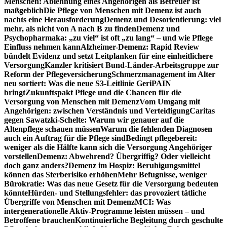
Menschen: Ablehnung eines Angehörigen als Betreuer ist
maßgeblich
Die Pflege von Menschen mit Demenz ist auch
nachts eine Herausforderung
Demenz und Desorientierung: viel
mehr, als nicht von A nach B zu finden
Demenz und
Psychopharmaka: „zu viel“ ist oft „zu lang“ – und wie Pflege
Einfluss nehmen kann
Alzheimer-Demenz: Rapid Review
bündelt Evidenz und setzt Leitplanken für eine einheitlichere
Versorgung
Kanzler kritisiert Bund-Länder-Arbeitsgruppe zur
Reform der Pflegeversicherung
Schmerzmanagement im Alter
neu sortiert: Was die neue S3-Leitlinie GeriPAIN
bringt
Zukunftspakt Pflege und die Chancen für die
Versorgung von Menschen mit Demenz
Vom Umgang mit
Angehörigen: zwischen Verständnis und Verteidigung
Caritas
gegen Sawatzki-Schelte: Warum wir genauer auf die
Altenpflege schauen müssen
Warum die fehlenden Diagnosen
auch ein Auftrag für die Pflege sind
Bedingt pflegebereit:
weniger als die Hälfte kann sich die Versorgung Angehöriger
vorstellen
Demenz: Abwehrend? Übergriffig? Oder vielleicht
doch ganz anders?
Demenz im Hospiz: Beruhigungsmittel
können das Sterberisiko erhöhen
Mehr Befugnisse, weniger
Bürokratie: Was das neue Gesetz für die Versorgung bedeuten
könnte
Hürden- und Stellungsfehler: das provoziert tätliche
Übergriffe von Menschen mit Demenz
MCI: Was
intergenerationelle Aktiv-Programme leisten müssen – und
Betroffene brauchen
Kontinuierliche Begleitung durch geschulte