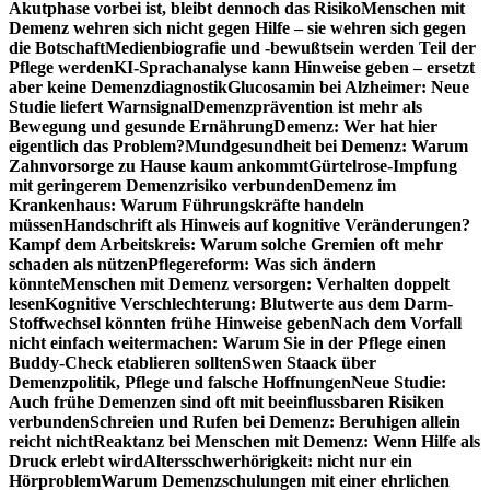
Akutphase vorbei ist, bleibt dennoch das Risiko
Menschen mit
Demenz wehren sich nicht gegen Hilfe – sie wehren sich gegen
die Botschaft
Medienbiografie und -bewußtsein werden Teil der
Pflege werden
KI-Sprachanalyse kann Hinweise geben – ersetzt
aber keine Demenzdiagnostik
Glucosamin bei Alzheimer: Neue
Studie liefert Warnsignal
Demenzprävention ist mehr als
Bewegung und gesunde Ernährung
Demenz: Wer hat hier
eigentlich das Problem?
Mundgesundheit bei Demenz: Warum
Zahnvorsorge zu Hause kaum ankommt
Gürtelrose-Impfung
mit geringerem Demenzrisiko verbunden
Demenz im
Krankenhaus: Warum Führungskräfte handeln
müssen
Handschrift als Hinweis auf kognitive Veränderungen?
Kampf dem Arbeitskreis: Warum solche Gremien oft mehr
schaden als nützen
Pflegereform: Was sich ändern
könnte
Menschen mit Demenz versorgen: Verhalten doppelt
lesen
Kognitive Verschlechterung: Blutwerte aus dem Darm-
Stoffwechsel könnten frühe Hinweise geben
Nach dem Vorfall
nicht einfach weitermachen: Warum Sie in der Pflege einen
Buddy-Check etablieren sollten
Swen Staack über
Demenzpolitik, Pflege und falsche Hoffnungen
Neue Studie:
Auch frühe Demenzen sind oft mit beeinflussbaren Risiken
verbunden
Schreien und Rufen bei Demenz: Beruhigen allein
reicht nicht
Reaktanz bei Menschen mit Demenz: Wenn Hilfe als
Druck erlebt wird
Altersschwerhörigkeit: nicht nur ein
Hörproblem
Warum Demenzschulungen mit einer ehrlichen