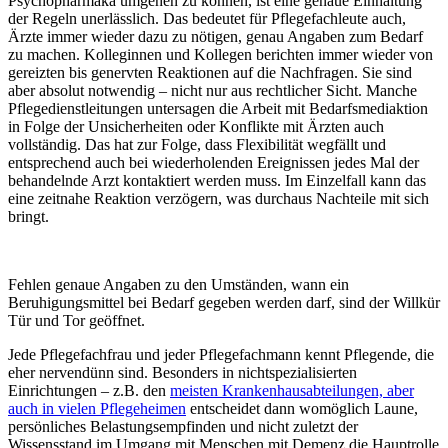
Psychopharmaka umgehen zu können, ist eine genaue Einhaltung
der Regeln unerlässlich. Das bedeutet für Pflegefachleute auch,
Ärzte immer wieder dazu zu nötigen, genau Angaben zum Bedarf
zu machen. Kolleginnen und Kollegen berichten immer wieder von
gereizten bis genervten Reaktionen auf die Nachfragen. Sie sind
aber absolut notwendig – nicht nur aus rechtlicher Sicht. Manche
Pflegedienstleitungen untersagen die Arbeit mit Bedarfsmediaktion
in Folge der Unsicherheiten oder Konflikte mit Ärzten auch
vollständig. Das hat zur Folge, dass Flexibilität wegfällt und
entsprechend auch bei wiederholenden Ereignissen jedes Mal der
behandelnde Arzt kontaktiert werden muss. Im Einzelfall kann das
eine zeitnahe Reaktion verzögern, was durchaus Nachteile mit sich
bringt.
Fehlen genaue Angaben zu den Umständen, wann ein
Beruhigungsmittel bei Bedarf gegeben werden darf, sind der Willkür
Tür und Tor geöffnet.
Jede Pflegefachfrau und jeder Pflegefachmann kennt Pflegende, die
eher nervendünn sind. Besonders in nichtspezialisierten
Einrichtungen – z.B. den
meisten Krankenhausabteilungen, aber
auch in vielen Pflegeheimen
entscheidet dann womöglich Laune,
persönliches Belastungsempfinden und nicht zuletzt der
Wissensstand im Umgang mit Menschen mit Demenz die Hauptrolle