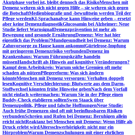
Akutphase vorbei ist, bleibt dennoch das Risiko
Menschen mit
Demenz wehren sich nicht gegen Hilfe – sie wehren sich gegen
die Botschaft
Medienbiografie und -bewußtsein werden Teil der
Pflege werden
KI-Sprachanalyse kann Hinweise geben – ersetzt
aber keine Demenzdiagnostik
Glucosamin bei Alzheimer: Neue
Studie liefert Warnsignal
Demenzprävention ist mehr als
Bewegung und gesunde Ernährung
Demenz: Wer hat hier
eigentlich das Problem?
Mundgesundheit bei Demenz: Warum
Zahnvorsorge zu Hause kaum ankommt
Gürtelrose-Impfung
mit geringerem Demenzrisiko verbunden
Demenz im
Krankenhaus: Warum Führungskräfte handeln
müssen
Handschrift als Hinweis auf kognitive Veränderungen?
Kampf dem Arbeitskreis: Warum solche Gremien oft mehr
schaden als nützen
Pflegereform: Was sich ändern
könnte
Menschen mit Demenz versorgen: Verhalten doppelt
lesen
Kognitive Verschlechterung: Blutwerte aus dem Darm-
Stoffwechsel könnten frühe Hinweise geben
Nach dem Vorfall
nicht einfach weitermachen: Warum Sie in der Pflege einen
Buddy-Check etablieren sollten
Swen Staack über
Demenzpolitik, Pflege und falsche Hoffnungen
Neue Studie:
Auch frühe Demenzen sind oft mit beeinflussbaren Risiken
verbunden
Schreien und Rufen bei Demenz: Beruhigen allein
reicht nicht
Reaktanz bei Menschen mit Demenz: Wenn Hilfe als
Druck erlebt wird
Altersschwerhörigkeit: nicht nur ein
Hörproblem
Warum Demenzschulungen mit einer ehrlichen