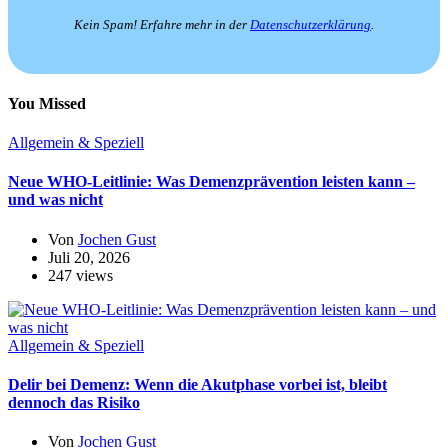
Kein Spam! Erfahre mehr in der
Datenschutzerklärung
.
You Missed
Allgemein & Speziell
Neue WHO-Leitlinie: Was Demenzprävention leisten kann –
und was nicht
Von
Jochen Gust
Juli 20, 2026
247 views
Allgemein & Speziell
Delir bei Demenz: Wenn die Akutphase vorbei ist, bleibt
dennoch das Risiko
Von
Jochen Gust