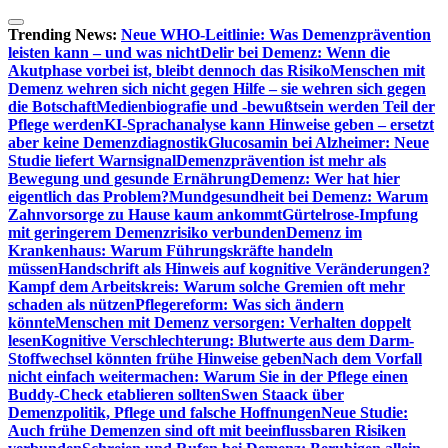
Zum
Inhalt
Trending News:
Neue WHO-Leitlinie: Was Demenzprävention
springen
leisten kann – und was nicht
Delir bei Demenz: Wenn die
Akutphase vorbei ist, bleibt dennoch das Risiko
Menschen mit
Demenz wehren sich nicht gegen Hilfe – sie wehren sich gegen
die Botschaft
Medienbiografie und -bewußtsein werden Teil der
Pflege werden
KI-Sprachanalyse kann Hinweise geben – ersetzt
aber keine Demenzdiagnostik
Glucosamin bei Alzheimer: Neue
Studie liefert Warnsignal
Demenzprävention ist mehr als
Bewegung und gesunde Ernährung
Demenz: Wer hat hier
eigentlich das Problem?
Mundgesundheit bei Demenz: Warum
Zahnvorsorge zu Hause kaum ankommt
Gürtelrose-Impfung
mit geringerem Demenzrisiko verbunden
Demenz im
Krankenhaus: Warum Führungskräfte handeln
müssen
Handschrift als Hinweis auf kognitive Veränderungen?
Kampf dem Arbeitskreis: Warum solche Gremien oft mehr
schaden als nützen
Pflegereform: Was sich ändern
könnte
Menschen mit Demenz versorgen: Verhalten doppelt
lesen
Kognitive Verschlechterung: Blutwerte aus dem Darm-
Stoffwechsel könnten frühe Hinweise geben
Nach dem Vorfall
nicht einfach weitermachen: Warum Sie in der Pflege einen
Buddy-Check etablieren sollten
Swen Staack über
Demenzpolitik, Pflege und falsche Hoffnungen
Neue Studie:
Auch frühe Demenzen sind oft mit beeinflussbaren Risiken