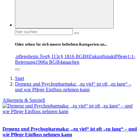
Suchen
nach:
Oder sehen Sie sich unsere beliebten Kategorien an...
.pflegeheim
.Test
§ 113c
§ 1816 BGB
#ZukunftspaktPflege
1:1-
Betreuung
1906a BGB
4at
aachen
Start
Demenz und Psychopharmaka: „zu viel“ ist oft „zu lang“ –
und wie Pflege Einfluss nehmen kann
Allgemein & Speziell
Demenz und Psychopharmaka: „zu viel“ ist oft „zu lang“ – und
wie Pflege Einfluss nehmen kann