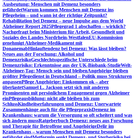
Ausbeutung: Menschen mit Demenz besonders
gefährdet
Warum kommen Menschen mit Demenz ins
Pflegeheim – und wann ist der richtige Zeitpunkt?
Rehabilitation bei Demenz – neue Impulse aus dem World
Alzheimer Report 2025
Pflegegrad 1 abschaffen – wirklich?
Nachgefragt beim Ministerium für Arbeit, Gesundheit und
Soziales des Landes Nordrhein-Westfalen
EU-Kommission
genehmigt Alzheimer-Medikament mit
Donanemab
Hinlauftendenz bei Demenz: Was lässt bleiben?
Neues aus der Forschung: Alkohol und
Demenzrisiko
Geschlechtsspezifische Unterschiede beim
Demenzrisiko: Erkenntnisse aus der UK-Biobank-Studie
Welt-
Alzheimer-Tag: Mensch sein und bleiben
Angehörige bleiben
größter Pflegedienst in Deutschland – Politik muss Strukturen
anpassen
Pflege Angehörige: Einkommen ok – aber
überlastet
Samuel L. Jackson setzt sich mit anderen
Prominenten mit persönlichem Engagement gegen Alzheimer
ein
Pflegeausbildung: nicht alle bleiben bis zum
Schluss
Kindheitserfahrungen und Demenz: Unerwartete
Zusammenhänge auch für die Pflegepraxis
Demenz im
Krankenhaus: warum die Versorgung so oft scheitert und was
sich ändern muss
Ratgeberbuch Demenz: neues aus Forschung
und Therapie für Betroffene und Angehörige
Delir im
Krankenhaus – warum Menschen mit Demenz besonders
gefährdet sind
Metformin senkt Demenz- und Sterberisiko bei