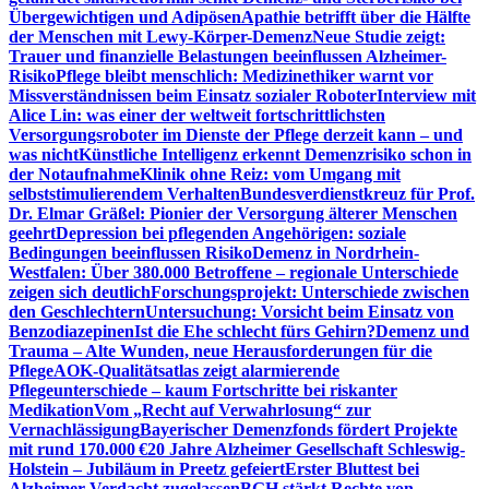
Übergewichtigen und Adipösen
Apathie betrifft über die Hälfte
der Menschen mit Lewy-Körper-Demenz
Neue Studie zeigt:
Trauer und finanzielle Belastungen beeinflussen Alzheimer-
Risiko
Pflege bleibt menschlich: Medizinethiker warnt vor
Missverständnissen beim Einsatz sozialer Roboter
Interview mit
Alice Lin: was einer der weltweit fortschrittlichsten
Versorgungsroboter im Dienste der Pflege derzeit kann – und
was nicht
Künstliche Intelligenz erkennt Demenzrisiko schon in
der Notaufnahme
Klinik ohne Reiz: vom Umgang mit
selbststimulierendem Verhalten
Bundesverdienstkreuz für Prof.
Dr. Elmar Gräßel: Pionier der Versorgung älterer Menschen
geehrt
Depression bei pflegenden Angehörigen: soziale
Bedingungen beeinflussen Risiko
Demenz in Nordrhein-
Westfalen: Über 380.000 Betroffene – regionale Unterschiede
zeigen sich deutlich
Forschungsprojekt: Unterschiede zwischen
den Geschlechtern
Untersuchung: Vorsicht beim Einsatz von
Benzodiazepinen
Ist die Ehe schlecht fürs Gehirn?
Demenz und
Trauma – Alte Wunden, neue Herausforderungen für die
Pflege
AOK-Qualitätsatlas zeigt alarmierende
Pflegeunterschiede – kaum Fortschritte bei riskanter
Medikation
Vom „Recht auf Verwahrlosung“ zur
Vernachlässigung
Bayerischer Demenzfonds fördert Projekte
mit rund 170.000 €
20 Jahre Alzheimer Gesellschaft Schleswig-
Holstein – Jubiläum in Preetz gefeiert
Erster Bluttest bei
Alzheimer-Verdacht zugelassen
BGH stärkt Rechte von