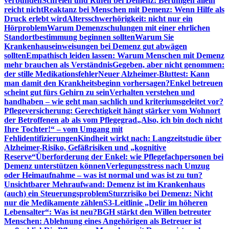
verbunden
Schreien und Rufen bei Demenz: Beruhigen allein
reicht nicht
Reaktanz bei Menschen mit Demenz: Wenn Hilfe als
Druck erlebt wird
Altersschwerhörigkeit: nicht nur ein
Hörproblem
Warum Demenzschulungen mit einer ehrlichen
Standortbestimmung beginnen sollten
Warum Sie
Krankenhauseinweisungen bei Demenz gut abwägen
sollten
Empathisch leiden lassen: Warum Menschen mit Demenz
mehr brauchen als Verständnis
Gegeben, aber nicht genommen:
der stille Medikationsfehler
Neuer Alzheimer-Bluttest: Kann
man damit den Krankheitsbeginn vorhersagen?
Enkel betreuen
scheint gut fürs Gehirn zu sein
Verhalten verstehen und
handhaben – wie geht man sachlich und kriteriumsgeleitet vor?
Pflegeversicherung: Gerechtigkeit hängt stärker vom Wohnort
der Betroffenen ab als vom Pflegegrad
„Also, ich bin doch nicht
Ihre Tochter!“ – vom Umgang mit
Fehlidentifizierungen
Kindheit wirkt nach: Langzeitstudie über
Alzheimer-Risiko, Gefäßrisiken und „kognitive
Reserve“
Überforderung der Enkel: wie Pflegefachpersonen bei
Demenz unterstützen können
Verlegungsstress nach Umzug
oder Heimaufnahme – was ist normal und was ist zu tun?
Unsichtbarer Mehraufwand: Demenz ist im Krankenhaus
(auch) ein Steuerungsproblem
Sturzrisiko bei Demenz: Nicht
nur die Medikamente zählen
S3-Leitlinie „Delir im höheren
Lebensalter“: Was ist neu?
BGH stärkt den Willen betreuter
Menschen: Ablehnung eines Angehörigen als Betreuer ist