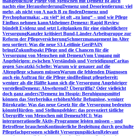
maßgeblich
Die Pflege von Menschen mit Demenz ist auch
nachts eine Herausforderung
Demenz und Desorientierung: viel
mehr, als nicht von A nach B zu finden
Demenz und
Psychopharmaka: „zu viel“ ist oft „zu lang“ – und wie Pflege
Einfluss nehmen kann
Alzheimer-Demenz: Rapid Review
bündelt Evidenz und setzt Leitplanken für eine einheitlichere
Versorgung
Kanzler kritisiert Bund-Länder-Arbeitsgruppe zur
Reform der Pflegeversicherung
Schmerzmanagement im Alter
neu sortiert: Was die neue S3-Leitlinie GeriPAIN
bringt
Zukunftspakt Pflege und die Chancen für die
Versorgung von Menschen mit Demenz
Vom Umgang mit
Angehörigen: zwischen Verständnis und Verteidigung
Caritas
gegen Sawatzki-Schelte: Warum wir genauer auf die
Altenpflege schauen müssen
Warum die fehlenden Diagnosen
auch ein Auftrag für die Pflege sind
Bedingt pflegebereit:
weniger als die Hälfte kann sich die Versorgung Angehöriger
vorstellen
Demenz: Abwehrend? Übergriffig? Oder vielleicht
doch ganz anders?
Demenz im Hospiz: Beruhigungsmittel
können das Sterberisiko erhöhen
Mehr Befugnisse, weniger
Bürokratie: Was das neue Gesetz für die Versorgung bedeuten
könnte
Hürden- und Stellungsfehler: das provoziert tätliche
Übergriffe von Menschen mit Demenz
MCI: Was
intergenerationelle Aktiv-Programme leisten müssen – und
Betroffene brauchen
Kontinuierliche Begleitung durch geschulte
Pflegefachpersonen schließt Versorgungslücken
Relevant