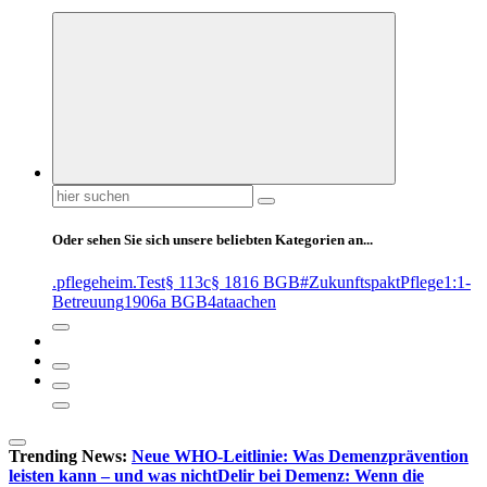
Suchen
nach:
Oder sehen Sie sich unsere beliebten Kategorien an...
.pflegeheim
.Test
§ 113c
§ 1816 BGB
#ZukunftspaktPflege
1:1-
Betreuung
1906a BGB
4at
aachen
Trending News:
Neue WHO-Leitlinie: Was Demenzprävention
leisten kann – und was nicht
Delir bei Demenz: Wenn die