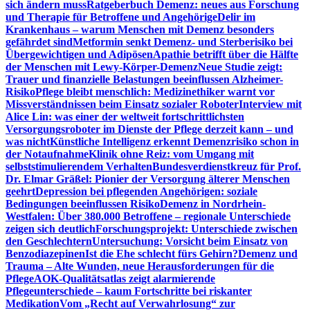
sich ändern muss
Ratgeberbuch Demenz: neues aus Forschung
und Therapie für Betroffene und Angehörige
Delir im
Krankenhaus – warum Menschen mit Demenz besonders
gefährdet sind
Metformin senkt Demenz- und Sterberisiko bei
Übergewichtigen und Adipösen
Apathie betrifft über die Hälfte
der Menschen mit Lewy-Körper-Demenz
Neue Studie zeigt:
Trauer und finanzielle Belastungen beeinflussen Alzheimer-
Risiko
Pflege bleibt menschlich: Medizinethiker warnt vor
Missverständnissen beim Einsatz sozialer Roboter
Interview mit
Alice Lin: was einer der weltweit fortschrittlichsten
Versorgungsroboter im Dienste der Pflege derzeit kann – und
was nicht
Künstliche Intelligenz erkennt Demenzrisiko schon in
der Notaufnahme
Klinik ohne Reiz: vom Umgang mit
selbststimulierendem Verhalten
Bundesverdienstkreuz für Prof.
Dr. Elmar Gräßel: Pionier der Versorgung älterer Menschen
geehrt
Depression bei pflegenden Angehörigen: soziale
Bedingungen beeinflussen Risiko
Demenz in Nordrhein-
Westfalen: Über 380.000 Betroffene – regionale Unterschiede
zeigen sich deutlich
Forschungsprojekt: Unterschiede zwischen
den Geschlechtern
Untersuchung: Vorsicht beim Einsatz von
Benzodiazepinen
Ist die Ehe schlecht fürs Gehirn?
Demenz und
Trauma – Alte Wunden, neue Herausforderungen für die
Pflege
AOK-Qualitätsatlas zeigt alarmierende
Pflegeunterschiede – kaum Fortschritte bei riskanter
Medikation
Vom „Recht auf Verwahrlosung“ zur