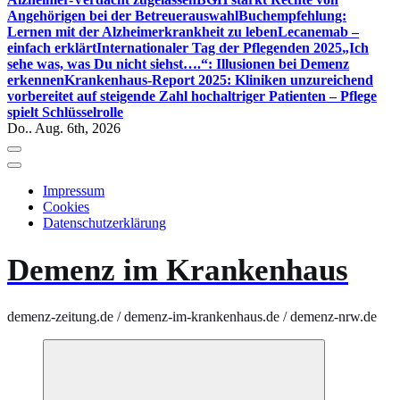
Angehörigen bei der Betreuerauswahl
Buchempfehlung:
Lernen mit der Alzheimerkrankheit zu leben
Lecanemab –
einfach erklärt
Internationaler Tag der Pflegenden 2025
„Ich
sehe was, was Du nicht siehst….“: Illusionen bei Demenz
erkennen
Krankenhaus-Report 2025: Kliniken unzureichend
vorbereitet auf steigende Zahl hochaltriger Patienten – Pflege
spielt Schlüsselrolle
Do.. Aug. 6th, 2026
Impressum
Cookies
Datenschutzerklärung
Demenz im Krankenhaus
demenz-zeitung.de / demenz-im-krankenhaus.de / demenz-nrw.de