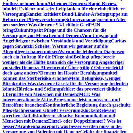
Einfluss nehmen kann
Alzheimer-Demenz: Rapid Review
bündelt Evidenz und setzt Leitplanken für eine einheitlichere
Versorgung
Kanzler kritisiert Bund-Länder-Arbeitsgruppe zur
Reform der Pflegeversicherung
Schmerzmanagement im Alter
neu sortiert: Was die neue S3-Leitlinie GeriPAIN
bringt
Zukunftspakt Pflege und die Chancen für die
Versorgung von Menschen mit Demenz
Vom Umgang mit
Angehörigen: zwischen Verständnis und Verteidigung
Caritas
gegen Sawatzki-Schelte: Warum wir genauer auf die
Altenpflege schauen müssen
Warum die fehlenden Diagnosen
auch ein Auftrag für die Pflege sind
Bedingt pflegebereit:
weniger als die Hälfte kann sich die Versorgung Angehöriger
vorstellen
Demenz: Abwehrend? Übergriffig? Oder vielleicht
doch ganz anders?
Demenz im Hospiz: Beruhigungsmittel
können das Sterberisiko erhöhen
Mehr Befugnisse, weniger
Bürokratie: Was das neue Gesetz für die Versorgung bedeuten
könnte
Hürden- und Stellungsfehler: das provoziert tätliche
Übergriffe von Menschen mit Demenz
MCI: Was
intergenerationelle Aktiv-Programme leisten müssen – und
Betroffene brauchen
Kontinuierliche Begleitung durch geschulte
Pflegefachpersonen schließt Versorgungslücken
Relevant
sprechen statt diskutieren: situative Kommunikation mit
Menschen mit Demenz
Einzel- oder Doppelzimmer? Was ist
besser?
Krankenhausreport: was besser werden muss in der
Versorgung von Patienten mit Demenz
Gefahr der finanziellen