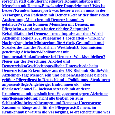
sprechen statt diskutieren: situative Kommunikation mit
Menschen mit Demenz
Einzel- oder Doppelzimmer? Was ist
besser?
Krankenhausreport: was besser werden muss in der
Versorgung von Patienten mit Demenz
Gefahr der finanziellen
Ausbeutung: Menschen mit Demenz besonders
gefährdet
Warum kommen Menschen mit Demenz ins
Pflegeheim – und wann ist der richtige Zeitpunkt?
Rehabilitation bei Demenz – neue Impulse aus dem World
Alzheimer Report 2025
Pflegegrad 1 abschaffen – wirklich?
Nachgefragt beim Ministerium für Arbeit, Gesundheit und
Soziales des Landes Nordrhein-Westfalen
EU-Kommission
genehmigt Alzheimer-Medikament mit
Donanemab
Hinlauftendenz bei Demenz: Was lässt bleiben?
Neues aus der Forschung: Alkohol und
Demenzrisiko
Geschlechtsspezifische Unterschiede beim
Demenzrisiko: Erkenntnisse aus der UK-Biobank-Studie
Welt-
Alzheimer-Tag: Mensch sein und bleiben
Angehörige bleiben
größter Pflegedienst in Deutschland – Politik muss Strukturen
anpassen
Pflege Angehörige: Einkommen ok – aber
überlastet
Samuel L. Jackson setzt sich mit anderen
Prominenten mit persönlichem Engagement gegen Alzheimer
ein
Pflegeausbildung: nicht alle bleiben bis zum
Schluss
Kindheitserfahrungen und Demenz: Unerwartete
Zusammenhänge auch für die Pflegepraxis
Demenz im
Krankenhaus: warum die Versorgung so oft scheitert und was