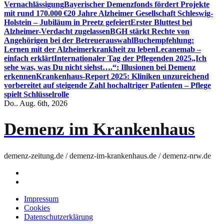
Vernachlässigung
Bayerischer Demenzfonds fördert Projekte
mit rund 170.000 €
20 Jahre Alzheimer Gesellschaft Schleswig-
Holstein – Jubiläum in Preetz gefeiert
Erster Bluttest bei
Alzheimer-Verdacht zugelassen
BGH stärkt Rechte von
Angehörigen bei der Betreuerauswahl
Buchempfehlung:
Lernen mit der Alzheimerkrankheit zu leben
Lecanemab –
einfach erklärt
Internationaler Tag der Pflegenden 2025
„Ich
sehe was, was Du nicht siehst….“: Illusionen bei Demenz
erkennen
Krankenhaus-Report 2025: Kliniken unzureichend
vorbereitet auf steigende Zahl hochaltriger Patienten – Pflege
spielt Schlüsselrolle
Do.. Aug. 6th, 2026
Demenz im Krankenhaus
demenz-zeitung.de / demenz-im-krankenhaus.de / demenz-nrw.de
Impressum
Cookies
Datenschutzerklärung