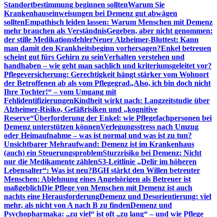
Standortbestimmung beginnen sollten
Warum Sie
Krankenhauseinweisungen bei Demenz gut abwägen
sollten
Empathisch leiden lassen: Warum Menschen mit Demenz
mehr brauchen als Verständnis
Gegeben, aber nicht genommen:
der stille Medikationsfehler
Neuer Alzheimer-Bluttest: Kann
man damit den Krankheitsbeginn vorhersagen?
Enkel betreuen
scheint gut fürs Gehirn zu sein
Verhalten verstehen und
handhaben – wie geht man sachlich und kriteriumsgeleitet vor?
Pflegeversicherung: Gerechtigkeit hängt stärker vom Wohnort
der Betroffenen ab als vom Pflegegrad
„Also, ich bin doch nicht
Ihre Tochter!“ – vom Umgang mit
Fehlidentifizierungen
Kindheit wirkt nach: Langzeitstudie über
Alzheimer-Risiko, Gefäßrisiken und „kognitive
Reserve“
Überforderung der Enkel: wie Pflegefachpersonen bei
Demenz unterstützen können
Verlegungsstress nach Umzug
oder Heimaufnahme – was ist normal und was ist zu tun?
Unsichtbarer Mehraufwand: Demenz ist im Krankenhaus
(auch) ein Steuerungsproblem
Sturzrisiko bei Demenz: Nicht
nur die Medikamente zählen
S3-Leitlinie „Delir im höheren
Lebensalter“: Was ist neu?
BGH stärkt den Willen betreuter
Menschen: Ablehnung eines Angehörigen als Betreuer ist
maßgeblich
Die Pflege von Menschen mit Demenz ist auch
nachts eine Herausforderung
Demenz und Desorientierung: viel
mehr, als nicht von A nach B zu finden
Demenz und
Psychopharmaka: „zu viel“ ist oft „zu lang“ – und wie Pflege