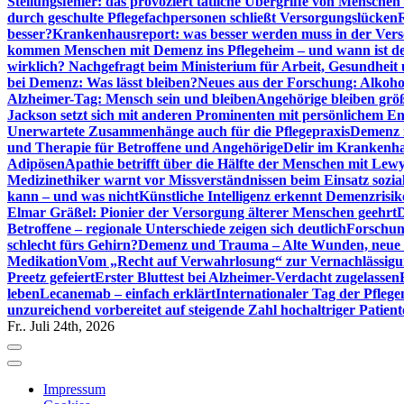
Stellungsfehler: das provoziert tätliche Übergriffe von Mensche
durch geschulte Pflegefachpersonen schließt Versorgungslücken
besser?
Krankenhausreport: was besser werden muss in der Ver
kommen Menschen mit Demenz ins Pflegeheim – und wann ist der
wirklich? Nachgefragt beim Ministerium für Arbeit, Gesundheit
bei Demenz: Was lässt bleiben?
Neues aus der Forschung: Alkoh
Alzheimer-Tag: Mensch sein und bleiben
Angehörige bleiben größ
Jackson setzt sich mit anderen Prominenten mit persönlichem E
Unerwartete Zusammenhänge auch für die Pflegepraxis
Demenz i
und Therapie für Betroffene und Angehörige
Delir im Krankenh
Adipösen
Apathie betrifft über die Hälfte der Menschen mit L
Medizinethiker warnt vor Missverständnissen beim Einsatz sozia
kann – und was nicht
Künstliche Intelligenz erkennt Demenzrisi
Elmar Gräßel: Pionier der Versorgung älterer Menschen geehrt
D
Betroffene – regionale Unterschiede zeigen sich deutlich
Forschun
schlecht fürs Gehirn?
Demenz und Trauma – Alte Wunden, neue H
Medikation
Vom „Recht auf Verwahrlosung“ zur Vernachlässig
Preetz gefeiert
Erster Bluttest bei Alzheimer-Verdacht zugelassen
leben
Lecanemab – einfach erklärt
Internationaler Tag der Pfleg
unzureichend vorbereitet auf steigende Zahl hochaltriger Patienten
Fr.. Juli 24th, 2026
Impressum