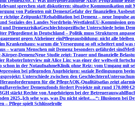
n mit Demenz
MCI: Was intergenerationelle Aktiv-Programme leist
Relevant sprechen statt diskutieren: situative Kommunikation mi
sorgung von Patienten mit Demenz
Gefahr der finanziellen Ausbe
 richtige Zeitpunkt?
Rehabilitation bei Demenz – neue Impulse 
 und Soziales des Landes Nordrhein-Westfalen
EU-Kommission gen
ol und Demenzrisiko
Geschlechtsspezifische Unterschiede beim De
ter Pflegedienst in Deutschland – Politik muss Strukturen anpass
ngagement gegen Alzheimer ein
Pflegeausbildung: nicht alle bleiben
m Krankenhaus: warum die Versorgung so oft scheitert und was 
aus – warum Menschen mit Demenz besonders gefährdet sind
Metf
ewy-Körper-Demenz
Neue Studie zeigt: Trauer und finanzielle Belast
ler Roboter
Interview mit Alice Lin: was einer der weltweit fortsch
ko schon in der Notaufnahme
Klinik ohne Reiz: vom Umgang mit se
epression bei pflegenden Angehörigen: soziale Bedingungen beein
gsprojekt: Unterschiede zwischen den Geschlechtern
Untersuchung
erausforderungen für die Pflege
AOK-Qualitätsatlas zeigt alarmi
ung
Bayerischer Demenzfonds fördert Projekte mit rund 170.000 €
2
BGH stärkt Rechte von Angehörigen bei der Betreuerauswahl
Buch
enden 2025
„Ich sehe was, was Du nicht siehst….“: Illusionen bei 
 – Pflege spielt Schlüsselrolle