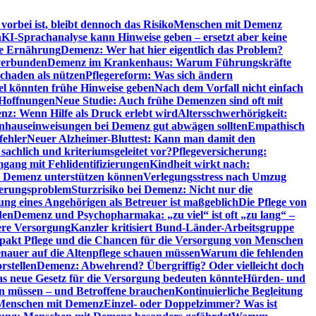
orbei ist, bleibt dennoch das Risiko
Menschen mit Demenz
n
KI-Sprachanalyse kann Hinweise geben – ersetzt aber keine
de Ernährung
Demenz: Wer hat hier eigentlich das Problem?
verbunden
Demenz im Krankenhaus: Warum Führungskräfte
chaden als nützen
Pflegereform: Was sich ändern
el könnten frühe Hinweise geben
Nach dem Vorfall nicht einfach
 Hoffnungen
Neue Studie: Auch frühe Demenzen sind oft mit
z: Wenn Hilfe als Druck erlebt wird
Altersschwerhörigkeit:
hauseinweisungen bei Demenz gut abwägen sollten
Empathisch
fehler
Neuer Alzheimer-Bluttest: Kann man damit den
achlich und kriteriumsgeleitet vor?
Pflegeversicherung:
mgang mit Fehlidentifizierungen
Kindheit wirkt nach:
i Demenz unterstützen können
Verlegungsstress nach Umzug
uerungsproblem
Sturzrisiko bei Demenz: Nicht nur die
ng eines Angehörigen als Betreuer ist maßgeblich
Die Pflege von
den
Demenz und Psychopharmaka: „zu viel“ ist oft „zu lang“ –
here Versorgung
Kanzler kritisiert Bund-Länder-Arbeitsgruppe
pakt Pflege und die Chancen für die Versorgung von Menschen
nauer auf die Altenpflege schauen müssen
Warum die fehlenden
rstellen
Demenz: Abwehrend? Übergriffig? Oder vielleicht doch
s neue Gesetz für die Versorgung bedeuten könnte
Hürden- und
en müssen – und Betroffene brauchen
Kontinuierliche Begleitung
t Menschen mit Demenz
Einzel- oder Doppelzimmer? Was ist