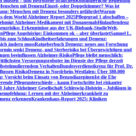
en müssen – und Betroffene brauchen
Kontinuierliche Begleitung
t Menschen mit Demenz
Einzel- oder Doppelzimmer? Was ist
utung: Menschen mit Demenz besonders gefährdet
Warum
aus dem World Alzheimer Report 2025
Pflegegrad 1 abschaffen –
ehmigt Alzheimer-Medikament mit Donanemab
Hinlauftendenz
menzrisiko: Erkenntnisse aus der UK-Biobank-Studie
Welt-
en
Pflege Angehörige: Einkommen ok – aber überlastet
Samuel L.
 bis zum Schluss
Kindheitserfahrungen und Demenz:
sich ändern muss
Ratgeberbuch Demenz: neues aus Forschung
ormin senkt Demenz- und Sterberisiko bei Übergewichtigen und
ungen beeinflussen Alzheimer-Risiko
Pflege bleibt menschlich:
rittlichsten Versorgungsroboter im Dienste der Pflege derzeit
lbststimulierendem Verhalten
Bundesverdienstkreuz für Prof. Dr.
flussen Risiko
Demenz in Nordrhein-Westfalen: Über 380.000
: Vorsicht beim Einsatz von Benzodiazepinen
Ist die Ehe
erende Pflegeunterschiede – kaum Fortschritte bei riskanter
0 Jahre Alzheimer Gesellschaft Schleswig-Holstein – Jubiläum in
empfehlung: Lernen mit der Alzheimerkrankheit zu
Demenz erkennen
Krankenhaus-Report 2025: Kliniken