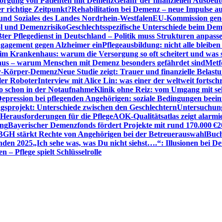
sorgung von Patienten mit Demenz
Gefahr der finanziellen Ausbe
 richtige Zeitpunkt?
Rehabilitation bei Demenz – neue Impulse 
 und Soziales des Landes Nordrhein-Westfalen
EU-Kommission gen
ol und Demenzrisiko
Geschlechtsspezifische Unterschiede beim De
ter Pflegedienst in Deutschland – Politik muss Strukturen anpass
ngagement gegen Alzheimer ein
Pflegeausbildung: nicht alle bleiben
m Krankenhaus: warum die Versorgung so oft scheitert und was 
aus – warum Menschen mit Demenz besonders gefährdet sind
Metf
ewy-Körper-Demenz
Neue Studie zeigt: Trauer und finanzielle Belast
ler Roboter
Interview mit Alice Lin: was einer der weltweit fortsch
ko schon in der Notaufnahme
Klinik ohne Reiz: vom Umgang mit se
epression bei pflegenden Angehörigen: soziale Bedingungen beein
gsprojekt: Unterschiede zwischen den Geschlechtern
Untersuchung
erausforderungen für die Pflege
AOK-Qualitätsatlas zeigt alarmi
ung
Bayerischer Demenzfonds fördert Projekte mit rund 170.000 €
2
BGH stärkt Rechte von Angehörigen bei der Betreuerauswahl
Buch
enden 2025
„Ich sehe was, was Du nicht siehst….“: Illusionen bei 
 – Pflege spielt Schlüsselrolle