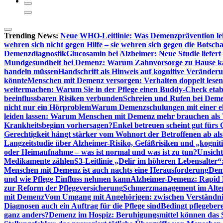
Trending News:
Neue WHO-Leitlinie: Was Demenzprävention lei
wehren sich nicht gegen Hilfe – sie wehren sich gegen die Botscha
Demenzdiagnostik
Glucosamin bei Alzheimer: Neue Studie liefer
Mundgesundheit bei Demenz: Warum Zahnvorsorge zu Hause
handeln müssen
Handschrift als Hinweis auf kognitive Veränder
könnte
Menschen mit Demenz versorgen: Verhalten doppelt lesen
weitermachen: Warum Sie in der Pflege einen Buddy-Check etabl
beeinflussbaren Risiken verbunden
Schreien und Rufen bei Demen
nicht nur ein Hörproblem
Warum Demenzschulungen mit einer eh
leiden lassen: Warum Menschen mit Demenz mehr brauchen als 
Krankheitsbeginn vorhersagen?
Enkel betreuen scheint gut fürs 
Gerechtigkeit hängt stärker vom Wohnort der Betroffenen ab al
Langzeitstudie über Alzheimer-Risiko, Gefäßrisiken und „kognit
oder Heimaufnahme – was ist normal und was ist zu tun?
Unsich
Medikamente zählen
S3-Leitlinie „Delir im höheren Lebensalter“
Menschen mit Demenz ist auch nachts eine Herausforderung
Deme
und wie Pflege Einfluss nehmen kann
Alzheimer-Demenz: Rapid Re
zur Reform der Pflegeversicherung
Schmerzmanagement im Alter n
mit Demenz
Vom Umgang mit Angehörigen: zwischen Verständni
Diagnosen auch ein Auftrag für die Pflege sind
Bedingt pflegebere
ganz anders?
Demenz im Hospiz: Beruhigungsmittel können das S