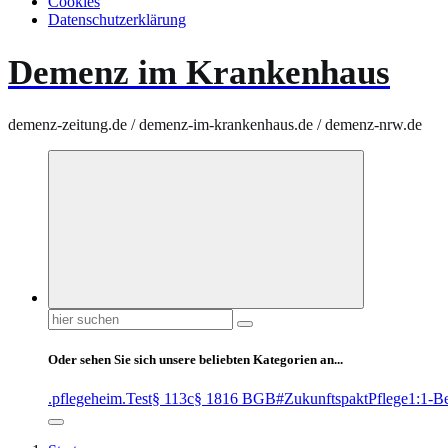
Cookies
Datenschutzerklärung
Demenz im Krankenhaus
demenz-zeitung.de / demenz-im-krankenhaus.de / demenz-nrw.de
Suchen
nach:
Oder sehen Sie sich unsere beliebten Kategorien an...
.pflegeheim
.Test
§ 113c
§ 1816 BGB
#ZukunftspaktPflege
1:1-B