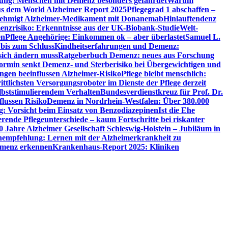
utung: Menschen mit Demenz besonders gefährdet
Warum
aus dem World Alzheimer Report 2025
Pflegegrad 1 abschaffen –
ehmigt Alzheimer-Medikament mit Donanemab
Hinlauftendenz
menzrisiko: Erkenntnisse aus der UK-Biobank-Studie
Welt-
en
Pflege Angehörige: Einkommen ok – aber überlastet
Samuel L.
 bis zum Schluss
Kindheitserfahrungen und Demenz:
sich ändern muss
Ratgeberbuch Demenz: neues aus Forschung
ormin senkt Demenz- und Sterberisiko bei Übergewichtigen und
ungen beeinflussen Alzheimer-Risiko
Pflege bleibt menschlich:
rittlichsten Versorgungsroboter im Dienste der Pflege derzeit
lbststimulierendem Verhalten
Bundesverdienstkreuz für Prof. Dr.
flussen Risiko
Demenz in Nordrhein-Westfalen: Über 380.000
: Vorsicht beim Einsatz von Benzodiazepinen
Ist die Ehe
erende Pflegeunterschiede – kaum Fortschritte bei riskanter
0 Jahre Alzheimer Gesellschaft Schleswig-Holstein – Jubiläum in
empfehlung: Lernen mit der Alzheimerkrankheit zu
Demenz erkennen
Krankenhaus-Report 2025: Kliniken