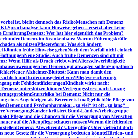
orbei ist, bleibt dennoch das Risiko
Menschen mit Demenz
n
KI-Sprachanalyse kann Hinweise geben – ersetzt aber keine
de Ernährung
Demenz: Wer hat hier eigentlich das Problem?
verbunden
Demenz im Krankenhaus: Warum Führungskräfte
chaden als nützen
Pflegereform: Was sich ändern
el könnten frühe Hinweise geben
Nach dem Vorfall nicht einfach
 Hoffnungen
Neue Studie: Auch frühe Demenzen sind oft mit
z: Wenn Hilfe als Druck erlebt wird
Altersschwerhörigkeit:
hauseinweisungen bei Demenz gut abwägen sollten
Empathisch
fehler
Neuer Alzheimer-Bluttest: Kann man damit den
achlich und kriteriumsgeleitet vor?
Pflegeversicherung:
mgang mit Fehlidentifizierungen
Kindheit wirkt nach:
i Demenz unterstützen können
Verlegungsstress nach Umzug
uerungsproblem
Sturzrisiko bei Demenz: Nicht nur die
ng eines Angehörigen als Betreuer ist maßgeblich
Die Pflege von
den
Demenz und Psychopharmaka: „zu viel“ ist oft „zu lang“ –
here Versorgung
Kanzler kritisiert Bund-Länder-Arbeitsgruppe
pakt Pflege und die Chancen für die Versorgung von Menschen
nauer auf die Altenpflege schauen müssen
Warum die fehlenden
rstellen
Demenz: Abwehrend? Übergriffig? Oder vielleicht doch
s neue Gesetz für die Versorgung bedeuten könnte
Hürden- und