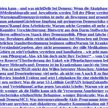
sten kann – und was nicht
Delir bei Demenz: Wenn die Akutphase v
ft
Medienbiografie und -bewußtsein werden Teil der Pflege werde
t Warnsignal
Demenzprävention ist mehr als Bewegung und gesun
 kaum ankommt
Gürtelrose-Impfung mit geringerem Demenzrisiko 
ungen?
Kampf dem Arbeitskreis: Warum solche Gremien oft mehr s
Kognitive Verschlechterung: Blutwerte aus dem Darm-Stoffwechs
ieren sollten
Swen Staack über Demenzpolitik, Pflege und falsche
z: Beruhigen allein reicht nicht
Reaktanz bei Menschen mit Demen
rlichen Standortbestimmung beginnen sollten
Warum Sie Kranken
Verständnis
Gegeben, aber nicht genommen: der stille Medikations
Gehirn zu sein
Verhalten verstehen und handhaben – wie geht man s
s vom Pflegegrad
„Also, ich bin doch nicht Ihre Tochter!“ – vom U
ive Reserve“
Überforderung der Enkel: wie Pflegefachpersonen be
tbarer Mehraufwand: Demenz ist im Krankenhaus (auch) ein Ste
: Was ist neu?
BGH stärkt den Willen betreuter Menschen: Ablehnu
nz und Desorientierung: viel mehr, als nicht von A nach B zu fin
view bündelt Evidenz und setzt Leitplanken für eine einheitlic
eu sortiert: Was die neue S3-Leitlinie GeriPAIN bringt
Zukunfts
s und Verteidigung
Caritas gegen Sawatzki-Schelte: Warum wir ge
it: weniger als die Hälfte kann sich die Versorgung Angehöriger vo
terberisiko erhöhen
Mehr Befugnisse, weniger Bürokratie: Was da
n mit Demenz
MCI: Was intergenerationelle Aktiv-Programme leist
Relevant sprechen statt diskutieren: situative Kommunikation mi