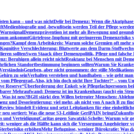
sten kann – und was nicht
Delir bei Demenz: Wenn die Akutphase v
ft
Medienbiografie und -bewußtsein werden Teil der Pflege werde
t Warnsignal
Demenzprävention ist mehr als Bewegung und gesun
 kaum ankommt
Gürtelrose-Impfung mit geringerem Demenzrisiko 
ungen?
Kampf dem Arbeitskreis: Warum solche Gremien oft mehr s
Kognitive Verschlechterung: Blutwerte aus dem Darm-Stoffwechs
ieren sollten
Swen Staack über Demenzpolitik, Pflege und falsche
z: Beruhigen allein reicht nicht
Reaktanz bei Menschen mit Demen
rlichen Standortbestimmung beginnen sollten
Warum Sie Kranken
Verständnis
Gegeben, aber nicht genommen: der stille Medikations
Gehirn zu sein
Verhalten verstehen und handhaben – wie geht man s
s vom Pflegegrad
„Also, ich bin doch nicht Ihre Tochter!“ – vom U
ive Reserve“
Überforderung der Enkel: wie Pflegefachpersonen be
tbarer Mehraufwand: Demenz ist im Krankenhaus (auch) ein Ste
: Was ist neu?
BGH stärkt den Willen betreuter Menschen: Ablehnu
nz und Desorientierung: viel mehr, als nicht von A nach B zu fin
view bündelt Evidenz und setzt Leitplanken für eine einheitlic
eu sortiert: Was die neue S3-Leitlinie GeriPAIN bringt
Zukunfts
s und Verteidigung
Caritas gegen Sawatzki-Schelte: Warum wir ge
it: weniger als die Hälfte kann sich die Versorgung Angehöriger vo
terberisiko erhöhen
Mehr Befugnisse, weniger Bürokratie: Was da