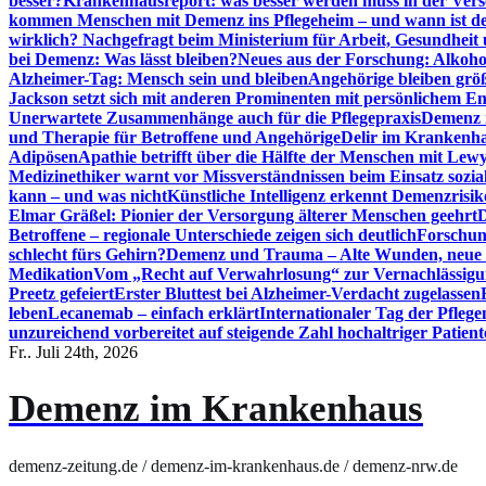
besser?
Krankenhausreport: was besser werden muss in der Ver
kommen Menschen mit Demenz ins Pflegeheim – und wann ist der
wirklich? Nachgefragt beim Ministerium für Arbeit, Gesundheit
bei Demenz: Was lässt bleiben?
Neues aus der Forschung: Alkoh
Alzheimer-Tag: Mensch sein und bleiben
Angehörige bleiben größ
Jackson setzt sich mit anderen Prominenten mit persönlichem E
Unerwartete Zusammenhänge auch für die Pflegepraxis
Demenz i
und Therapie für Betroffene und Angehörige
Delir im Krankenh
Adipösen
Apathie betrifft über die Hälfte der Menschen mit L
Medizinethiker warnt vor Missverständnissen beim Einsatz sozia
kann – und was nicht
Künstliche Intelligenz erkennt Demenzrisi
Elmar Gräßel: Pionier der Versorgung älterer Menschen geehrt
D
Betroffene – regionale Unterschiede zeigen sich deutlich
Forschun
schlecht fürs Gehirn?
Demenz und Trauma – Alte Wunden, neue H
Medikation
Vom „Recht auf Verwahrlosung“ zur Vernachlässig
Preetz gefeiert
Erster Bluttest bei Alzheimer-Verdacht zugelassen
leben
Lecanemab – einfach erklärt
Internationaler Tag der Pfleg
unzureichend vorbereitet auf steigende Zahl hochaltriger Patienten
Fr.. Juli 24th, 2026
Demenz im Krankenhaus
demenz-zeitung.de / demenz-im-krankenhaus.de / demenz-nrw.de