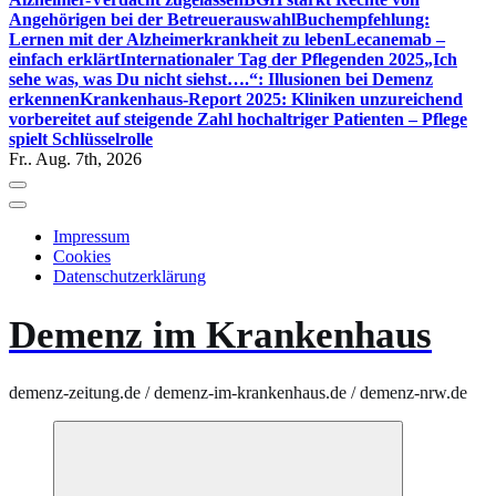
Angehörigen bei der Betreuerauswahl
Buchempfehlung:
Lernen mit der Alzheimerkrankheit zu leben
Lecanemab –
einfach erklärt
Internationaler Tag der Pflegenden 2025
„Ich
sehe was, was Du nicht siehst….“: Illusionen bei Demenz
erkennen
Krankenhaus-Report 2025: Kliniken unzureichend
vorbereitet auf steigende Zahl hochaltriger Patienten – Pflege
spielt Schlüsselrolle
Fr.. Aug. 7th, 2026
Impressum
Cookies
Datenschutzerklärung
Demenz im Krankenhaus
demenz-zeitung.de / demenz-im-krankenhaus.de / demenz-nrw.de