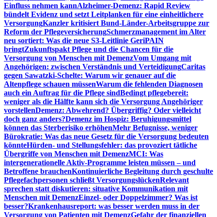
Einfluss nehmen kann
Alzheimer-Demenz: Rapid Review
bündelt Evidenz und setzt Leitplanken für eine einheitlichere
Versorgung
Kanzler kritisiert Bund-Länder-Arbeitsgruppe zur
Reform der Pflegeversicherung
Schmerzmanagement im Alter
neu sortiert: Was die neue S3-Leitlinie GeriPAIN
bringt
Zukunftspakt Pflege und die Chancen für die
Versorgung von Menschen mit Demenz
Vom Umgang mit
Angehörigen: zwischen Verständnis und Verteidigung
Caritas
gegen Sawatzki-Schelte: Warum wir genauer auf die
Altenpflege schauen müssen
Warum die fehlenden Diagnosen
auch ein Auftrag für die Pflege sind
Bedingt pflegebereit:
weniger als die Hälfte kann sich die Versorgung Angehöriger
vorstellen
Demenz: Abwehrend? Übergriffig? Oder vielleicht
doch ganz anders?
Demenz im Hospiz: Beruhigungsmittel
können das Sterberisiko erhöhen
Mehr Befugnisse, weniger
Bürokratie: Was das neue Gesetz für die Versorgung bedeuten
könnte
Hürden- und Stellungsfehler: das provoziert tätliche
Übergriffe von Menschen mit Demenz
MCI: Was
intergenerationelle Aktiv-Programme leisten müssen – und
Betroffene brauchen
Kontinuierliche Begleitung durch geschulte
Pflegefachpersonen schließt Versorgungslücken
Relevant
sprechen statt diskutieren: situative Kommunikation mit
Menschen mit Demenz
Einzel- oder Doppelzimmer? Was ist
besser?
Krankenhausreport: was besser werden muss in der
Versorgung von Patienten mit Demenz
Gefahr der finanziellen