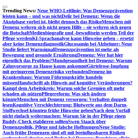
Zum
Inhalt
Trending News:
Neue WHO-Leitlinie: Was Demenzprävention
springen
leisten kann – und was nicht
Delir bei Demenz: Wenn die
Akutphase vorbei ist, bleibt dennoch das Risiko
Menschen mit
Demenz wehren sich nicht gegen Hilfe – sie wehren sich gegen
die Botschaft
Medienbiografie und -bewußtsein werden Teil der
Pflege werden
KI-Sprachanalyse kann Hinweise geben – ersetzt
aber keine Demenzdiagnostik
Glucosamin bei Alzheimer: Neue
Studie liefert Warnsignal
Demenzprävention ist mehr als
Bewegung und gesunde Ernährung
Demenz: Wer hat hier
eigentlich das Problem?
Mundgesundheit bei Demenz: Warum
Zahnvorsorge zu Hause kaum ankommt
Gürtelrose-Impfung
mit geringerem Demenzrisiko verbunden
Demenz im
Krankenhaus: Warum Führungskräfte handeln
müssen
Handschrift als Hinweis auf kognitive Veränderungen?
Kampf dem Arbeitskreis: Warum solche Gremien oft mehr
schaden als nützen
Pflegereform: Was sich ändern
könnte
Menschen mit Demenz versorgen: Verhalten doppelt
lesen
Kognitive Verschlechterung: Blutwerte aus dem Darm-
Stoffwechsel könnten frühe Hinweise geben
Nach dem Vorfall
nicht einfach weitermachen: Warum Sie in der Pflege einen
Buddy-Check etablieren sollten
Swen Staack über
Demenzpolitik, Pflege und falsche Hoffnungen
Neue Studie:
Auch frühe Demenzen sind oft mit beeinflussbaren Risiken