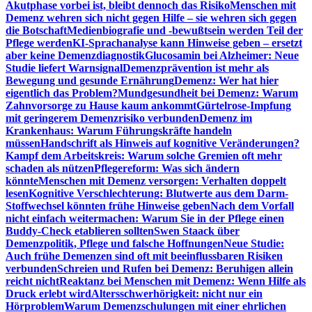
Akutphase vorbei ist, bleibt dennoch das Risiko
Menschen mit
Demenz wehren sich nicht gegen Hilfe – sie wehren sich gegen
die Botschaft
Medienbiografie und -bewußtsein werden Teil der
Pflege werden
KI-Sprachanalyse kann Hinweise geben – ersetzt
aber keine Demenzdiagnostik
Glucosamin bei Alzheimer: Neue
Studie liefert Warnsignal
Demenzprävention ist mehr als
Bewegung und gesunde Ernährung
Demenz: Wer hat hier
eigentlich das Problem?
Mundgesundheit bei Demenz: Warum
Zahnvorsorge zu Hause kaum ankommt
Gürtelrose-Impfung
mit geringerem Demenzrisiko verbunden
Demenz im
Krankenhaus: Warum Führungskräfte handeln
müssen
Handschrift als Hinweis auf kognitive Veränderungen?
Kampf dem Arbeitskreis: Warum solche Gremien oft mehr
schaden als nützen
Pflegereform: Was sich ändern
könnte
Menschen mit Demenz versorgen: Verhalten doppelt
lesen
Kognitive Verschlechterung: Blutwerte aus dem Darm-
Stoffwechsel könnten frühe Hinweise geben
Nach dem Vorfall
nicht einfach weitermachen: Warum Sie in der Pflege einen
Buddy-Check etablieren sollten
Swen Staack über
Demenzpolitik, Pflege und falsche Hoffnungen
Neue Studie:
Auch frühe Demenzen sind oft mit beeinflussbaren Risiken
verbunden
Schreien und Rufen bei Demenz: Beruhigen allein
reicht nicht
Reaktanz bei Menschen mit Demenz: Wenn Hilfe als
Druck erlebt wird
Altersschwerhörigkeit: nicht nur ein
Hörproblem
Warum Demenzschulungen mit einer ehrlichen