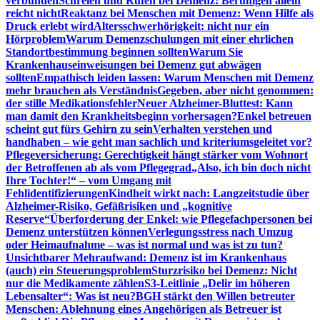
verbunden
Schreien und Rufen bei Demenz: Beruhigen allein
reicht nicht
Reaktanz bei Menschen mit Demenz: Wenn Hilfe als
Druck erlebt wird
Altersschwerhörigkeit: nicht nur ein
Hörproblem
Warum Demenzschulungen mit einer ehrlichen
Standortbestimmung beginnen sollten
Warum Sie
Krankenhauseinweisungen bei Demenz gut abwägen
sollten
Empathisch leiden lassen: Warum Menschen mit Demenz
mehr brauchen als Verständnis
Gegeben, aber nicht genommen:
der stille Medikationsfehler
Neuer Alzheimer-Bluttest: Kann
man damit den Krankheitsbeginn vorhersagen?
Enkel betreuen
scheint gut fürs Gehirn zu sein
Verhalten verstehen und
handhaben – wie geht man sachlich und kriteriumsgeleitet vor?
Pflegeversicherung: Gerechtigkeit hängt stärker vom Wohnort
der Betroffenen ab als vom Pflegegrad
„Also, ich bin doch nicht
Ihre Tochter!“ – vom Umgang mit
Fehlidentifizierungen
Kindheit wirkt nach: Langzeitstudie über
Alzheimer-Risiko, Gefäßrisiken und „kognitive
Reserve“
Überforderung der Enkel: wie Pflegefachpersonen bei
Demenz unterstützen können
Verlegungsstress nach Umzug
oder Heimaufnahme – was ist normal und was ist zu tun?
Unsichtbarer Mehraufwand: Demenz ist im Krankenhaus
(auch) ein Steuerungsproblem
Sturzrisiko bei Demenz: Nicht
nur die Medikamente zählen
S3-Leitlinie „Delir im höheren
Lebensalter“: Was ist neu?
BGH stärkt den Willen betreuter
Menschen: Ablehnung eines Angehörigen als Betreuer ist