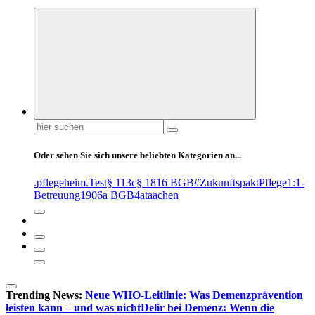
Suchen
nach:
Oder sehen Sie sich unsere beliebten Kategorien an...
.pflegeheim
.Test
§ 113c
§ 1816 BGB
#ZukunftspaktPflege
1:1-
Betreuung
1906a BGB
4at
aachen
Trending News:
Neue WHO-Leitlinie: Was Demenzprävention
leisten kann – und was nicht
Delir bei Demenz: Wenn die