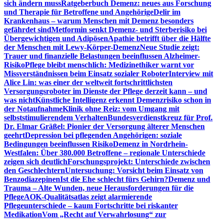
sich ändern muss
Ratgeberbuch Demenz: neues aus Forschung
und Therapie für Betroffene und Angehörige
Delir im
Krankenhaus – warum Menschen mit Demenz besonders
gefährdet sind
Metformin senkt Demenz- und Sterberisiko bei
Übergewichtigen und Adipösen
Apathie betrifft über die Hälfte
der Menschen mit Lewy-Körper-Demenz
Neue Studie zeigt:
Trauer und finanzielle Belastungen beeinflussen Alzheimer-
Risiko
Pflege bleibt menschlich: Medizinethiker warnt vor
Missverständnissen beim Einsatz sozialer Roboter
Interview mit
Alice Lin: was einer der weltweit fortschrittlichsten
Versorgungsroboter im Dienste der Pflege derzeit kann – und
was nicht
Künstliche Intelligenz erkennt Demenzrisiko schon in
der Notaufnahme
Klinik ohne Reiz: vom Umgang mit
selbststimulierendem Verhalten
Bundesverdienstkreuz für Prof.
Dr. Elmar Gräßel: Pionier der Versorgung älterer Menschen
geehrt
Depression bei pflegenden Angehörigen: soziale
Bedingungen beeinflussen Risiko
Demenz in Nordrhein-
Westfalen: Über 380.000 Betroffene – regionale Unterschiede
zeigen sich deutlich
Forschungsprojekt: Unterschiede zwischen
den Geschlechtern
Untersuchung: Vorsicht beim Einsatz von
Benzodiazepinen
Ist die Ehe schlecht fürs Gehirn?
Demenz und
Trauma – Alte Wunden, neue Herausforderungen für die
Pflege
AOK-Qualitätsatlas zeigt alarmierende
Pflegeunterschiede – kaum Fortschritte bei riskanter
Medikation
Vom „Recht auf Verwahrlosung“ zur