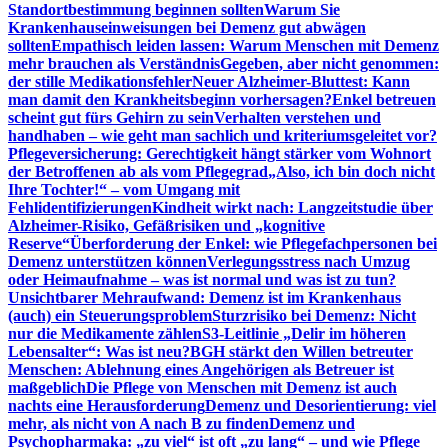
Standortbestimmung beginnen sollten
Warum Sie
Krankenhauseinweisungen bei Demenz gut abwägen
sollten
Empathisch leiden lassen: Warum Menschen mit Demenz
mehr brauchen als Verständnis
Gegeben, aber nicht genommen:
der stille Medikationsfehler
Neuer Alzheimer-Bluttest: Kann
man damit den Krankheitsbeginn vorhersagen?
Enkel betreuen
scheint gut fürs Gehirn zu sein
Verhalten verstehen und
handhaben – wie geht man sachlich und kriteriumsgeleitet vor?
Pflegeversicherung: Gerechtigkeit hängt stärker vom Wohnort
der Betroffenen ab als vom Pflegegrad
„Also, ich bin doch nicht
Ihre Tochter!“ – vom Umgang mit
Fehlidentifizierungen
Kindheit wirkt nach: Langzeitstudie über
Alzheimer-Risiko, Gefäßrisiken und „kognitive
Reserve“
Überforderung der Enkel: wie Pflegefachpersonen bei
Demenz unterstützen können
Verlegungsstress nach Umzug
oder Heimaufnahme – was ist normal und was ist zu tun?
Unsichtbarer Mehraufwand: Demenz ist im Krankenhaus
(auch) ein Steuerungsproblem
Sturzrisiko bei Demenz: Nicht
nur die Medikamente zählen
S3-Leitlinie „Delir im höheren
Lebensalter“: Was ist neu?
BGH stärkt den Willen betreuter
Menschen: Ablehnung eines Angehörigen als Betreuer ist
maßgeblich
Die Pflege von Menschen mit Demenz ist auch
nachts eine Herausforderung
Demenz und Desorientierung: viel
mehr, als nicht von A nach B zu finden
Demenz und
Psychopharmaka: „zu viel“ ist oft „zu lang“ – und wie Pflege