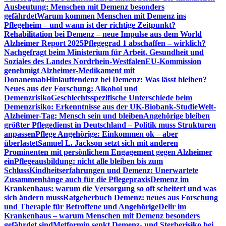
Ausbeutung: Menschen mit Demenz besonders
gefährdet
Warum kommen Menschen mit Demenz ins
Pflegeheim – und wann ist der richtige Zeitpunkt?
Rehabilitation bei Demenz – neue Impulse aus dem World
Alzheimer Report 2025
Pflegegrad 1 abschaffen – wirklich?
Nachgefragt beim Ministerium für Arbeit, Gesundheit und
Soziales des Landes Nordrhein-Westfalen
EU-Kommission
genehmigt Alzheimer-Medikament mit
Donanemab
Hinlauftendenz bei Demenz: Was lässt bleiben?
Neues aus der Forschung: Alkohol und
Demenzrisiko
Geschlechtsspezifische Unterschiede beim
Demenzrisiko: Erkenntnisse aus der UK-Biobank-Studie
Welt-
Alzheimer-Tag: Mensch sein und bleiben
Angehörige bleiben
größter Pflegedienst in Deutschland – Politik muss Strukturen
anpassen
Pflege Angehörige: Einkommen ok – aber
überlastet
Samuel L. Jackson setzt sich mit anderen
Prominenten mit persönlichem Engagement gegen Alzheimer
ein
Pflegeausbildung: nicht alle bleiben bis zum
Schluss
Kindheitserfahrungen und Demenz: Unerwartete
Zusammenhänge auch für die Pflegepraxis
Demenz im
Krankenhaus: warum die Versorgung so oft scheitert und was
sich ändern muss
Ratgeberbuch Demenz: neues aus Forschung
und Therapie für Betroffene und Angehörige
Delir im
Krankenhaus – warum Menschen mit Demenz besonders
gefährdet sind
Metformin senkt Demenz- und Sterberisiko bei