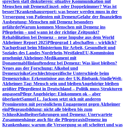
sprechen statt diskutieren: situative Kommunikation mit
Menschen mit Demenz
Einzel- oder Doppelzimmer? Was ist
besser?
Krankenhausreport: was besser werden muss in der
Versorgung von Patienten mit Demenz
Gefahr der finanziellen
Ausbeutung: Menschen mit Demenz besonders
gefährdet
Warum kommen Menschen mit Demenz ins
Pflegeheim – und wann ist der richtige Zeitpunkt?
Rehabilitation bei Demenz – neue Impulse aus dem World
Alzheimer Report 2025
Pflegegrad 1 abschaffen – wirklich?
Nachgefragt beim Ministerium für Arbeit, Gesundheit und
Soziales des Landes Nordrhein-Westfalen
EU-Kommission
genehmigt Alzheimer-Medikament mit
Donanemab
Hinlauftendenz bei Demenz: Was lässt bleiben?
Neues aus der Forschung: Alkohol und
Demenzrisiko
Geschlechtsspezifische Unterschiede beim
Demenzrisiko: Erkenntnisse aus der UK-Biobank-Studie
Welt-
Alzheimer-Tag: Mensch sein und bleiben
Angehörige bleiben
größter Pflegedienst in Deutschland – Politik muss Strukturen
anpassen
Pflege Angehörige: Einkommen ok – aber
überlastet
Samuel L. Jackson setzt sich mit anderen
Prominenten mit persönlichem Engagement gegen Alzheimer
ein
Pflegeausbildung: nicht alle bleiben bis zum
Schluss
Kindheitserfahrungen und Demenz: Unerwartete
Zusammenhänge auch für die Pflegepraxis
Demenz im
Krankenhaus: warum die Versorgung so oft scheitert und was