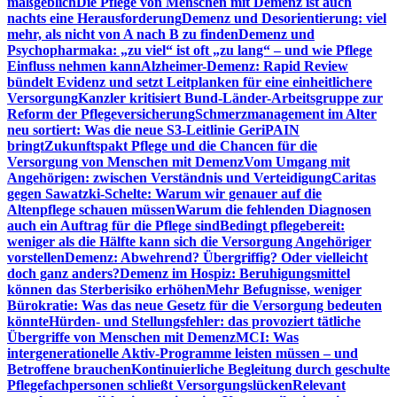
maßgeblich
Die Pflege von Menschen mit Demenz ist auch
nachts eine Herausforderung
Demenz und Desorientierung: viel
mehr, als nicht von A nach B zu finden
Demenz und
Psychopharmaka: „zu viel“ ist oft „zu lang“ – und wie Pflege
Einfluss nehmen kann
Alzheimer-Demenz: Rapid Review
bündelt Evidenz und setzt Leitplanken für eine einheitlichere
Versorgung
Kanzler kritisiert Bund-Länder-Arbeitsgruppe zur
Reform der Pflegeversicherung
Schmerzmanagement im Alter
neu sortiert: Was die neue S3-Leitlinie GeriPAIN
bringt
Zukunftspakt Pflege und die Chancen für die
Versorgung von Menschen mit Demenz
Vom Umgang mit
Angehörigen: zwischen Verständnis und Verteidigung
Caritas
gegen Sawatzki-Schelte: Warum wir genauer auf die
Altenpflege schauen müssen
Warum die fehlenden Diagnosen
auch ein Auftrag für die Pflege sind
Bedingt pflegebereit:
weniger als die Hälfte kann sich die Versorgung Angehöriger
vorstellen
Demenz: Abwehrend? Übergriffig? Oder vielleicht
doch ganz anders?
Demenz im Hospiz: Beruhigungsmittel
können das Sterberisiko erhöhen
Mehr Befugnisse, weniger
Bürokratie: Was das neue Gesetz für die Versorgung bedeuten
könnte
Hürden- und Stellungsfehler: das provoziert tätliche
Übergriffe von Menschen mit Demenz
MCI: Was
intergenerationelle Aktiv-Programme leisten müssen – und
Betroffene brauchen
Kontinuierliche Begleitung durch geschulte
Pflegefachpersonen schließt Versorgungslücken
Relevant