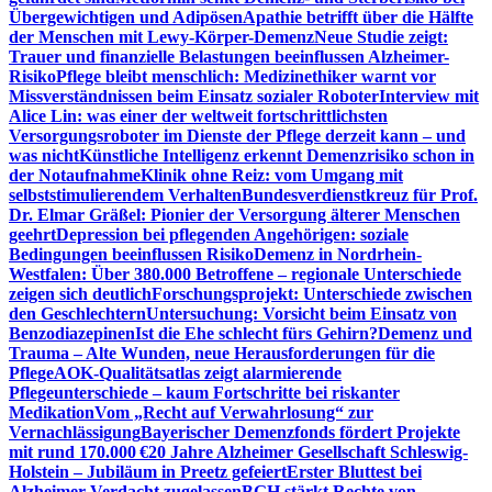
Übergewichtigen und Adipösen
Apathie betrifft über die Hälfte
der Menschen mit Lewy-Körper-Demenz
Neue Studie zeigt:
Trauer und finanzielle Belastungen beeinflussen Alzheimer-
Risiko
Pflege bleibt menschlich: Medizinethiker warnt vor
Missverständnissen beim Einsatz sozialer Roboter
Interview mit
Alice Lin: was einer der weltweit fortschrittlichsten
Versorgungsroboter im Dienste der Pflege derzeit kann – und
was nicht
Künstliche Intelligenz erkennt Demenzrisiko schon in
der Notaufnahme
Klinik ohne Reiz: vom Umgang mit
selbststimulierendem Verhalten
Bundesverdienstkreuz für Prof.
Dr. Elmar Gräßel: Pionier der Versorgung älterer Menschen
geehrt
Depression bei pflegenden Angehörigen: soziale
Bedingungen beeinflussen Risiko
Demenz in Nordrhein-
Westfalen: Über 380.000 Betroffene – regionale Unterschiede
zeigen sich deutlich
Forschungsprojekt: Unterschiede zwischen
den Geschlechtern
Untersuchung: Vorsicht beim Einsatz von
Benzodiazepinen
Ist die Ehe schlecht fürs Gehirn?
Demenz und
Trauma – Alte Wunden, neue Herausforderungen für die
Pflege
AOK-Qualitätsatlas zeigt alarmierende
Pflegeunterschiede – kaum Fortschritte bei riskanter
Medikation
Vom „Recht auf Verwahrlosung“ zur
Vernachlässigung
Bayerischer Demenzfonds fördert Projekte
mit rund 170.000 €
20 Jahre Alzheimer Gesellschaft Schleswig-
Holstein – Jubiläum in Preetz gefeiert
Erster Bluttest bei
Alzheimer-Verdacht zugelassen
BGH stärkt Rechte von