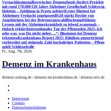
Vernachlässigung
Bayerischer Demenzfonds fördert Projekte
mit rund 170.000 €
20 Jahre Alzheimer Gesellschaft Schleswig-
Holstein – Jubiläum in Preetz gefeiert
Erster Bluttest bei
Alzheimer-Verdacht zugelassen
BGH stärkt Rechte von
Angehörigen bei der Betreuerauswahl
Buchempfehlung:
Lernen mit der Alzheimerkrankheit zu leben
Lecanemab –
einfach erklärt
Internationaler Tag der Pflegenden 2025
„Ich
sehe was, was Du nicht siehst….“: Illusionen bei Demenz
erkennen
Krankenhaus-Report 2025: Kliniken unzureichend
vorbereitet auf steigende Zahl hochaltriger Patienten – Pflege
spielt Schlüsselrolle
Fr.. Aug. 7th, 2026
Demenz im Krankenhaus
demenz-zeitung.de / demenz-im-krankenhaus.de / demenz-nrw.de
Impressum
Cookies
Datenschutzerklärung