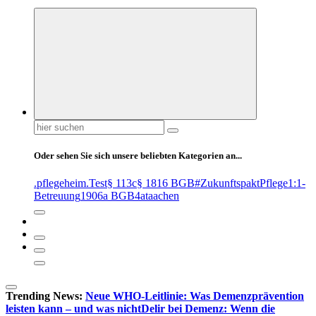
Suchen
nach:
Oder sehen Sie sich unsere beliebten Kategorien an...
.pflegeheim
.Test
§ 113c
§ 1816 BGB
#ZukunftspaktPflege
1:1-
Betreuung
1906a BGB
4at
aachen
Trending News:
Neue WHO-Leitlinie: Was Demenzprävention
leisten kann – und was nicht
Delir bei Demenz: Wenn die