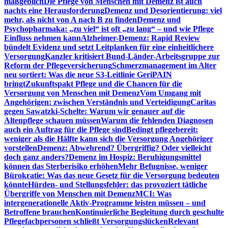
maßgeblich
Die Pflege von Menschen mit Demenz ist auch
nachts eine Herausforderung
Demenz und Desorientierung: viel
mehr, als nicht von A nach B zu finden
Demenz und
Psychopharmaka: „zu viel“ ist oft „zu lang“ – und wie Pflege
Einfluss nehmen kann
Alzheimer-Demenz: Rapid Review
bündelt Evidenz und setzt Leitplanken für eine einheitlichere
Versorgung
Kanzler kritisiert Bund-Länder-Arbeitsgruppe zur
Reform der Pflegeversicherung
Schmerzmanagement im Alter
neu sortiert: Was die neue S3-Leitlinie GeriPAIN
bringt
Zukunftspakt Pflege und die Chancen für die
Versorgung von Menschen mit Demenz
Vom Umgang mit
Angehörigen: zwischen Verständnis und Verteidigung
Caritas
gegen Sawatzki-Schelte: Warum wir genauer auf die
Altenpflege schauen müssen
Warum die fehlenden Diagnosen
auch ein Auftrag für die Pflege sind
Bedingt pflegebereit:
weniger als die Hälfte kann sich die Versorgung Angehöriger
vorstellen
Demenz: Abwehrend? Übergriffig? Oder vielleicht
doch ganz anders?
Demenz im Hospiz: Beruhigungsmittel
können das Sterberisiko erhöhen
Mehr Befugnisse, weniger
Bürokratie: Was das neue Gesetz für die Versorgung bedeuten
könnte
Hürden- und Stellungsfehler: das provoziert tätliche
Übergriffe von Menschen mit Demenz
MCI: Was
intergenerationelle Aktiv-Programme leisten müssen – und
Betroffene brauchen
Kontinuierliche Begleitung durch geschulte
Pflegefachpersonen schließt Versorgungslücken
Relevant