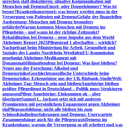
sprechen statt diskutieren: situative Kommunikation mit
Menschen mit Demenz
Einzel- oder Doppelzimmer? Was ist
besser?
Krankenhausreport: was besser werden muss in der
Versorgung von Patienten mit Demenz
Gefahr der finanziellen
Ausbeutung: Menschen mit Demenz besonders
gefährdet
Warum kommen Menschen mit Demenz ins
Pflegeheim – und wann ist der richtige Zeitpunkt?
Rehabilitation bei Demenz – neue Impulse aus dem World
Alzheimer Report 2025
Pflegegrad 1 abschaffen – wirklich?
Nachgefragt beim Ministerium für Arbeit, Gesundheit und
Soziales des Landes Nordrhein-Westfalen
EU-Kommission
genehmigt Alzheimer-Medikament mit
Donanemab
Hinlauftendenz bei Demenz: Was lässt bleiben?
Neues aus der Forschung: Alkohol und
Demenzrisiko
Geschlechtsspezifische Unterschiede beim
Demenzrisiko: Erkenntnisse aus der UK-Biobank-Studie
Welt-
Alzheimer-Tag: Mensch sein und bleiben
Angehörige bleiben
größter Pflegedienst in Deutschland – Politik muss Strukturen
anpassen
Pflege Angehörige: Einkommen ok – aber
überlastet
Samuel L. Jackson setzt sich mit anderen
Prominenten mit persönlichem Engagement gegen Alzheimer
ein
Pflegeausbildung: nicht alle bleiben bis zum
Schluss
Kindheitserfahrungen und Demenz: Unerwartete
Zusammenhänge auch für die Pflegepraxis
Demenz im
Krankenhaus: warum die Versorgung so oft scheitert und was