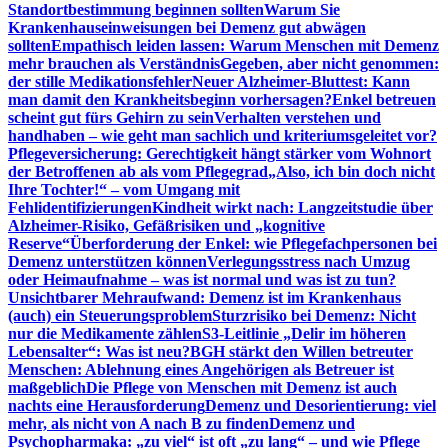
Standortbestimmung beginnen sollten
Warum Sie
Krankenhauseinweisungen bei Demenz gut abwägen
sollten
Empathisch leiden lassen: Warum Menschen mit Demenz
mehr brauchen als Verständnis
Gegeben, aber nicht genommen:
der stille Medikationsfehler
Neuer Alzheimer-Bluttest: Kann
man damit den Krankheitsbeginn vorhersagen?
Enkel betreuen
scheint gut fürs Gehirn zu sein
Verhalten verstehen und
handhaben – wie geht man sachlich und kriteriumsgeleitet vor?
Pflegeversicherung: Gerechtigkeit hängt stärker vom Wohnort
der Betroffenen ab als vom Pflegegrad
„Also, ich bin doch nicht
Ihre Tochter!“ – vom Umgang mit
Fehlidentifizierungen
Kindheit wirkt nach: Langzeitstudie über
Alzheimer-Risiko, Gefäßrisiken und „kognitive
Reserve“
Überforderung der Enkel: wie Pflegefachpersonen bei
Demenz unterstützen können
Verlegungsstress nach Umzug
oder Heimaufnahme – was ist normal und was ist zu tun?
Unsichtbarer Mehraufwand: Demenz ist im Krankenhaus
(auch) ein Steuerungsproblem
Sturzrisiko bei Demenz: Nicht
nur die Medikamente zählen
S3-Leitlinie „Delir im höheren
Lebensalter“: Was ist neu?
BGH stärkt den Willen betreuter
Menschen: Ablehnung eines Angehörigen als Betreuer ist
maßgeblich
Die Pflege von Menschen mit Demenz ist auch
nachts eine Herausforderung
Demenz und Desorientierung: viel
mehr, als nicht von A nach B zu finden
Demenz und
Psychopharmaka: „zu viel“ ist oft „zu lang“ – und wie Pflege