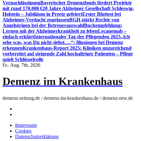
Vernachlässigung
Bayerischer Demenzfonds fördert Projekte
mit rund 170.000 €
20 Jahre Alzheimer Gesellschaft Schleswig-
Holstein – Jubiläum in Preetz gefeiert
Erster Bluttest bei
Alzheimer-Verdacht zugelassen
BGH stärkt Rechte von
Angehörigen bei der Betreuerauswahl
Buchempfehlung:
Lernen mit der Alzheimerkrankheit zu leben
Lecanemab –
einfach erklärt
Internationaler Tag der Pflegenden 2025
„Ich
sehe was, was Du nicht siehst….“: Illusionen bei Demenz
erkennen
Krankenhaus-Report 2025: Kliniken unzureichend
vorbereitet auf steigende Zahl hochaltriger Patienten – Pflege
spielt Schlüsselrolle
Fr.. Aug. 7th, 2026
Demenz im Krankenhaus
demenz-zeitung.de / demenz-im-krankenhaus.de / demenz-nrw.de
Impressum
Cookies
Datenschutzerklärung