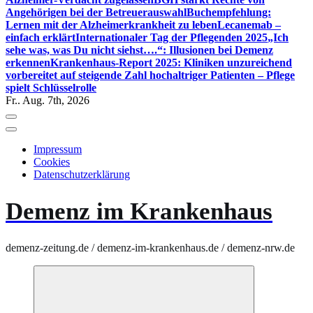
Angehörigen bei der Betreuerauswahl
Buchempfehlung:
Lernen mit der Alzheimerkrankheit zu leben
Lecanemab –
einfach erklärt
Internationaler Tag der Pflegenden 2025
„Ich
sehe was, was Du nicht siehst….“: Illusionen bei Demenz
erkennen
Krankenhaus-Report 2025: Kliniken unzureichend
vorbereitet auf steigende Zahl hochaltriger Patienten – Pflege
spielt Schlüsselrolle
Fr.. Aug. 7th, 2026
Impressum
Cookies
Datenschutzerklärung
Demenz im Krankenhaus
demenz-zeitung.de / demenz-im-krankenhaus.de / demenz-nrw.de