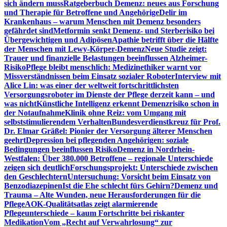
sich ändern muss
Ratgeberbuch Demenz: neues aus Forschung
und Therapie für Betroffene und Angehörige
Delir im
Krankenhaus – warum Menschen mit Demenz besonders
gefährdet sind
Metformin senkt Demenz- und Sterberisiko bei
Übergewichtigen und Adipösen
Apathie betrifft über die Hälfte
der Menschen mit Lewy-Körper-Demenz
Neue Studie zeigt:
Trauer und finanzielle Belastungen beeinflussen Alzheimer-
Risiko
Pflege bleibt menschlich: Medizinethiker warnt vor
Missverständnissen beim Einsatz sozialer Roboter
Interview mit
Alice Lin: was einer der weltweit fortschrittlichsten
Versorgungsroboter im Dienste der Pflege derzeit kann – und
was nicht
Künstliche Intelligenz erkennt Demenzrisiko schon in
der Notaufnahme
Klinik ohne Reiz: vom Umgang mit
selbststimulierendem Verhalten
Bundesverdienstkreuz für Prof.
Dr. Elmar Gräßel: Pionier der Versorgung älterer Menschen
geehrt
Depression bei pflegenden Angehörigen: soziale
Bedingungen beeinflussen Risiko
Demenz in Nordrhein-
Westfalen: Über 380.000 Betroffene – regionale Unterschiede
zeigen sich deutlich
Forschungsprojekt: Unterschiede zwischen
den Geschlechtern
Untersuchung: Vorsicht beim Einsatz von
Benzodiazepinen
Ist die Ehe schlecht fürs Gehirn?
Demenz und
Trauma – Alte Wunden, neue Herausforderungen für die
Pflege
AOK-Qualitätsatlas zeigt alarmierende
Pflegeunterschiede – kaum Fortschritte bei riskanter
Medikation
Vom „Recht auf Verwahrlosung“ zur