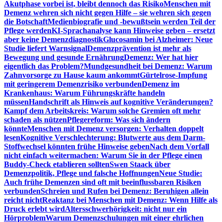
Akutphase vorbei ist, bleibt dennoch das Risiko
Menschen mit
Demenz wehren sich nicht gegen Hilfe – sie wehren sich gegen
die Botschaft
Medienbiografie und -bewußtsein werden Teil der
Pflege werden
KI-Sprachanalyse kann Hinweise geben – ersetzt
aber keine Demenzdiagnostik
Glucosamin bei Alzheimer: Neue
Studie liefert Warnsignal
Demenzprävention ist mehr als
Bewegung und gesunde Ernährung
Demenz: Wer hat hier
eigentlich das Problem?
Mundgesundheit bei Demenz: Warum
Zahnvorsorge zu Hause kaum ankommt
Gürtelrose-Impfung
mit geringerem Demenzrisiko verbunden
Demenz im
Krankenhaus: Warum Führungskräfte handeln
müssen
Handschrift als Hinweis auf kognitive Veränderungen?
Kampf dem Arbeitskreis: Warum solche Gremien oft mehr
schaden als nützen
Pflegereform: Was sich ändern
könnte
Menschen mit Demenz versorgen: Verhalten doppelt
lesen
Kognitive Verschlechterung: Blutwerte aus dem Darm-
Stoffwechsel könnten frühe Hinweise geben
Nach dem Vorfall
nicht einfach weitermachen: Warum Sie in der Pflege einen
Buddy-Check etablieren sollten
Swen Staack über
Demenzpolitik, Pflege und falsche Hoffnungen
Neue Studie:
Auch frühe Demenzen sind oft mit beeinflussbaren Risiken
verbunden
Schreien und Rufen bei Demenz: Beruhigen allein
reicht nicht
Reaktanz bei Menschen mit Demenz: Wenn Hilfe als
Druck erlebt wird
Altersschwerhörigkeit: nicht nur ein
Hörproblem
Warum Demenzschulungen mit einer ehrlichen