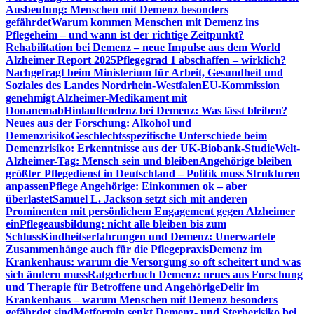
Ausbeutung: Menschen mit Demenz besonders
gefährdet
Warum kommen Menschen mit Demenz ins
Pflegeheim – und wann ist der richtige Zeitpunkt?
Rehabilitation bei Demenz – neue Impulse aus dem World
Alzheimer Report 2025
Pflegegrad 1 abschaffen – wirklich?
Nachgefragt beim Ministerium für Arbeit, Gesundheit und
Soziales des Landes Nordrhein-Westfalen
EU-Kommission
genehmigt Alzheimer-Medikament mit
Donanemab
Hinlauftendenz bei Demenz: Was lässt bleiben?
Neues aus der Forschung: Alkohol und
Demenzrisiko
Geschlechtsspezifische Unterschiede beim
Demenzrisiko: Erkenntnisse aus der UK-Biobank-Studie
Welt-
Alzheimer-Tag: Mensch sein und bleiben
Angehörige bleiben
größter Pflegedienst in Deutschland – Politik muss Strukturen
anpassen
Pflege Angehörige: Einkommen ok – aber
überlastet
Samuel L. Jackson setzt sich mit anderen
Prominenten mit persönlichem Engagement gegen Alzheimer
ein
Pflegeausbildung: nicht alle bleiben bis zum
Schluss
Kindheitserfahrungen und Demenz: Unerwartete
Zusammenhänge auch für die Pflegepraxis
Demenz im
Krankenhaus: warum die Versorgung so oft scheitert und was
sich ändern muss
Ratgeberbuch Demenz: neues aus Forschung
und Therapie für Betroffene und Angehörige
Delir im
Krankenhaus – warum Menschen mit Demenz besonders
gefährdet sind
Metformin senkt Demenz- und Sterberisiko bei