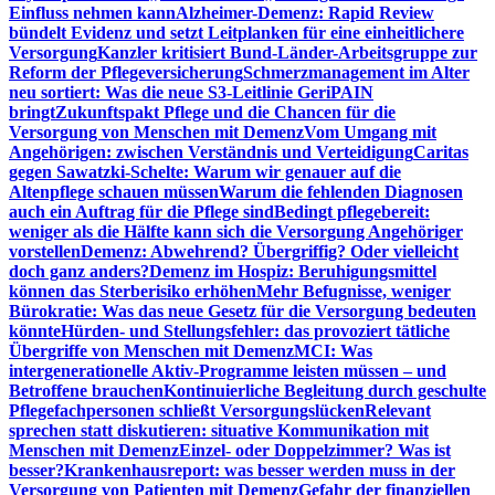
Einfluss nehmen kann
Alzheimer-Demenz: Rapid Review
bündelt Evidenz und setzt Leitplanken für eine einheitlichere
Versorgung
Kanzler kritisiert Bund-Länder-Arbeitsgruppe zur
Reform der Pflegeversicherung
Schmerzmanagement im Alter
neu sortiert: Was die neue S3-Leitlinie GeriPAIN
bringt
Zukunftspakt Pflege und die Chancen für die
Versorgung von Menschen mit Demenz
Vom Umgang mit
Angehörigen: zwischen Verständnis und Verteidigung
Caritas
gegen Sawatzki-Schelte: Warum wir genauer auf die
Altenpflege schauen müssen
Warum die fehlenden Diagnosen
auch ein Auftrag für die Pflege sind
Bedingt pflegebereit:
weniger als die Hälfte kann sich die Versorgung Angehöriger
vorstellen
Demenz: Abwehrend? Übergriffig? Oder vielleicht
doch ganz anders?
Demenz im Hospiz: Beruhigungsmittel
können das Sterberisiko erhöhen
Mehr Befugnisse, weniger
Bürokratie: Was das neue Gesetz für die Versorgung bedeuten
könnte
Hürden- und Stellungsfehler: das provoziert tätliche
Übergriffe von Menschen mit Demenz
MCI: Was
intergenerationelle Aktiv-Programme leisten müssen – und
Betroffene brauchen
Kontinuierliche Begleitung durch geschulte
Pflegefachpersonen schließt Versorgungslücken
Relevant
sprechen statt diskutieren: situative Kommunikation mit
Menschen mit Demenz
Einzel- oder Doppelzimmer? Was ist
besser?
Krankenhausreport: was besser werden muss in der
Versorgung von Patienten mit Demenz
Gefahr der finanziellen