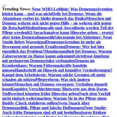
Zum
Inhalt
Trending News:
Neue WHO-Leitlinie: Was Demenzprävention
springen
leisten kann – und was nicht
Delir bei Demenz: Wenn die
Akutphase vorbei ist, bleibt dennoch das Risiko
Menschen mit
Demenz wehren sich nicht gegen Hilfe – sie wehren sich gegen
die Botschaft
Medienbiografie und -bewußtsein werden Teil der
Pflege werden
KI-Sprachanalyse kann Hinweise geben – ersetzt
aber keine Demenzdiagnostik
Glucosamin bei Alzheimer: Neue
Studie liefert Warnsignal
Demenzprävention ist mehr als
Bewegung und gesunde Ernährung
Demenz: Wer hat hier
eigentlich das Problem?
Mundgesundheit bei Demenz: Warum
Zahnvorsorge zu Hause kaum ankommt
Gürtelrose-Impfung
mit geringerem Demenzrisiko verbunden
Demenz im
Krankenhaus: Warum Führungskräfte handeln
müssen
Handschrift als Hinweis auf kognitive Veränderungen?
Kampf dem Arbeitskreis: Warum solche Gremien oft mehr
schaden als nützen
Pflegereform: Was sich ändern
könnte
Menschen mit Demenz versorgen: Verhalten doppelt
lesen
Kognitive Verschlechterung: Blutwerte aus dem Darm-
Stoffwechsel könnten frühe Hinweise geben
Nach dem Vorfall
nicht einfach weitermachen: Warum Sie in der Pflege einen
Buddy-Check etablieren sollten
Swen Staack über
Demenzpolitik, Pflege und falsche Hoffnungen
Neue Studie:
Auch frühe Demenzen sind oft mit beeinflussbaren Risiken