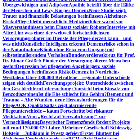
Übergewichtigen und Adipösen
Apathie betrifft über die Hälfte
der Menschen mit Lewy-Körper-Demenz
Neue Studie zeigt:
Trauer und finanzielle Belastungen beeinflussen Alzheimer-
Risiko
Pflege bleibt menschlich: Medizinethiker warnt vor
Missverständnissen beim Einsatz sozialer Roboter
Interview mit
Alice Lin: was einer der weltweit fortschrittlichsten
Versorgungsroboter im Dienste der Pflege derzeit kann – und
was nicht
Künstliche Intelligenz erkennt Demenzrisiko schon in
der Notaufnahme
Klinik ohne Reiz: vom Umgang mit
selbststimulierendem Verhalten
Bundesverdienstkreuz für Prof.
Dr. Elmar Gräßel: Pionier der Versorgung älterer Menschen
geehrt
Depression bei pflegenden Angehörigen: soziale
Bedingungen beeinflussen Risiko
Demenz in Nordrhein-
Westfalen: Über 380.000 Betroffene – regionale Unterschiede
zeigen sich deutlich
Forschungsprojekt: Unterschiede zwischen
den Geschlechtern
Untersuchung: Vorsicht beim Einsatz von
Benzodiazepinen
Ist die Ehe schlecht fürs Gehirn?
Demenz und
Trauma – Alte Wunden, neue Herausforderungen für die
Pflege
AOK-Qualitätsatlas zeigt alarmierende
Pflegeunterschiede – kaum Fortschritte bei riskanter
Medikation
Vom „Recht auf Verwahrlosung“ zur
Vernachlässigung
Bayerischer Demenzfonds fördert Projekte
mit rund 170.000 €
20 Jahre Alzheimer Gesellschaft Schleswig-
Holstein – Jubiläum in Preetz gefeiert
Erster Bluttest bei
Alzheimer-Verdacht zugelassen
BGH stärkt Rechte von