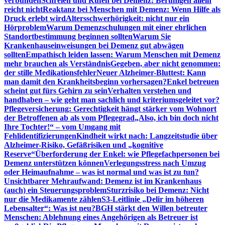
verbunden
Schreien und Rufen bei Demenz: Beruhigen allein
reicht nicht
Reaktanz bei Menschen mit Demenz: Wenn Hilfe als
Druck erlebt wird
Altersschwerhörigkeit: nicht nur ein
Hörproblem
Warum Demenzschulungen mit einer ehrlichen
Standortbestimmung beginnen sollten
Warum Sie
Krankenhauseinweisungen bei Demenz gut abwägen
sollten
Empathisch leiden lassen: Warum Menschen mit Demenz
mehr brauchen als Verständnis
Gegeben, aber nicht genommen:
der stille Medikationsfehler
Neuer Alzheimer-Bluttest: Kann
man damit den Krankheitsbeginn vorhersagen?
Enkel betreuen
scheint gut fürs Gehirn zu sein
Verhalten verstehen und
handhaben – wie geht man sachlich und kriteriumsgeleitet vor?
Pflegeversicherung: Gerechtigkeit hängt stärker vom Wohnort
der Betroffenen ab als vom Pflegegrad
„Also, ich bin doch nicht
Ihre Tochter!“ – vom Umgang mit
Fehlidentifizierungen
Kindheit wirkt nach: Langzeitstudie über
Alzheimer-Risiko, Gefäßrisiken und „kognitive
Reserve“
Überforderung der Enkel: wie Pflegefachpersonen bei
Demenz unterstützen können
Verlegungsstress nach Umzug
oder Heimaufnahme – was ist normal und was ist zu tun?
Unsichtbarer Mehraufwand: Demenz ist im Krankenhaus
(auch) ein Steuerungsproblem
Sturzrisiko bei Demenz: Nicht
nur die Medikamente zählen
S3-Leitlinie „Delir im höheren
Lebensalter“: Was ist neu?
BGH stärkt den Willen betreuter
Menschen: Ablehnung eines Angehörigen als Betreuer ist