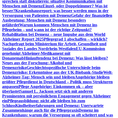
sprechen statt diskutieren: situative Kommunikation mit
Menschen mit Demenz
Einzel- oder Doppelzimmer? Was ist
besser?
Krankenhausreport: was besser werden muss in der
Versorgung von Patienten mit Demenz
Gefahr der finanziellen
Ausbeutung: Menschen mit Demenz besonders
gefährdet
Warum kommen Menschen mit Demenz ins
Pflegeheim – und wann ist der richtige Zeitpunkt?
Rehabilitation bei Demenz – neue Impulse aus dem World
Alzheimer Report 2025
Pflegegrad 1 abschaffen – wirklich?
Nachgefragt beim Ministerium für Arbeit, Gesundheit und
Soziales des Landes Nordrhein-Westfalen
EU-Kommission
genehmigt Alzheimer-Medikament mit
Donanemab
Hinlauftendenz bei Demenz: Was lässt bleiben?
Neues aus der Forschung: Alkohol und
Demenzrisiko
Geschlechtsspezifische Unterschiede beim
Demenzrisiko: Erkenntnisse aus der UK-Biobank-Studie
Welt-
Alzheimer-Tag: Mensch sein und bleiben
Angehörige bleiben
größter Pflegedienst in Deutschland – Politik muss Strukturen
anpassen
Pflege Angehörige: Einkommen ok – aber
überlastet
Samuel L. Jackson setzt sich mit anderen
Prominenten mit persönlichem Engagement gegen Alzheimer
ein
Pflegeausbildung: nicht alle bleiben bis zum
Schluss
Kindheitserfahrungen und Demenz: Unerwartete
Zusammenhänge auch für die Pflegepraxis
Demenz im
Krankenhaus: warum die Versorgung so oft scheitert und was