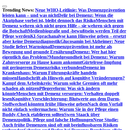
Zum
Inhalt
Trending News:
Neue WHO-Leitlinie: Was Demenzprävention
springen
leisten kann – und was nicht
Delir bei Demenz: Wenn die
Akutphase vorbei ist, bleibt dennoch das Risiko
Menschen mit
Demenz wehren sich nicht gegen Hilfe – sie wehren sich gegen
die Botschaft
Medienbiografie und -bewußtsein werden Teil der
Pflege werden
KI-Sprachanalyse kann Hinweise geben – ersetzt
aber keine Demenzdiagnostik
Glucosamin bei Alzheimer: Neue
Studie liefert Warnsignal
Demenzprävention ist mehr als
Bewegung und gesunde Ernährung
Demenz: Wer hat hier
eigentlich das Problem?
Mundgesundheit bei Demenz: Warum
Zahnvorsorge zu Hause kaum ankommt
Gürtelrose-Impfung
mit geringerem Demenzrisiko verbunden
Demenz im
Krankenhaus: Warum Führungskräfte handeln
müssen
Handschrift als Hinweis auf kognitive Veränderungen?
Kampf dem Arbeitskreis: Warum solche Gremien oft mehr
schaden als nützen
Pflegereform: Was sich ändern
könnte
Menschen mit Demenz versorgen: Verhalten doppelt
lesen
Kognitive Verschlechterung: Blutwerte aus dem Darm-
Stoffwechsel könnten frühe Hinweise geben
Nach dem Vorfall
nicht einfach weitermachen: Warum Sie in der Pflege einen
Buddy-Check etablieren sollten
Swen Staack über
Demenzpolitik, Pflege und falsche Hoffnungen
Neue Studie:
Auch frühe Demenzen sind oft mit beeinflussbaren Risiken