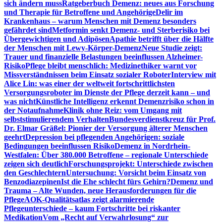
sich ändern muss
Ratgeberbuch Demenz: neues aus Forschung
und Therapie für Betroffene und Angehörige
Delir im
Krankenhaus – warum Menschen mit Demenz besonders
gefährdet sind
Metformin senkt Demenz- und Sterberisiko bei
Übergewichtigen und Adipösen
Apathie betrifft über die Hälfte
der Menschen mit Lewy-Körper-Demenz
Neue Studie zeigt:
Trauer und finanzielle Belastungen beeinflussen Alzheimer-
Risiko
Pflege bleibt menschlich: Medizinethiker warnt vor
Missverständnissen beim Einsatz sozialer Roboter
Interview mit
Alice Lin: was einer der weltweit fortschrittlichsten
Versorgungsroboter im Dienste der Pflege derzeit kann – und
was nicht
Künstliche Intelligenz erkennt Demenzrisiko schon in
der Notaufnahme
Klinik ohne Reiz: vom Umgang mit
selbststimulierendem Verhalten
Bundesverdienstkreuz für Prof.
Dr. Elmar Gräßel: Pionier der Versorgung älterer Menschen
geehrt
Depression bei pflegenden Angehörigen: soziale
Bedingungen beeinflussen Risiko
Demenz in Nordrhein-
Westfalen: Über 380.000 Betroffene – regionale Unterschiede
zeigen sich deutlich
Forschungsprojekt: Unterschiede zwischen
den Geschlechtern
Untersuchung: Vorsicht beim Einsatz von
Benzodiazepinen
Ist die Ehe schlecht fürs Gehirn?
Demenz und
Trauma – Alte Wunden, neue Herausforderungen für die
Pflege
AOK-Qualitätsatlas zeigt alarmierende
Pflegeunterschiede – kaum Fortschritte bei riskanter
Medikation
Vom „Recht auf Verwahrlosung“ zur