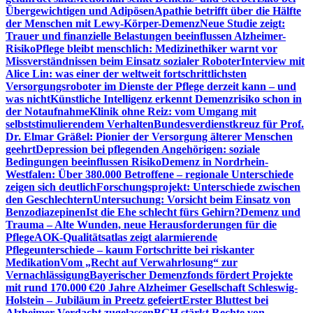
Übergewichtigen und Adipösen
Apathie betrifft über die Hälfte
der Menschen mit Lewy-Körper-Demenz
Neue Studie zeigt:
Trauer und finanzielle Belastungen beeinflussen Alzheimer-
Risiko
Pflege bleibt menschlich: Medizinethiker warnt vor
Missverständnissen beim Einsatz sozialer Roboter
Interview mit
Alice Lin: was einer der weltweit fortschrittlichsten
Versorgungsroboter im Dienste der Pflege derzeit kann – und
was nicht
Künstliche Intelligenz erkennt Demenzrisiko schon in
der Notaufnahme
Klinik ohne Reiz: vom Umgang mit
selbststimulierendem Verhalten
Bundesverdienstkreuz für Prof.
Dr. Elmar Gräßel: Pionier der Versorgung älterer Menschen
geehrt
Depression bei pflegenden Angehörigen: soziale
Bedingungen beeinflussen Risiko
Demenz in Nordrhein-
Westfalen: Über 380.000 Betroffene – regionale Unterschiede
zeigen sich deutlich
Forschungsprojekt: Unterschiede zwischen
den Geschlechtern
Untersuchung: Vorsicht beim Einsatz von
Benzodiazepinen
Ist die Ehe schlecht fürs Gehirn?
Demenz und
Trauma – Alte Wunden, neue Herausforderungen für die
Pflege
AOK-Qualitätsatlas zeigt alarmierende
Pflegeunterschiede – kaum Fortschritte bei riskanter
Medikation
Vom „Recht auf Verwahrlosung“ zur
Vernachlässigung
Bayerischer Demenzfonds fördert Projekte
mit rund 170.000 €
20 Jahre Alzheimer Gesellschaft Schleswig-
Holstein – Jubiläum in Preetz gefeiert
Erster Bluttest bei
Alzheimer-Verdacht zugelassen
BGH stärkt Rechte von