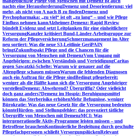
maßgeblich
Die Pflege von Menschen mit Demenz ist auch
nachts eine Herausforderung
Demenz und Desorientierung: viel
mehr, als nicht von A nach B zu finden
Demenz und
Psychopharmaka: „zu viel“ ist oft „zu lang“ – und wie Pflege
Einfluss nehmen kann
Alzheimer-Demenz: Rapid Review
bündelt Evidenz und setzt Leitplanken für eine einheitlichere
Versorgung
Kanzler kritisiert Bund-Länder-Arbeitsgruppe zur
Reform der Pflegeversicherung
Schmerzmanagement im Alter
neu sortiert: Was die neue S3-Leitlinie GeriPAIN
bringt
Zukunftspakt Pflege und die Chancen für die
Versorgung von Menschen mit Demenz
Vom Umgang mit
Angehörigen: zwischen Verständnis und Verteidigung
Caritas
gegen Sawatzki-Schelte: Warum wir genauer auf die
Altenpflege schauen müssen
Warum die fehlenden Diagnosen
auch ein Auftrag für die Pflege sind
Bedingt pflegebereit:
weniger als die Hälfte kann sich die Versorgung Angehöriger
vorstellen
Demenz: Abwehrend? Übergriffig? Oder vielleicht
doch ganz anders?
Demenz im Hospiz: Beruhigungsmittel
können das Sterberisiko erhöhen
Mehr Befugnisse, weniger
Bürokratie: Was das neue Gesetz für die Versorgung bedeuten
könnte
Hürden- und Stellungsfehler: das provoziert tätliche
Übergriffe von Menschen mit Demenz
MCI: Was
intergenerationelle Aktiv-Programme leisten müssen – und
Betroffene brauchen
Kontinuierliche Begleitung durch geschulte
Pflegefachpersonen schließt Versorgungslücken
Relevant