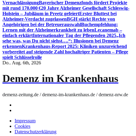
Vernachlässigung
Bayerischer Demenzfonds fördert Projekte
mit rund 170.000 €
20 Jahre Alzheimer Gesellschaft Schleswig-
Holstein – Jubiläum in Preetz gefeiert
Erster Bluttest bei
Alzheimer-Verdacht zugelassen
BGH stärkt Rechte von
Angehörigen bei der Betreuerauswahl
Buchempfehlung:
Lernen mit der Alzheimerkrankheit zu leben
Lecanemab –
einfach erklärt
Internationaler Tag der Pflegenden 2025
„Ich
sehe was, was Du nicht siehst….“: Illusionen bei Demenz
erkennen
Krankenhaus-Report 2025: Kliniken unzureichend
vorbereitet auf steigende Zahl hochaltriger Patienten – Pflege
spielt Schlüsselrolle
Do.. Aug. 6th, 2026
Demenz im Krankenhaus
demenz-zeitung.de / demenz-im-krankenhaus.de / demenz-nrw.de
Impressum
Cookies
Datenschutzerklärung