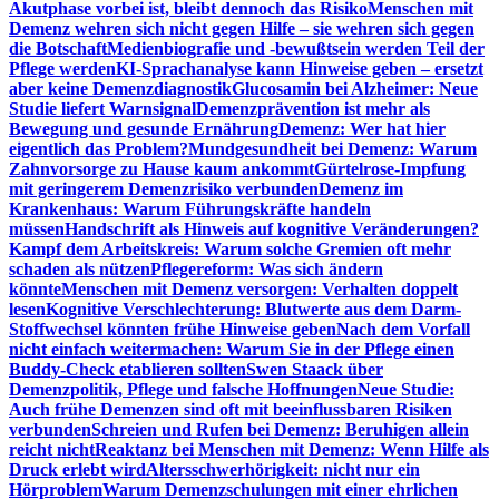
Akutphase vorbei ist, bleibt dennoch das Risiko
Menschen mit
Demenz wehren sich nicht gegen Hilfe – sie wehren sich gegen
die Botschaft
Medienbiografie und -bewußtsein werden Teil der
Pflege werden
KI-Sprachanalyse kann Hinweise geben – ersetzt
aber keine Demenzdiagnostik
Glucosamin bei Alzheimer: Neue
Studie liefert Warnsignal
Demenzprävention ist mehr als
Bewegung und gesunde Ernährung
Demenz: Wer hat hier
eigentlich das Problem?
Mundgesundheit bei Demenz: Warum
Zahnvorsorge zu Hause kaum ankommt
Gürtelrose-Impfung
mit geringerem Demenzrisiko verbunden
Demenz im
Krankenhaus: Warum Führungskräfte handeln
müssen
Handschrift als Hinweis auf kognitive Veränderungen?
Kampf dem Arbeitskreis: Warum solche Gremien oft mehr
schaden als nützen
Pflegereform: Was sich ändern
könnte
Menschen mit Demenz versorgen: Verhalten doppelt
lesen
Kognitive Verschlechterung: Blutwerte aus dem Darm-
Stoffwechsel könnten frühe Hinweise geben
Nach dem Vorfall
nicht einfach weitermachen: Warum Sie in der Pflege einen
Buddy-Check etablieren sollten
Swen Staack über
Demenzpolitik, Pflege und falsche Hoffnungen
Neue Studie:
Auch frühe Demenzen sind oft mit beeinflussbaren Risiken
verbunden
Schreien und Rufen bei Demenz: Beruhigen allein
reicht nicht
Reaktanz bei Menschen mit Demenz: Wenn Hilfe als
Druck erlebt wird
Altersschwerhörigkeit: nicht nur ein
Hörproblem
Warum Demenzschulungen mit einer ehrlichen