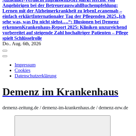
Angehörigen bei der Betreuerauswahl
Buchempfehlung:
Lernen mit der Alzheimerkrankheit zu leben
Lecanemab –
einfach erklärt
Internationaler Tag der Pflegenden 2025
„Ich
sehe was, was Du nicht siehst….“: Illusionen bei Demenz
erkennen
Krankenhaus-Report 2025: Kliniken unzureichend
vorbereitet auf steigende Zahl hochaltriger Patienten – Pflege
spielt Schlüsselrolle
Do.. Aug. 6th, 2026
Impressum
Cookies
Datenschutzerklärung
Demenz im Krankenhaus
demenz-zeitung.de / demenz-im-krankenhaus.de / demenz-nrw.de