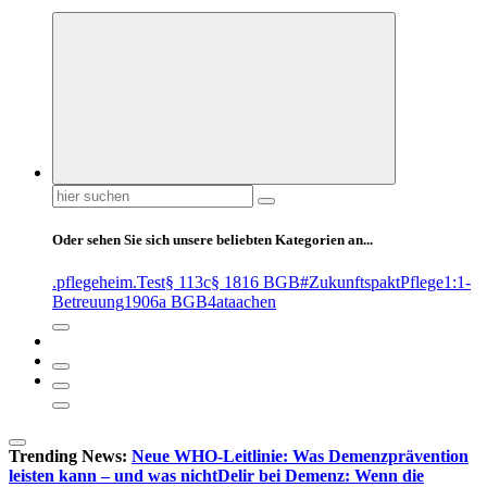
Suchen
nach:
Oder sehen Sie sich unsere beliebten Kategorien an...
.pflegeheim
.Test
§ 113c
§ 1816 BGB
#ZukunftspaktPflege
1:1-
Betreuung
1906a BGB
4at
aachen
Trending News:
Neue WHO-Leitlinie: Was Demenzprävention
leisten kann – und was nicht
Delir bei Demenz: Wenn die