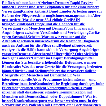
Einfluss nehmen kann
Alzheimer-Demenz: Rapid Review
bündelt Evidenz und setzt Leitplanken für eine einheitlichere
Versorgung
Kanzler kritisiert Bund-Länder-Arbeitsgruppe zur
Reform der Pflegeversicherung
Schmerzmanagement im Alter
neu sortiert: Was die neue S3-Leitlinie GeriPAIN
bringt
Zukunftspakt Pflege und die Chancen für die
Versorgung von Menschen mit Demenz
Vom Umgang mit
Angehörigen: zwischen Verständnis und Verteidigung
Caritas
gegen Sawatzki-Schelte: Warum wir genauer auf die
Altenpflege schauen müssen
Warum die fehlenden Diagnosen
auch ein Auftrag für die Pflege sind
Bedingt pflegebereit:
weniger als die Hälfte kann sich die Versorgung Angehöriger
vorstellen
Demenz: Abwehrend? Übergriffig? Oder vielleicht
doch ganz anders?
Demenz im Hospiz: Beruhigungsmittel
können das Sterberisiko erhöhen
Mehr Befugnisse, weniger
Bürokratie: Was das neue Gesetz für die Versorgung bedeuten
könnte
Hürden- und Stellungsfehler: das provoziert tätliche
Übergriffe von Menschen mit Demenz
MCI: Was
intergenerationelle Aktiv-Programme leisten müssen – und
Betroffene brauchen
Kontinuierliche Begleitung durch geschulte
Pflegefachpersonen schließt Versorgungslücken
Relevant
sprechen statt diskutieren: situative Kommunikation mit
Menschen mit Demenz
Einzel- oder Doppelzimmer? Was ist
besser?
Krankenhausreport: was besser werden muss in der
Versorgung von Patienten mit Demenz
Gefahr der finanziellen