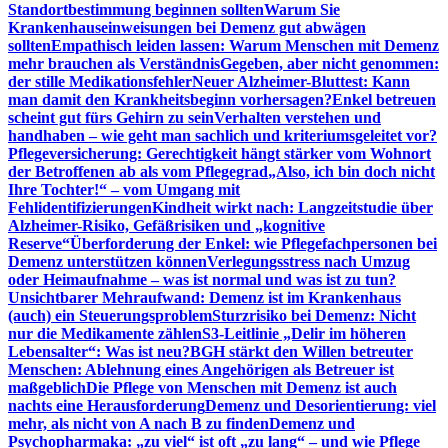
Standortbestimmung beginnen sollten
Warum Sie
Krankenhauseinweisungen bei Demenz gut abwägen
sollten
Empathisch leiden lassen: Warum Menschen mit Demenz
mehr brauchen als Verständnis
Gegeben, aber nicht genommen:
der stille Medikationsfehler
Neuer Alzheimer-Bluttest: Kann
man damit den Krankheitsbeginn vorhersagen?
Enkel betreuen
scheint gut fürs Gehirn zu sein
Verhalten verstehen und
handhaben – wie geht man sachlich und kriteriumsgeleitet vor?
Pflegeversicherung: Gerechtigkeit hängt stärker vom Wohnort
der Betroffenen ab als vom Pflegegrad
„Also, ich bin doch nicht
Ihre Tochter!“ – vom Umgang mit
Fehlidentifizierungen
Kindheit wirkt nach: Langzeitstudie über
Alzheimer-Risiko, Gefäßrisiken und „kognitive
Reserve“
Überforderung der Enkel: wie Pflegefachpersonen bei
Demenz unterstützen können
Verlegungsstress nach Umzug
oder Heimaufnahme – was ist normal und was ist zu tun?
Unsichtbarer Mehraufwand: Demenz ist im Krankenhaus
(auch) ein Steuerungsproblem
Sturzrisiko bei Demenz: Nicht
nur die Medikamente zählen
S3-Leitlinie „Delir im höheren
Lebensalter“: Was ist neu?
BGH stärkt den Willen betreuter
Menschen: Ablehnung eines Angehörigen als Betreuer ist
maßgeblich
Die Pflege von Menschen mit Demenz ist auch
nachts eine Herausforderung
Demenz und Desorientierung: viel
mehr, als nicht von A nach B zu finden
Demenz und
Psychopharmaka: „zu viel“ ist oft „zu lang“ – und wie Pflege