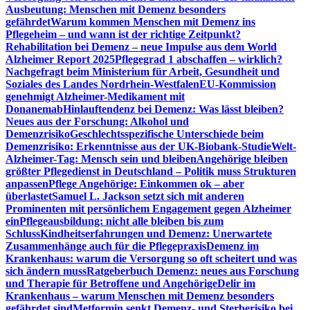
Ausbeutung: Menschen mit Demenz besonders
gefährdet
Warum kommen Menschen mit Demenz ins
Pflegeheim – und wann ist der richtige Zeitpunkt?
Rehabilitation bei Demenz – neue Impulse aus dem World
Alzheimer Report 2025
Pflegegrad 1 abschaffen – wirklich?
Nachgefragt beim Ministerium für Arbeit, Gesundheit und
Soziales des Landes Nordrhein-Westfalen
EU-Kommission
genehmigt Alzheimer-Medikament mit
Donanemab
Hinlauftendenz bei Demenz: Was lässt bleiben?
Neues aus der Forschung: Alkohol und
Demenzrisiko
Geschlechtsspezifische Unterschiede beim
Demenzrisiko: Erkenntnisse aus der UK-Biobank-Studie
Welt-
Alzheimer-Tag: Mensch sein und bleiben
Angehörige bleiben
größter Pflegedienst in Deutschland – Politik muss Strukturen
anpassen
Pflege Angehörige: Einkommen ok – aber
überlastet
Samuel L. Jackson setzt sich mit anderen
Prominenten mit persönlichem Engagement gegen Alzheimer
ein
Pflegeausbildung: nicht alle bleiben bis zum
Schluss
Kindheitserfahrungen und Demenz: Unerwartete
Zusammenhänge auch für die Pflegepraxis
Demenz im
Krankenhaus: warum die Versorgung so oft scheitert und was
sich ändern muss
Ratgeberbuch Demenz: neues aus Forschung
und Therapie für Betroffene und Angehörige
Delir im
Krankenhaus – warum Menschen mit Demenz besonders
gefährdet sind
Metformin senkt Demenz- und Sterberisiko bei