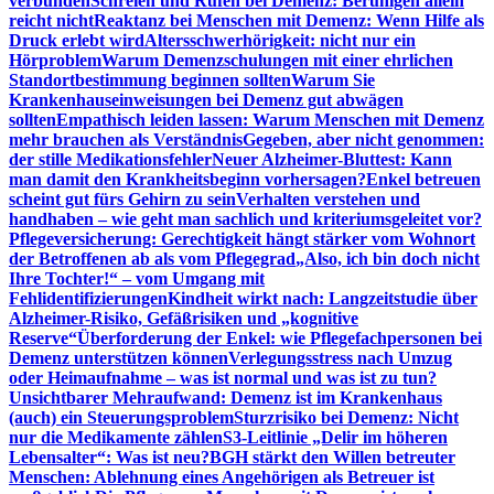
verbunden
Schreien und Rufen bei Demenz: Beruhigen allein
reicht nicht
Reaktanz bei Menschen mit Demenz: Wenn Hilfe als
Druck erlebt wird
Altersschwerhörigkeit: nicht nur ein
Hörproblem
Warum Demenzschulungen mit einer ehrlichen
Standortbestimmung beginnen sollten
Warum Sie
Krankenhauseinweisungen bei Demenz gut abwägen
sollten
Empathisch leiden lassen: Warum Menschen mit Demenz
mehr brauchen als Verständnis
Gegeben, aber nicht genommen:
der stille Medikationsfehler
Neuer Alzheimer-Bluttest: Kann
man damit den Krankheitsbeginn vorhersagen?
Enkel betreuen
scheint gut fürs Gehirn zu sein
Verhalten verstehen und
handhaben – wie geht man sachlich und kriteriumsgeleitet vor?
Pflegeversicherung: Gerechtigkeit hängt stärker vom Wohnort
der Betroffenen ab als vom Pflegegrad
„Also, ich bin doch nicht
Ihre Tochter!“ – vom Umgang mit
Fehlidentifizierungen
Kindheit wirkt nach: Langzeitstudie über
Alzheimer-Risiko, Gefäßrisiken und „kognitive
Reserve“
Überforderung der Enkel: wie Pflegefachpersonen bei
Demenz unterstützen können
Verlegungsstress nach Umzug
oder Heimaufnahme – was ist normal und was ist zu tun?
Unsichtbarer Mehraufwand: Demenz ist im Krankenhaus
(auch) ein Steuerungsproblem
Sturzrisiko bei Demenz: Nicht
nur die Medikamente zählen
S3-Leitlinie „Delir im höheren
Lebensalter“: Was ist neu?
BGH stärkt den Willen betreuter
Menschen: Ablehnung eines Angehörigen als Betreuer ist