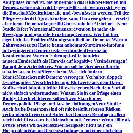
Akutphase vorbei ist, bleibt dennoch das Risiko
Menschen mit
Demenz wehren sich nicht gegen Hilfe – sie wehren sich gegen
die Botschaft
Medienbiografie und -bewußtsein werden Teil der
Pflege werden
KI-Sprachanalyse kann Hinweise geben – ersetzt
aber keine Demenzdiagnostik
Glucosamin bei Alzheimer: Neue
Studie liefert Warnsignal
Demenzprävention ist mehr als
Bewegung und gesunde Ernährung
Demenz: Wer hat hier
eigentlich das Problem?
Mundgesundheit bei Demenz: Warum
Zahnvorsorge zu Hause kaum ankommt
Gürtelrose-Impfung
mit geringerem Demenzrisiko verbunden
Demenz im
Krankenhaus: Warum Führungskräfte handeln
müssen
Handschrift als Hinweis auf kognitive Veränderungen?
Kampf dem Arbeitskreis: Warum solche Gremien oft mehr
schaden als nützen
Pflegereform: Was sich ändern
könnte
Menschen mit Demenz versorgen: Verhalten doppelt
lesen
Kognitive Verschlechterung: Blutwerte aus dem Darm-
Stoffwechsel könnten frühe Hinweise geben
Nach dem Vorfall
nicht einfach weitermachen: Warum Sie in der Pflege einen
Buddy-Check etablieren sollten
Swen Staack über
Demenzpolitik, Pflege und falsche Hoffnungen
Neue Studie:
Auch frühe Demenzen sind oft mit beeinflussbaren Risiken
verbunden
Schreien und Rufen bei Demenz: Beruhigen allein
reicht nicht
Reaktanz bei Menschen mit Demenz: Wenn Hilfe als
Druck erlebt wird
Altersschwerhörigkeit: nicht nur ein
Hörproblem
Warum Demenzschulungen mit einer ehrlichen