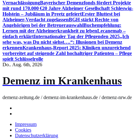
Vernachlässigung
Bayerischer Demenzfonds fördert Projekte
mit rund 170.000 €
20 Jahre Alzheimer Gesellschaft Schleswig-
Holstein – Jubiläum in Preetz gefeiert
Erster Bluttest bei
Alzheimer-Verdacht zugelassen
BGH stärkt Rechte von
Angehörigen bei der Betreuerauswahl
Buchempfehlung:
Lernen mit der Alzheimerkrankheit zu leben
Lecanemab –
einfach erklärt
Internationaler Tag der Pflegenden 2025
„Ich
sehe was, was Du nicht siehst….“: Illusionen bei Demenz
erkennen
Krankenhaus-Report 2025: Kliniken unzureichend
vorbereitet auf steigende Zahl hochaltriger Patienten – Pflege
spielt Schlüsselrolle
Do.. Aug. 6th, 2026
Demenz im Krankenhaus
demenz-zeitung.de / demenz-im-krankenhaus.de / demenz-nrw.de
Impressum
Cookies
Datenschutzerklärung