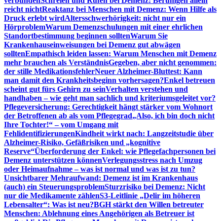
verbunden
Schreien und Rufen bei Demenz: Beruhigen allein
reicht nicht
Reaktanz bei Menschen mit Demenz: Wenn Hilfe als
Druck erlebt wird
Altersschwerhörigkeit: nicht nur ein
Hörproblem
Warum Demenzschulungen mit einer ehrlichen
Standortbestimmung beginnen sollten
Warum Sie
Krankenhauseinweisungen bei Demenz gut abwägen
sollten
Empathisch leiden lassen: Warum Menschen mit Demenz
mehr brauchen als Verständnis
Gegeben, aber nicht genommen:
der stille Medikationsfehler
Neuer Alzheimer-Bluttest: Kann
man damit den Krankheitsbeginn vorhersagen?
Enkel betreuen
scheint gut fürs Gehirn zu sein
Verhalten verstehen und
handhaben – wie geht man sachlich und kriteriumsgeleitet vor?
Pflegeversicherung: Gerechtigkeit hängt stärker vom Wohnort
der Betroffenen ab als vom Pflegegrad
„Also, ich bin doch nicht
Ihre Tochter!“ – vom Umgang mit
Fehlidentifizierungen
Kindheit wirkt nach: Langzeitstudie über
Alzheimer-Risiko, Gefäßrisiken und „kognitive
Reserve“
Überforderung der Enkel: wie Pflegefachpersonen bei
Demenz unterstützen können
Verlegungsstress nach Umzug
oder Heimaufnahme – was ist normal und was ist zu tun?
Unsichtbarer Mehraufwand: Demenz ist im Krankenhaus
(auch) ein Steuerungsproblem
Sturzrisiko bei Demenz: Nicht
nur die Medikamente zählen
S3-Leitlinie „Delir im höheren
Lebensalter“: Was ist neu?
BGH stärkt den Willen betreuter
Menschen: Ablehnung eines Angehörigen als Betreuer ist