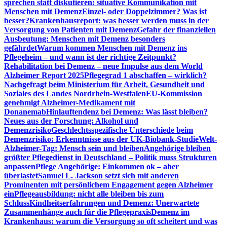
sprechen statt diskutieren: situative Kommunikation mit
Menschen mit Demenz
Einzel- oder Doppelzimmer? Was ist
besser?
Krankenhausreport: was besser werden muss in der
Versorgung von Patienten mit Demenz
Gefahr der finanziellen
Ausbeutung: Menschen mit Demenz besonders
gefährdet
Warum kommen Menschen mit Demenz ins
Pflegeheim – und wann ist der richtige Zeitpunkt?
Rehabilitation bei Demenz – neue Impulse aus dem World
Alzheimer Report 2025
Pflegegrad 1 abschaffen – wirklich?
Nachgefragt beim Ministerium für Arbeit, Gesundheit und
Soziales des Landes Nordrhein-Westfalen
EU-Kommission
genehmigt Alzheimer-Medikament mit
Donanemab
Hinlauftendenz bei Demenz: Was lässt bleiben?
Neues aus der Forschung: Alkohol und
Demenzrisiko
Geschlechtsspezifische Unterschiede beim
Demenzrisiko: Erkenntnisse aus der UK-Biobank-Studie
Welt-
Alzheimer-Tag: Mensch sein und bleiben
Angehörige bleiben
größter Pflegedienst in Deutschland – Politik muss Strukturen
anpassen
Pflege Angehörige: Einkommen ok – aber
überlastet
Samuel L. Jackson setzt sich mit anderen
Prominenten mit persönlichem Engagement gegen Alzheimer
ein
Pflegeausbildung: nicht alle bleiben bis zum
Schluss
Kindheitserfahrungen und Demenz: Unerwartete
Zusammenhänge auch für die Pflegepraxis
Demenz im
Krankenhaus: warum die Versorgung so oft scheitert und was