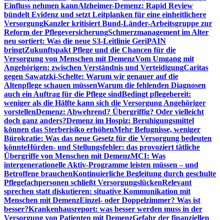
Einfluss nehmen kann
Alzheimer-Demenz: Rapid Review
bündelt Evidenz und setzt Leitplanken für eine einheitlichere
Versorgung
Kanzler kritisiert Bund-Länder-Arbeitsgruppe zur
Reform der Pflegeversicherung
Schmerzmanagement im Alter
neu sortiert: Was die neue S3-Leitlinie GeriPAIN
bringt
Zukunftspakt Pflege und die Chancen für die
Versorgung von Menschen mit Demenz
Vom Umgang mit
Angehörigen: zwischen Verständnis und Verteidigung
Caritas
gegen Sawatzki-Schelte: Warum wir genauer auf die
Altenpflege schauen müssen
Warum die fehlenden Diagnosen
auch ein Auftrag für die Pflege sind
Bedingt pflegebereit:
weniger als die Hälfte kann sich die Versorgung Angehöriger
vorstellen
Demenz: Abwehrend? Übergriffig? Oder vielleicht
doch ganz anders?
Demenz im Hospiz: Beruhigungsmittel
können das Sterberisiko erhöhen
Mehr Befugnisse, weniger
Bürokratie: Was das neue Gesetz für die Versorgung bedeuten
könnte
Hürden- und Stellungsfehler: das provoziert tätliche
Übergriffe von Menschen mit Demenz
MCI: Was
intergenerationelle Aktiv-Programme leisten müssen – und
Betroffene brauchen
Kontinuierliche Begleitung durch geschulte
Pflegefachpersonen schließt Versorgungslücken
Relevant
sprechen statt diskutieren: situative Kommunikation mit
Menschen mit Demenz
Einzel- oder Doppelzimmer? Was ist
besser?
Krankenhausreport: was besser werden muss in der
Versorgung von Patienten mit Demenz
Gefahr der finanziellen