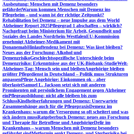
Ausbeutung: Menschen mit Demenz besonders
gefährdet
Warum kommen Menschen mit Demenz ins
Pflegeheim – und wann ist der richtige Zeitpunkt?
Rehabilitation bei Demenz – neue Impulse aus dem World
Alzheimer Report 2025
Pflegegrad 1 abschaffen – wirklich?
Nachgefragt beim Ministerium für Arbeit, Gesundheit und
Soziales des Landes Nordrhein-Westfalen
EU-Kommission
genehmigt Alzheimer-Medikament mit
Donanemab
Hinlauftendenz bei Demenz: Was lässt bleiben?
Neues aus der Forschung: Alkohol und
Demenzrisiko
Geschlechtsspezifische Unterschiede beim
Demenzrisiko: Erkenntnisse aus der UK-Biobank-Studie
Welt-
Alzheimer-Tag: Mensch sein und bleiben
Angehörige bleiben
größter Pflegedienst in Deutschland – Politik muss Strukturen
anpassen
Pflege Angehörige: Einkommen ok – aber
überlastet
Samuel L. Jackson setzt sich mit anderen
Prominenten mit persönlichem Engagement gegen Alzheimer
ein
Pflegeausbildung: nicht alle bleiben bis zum
Schluss
Kindheitserfahrungen und Demenz: Unerwartete
Zusammenhänge auch für die Pflegepraxis
Demenz im
Krankenhaus: warum die Versorgung so oft scheitert und was
sich ändern muss
Ratgeberbuch Demenz: neues aus Forschung
und Therapie für Betroffene und Angehörige
Delir im
Krankenhaus – warum Menschen mit Demenz besonders
gefährdet sind
Metformin senkt Demenz- und Sterberisiko bei