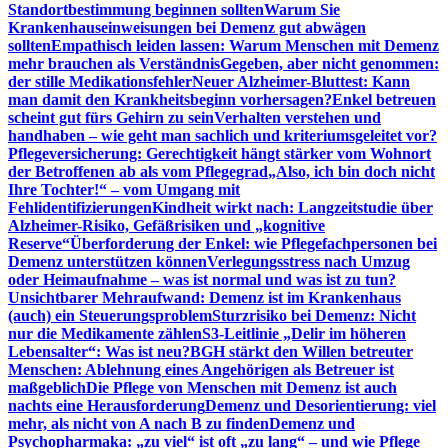
Standortbestimmung beginnen sollten
Warum Sie
Krankenhauseinweisungen bei Demenz gut abwägen
sollten
Empathisch leiden lassen: Warum Menschen mit Demenz
mehr brauchen als Verständnis
Gegeben, aber nicht genommen:
der stille Medikationsfehler
Neuer Alzheimer-Bluttest: Kann
man damit den Krankheitsbeginn vorhersagen?
Enkel betreuen
scheint gut fürs Gehirn zu sein
Verhalten verstehen und
handhaben – wie geht man sachlich und kriteriumsgeleitet vor?
Pflegeversicherung: Gerechtigkeit hängt stärker vom Wohnort
der Betroffenen ab als vom Pflegegrad
„Also, ich bin doch nicht
Ihre Tochter!“ – vom Umgang mit
Fehlidentifizierungen
Kindheit wirkt nach: Langzeitstudie über
Alzheimer-Risiko, Gefäßrisiken und „kognitive
Reserve“
Überforderung der Enkel: wie Pflegefachpersonen bei
Demenz unterstützen können
Verlegungsstress nach Umzug
oder Heimaufnahme – was ist normal und was ist zu tun?
Unsichtbarer Mehraufwand: Demenz ist im Krankenhaus
(auch) ein Steuerungsproblem
Sturzrisiko bei Demenz: Nicht
nur die Medikamente zählen
S3-Leitlinie „Delir im höheren
Lebensalter“: Was ist neu?
BGH stärkt den Willen betreuter
Menschen: Ablehnung eines Angehörigen als Betreuer ist
maßgeblich
Die Pflege von Menschen mit Demenz ist auch
nachts eine Herausforderung
Demenz und Desorientierung: viel
mehr, als nicht von A nach B zu finden
Demenz und
Psychopharmaka: „zu viel“ ist oft „zu lang“ – und wie Pflege