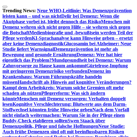
Zum
Inhalt
Trending News:
Neue WHO-Leitlinie: Was Demenzprävention
springen
leisten kann – und was nicht
Delir bei Demenz: Wenn die
Akutphase vorbei ist, bleibt dennoch das Risiko
Menschen mit
Demenz wehren sich nicht gegen Hilfe – sie wehren sich gegen
die Botschaft
Medienbiografie und -bewußtsein werden Teil der
Pflege werden
KI-Sprachanalyse kann Hinweise geben – ersetzt
aber keine Demenzdiagnostik
Glucosamin bei Alzheimer: Neue
Studie liefert Warnsignal
Demenzprävention ist mehr als
Bewegung und gesunde Ernährung
Demenz: Wer hat hier
eigentlich das Problem?
Mundgesundheit bei Demenz: Warum
Zahnvorsorge zu Hause kaum ankommt
Gürtelrose-Impfung
mit geringerem Demenzrisiko verbunden
Demenz im
Krankenhaus: Warum Führungskräfte handeln
müssen
Handschrift als Hinweis auf kognitive Veränderungen?
Kampf dem Arbeitskreis: Warum solche Gremien oft mehr
schaden als nützen
Pflegereform: Was sich ändern
könnte
Menschen mit Demenz versorgen: Verhalten doppelt
lesen
Kognitive Verschlechterung: Blutwerte aus dem Darm-
Stoffwechsel könnten frühe Hinweise geben
Nach dem Vorfall
nicht einfach weitermachen: Warum Sie in der Pflege einen
Buddy-Check etablieren sollten
Swen Staack über
Demenzpolitik, Pflege und falsche Hoffnungen
Neue Studie:
Auch frühe Demenzen sind oft mit beeinflussbaren Risiken