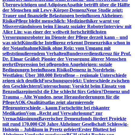
Übergewichtigen und Adipösen
Apathie betrifft über die Hälfte
der Menschen mit Lewy-Körper-Demenz
Neue Studie zeigt:
Trauer und finanzielle Belastungen beeinflussen Alzheimer-
Risiko
Pflege bleibt menschlich: Medizinethiker warnt vor
Missverständnissen beim Einsatz sozialer Roboter
Interview mit
Alice Lin: was einer der weltweit fortschrittlichsten
Versorgungsroboter im Dienste der Pflege derzeit kann – und
was nicht
Künstliche Intelligenz erkennt Demenzrisiko schon in
der Notaufnahme
Klinik ohne Reiz: vom Umgang mit
selbststimulierendem Verhalten
Bundesverdienstkreuz für Prof.
Dr. Elmar Gräßel: Pionier der Versorgung älterer Menschen
geehrt
Depression bei pflegenden Angehörigen: soziale
Bedingungen beeinflussen Risiko
Demenz in Nordrhein-
Westfalen: Über 380.000 Betroffene – regionale Unterschiede
zeigen sich deutlich
Forschungsprojekt: Unterschiede zwischen
den Geschlechtern
Untersuchung: Vorsicht beim Einsatz von
Benzodiazepinen
Ist die Ehe schlecht fürs Gehirn?
Demenz und
Trauma – Alte Wunden, neue Herausforderungen für die
Pflege
AOK-Qualitätsatlas zeigt alarmierende
Pflegeunterschiede – kaum Fortschritte bei riskanter
Medikation
Vom „Recht auf Verwahrlosung“ zur
Vernachlässigung
Bayerischer Demenzfonds fördert Projekte
mit rund 170.000 €
20 Jahre Alzheimer Gesellschaft Schleswig-
Holstein – Jubiläum in Preetz gefeiert
Erster Bluttest bei
Alzheimer-Verdacht zugelassen
BGH stärkt Rechte von