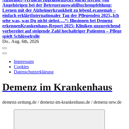
Angehörigen bei der Betreuerauswahl
Buchempfehlung:
Lernen mit der Alzheimerkrankheit zu leben
Lecanemab –
einfach erklärt
Internationaler Tag der Pflegenden 2025
„Ich
sehe was, was Du nicht siehst….“: Illusionen bei Demenz
erkennen
Krankenhaus-Report 2025: Kliniken unzureichend
vorbereitet auf steigende Zahl hochaltriger Patienten – Pflege
spielt Schlüsselrolle
Do.. Aug. 6th, 2026
Impressum
Cookies
Datenschutzerklärung
Demenz im Krankenhaus
demenz-zeitung.de / demenz-im-krankenhaus.de / demenz-nrw.de