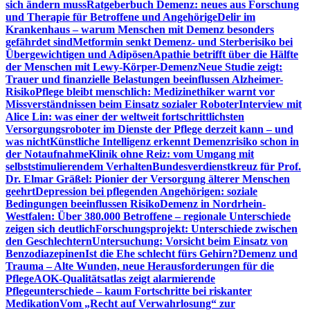
sich ändern muss
Ratgeberbuch Demenz: neues aus Forschung
und Therapie für Betroffene und Angehörige
Delir im
Krankenhaus – warum Menschen mit Demenz besonders
gefährdet sind
Metformin senkt Demenz- und Sterberisiko bei
Übergewichtigen und Adipösen
Apathie betrifft über die Hälfte
der Menschen mit Lewy-Körper-Demenz
Neue Studie zeigt:
Trauer und finanzielle Belastungen beeinflussen Alzheimer-
Risiko
Pflege bleibt menschlich: Medizinethiker warnt vor
Missverständnissen beim Einsatz sozialer Roboter
Interview mit
Alice Lin: was einer der weltweit fortschrittlichsten
Versorgungsroboter im Dienste der Pflege derzeit kann – und
was nicht
Künstliche Intelligenz erkennt Demenzrisiko schon in
der Notaufnahme
Klinik ohne Reiz: vom Umgang mit
selbststimulierendem Verhalten
Bundesverdienstkreuz für Prof.
Dr. Elmar Gräßel: Pionier der Versorgung älterer Menschen
geehrt
Depression bei pflegenden Angehörigen: soziale
Bedingungen beeinflussen Risiko
Demenz in Nordrhein-
Westfalen: Über 380.000 Betroffene – regionale Unterschiede
zeigen sich deutlich
Forschungsprojekt: Unterschiede zwischen
den Geschlechtern
Untersuchung: Vorsicht beim Einsatz von
Benzodiazepinen
Ist die Ehe schlecht fürs Gehirn?
Demenz und
Trauma – Alte Wunden, neue Herausforderungen für die
Pflege
AOK-Qualitätsatlas zeigt alarmierende
Pflegeunterschiede – kaum Fortschritte bei riskanter
Medikation
Vom „Recht auf Verwahrlosung“ zur