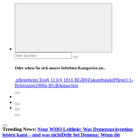
Suchen
nach:
Oder sehen Sie sich unsere beliebten Kategorien an...
.pflegeheim
.Test
§ 113c
§ 1816 BGB
#ZukunftspaktPflege
1:1-
Betreuung
1906a BGB
4at
aachen
Trending News:
Neue WHO-Leitlinie: Was Demenzprävention
leisten kann – und was nicht
Delir bei Demenz: Wenn die