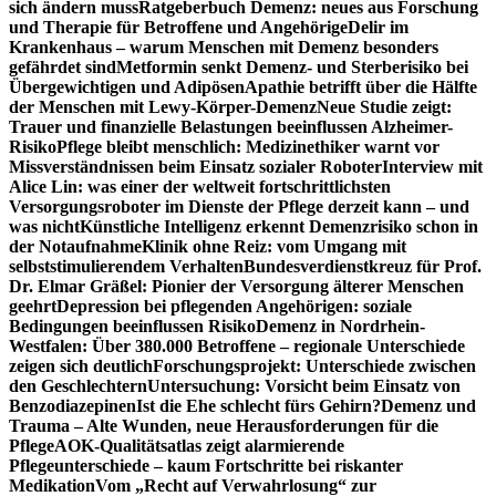
sich ändern muss
Ratgeberbuch Demenz: neues aus Forschung
und Therapie für Betroffene und Angehörige
Delir im
Krankenhaus – warum Menschen mit Demenz besonders
gefährdet sind
Metformin senkt Demenz- und Sterberisiko bei
Übergewichtigen und Adipösen
Apathie betrifft über die Hälfte
der Menschen mit Lewy-Körper-Demenz
Neue Studie zeigt:
Trauer und finanzielle Belastungen beeinflussen Alzheimer-
Risiko
Pflege bleibt menschlich: Medizinethiker warnt vor
Missverständnissen beim Einsatz sozialer Roboter
Interview mit
Alice Lin: was einer der weltweit fortschrittlichsten
Versorgungsroboter im Dienste der Pflege derzeit kann – und
was nicht
Künstliche Intelligenz erkennt Demenzrisiko schon in
der Notaufnahme
Klinik ohne Reiz: vom Umgang mit
selbststimulierendem Verhalten
Bundesverdienstkreuz für Prof.
Dr. Elmar Gräßel: Pionier der Versorgung älterer Menschen
geehrt
Depression bei pflegenden Angehörigen: soziale
Bedingungen beeinflussen Risiko
Demenz in Nordrhein-
Westfalen: Über 380.000 Betroffene – regionale Unterschiede
zeigen sich deutlich
Forschungsprojekt: Unterschiede zwischen
den Geschlechtern
Untersuchung: Vorsicht beim Einsatz von
Benzodiazepinen
Ist die Ehe schlecht fürs Gehirn?
Demenz und
Trauma – Alte Wunden, neue Herausforderungen für die
Pflege
AOK-Qualitätsatlas zeigt alarmierende
Pflegeunterschiede – kaum Fortschritte bei riskanter
Medikation
Vom „Recht auf Verwahrlosung“ zur