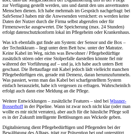
zur Verfügung gestellt werden, uns und damit den uns anvertrauten
Menschen dienen. Ich habe mehrmals im Gespräch nachgefragt: bei
SafeSense3 haben mir die Anwesenden versichert: es werden keine
Daten der Nutzer durch die Firma selbst abgerufen oder für
Firmenzwecke ausgewertet. Die Speicherung (max. 24 Stunden)
erfolgt datenschutzkonform lokal im Pflegeheim oder Krankenhaus.
Was ich ebenfalls gut finde am System: der Sensor und die Box –
der Technikkram – liegt unter dem Bett bzw. unter der Matratze.
Keine Kabel im Weg, nichts was Bewohner / Pflegebedürftige
zusätzlich stören oder eine Stolperfalle darstellen könnte fiel mir
während der Vorführung auf – und ja, ich habe auch unters Bett
geschaut. Die Bettauflage mit Kabel jedoch lädt vielleicht manchen
Pflegebedürftigen ein, gerade mit Demenz, daran herumzufummeln.
Was passiert, wenn man das Kabel bei scharfgestelltem System
einfach herauszieht, habe ich vergessen zu erfragen. Wahrscheinlich
erfolgt auch dann eine Meldung an die Pflege.
Weitere Entwicklungen – zusätzliche Features – sind bei
Wissner-
Bosserhoff
in der Pipeline. Wann ist zwar noch nicht klar (oder man
wollte es mir nicht verraten), aber auch für die häusliche Pflege soll
es in der Zukunft intelligente Bettlösungen aus Wickede geben.
Digitalisierung dient Pflegebedürftigen und Pflegenden bei der
Bewältigung des Alltags, trägt zur Prävention bei und unterstützt