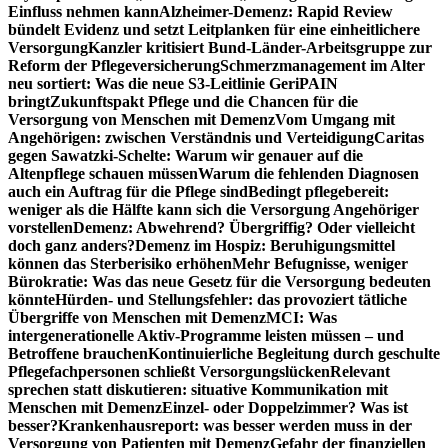
Einfluss nehmen kann
Alzheimer-Demenz: Rapid Review
bündelt Evidenz und setzt Leitplanken für eine einheitlichere
Versorgung
Kanzler kritisiert Bund-Länder-Arbeitsgruppe zur
Reform der Pflegeversicherung
Schmerzmanagement im Alter
neu sortiert: Was die neue S3-Leitlinie GeriPAIN
bringt
Zukunftspakt Pflege und die Chancen für die
Versorgung von Menschen mit Demenz
Vom Umgang mit
Angehörigen: zwischen Verständnis und Verteidigung
Caritas
gegen Sawatzki-Schelte: Warum wir genauer auf die
Altenpflege schauen müssen
Warum die fehlenden Diagnosen
auch ein Auftrag für die Pflege sind
Bedingt pflegebereit:
weniger als die Hälfte kann sich die Versorgung Angehöriger
vorstellen
Demenz: Abwehrend? Übergriffig? Oder vielleicht
doch ganz anders?
Demenz im Hospiz: Beruhigungsmittel
können das Sterberisiko erhöhen
Mehr Befugnisse, weniger
Bürokratie: Was das neue Gesetz für die Versorgung bedeuten
könnte
Hürden- und Stellungsfehler: das provoziert tätliche
Übergriffe von Menschen mit Demenz
MCI: Was
intergenerationelle Aktiv-Programme leisten müssen – und
Betroffene brauchen
Kontinuierliche Begleitung durch geschulte
Pflegefachpersonen schließt Versorgungslücken
Relevant
sprechen statt diskutieren: situative Kommunikation mit
Menschen mit Demenz
Einzel- oder Doppelzimmer? Was ist
besser?
Krankenhausreport: was besser werden muss in der
Versorgung von Patienten mit Demenz
Gefahr der finanziellen