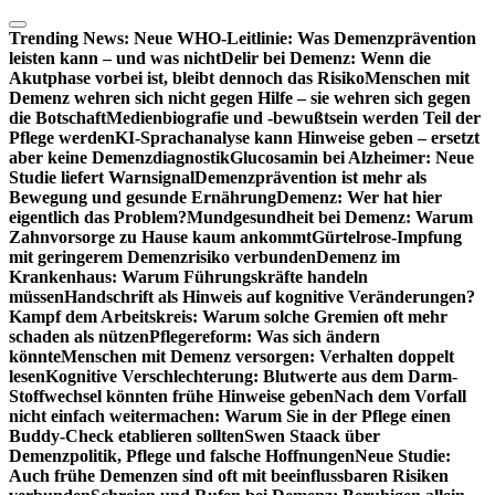
Zum
Inhalt
Trending News:
Neue WHO-Leitlinie: Was Demenzprävention
springen
leisten kann – und was nicht
Delir bei Demenz: Wenn die
Akutphase vorbei ist, bleibt dennoch das Risiko
Menschen mit
Demenz wehren sich nicht gegen Hilfe – sie wehren sich gegen
die Botschaft
Medienbiografie und -bewußtsein werden Teil der
Pflege werden
KI-Sprachanalyse kann Hinweise geben – ersetzt
aber keine Demenzdiagnostik
Glucosamin bei Alzheimer: Neue
Studie liefert Warnsignal
Demenzprävention ist mehr als
Bewegung und gesunde Ernährung
Demenz: Wer hat hier
eigentlich das Problem?
Mundgesundheit bei Demenz: Warum
Zahnvorsorge zu Hause kaum ankommt
Gürtelrose-Impfung
mit geringerem Demenzrisiko verbunden
Demenz im
Krankenhaus: Warum Führungskräfte handeln
müssen
Handschrift als Hinweis auf kognitive Veränderungen?
Kampf dem Arbeitskreis: Warum solche Gremien oft mehr
schaden als nützen
Pflegereform: Was sich ändern
könnte
Menschen mit Demenz versorgen: Verhalten doppelt
lesen
Kognitive Verschlechterung: Blutwerte aus dem Darm-
Stoffwechsel könnten frühe Hinweise geben
Nach dem Vorfall
nicht einfach weitermachen: Warum Sie in der Pflege einen
Buddy-Check etablieren sollten
Swen Staack über
Demenzpolitik, Pflege und falsche Hoffnungen
Neue Studie:
Auch frühe Demenzen sind oft mit beeinflussbaren Risiken