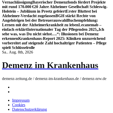
Vernachlässigung
Bayerischer Demenzfonds fördert Projekte
mit rund 170.000 €
20 Jahre Alzheimer Gesellschaft Schleswig-
Holstein – Jubiläum in Preetz gefeiert
Erster Bluttest bei
Alzheimer-Verdacht zugelassen
BGH stärkt Rechte von
Angehörigen bei der Betreuerauswahl
Buchempfehlung:
Lernen mit der Alzheimerkrankheit zu leben
Lecanemab –
einfach erklärt
Internationaler Tag der Pflegenden 2025
„Ich
sehe was, was Du nicht siehst….“: Illusionen bei Demenz
erkennen
Krankenhaus-Report 2025: Kliniken unzureichend
vorbereitet auf steigende Zahl hochaltriger Patienten – Pflege
spielt Schlüsselrolle
Sa.. Aug. 8th, 2026
Demenz im Krankenhaus
demenz-zeitung.de / demenz-im-krankenhaus.de / demenz-nrw.de
Impressum
Cookies
Datenschutzerklärung