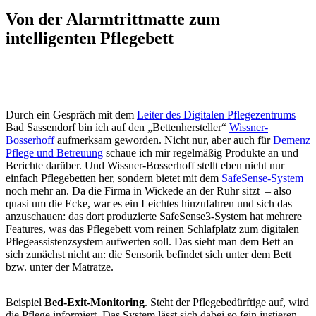
Von der Alarmtrittmatte zum
intelligenten Pflegebett
Durch ein Gespräch mit dem
Leiter des Digitalen Pflegezentrums
Bad Sassendorf bin ich auf den „Bettenhersteller“
Wissner-
Bosserhoff
aufmerksam geworden. Nicht nur, aber auch für
Demenz
Pflege und Betreuung
schaue ich mir regelmäßig Produkte an und
Berichte darüber. Und Wissner-Bosserhoff stellt eben nicht nur
einfach Pflegebetten her, sondern bietet mit dem
SafeSense-System
noch mehr an. Da die Firma in Wickede an der Ruhr sitzt – also
quasi um die Ecke, war es ein Leichtes hinzufahren und sich das
anzuschauen: das dort produzierte SafeSense3-System hat mehrere
Features, was das Pflegebett vom reinen Schlafplatz zum digitalen
Pflegeassistenzsystem aufwerten soll. Das sieht man dem Bett an
sich zunächst nicht an: die Sensorik befindet sich unter dem Bett
bzw. unter der Matratze.
Beispiel
Bed-Exit-Monitoring
. Steht der Pflegebedürftige auf, wird
die Pflege informiert. Das System lässt sich dabei so fein justieren,