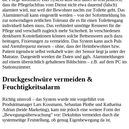
dass die Pflegefachfrau vom Dienst nicht etwa dauernd (falsch)
alarmiert wird, nur weil der Bewohner nachts zur Toilette geht. Das
Alarmintervall kann eingestellt werden – von der Sofortmeldung bis
zur notwendigen zeitlichen Toleranz die es für einen Toilettengang
individuell haben muss. Das verhindert unnötige Rennerei für die
Pflege und verschafft zugleich mehr Sicherheit. In verschiedenen
denkbaren Konstellationen können solche Bettsensoren auch dazu
beitragen, Fixierungen zu vermeiden. Das System kann auch Puls
und Atemfrequenz messen – ohne, dass der Heimbewohner bzw.
Patient irgendwie selbst verkabelt wäre: der Sensor liegt ja unter der
Matratze. Dargestellt werden die Daten und ggfs. Alarmmeldungen
auf einem übersichtlich gehaltenen Bildschirm – z.B. auf dem PC im
Stationszimmer.
Druckgeschwüre vermeiden &
Feuchtigkeitsalarm
Richtig sinnvoll – das System wurde mir vorgeführt von
Produktmanager Lars Kossmann, Sebastian Plothe und Katharina
Adrian (beide Marketing), kam mir jedoch eine weitere Form der
„Bewegungsüberwachung“ vor: Dekubitus vermeiden durch die
systemseitige Feststellung, ob genug Eigenbewegung da ist.