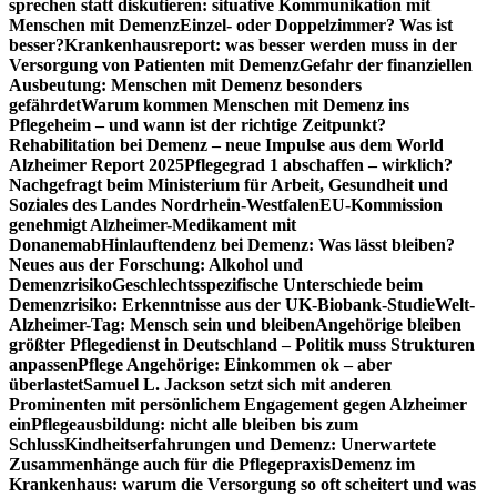
sprechen statt diskutieren: situative Kommunikation mit
Menschen mit Demenz
Einzel- oder Doppelzimmer? Was ist
besser?
Krankenhausreport: was besser werden muss in der
Versorgung von Patienten mit Demenz
Gefahr der finanziellen
Ausbeutung: Menschen mit Demenz besonders
gefährdet
Warum kommen Menschen mit Demenz ins
Pflegeheim – und wann ist der richtige Zeitpunkt?
Rehabilitation bei Demenz – neue Impulse aus dem World
Alzheimer Report 2025
Pflegegrad 1 abschaffen – wirklich?
Nachgefragt beim Ministerium für Arbeit, Gesundheit und
Soziales des Landes Nordrhein-Westfalen
EU-Kommission
genehmigt Alzheimer-Medikament mit
Donanemab
Hinlauftendenz bei Demenz: Was lässt bleiben?
Neues aus der Forschung: Alkohol und
Demenzrisiko
Geschlechtsspezifische Unterschiede beim
Demenzrisiko: Erkenntnisse aus der UK-Biobank-Studie
Welt-
Alzheimer-Tag: Mensch sein und bleiben
Angehörige bleiben
größter Pflegedienst in Deutschland – Politik muss Strukturen
anpassen
Pflege Angehörige: Einkommen ok – aber
überlastet
Samuel L. Jackson setzt sich mit anderen
Prominenten mit persönlichem Engagement gegen Alzheimer
ein
Pflegeausbildung: nicht alle bleiben bis zum
Schluss
Kindheitserfahrungen und Demenz: Unerwartete
Zusammenhänge auch für die Pflegepraxis
Demenz im
Krankenhaus: warum die Versorgung so oft scheitert und was