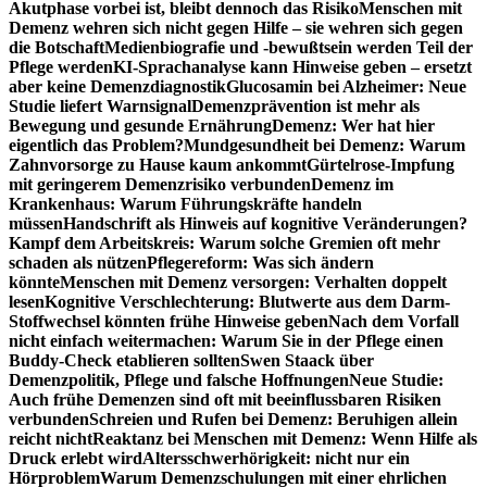
Akutphase vorbei ist, bleibt dennoch das Risiko
Menschen mit
Demenz wehren sich nicht gegen Hilfe – sie wehren sich gegen
die Botschaft
Medienbiografie und -bewußtsein werden Teil der
Pflege werden
KI-Sprachanalyse kann Hinweise geben – ersetzt
aber keine Demenzdiagnostik
Glucosamin bei Alzheimer: Neue
Studie liefert Warnsignal
Demenzprävention ist mehr als
Bewegung und gesunde Ernährung
Demenz: Wer hat hier
eigentlich das Problem?
Mundgesundheit bei Demenz: Warum
Zahnvorsorge zu Hause kaum ankommt
Gürtelrose-Impfung
mit geringerem Demenzrisiko verbunden
Demenz im
Krankenhaus: Warum Führungskräfte handeln
müssen
Handschrift als Hinweis auf kognitive Veränderungen?
Kampf dem Arbeitskreis: Warum solche Gremien oft mehr
schaden als nützen
Pflegereform: Was sich ändern
könnte
Menschen mit Demenz versorgen: Verhalten doppelt
lesen
Kognitive Verschlechterung: Blutwerte aus dem Darm-
Stoffwechsel könnten frühe Hinweise geben
Nach dem Vorfall
nicht einfach weitermachen: Warum Sie in der Pflege einen
Buddy-Check etablieren sollten
Swen Staack über
Demenzpolitik, Pflege und falsche Hoffnungen
Neue Studie:
Auch frühe Demenzen sind oft mit beeinflussbaren Risiken
verbunden
Schreien und Rufen bei Demenz: Beruhigen allein
reicht nicht
Reaktanz bei Menschen mit Demenz: Wenn Hilfe als
Druck erlebt wird
Altersschwerhörigkeit: nicht nur ein
Hörproblem
Warum Demenzschulungen mit einer ehrlichen