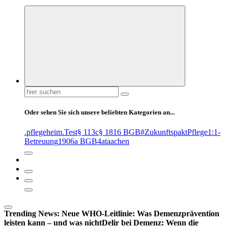
Suchen
nach:
Oder sehen Sie sich unsere beliebten Kategorien an...
.pflegeheim
.Test
§ 113c
§ 1816 BGB
#ZukunftspaktPflege
1:1-
Betreuung
1906a BGB
4at
aachen
Trending News:
Neue WHO-Leitlinie: Was Demenzprävention
leisten kann – und was nicht
Delir bei Demenz: Wenn die