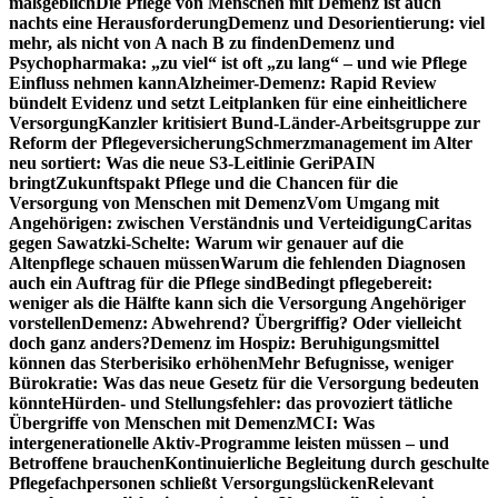
maßgeblich
Die Pflege von Menschen mit Demenz ist auch
nachts eine Herausforderung
Demenz und Desorientierung: viel
mehr, als nicht von A nach B zu finden
Demenz und
Psychopharmaka: „zu viel“ ist oft „zu lang“ – und wie Pflege
Einfluss nehmen kann
Alzheimer-Demenz: Rapid Review
bündelt Evidenz und setzt Leitplanken für eine einheitlichere
Versorgung
Kanzler kritisiert Bund-Länder-Arbeitsgruppe zur
Reform der Pflegeversicherung
Schmerzmanagement im Alter
neu sortiert: Was die neue S3-Leitlinie GeriPAIN
bringt
Zukunftspakt Pflege und die Chancen für die
Versorgung von Menschen mit Demenz
Vom Umgang mit
Angehörigen: zwischen Verständnis und Verteidigung
Caritas
gegen Sawatzki-Schelte: Warum wir genauer auf die
Altenpflege schauen müssen
Warum die fehlenden Diagnosen
auch ein Auftrag für die Pflege sind
Bedingt pflegebereit:
weniger als die Hälfte kann sich die Versorgung Angehöriger
vorstellen
Demenz: Abwehrend? Übergriffig? Oder vielleicht
doch ganz anders?
Demenz im Hospiz: Beruhigungsmittel
können das Sterberisiko erhöhen
Mehr Befugnisse, weniger
Bürokratie: Was das neue Gesetz für die Versorgung bedeuten
könnte
Hürden- und Stellungsfehler: das provoziert tätliche
Übergriffe von Menschen mit Demenz
MCI: Was
intergenerationelle Aktiv-Programme leisten müssen – und
Betroffene brauchen
Kontinuierliche Begleitung durch geschulte
Pflegefachpersonen schließt Versorgungslücken
Relevant