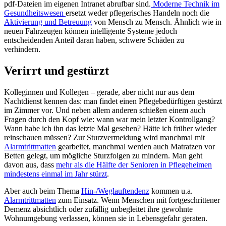
pdf-Dateien im eigenen Intranet abrufbar sind.
Moderne Technik im
Gesundheitswesen
ersetzt weder pflegerisches Handeln noch die
Aktivierung und Betreuung
von Mensch zu Mensch. Ähnlich wie in
neuen Fahrzeugen können intelligente Systeme jedoch
entscheidenden Anteil daran haben, schwere Schäden zu
verhindern.
Verirrt und gestürzt
Kolleginnen und Kollegen – gerade, aber nicht nur aus dem
Nachtdienst kennen das: man findet einen Pflegebedürftigen gestürzt
im Zimmer vor. Und neben allem anderen schießen einem auch
Fragen durch den Kopf wie: wann war mein letzter Kontrollgang?
Wann habe ich ihn das letzte Mal gesehen? Hätte ich früher wieder
reinschauen müssen? Zur Sturzvermeidung wird manchmal mit
Alarmtrittmatten
gearbeitet, manchmal werden auch Matratzen vor
Betten gelegt, um mögliche Sturzfolgen zu mindern. Man geht
davon aus, dass
mehr als die Hälfte der Senioren in Pflegeheimen
mindestens einmal im Jahr stürzt
.
Aber auch beim Thema
Hin-/Weglauftendenz
kommen u.a.
Alarmtrittmatten
zum Einsatz. Wenn Menschen mit fortgeschrittener
Demenz absichtlich oder zufällig unbegleitet ihre gewohnte
Wohnumgebung verlassen, können sie in Lebensgefahr geraten.