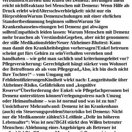
verbunden
Schreien und Rufen bei Demenz: Beruhigen allein
reicht nicht
Reaktanz bei Menschen mit Demenz: Wenn Hilfe als
Druck erlebt wird
Altersschwerhörigkeit: nicht nur ein
Hörproblem
Warum Demenzschulungen mit einer ehrlichen
Standortbestimmung beginnen sollten
Warum Sie
Krankenhauseinweisungen bei Demenz gut abwägen
sollten
Empathisch leiden lassen: Warum Menschen mit Demenz
mehr brauchen als Verständnis
Gegeben, aber nicht genommen:
der stille Medikationsfehler
Neuer Alzheimer-Bluttest: Kann
man damit den Krankheitsbeginn vorhersagen?
Enkel betreuen
scheint gut fürs Gehirn zu sein
Verhalten verstehen und
handhaben – wie geht man sachlich und kriteriumsgeleitet vor?
Pflegeversicherung: Gerechtigkeit hängt stärker vom Wohnort
der Betroffenen ab als vom Pflegegrad
„Also, ich bin doch nicht
Ihre Tochter!“ – vom Umgang mit
Fehlidentifizierungen
Kindheit wirkt nach: Langzeitstudie über
Alzheimer-Risiko, Gefäßrisiken und „kognitive
Reserve“
Überforderung der Enkel: wie Pflegefachpersonen bei
Demenz unterstützen können
Verlegungsstress nach Umzug
oder Heimaufnahme – was ist normal und was ist zu tun?
Unsichtbarer Mehraufwand: Demenz ist im Krankenhaus
(auch) ein Steuerungsproblem
Sturzrisiko bei Demenz: Nicht
nur die Medikamente zählen
S3-Leitlinie „Delir im höheren
Lebensalter“: Was ist neu?
BGH stärkt den Willen betreuter
Menschen: Ablehnung eines Angehörigen als Betreuer ist