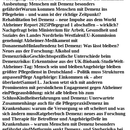
Ausbeutung: Menschen mit Demenz besonders
gefährdet
Warum kommen Menschen mit Demenz ins
Pflegeheim – und wann ist der richtige Zeitpunkt?
Rehabilitation bei Demenz – neue Impulse aus dem World
Alzheimer Report 2025
Pflegegrad 1 abschaffen – wirklich?
Nachgefragt beim Ministerium für Arbeit, Gesundheit und
Soziales des Landes Nordrhein-Westfalen
EU-Kommission
genehmigt Alzheimer-Medikament mit
Donanemab
Hinlauftendenz bei Demenz: Was lässt bleiben?
Neues aus der Forschung: Alkohol und
Demenzrisiko
Geschlechtsspezifische Unterschiede beim
Demenzrisiko: Erkenntnisse aus der UK-Biobank-Studie
Welt-
Alzheimer-Tag: Mensch sein und bleiben
Angehörige bleiben
größter Pflegedienst in Deutschland – Politik muss Strukturen
anpassen
Pflege Angehörige: Einkommen ok – aber
überlastet
Samuel L. Jackson setzt sich mit anderen
Prominenten mit persönlichem Engagement gegen Alzheimer
ein
Pflegeausbildung: nicht alle bleiben bis zum
Schluss
Kindheitserfahrungen und Demenz: Unerwartete
Zusammenhänge auch für die Pflegepraxis
Demenz im
Krankenhaus: warum die Versorgung so oft scheitert und was
sich ändern muss
Ratgeberbuch Demenz: neues aus Forschung
und Therapie für Betroffene und Angehörige
Delir im
Krankenhaus – warum Menschen mit Demenz besonders
gefährdet sind
Metformin senkt Demenz- und Sterberisiko bei