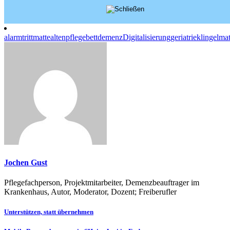
alarmtrittmatte
altenpflege
bett
demenz
Digitalisierung
geriatrie
klingelmat
Jochen Gust
Pflegefachperson, Projektmitarbeiter, Demenzbeauftrager im
Krankenhaus, Autor, Moderator, Dozent; Freiberufler
Beitragsnavigation
Unterstützen, statt übernehmen