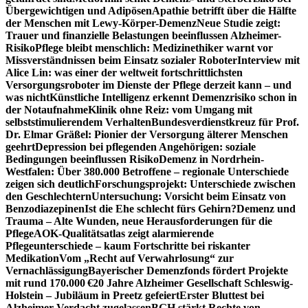
Übergewichtigen und Adipösen
Apathie betrifft über die Hälfte
der Menschen mit Lewy-Körper-Demenz
Neue Studie zeigt:
Trauer und finanzielle Belastungen beeinflussen Alzheimer-
Risiko
Pflege bleibt menschlich: Medizinethiker warnt vor
Missverständnissen beim Einsatz sozialer Roboter
Interview mit
Alice Lin: was einer der weltweit fortschrittlichsten
Versorgungsroboter im Dienste der Pflege derzeit kann – und
was nicht
Künstliche Intelligenz erkennt Demenzrisiko schon in
der Notaufnahme
Klinik ohne Reiz: vom Umgang mit
selbststimulierendem Verhalten
Bundesverdienstkreuz für Prof.
Dr. Elmar Gräßel: Pionier der Versorgung älterer Menschen
geehrt
Depression bei pflegenden Angehörigen: soziale
Bedingungen beeinflussen Risiko
Demenz in Nordrhein-
Westfalen: Über 380.000 Betroffene – regionale Unterschiede
zeigen sich deutlich
Forschungsprojekt: Unterschiede zwischen
den Geschlechtern
Untersuchung: Vorsicht beim Einsatz von
Benzodiazepinen
Ist die Ehe schlecht fürs Gehirn?
Demenz und
Trauma – Alte Wunden, neue Herausforderungen für die
Pflege
AOK-Qualitätsatlas zeigt alarmierende
Pflegeunterschiede – kaum Fortschritte bei riskanter
Medikation
Vom „Recht auf Verwahrlosung“ zur
Vernachlässigung
Bayerischer Demenzfonds fördert Projekte
mit rund 170.000 €
20 Jahre Alzheimer Gesellschaft Schleswig-
Holstein – Jubiläum in Preetz gefeiert
Erster Bluttest bei
Alzheimer-Verdacht zugelassen
BGH stärkt Rechte von