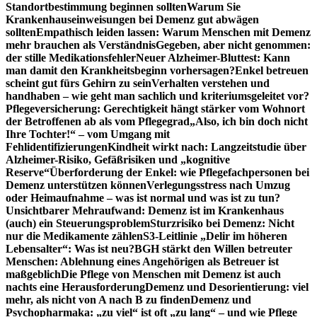
Standortbestimmung beginnen sollten
Warum Sie
Krankenhauseinweisungen bei Demenz gut abwägen
sollten
Empathisch leiden lassen: Warum Menschen mit Demenz
mehr brauchen als Verständnis
Gegeben, aber nicht genommen:
der stille Medikationsfehler
Neuer Alzheimer-Bluttest: Kann
man damit den Krankheitsbeginn vorhersagen?
Enkel betreuen
scheint gut fürs Gehirn zu sein
Verhalten verstehen und
handhaben – wie geht man sachlich und kriteriumsgeleitet vor?
Pflegeversicherung: Gerechtigkeit hängt stärker vom Wohnort
der Betroffenen ab als vom Pflegegrad
„Also, ich bin doch nicht
Ihre Tochter!“ – vom Umgang mit
Fehlidentifizierungen
Kindheit wirkt nach: Langzeitstudie über
Alzheimer-Risiko, Gefäßrisiken und „kognitive
Reserve“
Überforderung der Enkel: wie Pflegefachpersonen bei
Demenz unterstützen können
Verlegungsstress nach Umzug
oder Heimaufnahme – was ist normal und was ist zu tun?
Unsichtbarer Mehraufwand: Demenz ist im Krankenhaus
(auch) ein Steuerungsproblem
Sturzrisiko bei Demenz: Nicht
nur die Medikamente zählen
S3-Leitlinie „Delir im höheren
Lebensalter“: Was ist neu?
BGH stärkt den Willen betreuter
Menschen: Ablehnung eines Angehörigen als Betreuer ist
maßgeblich
Die Pflege von Menschen mit Demenz ist auch
nachts eine Herausforderung
Demenz und Desorientierung: viel
mehr, als nicht von A nach B zu finden
Demenz und
Psychopharmaka: „zu viel“ ist oft „zu lang“ – und wie Pflege