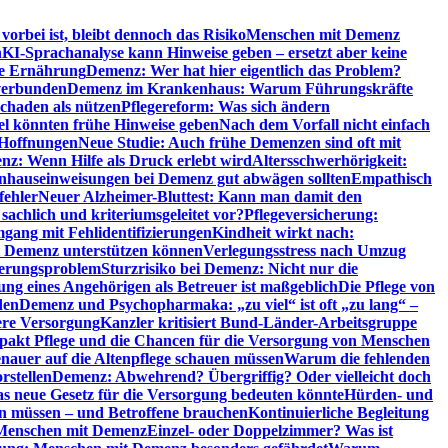
orbei ist, bleibt dennoch das Risiko
Menschen mit Demenz
n
KI-Sprachanalyse kann Hinweise geben – ersetzt aber keine
de Ernährung
Demenz: Wer hat hier eigentlich das Problem?
verbunden
Demenz im Krankenhaus: Warum Führungskräfte
chaden als nützen
Pflegereform: Was sich ändern
el könnten frühe Hinweise geben
Nach dem Vorfall nicht einfach
 Hoffnungen
Neue Studie: Auch frühe Demenzen sind oft mit
z: Wenn Hilfe als Druck erlebt wird
Altersschwerhörigkeit:
hauseinweisungen bei Demenz gut abwägen sollten
Empathisch
fehler
Neuer Alzheimer-Bluttest: Kann man damit den
achlich und kriteriumsgeleitet vor?
Pflegeversicherung:
mgang mit Fehlidentifizierungen
Kindheit wirkt nach:
i Demenz unterstützen können
Verlegungsstress nach Umzug
uerungsproblem
Sturzrisiko bei Demenz: Nicht nur die
ng eines Angehörigen als Betreuer ist maßgeblich
Die Pflege von
den
Demenz und Psychopharmaka: „zu viel“ ist oft „zu lang“ –
here Versorgung
Kanzler kritisiert Bund-Länder-Arbeitsgruppe
pakt Pflege und die Chancen für die Versorgung von Menschen
nauer auf die Altenpflege schauen müssen
Warum die fehlenden
rstellen
Demenz: Abwehrend? Übergriffig? Oder vielleicht doch
s neue Gesetz für die Versorgung bedeuten könnte
Hürden- und
en müssen – und Betroffene brauchen
Kontinuierliche Begleitung
t Menschen mit Demenz
Einzel- oder Doppelzimmer? Was ist