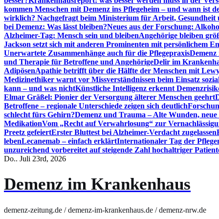
besser?
Krankenhausreport: was besser werden muss in der Ver
kommen Menschen mit Demenz ins Pflegeheim – und wann ist der
wirklich? Nachgefragt beim Ministerium für Arbeit, Gesundheit
bei Demenz: Was lässt bleiben?
Neues aus der Forschung: Alkoh
Alzheimer-Tag: Mensch sein und bleiben
Angehörige bleiben größ
Jackson setzt sich mit anderen Prominenten mit persönlichem E
Unerwartete Zusammenhänge auch für die Pflegepraxis
Demenz i
und Therapie für Betroffene und Angehörige
Delir im Krankenh
Adipösen
Apathie betrifft über die Hälfte der Menschen mit L
Medizinethiker warnt vor Missverständnissen beim Einsatz sozia
kann – und was nicht
Künstliche Intelligenz erkennt Demenzrisi
Elmar Gräßel: Pionier der Versorgung älterer Menschen geehrt
D
Betroffene – regionale Unterschiede zeigen sich deutlich
Forschun
schlecht fürs Gehirn?
Demenz und Trauma – Alte Wunden, neue H
Medikation
Vom „Recht auf Verwahrlosung“ zur Vernachlässig
Preetz gefeiert
Erster Bluttest bei Alzheimer-Verdacht zugelassen
leben
Lecanemab – einfach erklärt
Internationaler Tag der Pfleg
unzureichend vorbereitet auf steigende Zahl hochaltriger Patienten
Do.. Juli 23rd, 2026
Demenz im Krankenhaus
demenz-zeitung.de / demenz-im-krankenhaus.de / demenz-nrw.de