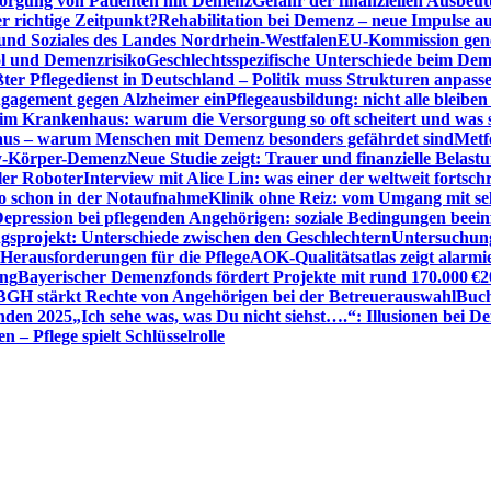
sorgung von Patienten mit Demenz
Gefahr der finanziellen Ausbe
 richtige Zeitpunkt?
Rehabilitation bei Demenz – neue Impulse 
 und Soziales des Landes Nordrhein-Westfalen
EU-Kommission gen
ol und Demenzrisiko
Geschlechtsspezifische Unterschiede beim De
ter Pflegedienst in Deutschland – Politik muss Strukturen anpass
ngagement gegen Alzheimer ein
Pflegeausbildung: nicht alle bleiben
m Krankenhaus: warum die Versorgung so oft scheitert und was 
aus – warum Menschen mit Demenz besonders gefährdet sind
Metf
ewy-Körper-Demenz
Neue Studie zeigt: Trauer und finanzielle Belast
ler Roboter
Interview mit Alice Lin: was einer der weltweit fortsch
ko schon in der Notaufnahme
Klinik ohne Reiz: vom Umgang mit se
epression bei pflegenden Angehörigen: soziale Bedingungen beein
gsprojekt: Unterschiede zwischen den Geschlechtern
Untersuchung
erausforderungen für die Pflege
AOK-Qualitätsatlas zeigt alarmi
ung
Bayerischer Demenzfonds fördert Projekte mit rund 170.000 €
2
BGH stärkt Rechte von Angehörigen bei der Betreuerauswahl
Buch
enden 2025
„Ich sehe was, was Du nicht siehst….“: Illusionen bei 
 – Pflege spielt Schlüsselrolle