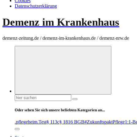
Cookies
Datenschutzerklärung
Demenz im Krankenhaus
demenz-zeitung.de / demenz-im-krankenhaus.de / demenz-nrw.de
Suchen
nach:
Oder sehen Sie sich unsere beliebten Kategorien an...
.pflegeheim
.Test
§ 113c
§ 1816 BGB
#ZukunftspaktPflege
1:1-B