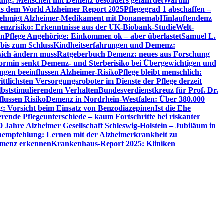
utung: Menschen mit Demenz besonders gefährdet
Warum
aus dem World Alzheimer Report 2025
Pflegegrad 1 abschaffen –
ehmigt Alzheimer-Medikament mit Donanemab
Hinlauftendenz
menzrisiko: Erkenntnisse aus der UK-Biobank-Studie
Welt-
en
Pflege Angehörige: Einkommen ok – aber überlastet
Samuel L.
 bis zum Schluss
Kindheitserfahrungen und Demenz:
sich ändern muss
Ratgeberbuch Demenz: neues aus Forschung
ormin senkt Demenz- und Sterberisiko bei Übergewichtigen und
ungen beeinflussen Alzheimer-Risiko
Pflege bleibt menschlich:
rittlichsten Versorgungsroboter im Dienste der Pflege derzeit
lbststimulierendem Verhalten
Bundesverdienstkreuz für Prof. Dr.
flussen Risiko
Demenz in Nordrhein-Westfalen: Über 380.000
: Vorsicht beim Einsatz von Benzodiazepinen
Ist die Ehe
erende Pflegeunterschiede – kaum Fortschritte bei riskanter
0 Jahre Alzheimer Gesellschaft Schleswig-Holstein – Jubiläum in
empfehlung: Lernen mit der Alzheimerkrankheit zu
Demenz erkennen
Krankenhaus-Report 2025: Kliniken