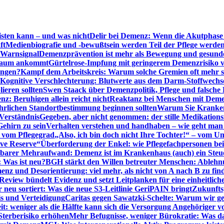
sten kann – und was nicht
Delir bei Demenz: Wenn die Akutphase v
ft
Medienbiografie und -bewußtsein werden Teil der Pflege werde
t Warnsignal
Demenzprävention ist mehr als Bewegung und gesun
 kaum ankommt
Gürtelrose-Impfung mit geringerem Demenzrisiko 
ungen?
Kampf dem Arbeitskreis: Warum solche Gremien oft mehr s
Kognitive Verschlechterung: Blutwerte aus dem Darm-Stoffwechs
ieren sollten
Swen Staack über Demenzpolitik, Pflege und falsche
z: Beruhigen allein reicht nicht
Reaktanz bei Menschen mit Demen
rlichen Standortbestimmung beginnen sollten
Warum Sie Kranken
Verständnis
Gegeben, aber nicht genommen: der stille Medikations
Gehirn zu sein
Verhalten verstehen und handhaben – wie geht man s
s vom Pflegegrad
„Also, ich bin doch nicht Ihre Tochter!“ – vom U
ive Reserve“
Überforderung der Enkel: wie Pflegefachpersonen be
tbarer Mehraufwand: Demenz ist im Krankenhaus (auch) ein Ste
: Was ist neu?
BGH stärkt den Willen betreuter Menschen: Ablehnu
nz und Desorientierung: viel mehr, als nicht von A nach B zu fin
view bündelt Evidenz und setzt Leitplanken für eine einheitlic
eu sortiert: Was die neue S3-Leitlinie GeriPAIN bringt
Zukunfts
s und Verteidigung
Caritas gegen Sawatzki-Schelte: Warum wir ge
it: weniger als die Hälfte kann sich die Versorgung Angehöriger vo
terberisiko erhöhen
Mehr Befugnisse, weniger Bürokratie: Was da