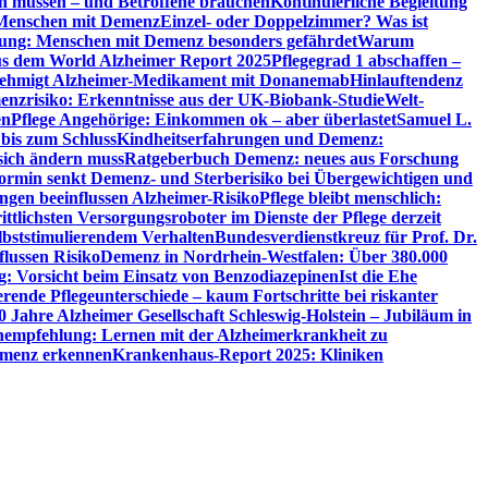
en müssen – und Betroffene brauchen
Kontinuierliche Begleitung
t Menschen mit Demenz
Einzel- oder Doppelzimmer? Was ist
utung: Menschen mit Demenz besonders gefährdet
Warum
aus dem World Alzheimer Report 2025
Pflegegrad 1 abschaffen –
ehmigt Alzheimer-Medikament mit Donanemab
Hinlauftendenz
menzrisiko: Erkenntnisse aus der UK-Biobank-Studie
Welt-
en
Pflege Angehörige: Einkommen ok – aber überlastet
Samuel L.
 bis zum Schluss
Kindheitserfahrungen und Demenz:
sich ändern muss
Ratgeberbuch Demenz: neues aus Forschung
ormin senkt Demenz- und Sterberisiko bei Übergewichtigen und
ungen beeinflussen Alzheimer-Risiko
Pflege bleibt menschlich:
rittlichsten Versorgungsroboter im Dienste der Pflege derzeit
lbststimulierendem Verhalten
Bundesverdienstkreuz für Prof. Dr.
flussen Risiko
Demenz in Nordrhein-Westfalen: Über 380.000
: Vorsicht beim Einsatz von Benzodiazepinen
Ist die Ehe
erende Pflegeunterschiede – kaum Fortschritte bei riskanter
0 Jahre Alzheimer Gesellschaft Schleswig-Holstein – Jubiläum in
empfehlung: Lernen mit der Alzheimerkrankheit zu
Demenz erkennen
Krankenhaus-Report 2025: Kliniken