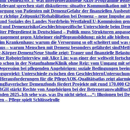
n mit Demenz
MCI: Was intergenerationelle Aktiv-Programme leist
Relevant sprechen statt diskutieren: situative Kommunikation mi
sorgung von Patienten mit Demenz
Gefahr der finanziellen Ausbe
 richtige Zeitpunkt?
Rehabilitation bei Demenz – neue Impulse 
 und Soziales des Landes Nordrhein-Westfalen
EU-Kommission gen
ol und Demenzrisiko
Geschlechtsspezifische Unterschiede beim De
ter Pflegedienst in Deutschland – Politik muss Strukturen anpass
ngagement gegen Alzheimer ein
Pflegeausbildung: nicht alle bleiben
m Krankenhaus: warum die Versorgung so oft scheitert und was 
aus – warum Menschen mit Demenz besonders gefährdet sind
Metf
ewy-Körper-Demenz
Neue Studie zeigt: Trauer und finanzielle Belast
ler Roboter
Interview mit Alice Lin: was einer der weltweit fortsch
ko schon in der Notaufnahme
Klinik ohne Reiz: vom Umgang mit se
epression bei pflegenden Angehörigen: soziale Bedingungen beein
gsprojekt: Unterschiede zwischen den Geschlechtern
Untersuchung
erausforderungen für die Pflege
AOK-Qualitätsatlas zeigt alarmi
ung
Bayerischer Demenzfonds fördert Projekte mit rund 170.000 €
2
BGH stärkt Rechte von Angehörigen bei der Betreuerauswahl
Buch
enden 2025
„Ich sehe was, was Du nicht siehst….“: Illusionen bei 
 – Pflege spielt Schlüsselrolle