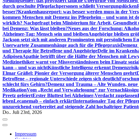
Stellungsfehler: das provoziert tätliche Übergriffe von Mensche
durch geschulte Pflegefachpersonen schließt Versorgungslücken
besser?
Krankenhausreport: was besser werden muss in der Ver
kommen Menschen mit Demenz ins Pflegeheim – und wann ist der
wirklich? Nachgefragt beim Ministerium für Arbeit, Gesundheit
bei Demenz: Was lässt bleiben?
Neues aus der Forschung: Alkoh
Alzheimer-Tag: Mensch sein und bleiben
Angehörige bleiben größ
Jackson setzt sich mit anderen Prominenten mit persönlichem E
Unerwartete Zusammenhänge auch für die Pflegepraxis
Demenz i
und Therapie für Betroffene und Angehörige
Delir im Krankenh
Adipösen
Apathie betrifft über die Hälfte der Menschen mit L
Medizinethiker warnt vor Missverständnissen beim Einsatz sozia
kann – und was nicht
Künstliche Intelligenz erkennt Demenzrisi
Elmar Gräßel: Pionier der Versorgung älterer Menschen geehrt
D
Betroffene – regionale Unterschiede zeigen sich deutlich
Forschun
schlecht fürs Gehirn?
Demenz und Trauma – Alte Wunden, neue H
Medikation
Vom „Recht auf Verwahrlosung“ zur Vernachlässig
Preetz gefeiert
Erster Bluttest bei Alzheimer-Verdacht zugelassen
leben
Lecanemab – einfach erklärt
Internationaler Tag der Pfleg
unzureichend vorbereitet auf steigende Zahl hochaltriger Patienten
Do.. Juli 23rd, 2026
Impressum