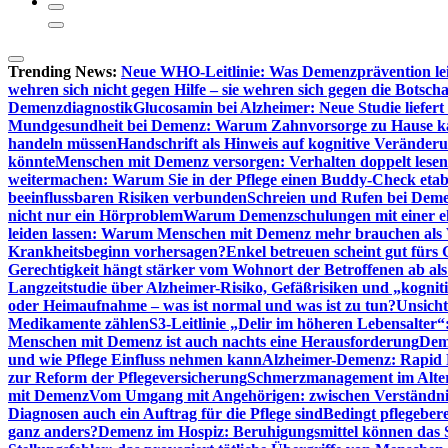
Trending News:
Neue WHO-Leitlinie: Was Demenzprävention lei
wehren sich nicht gegen Hilfe – sie wehren sich gegen die Botscha
Demenzdiagnostik
Glucosamin bei Alzheimer: Neue Studie liefer
Mundgesundheit bei Demenz: Warum Zahnvorsorge zu Hause
handeln müssen
Handschrift als Hinweis auf kognitive Veränder
könnte
Menschen mit Demenz versorgen: Verhalten doppelt lesen
weitermachen: Warum Sie in der Pflege einen Buddy-Check etabl
beeinflussbaren Risiken verbunden
Schreien und Rufen bei Demen
nicht nur ein Hörproblem
Warum Demenzschulungen mit einer eh
leiden lassen: Warum Menschen mit Demenz mehr brauchen als 
Krankheitsbeginn vorhersagen?
Enkel betreuen scheint gut fürs 
Gerechtigkeit hängt stärker vom Wohnort der Betroffenen ab al
Langzeitstudie über Alzheimer-Risiko, Gefäßrisiken und „kognit
oder Heimaufnahme – was ist normal und was ist zu tun?
Unsich
Medikamente zählen
S3-Leitlinie „Delir im höheren Lebensalter“
Menschen mit Demenz ist auch nachts eine Herausforderung
Deme
und wie Pflege Einfluss nehmen kann
Alzheimer-Demenz: Rapid Re
zur Reform der Pflegeversicherung
Schmerzmanagement im Alter n
mit Demenz
Vom Umgang mit Angehörigen: zwischen Verständni
Diagnosen auch ein Auftrag für die Pflege sind
Bedingt pflegebere
ganz anders?
Demenz im Hospiz: Beruhigungsmittel können das S