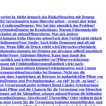
orbei ist, bleibt dennoch das Risiko
Menschen mit Demenz
n
KI-Sprachanalyse kann Hinweise geben – ersetzt aber keine
de Ernährung
Demenz: Wer hat hier eigentlich das Problem?
verbunden
Demenz im Krankenhaus: Warum Führungskräfte
chaden als nützen
Pflegereform: Was sich ändern
el könnten frühe Hinweise geben
Nach dem Vorfall nicht einfach
 Hoffnungen
Neue Studie: Auch frühe Demenzen sind oft mit
z: Wenn Hilfe als Druck erlebt wird
Altersschwerhörigkeit:
hauseinweisungen bei Demenz gut abwägen sollten
Empathisch
fehler
Neuer Alzheimer-Bluttest: Kann man damit den
achlich und kriteriumsgeleitet vor?
Pflegeversicherung:
mgang mit Fehlidentifizierungen
Kindheit wirkt nach:
i Demenz unterstützen können
Verlegungsstress nach Umzug
uerungsproblem
Sturzrisiko bei Demenz: Nicht nur die
ng eines Angehörigen als Betreuer ist maßgeblich
Die Pflege von
den
Demenz und Psychopharmaka: „zu viel“ ist oft „zu lang“ –
here Versorgung
Kanzler kritisiert Bund-Länder-Arbeitsgruppe
pakt Pflege und die Chancen für die Versorgung von Menschen
nauer auf die Altenpflege schauen müssen
Warum die fehlenden
rstellen
Demenz: Abwehrend? Übergriffig? Oder vielleicht doch
s neue Gesetz für die Versorgung bedeuten könnte
Hürden- und