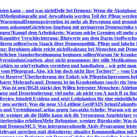
sten kann – und was nicht
Delir bei Demenz: Wenn die Akutphase v
ft
Medienbiografie und -bewußtsein werden Teil der Pflege werde
t Warnsignal
Demenzprävention ist mehr als Bewegung und gesun
 kaum ankommt
Gürtelrose-Impfung mit geringerem Demenzrisiko 
ungen?
Kampf dem Arbeitskreis: Warum solche Gremien oft mehr s
Kognitive Verschlechterung: Blutwerte aus dem Darm-Stoffwechs
ieren sollten
Swen Staack über Demenzpolitik, Pflege und falsche
z: Beruhigen allein reicht nicht
Reaktanz bei Menschen mit Demen
rlichen Standortbestimmung beginnen sollten
Warum Sie Kranken
Verständnis
Gegeben, aber nicht genommen: der stille Medikations
Gehirn zu sein
Verhalten verstehen und handhaben – wie geht man s
s vom Pflegegrad
„Also, ich bin doch nicht Ihre Tochter!“ – vom U
ive Reserve“
Überforderung der Enkel: wie Pflegefachpersonen be
tbarer Mehraufwand: Demenz ist im Krankenhaus (auch) ein Ste
: Was ist neu?
BGH stärkt den Willen betreuter Menschen: Ablehnu
nz und Desorientierung: viel mehr, als nicht von A nach B zu fin
view bündelt Evidenz und setzt Leitplanken für eine einheitlic
eu sortiert: Was die neue S3-Leitlinie GeriPAIN bringt
Zukunfts
s und Verteidigung
Caritas gegen Sawatzki-Schelte: Warum wir ge
it: weniger als die Hälfte kann sich die Versorgung Angehöriger vo
terberisiko erhöhen
Mehr Befugnisse, weniger Bürokratie: Was da
n mit Demenz
MCI: Was intergenerationelle Aktiv-Programme leist
Relevant sprechen statt diskutieren: situative Kommunikation mi