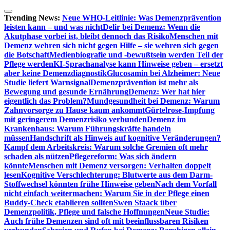
Zum
Inhalt
Trending News:
Neue WHO-Leitlinie: Was Demenzprävention
springen
leisten kann – und was nicht
Delir bei Demenz: Wenn die
Akutphase vorbei ist, bleibt dennoch das Risiko
Menschen mit
Demenz wehren sich nicht gegen Hilfe – sie wehren sich gegen
die Botschaft
Medienbiografie und -bewußtsein werden Teil der
Pflege werden
KI-Sprachanalyse kann Hinweise geben – ersetzt
aber keine Demenzdiagnostik
Glucosamin bei Alzheimer: Neue
Studie liefert Warnsignal
Demenzprävention ist mehr als
Bewegung und gesunde Ernährung
Demenz: Wer hat hier
eigentlich das Problem?
Mundgesundheit bei Demenz: Warum
Zahnvorsorge zu Hause kaum ankommt
Gürtelrose-Impfung
mit geringerem Demenzrisiko verbunden
Demenz im
Krankenhaus: Warum Führungskräfte handeln
müssen
Handschrift als Hinweis auf kognitive Veränderungen?
Kampf dem Arbeitskreis: Warum solche Gremien oft mehr
schaden als nützen
Pflegereform: Was sich ändern
könnte
Menschen mit Demenz versorgen: Verhalten doppelt
lesen
Kognitive Verschlechterung: Blutwerte aus dem Darm-
Stoffwechsel könnten frühe Hinweise geben
Nach dem Vorfall
nicht einfach weitermachen: Warum Sie in der Pflege einen
Buddy-Check etablieren sollten
Swen Staack über
Demenzpolitik, Pflege und falsche Hoffnungen
Neue Studie:
Auch frühe Demenzen sind oft mit beeinflussbaren Risiken