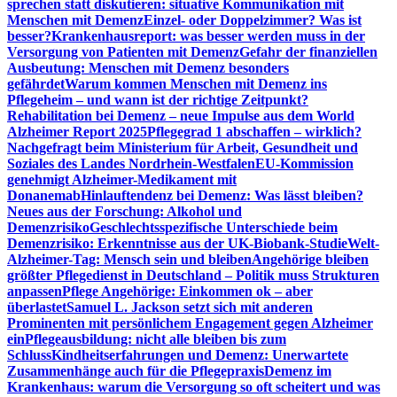
sprechen statt diskutieren: situative Kommunikation mit
Menschen mit Demenz
Einzel- oder Doppelzimmer? Was ist
besser?
Krankenhausreport: was besser werden muss in der
Versorgung von Patienten mit Demenz
Gefahr der finanziellen
Ausbeutung: Menschen mit Demenz besonders
gefährdet
Warum kommen Menschen mit Demenz ins
Pflegeheim – und wann ist der richtige Zeitpunkt?
Rehabilitation bei Demenz – neue Impulse aus dem World
Alzheimer Report 2025
Pflegegrad 1 abschaffen – wirklich?
Nachgefragt beim Ministerium für Arbeit, Gesundheit und
Soziales des Landes Nordrhein-Westfalen
EU-Kommission
genehmigt Alzheimer-Medikament mit
Donanemab
Hinlauftendenz bei Demenz: Was lässt bleiben?
Neues aus der Forschung: Alkohol und
Demenzrisiko
Geschlechtsspezifische Unterschiede beim
Demenzrisiko: Erkenntnisse aus der UK-Biobank-Studie
Welt-
Alzheimer-Tag: Mensch sein und bleiben
Angehörige bleiben
größter Pflegedienst in Deutschland – Politik muss Strukturen
anpassen
Pflege Angehörige: Einkommen ok – aber
überlastet
Samuel L. Jackson setzt sich mit anderen
Prominenten mit persönlichem Engagement gegen Alzheimer
ein
Pflegeausbildung: nicht alle bleiben bis zum
Schluss
Kindheitserfahrungen und Demenz: Unerwartete
Zusammenhänge auch für die Pflegepraxis
Demenz im
Krankenhaus: warum die Versorgung so oft scheitert und was