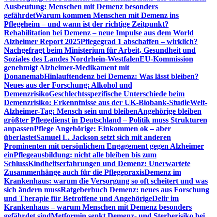
Ausbeutung: Menschen mit Demenz besonders
gefährdet
Warum kommen Menschen mit Demenz ins
Pflegeheim – und wann ist der richtige Zeitpunkt?
Rehabilitation bei Demenz – neue Impulse aus dem World
Alzheimer Report 2025
Pflegegrad 1 abschaffen – wirklich?
Nachgefragt beim Ministerium für Arbeit, Gesundheit und
Soziales des Landes Nordrhein-Westfalen
EU-Kommission
genehmigt Alzheimer-Medikament mit
Donanemab
Hinlauftendenz bei Demenz: Was lässt bleiben?
Neues aus der Forschung: Alkohol und
Demenzrisiko
Geschlechtsspezifische Unterschiede beim
Demenzrisiko: Erkenntnisse aus der UK-Biobank-Studie
Welt-
Alzheimer-Tag: Mensch sein und bleiben
Angehörige bleiben
größter Pflegedienst in Deutschland – Politik muss Strukturen
anpassen
Pflege Angehörige: Einkommen ok – aber
überlastet
Samuel L. Jackson setzt sich mit anderen
Prominenten mit persönlichem Engagement gegen Alzheimer
ein
Pflegeausbildung: nicht alle bleiben bis zum
Schluss
Kindheitserfahrungen und Demenz: Unerwartete
Zusammenhänge auch für die Pflegepraxis
Demenz im
Krankenhaus: warum die Versorgung so oft scheitert und was
sich ändern muss
Ratgeberbuch Demenz: neues aus Forschung
und Therapie für Betroffene und Angehörige
Delir im
Krankenhaus – warum Menschen mit Demenz besonders
gefährdet sind
Metformin senkt Demenz- und Sterberisiko bei