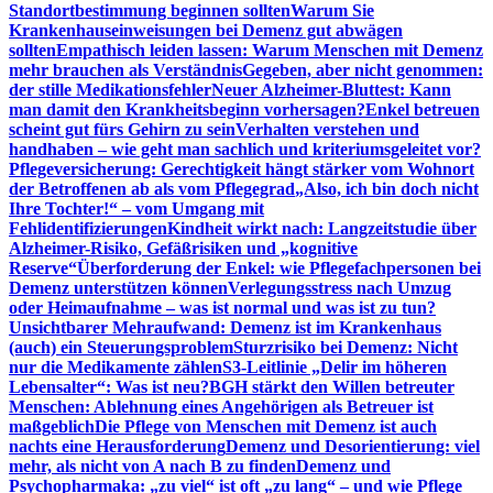
Standortbestimmung beginnen sollten
Warum Sie
Krankenhauseinweisungen bei Demenz gut abwägen
sollten
Empathisch leiden lassen: Warum Menschen mit Demenz
mehr brauchen als Verständnis
Gegeben, aber nicht genommen:
der stille Medikationsfehler
Neuer Alzheimer-Bluttest: Kann
man damit den Krankheitsbeginn vorhersagen?
Enkel betreuen
scheint gut fürs Gehirn zu sein
Verhalten verstehen und
handhaben – wie geht man sachlich und kriteriumsgeleitet vor?
Pflegeversicherung: Gerechtigkeit hängt stärker vom Wohnort
der Betroffenen ab als vom Pflegegrad
„Also, ich bin doch nicht
Ihre Tochter!“ – vom Umgang mit
Fehlidentifizierungen
Kindheit wirkt nach: Langzeitstudie über
Alzheimer-Risiko, Gefäßrisiken und „kognitive
Reserve“
Überforderung der Enkel: wie Pflegefachpersonen bei
Demenz unterstützen können
Verlegungsstress nach Umzug
oder Heimaufnahme – was ist normal und was ist zu tun?
Unsichtbarer Mehraufwand: Demenz ist im Krankenhaus
(auch) ein Steuerungsproblem
Sturzrisiko bei Demenz: Nicht
nur die Medikamente zählen
S3-Leitlinie „Delir im höheren
Lebensalter“: Was ist neu?
BGH stärkt den Willen betreuter
Menschen: Ablehnung eines Angehörigen als Betreuer ist
maßgeblich
Die Pflege von Menschen mit Demenz ist auch
nachts eine Herausforderung
Demenz und Desorientierung: viel
mehr, als nicht von A nach B zu finden
Demenz und
Psychopharmaka: „zu viel“ ist oft „zu lang“ – und wie Pflege