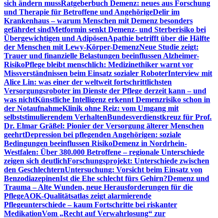
sich ändern muss
Ratgeberbuch Demenz: neues aus Forschung
und Therapie für Betroffene und Angehörige
Delir im
Krankenhaus – warum Menschen mit Demenz besonders
gefährdet sind
Metformin senkt Demenz- und Sterberisiko bei
Übergewichtigen und Adipösen
Apathie betrifft über die Hälfte
der Menschen mit Lewy-Körper-Demenz
Neue Studie zeigt:
Trauer und finanzielle Belastungen beeinflussen Alzheimer-
Risiko
Pflege bleibt menschlich: Medizinethiker warnt vor
Missverständnissen beim Einsatz sozialer Roboter
Interview mit
Alice Lin: was einer der weltweit fortschrittlichsten
Versorgungsroboter im Dienste der Pflege derzeit kann – und
was nicht
Künstliche Intelligenz erkennt Demenzrisiko schon in
der Notaufnahme
Klinik ohne Reiz: vom Umgang mit
selbststimulierendem Verhalten
Bundesverdienstkreuz für Prof.
Dr. Elmar Gräßel: Pionier der Versorgung älterer Menschen
geehrt
Depression bei pflegenden Angehörigen: soziale
Bedingungen beeinflussen Risiko
Demenz in Nordrhein-
Westfalen: Über 380.000 Betroffene – regionale Unterschiede
zeigen sich deutlich
Forschungsprojekt: Unterschiede zwischen
den Geschlechtern
Untersuchung: Vorsicht beim Einsatz von
Benzodiazepinen
Ist die Ehe schlecht fürs Gehirn?
Demenz und
Trauma – Alte Wunden, neue Herausforderungen für die
Pflege
AOK-Qualitätsatlas zeigt alarmierende
Pflegeunterschiede – kaum Fortschritte bei riskanter
Medikation
Vom „Recht auf Verwahrlosung“ zur