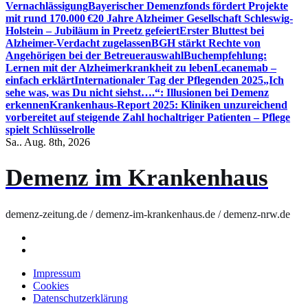
Vernachlässigung
Bayerischer Demenzfonds fördert Projekte
mit rund 170.000 €
20 Jahre Alzheimer Gesellschaft Schleswig-
Holstein – Jubiläum in Preetz gefeiert
Erster Bluttest bei
Alzheimer-Verdacht zugelassen
BGH stärkt Rechte von
Angehörigen bei der Betreuerauswahl
Buchempfehlung:
Lernen mit der Alzheimerkrankheit zu leben
Lecanemab –
einfach erklärt
Internationaler Tag der Pflegenden 2025
„Ich
sehe was, was Du nicht siehst….“: Illusionen bei Demenz
erkennen
Krankenhaus-Report 2025: Kliniken unzureichend
vorbereitet auf steigende Zahl hochaltriger Patienten – Pflege
spielt Schlüsselrolle
Sa.. Aug. 8th, 2026
Demenz im Krankenhaus
demenz-zeitung.de / demenz-im-krankenhaus.de / demenz-nrw.de
Impressum
Cookies
Datenschutzerklärung