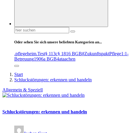
Suchen
nach:
Oder sehen Sie sich unsere beliebten Kategorien an...
.pflegeheim
.Test
§ 113c
§ 1816 BGB
#ZukunftspaktPflege
1:1-
Betreuung
1906a BGB
4at
aachen
Start
Schluckstörungen: erkennen und handeln
Allgemein & Speziell
Schluckstörungen: erkennen und handeln