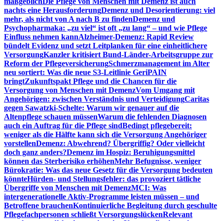
maßgeblich
Die Pflege von Menschen mit Demenz ist auch
nachts eine Herausforderung
Demenz und Desorientierung: viel
mehr, als nicht von A nach B zu finden
Demenz und
Psychopharmaka: „zu viel“ ist oft „zu lang“ – und wie Pflege
Einfluss nehmen kann
Alzheimer-Demenz: Rapid Review
bündelt Evidenz und setzt Leitplanken für eine einheitlichere
Versorgung
Kanzler kritisiert Bund-Länder-Arbeitsgruppe zur
Reform der Pflegeversicherung
Schmerzmanagement im Alter
neu sortiert: Was die neue S3-Leitlinie GeriPAIN
bringt
Zukunftspakt Pflege und die Chancen für die
Versorgung von Menschen mit Demenz
Vom Umgang mit
Angehörigen: zwischen Verständnis und Verteidigung
Caritas
gegen Sawatzki-Schelte: Warum wir genauer auf die
Altenpflege schauen müssen
Warum die fehlenden Diagnosen
auch ein Auftrag für die Pflege sind
Bedingt pflegebereit:
weniger als die Hälfte kann sich die Versorgung Angehöriger
vorstellen
Demenz: Abwehrend? Übergriffig? Oder vielleicht
doch ganz anders?
Demenz im Hospiz: Beruhigungsmittel
können das Sterberisiko erhöhen
Mehr Befugnisse, weniger
Bürokratie: Was das neue Gesetz für die Versorgung bedeuten
könnte
Hürden- und Stellungsfehler: das provoziert tätliche
Übergriffe von Menschen mit Demenz
MCI: Was
intergenerationelle Aktiv-Programme leisten müssen – und
Betroffene brauchen
Kontinuierliche Begleitung durch geschulte
Pflegefachpersonen schließt Versorgungslücken
Relevant