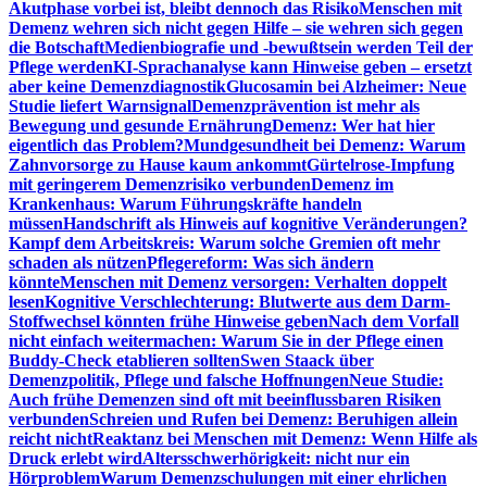
Akutphase vorbei ist, bleibt dennoch das Risiko
Menschen mit
Demenz wehren sich nicht gegen Hilfe – sie wehren sich gegen
die Botschaft
Medienbiografie und -bewußtsein werden Teil der
Pflege werden
KI-Sprachanalyse kann Hinweise geben – ersetzt
aber keine Demenzdiagnostik
Glucosamin bei Alzheimer: Neue
Studie liefert Warnsignal
Demenzprävention ist mehr als
Bewegung und gesunde Ernährung
Demenz: Wer hat hier
eigentlich das Problem?
Mundgesundheit bei Demenz: Warum
Zahnvorsorge zu Hause kaum ankommt
Gürtelrose-Impfung
mit geringerem Demenzrisiko verbunden
Demenz im
Krankenhaus: Warum Führungskräfte handeln
müssen
Handschrift als Hinweis auf kognitive Veränderungen?
Kampf dem Arbeitskreis: Warum solche Gremien oft mehr
schaden als nützen
Pflegereform: Was sich ändern
könnte
Menschen mit Demenz versorgen: Verhalten doppelt
lesen
Kognitive Verschlechterung: Blutwerte aus dem Darm-
Stoffwechsel könnten frühe Hinweise geben
Nach dem Vorfall
nicht einfach weitermachen: Warum Sie in der Pflege einen
Buddy-Check etablieren sollten
Swen Staack über
Demenzpolitik, Pflege und falsche Hoffnungen
Neue Studie:
Auch frühe Demenzen sind oft mit beeinflussbaren Risiken
verbunden
Schreien und Rufen bei Demenz: Beruhigen allein
reicht nicht
Reaktanz bei Menschen mit Demenz: Wenn Hilfe als
Druck erlebt wird
Altersschwerhörigkeit: nicht nur ein
Hörproblem
Warum Demenzschulungen mit einer ehrlichen