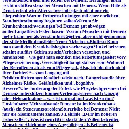
verbunden
Schreien und Rufen bei Demenz: Beruhigen allein
reicht nicht
Reaktanz bei Menschen mit Demenz: Wenn Hilfe als
Druck erlebt wird
Altersschwerhörigkeit: nicht nur ein
Hörproblem
Warum Demenzschulungen mit einer ehrlichen
Standortbestimmung beginnen sollten
Warum Sie
Krankenhauseinweisungen bei Demenz gut abwägen
sollten
Empathisch leiden lassen: Warum Menschen mit Demenz
mehr brauchen als Verständnis
Gegeben, aber nicht genommen:
der stille Medikationsfehler
Neuer Alzheimer-Bluttest: Kann
man damit den Krankheitsbeginn vorhersagen?
Enkel betreuen
scheint gut fürs Gehirn zu sein
Verhalten verstehen und
handhaben – wie geht man sachlich und kriteriumsgeleitet vor?
Pflegeversicherung: Gerechtigkeit hängt stärker vom Wohnort
der Betroffenen ab als vom Pflegegrad
„Also, ich bin doch nicht
Ihre Tochter!“ – vom Umgang mit
Fehlidentifizierungen
Kindheit wirkt nach: Langzeitstudie über
Alzheimer-Risiko, Gefäßrisiken und „kognitive
Reserve“
Überforderung der Enkel: wie Pflegefachpersonen bei
Demenz unterstützen können
Verlegungsstress nach Umzug
oder Heimaufnahme – was ist normal und was ist zu tun?
Unsichtbarer Mehraufwand: Demenz ist im Krankenhaus
(auch) ein Steuerungsproblem
Sturzrisiko bei Demenz: Nicht
nur die Medikamente zählen
S3-Leitlinie „Delir im höheren
Lebensalter“: Was ist neu?
BGH stärkt den Willen betreuter
Menschen: Ablehnung eines Angehörigen als Betreuer ist