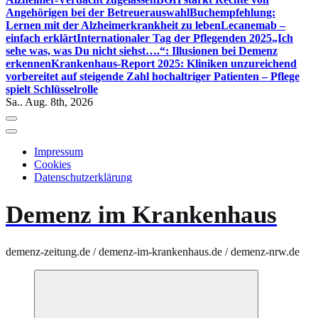
Angehörigen bei der Betreuerauswahl
Buchempfehlung:
Lernen mit der Alzheimerkrankheit zu leben
Lecanemab –
einfach erklärt
Internationaler Tag der Pflegenden 2025
„Ich
sehe was, was Du nicht siehst….“: Illusionen bei Demenz
erkennen
Krankenhaus-Report 2025: Kliniken unzureichend
vorbereitet auf steigende Zahl hochaltriger Patienten – Pflege
spielt Schlüsselrolle
Sa.. Aug. 8th, 2026
Impressum
Cookies
Datenschutzerklärung
Demenz im Krankenhaus
demenz-zeitung.de / demenz-im-krankenhaus.de / demenz-nrw.de