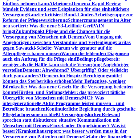
Einfluss nehmen kann
Alzheimer-Demenz: Rapid Review
bündelt Evidenz und setzt Leitplanken für eine einheitlichere
Versorgung
Kanzler kritisiert Bund-Länder-Arbeitsgruppe zur
Reform der Pflegeversicherung
Schmerzmanagement im Alter
neu sortiert: Was die neue S3-Leitlinie GeriPAIN
bringt
Zukunftspakt Pflege und die Chancen für die
Versorgung von Menschen mit Demenz
Vom Umgang mit
Angehörigen: zwischen Verständnis und Verteidigung
Caritas
gegen Sawatzki-Schelte: Warum wir genauer auf die
Altenpflege schauen müssen
Warum die fehlenden Diagnosen
auch ein Auftrag für die Pflege sind
Bedingt pflegebereit:
weniger als die Hälfte kann sich die Versorgung Angehöriger
vorstellen
Demenz: Abwehrend? Übergriffig? Oder vielleicht
doch ganz anders?
Demenz im Hospiz: Beruhigungsmittel
können das Sterberisiko erhöhen
Mehr Befugnisse, weniger
Bürokratie: Was das neue Gesetz für die Versorgung bedeuten
könnte
Hürden- und Stellungsfehler: das provoziert tätliche
Übergriffe von Menschen mit Demenz
MCI: Was
intergenerationelle Aktiv-Programme leisten müssen – und
Betroffene brauchen
Kontinuierliche Begleitung durch geschulte
Pflegefachpersonen schließt Versorgungslücken
Relevant
sprechen statt diskutieren: situative Kommunikation mit
Menschen mit Demenz
Einzel- oder Doppelzimmer? Was ist
besser?
Krankenhausreport: was besser werden muss in der
Versorgung von Patienten mit Demenz
Gefahr der finanziellen