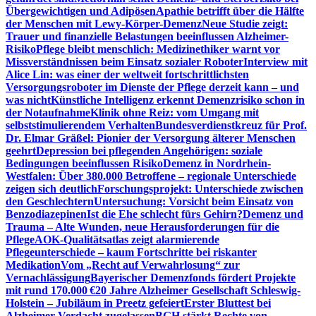
Übergewichtigen und Adipösen
Apathie betrifft über die Hälfte
der Menschen mit Lewy-Körper-Demenz
Neue Studie zeigt:
Trauer und finanzielle Belastungen beeinflussen Alzheimer-
Risiko
Pflege bleibt menschlich: Medizinethiker warnt vor
Missverständnissen beim Einsatz sozialer Roboter
Interview mit
Alice Lin: was einer der weltweit fortschrittlichsten
Versorgungsroboter im Dienste der Pflege derzeit kann – und
was nicht
Künstliche Intelligenz erkennt Demenzrisiko schon in
der Notaufnahme
Klinik ohne Reiz: vom Umgang mit
selbststimulierendem Verhalten
Bundesverdienstkreuz für Prof.
Dr. Elmar Gräßel: Pionier der Versorgung älterer Menschen
geehrt
Depression bei pflegenden Angehörigen: soziale
Bedingungen beeinflussen Risiko
Demenz in Nordrhein-
Westfalen: Über 380.000 Betroffene – regionale Unterschiede
zeigen sich deutlich
Forschungsprojekt: Unterschiede zwischen
den Geschlechtern
Untersuchung: Vorsicht beim Einsatz von
Benzodiazepinen
Ist die Ehe schlecht fürs Gehirn?
Demenz und
Trauma – Alte Wunden, neue Herausforderungen für die
Pflege
AOK-Qualitätsatlas zeigt alarmierende
Pflegeunterschiede – kaum Fortschritte bei riskanter
Medikation
Vom „Recht auf Verwahrlosung“ zur
Vernachlässigung
Bayerischer Demenzfonds fördert Projekte
mit rund 170.000 €
20 Jahre Alzheimer Gesellschaft Schleswig-
Holstein – Jubiläum in Preetz gefeiert
Erster Bluttest bei
Alzheimer-Verdacht zugelassen
BGH stärkt Rechte von