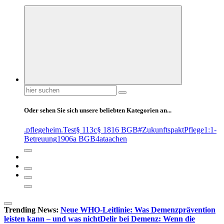
Suchen
nach:
Oder sehen Sie sich unsere beliebten Kategorien an...
.pflegeheim
.Test
§ 113c
§ 1816 BGB
#ZukunftspaktPflege
1:1-
Betreuung
1906a BGB
4at
aachen
Trending News:
Neue WHO-Leitlinie: Was Demenzprävention
leisten kann – und was nicht
Delir bei Demenz: Wenn die