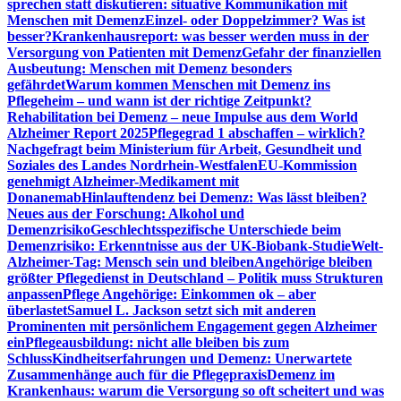
sprechen statt diskutieren: situative Kommunikation mit
Menschen mit Demenz
Einzel- oder Doppelzimmer? Was ist
besser?
Krankenhausreport: was besser werden muss in der
Versorgung von Patienten mit Demenz
Gefahr der finanziellen
Ausbeutung: Menschen mit Demenz besonders
gefährdet
Warum kommen Menschen mit Demenz ins
Pflegeheim – und wann ist der richtige Zeitpunkt?
Rehabilitation bei Demenz – neue Impulse aus dem World
Alzheimer Report 2025
Pflegegrad 1 abschaffen – wirklich?
Nachgefragt beim Ministerium für Arbeit, Gesundheit und
Soziales des Landes Nordrhein-Westfalen
EU-Kommission
genehmigt Alzheimer-Medikament mit
Donanemab
Hinlauftendenz bei Demenz: Was lässt bleiben?
Neues aus der Forschung: Alkohol und
Demenzrisiko
Geschlechtsspezifische Unterschiede beim
Demenzrisiko: Erkenntnisse aus der UK-Biobank-Studie
Welt-
Alzheimer-Tag: Mensch sein und bleiben
Angehörige bleiben
größter Pflegedienst in Deutschland – Politik muss Strukturen
anpassen
Pflege Angehörige: Einkommen ok – aber
überlastet
Samuel L. Jackson setzt sich mit anderen
Prominenten mit persönlichem Engagement gegen Alzheimer
ein
Pflegeausbildung: nicht alle bleiben bis zum
Schluss
Kindheitserfahrungen und Demenz: Unerwartete
Zusammenhänge auch für die Pflegepraxis
Demenz im
Krankenhaus: warum die Versorgung so oft scheitert und was