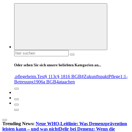
Suchen
nach:
Oder sehen Sie sich unsere beliebten Kategorien an...
.pflegeheim
.Test
§ 113c
§ 1816 BGB
#ZukunftspaktPflege
1:1-
Betreuung
1906a BGB
4at
aachen
Trending News:
Neue WHO-Leitlinie: Was Demenzprävention
leisten kann – und was nicht
Delir bei Demenz: Wenn die