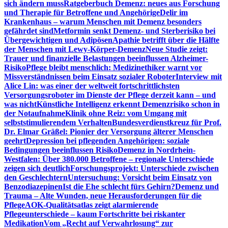
sich ändern muss
Ratgeberbuch Demenz: neues aus Forschung
und Therapie für Betroffene und Angehörige
Delir im
Krankenhaus – warum Menschen mit Demenz besonders
gefährdet sind
Metformin senkt Demenz- und Sterberisiko bei
Übergewichtigen und Adipösen
Apathie betrifft über die Hälfte
der Menschen mit Lewy-Körper-Demenz
Neue Studie zeigt:
Trauer und finanzielle Belastungen beeinflussen Alzheimer-
Risiko
Pflege bleibt menschlich: Medizinethiker warnt vor
Missverständnissen beim Einsatz sozialer Roboter
Interview mit
Alice Lin: was einer der weltweit fortschrittlichsten
Versorgungsroboter im Dienste der Pflege derzeit kann – und
was nicht
Künstliche Intelligenz erkennt Demenzrisiko schon in
der Notaufnahme
Klinik ohne Reiz: vom Umgang mit
selbststimulierendem Verhalten
Bundesverdienstkreuz für Prof.
Dr. Elmar Gräßel: Pionier der Versorgung älterer Menschen
geehrt
Depression bei pflegenden Angehörigen: soziale
Bedingungen beeinflussen Risiko
Demenz in Nordrhein-
Westfalen: Über 380.000 Betroffene – regionale Unterschiede
zeigen sich deutlich
Forschungsprojekt: Unterschiede zwischen
den Geschlechtern
Untersuchung: Vorsicht beim Einsatz von
Benzodiazepinen
Ist die Ehe schlecht fürs Gehirn?
Demenz und
Trauma – Alte Wunden, neue Herausforderungen für die
Pflege
AOK-Qualitätsatlas zeigt alarmierende
Pflegeunterschiede – kaum Fortschritte bei riskanter
Medikation
Vom „Recht auf Verwahrlosung“ zur