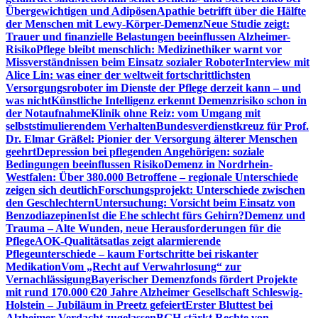
Übergewichtigen und Adipösen
Apathie betrifft über die Hälfte
der Menschen mit Lewy-Körper-Demenz
Neue Studie zeigt:
Trauer und finanzielle Belastungen beeinflussen Alzheimer-
Risiko
Pflege bleibt menschlich: Medizinethiker warnt vor
Missverständnissen beim Einsatz sozialer Roboter
Interview mit
Alice Lin: was einer der weltweit fortschrittlichsten
Versorgungsroboter im Dienste der Pflege derzeit kann – und
was nicht
Künstliche Intelligenz erkennt Demenzrisiko schon in
der Notaufnahme
Klinik ohne Reiz: vom Umgang mit
selbststimulierendem Verhalten
Bundesverdienstkreuz für Prof.
Dr. Elmar Gräßel: Pionier der Versorgung älterer Menschen
geehrt
Depression bei pflegenden Angehörigen: soziale
Bedingungen beeinflussen Risiko
Demenz in Nordrhein-
Westfalen: Über 380.000 Betroffene – regionale Unterschiede
zeigen sich deutlich
Forschungsprojekt: Unterschiede zwischen
den Geschlechtern
Untersuchung: Vorsicht beim Einsatz von
Benzodiazepinen
Ist die Ehe schlecht fürs Gehirn?
Demenz und
Trauma – Alte Wunden, neue Herausforderungen für die
Pflege
AOK-Qualitätsatlas zeigt alarmierende
Pflegeunterschiede – kaum Fortschritte bei riskanter
Medikation
Vom „Recht auf Verwahrlosung“ zur
Vernachlässigung
Bayerischer Demenzfonds fördert Projekte
mit rund 170.000 €
20 Jahre Alzheimer Gesellschaft Schleswig-
Holstein – Jubiläum in Preetz gefeiert
Erster Bluttest bei
Alzheimer-Verdacht zugelassen
BGH stärkt Rechte von