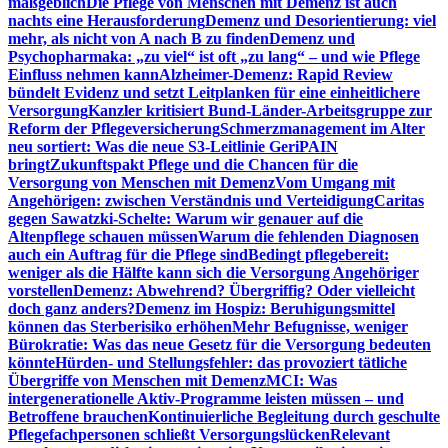
maßgeblich
Die Pflege von Menschen mit Demenz ist auch
nachts eine Herausforderung
Demenz und Desorientierung: viel
mehr, als nicht von A nach B zu finden
Demenz und
Psychopharmaka: „zu viel“ ist oft „zu lang“ – und wie Pflege
Einfluss nehmen kann
Alzheimer-Demenz: Rapid Review
bündelt Evidenz und setzt Leitplanken für eine einheitlichere
Versorgung
Kanzler kritisiert Bund-Länder-Arbeitsgruppe zur
Reform der Pflegeversicherung
Schmerzmanagement im Alter
neu sortiert: Was die neue S3-Leitlinie GeriPAIN
bringt
Zukunftspakt Pflege und die Chancen für die
Versorgung von Menschen mit Demenz
Vom Umgang mit
Angehörigen: zwischen Verständnis und Verteidigung
Caritas
gegen Sawatzki-Schelte: Warum wir genauer auf die
Altenpflege schauen müssen
Warum die fehlenden Diagnosen
auch ein Auftrag für die Pflege sind
Bedingt pflegebereit:
weniger als die Hälfte kann sich die Versorgung Angehöriger
vorstellen
Demenz: Abwehrend? Übergriffig? Oder vielleicht
doch ganz anders?
Demenz im Hospiz: Beruhigungsmittel
können das Sterberisiko erhöhen
Mehr Befugnisse, weniger
Bürokratie: Was das neue Gesetz für die Versorgung bedeuten
könnte
Hürden- und Stellungsfehler: das provoziert tätliche
Übergriffe von Menschen mit Demenz
MCI: Was
intergenerationelle Aktiv-Programme leisten müssen – und
Betroffene brauchen
Kontinuierliche Begleitung durch geschulte
Pflegefachpersonen schließt Versorgungslücken
Relevant