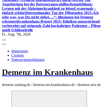
Angehörigen bei der Betreuerauswahl
Buchempfehlung:
Lernen mit der Alzheimerkrankheit zu leben
Lecanemab –
einfach erklärt
Internationaler Tag der Pflegenden 2025
„Ich
sehe was, was Du nicht siehst….“: Illusionen bei Demenz
erkennen
Krankenhaus-Report 2025: Kliniken unzureichend
vorbereitet auf steigende Zahl hochaltriger Patienten – Pflege
spielt Schlüsselrolle
Fr.. Aug. 7th, 2026
Impressum
Cookies
Datenschutzerklärung
Demenz im Krankenhaus
demenz-zeitung.de / demenz-im-krankenhaus.de / demenz-nrw.de