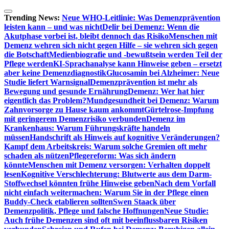
Zum
Inhalt
Trending News:
Neue WHO-Leitlinie: Was Demenzprävention
springen
leisten kann – und was nicht
Delir bei Demenz: Wenn die
Akutphase vorbei ist, bleibt dennoch das Risiko
Menschen mit
Demenz wehren sich nicht gegen Hilfe – sie wehren sich gegen
die Botschaft
Medienbiografie und -bewußtsein werden Teil der
Pflege werden
KI-Sprachanalyse kann Hinweise geben – ersetzt
aber keine Demenzdiagnostik
Glucosamin bei Alzheimer: Neue
Studie liefert Warnsignal
Demenzprävention ist mehr als
Bewegung und gesunde Ernährung
Demenz: Wer hat hier
eigentlich das Problem?
Mundgesundheit bei Demenz: Warum
Zahnvorsorge zu Hause kaum ankommt
Gürtelrose-Impfung
mit geringerem Demenzrisiko verbunden
Demenz im
Krankenhaus: Warum Führungskräfte handeln
müssen
Handschrift als Hinweis auf kognitive Veränderungen?
Kampf dem Arbeitskreis: Warum solche Gremien oft mehr
schaden als nützen
Pflegereform: Was sich ändern
könnte
Menschen mit Demenz versorgen: Verhalten doppelt
lesen
Kognitive Verschlechterung: Blutwerte aus dem Darm-
Stoffwechsel könnten frühe Hinweise geben
Nach dem Vorfall
nicht einfach weitermachen: Warum Sie in der Pflege einen
Buddy-Check etablieren sollten
Swen Staack über
Demenzpolitik, Pflege und falsche Hoffnungen
Neue Studie:
Auch frühe Demenzen sind oft mit beeinflussbaren Risiken