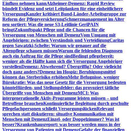
Einfluss nehmen kann
Alzheimer-Demenz: Rapid Review
bündelt Evidenz und setzt Leitplanken für eine einheitlichere
Versorgung
Kanzler kritisiert Bund-Länder-Arbeitsgruppe zur
Reform der Pflegeversicherung
Schmerzmanagement im Alter
neu sortiert: Was die neue S3-Leitlinie GeriPAIN
bringt
Zukunftspakt Pflege und die Chancen für die
Versorgung von Menschen mit Demenz
Vom Umgang mit
Angehörigen: zwischen Verständnis und Verteidigung
Caritas
gegen Sawatzki-Schelte: Warum wir genauer auf die
Altenpflege schauen müssen
Warum die fehlenden Diagnosen
auch ein Auftrag für die Pflege sind
Bedingt pflegebereit:
weniger als die Hälfte kann sich die Versorgung Angehöriger
vorstellen
Demenz: Abwehrend? Übergriffig? Oder vielleicht
doch ganz anders?
Demenz im Hospiz: Beruhigungsmittel
können das Sterberisiko erhöhen
Mehr Befugnisse, weniger
Bürokratie: Was das neue Gesetz für die Versorgung bedeuten
könnte
Hürden- und Stellungsfehler: das provoziert tätliche
Übergriffe von Menschen mit Demenz
MCI: Was
intergenerationelle Aktiv-Programme leisten müssen – und
Betroffene brauchen
Kontinuierliche Begleitung durch geschulte
Pflegefachpersonen schließt Versorgungslücken
Relevant
sprechen statt diskutieren: situative Kommunikation mit
Menschen mit Demenz
Einzel- oder Doppelzimmer? Was ist
besser?
Krankenhausreport: was besser werden muss in der
Versorgung von Patienten mit Demenz
Gefahr der finanziellen