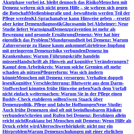
Akutphase vorbei ist, bleibt dennoch das Risiko
Menschen mit
Demenz wehren sich nicht gegen Hilfe – sie wehren sich gegen
die Botschaft
Medienbiografie und -bewußtsein werden Teil der
Pflege werden
KI-Sprachanalyse kann Hinweise geben – ersetzt
aber keine Demenzdiagnostik
Glucosamin bei Alzheimer: Neue
Studie liefert Warnsignal
Demenzprävention ist mehr als
Bewegung und gesunde Ernährung
Demenz: Wer hat hier
eigentlich das Problem?
Mundgesundheit bei Demenz: Warum
Zahnvorsorge zu Hause kaum ankommt
Gürtelrose-Impfung
mit geringerem Demenzrisiko verbunden
Demenz im
Krankenhaus: Warum Führungskräfte handeln
müssen
Handschrift als Hinweis auf kognitive Veränderungen?
Kampf dem Arbeitskreis: Warum solche Gremien oft mehr
schaden als nützen
Pflegereform: Was sich ändern
könnte
Menschen mit Demenz versorgen: Verhalten doppelt
lesen
Kognitive Verschlechterung: Blutwerte aus dem Darm-
Stoffwechsel könnten frühe Hinweise geben
Nach dem Vorfall
nicht einfach weitermachen: Warum Sie in der Pflege einen
Buddy-Check etablieren sollten
Swen Staack über
Demenzpolitik, Pflege und falsche Hoffnungen
Neue Studie:
Auch frühe Demenzen sind oft mit beeinflussbaren Risiken
verbunden
Schreien und Rufen bei Demenz: Beruhigen allein
reicht nicht
Reaktanz bei Menschen mit Demenz: Wenn Hilfe als
Druck erlebt wird
Altersschwerhörigkeit: nicht nur ein
Hörproblem
Warum Demenzschulungen mit einer ehrlichen