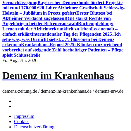
Vernachlässigung
Bayerischer Demenzfonds fördert Projekte
mit rund 170.000 €
20 Jahre Alzheimer Gesellschaft Schleswig-
Holstein – Jubiläum in Preetz gefeiert
Erster Bluttest bei
Alzheimer-Verdacht zugelassen
BGH stärkt Rechte von
Angehörigen bei der Betreuerauswahl
Buchempfehlung:
Lernen mit der Alzheimerkrankheit zu leben
Lecanemab –
einfach erklärt
Internationaler Tag der Pflegenden 2025
„Ich
sehe was, was Du nicht siehst….“: Illusionen bei Demenz
erkennen
Krankenhaus-Report 2025: Kliniken unzureichend
vorbereitet auf steigende Zahl hochaltriger Patienten – Pflege
spielt Schlüsselrolle
Fr.. Aug. 7th, 2026
Demenz im Krankenhaus
demenz-zeitung.de / demenz-im-krankenhaus.de / demenz-nrw.de
Impressum
Cookies
Datenschutzerklärung