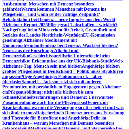
Ausbeutung: Menschen mit Demenz besonders
gefährdet
Warum kommen Menschen mit Demenz ins
Pflegeheim – und wann ist der richtige Zeitpunkt?
Rehabilitation bei Demenz – neue Impulse aus dem World
Alzheimer Report 2025
Pflegegrad 1 abschaffen – wirklich?
Nachgefragt beim Ministerium für Arbeit, Gesundheit und
Soziales des Landes Nordrhein-Westfalen
EU-Kommission
genehmigt Alzheimer-Medikament mit
Donanemab
Hinlauftendenz bei Demenz: Was lässt bleiben?
Neues aus der Forschung: Alkohol und
Demenzrisiko
Geschlechtsspezifische Unterschiede beim
Demenzrisiko: Erkenntnisse aus der UK-Biobank-Studie
Welt-
Alzheimer-Tag: Mensch sein und bleiben
Angehörige bleiben
größter Pflegedienst in Deutschland – Politik muss Strukturen
anpassen
Pflege Angehörige: Einkommen ok – aber
überlastet
Samuel L. Jackson setzt sich mit anderen
Prominenten mit persönlichem Engagement gegen Alzheimer
ein
Pflegeausbildung: nicht alle bleiben bis zum
Schluss
Kindheitserfahrungen und Demenz: Unerwartete
Zusammenhänge auch für die Pflegepraxis
Demenz im
Krankenhaus: warum die Versorgung so oft scheitert und was
sich ändern muss
Ratgeberbuch Demenz: neues aus Forschung
und Therapie für Betroffene und Angehörige
Delir im
Krankenhaus – warum Menschen mit Demenz besonders
gefährdet sind
Metformin senkt Demenz- und Sterberisiko bei