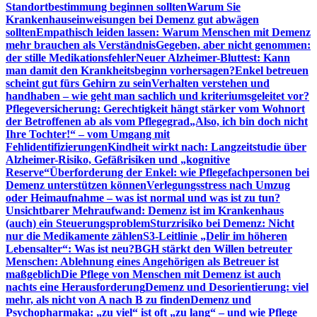
Standortbestimmung beginnen sollten
Warum Sie
Krankenhauseinweisungen bei Demenz gut abwägen
sollten
Empathisch leiden lassen: Warum Menschen mit Demenz
mehr brauchen als Verständnis
Gegeben, aber nicht genommen:
der stille Medikationsfehler
Neuer Alzheimer-Bluttest: Kann
man damit den Krankheitsbeginn vorhersagen?
Enkel betreuen
scheint gut fürs Gehirn zu sein
Verhalten verstehen und
handhaben – wie geht man sachlich und kriteriumsgeleitet vor?
Pflegeversicherung: Gerechtigkeit hängt stärker vom Wohnort
der Betroffenen ab als vom Pflegegrad
„Also, ich bin doch nicht
Ihre Tochter!“ – vom Umgang mit
Fehlidentifizierungen
Kindheit wirkt nach: Langzeitstudie über
Alzheimer-Risiko, Gefäßrisiken und „kognitive
Reserve“
Überforderung der Enkel: wie Pflegefachpersonen bei
Demenz unterstützen können
Verlegungsstress nach Umzug
oder Heimaufnahme – was ist normal und was ist zu tun?
Unsichtbarer Mehraufwand: Demenz ist im Krankenhaus
(auch) ein Steuerungsproblem
Sturzrisiko bei Demenz: Nicht
nur die Medikamente zählen
S3-Leitlinie „Delir im höheren
Lebensalter“: Was ist neu?
BGH stärkt den Willen betreuter
Menschen: Ablehnung eines Angehörigen als Betreuer ist
maßgeblich
Die Pflege von Menschen mit Demenz ist auch
nachts eine Herausforderung
Demenz und Desorientierung: viel
mehr, als nicht von A nach B zu finden
Demenz und
Psychopharmaka: „zu viel“ ist oft „zu lang“ – und wie Pflege