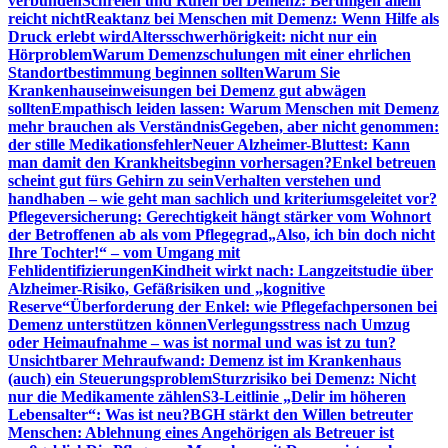
verbunden
Schreien und Rufen bei Demenz: Beruhigen allein
reicht nicht
Reaktanz bei Menschen mit Demenz: Wenn Hilfe als
Druck erlebt wird
Altersschwerhörigkeit: nicht nur ein
Hörproblem
Warum Demenzschulungen mit einer ehrlichen
Standortbestimmung beginnen sollten
Warum Sie
Krankenhauseinweisungen bei Demenz gut abwägen
sollten
Empathisch leiden lassen: Warum Menschen mit Demenz
mehr brauchen als Verständnis
Gegeben, aber nicht genommen:
der stille Medikationsfehler
Neuer Alzheimer-Bluttest: Kann
man damit den Krankheitsbeginn vorhersagen?
Enkel betreuen
scheint gut fürs Gehirn zu sein
Verhalten verstehen und
handhaben – wie geht man sachlich und kriteriumsgeleitet vor?
Pflegeversicherung: Gerechtigkeit hängt stärker vom Wohnort
der Betroffenen ab als vom Pflegegrad
„Also, ich bin doch nicht
Ihre Tochter!“ – vom Umgang mit
Fehlidentifizierungen
Kindheit wirkt nach: Langzeitstudie über
Alzheimer-Risiko, Gefäßrisiken und „kognitive
Reserve“
Überforderung der Enkel: wie Pflegefachpersonen bei
Demenz unterstützen können
Verlegungsstress nach Umzug
oder Heimaufnahme – was ist normal und was ist zu tun?
Unsichtbarer Mehraufwand: Demenz ist im Krankenhaus
(auch) ein Steuerungsproblem
Sturzrisiko bei Demenz: Nicht
nur die Medikamente zählen
S3-Leitlinie „Delir im höheren
Lebensalter“: Was ist neu?
BGH stärkt den Willen betreuter
Menschen: Ablehnung eines Angehörigen als Betreuer ist