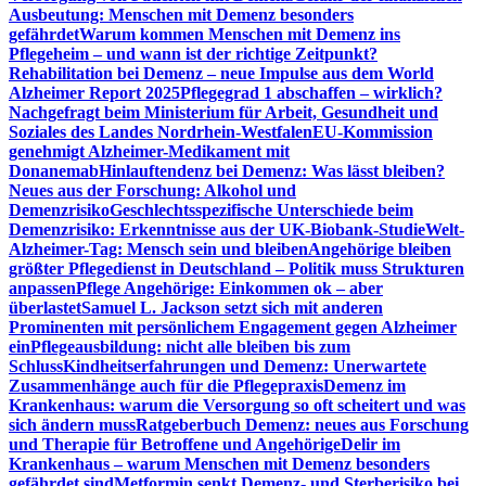
Ausbeutung: Menschen mit Demenz besonders
gefährdet
Warum kommen Menschen mit Demenz ins
Pflegeheim – und wann ist der richtige Zeitpunkt?
Rehabilitation bei Demenz – neue Impulse aus dem World
Alzheimer Report 2025
Pflegegrad 1 abschaffen – wirklich?
Nachgefragt beim Ministerium für Arbeit, Gesundheit und
Soziales des Landes Nordrhein-Westfalen
EU-Kommission
genehmigt Alzheimer-Medikament mit
Donanemab
Hinlauftendenz bei Demenz: Was lässt bleiben?
Neues aus der Forschung: Alkohol und
Demenzrisiko
Geschlechtsspezifische Unterschiede beim
Demenzrisiko: Erkenntnisse aus der UK-Biobank-Studie
Welt-
Alzheimer-Tag: Mensch sein und bleiben
Angehörige bleiben
größter Pflegedienst in Deutschland – Politik muss Strukturen
anpassen
Pflege Angehörige: Einkommen ok – aber
überlastet
Samuel L. Jackson setzt sich mit anderen
Prominenten mit persönlichem Engagement gegen Alzheimer
ein
Pflegeausbildung: nicht alle bleiben bis zum
Schluss
Kindheitserfahrungen und Demenz: Unerwartete
Zusammenhänge auch für die Pflegepraxis
Demenz im
Krankenhaus: warum die Versorgung so oft scheitert und was
sich ändern muss
Ratgeberbuch Demenz: neues aus Forschung
und Therapie für Betroffene und Angehörige
Delir im
Krankenhaus – warum Menschen mit Demenz besonders
gefährdet sind
Metformin senkt Demenz- und Sterberisiko bei