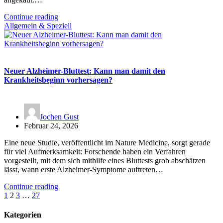
Continue reading
Allgemein & Speziell
Neuer Alzheimer-Bluttest: Kann man damit den
Krankheitsbeginn vorhersagen?
Jochen Gust
Februar 24, 2026
Eine neue Studie, veröffentlicht im Nature Medicine, sorgt gerade
für viel Aufmerksamkeit: Forschende haben ein Verfahren
vorgestellt, mit dem sich mithilfe eines Bluttests grob abschätzen
lässt, wann erste Alzheimer-Symptome auftreten…
Continue reading
Seitennummerierung
1
2
3
…
27
der
Kategorien