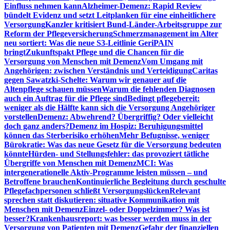
Einfluss nehmen kann
Alzheimer-Demenz: Rapid Review
bündelt Evidenz und setzt Leitplanken für eine einheitlichere
Versorgung
Kanzler kritisiert Bund-Länder-Arbeitsgruppe zur
Reform der Pflegeversicherung
Schmerzmanagement im Alter
neu sortiert: Was die neue S3-Leitlinie GeriPAIN
bringt
Zukunftspakt Pflege und die Chancen für die
Versorgung von Menschen mit Demenz
Vom Umgang mit
Angehörigen: zwischen Verständnis und Verteidigung
Caritas
gegen Sawatzki-Schelte: Warum wir genauer auf die
Altenpflege schauen müssen
Warum die fehlenden Diagnosen
auch ein Auftrag für die Pflege sind
Bedingt pflegebereit:
weniger als die Hälfte kann sich die Versorgung Angehöriger
vorstellen
Demenz: Abwehrend? Übergriffig? Oder vielleicht
doch ganz anders?
Demenz im Hospiz: Beruhigungsmittel
können das Sterberisiko erhöhen
Mehr Befugnisse, weniger
Bürokratie: Was das neue Gesetz für die Versorgung bedeuten
könnte
Hürden- und Stellungsfehler: das provoziert tätliche
Übergriffe von Menschen mit Demenz
MCI: Was
intergenerationelle Aktiv-Programme leisten müssen – und
Betroffene brauchen
Kontinuierliche Begleitung durch geschulte
Pflegefachpersonen schließt Versorgungslücken
Relevant
sprechen statt diskutieren: situative Kommunikation mit
Menschen mit Demenz
Einzel- oder Doppelzimmer? Was ist
besser?
Krankenhausreport: was besser werden muss in der
Versorgung von Patienten mit Demenz
Gefahr der finanziellen