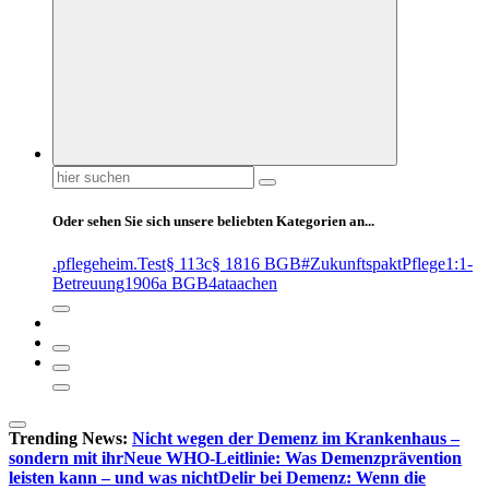
Suchen
nach:
Oder sehen Sie sich unsere beliebten Kategorien an...
.pflegeheim
.Test
§ 113c
§ 1816 BGB
#ZukunftspaktPflege
1:1-
Betreuung
1906a BGB
4at
aachen
Trending News:
Nicht wegen der Demenz im Krankenhaus –
sondern mit ihr
Neue WHO-Leitlinie: Was Demenzprävention
leisten kann – und was nicht
Delir bei Demenz: Wenn die