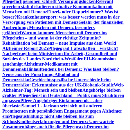
Pflegefachpersonen schließt Versorgungslücken
Relevant
sprechen statt diskutieren: situative Kommunikation mit
Menschen mit Demenz
Einzel- oder Doppelzimmer? Was ist
besser?
Krankenhausreport: was besser werden muss in der
Versorgung von Patienten mit Demenz
Gefahr der finanziellen
Ausbeutung: Menschen mit Demenz besonders
gefährdet
Warum kommen Menschen mit Demenz ins
Pflegeheim – und wann ist der richtige Zeitpunkt?
Rehabilitation bei Demenz – neue Impulse aus dem World
Alzheimer Report 2025
Pflegegrad 1 abschaffen – wirklich?
Nachgefragt beim Ministerium für Arbeit, Gesundheit und
Soziales des Landes Nordrhein-Westfalen
EU-Kommission
genehmigt Alzheimer-Medikament mit
Donanemab
Hinlauftendenz bei Demenz: Was lässt bleiben?
Neues aus der Forschung: Alkohol und
Demenzrisiko
Geschlechtsspezifische Unterschiede beim
Demenzrisiko: Erkenntnisse aus der UK-Biobank-Studie
Welt-
Alzheimer-Tag: Mensch sein und bleiben
Angehörige bleiben
größter Pflegedienst in Deutschland – Politik muss Strukturen
anpassen
Pflege Angehörige: Einkommen ok – aber
überlastet
Samuel L. Jackson setzt sich mit anderen
Prominenten mit persönlichem Engagement gegen Alzheimer
ein
Pflegeausbildung: nicht alle bleiben bis zum
Schluss
Kindheitserfahrungen und Demenz: Unerwartete
Zusammenhänge auch für die Pflegepraxis
Demenz im