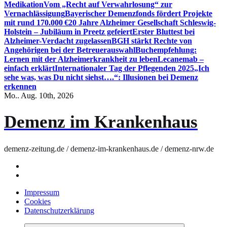
Medikation
Vom „Recht auf Verwahrlosung“ zur
Vernachlässigung
Bayerischer Demenzfonds fördert Projekte
mit rund 170.000 €
20 Jahre Alzheimer Gesellschaft Schleswig-
Holstein – Jubiläum in Preetz gefeiert
Erster Bluttest bei
Alzheimer-Verdacht zugelassen
BGH stärkt Rechte von
Angehörigen bei der Betreuerauswahl
Buchempfehlung:
Lernen mit der Alzheimerkrankheit zu leben
Lecanemab –
einfach erklärt
Internationaler Tag der Pflegenden 2025
„Ich
sehe was, was Du nicht siehst….“: Illusionen bei Demenz
erkennen
Mo.. Aug. 10th, 2026
Demenz im Krankenhaus
demenz-zeitung.de / demenz-im-krankenhaus.de / demenz-nrw.de
Impressum
Cookies
Datenschutzerklärung