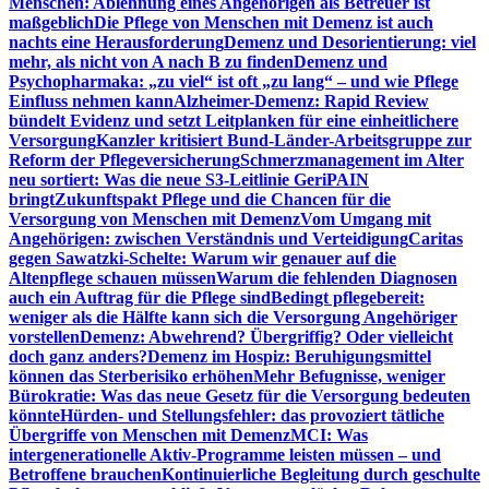
Menschen: Ablehnung eines Angehörigen als Betreuer ist
maßgeblich
Die Pflege von Menschen mit Demenz ist auch
nachts eine Herausforderung
Demenz und Desorientierung: viel
mehr, als nicht von A nach B zu finden
Demenz und
Psychopharmaka: „zu viel“ ist oft „zu lang“ – und wie Pflege
Einfluss nehmen kann
Alzheimer-Demenz: Rapid Review
bündelt Evidenz und setzt Leitplanken für eine einheitlichere
Versorgung
Kanzler kritisiert Bund-Länder-Arbeitsgruppe zur
Reform der Pflegeversicherung
Schmerzmanagement im Alter
neu sortiert: Was die neue S3-Leitlinie GeriPAIN
bringt
Zukunftspakt Pflege und die Chancen für die
Versorgung von Menschen mit Demenz
Vom Umgang mit
Angehörigen: zwischen Verständnis und Verteidigung
Caritas
gegen Sawatzki-Schelte: Warum wir genauer auf die
Altenpflege schauen müssen
Warum die fehlenden Diagnosen
auch ein Auftrag für die Pflege sind
Bedingt pflegebereit:
weniger als die Hälfte kann sich die Versorgung Angehöriger
vorstellen
Demenz: Abwehrend? Übergriffig? Oder vielleicht
doch ganz anders?
Demenz im Hospiz: Beruhigungsmittel
können das Sterberisiko erhöhen
Mehr Befugnisse, weniger
Bürokratie: Was das neue Gesetz für die Versorgung bedeuten
könnte
Hürden- und Stellungsfehler: das provoziert tätliche
Übergriffe von Menschen mit Demenz
MCI: Was
intergenerationelle Aktiv-Programme leisten müssen – und
Betroffene brauchen
Kontinuierliche Begleitung durch geschulte