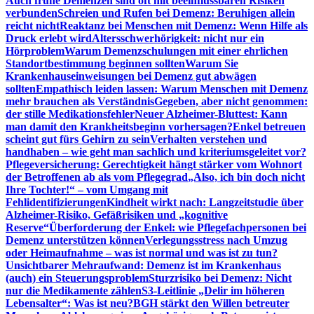
Auch frühe Demenzen sind oft mit beeinflussbaren Risiken
verbunden
Schreien und Rufen bei Demenz: Beruhigen allein
reicht nicht
Reaktanz bei Menschen mit Demenz: Wenn Hilfe als
Druck erlebt wird
Altersschwerhörigkeit: nicht nur ein
Hörproblem
Warum Demenzschulungen mit einer ehrlichen
Standortbestimmung beginnen sollten
Warum Sie
Krankenhauseinweisungen bei Demenz gut abwägen
sollten
Empathisch leiden lassen: Warum Menschen mit Demenz
mehr brauchen als Verständnis
Gegeben, aber nicht genommen:
der stille Medikationsfehler
Neuer Alzheimer-Bluttest: Kann
man damit den Krankheitsbeginn vorhersagen?
Enkel betreuen
scheint gut fürs Gehirn zu sein
Verhalten verstehen und
handhaben – wie geht man sachlich und kriteriumsgeleitet vor?
Pflegeversicherung: Gerechtigkeit hängt stärker vom Wohnort
der Betroffenen ab als vom Pflegegrad
„Also, ich bin doch nicht
Ihre Tochter!“ – vom Umgang mit
Fehlidentifizierungen
Kindheit wirkt nach: Langzeitstudie über
Alzheimer-Risiko, Gefäßrisiken und „kognitive
Reserve“
Überforderung der Enkel: wie Pflegefachpersonen bei
Demenz unterstützen können
Verlegungsstress nach Umzug
oder Heimaufnahme – was ist normal und was ist zu tun?
Unsichtbarer Mehraufwand: Demenz ist im Krankenhaus
(auch) ein Steuerungsproblem
Sturzrisiko bei Demenz: Nicht
nur die Medikamente zählen
S3-Leitlinie „Delir im höheren
Lebensalter“: Was ist neu?
BGH stärkt den Willen betreuter