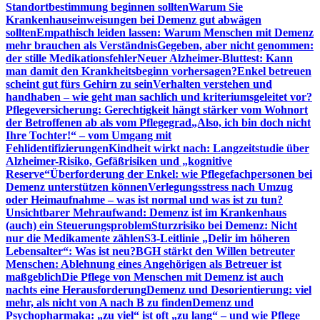
Standortbestimmung beginnen sollten
Warum Sie
Krankenhauseinweisungen bei Demenz gut abwägen
sollten
Empathisch leiden lassen: Warum Menschen mit Demenz
mehr brauchen als Verständnis
Gegeben, aber nicht genommen:
der stille Medikationsfehler
Neuer Alzheimer-Bluttest: Kann
man damit den Krankheitsbeginn vorhersagen?
Enkel betreuen
scheint gut fürs Gehirn zu sein
Verhalten verstehen und
handhaben – wie geht man sachlich und kriteriumsgeleitet vor?
Pflegeversicherung: Gerechtigkeit hängt stärker vom Wohnort
der Betroffenen ab als vom Pflegegrad
„Also, ich bin doch nicht
Ihre Tochter!“ – vom Umgang mit
Fehlidentifizierungen
Kindheit wirkt nach: Langzeitstudie über
Alzheimer-Risiko, Gefäßrisiken und „kognitive
Reserve“
Überforderung der Enkel: wie Pflegefachpersonen bei
Demenz unterstützen können
Verlegungsstress nach Umzug
oder Heimaufnahme – was ist normal und was ist zu tun?
Unsichtbarer Mehraufwand: Demenz ist im Krankenhaus
(auch) ein Steuerungsproblem
Sturzrisiko bei Demenz: Nicht
nur die Medikamente zählen
S3-Leitlinie „Delir im höheren
Lebensalter“: Was ist neu?
BGH stärkt den Willen betreuter
Menschen: Ablehnung eines Angehörigen als Betreuer ist
maßgeblich
Die Pflege von Menschen mit Demenz ist auch
nachts eine Herausforderung
Demenz und Desorientierung: viel
mehr, als nicht von A nach B zu finden
Demenz und
Psychopharmaka: „zu viel“ ist oft „zu lang“ – und wie Pflege