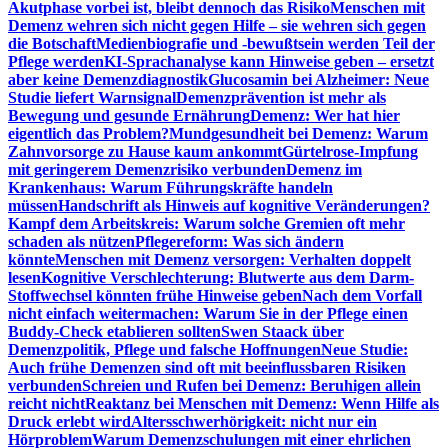
Akutphase vorbei ist, bleibt dennoch das Risiko
Menschen mit
Demenz wehren sich nicht gegen Hilfe – sie wehren sich gegen
die Botschaft
Medienbiografie und -bewußtsein werden Teil der
Pflege werden
KI-Sprachanalyse kann Hinweise geben – ersetzt
aber keine Demenzdiagnostik
Glucosamin bei Alzheimer: Neue
Studie liefert Warnsignal
Demenzprävention ist mehr als
Bewegung und gesunde Ernährung
Demenz: Wer hat hier
eigentlich das Problem?
Mundgesundheit bei Demenz: Warum
Zahnvorsorge zu Hause kaum ankommt
Gürtelrose-Impfung
mit geringerem Demenzrisiko verbunden
Demenz im
Krankenhaus: Warum Führungskräfte handeln
müssen
Handschrift als Hinweis auf kognitive Veränderungen?
Kampf dem Arbeitskreis: Warum solche Gremien oft mehr
schaden als nützen
Pflegereform: Was sich ändern
könnte
Menschen mit Demenz versorgen: Verhalten doppelt
lesen
Kognitive Verschlechterung: Blutwerte aus dem Darm-
Stoffwechsel könnten frühe Hinweise geben
Nach dem Vorfall
nicht einfach weitermachen: Warum Sie in der Pflege einen
Buddy-Check etablieren sollten
Swen Staack über
Demenzpolitik, Pflege und falsche Hoffnungen
Neue Studie:
Auch frühe Demenzen sind oft mit beeinflussbaren Risiken
verbunden
Schreien und Rufen bei Demenz: Beruhigen allein
reicht nicht
Reaktanz bei Menschen mit Demenz: Wenn Hilfe als
Druck erlebt wird
Altersschwerhörigkeit: nicht nur ein
Hörproblem
Warum Demenzschulungen mit einer ehrlichen