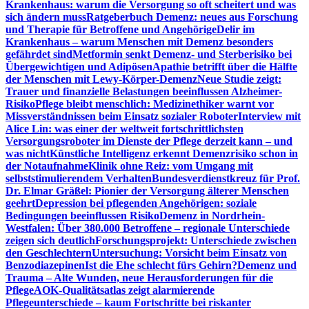
Krankenhaus: warum die Versorgung so oft scheitert und was
sich ändern muss
Ratgeberbuch Demenz: neues aus Forschung
und Therapie für Betroffene und Angehörige
Delir im
Krankenhaus – warum Menschen mit Demenz besonders
gefährdet sind
Metformin senkt Demenz- und Sterberisiko bei
Übergewichtigen und Adipösen
Apathie betrifft über die Hälfte
der Menschen mit Lewy-Körper-Demenz
Neue Studie zeigt:
Trauer und finanzielle Belastungen beeinflussen Alzheimer-
Risiko
Pflege bleibt menschlich: Medizinethiker warnt vor
Missverständnissen beim Einsatz sozialer Roboter
Interview mit
Alice Lin: was einer der weltweit fortschrittlichsten
Versorgungsroboter im Dienste der Pflege derzeit kann – und
was nicht
Künstliche Intelligenz erkennt Demenzrisiko schon in
der Notaufnahme
Klinik ohne Reiz: vom Umgang mit
selbststimulierendem Verhalten
Bundesverdienstkreuz für Prof.
Dr. Elmar Gräßel: Pionier der Versorgung älterer Menschen
geehrt
Depression bei pflegenden Angehörigen: soziale
Bedingungen beeinflussen Risiko
Demenz in Nordrhein-
Westfalen: Über 380.000 Betroffene – regionale Unterschiede
zeigen sich deutlich
Forschungsprojekt: Unterschiede zwischen
den Geschlechtern
Untersuchung: Vorsicht beim Einsatz von
Benzodiazepinen
Ist die Ehe schlecht fürs Gehirn?
Demenz und
Trauma – Alte Wunden, neue Herausforderungen für die
Pflege
AOK-Qualitätsatlas zeigt alarmierende
Pflegeunterschiede – kaum Fortschritte bei riskanter