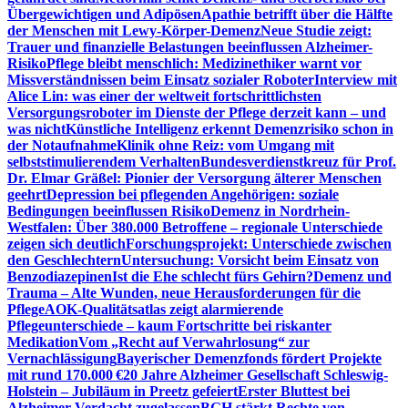
Übergewichtigen und Adipösen
Apathie betrifft über die Hälfte
der Menschen mit Lewy-Körper-Demenz
Neue Studie zeigt:
Trauer und finanzielle Belastungen beeinflussen Alzheimer-
Risiko
Pflege bleibt menschlich: Medizinethiker warnt vor
Missverständnissen beim Einsatz sozialer Roboter
Interview mit
Alice Lin: was einer der weltweit fortschrittlichsten
Versorgungsroboter im Dienste der Pflege derzeit kann – und
was nicht
Künstliche Intelligenz erkennt Demenzrisiko schon in
der Notaufnahme
Klinik ohne Reiz: vom Umgang mit
selbststimulierendem Verhalten
Bundesverdienstkreuz für Prof.
Dr. Elmar Gräßel: Pionier der Versorgung älterer Menschen
geehrt
Depression bei pflegenden Angehörigen: soziale
Bedingungen beeinflussen Risiko
Demenz in Nordrhein-
Westfalen: Über 380.000 Betroffene – regionale Unterschiede
zeigen sich deutlich
Forschungsprojekt: Unterschiede zwischen
den Geschlechtern
Untersuchung: Vorsicht beim Einsatz von
Benzodiazepinen
Ist die Ehe schlecht fürs Gehirn?
Demenz und
Trauma – Alte Wunden, neue Herausforderungen für die
Pflege
AOK-Qualitätsatlas zeigt alarmierende
Pflegeunterschiede – kaum Fortschritte bei riskanter
Medikation
Vom „Recht auf Verwahrlosung“ zur
Vernachlässigung
Bayerischer Demenzfonds fördert Projekte
mit rund 170.000 €
20 Jahre Alzheimer Gesellschaft Schleswig-
Holstein – Jubiläum in Preetz gefeiert
Erster Bluttest bei
Alzheimer-Verdacht zugelassen
BGH stärkt Rechte von