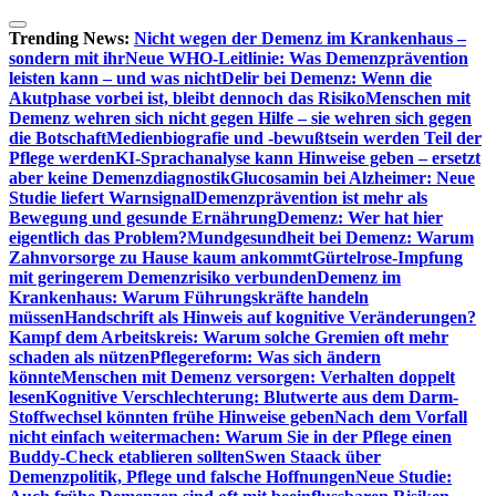
Zum
Inhalt
Trending News:
Nicht wegen der Demenz im Krankenhaus –
springen
sondern mit ihr
Neue WHO-Leitlinie: Was Demenzprävention
leisten kann – und was nicht
Delir bei Demenz: Wenn die
Akutphase vorbei ist, bleibt dennoch das Risiko
Menschen mit
Demenz wehren sich nicht gegen Hilfe – sie wehren sich gegen
die Botschaft
Medienbiografie und -bewußtsein werden Teil der
Pflege werden
KI-Sprachanalyse kann Hinweise geben – ersetzt
aber keine Demenzdiagnostik
Glucosamin bei Alzheimer: Neue
Studie liefert Warnsignal
Demenzprävention ist mehr als
Bewegung und gesunde Ernährung
Demenz: Wer hat hier
eigentlich das Problem?
Mundgesundheit bei Demenz: Warum
Zahnvorsorge zu Hause kaum ankommt
Gürtelrose-Impfung
mit geringerem Demenzrisiko verbunden
Demenz im
Krankenhaus: Warum Führungskräfte handeln
müssen
Handschrift als Hinweis auf kognitive Veränderungen?
Kampf dem Arbeitskreis: Warum solche Gremien oft mehr
schaden als nützen
Pflegereform: Was sich ändern
könnte
Menschen mit Demenz versorgen: Verhalten doppelt
lesen
Kognitive Verschlechterung: Blutwerte aus dem Darm-
Stoffwechsel könnten frühe Hinweise geben
Nach dem Vorfall
nicht einfach weitermachen: Warum Sie in der Pflege einen
Buddy-Check etablieren sollten
Swen Staack über
Demenzpolitik, Pflege und falsche Hoffnungen
Neue Studie: