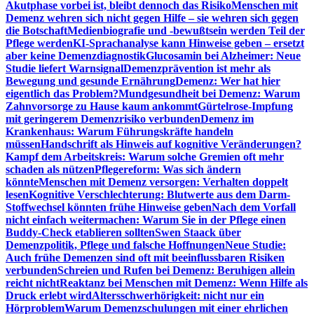
Akutphase vorbei ist, bleibt dennoch das Risiko
Menschen mit
Demenz wehren sich nicht gegen Hilfe – sie wehren sich gegen
die Botschaft
Medienbiografie und -bewußtsein werden Teil der
Pflege werden
KI-Sprachanalyse kann Hinweise geben – ersetzt
aber keine Demenzdiagnostik
Glucosamin bei Alzheimer: Neue
Studie liefert Warnsignal
Demenzprävention ist mehr als
Bewegung und gesunde Ernährung
Demenz: Wer hat hier
eigentlich das Problem?
Mundgesundheit bei Demenz: Warum
Zahnvorsorge zu Hause kaum ankommt
Gürtelrose-Impfung
mit geringerem Demenzrisiko verbunden
Demenz im
Krankenhaus: Warum Führungskräfte handeln
müssen
Handschrift als Hinweis auf kognitive Veränderungen?
Kampf dem Arbeitskreis: Warum solche Gremien oft mehr
schaden als nützen
Pflegereform: Was sich ändern
könnte
Menschen mit Demenz versorgen: Verhalten doppelt
lesen
Kognitive Verschlechterung: Blutwerte aus dem Darm-
Stoffwechsel könnten frühe Hinweise geben
Nach dem Vorfall
nicht einfach weitermachen: Warum Sie in der Pflege einen
Buddy-Check etablieren sollten
Swen Staack über
Demenzpolitik, Pflege und falsche Hoffnungen
Neue Studie:
Auch frühe Demenzen sind oft mit beeinflussbaren Risiken
verbunden
Schreien und Rufen bei Demenz: Beruhigen allein
reicht nicht
Reaktanz bei Menschen mit Demenz: Wenn Hilfe als
Druck erlebt wird
Altersschwerhörigkeit: nicht nur ein
Hörproblem
Warum Demenzschulungen mit einer ehrlichen