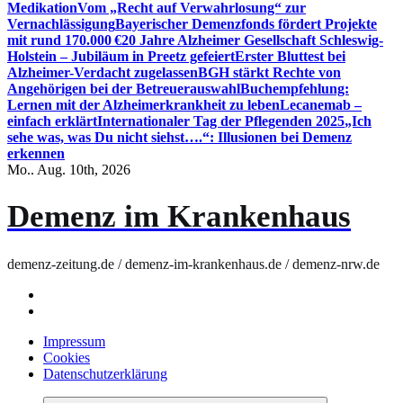
Medikation
Vom „Recht auf Verwahrlosung“ zur
Vernachlässigung
Bayerischer Demenzfonds fördert Projekte
mit rund 170.000 €
20 Jahre Alzheimer Gesellschaft Schleswig-
Holstein – Jubiläum in Preetz gefeiert
Erster Bluttest bei
Alzheimer-Verdacht zugelassen
BGH stärkt Rechte von
Angehörigen bei der Betreuerauswahl
Buchempfehlung:
Lernen mit der Alzheimerkrankheit zu leben
Lecanemab –
einfach erklärt
Internationaler Tag der Pflegenden 2025
„Ich
sehe was, was Du nicht siehst….“: Illusionen bei Demenz
erkennen
Mo.. Aug. 10th, 2026
Demenz im Krankenhaus
demenz-zeitung.de / demenz-im-krankenhaus.de / demenz-nrw.de
Impressum
Cookies
Datenschutzerklärung