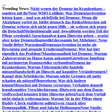
Zum
Inhalt
Trending News:
Nicht wegen der Demenz im Krankenhaus –
springen
sondern mit ihr
Neue WHO-Leitlinie: Was Demenzprävention
leisten kann – und was nicht
Delir bei Demenz: Wenn die
Akutphase vorbei ist, bleibt dennoch das Risiko
Menschen mit
Demenz wehren sich nicht gegen Hilfe – sie wehren sich gegen
die Botschaft
Medienbiografie und -bewußtsein werden Teil der
Pflege werden
KI-Sprachanalyse kann Hinweise geben – ersetzt
aber keine Demenzdiagnostik
Glucosamin bei Alzheimer: Neue
Studie liefert Warnsignal
Demenzprävention ist mehr als
Bewegung und gesunde Ernährung
Demenz: Wer hat hier
eigentlich das Problem?
Mundgesundheit bei Demenz: Warum
Zahnvorsorge zu Hause kaum ankommt
Gürtelrose-Impfung
mit geringerem Demenzrisiko verbunden
Demenz im
Krankenhaus: Warum Führungskräfte handeln
müssen
Handschrift als Hinweis auf kognitive Veränderungen?
Kampf dem Arbeitskreis: Warum solche Gremien oft mehr
schaden als nützen
Pflegereform: Was sich ändern
könnte
Menschen mit Demenz versorgen: Verhalten doppelt
lesen
Kognitive Verschlechterung: Blutwerte aus dem Darm-
Stoffwechsel könnten frühe Hinweise geben
Nach dem Vorfall
nicht einfach weitermachen: Warum Sie in der Pflege einen
Buddy-Check etablieren sollten
Swen Staack über
Demenzpolitik, Pflege und falsche Hoffnungen
Neue Studie: