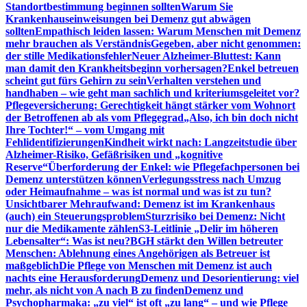
Standortbestimmung beginnen sollten
Warum Sie
Krankenhauseinweisungen bei Demenz gut abwägen
sollten
Empathisch leiden lassen: Warum Menschen mit Demenz
mehr brauchen als Verständnis
Gegeben, aber nicht genommen:
der stille Medikationsfehler
Neuer Alzheimer-Bluttest: Kann
man damit den Krankheitsbeginn vorhersagen?
Enkel betreuen
scheint gut fürs Gehirn zu sein
Verhalten verstehen und
handhaben – wie geht man sachlich und kriteriumsgeleitet vor?
Pflegeversicherung: Gerechtigkeit hängt stärker vom Wohnort
der Betroffenen ab als vom Pflegegrad
„Also, ich bin doch nicht
Ihre Tochter!“ – vom Umgang mit
Fehlidentifizierungen
Kindheit wirkt nach: Langzeitstudie über
Alzheimer-Risiko, Gefäßrisiken und „kognitive
Reserve“
Überforderung der Enkel: wie Pflegefachpersonen bei
Demenz unterstützen können
Verlegungsstress nach Umzug
oder Heimaufnahme – was ist normal und was ist zu tun?
Unsichtbarer Mehraufwand: Demenz ist im Krankenhaus
(auch) ein Steuerungsproblem
Sturzrisiko bei Demenz: Nicht
nur die Medikamente zählen
S3-Leitlinie „Delir im höheren
Lebensalter“: Was ist neu?
BGH stärkt den Willen betreuter
Menschen: Ablehnung eines Angehörigen als Betreuer ist
maßgeblich
Die Pflege von Menschen mit Demenz ist auch
nachts eine Herausforderung
Demenz und Desorientierung: viel
mehr, als nicht von A nach B zu finden
Demenz und
Psychopharmaka: „zu viel“ ist oft „zu lang“ – und wie Pflege