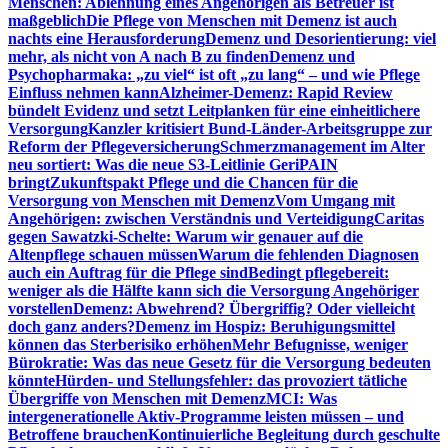
Menschen: Ablehnung eines Angehörigen als Betreuer ist
maßgeblich
Die Pflege von Menschen mit Demenz ist auch
nachts eine Herausforderung
Demenz und Desorientierung: viel
mehr, als nicht von A nach B zu finden
Demenz und
Psychopharmaka: „zu viel“ ist oft „zu lang“ – und wie Pflege
Einfluss nehmen kann
Alzheimer-Demenz: Rapid Review
bündelt Evidenz und setzt Leitplanken für eine einheitlichere
Versorgung
Kanzler kritisiert Bund-Länder-Arbeitsgruppe zur
Reform der Pflegeversicherung
Schmerzmanagement im Alter
neu sortiert: Was die neue S3-Leitlinie GeriPAIN
bringt
Zukunftspakt Pflege und die Chancen für die
Versorgung von Menschen mit Demenz
Vom Umgang mit
Angehörigen: zwischen Verständnis und Verteidigung
Caritas
gegen Sawatzki-Schelte: Warum wir genauer auf die
Altenpflege schauen müssen
Warum die fehlenden Diagnosen
auch ein Auftrag für die Pflege sind
Bedingt pflegebereit:
weniger als die Hälfte kann sich die Versorgung Angehöriger
vorstellen
Demenz: Abwehrend? Übergriffig? Oder vielleicht
doch ganz anders?
Demenz im Hospiz: Beruhigungsmittel
können das Sterberisiko erhöhen
Mehr Befugnisse, weniger
Bürokratie: Was das neue Gesetz für die Versorgung bedeuten
könnte
Hürden- und Stellungsfehler: das provoziert tätliche
Übergriffe von Menschen mit Demenz
MCI: Was
intergenerationelle Aktiv-Programme leisten müssen – und
Betroffene brauchen
Kontinuierliche Begleitung durch geschulte