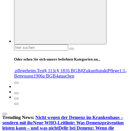
Suchen
nach:
Oder sehen Sie sich unsere beliebten Kategorien an...
.pflegeheim
.Test
§ 113c
§ 1816 BGB
#ZukunftspaktPflege
1:1-
Betreuung
1906a BGB
4at
aachen
Trending News:
Nicht wegen der Demenz im Krankenhaus –
sondern mit ihr
Neue WHO-Leitlinie: Was Demenzprävention
leisten kann – und was nicht
Delir bei Demenz: Wenn die