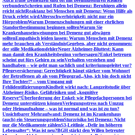
Auch frühe Demenzen sind oft mit beeinflussbaren Risiken
verbunden
Schreien und Rufen bei Demenz: Beruhigen allein
reicht nicht
Reaktanz bei Menschen mit Demenz: Wenn Hilfe als
Druck erlebt wird
Altersschwerhörigkeit: nicht nur ein
Hörproblem
Warum Demenzschulungen mit einer ehrlichen
Standortbestimmung beginnen sollten
Warum Sie
Krankenhauseinweisungen bei Demenz gut abwägen
sollten
Empathisch leiden lassen: Warum Menschen mit Demenz
mehr brauchen als Verständnis
Gegeben, aber nicht genommen:
der stille Medikationsfehler
Neuer Alzheimer-Bluttest: Kann
man damit den Krankheitsbeginn vorhersagen?
Enkel betreuen
scheint gut fürs Gehirn zu sein
Verhalten verstehen und
handhaben – wie geht man sachlich und kriteriumsgeleitet vor?
Pflegeversicherung: Gerechtigkeit hängt stärker vom Wohnort
der Betroffenen ab als vom Pflegegrad
„Also, ich bin doch nicht
Ihre Tochter!“ – vom Umgang mit
Fehlidentifizierungen
Kindheit wirkt nach: Langzeitstudie über
Alzheimer-Risiko, Gefäßrisiken und „kognitive
Reserve“
Überforderung der Enkel: wie Pflegefachpersonen bei
Demenz unterstützen können
Verlegungsstress nach Umzug
oder Heimaufnahme – was ist normal und was ist zu tun?
Unsichtbarer Mehraufwand: Demenz ist im Krankenhaus
(auch) ein Steuerungsproblem
Sturzrisiko bei Demenz: Nicht
nur die Medikamente zählen
S3-Leitlinie „Delir im höheren
Lebensalter“: Was ist neu?
BGH stärkt den Willen betreuter