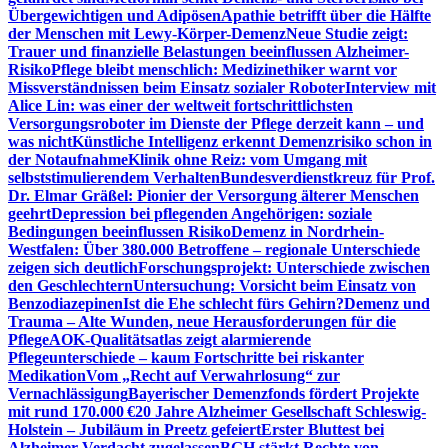
Übergewichtigen und Adipösen
Apathie betrifft über die Hälfte
der Menschen mit Lewy-Körper-Demenz
Neue Studie zeigt:
Trauer und finanzielle Belastungen beeinflussen Alzheimer-
Risiko
Pflege bleibt menschlich: Medizinethiker warnt vor
Missverständnissen beim Einsatz sozialer Roboter
Interview mit
Alice Lin: was einer der weltweit fortschrittlichsten
Versorgungsroboter im Dienste der Pflege derzeit kann – und
was nicht
Künstliche Intelligenz erkennt Demenzrisiko schon in
der Notaufnahme
Klinik ohne Reiz: vom Umgang mit
selbststimulierendem Verhalten
Bundesverdienstkreuz für Prof.
Dr. Elmar Gräßel: Pionier der Versorgung älterer Menschen
geehrt
Depression bei pflegenden Angehörigen: soziale
Bedingungen beeinflussen Risiko
Demenz in Nordrhein-
Westfalen: Über 380.000 Betroffene – regionale Unterschiede
zeigen sich deutlich
Forschungsprojekt: Unterschiede zwischen
den Geschlechtern
Untersuchung: Vorsicht beim Einsatz von
Benzodiazepinen
Ist die Ehe schlecht fürs Gehirn?
Demenz und
Trauma – Alte Wunden, neue Herausforderungen für die
Pflege
AOK-Qualitätsatlas zeigt alarmierende
Pflegeunterschiede – kaum Fortschritte bei riskanter
Medikation
Vom „Recht auf Verwahrlosung“ zur
Vernachlässigung
Bayerischer Demenzfonds fördert Projekte
mit rund 170.000 €
20 Jahre Alzheimer Gesellschaft Schleswig-
Holstein – Jubiläum in Preetz gefeiert
Erster Bluttest bei
Alzheimer-Verdacht zugelassen
BGH stärkt Rechte von