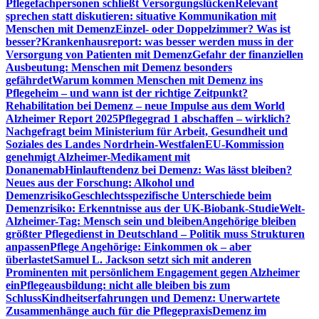
Pflegefachpersonen schließt Versorgungslücken
Relevant
sprechen statt diskutieren: situative Kommunikation mit
Menschen mit Demenz
Einzel- oder Doppelzimmer? Was ist
besser?
Krankenhausreport: was besser werden muss in der
Versorgung von Patienten mit Demenz
Gefahr der finanziellen
Ausbeutung: Menschen mit Demenz besonders
gefährdet
Warum kommen Menschen mit Demenz ins
Pflegeheim – und wann ist der richtige Zeitpunkt?
Rehabilitation bei Demenz – neue Impulse aus dem World
Alzheimer Report 2025
Pflegegrad 1 abschaffen – wirklich?
Nachgefragt beim Ministerium für Arbeit, Gesundheit und
Soziales des Landes Nordrhein-Westfalen
EU-Kommission
genehmigt Alzheimer-Medikament mit
Donanemab
Hinlauftendenz bei Demenz: Was lässt bleiben?
Neues aus der Forschung: Alkohol und
Demenzrisiko
Geschlechtsspezifische Unterschiede beim
Demenzrisiko: Erkenntnisse aus der UK-Biobank-Studie
Welt-
Alzheimer-Tag: Mensch sein und bleiben
Angehörige bleiben
größter Pflegedienst in Deutschland – Politik muss Strukturen
anpassen
Pflege Angehörige: Einkommen ok – aber
überlastet
Samuel L. Jackson setzt sich mit anderen
Prominenten mit persönlichem Engagement gegen Alzheimer
ein
Pflegeausbildung: nicht alle bleiben bis zum
Schluss
Kindheitserfahrungen und Demenz: Unerwartete
Zusammenhänge auch für die Pflegepraxis
Demenz im