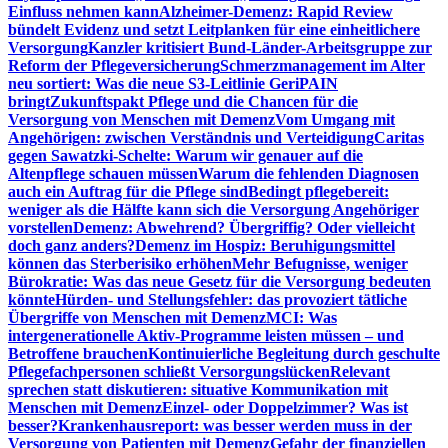
Einfluss nehmen kann
Alzheimer-Demenz: Rapid Review
bündelt Evidenz und setzt Leitplanken für eine einheitlichere
Versorgung
Kanzler kritisiert Bund-Länder-Arbeitsgruppe zur
Reform der Pflegeversicherung
Schmerzmanagement im Alter
neu sortiert: Was die neue S3-Leitlinie GeriPAIN
bringt
Zukunftspakt Pflege und die Chancen für die
Versorgung von Menschen mit Demenz
Vom Umgang mit
Angehörigen: zwischen Verständnis und Verteidigung
Caritas
gegen Sawatzki-Schelte: Warum wir genauer auf die
Altenpflege schauen müssen
Warum die fehlenden Diagnosen
auch ein Auftrag für die Pflege sind
Bedingt pflegebereit:
weniger als die Hälfte kann sich die Versorgung Angehöriger
vorstellen
Demenz: Abwehrend? Übergriffig? Oder vielleicht
doch ganz anders?
Demenz im Hospiz: Beruhigungsmittel
können das Sterberisiko erhöhen
Mehr Befugnisse, weniger
Bürokratie: Was das neue Gesetz für die Versorgung bedeuten
könnte
Hürden- und Stellungsfehler: das provoziert tätliche
Übergriffe von Menschen mit Demenz
MCI: Was
intergenerationelle Aktiv-Programme leisten müssen – und
Betroffene brauchen
Kontinuierliche Begleitung durch geschulte
Pflegefachpersonen schließt Versorgungslücken
Relevant
sprechen statt diskutieren: situative Kommunikation mit
Menschen mit Demenz
Einzel- oder Doppelzimmer? Was ist
besser?
Krankenhausreport: was besser werden muss in der
Versorgung von Patienten mit Demenz
Gefahr der finanziellen