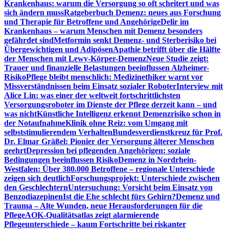
Krankenhaus: warum die Versorgung so oft scheitert und was
sich ändern muss
Ratgeberbuch Demenz: neues aus Forschung
und Therapie für Betroffene und Angehörige
Delir im
Krankenhaus – warum Menschen mit Demenz besonders
gefährdet sind
Metformin senkt Demenz- und Sterberisiko bei
Übergewichtigen und Adipösen
Apathie betrifft über die Hälfte
der Menschen mit Lewy-Körper-Demenz
Neue Studie zeigt:
Trauer und finanzielle Belastungen beeinflussen Alzheimer-
Risiko
Pflege bleibt menschlich: Medizinethiker warnt vor
Missverständnissen beim Einsatz sozialer Roboter
Interview mit
Alice Lin: was einer der weltweit fortschrittlichsten
Versorgungsroboter im Dienste der Pflege derzeit kann – und
was nicht
Künstliche Intelligenz erkennt Demenzrisiko schon in
der Notaufnahme
Klinik ohne Reiz: vom Umgang mit
selbststimulierendem Verhalten
Bundesverdienstkreuz für Prof.
Dr. Elmar Gräßel: Pionier der Versorgung älterer Menschen
geehrt
Depression bei pflegenden Angehörigen: soziale
Bedingungen beeinflussen Risiko
Demenz in Nordrhein-
Westfalen: Über 380.000 Betroffene – regionale Unterschiede
zeigen sich deutlich
Forschungsprojekt: Unterschiede zwischen
den Geschlechtern
Untersuchung: Vorsicht beim Einsatz von
Benzodiazepinen
Ist die Ehe schlecht fürs Gehirn?
Demenz und
Trauma – Alte Wunden, neue Herausforderungen für die
Pflege
AOK-Qualitätsatlas zeigt alarmierende
Pflegeunterschiede – kaum Fortschritte bei riskanter