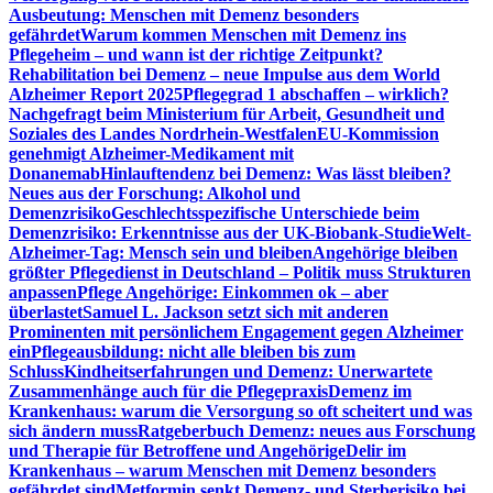
Ausbeutung: Menschen mit Demenz besonders
gefährdet
Warum kommen Menschen mit Demenz ins
Pflegeheim – und wann ist der richtige Zeitpunkt?
Rehabilitation bei Demenz – neue Impulse aus dem World
Alzheimer Report 2025
Pflegegrad 1 abschaffen – wirklich?
Nachgefragt beim Ministerium für Arbeit, Gesundheit und
Soziales des Landes Nordrhein-Westfalen
EU-Kommission
genehmigt Alzheimer-Medikament mit
Donanemab
Hinlauftendenz bei Demenz: Was lässt bleiben?
Neues aus der Forschung: Alkohol und
Demenzrisiko
Geschlechtsspezifische Unterschiede beim
Demenzrisiko: Erkenntnisse aus der UK-Biobank-Studie
Welt-
Alzheimer-Tag: Mensch sein und bleiben
Angehörige bleiben
größter Pflegedienst in Deutschland – Politik muss Strukturen
anpassen
Pflege Angehörige: Einkommen ok – aber
überlastet
Samuel L. Jackson setzt sich mit anderen
Prominenten mit persönlichem Engagement gegen Alzheimer
ein
Pflegeausbildung: nicht alle bleiben bis zum
Schluss
Kindheitserfahrungen und Demenz: Unerwartete
Zusammenhänge auch für die Pflegepraxis
Demenz im
Krankenhaus: warum die Versorgung so oft scheitert und was
sich ändern muss
Ratgeberbuch Demenz: neues aus Forschung
und Therapie für Betroffene und Angehörige
Delir im
Krankenhaus – warum Menschen mit Demenz besonders
gefährdet sind
Metformin senkt Demenz- und Sterberisiko bei