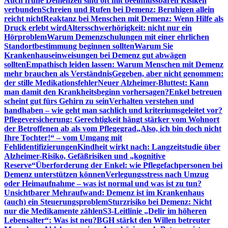
Auch frühe Demenzen sind oft mit beeinflussbaren Risiken
verbunden
Schreien und Rufen bei Demenz: Beruhigen allein
reicht nicht
Reaktanz bei Menschen mit Demenz: Wenn Hilfe als
Druck erlebt wird
Altersschwerhörigkeit: nicht nur ein
Hörproblem
Warum Demenzschulungen mit einer ehrlichen
Standortbestimmung beginnen sollten
Warum Sie
Krankenhauseinweisungen bei Demenz gut abwägen
sollten
Empathisch leiden lassen: Warum Menschen mit Demenz
mehr brauchen als Verständnis
Gegeben, aber nicht genommen:
der stille Medikationsfehler
Neuer Alzheimer-Bluttest: Kann
man damit den Krankheitsbeginn vorhersagen?
Enkel betreuen
scheint gut fürs Gehirn zu sein
Verhalten verstehen und
handhaben – wie geht man sachlich und kriteriumsgeleitet vor?
Pflegeversicherung: Gerechtigkeit hängt stärker vom Wohnort
der Betroffenen ab als vom Pflegegrad
„Also, ich bin doch nicht
Ihre Tochter!“ – vom Umgang mit
Fehlidentifizierungen
Kindheit wirkt nach: Langzeitstudie über
Alzheimer-Risiko, Gefäßrisiken und „kognitive
Reserve“
Überforderung der Enkel: wie Pflegefachpersonen bei
Demenz unterstützen können
Verlegungsstress nach Umzug
oder Heimaufnahme – was ist normal und was ist zu tun?
Unsichtbarer Mehraufwand: Demenz ist im Krankenhaus
(auch) ein Steuerungsproblem
Sturzrisiko bei Demenz: Nicht
nur die Medikamente zählen
S3-Leitlinie „Delir im höheren
Lebensalter“: Was ist neu?
BGH stärkt den Willen betreuter