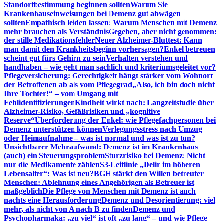
Standortbestimmung beginnen sollten
Warum Sie
Krankenhauseinweisungen bei Demenz gut abwägen
sollten
Empathisch leiden lassen: Warum Menschen mit Demenz
mehr brauchen als Verständnis
Gegeben, aber nicht genommen:
der stille Medikationsfehler
Neuer Alzheimer-Bluttest: Kann
man damit den Krankheitsbeginn vorhersagen?
Enkel betreuen
scheint gut fürs Gehirn zu sein
Verhalten verstehen und
handhaben – wie geht man sachlich und kriteriumsgeleitet vor?
Pflegeversicherung: Gerechtigkeit hängt stärker vom Wohnort
der Betroffenen ab als vom Pflegegrad
„Also, ich bin doch nicht
Ihre Tochter!“ – vom Umgang mit
Fehlidentifizierungen
Kindheit wirkt nach: Langzeitstudie über
Alzheimer-Risiko, Gefäßrisiken und „kognitive
Reserve“
Überforderung der Enkel: wie Pflegefachpersonen bei
Demenz unterstützen können
Verlegungsstress nach Umzug
oder Heimaufnahme – was ist normal und was ist zu tun?
Unsichtbarer Mehraufwand: Demenz ist im Krankenhaus
(auch) ein Steuerungsproblem
Sturzrisiko bei Demenz: Nicht
nur die Medikamente zählen
S3-Leitlinie „Delir im höheren
Lebensalter“: Was ist neu?
BGH stärkt den Willen betreuter
Menschen: Ablehnung eines Angehörigen als Betreuer ist
maßgeblich
Die Pflege von Menschen mit Demenz ist auch
nachts eine Herausforderung
Demenz und Desorientierung: viel
mehr, als nicht von A nach B zu finden
Demenz und
Psychopharmaka: „zu viel“ ist oft „zu lang“ – und wie Pflege