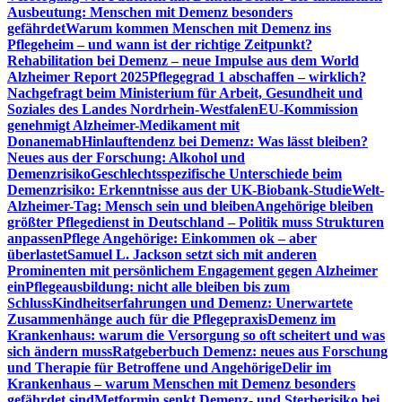
Ausbeutung: Menschen mit Demenz besonders
gefährdet
Warum kommen Menschen mit Demenz ins
Pflegeheim – und wann ist der richtige Zeitpunkt?
Rehabilitation bei Demenz – neue Impulse aus dem World
Alzheimer Report 2025
Pflegegrad 1 abschaffen – wirklich?
Nachgefragt beim Ministerium für Arbeit, Gesundheit und
Soziales des Landes Nordrhein-Westfalen
EU-Kommission
genehmigt Alzheimer-Medikament mit
Donanemab
Hinlauftendenz bei Demenz: Was lässt bleiben?
Neues aus der Forschung: Alkohol und
Demenzrisiko
Geschlechtsspezifische Unterschiede beim
Demenzrisiko: Erkenntnisse aus der UK-Biobank-Studie
Welt-
Alzheimer-Tag: Mensch sein und bleiben
Angehörige bleiben
größter Pflegedienst in Deutschland – Politik muss Strukturen
anpassen
Pflege Angehörige: Einkommen ok – aber
überlastet
Samuel L. Jackson setzt sich mit anderen
Prominenten mit persönlichem Engagement gegen Alzheimer
ein
Pflegeausbildung: nicht alle bleiben bis zum
Schluss
Kindheitserfahrungen und Demenz: Unerwartete
Zusammenhänge auch für die Pflegepraxis
Demenz im
Krankenhaus: warum die Versorgung so oft scheitert und was
sich ändern muss
Ratgeberbuch Demenz: neues aus Forschung
und Therapie für Betroffene und Angehörige
Delir im
Krankenhaus – warum Menschen mit Demenz besonders
gefährdet sind
Metformin senkt Demenz- und Sterberisiko bei