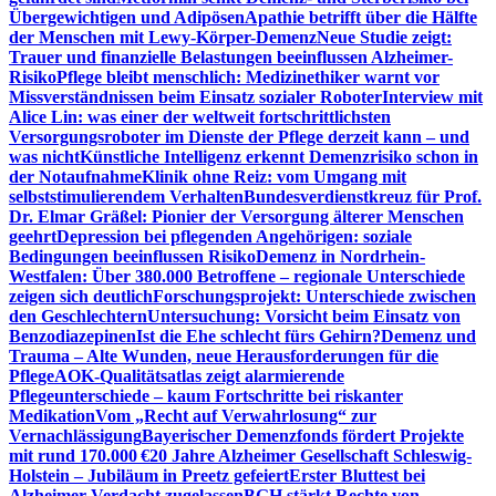
Übergewichtigen und Adipösen
Apathie betrifft über die Hälfte
der Menschen mit Lewy-Körper-Demenz
Neue Studie zeigt:
Trauer und finanzielle Belastungen beeinflussen Alzheimer-
Risiko
Pflege bleibt menschlich: Medizinethiker warnt vor
Missverständnissen beim Einsatz sozialer Roboter
Interview mit
Alice Lin: was einer der weltweit fortschrittlichsten
Versorgungsroboter im Dienste der Pflege derzeit kann – und
was nicht
Künstliche Intelligenz erkennt Demenzrisiko schon in
der Notaufnahme
Klinik ohne Reiz: vom Umgang mit
selbststimulierendem Verhalten
Bundesverdienstkreuz für Prof.
Dr. Elmar Gräßel: Pionier der Versorgung älterer Menschen
geehrt
Depression bei pflegenden Angehörigen: soziale
Bedingungen beeinflussen Risiko
Demenz in Nordrhein-
Westfalen: Über 380.000 Betroffene – regionale Unterschiede
zeigen sich deutlich
Forschungsprojekt: Unterschiede zwischen
den Geschlechtern
Untersuchung: Vorsicht beim Einsatz von
Benzodiazepinen
Ist die Ehe schlecht fürs Gehirn?
Demenz und
Trauma – Alte Wunden, neue Herausforderungen für die
Pflege
AOK-Qualitätsatlas zeigt alarmierende
Pflegeunterschiede – kaum Fortschritte bei riskanter
Medikation
Vom „Recht auf Verwahrlosung“ zur
Vernachlässigung
Bayerischer Demenzfonds fördert Projekte
mit rund 170.000 €
20 Jahre Alzheimer Gesellschaft Schleswig-
Holstein – Jubiläum in Preetz gefeiert
Erster Bluttest bei
Alzheimer-Verdacht zugelassen
BGH stärkt Rechte von