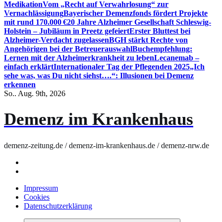
Medikation
Vom „Recht auf Verwahrlosung“ zur
Vernachlässigung
Bayerischer Demenzfonds fördert Projekte
mit rund 170.000 €
20 Jahre Alzheimer Gesellschaft Schleswig-
Holstein – Jubiläum in Preetz gefeiert
Erster Bluttest bei
Alzheimer-Verdacht zugelassen
BGH stärkt Rechte von
Angehörigen bei der Betreuerauswahl
Buchempfehlung:
Lernen mit der Alzheimerkrankheit zu leben
Lecanemab –
einfach erklärt
Internationaler Tag der Pflegenden 2025
„Ich
sehe was, was Du nicht siehst….“: Illusionen bei Demenz
erkennen
So.. Aug. 9th, 2026
Demenz im Krankenhaus
demenz-zeitung.de / demenz-im-krankenhaus.de / demenz-nrw.de
Impressum
Cookies
Datenschutzerklärung