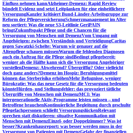
Einfluss nehmen kann
Alzheimer-Demenz: Rapid Review
bündelt Evidenz und setzt Leitplanken für eine einheitlichere
Versorgung
Kanzler kritisiert Bund-Länder-Arbeitsgruppe zur
Reform der Pflegeversicherung
Schmerzmanagement im Alter
neu sortiert: Was die neue S3-Leitlinie GeriPAIN
bringt
Zukunftspakt Pflege und die Chancen für die
Versorgung von Menschen mit Demenz
Vom Umgang mit
Angehörigen: zwischen Verständnis und Verteidigung
Caritas
gegen Sawatzki-Schelte: Warum wir genauer auf die
Altenpflege schauen müssen
Warum die fehlenden Diagnosen
auch ein Auftrag für die Pflege sind
Bedingt pflegebereit:
weniger als die Hälfte kann sich die Versorgung Angehöriger
vorstellen
Demenz: Abwehrend? Übergriffig? Oder vielleicht
doch ganz anders?
Demenz im Hospiz: Beruhigungsmittel
können das Sterberisiko erhöhen
Mehr Befugnisse, weniger
Bürokratie: Was das neue Gesetz für die Versorgung bedeuten
könnte
Hürden- und Stellungsfehler: das provoziert tätliche
Übergriffe von Menschen mit Demenz
MCI: Was
intergenerationelle Aktiv-Programme leisten müssen – und
Betroffene brauchen
Kontinuierliche Begleitung durch geschulte
Pflegefachpersonen schließt Versorgungslücken
Relevant
sprechen statt diskutieren: situative Kommunikation mit
Menschen mit Demenz
Einzel- oder Doppelzimmer? Was ist
besser?
Krankenhausreport: was besser werden muss in der
Versorgung von Patienten mit Demenz
Gefahr der finanziellen