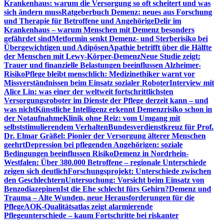
Krankenhaus: warum die Versorgung so oft scheitert und was
sich ändern muss
Ratgeberbuch Demenz: neues aus Forschung
und Therapie für Betroffene und Angehörige
Delir im
Krankenhaus – warum Menschen mit Demenz besonders
gefährdet sind
Metformin senkt Demenz- und Sterberisiko bei
Übergewichtigen und Adipösen
Apathie betrifft über die Hälfte
der Menschen mit Lewy-Körper-Demenz
Neue Studie zeigt:
Trauer und finanzielle Belastungen beeinflussen Alzheimer-
Risiko
Pflege bleibt menschlich: Medizinethiker warnt vor
Missverständnissen beim Einsatz sozialer Roboter
Interview mit
Alice Lin: was einer der weltweit fortschrittlichsten
Versorgungsroboter im Dienste der Pflege derzeit kann – und
was nicht
Künstliche Intelligenz erkennt Demenzrisiko schon in
der Notaufnahme
Klinik ohne Reiz: vom Umgang mit
selbststimulierendem Verhalten
Bundesverdienstkreuz für Prof.
Dr. Elmar Gräßel: Pionier der Versorgung älterer Menschen
geehrt
Depression bei pflegenden Angehörigen: soziale
Bedingungen beeinflussen Risiko
Demenz in Nordrhein-
Westfalen: Über 380.000 Betroffene – regionale Unterschiede
zeigen sich deutlich
Forschungsprojekt: Unterschiede zwischen
den Geschlechtern
Untersuchung: Vorsicht beim Einsatz von
Benzodiazepinen
Ist die Ehe schlecht fürs Gehirn?
Demenz und
Trauma – Alte Wunden, neue Herausforderungen für die
Pflege
AOK-Qualitätsatlas zeigt alarmierende
Pflegeunterschiede – kaum Fortschritte bei riskanter