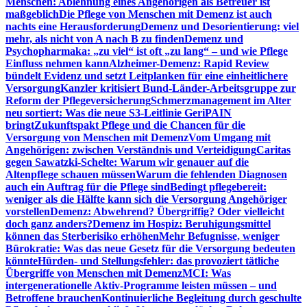
Menschen: Ablehnung eines Angehörigen als Betreuer ist
maßgeblich
Die Pflege von Menschen mit Demenz ist auch
nachts eine Herausforderung
Demenz und Desorientierung: viel
mehr, als nicht von A nach B zu finden
Demenz und
Psychopharmaka: „zu viel“ ist oft „zu lang“ – und wie Pflege
Einfluss nehmen kann
Alzheimer-Demenz: Rapid Review
bündelt Evidenz und setzt Leitplanken für eine einheitlichere
Versorgung
Kanzler kritisiert Bund-Länder-Arbeitsgruppe zur
Reform der Pflegeversicherung
Schmerzmanagement im Alter
neu sortiert: Was die neue S3-Leitlinie GeriPAIN
bringt
Zukunftspakt Pflege und die Chancen für die
Versorgung von Menschen mit Demenz
Vom Umgang mit
Angehörigen: zwischen Verständnis und Verteidigung
Caritas
gegen Sawatzki-Schelte: Warum wir genauer auf die
Altenpflege schauen müssen
Warum die fehlenden Diagnosen
auch ein Auftrag für die Pflege sind
Bedingt pflegebereit:
weniger als die Hälfte kann sich die Versorgung Angehöriger
vorstellen
Demenz: Abwehrend? Übergriffig? Oder vielleicht
doch ganz anders?
Demenz im Hospiz: Beruhigungsmittel
können das Sterberisiko erhöhen
Mehr Befugnisse, weniger
Bürokratie: Was das neue Gesetz für die Versorgung bedeuten
könnte
Hürden- und Stellungsfehler: das provoziert tätliche
Übergriffe von Menschen mit Demenz
MCI: Was
intergenerationelle Aktiv-Programme leisten müssen – und
Betroffene brauchen
Kontinuierliche Begleitung durch geschulte