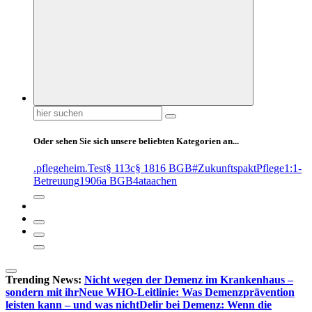
Suchen
nach:
Oder sehen Sie sich unsere beliebten Kategorien an...
.pflegeheim
.Test
§ 113c
§ 1816 BGB
#ZukunftspaktPflege
1:1-
Betreuung
1906a BGB
4at
aachen
Trending News:
Nicht wegen der Demenz im Krankenhaus –
sondern mit ihr
Neue WHO-Leitlinie: Was Demenzprävention
leisten kann – und was nicht
Delir bei Demenz: Wenn die