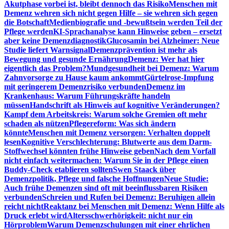
Akutphase vorbei ist, bleibt dennoch das Risiko
Menschen mit
Demenz wehren sich nicht gegen Hilfe – sie wehren sich gegen
die Botschaft
Medienbiografie und -bewußtsein werden Teil der
Pflege werden
KI-Sprachanalyse kann Hinweise geben – ersetzt
aber keine Demenzdiagnostik
Glucosamin bei Alzheimer: Neue
Studie liefert Warnsignal
Demenzprävention ist mehr als
Bewegung und gesunde Ernährung
Demenz: Wer hat hier
eigentlich das Problem?
Mundgesundheit bei Demenz: Warum
Zahnvorsorge zu Hause kaum ankommt
Gürtelrose-Impfung
mit geringerem Demenzrisiko verbunden
Demenz im
Krankenhaus: Warum Führungskräfte handeln
müssen
Handschrift als Hinweis auf kognitive Veränderungen?
Kampf dem Arbeitskreis: Warum solche Gremien oft mehr
schaden als nützen
Pflegereform: Was sich ändern
könnte
Menschen mit Demenz versorgen: Verhalten doppelt
lesen
Kognitive Verschlechterung: Blutwerte aus dem Darm-
Stoffwechsel könnten frühe Hinweise geben
Nach dem Vorfall
nicht einfach weitermachen: Warum Sie in der Pflege einen
Buddy-Check etablieren sollten
Swen Staack über
Demenzpolitik, Pflege und falsche Hoffnungen
Neue Studie:
Auch frühe Demenzen sind oft mit beeinflussbaren Risiken
verbunden
Schreien und Rufen bei Demenz: Beruhigen allein
reicht nicht
Reaktanz bei Menschen mit Demenz: Wenn Hilfe als
Druck erlebt wird
Altersschwerhörigkeit: nicht nur ein
Hörproblem
Warum Demenzschulungen mit einer ehrlichen