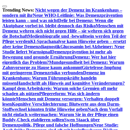
Zum
Inhalt
Trending News:
Nicht wegen der Demenz im Krankenhaus –
springen
sondern mit ihr
Neue WHO-Leitlinie: Was Demenzprävention
leisten kann – und was nicht
Delir bei Demenz: Wenn die
Akutphase vorbei ist, bleibt dennoch das Risiko
Menschen mit
Demenz wehren sich nicht gegen Hilfe – sie wehren sich gegen
die Botschaft
Medienbiografie und -bewußtsein werden Teil der
Pflege werden
KI-Sprachanalyse kann Hinweise geben – ersetzt
aber keine Demenzdiagnostik
Glucosamin bei Alzheimer: Neue
Studie liefert Warnsignal
Demenzprävention ist mehr als
Bewegung und gesunde Ernährung
Demenz: Wer hat hier
eigentlich das Problem?
Mundgesundheit bei Demenz: Warum
Zahnvorsorge zu Hause kaum ankommt
Gürtelrose-Impfung
mit geringerem Demenzrisiko verbunden
Demenz im
Krankenhaus: Warum Führungskräfte handeln
müssen
Handschrift als Hinweis auf kognitive Veränderungen?
Kampf dem Arbeitskreis: Warum solche Gremien oft mehr
schaden als nützen
Pflegereform: Was sich ändern
könnte
Menschen mit Demenz versorgen: Verhalten doppelt
lesen
Kognitive Verschlechterung: Blutwerte aus dem Darm-
Stoffwechsel könnten frühe Hinweise geben
Nach dem Vorfall
nicht einfach weitermachen: Warum Sie in der Pflege einen
Buddy-Check etablieren sollten
Swen Staack über
Demenzpolitik, Pflege und falsche Hoffnungen
Neue Studie: