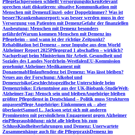
Pflegefachpersonen schließt Versorgungslücken
Relevant
sprechen statt diskutieren: situative Kommunikation mit
Menschen mit Demenz
Einzel- oder Doppelzimmer? Was ist
besser?
Krankenhausreport: was besser werden muss in der
Versorgung von Patienten mit Demenz
Gefahr der finanziellen
Ausbeutung: Menschen mit Demenz besonders
gefährdet
Warum kommen Menschen mit Demenz ins
Pflegeheim – und wann ist der richtige Zeitpunkt?
Rehabilitation bei Demenz – neue Impulse aus dem World
Alzheimer Report 2025
Pflegegrad 1 abschaffen – wirklich?
Nachgefragt beim Ministerium für Arbeit, Gesundheit und
Soziales des Landes Nordrhein-Westfalen
EU-Kommission
genehmigt Alzheimer-Medikament mit
Donanemab
Hinlauftendenz bei Demenz: Was lässt bleiben?
Neues aus der Forschung: Alkohol und
Demenzrisiko
Geschlechtsspezifische Unterschiede beim
Demenzrisiko: Erkenntnisse aus der UK-Biobank-Studie
Welt-
Alzheimer-Tag: Mensch sein und bleiben
Angehörige bleiben
größter Pflegedienst in Deutschland – Politik muss Strukturen
anpassen
Pflege Angehörige: Einkommen ok – aber
überlastet
Samuel L. Jackson setzt sich mit anderen
Prominenten mit persönlichem Engagement gegen Alzheimer
ein
Pflegeausbildung: nicht alle bleiben bis zum
Schluss
Kindheitserfahrungen und Demenz: Unerwartete
Zusammenhänge auch für die Pflegepraxis
Demenz im