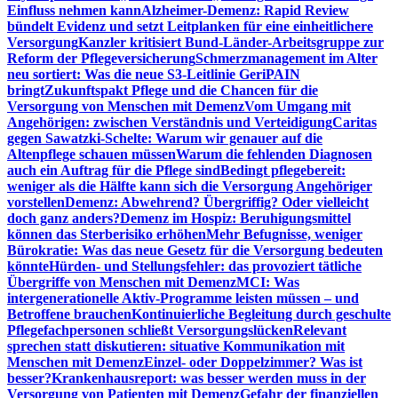
Einfluss nehmen kann
Alzheimer-Demenz: Rapid Review
bündelt Evidenz und setzt Leitplanken für eine einheitlichere
Versorgung
Kanzler kritisiert Bund-Länder-Arbeitsgruppe zur
Reform der Pflegeversicherung
Schmerzmanagement im Alter
neu sortiert: Was die neue S3-Leitlinie GeriPAIN
bringt
Zukunftspakt Pflege und die Chancen für die
Versorgung von Menschen mit Demenz
Vom Umgang mit
Angehörigen: zwischen Verständnis und Verteidigung
Caritas
gegen Sawatzki-Schelte: Warum wir genauer auf die
Altenpflege schauen müssen
Warum die fehlenden Diagnosen
auch ein Auftrag für die Pflege sind
Bedingt pflegebereit:
weniger als die Hälfte kann sich die Versorgung Angehöriger
vorstellen
Demenz: Abwehrend? Übergriffig? Oder vielleicht
doch ganz anders?
Demenz im Hospiz: Beruhigungsmittel
können das Sterberisiko erhöhen
Mehr Befugnisse, weniger
Bürokratie: Was das neue Gesetz für die Versorgung bedeuten
könnte
Hürden- und Stellungsfehler: das provoziert tätliche
Übergriffe von Menschen mit Demenz
MCI: Was
intergenerationelle Aktiv-Programme leisten müssen – und
Betroffene brauchen
Kontinuierliche Begleitung durch geschulte
Pflegefachpersonen schließt Versorgungslücken
Relevant
sprechen statt diskutieren: situative Kommunikation mit
Menschen mit Demenz
Einzel- oder Doppelzimmer? Was ist
besser?
Krankenhausreport: was besser werden muss in der
Versorgung von Patienten mit Demenz
Gefahr der finanziellen