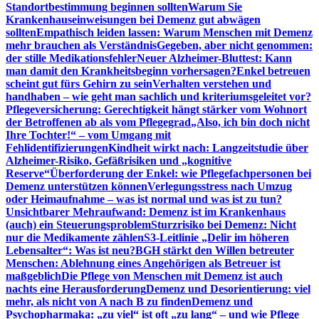
Standortbestimmung beginnen sollten
Warum Sie
Krankenhauseinweisungen bei Demenz gut abwägen
sollten
Empathisch leiden lassen: Warum Menschen mit Demenz
mehr brauchen als Verständnis
Gegeben, aber nicht genommen:
der stille Medikationsfehler
Neuer Alzheimer-Bluttest: Kann
man damit den Krankheitsbeginn vorhersagen?
Enkel betreuen
scheint gut fürs Gehirn zu sein
Verhalten verstehen und
handhaben – wie geht man sachlich und kriteriumsgeleitet vor?
Pflegeversicherung: Gerechtigkeit hängt stärker vom Wohnort
der Betroffenen ab als vom Pflegegrad
„Also, ich bin doch nicht
Ihre Tochter!“ – vom Umgang mit
Fehlidentifizierungen
Kindheit wirkt nach: Langzeitstudie über
Alzheimer-Risiko, Gefäßrisiken und „kognitive
Reserve“
Überforderung der Enkel: wie Pflegefachpersonen bei
Demenz unterstützen können
Verlegungsstress nach Umzug
oder Heimaufnahme – was ist normal und was ist zu tun?
Unsichtbarer Mehraufwand: Demenz ist im Krankenhaus
(auch) ein Steuerungsproblem
Sturzrisiko bei Demenz: Nicht
nur die Medikamente zählen
S3-Leitlinie „Delir im höheren
Lebensalter“: Was ist neu?
BGH stärkt den Willen betreuter
Menschen: Ablehnung eines Angehörigen als Betreuer ist
maßgeblich
Die Pflege von Menschen mit Demenz ist auch
nachts eine Herausforderung
Demenz und Desorientierung: viel
mehr, als nicht von A nach B zu finden
Demenz und
Psychopharmaka: „zu viel“ ist oft „zu lang“ – und wie Pflege