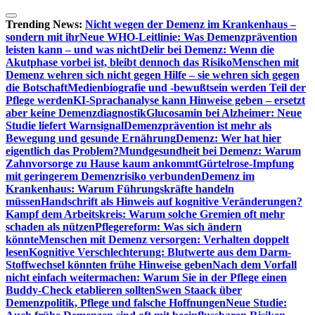
Zum
Inhalt
Trending News:
Nicht wegen der Demenz im Krankenhaus –
springen
sondern mit ihr
Neue WHO-Leitlinie: Was Demenzprävention
leisten kann – und was nicht
Delir bei Demenz: Wenn die
Akutphase vorbei ist, bleibt dennoch das Risiko
Menschen mit
Demenz wehren sich nicht gegen Hilfe – sie wehren sich gegen
die Botschaft
Medienbiografie und -bewußtsein werden Teil der
Pflege werden
KI-Sprachanalyse kann Hinweise geben – ersetzt
aber keine Demenzdiagnostik
Glucosamin bei Alzheimer: Neue
Studie liefert Warnsignal
Demenzprävention ist mehr als
Bewegung und gesunde Ernährung
Demenz: Wer hat hier
eigentlich das Problem?
Mundgesundheit bei Demenz: Warum
Zahnvorsorge zu Hause kaum ankommt
Gürtelrose-Impfung
mit geringerem Demenzrisiko verbunden
Demenz im
Krankenhaus: Warum Führungskräfte handeln
müssen
Handschrift als Hinweis auf kognitive Veränderungen?
Kampf dem Arbeitskreis: Warum solche Gremien oft mehr
schaden als nützen
Pflegereform: Was sich ändern
könnte
Menschen mit Demenz versorgen: Verhalten doppelt
lesen
Kognitive Verschlechterung: Blutwerte aus dem Darm-
Stoffwechsel könnten frühe Hinweise geben
Nach dem Vorfall
nicht einfach weitermachen: Warum Sie in der Pflege einen
Buddy-Check etablieren sollten
Swen Staack über
Demenzpolitik, Pflege und falsche Hoffnungen
Neue Studie: