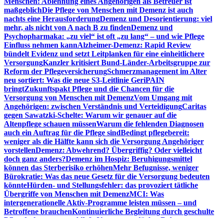
Menschen: Ablehnung eines Angehörigen als Betreuer ist
maßgeblich
Die Pflege von Menschen mit Demenz ist auch
nachts eine Herausforderung
Demenz und Desorientierung: viel
mehr, als nicht von A nach B zu finden
Demenz und
Psychopharmaka: „zu viel“ ist oft „zu lang“ – und wie Pflege
Einfluss nehmen kann
Alzheimer-Demenz: Rapid Review
bündelt Evidenz und setzt Leitplanken für eine einheitlichere
Versorgung
Kanzler kritisiert Bund-Länder-Arbeitsgruppe zur
Reform der Pflegeversicherung
Schmerzmanagement im Alter
neu sortiert: Was die neue S3-Leitlinie GeriPAIN
bringt
Zukunftspakt Pflege und die Chancen für die
Versorgung von Menschen mit Demenz
Vom Umgang mit
Angehörigen: zwischen Verständnis und Verteidigung
Caritas
gegen Sawatzki-Schelte: Warum wir genauer auf die
Altenpflege schauen müssen
Warum die fehlenden Diagnosen
auch ein Auftrag für die Pflege sind
Bedingt pflegebereit:
weniger als die Hälfte kann sich die Versorgung Angehöriger
vorstellen
Demenz: Abwehrend? Übergriffig? Oder vielleicht
doch ganz anders?
Demenz im Hospiz: Beruhigungsmittel
können das Sterberisiko erhöhen
Mehr Befugnisse, weniger
Bürokratie: Was das neue Gesetz für die Versorgung bedeuten
könnte
Hürden- und Stellungsfehler: das provoziert tätliche
Übergriffe von Menschen mit Demenz
MCI: Was
intergenerationelle Aktiv-Programme leisten müssen – und
Betroffene brauchen
Kontinuierliche Begleitung durch geschulte