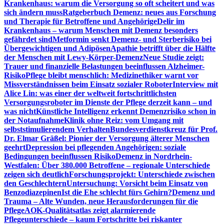
Krankenhaus: warum die Versorgung so oft scheitert und was
sich ändern muss
Ratgeberbuch Demenz: neues aus Forschung
und Therapie für Betroffene und Angehörige
Delir im
Krankenhaus – warum Menschen mit Demenz besonders
gefährdet sind
Metformin senkt Demenz- und Sterberisiko bei
Übergewichtigen und Adipösen
Apathie betrifft über die Hälfte
der Menschen mit Lewy-Körper-Demenz
Neue Studie zeigt:
Trauer und finanzielle Belastungen beeinflussen Alzheimer-
Risiko
Pflege bleibt menschlich: Medizinethiker warnt vor
Missverständnissen beim Einsatz sozialer Roboter
Interview mit
Alice Lin: was einer der weltweit fortschrittlichsten
Versorgungsroboter im Dienste der Pflege derzeit kann – und
was nicht
Künstliche Intelligenz erkennt Demenzrisiko schon in
der Notaufnahme
Klinik ohne Reiz: vom Umgang mit
selbststimulierendem Verhalten
Bundesverdienstkreuz für Prof.
Dr. Elmar Gräßel: Pionier der Versorgung älterer Menschen
geehrt
Depression bei pflegenden Angehörigen: soziale
Bedingungen beeinflussen Risiko
Demenz in Nordrhein-
Westfalen: Über 380.000 Betroffene – regionale Unterschiede
zeigen sich deutlich
Forschungsprojekt: Unterschiede zwischen
den Geschlechtern
Untersuchung: Vorsicht beim Einsatz von
Benzodiazepinen
Ist die Ehe schlecht fürs Gehirn?
Demenz und
Trauma – Alte Wunden, neue Herausforderungen für die
Pflege
AOK-Qualitätsatlas zeigt alarmierende
Pflegeunterschiede – kaum Fortschritte bei riskanter