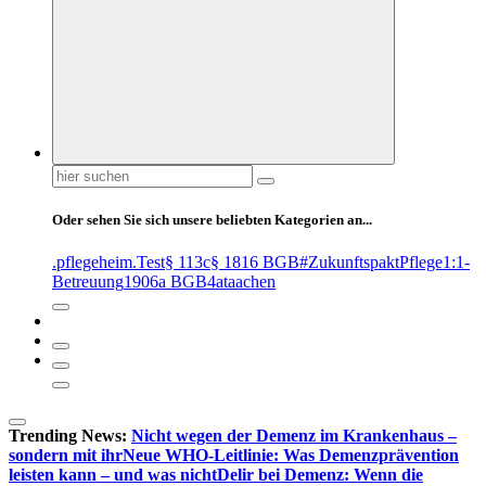
Suchen
nach:
Oder sehen Sie sich unsere beliebten Kategorien an...
.pflegeheim
.Test
§ 113c
§ 1816 BGB
#ZukunftspaktPflege
1:1-
Betreuung
1906a BGB
4at
aachen
Trending News:
Nicht wegen der Demenz im Krankenhaus –
sondern mit ihr
Neue WHO-Leitlinie: Was Demenzprävention
leisten kann – und was nicht
Delir bei Demenz: Wenn die