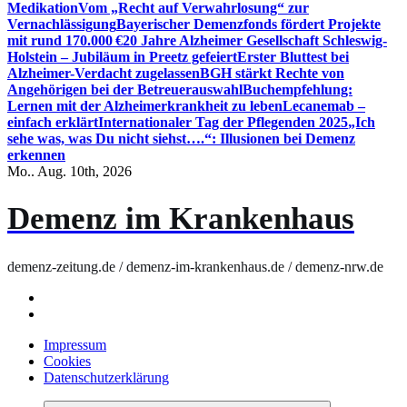
Medikation
Vom „Recht auf Verwahrlosung“ zur
Vernachlässigung
Bayerischer Demenzfonds fördert Projekte
mit rund 170.000 €
20 Jahre Alzheimer Gesellschaft Schleswig-
Holstein – Jubiläum in Preetz gefeiert
Erster Bluttest bei
Alzheimer-Verdacht zugelassen
BGH stärkt Rechte von
Angehörigen bei der Betreuerauswahl
Buchempfehlung:
Lernen mit der Alzheimerkrankheit zu leben
Lecanemab –
einfach erklärt
Internationaler Tag der Pflegenden 2025
„Ich
sehe was, was Du nicht siehst….“: Illusionen bei Demenz
erkennen
Mo.. Aug. 10th, 2026
Demenz im Krankenhaus
demenz-zeitung.de / demenz-im-krankenhaus.de / demenz-nrw.de
Impressum
Cookies
Datenschutzerklärung