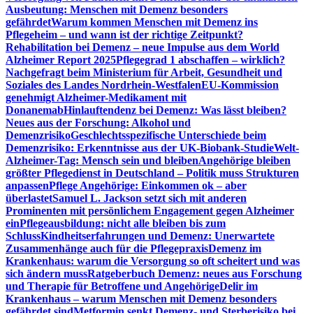
Ausbeutung: Menschen mit Demenz besonders
gefährdet
Warum kommen Menschen mit Demenz ins
Pflegeheim – und wann ist der richtige Zeitpunkt?
Rehabilitation bei Demenz – neue Impulse aus dem World
Alzheimer Report 2025
Pflegegrad 1 abschaffen – wirklich?
Nachgefragt beim Ministerium für Arbeit, Gesundheit und
Soziales des Landes Nordrhein-Westfalen
EU-Kommission
genehmigt Alzheimer-Medikament mit
Donanemab
Hinlauftendenz bei Demenz: Was lässt bleiben?
Neues aus der Forschung: Alkohol und
Demenzrisiko
Geschlechtsspezifische Unterschiede beim
Demenzrisiko: Erkenntnisse aus der UK-Biobank-Studie
Welt-
Alzheimer-Tag: Mensch sein und bleiben
Angehörige bleiben
größter Pflegedienst in Deutschland – Politik muss Strukturen
anpassen
Pflege Angehörige: Einkommen ok – aber
überlastet
Samuel L. Jackson setzt sich mit anderen
Prominenten mit persönlichem Engagement gegen Alzheimer
ein
Pflegeausbildung: nicht alle bleiben bis zum
Schluss
Kindheitserfahrungen und Demenz: Unerwartete
Zusammenhänge auch für die Pflegepraxis
Demenz im
Krankenhaus: warum die Versorgung so oft scheitert und was
sich ändern muss
Ratgeberbuch Demenz: neues aus Forschung
und Therapie für Betroffene und Angehörige
Delir im
Krankenhaus – warum Menschen mit Demenz besonders
gefährdet sind
Metformin senkt Demenz- und Sterberisiko bei