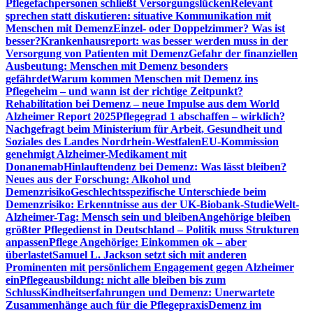
Pflegefachpersonen schließt Versorgungslücken
Relevant
sprechen statt diskutieren: situative Kommunikation mit
Menschen mit Demenz
Einzel- oder Doppelzimmer? Was ist
besser?
Krankenhausreport: was besser werden muss in der
Versorgung von Patienten mit Demenz
Gefahr der finanziellen
Ausbeutung: Menschen mit Demenz besonders
gefährdet
Warum kommen Menschen mit Demenz ins
Pflegeheim – und wann ist der richtige Zeitpunkt?
Rehabilitation bei Demenz – neue Impulse aus dem World
Alzheimer Report 2025
Pflegegrad 1 abschaffen – wirklich?
Nachgefragt beim Ministerium für Arbeit, Gesundheit und
Soziales des Landes Nordrhein-Westfalen
EU-Kommission
genehmigt Alzheimer-Medikament mit
Donanemab
Hinlauftendenz bei Demenz: Was lässt bleiben?
Neues aus der Forschung: Alkohol und
Demenzrisiko
Geschlechtsspezifische Unterschiede beim
Demenzrisiko: Erkenntnisse aus der UK-Biobank-Studie
Welt-
Alzheimer-Tag: Mensch sein und bleiben
Angehörige bleiben
größter Pflegedienst in Deutschland – Politik muss Strukturen
anpassen
Pflege Angehörige: Einkommen ok – aber
überlastet
Samuel L. Jackson setzt sich mit anderen
Prominenten mit persönlichem Engagement gegen Alzheimer
ein
Pflegeausbildung: nicht alle bleiben bis zum
Schluss
Kindheitserfahrungen und Demenz: Unerwartete
Zusammenhänge auch für die Pflegepraxis
Demenz im