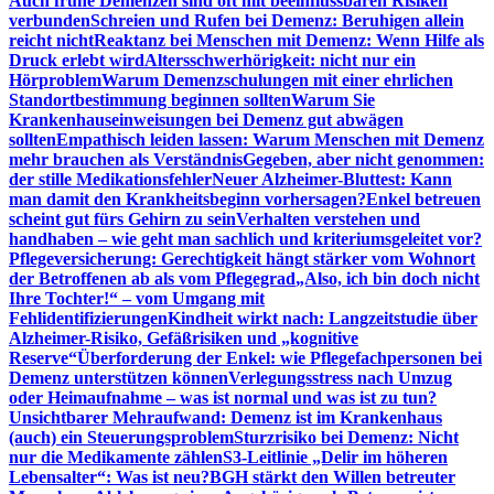
Auch frühe Demenzen sind oft mit beeinflussbaren Risiken
verbunden
Schreien und Rufen bei Demenz: Beruhigen allein
reicht nicht
Reaktanz bei Menschen mit Demenz: Wenn Hilfe als
Druck erlebt wird
Altersschwerhörigkeit: nicht nur ein
Hörproblem
Warum Demenzschulungen mit einer ehrlichen
Standortbestimmung beginnen sollten
Warum Sie
Krankenhauseinweisungen bei Demenz gut abwägen
sollten
Empathisch leiden lassen: Warum Menschen mit Demenz
mehr brauchen als Verständnis
Gegeben, aber nicht genommen:
der stille Medikationsfehler
Neuer Alzheimer-Bluttest: Kann
man damit den Krankheitsbeginn vorhersagen?
Enkel betreuen
scheint gut fürs Gehirn zu sein
Verhalten verstehen und
handhaben – wie geht man sachlich und kriteriumsgeleitet vor?
Pflegeversicherung: Gerechtigkeit hängt stärker vom Wohnort
der Betroffenen ab als vom Pflegegrad
„Also, ich bin doch nicht
Ihre Tochter!“ – vom Umgang mit
Fehlidentifizierungen
Kindheit wirkt nach: Langzeitstudie über
Alzheimer-Risiko, Gefäßrisiken und „kognitive
Reserve“
Überforderung der Enkel: wie Pflegefachpersonen bei
Demenz unterstützen können
Verlegungsstress nach Umzug
oder Heimaufnahme – was ist normal und was ist zu tun?
Unsichtbarer Mehraufwand: Demenz ist im Krankenhaus
(auch) ein Steuerungsproblem
Sturzrisiko bei Demenz: Nicht
nur die Medikamente zählen
S3-Leitlinie „Delir im höheren
Lebensalter“: Was ist neu?
BGH stärkt den Willen betreuter