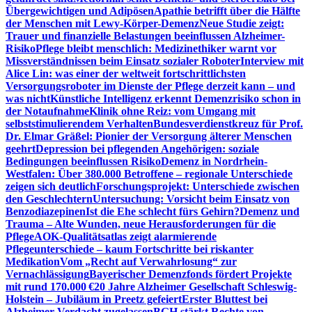
Übergewichtigen und Adipösen
Apathie betrifft über die Hälfte
der Menschen mit Lewy-Körper-Demenz
Neue Studie zeigt:
Trauer und finanzielle Belastungen beeinflussen Alzheimer-
Risiko
Pflege bleibt menschlich: Medizinethiker warnt vor
Missverständnissen beim Einsatz sozialer Roboter
Interview mit
Alice Lin: was einer der weltweit fortschrittlichsten
Versorgungsroboter im Dienste der Pflege derzeit kann – und
was nicht
Künstliche Intelligenz erkennt Demenzrisiko schon in
der Notaufnahme
Klinik ohne Reiz: vom Umgang mit
selbststimulierendem Verhalten
Bundesverdienstkreuz für Prof.
Dr. Elmar Gräßel: Pionier der Versorgung älterer Menschen
geehrt
Depression bei pflegenden Angehörigen: soziale
Bedingungen beeinflussen Risiko
Demenz in Nordrhein-
Westfalen: Über 380.000 Betroffene – regionale Unterschiede
zeigen sich deutlich
Forschungsprojekt: Unterschiede zwischen
den Geschlechtern
Untersuchung: Vorsicht beim Einsatz von
Benzodiazepinen
Ist die Ehe schlecht fürs Gehirn?
Demenz und
Trauma – Alte Wunden, neue Herausforderungen für die
Pflege
AOK-Qualitätsatlas zeigt alarmierende
Pflegeunterschiede – kaum Fortschritte bei riskanter
Medikation
Vom „Recht auf Verwahrlosung“ zur
Vernachlässigung
Bayerischer Demenzfonds fördert Projekte
mit rund 170.000 €
20 Jahre Alzheimer Gesellschaft Schleswig-
Holstein – Jubiläum in Preetz gefeiert
Erster Bluttest bei
Alzheimer-Verdacht zugelassen
BGH stärkt Rechte von