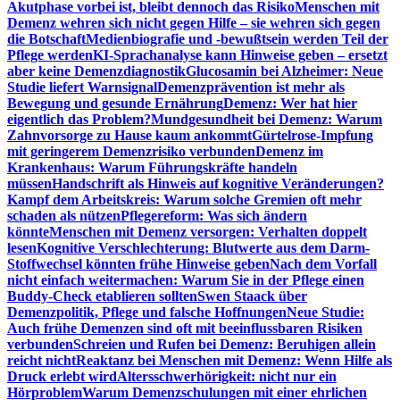
Akutphase vorbei ist, bleibt dennoch das Risiko
Menschen mit
Demenz wehren sich nicht gegen Hilfe – sie wehren sich gegen
die Botschaft
Medienbiografie und -bewußtsein werden Teil der
Pflege werden
KI-Sprachanalyse kann Hinweise geben – ersetzt
aber keine Demenzdiagnostik
Glucosamin bei Alzheimer: Neue
Studie liefert Warnsignal
Demenzprävention ist mehr als
Bewegung und gesunde Ernährung
Demenz: Wer hat hier
eigentlich das Problem?
Mundgesundheit bei Demenz: Warum
Zahnvorsorge zu Hause kaum ankommt
Gürtelrose-Impfung
mit geringerem Demenzrisiko verbunden
Demenz im
Krankenhaus: Warum Führungskräfte handeln
müssen
Handschrift als Hinweis auf kognitive Veränderungen?
Kampf dem Arbeitskreis: Warum solche Gremien oft mehr
schaden als nützen
Pflegereform: Was sich ändern
könnte
Menschen mit Demenz versorgen: Verhalten doppelt
lesen
Kognitive Verschlechterung: Blutwerte aus dem Darm-
Stoffwechsel könnten frühe Hinweise geben
Nach dem Vorfall
nicht einfach weitermachen: Warum Sie in der Pflege einen
Buddy-Check etablieren sollten
Swen Staack über
Demenzpolitik, Pflege und falsche Hoffnungen
Neue Studie:
Auch frühe Demenzen sind oft mit beeinflussbaren Risiken
verbunden
Schreien und Rufen bei Demenz: Beruhigen allein
reicht nicht
Reaktanz bei Menschen mit Demenz: Wenn Hilfe als
Druck erlebt wird
Altersschwerhörigkeit: nicht nur ein
Hörproblem
Warum Demenzschulungen mit einer ehrlichen