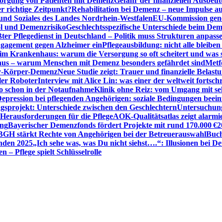
sorgung von Patienten mit Demenz
Gefahr der finanziellen Ausbe
 richtige Zeitpunkt?
Rehabilitation bei Demenz – neue Impulse 
 und Soziales des Landes Nordrhein-Westfalen
EU-Kommission gen
ol und Demenzrisiko
Geschlechtsspezifische Unterschiede beim De
ter Pflegedienst in Deutschland – Politik muss Strukturen anpass
ngagement gegen Alzheimer ein
Pflegeausbildung: nicht alle bleiben
m Krankenhaus: warum die Versorgung so oft scheitert und was 
aus – warum Menschen mit Demenz besonders gefährdet sind
Metf
ewy-Körper-Demenz
Neue Studie zeigt: Trauer und finanzielle Belast
ler Roboter
Interview mit Alice Lin: was einer der weltweit fortsch
ko schon in der Notaufnahme
Klinik ohne Reiz: vom Umgang mit se
epression bei pflegenden Angehörigen: soziale Bedingungen beein
gsprojekt: Unterschiede zwischen den Geschlechtern
Untersuchung
erausforderungen für die Pflege
AOK-Qualitätsatlas zeigt alarmi
ung
Bayerischer Demenzfonds fördert Projekte mit rund 170.000 €
2
BGH stärkt Rechte von Angehörigen bei der Betreuerauswahl
Buch
enden 2025
„Ich sehe was, was Du nicht siehst….“: Illusionen bei 
 – Pflege spielt Schlüsselrolle