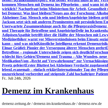
besser?
Krankenhausreport: was besser werden muss in der Ver
kommen Menschen mit Demenz ins Pflegeheim – und wann ist der
wirklich? Nachgefragt beim Ministerium für Arbeit, Gesundheit
bei Demenz: Was lässt bleiben?
Neues aus der Forschung: Alkoh
Alzheimer-Tag: Mensch sein und bleiben
Angehörige bleiben größ
Jackson setzt sich mit anderen Prominenten mit persönlichem E
Unerwartete Zusammenhänge auch für die Pflegepraxis
Demenz i
und Therapie für Betroffene und Angehörige
Delir im Krankenh
Adipösen
Apathie betrifft über die Hälfte der Menschen mit L
Medizinethiker warnt vor Missverständnissen beim Einsatz sozia
kann – und was nicht
Künstliche Intelligenz erkennt Demenzrisi
Elmar Gräßel: Pionier der Versorgung älterer Menschen geehrt
D
Betroffene – regionale Unterschiede zeigen sich deutlich
Forschun
schlecht fürs Gehirn?
Demenz und Trauma – Alte Wunden, neue H
Medikation
Vom „Recht auf Verwahrlosung“ zur Vernachlässig
Preetz gefeiert
Erster Bluttest bei Alzheimer-Verdacht zugelassen
leben
Lecanemab – einfach erklärt
Internationaler Tag der Pfleg
unzureichend vorbereitet auf steigende Zahl hochaltriger Patienten
Fr.. Juli 24th, 2026
Demenz im Krankenhaus
demenz-zeitung.de / demenz-im-krankenhaus.de / demenz-nrw.de