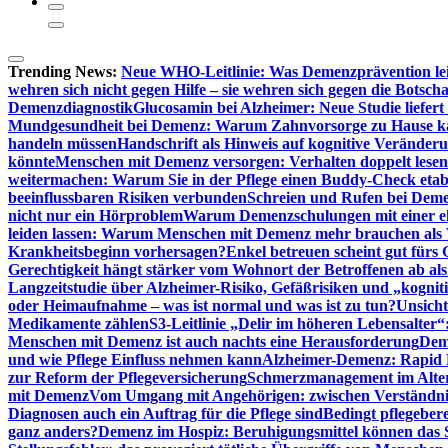
Trending News:
Neue WHO-Leitlinie: Was Demenzprävention lei
wehren sich nicht gegen Hilfe – sie wehren sich gegen die Botscha
Demenzdiagnostik
Glucosamin bei Alzheimer: Neue Studie liefer
Mundgesundheit bei Demenz: Warum Zahnvorsorge zu Hause
handeln müssen
Handschrift als Hinweis auf kognitive Veränder
könnte
Menschen mit Demenz versorgen: Verhalten doppelt lesen
weitermachen: Warum Sie in der Pflege einen Buddy-Check etabl
beeinflussbaren Risiken verbunden
Schreien und Rufen bei Demen
nicht nur ein Hörproblem
Warum Demenzschulungen mit einer eh
leiden lassen: Warum Menschen mit Demenz mehr brauchen als 
Krankheitsbeginn vorhersagen?
Enkel betreuen scheint gut fürs 
Gerechtigkeit hängt stärker vom Wohnort der Betroffenen ab al
Langzeitstudie über Alzheimer-Risiko, Gefäßrisiken und „kognit
oder Heimaufnahme – was ist normal und was ist zu tun?
Unsich
Medikamente zählen
S3-Leitlinie „Delir im höheren Lebensalter“
Menschen mit Demenz ist auch nachts eine Herausforderung
Deme
und wie Pflege Einfluss nehmen kann
Alzheimer-Demenz: Rapid Re
zur Reform der Pflegeversicherung
Schmerzmanagement im Alter n
mit Demenz
Vom Umgang mit Angehörigen: zwischen Verständni
Diagnosen auch ein Auftrag für die Pflege sind
Bedingt pflegebere
ganz anders?
Demenz im Hospiz: Beruhigungsmittel können das S