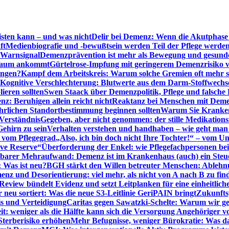
sten kann – und was nicht
Delir bei Demenz: Wenn die Akutphase v
ft
Medienbiografie und -bewußtsein werden Teil der Pflege werde
t Warnsignal
Demenzprävention ist mehr als Bewegung und gesun
 kaum ankommt
Gürtelrose-Impfung mit geringerem Demenzrisiko 
ungen?
Kampf dem Arbeitskreis: Warum solche Gremien oft mehr s
Kognitive Verschlechterung: Blutwerte aus dem Darm-Stoffwechs
ieren sollten
Swen Staack über Demenzpolitik, Pflege und falsche
z: Beruhigen allein reicht nicht
Reaktanz bei Menschen mit Demen
rlichen Standortbestimmung beginnen sollten
Warum Sie Kranken
Verständnis
Gegeben, aber nicht genommen: der stille Medikations
Gehirn zu sein
Verhalten verstehen und handhaben – wie geht man s
s vom Pflegegrad
„Also, ich bin doch nicht Ihre Tochter!“ – vom U
ive Reserve“
Überforderung der Enkel: wie Pflegefachpersonen be
tbarer Mehraufwand: Demenz ist im Krankenhaus (auch) ein Ste
: Was ist neu?
BGH stärkt den Willen betreuter Menschen: Ablehnu
nz und Desorientierung: viel mehr, als nicht von A nach B zu fin
view bündelt Evidenz und setzt Leitplanken für eine einheitlic
eu sortiert: Was die neue S3-Leitlinie GeriPAIN bringt
Zukunfts
s und Verteidigung
Caritas gegen Sawatzki-Schelte: Warum wir ge
it: weniger als die Hälfte kann sich die Versorgung Angehöriger vo
terberisiko erhöhen
Mehr Befugnisse, weniger Bürokratie: Was da