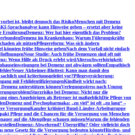
orbei ist, bleibt dennoch das Risiko
Menschen mit Demenz
n
KI-Sprachanalyse kann Hinweise geben – ersetzt aber keine
de Ernährung
Demenz: Wer hat hier eigentlich das Problem?
verbunden
Demenz im Krankenhaus: Warum Führungskräfte
chaden als nützen
Pflegereform: Was sich ändern
el könnten frühe Hinweise geben
Nach dem Vorfall nicht einfach
 Hoffnungen
Neue Studie: Auch frühe Demenzen sind oft mit
z: Wenn Hilfe als Druck erlebt wird
Altersschwerhörigkeit:
hauseinweisungen bei Demenz gut abwägen sollten
Empathisch
fehler
Neuer Alzheimer-Bluttest: Kann man damit den
achlich und kriteriumsgeleitet vor?
Pflegeversicherung:
mgang mit Fehlidentifizierungen
Kindheit wirkt nach:
i Demenz unterstützen können
Verlegungsstress nach Umzug
uerungsproblem
Sturzrisiko bei Demenz: Nicht nur die
ng eines Angehörigen als Betreuer ist maßgeblich
Die Pflege von
den
Demenz und Psychopharmaka: „zu viel“ ist oft „zu lang“ –
here Versorgung
Kanzler kritisiert Bund-Länder-Arbeitsgruppe
pakt Pflege und die Chancen für die Versorgung von Menschen
nauer auf die Altenpflege schauen müssen
Warum die fehlenden
rstellen
Demenz: Abwehrend? Übergriffig? Oder vielleicht doch
s neue Gesetz für die Versorgung bedeuten könnte
Hürden- und