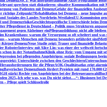
n mit Demenz
MCI: Was intergenerationelle Aktiv-Programme leist
Relevant sprechen statt diskutieren: situative Kommunikation mi
sorgung von Patienten mit Demenz
Gefahr der finanziellen Ausbe
 richtige Zeitpunkt?
Rehabilitation bei Demenz – neue Impulse 
 und Soziales des Landes Nordrhein-Westfalen
EU-Kommission gen
ol und Demenzrisiko
Geschlechtsspezifische Unterschiede beim De
ter Pflegedienst in Deutschland – Politik muss Strukturen anpass
ngagement gegen Alzheimer ein
Pflegeausbildung: nicht alle bleiben
m Krankenhaus: warum die Versorgung so oft scheitert und was 
aus – warum Menschen mit Demenz besonders gefährdet sind
Metf
ewy-Körper-Demenz
Neue Studie zeigt: Trauer und finanzielle Belast
ler Roboter
Interview mit Alice Lin: was einer der weltweit fortsch
ko schon in der Notaufnahme
Klinik ohne Reiz: vom Umgang mit se
epression bei pflegenden Angehörigen: soziale Bedingungen beein
gsprojekt: Unterschiede zwischen den Geschlechtern
Untersuchung
erausforderungen für die Pflege
AOK-Qualitätsatlas zeigt alarmi
ung
Bayerischer Demenzfonds fördert Projekte mit rund 170.000 €
2
BGH stärkt Rechte von Angehörigen bei der Betreuerauswahl
Buch
enden 2025
„Ich sehe was, was Du nicht siehst….“: Illusionen bei 
 – Pflege spielt Schlüsselrolle