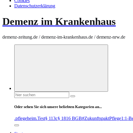
Cookies
Datenschutzerklärung
Demenz im Krankenhaus
demenz-zeitung.de / demenz-im-krankenhaus.de / demenz-nrw.de
Suchen
nach:
Oder sehen Sie sich unsere beliebten Kategorien an...
.pflegeheim
.Test
§ 113c
§ 1816 BGB
#ZukunftspaktPflege
1:1-B