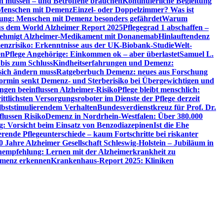
en müssen – und Betroffene brauchen
Kontinuierliche Begleitung
t Menschen mit Demenz
Einzel- oder Doppelzimmer? Was ist
utung: Menschen mit Demenz besonders gefährdet
Warum
aus dem World Alzheimer Report 2025
Pflegegrad 1 abschaffen –
ehmigt Alzheimer-Medikament mit Donanemab
Hinlauftendenz
menzrisiko: Erkenntnisse aus der UK-Biobank-Studie
Welt-
en
Pflege Angehörige: Einkommen ok – aber überlastet
Samuel L.
 bis zum Schluss
Kindheitserfahrungen und Demenz:
sich ändern muss
Ratgeberbuch Demenz: neues aus Forschung
ormin senkt Demenz- und Sterberisiko bei Übergewichtigen und
ungen beeinflussen Alzheimer-Risiko
Pflege bleibt menschlich:
rittlichsten Versorgungsroboter im Dienste der Pflege derzeit
lbststimulierendem Verhalten
Bundesverdienstkreuz für Prof. Dr.
flussen Risiko
Demenz in Nordrhein-Westfalen: Über 380.000
: Vorsicht beim Einsatz von Benzodiazepinen
Ist die Ehe
erende Pflegeunterschiede – kaum Fortschritte bei riskanter
0 Jahre Alzheimer Gesellschaft Schleswig-Holstein – Jubiläum in
empfehlung: Lernen mit der Alzheimerkrankheit zu
Demenz erkennen
Krankenhaus-Report 2025: Kliniken