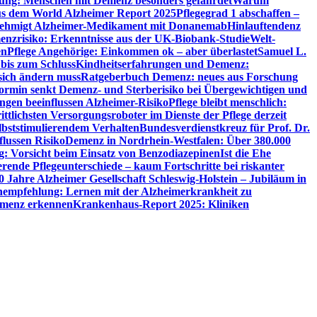
utung: Menschen mit Demenz besonders gefährdet
Warum
aus dem World Alzheimer Report 2025
Pflegegrad 1 abschaffen –
ehmigt Alzheimer-Medikament mit Donanemab
Hinlauftendenz
menzrisiko: Erkenntnisse aus der UK-Biobank-Studie
Welt-
en
Pflege Angehörige: Einkommen ok – aber überlastet
Samuel L.
 bis zum Schluss
Kindheitserfahrungen und Demenz:
sich ändern muss
Ratgeberbuch Demenz: neues aus Forschung
ormin senkt Demenz- und Sterberisiko bei Übergewichtigen und
ungen beeinflussen Alzheimer-Risiko
Pflege bleibt menschlich:
rittlichsten Versorgungsroboter im Dienste der Pflege derzeit
lbststimulierendem Verhalten
Bundesverdienstkreuz für Prof. Dr.
flussen Risiko
Demenz in Nordrhein-Westfalen: Über 380.000
: Vorsicht beim Einsatz von Benzodiazepinen
Ist die Ehe
erende Pflegeunterschiede – kaum Fortschritte bei riskanter
0 Jahre Alzheimer Gesellschaft Schleswig-Holstein – Jubiläum in
empfehlung: Lernen mit der Alzheimerkrankheit zu
Demenz erkennen
Krankenhaus-Report 2025: Kliniken