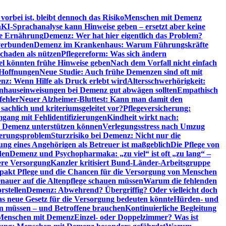
orbei ist, bleibt dennoch das Risiko
Menschen mit Demenz
n
KI-Sprachanalyse kann Hinweise geben – ersetzt aber keine
de Ernährung
Demenz: Wer hat hier eigentlich das Problem?
verbunden
Demenz im Krankenhaus: Warum Führungskräfte
chaden als nützen
Pflegereform: Was sich ändern
el könnten frühe Hinweise geben
Nach dem Vorfall nicht einfach
 Hoffnungen
Neue Studie: Auch frühe Demenzen sind oft mit
z: Wenn Hilfe als Druck erlebt wird
Altersschwerhörigkeit:
hauseinweisungen bei Demenz gut abwägen sollten
Empathisch
fehler
Neuer Alzheimer-Bluttest: Kann man damit den
achlich und kriteriumsgeleitet vor?
Pflegeversicherung:
mgang mit Fehlidentifizierungen
Kindheit wirkt nach:
i Demenz unterstützen können
Verlegungsstress nach Umzug
uerungsproblem
Sturzrisiko bei Demenz: Nicht nur die
ng eines Angehörigen als Betreuer ist maßgeblich
Die Pflege von
den
Demenz und Psychopharmaka: „zu viel“ ist oft „zu lang“ –
here Versorgung
Kanzler kritisiert Bund-Länder-Arbeitsgruppe
pakt Pflege und die Chancen für die Versorgung von Menschen
nauer auf die Altenpflege schauen müssen
Warum die fehlenden
rstellen
Demenz: Abwehrend? Übergriffig? Oder vielleicht doch
s neue Gesetz für die Versorgung bedeuten könnte
Hürden- und
en müssen – und Betroffene brauchen
Kontinuierliche Begleitung
t Menschen mit Demenz
Einzel- oder Doppelzimmer? Was ist