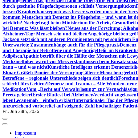
Stellungsfehler: das provoziert tätliche Übergriffe von Mensche
durch geschulte Pflegefachpersonen schließt Versorgungslücken
besser?
Krankenhausreport: was besser werden muss in der Ver
kommen Menschen mit Demenz ins Pflegeheim – und wann ist der
wirklich? Nachgefragt beim Ministerium für Arbeit, Gesundheit
bei Demenz: Was lässt bleiben?
Neues aus der Forschung: Alkoh
Alzheimer-Tag: Mensch sein und bleiben
Angehörige bleiben größ
Jackson setzt sich mit anderen Prominenten mit persönlichem E
Unerwartete Zusammenhänge auch für die Pflegepraxis
Demenz i
und Therapie für Betroffene und Angehörige
Delir im Krankenh
Adipösen
Apathie betrifft über die Hälfte der Menschen mit L
Medizinethiker warnt vor Missverständnissen beim Einsatz sozia
kann – und was nicht
Künstliche Intelligenz erkennt Demenzrisi
Elmar Gräßel: Pionier der Versorgung älterer Menschen geehrt
D
Betroffene – regionale Unterschiede zeigen sich deutlich
Forschun
schlecht fürs Gehirn?
Demenz und Trauma – Alte Wunden, neue H
Medikation
Vom „Recht auf Verwahrlosung“ zur Vernachlässig
Preetz gefeiert
Erster Bluttest bei Alzheimer-Verdacht zugelassen
leben
Lecanemab – einfach erklärt
Internationaler Tag der Pfleg
unzureichend vorbereitet auf steigende Zahl hochaltriger Patienten
Fr.. Juli 24th, 2026
Impressum