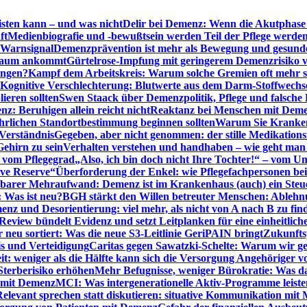
sten kann – und was nicht
Delir bei Demenz: Wenn die Akutphase v
ft
Medienbiografie und -bewußtsein werden Teil der Pflege werde
t Warnsignal
Demenzprävention ist mehr als Bewegung und gesun
 kaum ankommt
Gürtelrose-Impfung mit geringerem Demenzrisiko 
ungen?
Kampf dem Arbeitskreis: Warum solche Gremien oft mehr s
Kognitive Verschlechterung: Blutwerte aus dem Darm-Stoffwechs
ieren sollten
Swen Staack über Demenzpolitik, Pflege und falsche
z: Beruhigen allein reicht nicht
Reaktanz bei Menschen mit Demen
rlichen Standortbestimmung beginnen sollten
Warum Sie Kranken
Verständnis
Gegeben, aber nicht genommen: der stille Medikations
Gehirn zu sein
Verhalten verstehen und handhaben – wie geht man s
s vom Pflegegrad
„Also, ich bin doch nicht Ihre Tochter!“ – vom U
ive Reserve“
Überforderung der Enkel: wie Pflegefachpersonen be
tbarer Mehraufwand: Demenz ist im Krankenhaus (auch) ein Ste
: Was ist neu?
BGH stärkt den Willen betreuter Menschen: Ablehnu
nz und Desorientierung: viel mehr, als nicht von A nach B zu fin
view bündelt Evidenz und setzt Leitplanken für eine einheitlic
eu sortiert: Was die neue S3-Leitlinie GeriPAIN bringt
Zukunfts
s und Verteidigung
Caritas gegen Sawatzki-Schelte: Warum wir ge
it: weniger als die Hälfte kann sich die Versorgung Angehöriger vo
terberisiko erhöhen
Mehr Befugnisse, weniger Bürokratie: Was da
n mit Demenz
MCI: Was intergenerationelle Aktiv-Programme leist
Relevant sprechen statt diskutieren: situative Kommunikation mi