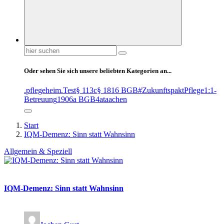
Suchen
nach:
Oder sehen Sie sich unsere beliebten Kategorien an...
.pflegeheim
.Test
§ 113c
§ 1816 BGB
#ZukunftspaktPflege
1:1-
Betreuung
1906a BGB
4at
aachen
Start
IQM-Demenz: Sinn statt Wahnsinn
Allgemein & Speziell
IQM-Demenz: Sinn statt Wahnsinn