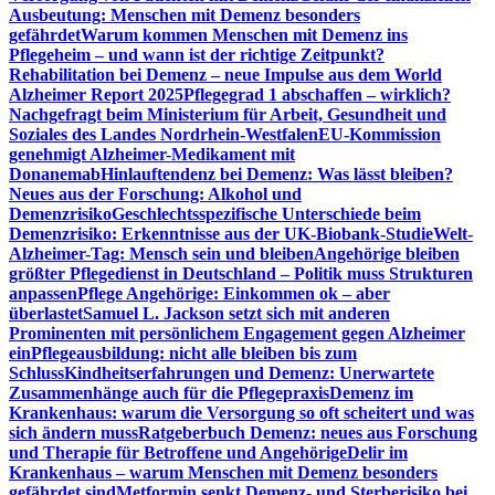
Ausbeutung: Menschen mit Demenz besonders
gefährdet
Warum kommen Menschen mit Demenz ins
Pflegeheim – und wann ist der richtige Zeitpunkt?
Rehabilitation bei Demenz – neue Impulse aus dem World
Alzheimer Report 2025
Pflegegrad 1 abschaffen – wirklich?
Nachgefragt beim Ministerium für Arbeit, Gesundheit und
Soziales des Landes Nordrhein-Westfalen
EU-Kommission
genehmigt Alzheimer-Medikament mit
Donanemab
Hinlauftendenz bei Demenz: Was lässt bleiben?
Neues aus der Forschung: Alkohol und
Demenzrisiko
Geschlechtsspezifische Unterschiede beim
Demenzrisiko: Erkenntnisse aus der UK-Biobank-Studie
Welt-
Alzheimer-Tag: Mensch sein und bleiben
Angehörige bleiben
größter Pflegedienst in Deutschland – Politik muss Strukturen
anpassen
Pflege Angehörige: Einkommen ok – aber
überlastet
Samuel L. Jackson setzt sich mit anderen
Prominenten mit persönlichem Engagement gegen Alzheimer
ein
Pflegeausbildung: nicht alle bleiben bis zum
Schluss
Kindheitserfahrungen und Demenz: Unerwartete
Zusammenhänge auch für die Pflegepraxis
Demenz im
Krankenhaus: warum die Versorgung so oft scheitert und was
sich ändern muss
Ratgeberbuch Demenz: neues aus Forschung
und Therapie für Betroffene und Angehörige
Delir im
Krankenhaus – warum Menschen mit Demenz besonders
gefährdet sind
Metformin senkt Demenz- und Sterberisiko bei