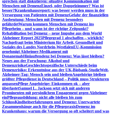
sprechen statt diskutieren: situative Kommunikation mit
Menschen mit Demenz
Einzel- oder Doppelzimmer? Was ist
besser?
Krankenhausreport: was besser werden muss in der
Versorgung von Patienten mit Demenz
Gefahr der finanziellen
Ausbeutung: Menschen mit Demenz besonders
gefährdet
Warum kommen Menschen mit Demenz ins
Pflegeheim – und wann ist der richtige Zeitpunkt?
Rehabilitation bei Demenz – neue Impulse aus dem World
Alzheimer Report 2025
Pflegegrad 1 abschaffen – wirklich?
Nachgefragt beim Ministerium für Arbeit, Gesundheit und
Soziales des Landes Nordrhein-Westfalen
EU-Kommission
genehmigt Alzheimer-Medikament mit
Donanemab
Hinlauftendenz bei Demenz: Was lässt bleiben?
Neues aus der Forschung: Alkohol und
Demenzrisiko
Geschlechtsspezifische Unterschiede beim
Demenzrisiko: Erkenntnisse aus der UK-Biobank-Studie
Welt-
Alzheimer-Tag: Mensch sein und bleiben
Angehörige bleiben
größter Pflegedienst in Deutschland – Politik muss Strukturen
anpassen
Pflege Angehörige: Einkommen ok – aber
überlastet
Samuel L. Jackson setzt sich mit anderen
Prominenten mit persönlichem Engagement gegen Alzheimer
ein
Pflegeausbildung: nicht alle bleiben bis zum
Schluss
Kindheitserfahrungen und Demenz: Unerwartete
Zusammenhänge auch für die Pflegepraxis
Demenz im
Krankenhaus: warum die Versorgung so oft scheitert und was