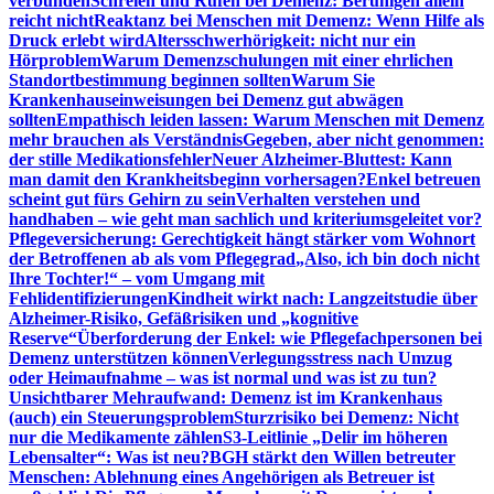
verbunden
Schreien und Rufen bei Demenz: Beruhigen allein
reicht nicht
Reaktanz bei Menschen mit Demenz: Wenn Hilfe als
Druck erlebt wird
Altersschwerhörigkeit: nicht nur ein
Hörproblem
Warum Demenzschulungen mit einer ehrlichen
Standortbestimmung beginnen sollten
Warum Sie
Krankenhauseinweisungen bei Demenz gut abwägen
sollten
Empathisch leiden lassen: Warum Menschen mit Demenz
mehr brauchen als Verständnis
Gegeben, aber nicht genommen:
der stille Medikationsfehler
Neuer Alzheimer-Bluttest: Kann
man damit den Krankheitsbeginn vorhersagen?
Enkel betreuen
scheint gut fürs Gehirn zu sein
Verhalten verstehen und
handhaben – wie geht man sachlich und kriteriumsgeleitet vor?
Pflegeversicherung: Gerechtigkeit hängt stärker vom Wohnort
der Betroffenen ab als vom Pflegegrad
„Also, ich bin doch nicht
Ihre Tochter!“ – vom Umgang mit
Fehlidentifizierungen
Kindheit wirkt nach: Langzeitstudie über
Alzheimer-Risiko, Gefäßrisiken und „kognitive
Reserve“
Überforderung der Enkel: wie Pflegefachpersonen bei
Demenz unterstützen können
Verlegungsstress nach Umzug
oder Heimaufnahme – was ist normal und was ist zu tun?
Unsichtbarer Mehraufwand: Demenz ist im Krankenhaus
(auch) ein Steuerungsproblem
Sturzrisiko bei Demenz: Nicht
nur die Medikamente zählen
S3-Leitlinie „Delir im höheren
Lebensalter“: Was ist neu?
BGH stärkt den Willen betreuter
Menschen: Ablehnung eines Angehörigen als Betreuer ist