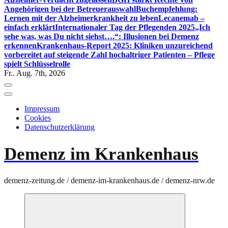
Angehörigen bei der Betreuerauswahl
Buchempfehlung:
Lernen mit der Alzheimerkrankheit zu leben
Lecanemab –
einfach erklärt
Internationaler Tag der Pflegenden 2025
„Ich
sehe was, was Du nicht siehst….“: Illusionen bei Demenz
erkennen
Krankenhaus-Report 2025: Kliniken unzureichend
vorbereitet auf steigende Zahl hochaltriger Patienten – Pflege
spielt Schlüsselrolle
Fr.. Aug. 7th, 2026
Impressum
Cookies
Datenschutzerklärung
Demenz im Krankenhaus
demenz-zeitung.de / demenz-im-krankenhaus.de / demenz-nrw.de