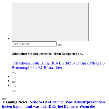
Suchen
nach:
Oder sehen Sie sich unsere beliebten Kategorien an...
.pflegeheim
.Test
§ 113c
§ 1816 BGB
#ZukunftspaktPflege
1:1-
Betreuung
1906a BGB
4at
aachen
Trending News:
Neue WHO-Leitlinie: Was Demenzprävention
leisten kann – und was nicht
Delir bei Demenz: Wenn die