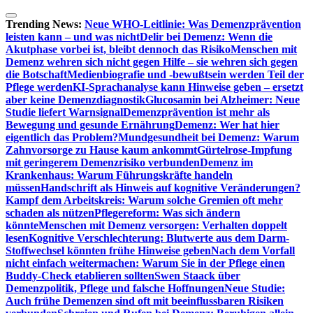
Zum
Inhalt
Trending News:
Neue WHO-Leitlinie: Was Demenzprävention
springen
leisten kann – und was nicht
Delir bei Demenz: Wenn die
Akutphase vorbei ist, bleibt dennoch das Risiko
Menschen mit
Demenz wehren sich nicht gegen Hilfe – sie wehren sich gegen
die Botschaft
Medienbiografie und -bewußtsein werden Teil der
Pflege werden
KI-Sprachanalyse kann Hinweise geben – ersetzt
aber keine Demenzdiagnostik
Glucosamin bei Alzheimer: Neue
Studie liefert Warnsignal
Demenzprävention ist mehr als
Bewegung und gesunde Ernährung
Demenz: Wer hat hier
eigentlich das Problem?
Mundgesundheit bei Demenz: Warum
Zahnvorsorge zu Hause kaum ankommt
Gürtelrose-Impfung
mit geringerem Demenzrisiko verbunden
Demenz im
Krankenhaus: Warum Führungskräfte handeln
müssen
Handschrift als Hinweis auf kognitive Veränderungen?
Kampf dem Arbeitskreis: Warum solche Gremien oft mehr
schaden als nützen
Pflegereform: Was sich ändern
könnte
Menschen mit Demenz versorgen: Verhalten doppelt
lesen
Kognitive Verschlechterung: Blutwerte aus dem Darm-
Stoffwechsel könnten frühe Hinweise geben
Nach dem Vorfall
nicht einfach weitermachen: Warum Sie in der Pflege einen
Buddy-Check etablieren sollten
Swen Staack über
Demenzpolitik, Pflege und falsche Hoffnungen
Neue Studie:
Auch frühe Demenzen sind oft mit beeinflussbaren Risiken