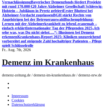
Vernachlässigung
Bayerischer Demenzfonds fördert Projekte
mit rund 170.000 €
20 Jahre Alzheimer Gesellschaft Schleswig-
Holstein – Jubiläum in Preetz gefeiert
Erster Bluttest bei
Alzheimer-Verdacht zugelassen
BGH stärkt Rechte von
Angehörigen bei der Betreuerauswahl
Buchempfehlung:
Lernen mit der Alzheimerkrankheit zu leben
Lecanemab –
einfach erklärt
Internationaler Tag der Pflegenden 2025
„Ich
sehe was, was Du nicht siehst….“: Illusionen bei Demenz
erkennen
Krankenhaus-Report 2025: Kliniken unzureichend
vorbereitet auf steigende Zahl hochaltriger Patienten – Pflege
spielt Schlüsselrolle
Fr.. Aug. 7th, 2026
Demenz im Krankenhaus
demenz-zeitung.de / demenz-im-krankenhaus.de / demenz-nrw.de
Impressum
Cookies
Datenschutzerklärung