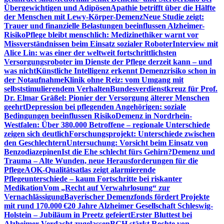
Übergewichtigen und Adipösen
Apathie betrifft über die Hälfte
der Menschen mit Lewy-Körper-Demenz
Neue Studie zeigt:
Trauer und finanzielle Belastungen beeinflussen Alzheimer-
Risiko
Pflege bleibt menschlich: Medizinethiker warnt vor
Missverständnissen beim Einsatz sozialer Roboter
Interview mit
Alice Lin: was einer der weltweit fortschrittlichsten
Versorgungsroboter im Dienste der Pflege derzeit kann – und
was nicht
Künstliche Intelligenz erkennt Demenzrisiko schon in
der Notaufnahme
Klinik ohne Reiz: vom Umgang mit
selbststimulierendem Verhalten
Bundesverdienstkreuz für Prof.
Dr. Elmar Gräßel: Pionier der Versorgung älterer Menschen
geehrt
Depression bei pflegenden Angehörigen: soziale
Bedingungen beeinflussen Risiko
Demenz in Nordrhein-
Westfalen: Über 380.000 Betroffene – regionale Unterschiede
zeigen sich deutlich
Forschungsprojekt: Unterschiede zwischen
den Geschlechtern
Untersuchung: Vorsicht beim Einsatz von
Benzodiazepinen
Ist die Ehe schlecht fürs Gehirn?
Demenz und
Trauma – Alte Wunden, neue Herausforderungen für die
Pflege
AOK-Qualitätsatlas zeigt alarmierende
Pflegeunterschiede – kaum Fortschritte bei riskanter
Medikation
Vom „Recht auf Verwahrlosung“ zur
Vernachlässigung
Bayerischer Demenzfonds fördert Projekte
mit rund 170.000 €
20 Jahre Alzheimer Gesellschaft Schleswig-
Holstein – Jubiläum in Preetz gefeiert
Erster Bluttest bei
Alzheimer-Verdacht zugelassen
BGH stärkt Rechte von