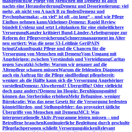
maßgeblich
Die Pflege von Menschen mit Demenz ist auch
nachts eine Herausforderung
Demenz und Desorientierung: viel
mehr, als nicht von A nach B zu finden
Demenz und
Psychopharmaka: „zu viel“ ist oft „zu lang“ – und wie Pflege
Einfluss nehmen kann
Alzheimer-Demenz: Rapid Review
bündelt Evidenz und setzt Leitplanken für eine einheitlichere
Versorgung
Kanzler kritisiert Bund-Länder-Arbeitsgruppe zur
Reform der Pflegeversicherung
Schmerzmanagement im Alter
neu sortiert: Was die neue S3-Leitlinie GeriPAIN
bringt
Zukunftspakt Pflege und die Chancen für die
Versorgung von Menschen mit Demenz
Vom Umgang mit
Angehörigen: zwischen Verständnis und Verteidigung
Caritas
gegen Sawatzki-Schelte: Warum wir genauer auf die
Altenpflege schauen müssen
Warum die fehlenden Diagnosen
auch ein Auftrag für die Pflege sind
Bedingt pflegebereit:
weniger als die Hälfte kann sich die Versorgung Angehöriger
vorstellen
Demenz: Abwehrend? Übergriffig? Oder vielleicht
doch ganz anders?
Demenz im Hospiz: Beruhigungsmittel
können das Sterberisiko erhöhen
Mehr Befugnisse, weniger
Bürokratie: Was das neue Gesetz für die Versorgung bedeuten
könnte
Hürden- und Stellungsfehler: das provoziert tätliche
Übergriffe von Menschen mit Demenz
MCI: Was
intergenerationelle Aktiv-Programme leisten müssen – und
Betroffene brauchen
Kontinuierliche Begleitung durch geschulte
Pflegefachpersonen schließt Versorgungslücken
Relevant