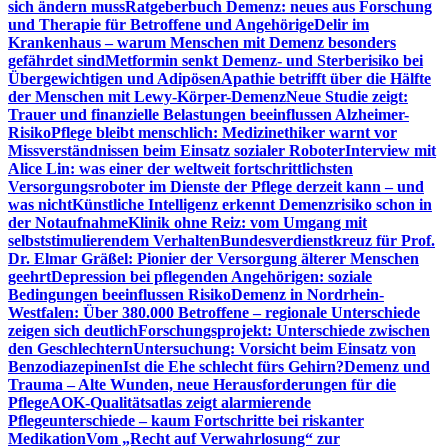
sich ändern muss
Ratgeberbuch Demenz: neues aus Forschung
und Therapie für Betroffene und Angehörige
Delir im
Krankenhaus – warum Menschen mit Demenz besonders
gefährdet sind
Metformin senkt Demenz- und Sterberisiko bei
Übergewichtigen und Adipösen
Apathie betrifft über die Hälfte
der Menschen mit Lewy-Körper-Demenz
Neue Studie zeigt:
Trauer und finanzielle Belastungen beeinflussen Alzheimer-
Risiko
Pflege bleibt menschlich: Medizinethiker warnt vor
Missverständnissen beim Einsatz sozialer Roboter
Interview mit
Alice Lin: was einer der weltweit fortschrittlichsten
Versorgungsroboter im Dienste der Pflege derzeit kann – und
was nicht
Künstliche Intelligenz erkennt Demenzrisiko schon in
der Notaufnahme
Klinik ohne Reiz: vom Umgang mit
selbststimulierendem Verhalten
Bundesverdienstkreuz für Prof.
Dr. Elmar Gräßel: Pionier der Versorgung älterer Menschen
geehrt
Depression bei pflegenden Angehörigen: soziale
Bedingungen beeinflussen Risiko
Demenz in Nordrhein-
Westfalen: Über 380.000 Betroffene – regionale Unterschiede
zeigen sich deutlich
Forschungsprojekt: Unterschiede zwischen
den Geschlechtern
Untersuchung: Vorsicht beim Einsatz von
Benzodiazepinen
Ist die Ehe schlecht fürs Gehirn?
Demenz und
Trauma – Alte Wunden, neue Herausforderungen für die
Pflege
AOK-Qualitätsatlas zeigt alarmierende
Pflegeunterschiede – kaum Fortschritte bei riskanter
Medikation
Vom „Recht auf Verwahrlosung“ zur