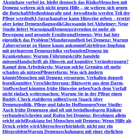
Akutphase vorbei ist, bleibt dennoch das Risiko
Menschen mit
Demenz wehren sich nicht gegen Hilfe – sie wehren sich gegen
die Botschaft
Medienbiografie und -bewußtsein werden Teil der
Pflege werden
KI-Sprachanalyse kann Hinweise geben – ersetzt
aber keine Demenzdiagnostik
Glucosamin bei Alzheimer: Neue
Studie liefert Warnsignal
Demenzprävention ist mehr als
Bewegung und gesunde Ernährung
Demenz: Wer hat hier
eigentlich das Problem?
Mundgesundheit bei Demenz: Warum
Zahnvorsorge zu Hause kaum ankommt
Gürtelrose-Impfung
mit geringerem Demenzrisiko verbunden
Demenz im
Krankenhaus: Warum Führungskräfte handeln
müssen
Handschrift als Hinweis auf kognitive Veränderungen?
Kampf dem Arbeitskreis: Warum solche Gremien oft mehr
schaden als nützen
Pflegereform: Was sich ändern
könnte
Menschen mit Demenz versorgen: Verhalten doppelt
lesen
Kognitive Verschlechterung: Blutwerte aus dem Darm-
Stoffwechsel könnten frühe Hinweise geben
Nach dem Vorfall
nicht einfach weitermachen: Warum Sie in der Pflege einen
Buddy-Check etablieren sollten
Swen Staack über
Demenzpolitik, Pflege und falsche Hoffnungen
Neue Studie:
Auch frühe Demenzen sind oft mit beeinflussbaren Risiken
verbunden
Schreien und Rufen bei Demenz: Beruhigen allein
reicht nicht
Reaktanz bei Menschen mit Demenz: Wenn Hilfe als
Druck erlebt wird
Altersschwerhörigkeit: nicht nur ein
Hörproblem
Warum Demenzschulungen mit einer ehrlichen