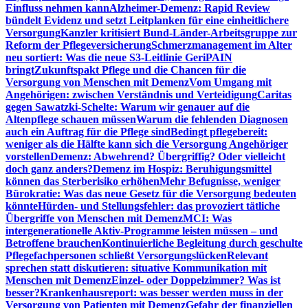
Einfluss nehmen kann
Alzheimer-Demenz: Rapid Review
bündelt Evidenz und setzt Leitplanken für eine einheitlichere
Versorgung
Kanzler kritisiert Bund-Länder-Arbeitsgruppe zur
Reform der Pflegeversicherung
Schmerzmanagement im Alter
neu sortiert: Was die neue S3-Leitlinie GeriPAIN
bringt
Zukunftspakt Pflege und die Chancen für die
Versorgung von Menschen mit Demenz
Vom Umgang mit
Angehörigen: zwischen Verständnis und Verteidigung
Caritas
gegen Sawatzki-Schelte: Warum wir genauer auf die
Altenpflege schauen müssen
Warum die fehlenden Diagnosen
auch ein Auftrag für die Pflege sind
Bedingt pflegebereit:
weniger als die Hälfte kann sich die Versorgung Angehöriger
vorstellen
Demenz: Abwehrend? Übergriffig? Oder vielleicht
doch ganz anders?
Demenz im Hospiz: Beruhigungsmittel
können das Sterberisiko erhöhen
Mehr Befugnisse, weniger
Bürokratie: Was das neue Gesetz für die Versorgung bedeuten
könnte
Hürden- und Stellungsfehler: das provoziert tätliche
Übergriffe von Menschen mit Demenz
MCI: Was
intergenerationelle Aktiv-Programme leisten müssen – und
Betroffene brauchen
Kontinuierliche Begleitung durch geschulte
Pflegefachpersonen schließt Versorgungslücken
Relevant
sprechen statt diskutieren: situative Kommunikation mit
Menschen mit Demenz
Einzel- oder Doppelzimmer? Was ist
besser?
Krankenhausreport: was besser werden muss in der
Versorgung von Patienten mit Demenz
Gefahr der finanziellen