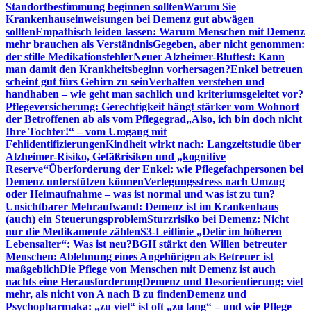
Standortbestimmung beginnen sollten
Warum Sie
Krankenhauseinweisungen bei Demenz gut abwägen
sollten
Empathisch leiden lassen: Warum Menschen mit Demenz
mehr brauchen als Verständnis
Gegeben, aber nicht genommen:
der stille Medikationsfehler
Neuer Alzheimer-Bluttest: Kann
man damit den Krankheitsbeginn vorhersagen?
Enkel betreuen
scheint gut fürs Gehirn zu sein
Verhalten verstehen und
handhaben – wie geht man sachlich und kriteriumsgeleitet vor?
Pflegeversicherung: Gerechtigkeit hängt stärker vom Wohnort
der Betroffenen ab als vom Pflegegrad
„Also, ich bin doch nicht
Ihre Tochter!“ – vom Umgang mit
Fehlidentifizierungen
Kindheit wirkt nach: Langzeitstudie über
Alzheimer-Risiko, Gefäßrisiken und „kognitive
Reserve“
Überforderung der Enkel: wie Pflegefachpersonen bei
Demenz unterstützen können
Verlegungsstress nach Umzug
oder Heimaufnahme – was ist normal und was ist zu tun?
Unsichtbarer Mehraufwand: Demenz ist im Krankenhaus
(auch) ein Steuerungsproblem
Sturzrisiko bei Demenz: Nicht
nur die Medikamente zählen
S3-Leitlinie „Delir im höheren
Lebensalter“: Was ist neu?
BGH stärkt den Willen betreuter
Menschen: Ablehnung eines Angehörigen als Betreuer ist
maßgeblich
Die Pflege von Menschen mit Demenz ist auch
nachts eine Herausforderung
Demenz und Desorientierung: viel
mehr, als nicht von A nach B zu finden
Demenz und
Psychopharmaka: „zu viel“ ist oft „zu lang“ – und wie Pflege