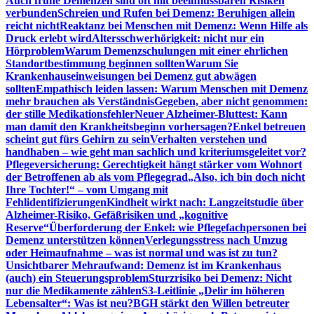
Auch frühe Demenzen sind oft mit beeinflussbaren Risiken
verbunden
Schreien und Rufen bei Demenz: Beruhigen allein
reicht nicht
Reaktanz bei Menschen mit Demenz: Wenn Hilfe als
Druck erlebt wird
Altersschwerhörigkeit: nicht nur ein
Hörproblem
Warum Demenzschulungen mit einer ehrlichen
Standortbestimmung beginnen sollten
Warum Sie
Krankenhauseinweisungen bei Demenz gut abwägen
sollten
Empathisch leiden lassen: Warum Menschen mit Demenz
mehr brauchen als Verständnis
Gegeben, aber nicht genommen:
der stille Medikationsfehler
Neuer Alzheimer-Bluttest: Kann
man damit den Krankheitsbeginn vorhersagen?
Enkel betreuen
scheint gut fürs Gehirn zu sein
Verhalten verstehen und
handhaben – wie geht man sachlich und kriteriumsgeleitet vor?
Pflegeversicherung: Gerechtigkeit hängt stärker vom Wohnort
der Betroffenen ab als vom Pflegegrad
„Also, ich bin doch nicht
Ihre Tochter!“ – vom Umgang mit
Fehlidentifizierungen
Kindheit wirkt nach: Langzeitstudie über
Alzheimer-Risiko, Gefäßrisiken und „kognitive
Reserve“
Überforderung der Enkel: wie Pflegefachpersonen bei
Demenz unterstützen können
Verlegungsstress nach Umzug
oder Heimaufnahme – was ist normal und was ist zu tun?
Unsichtbarer Mehraufwand: Demenz ist im Krankenhaus
(auch) ein Steuerungsproblem
Sturzrisiko bei Demenz: Nicht
nur die Medikamente zählen
S3-Leitlinie „Delir im höheren
Lebensalter“: Was ist neu?
BGH stärkt den Willen betreuter