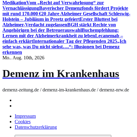
Medikation
Vom „Recht auf Verwahrlosung“ zur
Vernachlässigung
Bayerischer Demenzfonds fördert Projekte
mit rund 170.000 €
20 Jahre Alzheimer Gesellschaft Schleswig-
Holstein – Jubiläum in Preetz gefeiert
Erster Bluttest bei
Alzheimer-Verdacht zugelassen
BGH stärkt Rechte von
Angehörigen bei der Betreuerauswahl
Buchempfehlung:
Lernen mit der Alzheimerkrankheit zu leben
Lecanemab –
einfach erklärt
Internationaler Tag der Pflegenden 2025
„Ich
sehe was, was Du nicht siehst….“: Illusionen bei Demenz
erkennen
Mo.. Aug. 10th, 2026
Demenz im Krankenhaus
demenz-zeitung.de / demenz-im-krankenhaus.de / demenz-nrw.de
Impressum
Cookies
Datenschutzerklärung