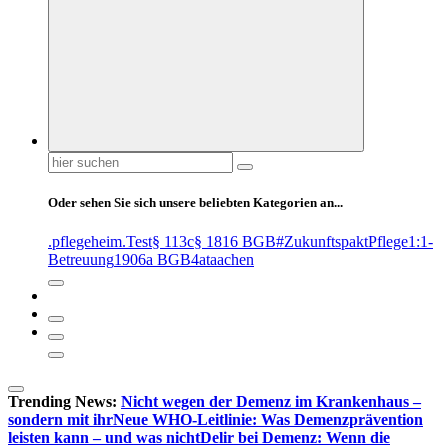
Suchen
nach:
Oder sehen Sie sich unsere beliebten Kategorien an...
.pflegeheim
.Test
§ 113c
§ 1816 BGB
#ZukunftspaktPflege
1:1-
Betreuung
1906a BGB
4at
aachen
Trending News:
Nicht wegen der Demenz im Krankenhaus –
sondern mit ihr
Neue WHO-Leitlinie: Was Demenzprävention
leisten kann – und was nicht
Delir bei Demenz: Wenn die