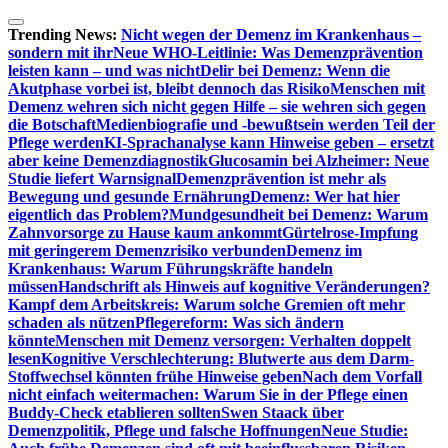
Zum
Inhalt
Trending News:
Nicht wegen der Demenz im Krankenhaus –
springen
sondern mit ihr
Neue WHO-Leitlinie: Was Demenzprävention
leisten kann – und was nicht
Delir bei Demenz: Wenn die
Akutphase vorbei ist, bleibt dennoch das Risiko
Menschen mit
Demenz wehren sich nicht gegen Hilfe – sie wehren sich gegen
die Botschaft
Medienbiografie und -bewußtsein werden Teil der
Pflege werden
KI-Sprachanalyse kann Hinweise geben – ersetzt
aber keine Demenzdiagnostik
Glucosamin bei Alzheimer: Neue
Studie liefert Warnsignal
Demenzprävention ist mehr als
Bewegung und gesunde Ernährung
Demenz: Wer hat hier
eigentlich das Problem?
Mundgesundheit bei Demenz: Warum
Zahnvorsorge zu Hause kaum ankommt
Gürtelrose-Impfung
mit geringerem Demenzrisiko verbunden
Demenz im
Krankenhaus: Warum Führungskräfte handeln
müssen
Handschrift als Hinweis auf kognitive Veränderungen?
Kampf dem Arbeitskreis: Warum solche Gremien oft mehr
schaden als nützen
Pflegereform: Was sich ändern
könnte
Menschen mit Demenz versorgen: Verhalten doppelt
lesen
Kognitive Verschlechterung: Blutwerte aus dem Darm-
Stoffwechsel könnten frühe Hinweise geben
Nach dem Vorfall
nicht einfach weitermachen: Warum Sie in der Pflege einen
Buddy-Check etablieren sollten
Swen Staack über
Demenzpolitik, Pflege und falsche Hoffnungen
Neue Studie: