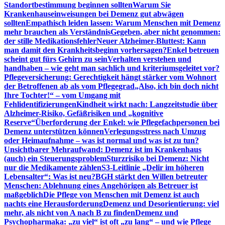
Standortbestimmung beginnen sollten
Warum Sie
Krankenhauseinweisungen bei Demenz gut abwägen
sollten
Empathisch leiden lassen: Warum Menschen mit Demenz
mehr brauchen als Verständnis
Gegeben, aber nicht genommen:
der stille Medikationsfehler
Neuer Alzheimer-Bluttest: Kann
man damit den Krankheitsbeginn vorhersagen?
Enkel betreuen
scheint gut fürs Gehirn zu sein
Verhalten verstehen und
handhaben – wie geht man sachlich und kriteriumsgeleitet vor?
Pflegeversicherung: Gerechtigkeit hängt stärker vom Wohnort
der Betroffenen ab als vom Pflegegrad
„Also, ich bin doch nicht
Ihre Tochter!“ – vom Umgang mit
Fehlidentifizierungen
Kindheit wirkt nach: Langzeitstudie über
Alzheimer-Risiko, Gefäßrisiken und „kognitive
Reserve“
Überforderung der Enkel: wie Pflegefachpersonen bei
Demenz unterstützen können
Verlegungsstress nach Umzug
oder Heimaufnahme – was ist normal und was ist zu tun?
Unsichtbarer Mehraufwand: Demenz ist im Krankenhaus
(auch) ein Steuerungsproblem
Sturzrisiko bei Demenz: Nicht
nur die Medikamente zählen
S3-Leitlinie „Delir im höheren
Lebensalter“: Was ist neu?
BGH stärkt den Willen betreuter
Menschen: Ablehnung eines Angehörigen als Betreuer ist
maßgeblich
Die Pflege von Menschen mit Demenz ist auch
nachts eine Herausforderung
Demenz und Desorientierung: viel
mehr, als nicht von A nach B zu finden
Demenz und
Psychopharmaka: „zu viel“ ist oft „zu lang“ – und wie Pflege