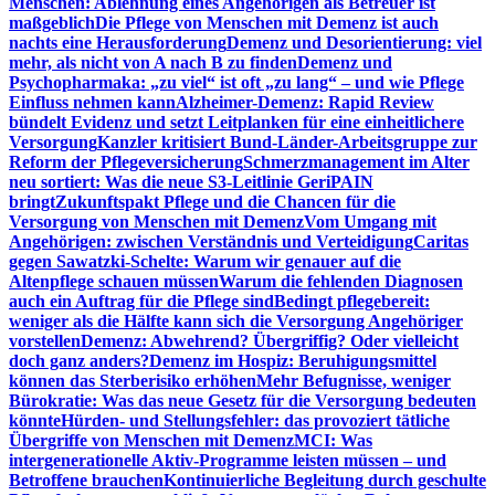
Menschen: Ablehnung eines Angehörigen als Betreuer ist
maßgeblich
Die Pflege von Menschen mit Demenz ist auch
nachts eine Herausforderung
Demenz und Desorientierung: viel
mehr, als nicht von A nach B zu finden
Demenz und
Psychopharmaka: „zu viel“ ist oft „zu lang“ – und wie Pflege
Einfluss nehmen kann
Alzheimer-Demenz: Rapid Review
bündelt Evidenz und setzt Leitplanken für eine einheitlichere
Versorgung
Kanzler kritisiert Bund-Länder-Arbeitsgruppe zur
Reform der Pflegeversicherung
Schmerzmanagement im Alter
neu sortiert: Was die neue S3-Leitlinie GeriPAIN
bringt
Zukunftspakt Pflege und die Chancen für die
Versorgung von Menschen mit Demenz
Vom Umgang mit
Angehörigen: zwischen Verständnis und Verteidigung
Caritas
gegen Sawatzki-Schelte: Warum wir genauer auf die
Altenpflege schauen müssen
Warum die fehlenden Diagnosen
auch ein Auftrag für die Pflege sind
Bedingt pflegebereit:
weniger als die Hälfte kann sich die Versorgung Angehöriger
vorstellen
Demenz: Abwehrend? Übergriffig? Oder vielleicht
doch ganz anders?
Demenz im Hospiz: Beruhigungsmittel
können das Sterberisiko erhöhen
Mehr Befugnisse, weniger
Bürokratie: Was das neue Gesetz für die Versorgung bedeuten
könnte
Hürden- und Stellungsfehler: das provoziert tätliche
Übergriffe von Menschen mit Demenz
MCI: Was
intergenerationelle Aktiv-Programme leisten müssen – und
Betroffene brauchen
Kontinuierliche Begleitung durch geschulte