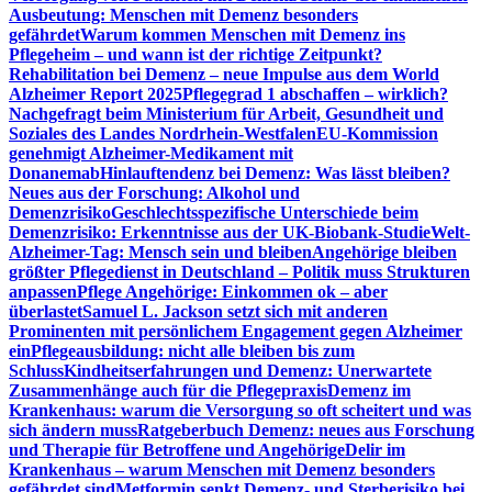
Ausbeutung: Menschen mit Demenz besonders
gefährdet
Warum kommen Menschen mit Demenz ins
Pflegeheim – und wann ist der richtige Zeitpunkt?
Rehabilitation bei Demenz – neue Impulse aus dem World
Alzheimer Report 2025
Pflegegrad 1 abschaffen – wirklich?
Nachgefragt beim Ministerium für Arbeit, Gesundheit und
Soziales des Landes Nordrhein-Westfalen
EU-Kommission
genehmigt Alzheimer-Medikament mit
Donanemab
Hinlauftendenz bei Demenz: Was lässt bleiben?
Neues aus der Forschung: Alkohol und
Demenzrisiko
Geschlechtsspezifische Unterschiede beim
Demenzrisiko: Erkenntnisse aus der UK-Biobank-Studie
Welt-
Alzheimer-Tag: Mensch sein und bleiben
Angehörige bleiben
größter Pflegedienst in Deutschland – Politik muss Strukturen
anpassen
Pflege Angehörige: Einkommen ok – aber
überlastet
Samuel L. Jackson setzt sich mit anderen
Prominenten mit persönlichem Engagement gegen Alzheimer
ein
Pflegeausbildung: nicht alle bleiben bis zum
Schluss
Kindheitserfahrungen und Demenz: Unerwartete
Zusammenhänge auch für die Pflegepraxis
Demenz im
Krankenhaus: warum die Versorgung so oft scheitert und was
sich ändern muss
Ratgeberbuch Demenz: neues aus Forschung
und Therapie für Betroffene und Angehörige
Delir im
Krankenhaus – warum Menschen mit Demenz besonders
gefährdet sind
Metformin senkt Demenz- und Sterberisiko bei