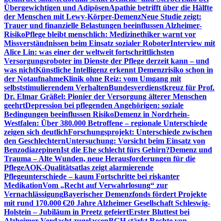
Übergewichtigen und Adipösen
Apathie betrifft über die Hälfte
der Menschen mit Lewy-Körper-Demenz
Neue Studie zeigt:
Trauer und finanzielle Belastungen beeinflussen Alzheimer-
Risiko
Pflege bleibt menschlich: Medizinethiker warnt vor
Missverständnissen beim Einsatz sozialer Roboter
Interview mit
Alice Lin: was einer der weltweit fortschrittlichsten
Versorgungsroboter im Dienste der Pflege derzeit kann – und
was nicht
Künstliche Intelligenz erkennt Demenzrisiko schon in
der Notaufnahme
Klinik ohne Reiz: vom Umgang mit
selbststimulierendem Verhalten
Bundesverdienstkreuz für Prof.
Dr. Elmar Gräßel: Pionier der Versorgung älterer Menschen
geehrt
Depression bei pflegenden Angehörigen: soziale
Bedingungen beeinflussen Risiko
Demenz in Nordrhein-
Westfalen: Über 380.000 Betroffene – regionale Unterschiede
zeigen sich deutlich
Forschungsprojekt: Unterschiede zwischen
den Geschlechtern
Untersuchung: Vorsicht beim Einsatz von
Benzodiazepinen
Ist die Ehe schlecht fürs Gehirn?
Demenz und
Trauma – Alte Wunden, neue Herausforderungen für die
Pflege
AOK-Qualitätsatlas zeigt alarmierende
Pflegeunterschiede – kaum Fortschritte bei riskanter
Medikation
Vom „Recht auf Verwahrlosung“ zur
Vernachlässigung
Bayerischer Demenzfonds fördert Projekte
mit rund 170.000 €
20 Jahre Alzheimer Gesellschaft Schleswig-
Holstein – Jubiläum in Preetz gefeiert
Erster Bluttest bei
Alzheimer-Verdacht zugelassen
BGH stärkt Rechte von