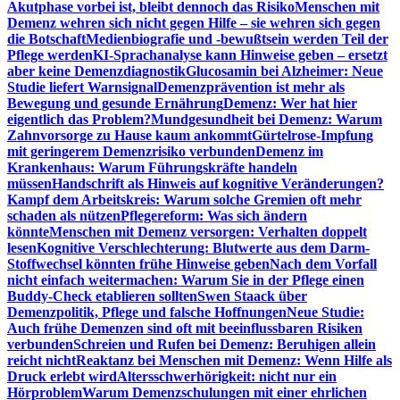
Akutphase vorbei ist, bleibt dennoch das Risiko
Menschen mit
Demenz wehren sich nicht gegen Hilfe – sie wehren sich gegen
die Botschaft
Medienbiografie und -bewußtsein werden Teil der
Pflege werden
KI-Sprachanalyse kann Hinweise geben – ersetzt
aber keine Demenzdiagnostik
Glucosamin bei Alzheimer: Neue
Studie liefert Warnsignal
Demenzprävention ist mehr als
Bewegung und gesunde Ernährung
Demenz: Wer hat hier
eigentlich das Problem?
Mundgesundheit bei Demenz: Warum
Zahnvorsorge zu Hause kaum ankommt
Gürtelrose-Impfung
mit geringerem Demenzrisiko verbunden
Demenz im
Krankenhaus: Warum Führungskräfte handeln
müssen
Handschrift als Hinweis auf kognitive Veränderungen?
Kampf dem Arbeitskreis: Warum solche Gremien oft mehr
schaden als nützen
Pflegereform: Was sich ändern
könnte
Menschen mit Demenz versorgen: Verhalten doppelt
lesen
Kognitive Verschlechterung: Blutwerte aus dem Darm-
Stoffwechsel könnten frühe Hinweise geben
Nach dem Vorfall
nicht einfach weitermachen: Warum Sie in der Pflege einen
Buddy-Check etablieren sollten
Swen Staack über
Demenzpolitik, Pflege und falsche Hoffnungen
Neue Studie:
Auch frühe Demenzen sind oft mit beeinflussbaren Risiken
verbunden
Schreien und Rufen bei Demenz: Beruhigen allein
reicht nicht
Reaktanz bei Menschen mit Demenz: Wenn Hilfe als
Druck erlebt wird
Altersschwerhörigkeit: nicht nur ein
Hörproblem
Warum Demenzschulungen mit einer ehrlichen