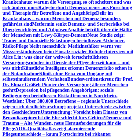
Krankenhaus: warum die Versorgung so oft scheitert und was
sich ändern muss
Ratgeberbuch Demenz: neues aus Forschung
und Therapie für Betroffene und Angehörige
Delir im
Krankenhaus – warum Menschen mit Demenz besonders
gefährdet sind
Metformin senkt Demenz- und Sterberisiko bei
Übergewichtigen und Adipösen
Apathie betrifft über die Hälfte
der Menschen mit Lewy-Körper-Demenz
Neue Studie zeigt:
Trauer und finanzielle Belastungen beeinflussen Alzheimer-
Risiko
Pflege bleibt menschlich: Medizinethiker warnt vor
Missverständnissen beim Einsatz sozialer Roboter
Interview mit
Alice Lin: was einer der weltweit fortschrittlichsten
Versorgungsroboter im Dienste der Pflege derzeit kann – und
was nicht
Künstliche Intelligenz erkennt Demenzrisiko schon in
der Notaufnahme
Klinik ohne Reiz: vom Umgang mit
selbststimulierendem Verhalten
Bundesverdienstkreuz für Prof.
Dr. Elmar Gräßel: Pionier der Versorgung älterer Menschen
geehrt
Depression bei pflegenden Angehörigen: soziale
Bedingungen beeinflussen Risiko
Demenz in Nordrhein-
Westfalen: Über 380.000 Betroffene – regionale Unterschiede
zeigen sich deutlich
Forschungsprojekt: Unterschiede zwischen
den Geschlechtern
Untersuchung: Vorsicht beim Einsatz von
Benzodiazepinen
Ist die Ehe schlecht fürs Gehirn?
Demenz und
Trauma – Alte Wunden, neue Herausforderungen für die
Pflege
AOK-Qualitätsatlas zeigt alarmierende
Pflegeunterschiede – kaum Fortschritte bei riskanter