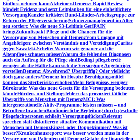
Einfluss nehmen kann
Alzheimer-Demenz: Rapid Review
bündelt Evidenz und setzt Leitplanken für eine einheitlichere
Versorgung
Kanzler kritisiert Bund-Länder-Arbeitsgruppe zur
Reform der Pflegeversicherung
Schmerzmanagement im Alter
neu sortiert: Was die neue S3-Leitlinie GeriPAIN
bringt
Zukunftspakt Pflege und die Chancen für die
Versorgung von Menschen mit Demenz
Vom Umgang mit
Angehörigen: zwischen Verständnis und Verteidigung
Caritas
gegen Sawatzki-Schelte: Warum wir genauer auf die
Altenpflege schauen müssen
Warum die fehlenden Diagnosen
auch ein Auftrag für die Pflege sind
Bedingt pflegebereit:
weniger als die Hälfte kann sich die Versorgung Angehöriger
vorstellen
Demenz: Abwehrend? Übergriffig? Oder vielleicht
doch ganz anders?
Demenz im Hospiz: Beruhigungsmittel
können das Sterberisiko erhöhen
Mehr Befugnisse, weniger
Bürokratie: Was das neue Gesetz für die Versorgung bedeuten
könnte
Hürden- und Stellungsfehler: das provoziert tätliche
Übergriffe von Menschen mit Demenz
MCI: Was
intergenerationelle Aktiv-Programme leisten müssen – und
Betroffene brauchen
Kontinuierliche Begleitung durch geschulte
Pflegefachpersonen schließt Versorgungslücken
Relevant
sprechen statt diskutieren: situative Kommunikation mit
Menschen mit Demenz
Einzel- oder Doppelzimmer? Was ist
besser?
Krankenhausreport: was besser werden muss in der
Versorgung von Patienten mit Demenz
Gefahr der finanziellen