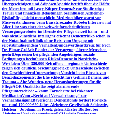
Übergewichtigen und Adipösen
Apathie betrifft über die Hälfte
der Menschen mit Lewy-Körper-Demenz
Neue Studie zeigt:
Trauer und finanzielle Belastungen beeinflussen Alzheimer-
Risiko
Pflege bleibt menschlich: Medizinethiker warnt vor
Missverständnissen beim Einsatz sozialer Roboter
Interview mit
Alice Lin: was einer der weltweit fortschrittlichsten
Versorgungsroboter im Dienste der Pflege derzeit kann – und
was nicht
Künstliche Intelligenz erkennt Demenzrisiko schon in
der Notaufnahme
Klinik ohne Reiz: vom Umgang mit
selbststimulierendem Verhalten
Bundesverdienstkreuz für Prof.
Dr. Elmar Gräßel: Pionier der Versorgung älterer Menschen
geehrt
Depression bei pflegenden Angehörigen: soziale
Bedingungen beeinflussen Risiko
Demenz in Nordrhein-
Westfalen: Über 380.000 Betroffene – regionale Unterschiede
zeigen sich deutlich
Forschungsprojekt: Unterschiede zwischen
den Geschlechtern
Untersuchung: Vorsicht beim Einsatz von
Benzodiazepinen
Ist die Ehe schlecht fürs Gehirn?
Demenz und
Trauma – Alte Wunden, neue Herausforderungen für die
Pflege
AOK-Qualitätsatlas zeigt alarmierende
Pflegeunterschiede – kaum Fortschritte bei riskanter
Medikation
Vom „Recht auf Verwahrlosung“ zur
Vernachlässigung
Bayerischer Demenzfonds fördert Projekte
mit rund 170.000 €
20 Jahre Alzheimer Gesellschaft Schleswig-
Holstein – Jubiläum in Preetz gefeiert
Erster Bluttest bei
Alzheimer-Verdacht zugelassen
BGH stärkt Rechte von