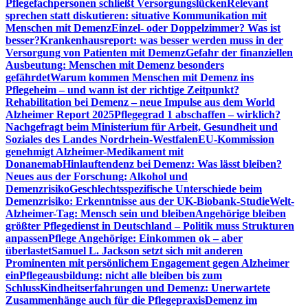
Pflegefachpersonen schließt Versorgungslücken
Relevant
sprechen statt diskutieren: situative Kommunikation mit
Menschen mit Demenz
Einzel- oder Doppelzimmer? Was ist
besser?
Krankenhausreport: was besser werden muss in der
Versorgung von Patienten mit Demenz
Gefahr der finanziellen
Ausbeutung: Menschen mit Demenz besonders
gefährdet
Warum kommen Menschen mit Demenz ins
Pflegeheim – und wann ist der richtige Zeitpunkt?
Rehabilitation bei Demenz – neue Impulse aus dem World
Alzheimer Report 2025
Pflegegrad 1 abschaffen – wirklich?
Nachgefragt beim Ministerium für Arbeit, Gesundheit und
Soziales des Landes Nordrhein-Westfalen
EU-Kommission
genehmigt Alzheimer-Medikament mit
Donanemab
Hinlauftendenz bei Demenz: Was lässt bleiben?
Neues aus der Forschung: Alkohol und
Demenzrisiko
Geschlechtsspezifische Unterschiede beim
Demenzrisiko: Erkenntnisse aus der UK-Biobank-Studie
Welt-
Alzheimer-Tag: Mensch sein und bleiben
Angehörige bleiben
größter Pflegedienst in Deutschland – Politik muss Strukturen
anpassen
Pflege Angehörige: Einkommen ok – aber
überlastet
Samuel L. Jackson setzt sich mit anderen
Prominenten mit persönlichem Engagement gegen Alzheimer
ein
Pflegeausbildung: nicht alle bleiben bis zum
Schluss
Kindheitserfahrungen und Demenz: Unerwartete
Zusammenhänge auch für die Pflegepraxis
Demenz im