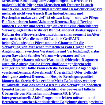
Menschen: Ablehnung eines Angehörigen als Betreuer ist
maßgeblich
Die Pflege von Menschen mit Demenz ist auch
nachts eine Herausforderung
Demenz und Desorientierung: viel
mehr, als nicht von A nach B zu finden
Demenz und
Psychopharmaka: „zu viel“ ist oft „zu lang“ – und wie Pflege
Einfluss nehmen kann
Alzheimer-Demenz: Rapid Review
bündelt Evidenz und setzt Leitplanken für eine einheitlichere
Versorgung
Kanzler kritisiert Bund-Länder-Arbeitsgruppe zur
Reform der Pflegeversicherung
Schmerzmanagement im Alter
neu sortiert: Was die neue S3-Leitlinie GeriPAIN
bringt
Zukunftspakt Pflege und die Chancen für die
Versorgung von Menschen mit Demenz
Vom Umgang mit
Angehörigen: zwischen Verständnis und Verteidigung
Caritas
gegen Sawatzki-Schelte: Warum wir genauer auf die
Altenpflege schauen müssen
Warum die fehlenden Diagnosen
auch ein Auftrag für die Pflege sind
Bedingt pflegebereit:
weniger als die Hälfte kann sich die Versorgung Angehöriger
vorstellen
Demenz: Abwehrend? Übergriffig? Oder vielleicht
doch ganz anders?
Demenz im Hospiz: Beruhigungsmittel
können das Sterberisiko erhöhen
Mehr Befugnisse, weniger
Bürokratie: Was das neue Gesetz für die Versorgung bedeuten
könnte
Hürden- und Stellungsfehler: das provoziert tätliche
Übergriffe von Menschen mit Demenz
MCI: Was
intergenerationelle Aktiv-Programme leisten müssen – und
Betroffene brauchen
Kontinuierliche Begleitung durch geschulte