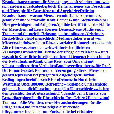
Krankenhaus: warum die Versorgung so oft scheitert und was
sich ändern muss
Ratgeberbuch Demenz: neues aus Forschung
und Therapie für Betroffene und Angehörige
Delir im
Krankenhaus – warum Menschen mit Demenz besonders
gefährdet sind
Metformin senkt Demenz- und Sterberisiko bei
Übergewichtigen und Adipösen
Apathie betrifft über die Hälfte
der Menschen mit Lewy-Körper-Demenz
Neue Studie zeigt:
Trauer und finanzielle Belastungen beeinflussen Alzheimer-
Risiko
Pflege bleibt menschlich: Medizinethiker warnt vor
Missverständnissen beim Einsatz sozialer Roboter
Interview mit
Alice Lin: was einer der weltweit fortschrittlichsten
Versorgungsroboter im Dienste der Pflege derzeit kann – und
was nicht
Künstliche Intelligenz erkennt Demenzrisiko schon in
der Notaufnahme
Klinik ohne Reiz: vom Umgang mit
selbststimulierendem Verhalten
Bundesverdienstkreuz für Prof.
Dr. Elmar Gräßel: Pionier der Versorgung älterer Menschen
geehrt
Depression bei pflegenden Angehörigen: soziale
Bedingungen beeinflussen Risiko
Demenz in Nordrhein-
Westfalen: Über 380.000 Betroffene – regionale Unterschiede
zeigen sich deutlich
Forschungsprojekt: Unterschiede zwischen
den Geschlechtern
Untersuchung: Vorsicht beim Einsatz von
Benzodiazepinen
Ist die Ehe schlecht fürs Gehirn?
Demenz und
Trauma – Alte Wunden, neue Herausforderungen für die
Pflege
AOK-Qualitätsatlas zeigt alarmierende
Pflegeunterschiede – kaum Fortschritte bei riskanter