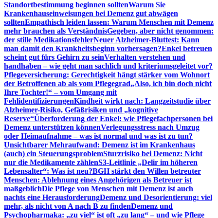
Standortbestimmung beginnen sollten
Warum Sie
Krankenhauseinweisungen bei Demenz gut abwägen
sollten
Empathisch leiden lassen: Warum Menschen mit Demenz
mehr brauchen als Verständnis
Gegeben, aber nicht genommen:
der stille Medikationsfehler
Neuer Alzheimer-Bluttest: Kann
man damit den Krankheitsbeginn vorhersagen?
Enkel betreuen
scheint gut fürs Gehirn zu sein
Verhalten verstehen und
handhaben – wie geht man sachlich und kriteriumsgeleitet vor?
Pflegeversicherung: Gerechtigkeit hängt stärker vom Wohnort
der Betroffenen ab als vom Pflegegrad
„Also, ich bin doch nicht
Ihre Tochter!“ – vom Umgang mit
Fehlidentifizierungen
Kindheit wirkt nach: Langzeitstudie über
Alzheimer-Risiko, Gefäßrisiken und „kognitive
Reserve“
Überforderung der Enkel: wie Pflegefachpersonen bei
Demenz unterstützen können
Verlegungsstress nach Umzug
oder Heimaufnahme – was ist normal und was ist zu tun?
Unsichtbarer Mehraufwand: Demenz ist im Krankenhaus
(auch) ein Steuerungsproblem
Sturzrisiko bei Demenz: Nicht
nur die Medikamente zählen
S3-Leitlinie „Delir im höheren
Lebensalter“: Was ist neu?
BGH stärkt den Willen betreuter
Menschen: Ablehnung eines Angehörigen als Betreuer ist
maßgeblich
Die Pflege von Menschen mit Demenz ist auch
nachts eine Herausforderung
Demenz und Desorientierung: viel
mehr, als nicht von A nach B zu finden
Demenz und
Psychopharmaka: „zu viel“ ist oft „zu lang“ – und wie Pflege