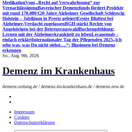
Medikation
Vom „Recht auf Verwahrlosung“ zur
Vernachlässigung
Bayerischer Demenzfonds fördert Projekte
mit rund 170.000 €
20 Jahre Alzheimer Gesellschaft Schleswig-
Holstein – Jubiläum in Preetz gefeiert
Erster Bluttest bei
Alzheimer-Verdacht zugelassen
BGH stärkt Rechte von
Angehörigen bei der Betreuerauswahl
Buchempfehlung:
Lernen mit der Alzheimerkrankheit zu leben
Lecanemab –
einfach erklärt
Internationaler Tag der Pflegenden 2025
„Ich
sehe was, was Du nicht siehst….“: Illusionen bei Demenz
erkennen
So.. Aug. 9th, 2026
Demenz im Krankenhaus
demenz-zeitung.de / demenz-im-krankenhaus.de / demenz-nrw.de
Impressum
Cookies
Datenschutzerklärung