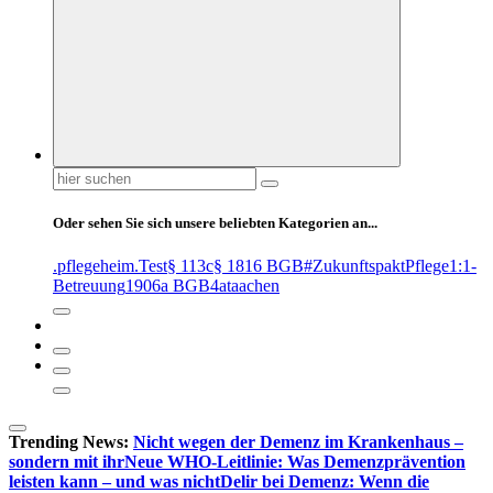
Suchen
nach:
Oder sehen Sie sich unsere beliebten Kategorien an...
.pflegeheim
.Test
§ 113c
§ 1816 BGB
#ZukunftspaktPflege
1:1-
Betreuung
1906a BGB
4at
aachen
Trending News:
Nicht wegen der Demenz im Krankenhaus –
sondern mit ihr
Neue WHO-Leitlinie: Was Demenzprävention
leisten kann – und was nicht
Delir bei Demenz: Wenn die