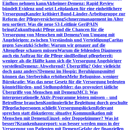
Einfluss nehmen kann
Alzheimer-Demenz: Rapid Review
bündelt Evidenz und setzt Leitplanken für eine einheitlichere
Versorgung
Kanzler kritisiert Bund-Länder-Arbeitsgruppe zur
Reform der Pflegeversicherung
Schmerzmanagement im Alter
neu sortiert: Was die neue S3-Leitlinie GeriPAIN
bringt
Zukunftspakt Pflege und die Chancen für die
Versorgung von Menschen mit Demenz
Vom Umgang mit
Angehörigen: zwischen Verständnis und Verteidigung
Caritas
gegen Sawatzki-Schelte: Warum wir genauer auf die
Altenpflege schauen müssen
Warum die fehlenden Diagnosen
auch ein Auftrag für die Pflege sind
Bedingt pflegebereit:
weniger als die Hälfte kann sich die Versorgung Angehöriger
vorstellen
Demenz: Abwehrend? Übergriffig? Oder vielleicht
doch ganz anders?
Demenz im Hospiz: Beruhigungsmittel
können das Sterberisiko erhöhen
Mehr Befugnisse, weniger
Bürokratie: Was das neue Gesetz für die Versorgung bedeuten
könnte
Hürden- und Stellungsfehler: das provoziert tätliche
Übergriffe von Menschen mit Demenz
MCI: Was
intergenerationelle Aktiv-Programme leisten müssen – und
Betroffene brauchen
Kontinuierliche Begleitung durch geschulte
Pflegefachpersonen schließt Versorgungslücken
Relevant
sprechen statt diskutieren: situative Kommunikation mit
Menschen mit Demenz
Einzel- oder Doppelzimmer? Was ist
besser?
Krankenhausreport: was besser werden muss in der
Versorgung von Patienten mit Demenz
Gefahr der finanziellen