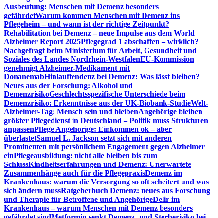
Ausbeutung: Menschen mit Demenz besonders
gefährdet
Warum kommen Menschen mit Demenz ins
Pflegeheim – und wann ist der richtige Zeitpunkt?
Rehabilitation bei Demenz – neue Impulse aus dem World
Alzheimer Report 2025
Pflegegrad 1 abschaffen – wirklich?
Nachgefragt beim Ministerium für Arbeit, Gesundheit und
Soziales des Landes Nordrhein-Westfalen
EU-Kommission
genehmigt Alzheimer-Medikament mit
Donanemab
Hinlauftendenz bei Demenz: Was lässt bleiben?
Neues aus der Forschung: Alkohol und
Demenzrisiko
Geschlechtsspezifische Unterschiede beim
Demenzrisiko: Erkenntnisse aus der UK-Biobank-Studie
Welt-
Alzheimer-Tag: Mensch sein und bleiben
Angehörige bleiben
größter Pflegedienst in Deutschland – Politik muss Strukturen
anpassen
Pflege Angehörige: Einkommen ok – aber
überlastet
Samuel L. Jackson setzt sich mit anderen
Prominenten mit persönlichem Engagement gegen Alzheimer
ein
Pflegeausbildung: nicht alle bleiben bis zum
Schluss
Kindheitserfahrungen und Demenz: Unerwartete
Zusammenhänge auch für die Pflegepraxis
Demenz im
Krankenhaus: warum die Versorgung so oft scheitert und was
sich ändern muss
Ratgeberbuch Demenz: neues aus Forschung
und Therapie für Betroffene und Angehörige
Delir im
Krankenhaus – warum Menschen mit Demenz besonders
gefährdet sind
Metformin senkt Demenz- und Sterberisiko bei