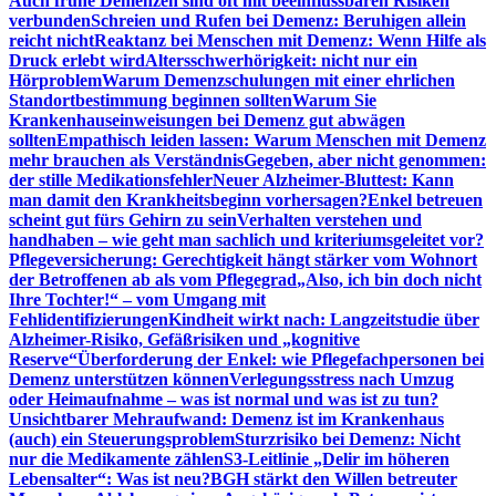
Auch frühe Demenzen sind oft mit beeinflussbaren Risiken
verbunden
Schreien und Rufen bei Demenz: Beruhigen allein
reicht nicht
Reaktanz bei Menschen mit Demenz: Wenn Hilfe als
Druck erlebt wird
Altersschwerhörigkeit: nicht nur ein
Hörproblem
Warum Demenzschulungen mit einer ehrlichen
Standortbestimmung beginnen sollten
Warum Sie
Krankenhauseinweisungen bei Demenz gut abwägen
sollten
Empathisch leiden lassen: Warum Menschen mit Demenz
mehr brauchen als Verständnis
Gegeben, aber nicht genommen:
der stille Medikationsfehler
Neuer Alzheimer-Bluttest: Kann
man damit den Krankheitsbeginn vorhersagen?
Enkel betreuen
scheint gut fürs Gehirn zu sein
Verhalten verstehen und
handhaben – wie geht man sachlich und kriteriumsgeleitet vor?
Pflegeversicherung: Gerechtigkeit hängt stärker vom Wohnort
der Betroffenen ab als vom Pflegegrad
„Also, ich bin doch nicht
Ihre Tochter!“ – vom Umgang mit
Fehlidentifizierungen
Kindheit wirkt nach: Langzeitstudie über
Alzheimer-Risiko, Gefäßrisiken und „kognitive
Reserve“
Überforderung der Enkel: wie Pflegefachpersonen bei
Demenz unterstützen können
Verlegungsstress nach Umzug
oder Heimaufnahme – was ist normal und was ist zu tun?
Unsichtbarer Mehraufwand: Demenz ist im Krankenhaus
(auch) ein Steuerungsproblem
Sturzrisiko bei Demenz: Nicht
nur die Medikamente zählen
S3-Leitlinie „Delir im höheren
Lebensalter“: Was ist neu?
BGH stärkt den Willen betreuter