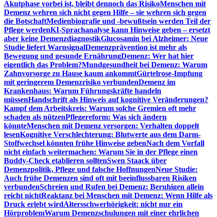
Akutphase vorbei ist, bleibt dennoch das Risiko
Menschen mit
Demenz wehren sich nicht gegen Hilfe – sie wehren sich gegen
die Botschaft
Medienbiografie und -bewußtsein werden Teil der
Pflege werden
KI-Sprachanalyse kann Hinweise geben – ersetzt
aber keine Demenzdiagnostik
Glucosamin bei Alzheimer: Neue
Studie liefert Warnsignal
Demenzprävention ist mehr als
Bewegung und gesunde Ernährung
Demenz: Wer hat hier
eigentlich das Problem?
Mundgesundheit bei Demenz: Warum
Zahnvorsorge zu Hause kaum ankommt
Gürtelrose-Impfung
mit geringerem Demenzrisiko verbunden
Demenz im
Krankenhaus: Warum Führungskräfte handeln
müssen
Handschrift als Hinweis auf kognitive Veränderungen?
Kampf dem Arbeitskreis: Warum solche Gremien oft mehr
schaden als nützen
Pflegereform: Was sich ändern
könnte
Menschen mit Demenz versorgen: Verhalten doppelt
lesen
Kognitive Verschlechterung: Blutwerte aus dem Darm-
Stoffwechsel könnten frühe Hinweise geben
Nach dem Vorfall
nicht einfach weitermachen: Warum Sie in der Pflege einen
Buddy-Check etablieren sollten
Swen Staack über
Demenzpolitik, Pflege und falsche Hoffnungen
Neue Studie:
Auch frühe Demenzen sind oft mit beeinflussbaren Risiken
verbunden
Schreien und Rufen bei Demenz: Beruhigen allein
reicht nicht
Reaktanz bei Menschen mit Demenz: Wenn Hilfe als
Druck erlebt wird
Altersschwerhörigkeit: nicht nur ein
Hörproblem
Warum Demenzschulungen mit einer ehrlichen