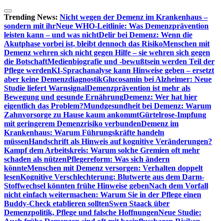
Zum
Inhalt
Trending News:
Nicht wegen der Demenz im Krankenhaus –
springen
sondern mit ihr
Neue WHO-Leitlinie: Was Demenzprävention
leisten kann – und was nicht
Delir bei Demenz: Wenn die
Akutphase vorbei ist, bleibt dennoch das Risiko
Menschen mit
Demenz wehren sich nicht gegen Hilfe – sie wehren sich gegen
die Botschaft
Medienbiografie und -bewußtsein werden Teil der
Pflege werden
KI-Sprachanalyse kann Hinweise geben – ersetzt
aber keine Demenzdiagnostik
Glucosamin bei Alzheimer: Neue
Studie liefert Warnsignal
Demenzprävention ist mehr als
Bewegung und gesunde Ernährung
Demenz: Wer hat hier
eigentlich das Problem?
Mundgesundheit bei Demenz: Warum
Zahnvorsorge zu Hause kaum ankommt
Gürtelrose-Impfung
mit geringerem Demenzrisiko verbunden
Demenz im
Krankenhaus: Warum Führungskräfte handeln
müssen
Handschrift als Hinweis auf kognitive Veränderungen?
Kampf dem Arbeitskreis: Warum solche Gremien oft mehr
schaden als nützen
Pflegereform: Was sich ändern
könnte
Menschen mit Demenz versorgen: Verhalten doppelt
lesen
Kognitive Verschlechterung: Blutwerte aus dem Darm-
Stoffwechsel könnten frühe Hinweise geben
Nach dem Vorfall
nicht einfach weitermachen: Warum Sie in der Pflege einen
Buddy-Check etablieren sollten
Swen Staack über
Demenzpolitik, Pflege und falsche Hoffnungen
Neue Studie: