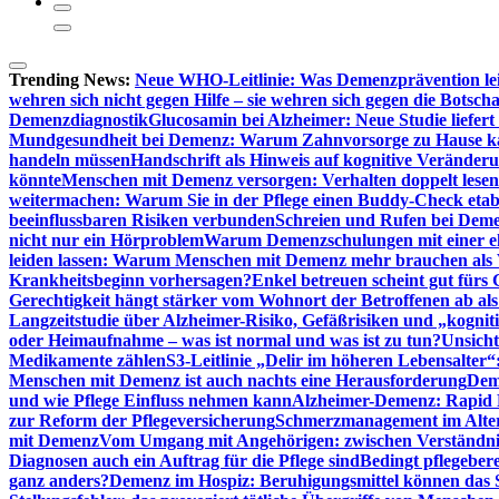
Trending News:
Neue WHO-Leitlinie: Was Demenzprävention lei
wehren sich nicht gegen Hilfe – sie wehren sich gegen die Botscha
Demenzdiagnostik
Glucosamin bei Alzheimer: Neue Studie liefer
Mundgesundheit bei Demenz: Warum Zahnvorsorge zu Hause
handeln müssen
Handschrift als Hinweis auf kognitive Veränder
könnte
Menschen mit Demenz versorgen: Verhalten doppelt lesen
weitermachen: Warum Sie in der Pflege einen Buddy-Check etabl
beeinflussbaren Risiken verbunden
Schreien und Rufen bei Demen
nicht nur ein Hörproblem
Warum Demenzschulungen mit einer eh
leiden lassen: Warum Menschen mit Demenz mehr brauchen als 
Krankheitsbeginn vorhersagen?
Enkel betreuen scheint gut fürs 
Gerechtigkeit hängt stärker vom Wohnort der Betroffenen ab al
Langzeitstudie über Alzheimer-Risiko, Gefäßrisiken und „kognit
oder Heimaufnahme – was ist normal und was ist zu tun?
Unsich
Medikamente zählen
S3-Leitlinie „Delir im höheren Lebensalter“
Menschen mit Demenz ist auch nachts eine Herausforderung
Deme
und wie Pflege Einfluss nehmen kann
Alzheimer-Demenz: Rapid Re
zur Reform der Pflegeversicherung
Schmerzmanagement im Alter n
mit Demenz
Vom Umgang mit Angehörigen: zwischen Verständni
Diagnosen auch ein Auftrag für die Pflege sind
Bedingt pflegebere
ganz anders?
Demenz im Hospiz: Beruhigungsmittel können das S