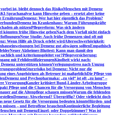
orbei ist, bleibt dennoch das Risiko
Menschen mit Demenz
n
KI-Sprachanalyse kann Hinweise geben – ersetzt aber keine
de Ernährung
Demenz: Wer hat hier eigentlich das Problem?
verbunden
Demenz im Krankenhaus: Warum Führungskräfte
chaden als nützen
Pflegereform: Was sich ändern
el könnten frühe Hinweise geben
Nach dem Vorfall nicht einfach
 Hoffnungen
Neue Studie: Auch frühe Demenzen sind oft mit
z: Wenn Hilfe als Druck erlebt wird
Altersschwerhörigkeit:
hauseinweisungen bei Demenz gut abwägen sollten
Empathisch
fehler
Neuer Alzheimer-Bluttest: Kann man damit den
achlich und kriteriumsgeleitet vor?
Pflegeversicherung:
mgang mit Fehlidentifizierungen
Kindheit wirkt nach:
i Demenz unterstützen können
Verlegungsstress nach Umzug
uerungsproblem
Sturzrisiko bei Demenz: Nicht nur die
ng eines Angehörigen als Betreuer ist maßgeblich
Die Pflege von
den
Demenz und Psychopharmaka: „zu viel“ ist oft „zu lang“ –
here Versorgung
Kanzler kritisiert Bund-Länder-Arbeitsgruppe
pakt Pflege und die Chancen für die Versorgung von Menschen
nauer auf die Altenpflege schauen müssen
Warum die fehlenden
rstellen
Demenz: Abwehrend? Übergriffig? Oder vielleicht doch
s neue Gesetz für die Versorgung bedeuten könnte
Hürden- und
en müssen – und Betroffene brauchen
Kontinuierliche Begleitung
t Menschen mit Demenz
Einzel- oder Doppelzimmer? Was ist