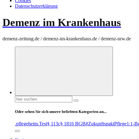
Cookies
Datenschutzerklärung
Demenz im Krankenhaus
demenz-zeitung.de / demenz-im-krankenhaus.de / demenz-nrw.de
Suchen
nach:
Oder sehen Sie sich unsere beliebten Kategorien an...
.pflegeheim
.Test
§ 113c
§ 1816 BGB
#ZukunftspaktPflege
1:1-B