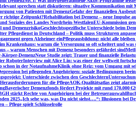
n mit Demenz
MCI: Was intergenerationelle Aktiv-Programme leist
Relevant sprechen statt diskutieren: situative Kommunikation mi
sorgung von Patienten mit Demenz
Gefahr der finanziellen Ausbe
 richtige Zeitpunkt?
Rehabilitation bei Demenz – neue Impulse 
 und Soziales des Landes Nordrhein-Westfalen
EU-Kommission gen
ol und Demenzrisiko
Geschlechtsspezifische Unterschiede beim De
ter Pflegedienst in Deutschland – Politik muss Strukturen anpass
ngagement gegen Alzheimer ein
Pflegeausbildung: nicht alle bleiben
m Krankenhaus: warum die Versorgung so oft scheitert und was 
aus – warum Menschen mit Demenz besonders gefährdet sind
Metf
ewy-Körper-Demenz
Neue Studie zeigt: Trauer und finanzielle Belast
ler Roboter
Interview mit Alice Lin: was einer der weltweit fortsch
ko schon in der Notaufnahme
Klinik ohne Reiz: vom Umgang mit se
epression bei pflegenden Angehörigen: soziale Bedingungen beein
gsprojekt: Unterschiede zwischen den Geschlechtern
Untersuchung
erausforderungen für die Pflege
AOK-Qualitätsatlas zeigt alarmi
ung
Bayerischer Demenzfonds fördert Projekte mit rund 170.000 €
2
BGH stärkt Rechte von Angehörigen bei der Betreuerauswahl
Buch
enden 2025
„Ich sehe was, was Du nicht siehst….“: Illusionen bei 
 – Pflege spielt Schlüsselrolle