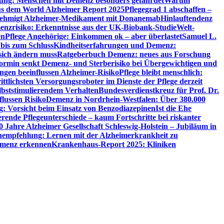
utung: Menschen mit Demenz besonders gefährdet
Warum
aus dem World Alzheimer Report 2025
Pflegegrad 1 abschaffen –
ehmigt Alzheimer-Medikament mit Donanemab
Hinlauftendenz
menzrisiko: Erkenntnisse aus der UK-Biobank-Studie
Welt-
en
Pflege Angehörige: Einkommen ok – aber überlastet
Samuel L.
 bis zum Schluss
Kindheitserfahrungen und Demenz:
sich ändern muss
Ratgeberbuch Demenz: neues aus Forschung
ormin senkt Demenz- und Sterberisiko bei Übergewichtigen und
ungen beeinflussen Alzheimer-Risiko
Pflege bleibt menschlich:
rittlichsten Versorgungsroboter im Dienste der Pflege derzeit
lbststimulierendem Verhalten
Bundesverdienstkreuz für Prof. Dr.
flussen Risiko
Demenz in Nordrhein-Westfalen: Über 380.000
: Vorsicht beim Einsatz von Benzodiazepinen
Ist die Ehe
erende Pflegeunterschiede – kaum Fortschritte bei riskanter
0 Jahre Alzheimer Gesellschaft Schleswig-Holstein – Jubiläum in
empfehlung: Lernen mit der Alzheimerkrankheit zu
Demenz erkennen
Krankenhaus-Report 2025: Kliniken