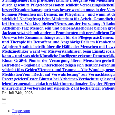
Stellungsfehler: das provoziert tätliche Übergriffe von Mensche
durch geschulte Pflegefachpersonen schließt Versorgungslücken
besser?
Krankenhausreport: was besser werden muss in der Ver
kommen Menschen mit Demenz ins Pflegeheim – und wann ist der
wirklich? Nachgefragt beim Ministerium für Arbeit, Gesundheit
bei Demenz: Was lässt bleiben?
Neues aus der Forschung: Alkoh
Alzheimer-Tag: Mensch sein und bleiben
Angehörige bleiben größ
Jackson setzt sich mit anderen Prominenten mit persönlichem E
Unerwartete Zusammenhänge auch für die Pflegepraxis
Demenz i
und Therapie für Betroffene und Angehörige
Delir im Krankenh
Adipösen
Apathie betrifft über die Hälfte der Menschen mit L
Medizinethiker warnt vor Missverständnissen beim Einsatz sozia
kann – und was nicht
Künstliche Intelligenz erkennt Demenzrisi
Elmar Gräßel: Pionier der Versorgung älterer Menschen geehrt
D
Betroffene – regionale Unterschiede zeigen sich deutlich
Forschun
schlecht fürs Gehirn?
Demenz und Trauma – Alte Wunden, neue H
Medikation
Vom „Recht auf Verwahrlosung“ zur Vernachlässig
Preetz gefeiert
Erster Bluttest bei Alzheimer-Verdacht zugelassen
leben
Lecanemab – einfach erklärt
Internationaler Tag der Pfleg
unzureichend vorbereitet auf steigende Zahl hochaltriger Patienten
Fr.. Juli 24th, 2026
Impressum