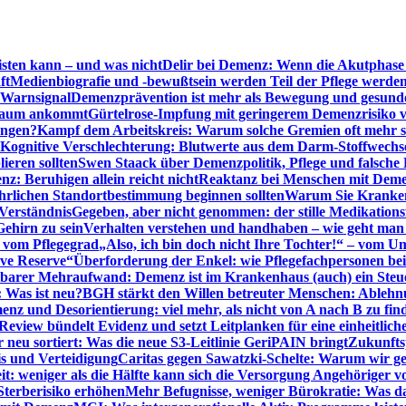
sten kann – und was nicht
Delir bei Demenz: Wenn die Akutphase v
ft
Medienbiografie und -bewußtsein werden Teil der Pflege werde
t Warnsignal
Demenzprävention ist mehr als Bewegung und gesun
 kaum ankommt
Gürtelrose-Impfung mit geringerem Demenzrisiko 
ungen?
Kampf dem Arbeitskreis: Warum solche Gremien oft mehr s
Kognitive Verschlechterung: Blutwerte aus dem Darm-Stoffwechs
ieren sollten
Swen Staack über Demenzpolitik, Pflege und falsche
z: Beruhigen allein reicht nicht
Reaktanz bei Menschen mit Demen
rlichen Standortbestimmung beginnen sollten
Warum Sie Kranken
Verständnis
Gegeben, aber nicht genommen: der stille Medikations
Gehirn zu sein
Verhalten verstehen und handhaben – wie geht man s
s vom Pflegegrad
„Also, ich bin doch nicht Ihre Tochter!“ – vom U
ive Reserve“
Überforderung der Enkel: wie Pflegefachpersonen be
tbarer Mehraufwand: Demenz ist im Krankenhaus (auch) ein Ste
: Was ist neu?
BGH stärkt den Willen betreuter Menschen: Ablehnu
nz und Desorientierung: viel mehr, als nicht von A nach B zu fin
view bündelt Evidenz und setzt Leitplanken für eine einheitlic
eu sortiert: Was die neue S3-Leitlinie GeriPAIN bringt
Zukunfts
s und Verteidigung
Caritas gegen Sawatzki-Schelte: Warum wir ge
it: weniger als die Hälfte kann sich die Versorgung Angehöriger vo
terberisiko erhöhen
Mehr Befugnisse, weniger Bürokratie: Was da