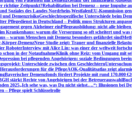
sorgung von Patienten mit Demenz
Gefahr der finanziellen Ausbe
 richtige Zeitpunkt?
Rehabilitation bei Demenz – neue Impulse 
 und Soziales des Landes Nordrhein-Westfalen
EU-Kommission gen
ol und Demenzrisiko
Geschlechtsspezifische Unterschiede beim De
ter Pflegedienst in Deutschland – Politik muss Strukturen anpass
ngagement gegen Alzheimer ein
Pflegeausbildung: nicht alle bleiben
m Krankenhaus: warum die Versorgung so oft scheitert und was 
aus – warum Menschen mit Demenz besonders gefährdet sind
Metf
ewy-Körper-Demenz
Neue Studie zeigt: Trauer und finanzielle Belast
ler Roboter
Interview mit Alice Lin: was einer der weltweit fortsch
ko schon in der Notaufnahme
Klinik ohne Reiz: vom Umgang mit se
epression bei pflegenden Angehörigen: soziale Bedingungen beein
gsprojekt: Unterschiede zwischen den Geschlechtern
Untersuchung
erausforderungen für die Pflege
AOK-Qualitätsatlas zeigt alarmi
ung
Bayerischer Demenzfonds fördert Projekte mit rund 170.000 €
2
BGH stärkt Rechte von Angehörigen bei der Betreuerauswahl
Buch
enden 2025
„Ich sehe was, was Du nicht siehst….“: Illusionen bei 
 – Pflege spielt Schlüsselrolle