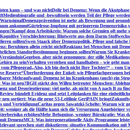
sten kann – und was nicht
Delir bei Demenz: Wenn die Akutphase v
ft
Medienbiografie und -bewußtsein werden Teil der Pflege werde
t Warnsignal
Demenzprävention ist mehr als Bewegung und gesun
 kaum ankommt
Gürtelrose-Impfung mit geringerem Demenzrisiko 
ungen?
Kampf dem Arbeitskreis: Warum solche Gremien oft mehr s
Kognitive Verschlechterung: Blutwerte aus dem Darm-Stoffwechs
ieren sollten
Swen Staack über Demenzpolitik, Pflege und falsche
z: Beruhigen allein reicht nicht
Reaktanz bei Menschen mit Demen
rlichen Standortbestimmung beginnen sollten
Warum Sie Kranken
Verständnis
Gegeben, aber nicht genommen: der stille Medikations
Gehirn zu sein
Verhalten verstehen und handhaben – wie geht man s
s vom Pflegegrad
„Also, ich bin doch nicht Ihre Tochter!“ – vom U
ive Reserve“
Überforderung der Enkel: wie Pflegefachpersonen be
tbarer Mehraufwand: Demenz ist im Krankenhaus (auch) ein Ste
: Was ist neu?
BGH stärkt den Willen betreuter Menschen: Ablehnu
nz und Desorientierung: viel mehr, als nicht von A nach B zu fin
view bündelt Evidenz und setzt Leitplanken für eine einheitlic
eu sortiert: Was die neue S3-Leitlinie GeriPAIN bringt
Zukunfts
s und Verteidigung
Caritas gegen Sawatzki-Schelte: Warum wir ge
it: weniger als die Hälfte kann sich die Versorgung Angehöriger vo
terberisiko erhöhen
Mehr Befugnisse, weniger Bürokratie: Was da
n mit Demenz
MCI: Was intergenerationelle Aktiv-Programme leist
Relevant sprechen statt diskutieren: situative Kommunikation mi