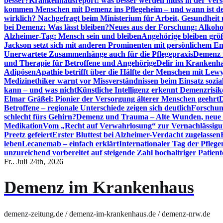
besser?
Krankenhausreport: was besser werden muss in der Ver
kommen Menschen mit Demenz ins Pflegeheim – und wann ist der
wirklich? Nachgefragt beim Ministerium für Arbeit, Gesundheit
bei Demenz: Was lässt bleiben?
Neues aus der Forschung: Alkoh
Alzheimer-Tag: Mensch sein und bleiben
Angehörige bleiben größ
Jackson setzt sich mit anderen Prominenten mit persönlichem E
Unerwartete Zusammenhänge auch für die Pflegepraxis
Demenz i
und Therapie für Betroffene und Angehörige
Delir im Krankenh
Adipösen
Apathie betrifft über die Hälfte der Menschen mit L
Medizinethiker warnt vor Missverständnissen beim Einsatz sozia
kann – und was nicht
Künstliche Intelligenz erkennt Demenzrisi
Elmar Gräßel: Pionier der Versorgung älterer Menschen geehrt
D
Betroffene – regionale Unterschiede zeigen sich deutlich
Forschun
schlecht fürs Gehirn?
Demenz und Trauma – Alte Wunden, neue H
Medikation
Vom „Recht auf Verwahrlosung“ zur Vernachlässig
Preetz gefeiert
Erster Bluttest bei Alzheimer-Verdacht zugelassen
leben
Lecanemab – einfach erklärt
Internationaler Tag der Pfleg
unzureichend vorbereitet auf steigende Zahl hochaltriger Patienten
Fr.. Juli 24th, 2026
Demenz im Krankenhaus
demenz-zeitung.de / demenz-im-krankenhaus.de / demenz-nrw.de