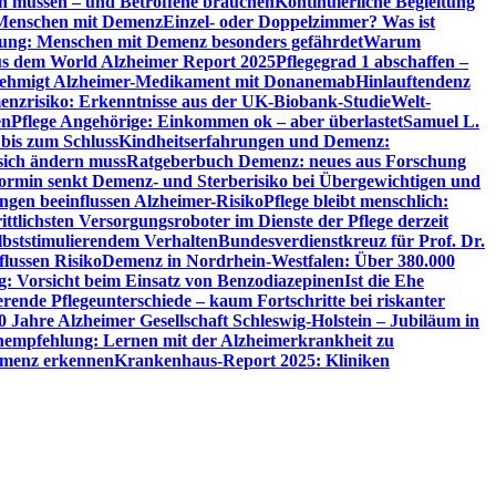
en müssen – und Betroffene brauchen
Kontinuierliche Begleitung
t Menschen mit Demenz
Einzel- oder Doppelzimmer? Was ist
utung: Menschen mit Demenz besonders gefährdet
Warum
aus dem World Alzheimer Report 2025
Pflegegrad 1 abschaffen –
ehmigt Alzheimer-Medikament mit Donanemab
Hinlauftendenz
menzrisiko: Erkenntnisse aus der UK-Biobank-Studie
Welt-
en
Pflege Angehörige: Einkommen ok – aber überlastet
Samuel L.
 bis zum Schluss
Kindheitserfahrungen und Demenz:
sich ändern muss
Ratgeberbuch Demenz: neues aus Forschung
ormin senkt Demenz- und Sterberisiko bei Übergewichtigen und
ungen beeinflussen Alzheimer-Risiko
Pflege bleibt menschlich:
rittlichsten Versorgungsroboter im Dienste der Pflege derzeit
lbststimulierendem Verhalten
Bundesverdienstkreuz für Prof. Dr.
flussen Risiko
Demenz in Nordrhein-Westfalen: Über 380.000
: Vorsicht beim Einsatz von Benzodiazepinen
Ist die Ehe
erende Pflegeunterschiede – kaum Fortschritte bei riskanter
0 Jahre Alzheimer Gesellschaft Schleswig-Holstein – Jubiläum in
empfehlung: Lernen mit der Alzheimerkrankheit zu
Demenz erkennen
Krankenhaus-Report 2025: Kliniken