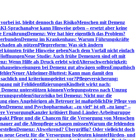
orbei ist, bleibt dennoch das Risiko
Menschen mit Demenz
n
KI-Sprachanalyse kann Hinweise geben – ersetzt aber keine
de Ernährung
Demenz: Wer hat hier eigentlich das Problem?
verbunden
Demenz im Krankenhaus: Warum Führungskräfte
chaden als nützen
Pflegereform: Was sich ändern
el könnten frühe Hinweise geben
Nach dem Vorfall nicht einfach
 Hoffnungen
Neue Studie: Auch frühe Demenzen sind oft mit
z: Wenn Hilfe als Druck erlebt wird
Altersschwerhörigkeit:
hauseinweisungen bei Demenz gut abwägen sollten
Empathisch
fehler
Neuer Alzheimer-Bluttest: Kann man damit den
achlich und kriteriumsgeleitet vor?
Pflegeversicherung:
mgang mit Fehlidentifizierungen
Kindheit wirkt nach:
i Demenz unterstützen können
Verlegungsstress nach Umzug
uerungsproblem
Sturzrisiko bei Demenz: Nicht nur die
ng eines Angehörigen als Betreuer ist maßgeblich
Die Pflege von
den
Demenz und Psychopharmaka: „zu viel“ ist oft „zu lang“ –
here Versorgung
Kanzler kritisiert Bund-Länder-Arbeitsgruppe
pakt Pflege und die Chancen für die Versorgung von Menschen
nauer auf die Altenpflege schauen müssen
Warum die fehlenden
rstellen
Demenz: Abwehrend? Übergriffig? Oder vielleicht doch
s neue Gesetz für die Versorgung bedeuten könnte
Hürden- und