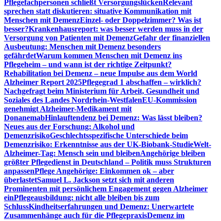
Pflegefachpersonen schließt Versorgungslücken
Relevant
sprechen statt diskutieren: situative Kommunikation mit
Menschen mit Demenz
Einzel- oder Doppelzimmer? Was ist
besser?
Krankenhausreport: was besser werden muss in der
Versorgung von Patienten mit Demenz
Gefahr der finanziellen
Ausbeutung: Menschen mit Demenz besonders
gefährdet
Warum kommen Menschen mit Demenz ins
Pflegeheim – und wann ist der richtige Zeitpunkt?
Rehabilitation bei Demenz – neue Impulse aus dem World
Alzheimer Report 2025
Pflegegrad 1 abschaffen – wirklich?
Nachgefragt beim Ministerium für Arbeit, Gesundheit und
Soziales des Landes Nordrhein-Westfalen
EU-Kommission
genehmigt Alzheimer-Medikament mit
Donanemab
Hinlauftendenz bei Demenz: Was lässt bleiben?
Neues aus der Forschung: Alkohol und
Demenzrisiko
Geschlechtsspezifische Unterschiede beim
Demenzrisiko: Erkenntnisse aus der UK-Biobank-Studie
Welt-
Alzheimer-Tag: Mensch sein und bleiben
Angehörige bleiben
größter Pflegedienst in Deutschland – Politik muss Strukturen
anpassen
Pflege Angehörige: Einkommen ok – aber
überlastet
Samuel L. Jackson setzt sich mit anderen
Prominenten mit persönlichem Engagement gegen Alzheimer
ein
Pflegeausbildung: nicht alle bleiben bis zum
Schluss
Kindheitserfahrungen und Demenz: Unerwartete
Zusammenhänge auch für die Pflegepraxis
Demenz im