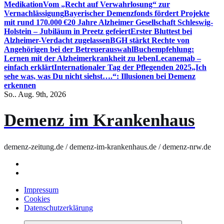
Medikation
Vom „Recht auf Verwahrlosung“ zur
Vernachlässigung
Bayerischer Demenzfonds fördert Projekte
mit rund 170.000 €
20 Jahre Alzheimer Gesellschaft Schleswig-
Holstein – Jubiläum in Preetz gefeiert
Erster Bluttest bei
Alzheimer-Verdacht zugelassen
BGH stärkt Rechte von
Angehörigen bei der Betreuerauswahl
Buchempfehlung:
Lernen mit der Alzheimerkrankheit zu leben
Lecanemab –
einfach erklärt
Internationaler Tag der Pflegenden 2025
„Ich
sehe was, was Du nicht siehst….“: Illusionen bei Demenz
erkennen
So.. Aug. 9th, 2026
Demenz im Krankenhaus
demenz-zeitung.de / demenz-im-krankenhaus.de / demenz-nrw.de
Impressum
Cookies
Datenschutzerklärung