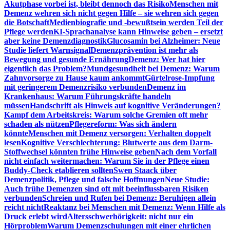
Akutphase vorbei ist, bleibt dennoch das Risiko
Menschen mit
Demenz wehren sich nicht gegen Hilfe – sie wehren sich gegen
die Botschaft
Medienbiografie und -bewußtsein werden Teil der
Pflege werden
KI-Sprachanalyse kann Hinweise geben – ersetzt
aber keine Demenzdiagnostik
Glucosamin bei Alzheimer: Neue
Studie liefert Warnsignal
Demenzprävention ist mehr als
Bewegung und gesunde Ernährung
Demenz: Wer hat hier
eigentlich das Problem?
Mundgesundheit bei Demenz: Warum
Zahnvorsorge zu Hause kaum ankommt
Gürtelrose-Impfung
mit geringerem Demenzrisiko verbunden
Demenz im
Krankenhaus: Warum Führungskräfte handeln
müssen
Handschrift als Hinweis auf kognitive Veränderungen?
Kampf dem Arbeitskreis: Warum solche Gremien oft mehr
schaden als nützen
Pflegereform: Was sich ändern
könnte
Menschen mit Demenz versorgen: Verhalten doppelt
lesen
Kognitive Verschlechterung: Blutwerte aus dem Darm-
Stoffwechsel könnten frühe Hinweise geben
Nach dem Vorfall
nicht einfach weitermachen: Warum Sie in der Pflege einen
Buddy-Check etablieren sollten
Swen Staack über
Demenzpolitik, Pflege und falsche Hoffnungen
Neue Studie:
Auch frühe Demenzen sind oft mit beeinflussbaren Risiken
verbunden
Schreien und Rufen bei Demenz: Beruhigen allein
reicht nicht
Reaktanz bei Menschen mit Demenz: Wenn Hilfe als
Druck erlebt wird
Altersschwerhörigkeit: nicht nur ein
Hörproblem
Warum Demenzschulungen mit einer ehrlichen