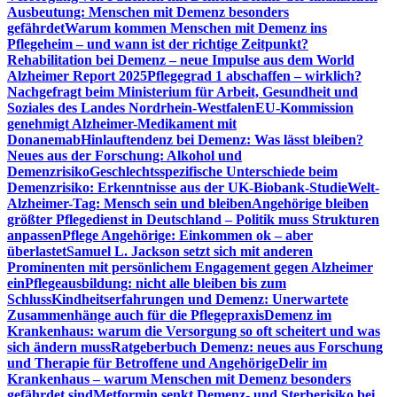
Ausbeutung: Menschen mit Demenz besonders
gefährdet
Warum kommen Menschen mit Demenz ins
Pflegeheim – und wann ist der richtige Zeitpunkt?
Rehabilitation bei Demenz – neue Impulse aus dem World
Alzheimer Report 2025
Pflegegrad 1 abschaffen – wirklich?
Nachgefragt beim Ministerium für Arbeit, Gesundheit und
Soziales des Landes Nordrhein-Westfalen
EU-Kommission
genehmigt Alzheimer-Medikament mit
Donanemab
Hinlauftendenz bei Demenz: Was lässt bleiben?
Neues aus der Forschung: Alkohol und
Demenzrisiko
Geschlechtsspezifische Unterschiede beim
Demenzrisiko: Erkenntnisse aus der UK-Biobank-Studie
Welt-
Alzheimer-Tag: Mensch sein und bleiben
Angehörige bleiben
größter Pflegedienst in Deutschland – Politik muss Strukturen
anpassen
Pflege Angehörige: Einkommen ok – aber
überlastet
Samuel L. Jackson setzt sich mit anderen
Prominenten mit persönlichem Engagement gegen Alzheimer
ein
Pflegeausbildung: nicht alle bleiben bis zum
Schluss
Kindheitserfahrungen und Demenz: Unerwartete
Zusammenhänge auch für die Pflegepraxis
Demenz im
Krankenhaus: warum die Versorgung so oft scheitert und was
sich ändern muss
Ratgeberbuch Demenz: neues aus Forschung
und Therapie für Betroffene und Angehörige
Delir im
Krankenhaus – warum Menschen mit Demenz besonders
gefährdet sind
Metformin senkt Demenz- und Sterberisiko bei