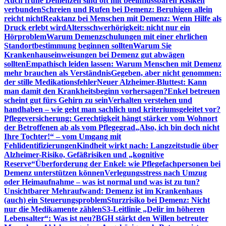
Auch frühe Demenzen sind oft mit beeinflussbaren Risiken
verbunden
Schreien und Rufen bei Demenz: Beruhigen allein
reicht nicht
Reaktanz bei Menschen mit Demenz: Wenn Hilfe als
Druck erlebt wird
Altersschwerhörigkeit: nicht nur ein
Hörproblem
Warum Demenzschulungen mit einer ehrlichen
Standortbestimmung beginnen sollten
Warum Sie
Krankenhauseinweisungen bei Demenz gut abwägen
sollten
Empathisch leiden lassen: Warum Menschen mit Demenz
mehr brauchen als Verständnis
Gegeben, aber nicht genommen:
der stille Medikationsfehler
Neuer Alzheimer-Bluttest: Kann
man damit den Krankheitsbeginn vorhersagen?
Enkel betreuen
scheint gut fürs Gehirn zu sein
Verhalten verstehen und
handhaben – wie geht man sachlich und kriteriumsgeleitet vor?
Pflegeversicherung: Gerechtigkeit hängt stärker vom Wohnort
der Betroffenen ab als vom Pflegegrad
„Also, ich bin doch nicht
Ihre Tochter!“ – vom Umgang mit
Fehlidentifizierungen
Kindheit wirkt nach: Langzeitstudie über
Alzheimer-Risiko, Gefäßrisiken und „kognitive
Reserve“
Überforderung der Enkel: wie Pflegefachpersonen bei
Demenz unterstützen können
Verlegungsstress nach Umzug
oder Heimaufnahme – was ist normal und was ist zu tun?
Unsichtbarer Mehraufwand: Demenz ist im Krankenhaus
(auch) ein Steuerungsproblem
Sturzrisiko bei Demenz: Nicht
nur die Medikamente zählen
S3-Leitlinie „Delir im höheren
Lebensalter“: Was ist neu?
BGH stärkt den Willen betreuter