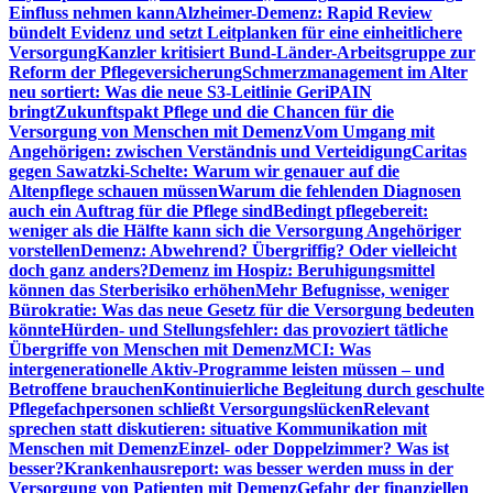
Einfluss nehmen kann
Alzheimer-Demenz: Rapid Review
bündelt Evidenz und setzt Leitplanken für eine einheitlichere
Versorgung
Kanzler kritisiert Bund-Länder-Arbeitsgruppe zur
Reform der Pflegeversicherung
Schmerzmanagement im Alter
neu sortiert: Was die neue S3-Leitlinie GeriPAIN
bringt
Zukunftspakt Pflege und die Chancen für die
Versorgung von Menschen mit Demenz
Vom Umgang mit
Angehörigen: zwischen Verständnis und Verteidigung
Caritas
gegen Sawatzki-Schelte: Warum wir genauer auf die
Altenpflege schauen müssen
Warum die fehlenden Diagnosen
auch ein Auftrag für die Pflege sind
Bedingt pflegebereit:
weniger als die Hälfte kann sich die Versorgung Angehöriger
vorstellen
Demenz: Abwehrend? Übergriffig? Oder vielleicht
doch ganz anders?
Demenz im Hospiz: Beruhigungsmittel
können das Sterberisiko erhöhen
Mehr Befugnisse, weniger
Bürokratie: Was das neue Gesetz für die Versorgung bedeuten
könnte
Hürden- und Stellungsfehler: das provoziert tätliche
Übergriffe von Menschen mit Demenz
MCI: Was
intergenerationelle Aktiv-Programme leisten müssen – und
Betroffene brauchen
Kontinuierliche Begleitung durch geschulte
Pflegefachpersonen schließt Versorgungslücken
Relevant
sprechen statt diskutieren: situative Kommunikation mit
Menschen mit Demenz
Einzel- oder Doppelzimmer? Was ist
besser?
Krankenhausreport: was besser werden muss in der
Versorgung von Patienten mit Demenz
Gefahr der finanziellen