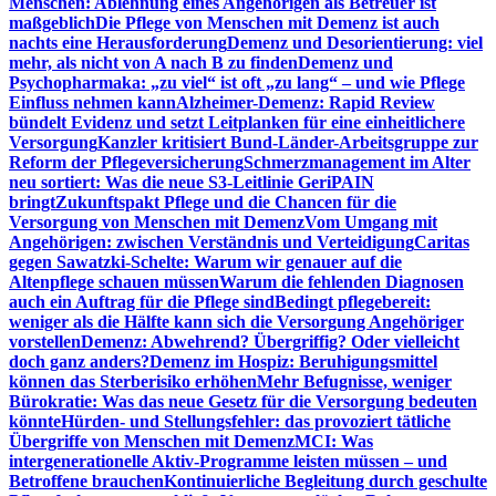
Menschen: Ablehnung eines Angehörigen als Betreuer ist
maßgeblich
Die Pflege von Menschen mit Demenz ist auch
nachts eine Herausforderung
Demenz und Desorientierung: viel
mehr, als nicht von A nach B zu finden
Demenz und
Psychopharmaka: „zu viel“ ist oft „zu lang“ – und wie Pflege
Einfluss nehmen kann
Alzheimer-Demenz: Rapid Review
bündelt Evidenz und setzt Leitplanken für eine einheitlichere
Versorgung
Kanzler kritisiert Bund-Länder-Arbeitsgruppe zur
Reform der Pflegeversicherung
Schmerzmanagement im Alter
neu sortiert: Was die neue S3-Leitlinie GeriPAIN
bringt
Zukunftspakt Pflege und die Chancen für die
Versorgung von Menschen mit Demenz
Vom Umgang mit
Angehörigen: zwischen Verständnis und Verteidigung
Caritas
gegen Sawatzki-Schelte: Warum wir genauer auf die
Altenpflege schauen müssen
Warum die fehlenden Diagnosen
auch ein Auftrag für die Pflege sind
Bedingt pflegebereit:
weniger als die Hälfte kann sich die Versorgung Angehöriger
vorstellen
Demenz: Abwehrend? Übergriffig? Oder vielleicht
doch ganz anders?
Demenz im Hospiz: Beruhigungsmittel
können das Sterberisiko erhöhen
Mehr Befugnisse, weniger
Bürokratie: Was das neue Gesetz für die Versorgung bedeuten
könnte
Hürden- und Stellungsfehler: das provoziert tätliche
Übergriffe von Menschen mit Demenz
MCI: Was
intergenerationelle Aktiv-Programme leisten müssen – und
Betroffene brauchen
Kontinuierliche Begleitung durch geschulte