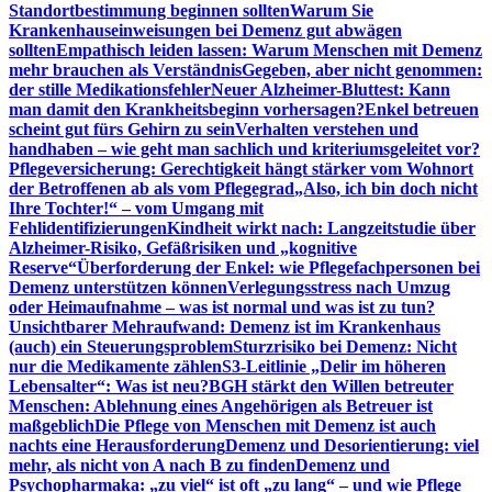
Standortbestimmung beginnen sollten
Warum Sie
Krankenhauseinweisungen bei Demenz gut abwägen
sollten
Empathisch leiden lassen: Warum Menschen mit Demenz
mehr brauchen als Verständnis
Gegeben, aber nicht genommen:
der stille Medikationsfehler
Neuer Alzheimer-Bluttest: Kann
man damit den Krankheitsbeginn vorhersagen?
Enkel betreuen
scheint gut fürs Gehirn zu sein
Verhalten verstehen und
handhaben – wie geht man sachlich und kriteriumsgeleitet vor?
Pflegeversicherung: Gerechtigkeit hängt stärker vom Wohnort
der Betroffenen ab als vom Pflegegrad
„Also, ich bin doch nicht
Ihre Tochter!“ – vom Umgang mit
Fehlidentifizierungen
Kindheit wirkt nach: Langzeitstudie über
Alzheimer-Risiko, Gefäßrisiken und „kognitive
Reserve“
Überforderung der Enkel: wie Pflegefachpersonen bei
Demenz unterstützen können
Verlegungsstress nach Umzug
oder Heimaufnahme – was ist normal und was ist zu tun?
Unsichtbarer Mehraufwand: Demenz ist im Krankenhaus
(auch) ein Steuerungsproblem
Sturzrisiko bei Demenz: Nicht
nur die Medikamente zählen
S3-Leitlinie „Delir im höheren
Lebensalter“: Was ist neu?
BGH stärkt den Willen betreuter
Menschen: Ablehnung eines Angehörigen als Betreuer ist
maßgeblich
Die Pflege von Menschen mit Demenz ist auch
nachts eine Herausforderung
Demenz und Desorientierung: viel
mehr, als nicht von A nach B zu finden
Demenz und
Psychopharmaka: „zu viel“ ist oft „zu lang“ – und wie Pflege