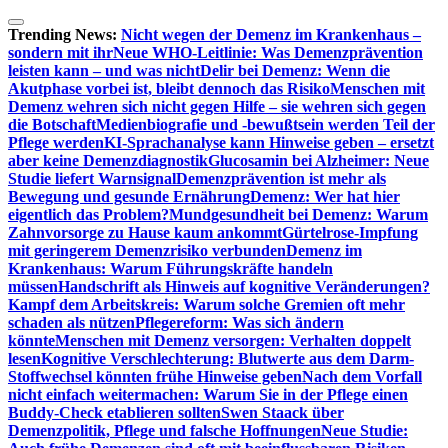
Zum
Inhalt
Trending News:
Nicht wegen der Demenz im Krankenhaus –
springen
sondern mit ihr
Neue WHO-Leitlinie: Was Demenzprävention
leisten kann – und was nicht
Delir bei Demenz: Wenn die
Akutphase vorbei ist, bleibt dennoch das Risiko
Menschen mit
Demenz wehren sich nicht gegen Hilfe – sie wehren sich gegen
die Botschaft
Medienbiografie und -bewußtsein werden Teil der
Pflege werden
KI-Sprachanalyse kann Hinweise geben – ersetzt
aber keine Demenzdiagnostik
Glucosamin bei Alzheimer: Neue
Studie liefert Warnsignal
Demenzprävention ist mehr als
Bewegung und gesunde Ernährung
Demenz: Wer hat hier
eigentlich das Problem?
Mundgesundheit bei Demenz: Warum
Zahnvorsorge zu Hause kaum ankommt
Gürtelrose-Impfung
mit geringerem Demenzrisiko verbunden
Demenz im
Krankenhaus: Warum Führungskräfte handeln
müssen
Handschrift als Hinweis auf kognitive Veränderungen?
Kampf dem Arbeitskreis: Warum solche Gremien oft mehr
schaden als nützen
Pflegereform: Was sich ändern
könnte
Menschen mit Demenz versorgen: Verhalten doppelt
lesen
Kognitive Verschlechterung: Blutwerte aus dem Darm-
Stoffwechsel könnten frühe Hinweise geben
Nach dem Vorfall
nicht einfach weitermachen: Warum Sie in der Pflege einen
Buddy-Check etablieren sollten
Swen Staack über
Demenzpolitik, Pflege und falsche Hoffnungen
Neue Studie: