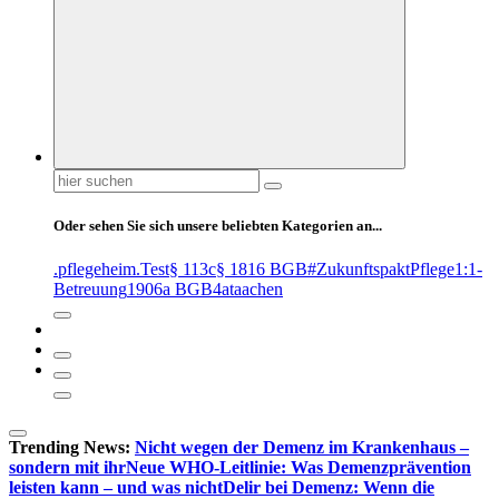
Suchen
nach:
Oder sehen Sie sich unsere beliebten Kategorien an...
.pflegeheim
.Test
§ 113c
§ 1816 BGB
#ZukunftspaktPflege
1:1-
Betreuung
1906a BGB
4at
aachen
Trending News:
Nicht wegen der Demenz im Krankenhaus –
sondern mit ihr
Neue WHO-Leitlinie: Was Demenzprävention
leisten kann – und was nicht
Delir bei Demenz: Wenn die