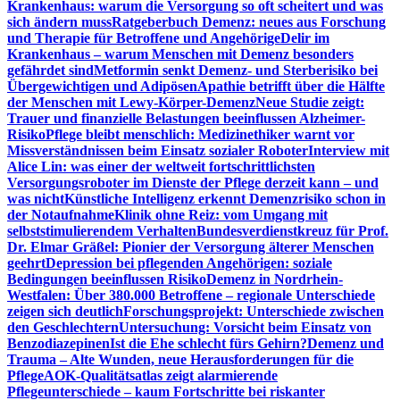
Krankenhaus: warum die Versorgung so oft scheitert und was
sich ändern muss
Ratgeberbuch Demenz: neues aus Forschung
und Therapie für Betroffene und Angehörige
Delir im
Krankenhaus – warum Menschen mit Demenz besonders
gefährdet sind
Metformin senkt Demenz- und Sterberisiko bei
Übergewichtigen und Adipösen
Apathie betrifft über die Hälfte
der Menschen mit Lewy-Körper-Demenz
Neue Studie zeigt:
Trauer und finanzielle Belastungen beeinflussen Alzheimer-
Risiko
Pflege bleibt menschlich: Medizinethiker warnt vor
Missverständnissen beim Einsatz sozialer Roboter
Interview mit
Alice Lin: was einer der weltweit fortschrittlichsten
Versorgungsroboter im Dienste der Pflege derzeit kann – und
was nicht
Künstliche Intelligenz erkennt Demenzrisiko schon in
der Notaufnahme
Klinik ohne Reiz: vom Umgang mit
selbststimulierendem Verhalten
Bundesverdienstkreuz für Prof.
Dr. Elmar Gräßel: Pionier der Versorgung älterer Menschen
geehrt
Depression bei pflegenden Angehörigen: soziale
Bedingungen beeinflussen Risiko
Demenz in Nordrhein-
Westfalen: Über 380.000 Betroffene – regionale Unterschiede
zeigen sich deutlich
Forschungsprojekt: Unterschiede zwischen
den Geschlechtern
Untersuchung: Vorsicht beim Einsatz von
Benzodiazepinen
Ist die Ehe schlecht fürs Gehirn?
Demenz und
Trauma – Alte Wunden, neue Herausforderungen für die
Pflege
AOK-Qualitätsatlas zeigt alarmierende
Pflegeunterschiede – kaum Fortschritte bei riskanter