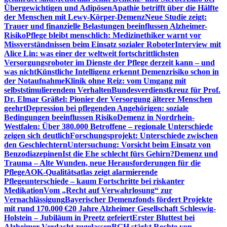
Übergewichtigen und Adipösen
Apathie betrifft über die Hälfte
der Menschen mit Lewy-Körper-Demenz
Neue Studie zeigt:
Trauer und finanzielle Belastungen beeinflussen Alzheimer-
Risiko
Pflege bleibt menschlich: Medizinethiker warnt vor
Missverständnissen beim Einsatz sozialer Roboter
Interview mit
Alice Lin: was einer der weltweit fortschrittlichsten
Versorgungsroboter im Dienste der Pflege derzeit kann – und
was nicht
Künstliche Intelligenz erkennt Demenzrisiko schon in
der Notaufnahme
Klinik ohne Reiz: vom Umgang mit
selbststimulierendem Verhalten
Bundesverdienstkreuz für Prof.
Dr. Elmar Gräßel: Pionier der Versorgung älterer Menschen
geehrt
Depression bei pflegenden Angehörigen: soziale
Bedingungen beeinflussen Risiko
Demenz in Nordrhein-
Westfalen: Über 380.000 Betroffene – regionale Unterschiede
zeigen sich deutlich
Forschungsprojekt: Unterschiede zwischen
den Geschlechtern
Untersuchung: Vorsicht beim Einsatz von
Benzodiazepinen
Ist die Ehe schlecht fürs Gehirn?
Demenz und
Trauma – Alte Wunden, neue Herausforderungen für die
Pflege
AOK-Qualitätsatlas zeigt alarmierende
Pflegeunterschiede – kaum Fortschritte bei riskanter
Medikation
Vom „Recht auf Verwahrlosung“ zur
Vernachlässigung
Bayerischer Demenzfonds fördert Projekte
mit rund 170.000 €
20 Jahre Alzheimer Gesellschaft Schleswig-
Holstein – Jubiläum in Preetz gefeiert
Erster Bluttest bei
Alzheimer-Verdacht zugelassen
BGH stärkt Rechte von