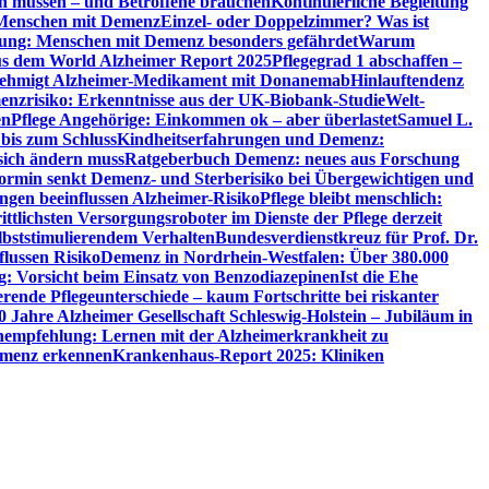
en müssen – und Betroffene brauchen
Kontinuierliche Begleitung
t Menschen mit Demenz
Einzel- oder Doppelzimmer? Was ist
utung: Menschen mit Demenz besonders gefährdet
Warum
aus dem World Alzheimer Report 2025
Pflegegrad 1 abschaffen –
ehmigt Alzheimer-Medikament mit Donanemab
Hinlauftendenz
menzrisiko: Erkenntnisse aus der UK-Biobank-Studie
Welt-
en
Pflege Angehörige: Einkommen ok – aber überlastet
Samuel L.
 bis zum Schluss
Kindheitserfahrungen und Demenz:
sich ändern muss
Ratgeberbuch Demenz: neues aus Forschung
ormin senkt Demenz- und Sterberisiko bei Übergewichtigen und
ungen beeinflussen Alzheimer-Risiko
Pflege bleibt menschlich:
rittlichsten Versorgungsroboter im Dienste der Pflege derzeit
lbststimulierendem Verhalten
Bundesverdienstkreuz für Prof. Dr.
flussen Risiko
Demenz in Nordrhein-Westfalen: Über 380.000
: Vorsicht beim Einsatz von Benzodiazepinen
Ist die Ehe
erende Pflegeunterschiede – kaum Fortschritte bei riskanter
0 Jahre Alzheimer Gesellschaft Schleswig-Holstein – Jubiläum in
empfehlung: Lernen mit der Alzheimerkrankheit zu
Demenz erkennen
Krankenhaus-Report 2025: Kliniken