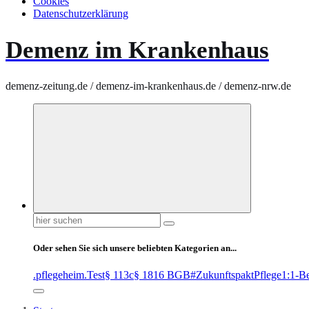
Cookies
Datenschutzerklärung
Demenz im Krankenhaus
demenz-zeitung.de / demenz-im-krankenhaus.de / demenz-nrw.de
Suchen
nach:
Oder sehen Sie sich unsere beliebten Kategorien an...
.pflegeheim
.Test
§ 113c
§ 1816 BGB
#ZukunftspaktPflege
1:1-B