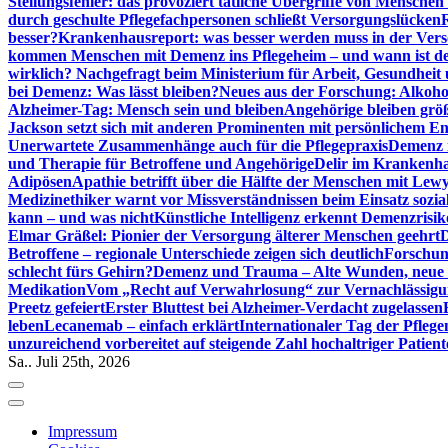
Stellungsfehler: das provoziert tätliche Übergriffe von Mensche
durch geschulte Pflegefachpersonen schließt Versorgungslücken
besser?
Krankenhausreport: was besser werden muss in der Ver
kommen Menschen mit Demenz ins Pflegeheim – und wann ist der
wirklich? Nachgefragt beim Ministerium für Arbeit, Gesundheit
bei Demenz: Was lässt bleiben?
Neues aus der Forschung: Alkoh
Alzheimer-Tag: Mensch sein und bleiben
Angehörige bleiben größ
Jackson setzt sich mit anderen Prominenten mit persönlichem E
Unerwartete Zusammenhänge auch für die Pflegepraxis
Demenz i
und Therapie für Betroffene und Angehörige
Delir im Krankenh
Adipösen
Apathie betrifft über die Hälfte der Menschen mit L
Medizinethiker warnt vor Missverständnissen beim Einsatz sozia
kann – und was nicht
Künstliche Intelligenz erkennt Demenzrisi
Elmar Gräßel: Pionier der Versorgung älterer Menschen geehrt
D
Betroffene – regionale Unterschiede zeigen sich deutlich
Forschun
schlecht fürs Gehirn?
Demenz und Trauma – Alte Wunden, neue H
Medikation
Vom „Recht auf Verwahrlosung“ zur Vernachlässig
Preetz gefeiert
Erster Bluttest bei Alzheimer-Verdacht zugelassen
leben
Lecanemab – einfach erklärt
Internationaler Tag der Pfleg
unzureichend vorbereitet auf steigende Zahl hochaltriger Patienten
Sa.. Juli 25th, 2026
Impressum