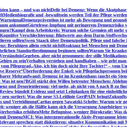
sten kann – und was nicht
Delir bei Demenz: Wenn die Akutphase v
ft
Medienbiografie und -bewußtsein werden Teil der Pflege werde
t Warnsignal
Demenzprävention ist mehr als Bewegung und gesun
 kaum ankommt
Gürtelrose-Impfung mit geringerem Demenzrisiko 
ungen?
Kampf dem Arbeitskreis: Warum solche Gremien oft mehr s
Kognitive Verschlechterung: Blutwerte aus dem Darm-Stoffwechs
ieren sollten
Swen Staack über Demenzpolitik, Pflege und falsche
z: Beruhigen allein reicht nicht
Reaktanz bei Menschen mit Demen
rlichen Standortbestimmung beginnen sollten
Warum Sie Kranken
Verständnis
Gegeben, aber nicht genommen: der stille Medikations
Gehirn zu sein
Verhalten verstehen und handhaben – wie geht man s
s vom Pflegegrad
„Also, ich bin doch nicht Ihre Tochter!“ – vom U
ive Reserve“
Überforderung der Enkel: wie Pflegefachpersonen be
tbarer Mehraufwand: Demenz ist im Krankenhaus (auch) ein Ste
: Was ist neu?
BGH stärkt den Willen betreuter Menschen: Ablehnu
nz und Desorientierung: viel mehr, als nicht von A nach B zu fin
view bündelt Evidenz und setzt Leitplanken für eine einheitlic
eu sortiert: Was die neue S3-Leitlinie GeriPAIN bringt
Zukunfts
s und Verteidigung
Caritas gegen Sawatzki-Schelte: Warum wir ge
it: weniger als die Hälfte kann sich die Versorgung Angehöriger vo
terberisiko erhöhen
Mehr Befugnisse, weniger Bürokratie: Was da
n mit Demenz
MCI: Was intergenerationelle Aktiv-Programme leist
Relevant sprechen statt diskutieren: situative Kommunikation mi