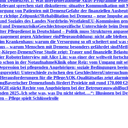
n mit Demenz
MCI: Was intergenerationelle Aktiv-Programme leist
Relevant sprechen statt diskutieren: situative Kommunikation mi
sorgung von Patienten mit Demenz
Gefahr der finanziellen Ausbe
 richtige Zeitpunkt?
Rehabilitation bei Demenz – neue Impulse 
 und Soziales des Landes Nordrhein-Westfalen
EU-Kommission gen
ol und Demenzrisiko
Geschlechtsspezifische Unterschiede beim De
ter Pflegedienst in Deutschland – Politik muss Strukturen anpass
ngagement gegen Alzheimer ein
Pflegeausbildung: nicht alle bleiben
m Krankenhaus: warum die Versorgung so oft scheitert und was 
aus – warum Menschen mit Demenz besonders gefährdet sind
Metf
ewy-Körper-Demenz
Neue Studie zeigt: Trauer und finanzielle Belast
ler Roboter
Interview mit Alice Lin: was einer der weltweit fortsch
ko schon in der Notaufnahme
Klinik ohne Reiz: vom Umgang mit se
epression bei pflegenden Angehörigen: soziale Bedingungen beein
gsprojekt: Unterschiede zwischen den Geschlechtern
Untersuchung
erausforderungen für die Pflege
AOK-Qualitätsatlas zeigt alarmi
ung
Bayerischer Demenzfonds fördert Projekte mit rund 170.000 €
2
BGH stärkt Rechte von Angehörigen bei der Betreuerauswahl
Buch
enden 2025
„Ich sehe was, was Du nicht siehst….“: Illusionen bei 
 – Pflege spielt Schlüsselrolle