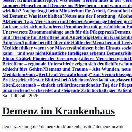
besser?
Krankenhausreport: was besser werden muss in der Ver
kommen Menschen mit Demenz ins Pflegeheim – und wann ist der
wirklich? Nachgefragt beim Ministerium für Arbeit, Gesundheit
bei Demenz: Was lässt bleiben?
Neues aus der Forschung: Alkoh
Alzheimer-Tag: Mensch sein und bleiben
Angehörige bleiben größ
Jackson setzt sich mit anderen Prominenten mit persönlichem E
Unerwartete Zusammenhänge auch für die Pflegepraxis
Demenz i
und Therapie für Betroffene und Angehörige
Delir im Krankenh
Adipösen
Apathie betrifft über die Hälfte der Menschen mit L
Medizinethiker warnt vor Missverständnissen beim Einsatz sozia
kann – und was nicht
Künstliche Intelligenz erkennt Demenzrisi
Elmar Gräßel: Pionier der Versorgung älterer Menschen geehrt
D
Betroffene – regionale Unterschiede zeigen sich deutlich
Forschun
schlecht fürs Gehirn?
Demenz und Trauma – Alte Wunden, neue H
Medikation
Vom „Recht auf Verwahrlosung“ zur Vernachlässig
Preetz gefeiert
Erster Bluttest bei Alzheimer-Verdacht zugelassen
leben
Lecanemab – einfach erklärt
Internationaler Tag der Pfleg
unzureichend vorbereitet auf steigende Zahl hochaltriger Patienten
Sa.. Juli 25th, 2026
Demenz im Krankenhaus
demenz-zeitung.de / demenz-im-krankenhaus.de / demenz-nrw.de