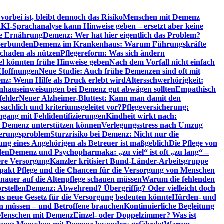
orbei ist, bleibt dennoch das Risiko
Menschen mit Demenz
n
KI-Sprachanalyse kann Hinweise geben – ersetzt aber keine
de Ernährung
Demenz: Wer hat hier eigentlich das Problem?
verbunden
Demenz im Krankenhaus: Warum Führungskräfte
chaden als nützen
Pflegereform: Was sich ändern
el könnten frühe Hinweise geben
Nach dem Vorfall nicht einfach
 Hoffnungen
Neue Studie: Auch frühe Demenzen sind oft mit
z: Wenn Hilfe als Druck erlebt wird
Altersschwerhörigkeit:
hauseinweisungen bei Demenz gut abwägen sollten
Empathisch
fehler
Neuer Alzheimer-Bluttest: Kann man damit den
achlich und kriteriumsgeleitet vor?
Pflegeversicherung:
mgang mit Fehlidentifizierungen
Kindheit wirkt nach:
i Demenz unterstützen können
Verlegungsstress nach Umzug
uerungsproblem
Sturzrisiko bei Demenz: Nicht nur die
ng eines Angehörigen als Betreuer ist maßgeblich
Die Pflege von
den
Demenz und Psychopharmaka: „zu viel“ ist oft „zu lang“ –
here Versorgung
Kanzler kritisiert Bund-Länder-Arbeitsgruppe
pakt Pflege und die Chancen für die Versorgung von Menschen
nauer auf die Altenpflege schauen müssen
Warum die fehlenden
rstellen
Demenz: Abwehrend? Übergriffig? Oder vielleicht doch
s neue Gesetz für die Versorgung bedeuten könnte
Hürden- und
en müssen – und Betroffene brauchen
Kontinuierliche Begleitung
t Menschen mit Demenz
Einzel- oder Doppelzimmer? Was ist