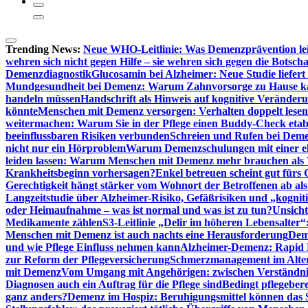
Trending News:
Neue WHO-Leitlinie: Was Demenzprävention lei
wehren sich nicht gegen Hilfe – sie wehren sich gegen die Botscha
Demenzdiagnostik
Glucosamin bei Alzheimer: Neue Studie liefer
Mundgesundheit bei Demenz: Warum Zahnvorsorge zu Hause
handeln müssen
Handschrift als Hinweis auf kognitive Veränder
könnte
Menschen mit Demenz versorgen: Verhalten doppelt lesen
weitermachen: Warum Sie in der Pflege einen Buddy-Check etabl
beeinflussbaren Risiken verbunden
Schreien und Rufen bei Demen
nicht nur ein Hörproblem
Warum Demenzschulungen mit einer eh
leiden lassen: Warum Menschen mit Demenz mehr brauchen als 
Krankheitsbeginn vorhersagen?
Enkel betreuen scheint gut fürs 
Gerechtigkeit hängt stärker vom Wohnort der Betroffenen ab al
Langzeitstudie über Alzheimer-Risiko, Gefäßrisiken und „kognit
oder Heimaufnahme – was ist normal und was ist zu tun?
Unsich
Medikamente zählen
S3-Leitlinie „Delir im höheren Lebensalter“
Menschen mit Demenz ist auch nachts eine Herausforderung
Deme
und wie Pflege Einfluss nehmen kann
Alzheimer-Demenz: Rapid Re
zur Reform der Pflegeversicherung
Schmerzmanagement im Alter n
mit Demenz
Vom Umgang mit Angehörigen: zwischen Verständni
Diagnosen auch ein Auftrag für die Pflege sind
Bedingt pflegebere
ganz anders?
Demenz im Hospiz: Beruhigungsmittel können das S