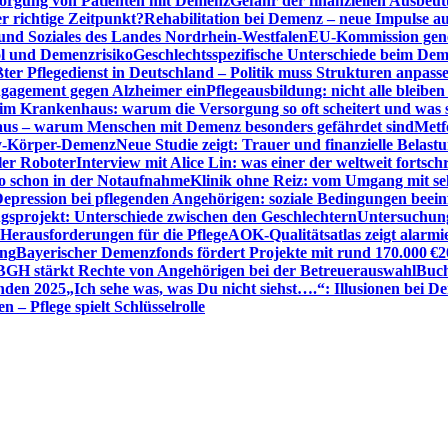
sorgung von Patienten mit Demenz
Gefahr der finanziellen Ausbe
 richtige Zeitpunkt?
Rehabilitation bei Demenz – neue Impulse 
 und Soziales des Landes Nordrhein-Westfalen
EU-Kommission gen
ol und Demenzrisiko
Geschlechtsspezifische Unterschiede beim De
ter Pflegedienst in Deutschland – Politik muss Strukturen anpass
ngagement gegen Alzheimer ein
Pflegeausbildung: nicht alle bleiben
m Krankenhaus: warum die Versorgung so oft scheitert und was 
aus – warum Menschen mit Demenz besonders gefährdet sind
Metf
ewy-Körper-Demenz
Neue Studie zeigt: Trauer und finanzielle Belast
ler Roboter
Interview mit Alice Lin: was einer der weltweit fortsch
ko schon in der Notaufnahme
Klinik ohne Reiz: vom Umgang mit se
epression bei pflegenden Angehörigen: soziale Bedingungen beein
gsprojekt: Unterschiede zwischen den Geschlechtern
Untersuchung
erausforderungen für die Pflege
AOK-Qualitätsatlas zeigt alarmi
ung
Bayerischer Demenzfonds fördert Projekte mit rund 170.000 €
2
BGH stärkt Rechte von Angehörigen bei der Betreuerauswahl
Buch
enden 2025
„Ich sehe was, was Du nicht siehst….“: Illusionen bei 
 – Pflege spielt Schlüsselrolle