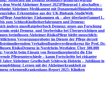
utung: Menschen mit Demenz besonders gefährdet
Warum
aus dem World Alzheimer Report 2025
Pflegegrad 1 abschaffen –
ehmigt Alzheimer-Medikament mit Donanemab
Hinlauftendenz
menzrisiko: Erkenntnisse aus der UK-Biobank-Studie
Welt-
en
Pflege Angehörige: Einkommen ok – aber überlastet
Samuel L.
 bis zum Schluss
Kindheitserfahrungen und Demenz:
sich ändern muss
Ratgeberbuch Demenz: neues aus Forschung
ormin senkt Demenz- und Sterberisiko bei Übergewichtigen und
ungen beeinflussen Alzheimer-Risiko
Pflege bleibt menschlich:
rittlichsten Versorgungsroboter im Dienste der Pflege derzeit
lbststimulierendem Verhalten
Bundesverdienstkreuz für Prof. Dr.
flussen Risiko
Demenz in Nordrhein-Westfalen: Über 380.000
: Vorsicht beim Einsatz von Benzodiazepinen
Ist die Ehe
erende Pflegeunterschiede – kaum Fortschritte bei riskanter
0 Jahre Alzheimer Gesellschaft Schleswig-Holstein – Jubiläum in
empfehlung: Lernen mit der Alzheimerkrankheit zu
Demenz erkennen
Krankenhaus-Report 2025: Kliniken