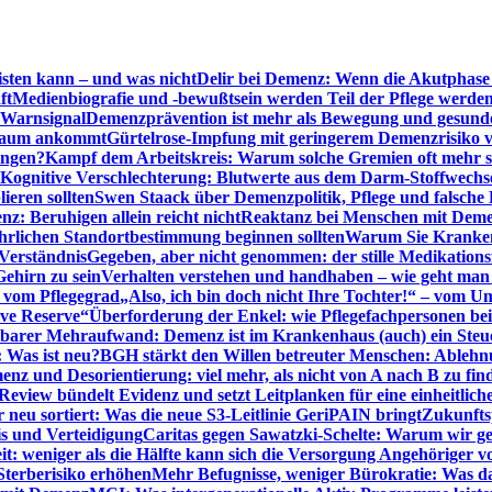
sten kann – und was nicht
Delir bei Demenz: Wenn die Akutphase v
ft
Medienbiografie und -bewußtsein werden Teil der Pflege werde
t Warnsignal
Demenzprävention ist mehr als Bewegung und gesun
 kaum ankommt
Gürtelrose-Impfung mit geringerem Demenzrisiko 
ungen?
Kampf dem Arbeitskreis: Warum solche Gremien oft mehr s
Kognitive Verschlechterung: Blutwerte aus dem Darm-Stoffwechs
ieren sollten
Swen Staack über Demenzpolitik, Pflege und falsche
z: Beruhigen allein reicht nicht
Reaktanz bei Menschen mit Demen
rlichen Standortbestimmung beginnen sollten
Warum Sie Kranken
Verständnis
Gegeben, aber nicht genommen: der stille Medikations
Gehirn zu sein
Verhalten verstehen und handhaben – wie geht man s
s vom Pflegegrad
„Also, ich bin doch nicht Ihre Tochter!“ – vom U
ive Reserve“
Überforderung der Enkel: wie Pflegefachpersonen be
tbarer Mehraufwand: Demenz ist im Krankenhaus (auch) ein Ste
: Was ist neu?
BGH stärkt den Willen betreuter Menschen: Ablehnu
nz und Desorientierung: viel mehr, als nicht von A nach B zu fin
view bündelt Evidenz und setzt Leitplanken für eine einheitlic
eu sortiert: Was die neue S3-Leitlinie GeriPAIN bringt
Zukunfts
s und Verteidigung
Caritas gegen Sawatzki-Schelte: Warum wir ge
it: weniger als die Hälfte kann sich die Versorgung Angehöriger vo
terberisiko erhöhen
Mehr Befugnisse, weniger Bürokratie: Was da