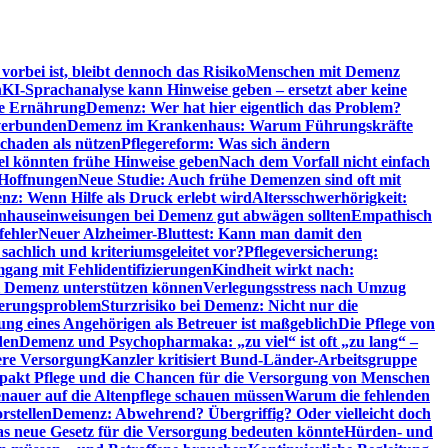
orbei ist, bleibt dennoch das Risiko
Menschen mit Demenz
n
KI-Sprachanalyse kann Hinweise geben – ersetzt aber keine
de Ernährung
Demenz: Wer hat hier eigentlich das Problem?
verbunden
Demenz im Krankenhaus: Warum Führungskräfte
chaden als nützen
Pflegereform: Was sich ändern
el könnten frühe Hinweise geben
Nach dem Vorfall nicht einfach
 Hoffnungen
Neue Studie: Auch frühe Demenzen sind oft mit
z: Wenn Hilfe als Druck erlebt wird
Altersschwerhörigkeit:
hauseinweisungen bei Demenz gut abwägen sollten
Empathisch
fehler
Neuer Alzheimer-Bluttest: Kann man damit den
achlich und kriteriumsgeleitet vor?
Pflegeversicherung:
mgang mit Fehlidentifizierungen
Kindheit wirkt nach:
i Demenz unterstützen können
Verlegungsstress nach Umzug
uerungsproblem
Sturzrisiko bei Demenz: Nicht nur die
ng eines Angehörigen als Betreuer ist maßgeblich
Die Pflege von
den
Demenz und Psychopharmaka: „zu viel“ ist oft „zu lang“ –
here Versorgung
Kanzler kritisiert Bund-Länder-Arbeitsgruppe
pakt Pflege und die Chancen für die Versorgung von Menschen
nauer auf die Altenpflege schauen müssen
Warum die fehlenden
rstellen
Demenz: Abwehrend? Übergriffig? Oder vielleicht doch
s neue Gesetz für die Versorgung bedeuten könnte
Hürden- und