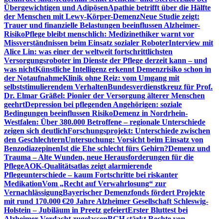
Übergewichtigen und Adipösen
Apathie betrifft über die Hälfte
der Menschen mit Lewy-Körper-Demenz
Neue Studie zeigt:
Trauer und finanzielle Belastungen beeinflussen Alzheimer-
Risiko
Pflege bleibt menschlich: Medizinethiker warnt vor
Missverständnissen beim Einsatz sozialer Roboter
Interview mit
Alice Lin: was einer der weltweit fortschrittlichsten
Versorgungsroboter im Dienste der Pflege derzeit kann – und
was nicht
Künstliche Intelligenz erkennt Demenzrisiko schon in
der Notaufnahme
Klinik ohne Reiz: vom Umgang mit
selbststimulierendem Verhalten
Bundesverdienstkreuz für Prof.
Dr. Elmar Gräßel: Pionier der Versorgung älterer Menschen
geehrt
Depression bei pflegenden Angehörigen: soziale
Bedingungen beeinflussen Risiko
Demenz in Nordrhein-
Westfalen: Über 380.000 Betroffene – regionale Unterschiede
zeigen sich deutlich
Forschungsprojekt: Unterschiede zwischen
den Geschlechtern
Untersuchung: Vorsicht beim Einsatz von
Benzodiazepinen
Ist die Ehe schlecht fürs Gehirn?
Demenz und
Trauma – Alte Wunden, neue Herausforderungen für die
Pflege
AOK-Qualitätsatlas zeigt alarmierende
Pflegeunterschiede – kaum Fortschritte bei riskanter
Medikation
Vom „Recht auf Verwahrlosung“ zur
Vernachlässigung
Bayerischer Demenzfonds fördert Projekte
mit rund 170.000 €
20 Jahre Alzheimer Gesellschaft Schleswig-
Holstein – Jubiläum in Preetz gefeiert
Erster Bluttest bei
Alzheimer-Verdacht zugelassen
BGH stärkt Rechte von