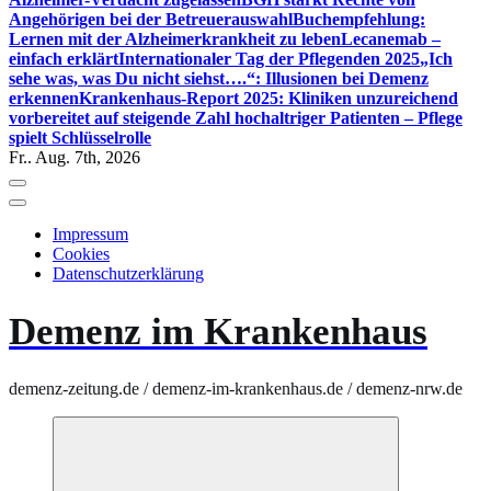
Angehörigen bei der Betreuerauswahl
Buchempfehlung:
Lernen mit der Alzheimerkrankheit zu leben
Lecanemab –
einfach erklärt
Internationaler Tag der Pflegenden 2025
„Ich
sehe was, was Du nicht siehst….“: Illusionen bei Demenz
erkennen
Krankenhaus-Report 2025: Kliniken unzureichend
vorbereitet auf steigende Zahl hochaltriger Patienten – Pflege
spielt Schlüsselrolle
Fr.. Aug. 7th, 2026
Impressum
Cookies
Datenschutzerklärung
Demenz im Krankenhaus
demenz-zeitung.de / demenz-im-krankenhaus.de / demenz-nrw.de