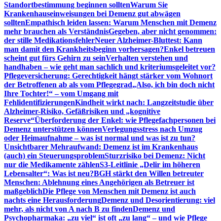
Standortbestimmung beginnen sollten
Warum Sie
Krankenhauseinweisungen bei Demenz gut abwägen
sollten
Empathisch leiden lassen: Warum Menschen mit Demenz
mehr brauchen als Verständnis
Gegeben, aber nicht genommen:
der stille Medikationsfehler
Neuer Alzheimer-Bluttest: Kann
man damit den Krankheitsbeginn vorhersagen?
Enkel betreuen
scheint gut fürs Gehirn zu sein
Verhalten verstehen und
handhaben – wie geht man sachlich und kriteriumsgeleitet vor?
Pflegeversicherung: Gerechtigkeit hängt stärker vom Wohnort
der Betroffenen ab als vom Pflegegrad
„Also, ich bin doch nicht
Ihre Tochter!“ – vom Umgang mit
Fehlidentifizierungen
Kindheit wirkt nach: Langzeitstudie über
Alzheimer-Risiko, Gefäßrisiken und „kognitive
Reserve“
Überforderung der Enkel: wie Pflegefachpersonen bei
Demenz unterstützen können
Verlegungsstress nach Umzug
oder Heimaufnahme – was ist normal und was ist zu tun?
Unsichtbarer Mehraufwand: Demenz ist im Krankenhaus
(auch) ein Steuerungsproblem
Sturzrisiko bei Demenz: Nicht
nur die Medikamente zählen
S3-Leitlinie „Delir im höheren
Lebensalter“: Was ist neu?
BGH stärkt den Willen betreuter
Menschen: Ablehnung eines Angehörigen als Betreuer ist
maßgeblich
Die Pflege von Menschen mit Demenz ist auch
nachts eine Herausforderung
Demenz und Desorientierung: viel
mehr, als nicht von A nach B zu finden
Demenz und
Psychopharmaka: „zu viel“ ist oft „zu lang“ – und wie Pflege