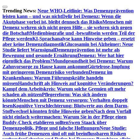
Zum
Inhalt
Trending News:
Neue WHO-Leitlinie: Was Demenzprävention
springen
leisten kann – und was nicht
Delir bei Demenz: Wenn die
Akutphase vorbei ist, bleibt dennoch das Risiko
Menschen mit
Demenz wehren sich nicht gegen Hilfe – sie wehren sich gegen
die Botschaft
Medienbiografie und -bewußtsein werden Teil der
Pflege werden
KI-Sprachanalyse kann Hinweise geben – ersetzt
aber keine Demenzdiagnostik
Glucosamin bei Alzheimer: Neue
Studie liefert Warnsignal
Demenzprävention ist mehr als
Bewegung und gesunde Ernährung
Demenz: Wer hat hier
eigentlich das Problem?
Mundgesundheit bei Demenz: Warum
Zahnvorsorge zu Hause kaum ankommt
Gürtelrose-Impfung
mit geringerem Demenzrisiko verbunden
Demenz im
Krankenhaus: Warum Führungskräfte handeln
müssen
Handschrift als Hinweis auf kognitive Veränderungen?
Kampf dem Arbeitskreis: Warum solche Gremien oft mehr
schaden als nützen
Pflegereform: Was sich ändern
könnte
Menschen mit Demenz versorgen: Verhalten doppelt
lesen
Kognitive Verschlechterung: Blutwerte aus dem Darm-
Stoffwechsel könnten frühe Hinweise geben
Nach dem Vorfall
nicht einfach weitermachen: Warum Sie in der Pflege einen
Buddy-Check etablieren sollten
Swen Staack über
Demenzpolitik, Pflege und falsche Hoffnungen
Neue Studie:
Auch frühe Demenzen sind oft mit beeinflussbaren Risiken