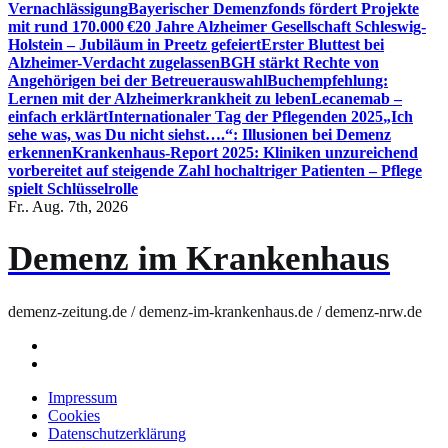
Vernachlässigung
Bayerischer Demenzfonds fördert Projekte
mit rund 170.000 €
20 Jahre Alzheimer Gesellschaft Schleswig-
Holstein – Jubiläum in Preetz gefeiert
Erster Bluttest bei
Alzheimer-Verdacht zugelassen
BGH stärkt Rechte von
Angehörigen bei der Betreuerauswahl
Buchempfehlung:
Lernen mit der Alzheimerkrankheit zu leben
Lecanemab –
einfach erklärt
Internationaler Tag der Pflegenden 2025
„Ich
sehe was, was Du nicht siehst….“: Illusionen bei Demenz
erkennen
Krankenhaus-Report 2025: Kliniken unzureichend
vorbereitet auf steigende Zahl hochaltriger Patienten – Pflege
spielt Schlüsselrolle
Fr.. Aug. 7th, 2026
Demenz im Krankenhaus
demenz-zeitung.de / demenz-im-krankenhaus.de / demenz-nrw.de
Impressum
Cookies
Datenschutzerklärung