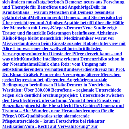
sich ändern muss
Ratgeberbuch Demenz: neues aus Forschung
und Therapie für Betroffene und Angehörige
Delir im
Krankenhaus – warum Menschen mit Demenz besonders
gefährdet sind
Metformin senkt Demenz- und Sterberisiko bei
Übergewichtigen und Adipösen
Apathie betrifft über die Hälfte
der Menschen mit Lewy-Körper-Demenz
Neue Studie zeigt:
Trauer und finanzielle Belastungen beeinflussen Alzheimer-
Risiko
Pflege bleibt menschlich: Medizinethiker warnt vor
Missverständnissen beim Einsatz sozialer Roboter
Interview mit
Alice Lin: was einer der weltweit fortschrittlichsten
Versorgungsroboter im Dienste der Pflege derzeit kann – und
was nicht
Künstliche Intelligenz erkennt Demenzrisiko schon in
der Notaufnahme
Klinik ohne Reiz: vom Umgang mit
selbststimulierendem Verhalten
Bundesverdienstkreuz für Prof.
Dr. Elmar Gräßel: Pionier der Versorgung älterer Menschen
geehrt
Depression bei pflegenden Angehörigen: soziale
Bedingungen beeinflussen Risiko
Demenz in Nordrhein-
Westfalen: Über 380.000 Betroffene – regionale Unterschiede
zeigen sich deutlich
Forschungsprojekt: Unterschiede zwischen
den Geschlechtern
Untersuchung: Vorsicht beim Einsatz von
Benzodiazepinen
Ist die Ehe schlecht fürs Gehirn?
Demenz und
Trauma – Alte Wunden, neue Herausforderungen für die
Pflege
AOK-Qualitätsatlas zeigt alarmierende
Pflegeunterschiede – kaum Fortschritte bei riskanter
Medikation
Vom „Recht auf Verwahrlosung“ zur