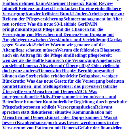
Einfluss nehmen kann
Alzheimer-Demenz: Rapid Review
bündelt Evidenz und setzt Leitplanken für eine einheitlichere
Versorgung
Kanzler kritisiert Bund-Länder-Arbeitsgruppe zur
Reform der Pflegeversicherung
Schmerzmanagement im Alter
neu sortiert: Was die neue S3-Leitlinie GeriPAIN
bringt
Zukunftspakt Pflege und die Chancen für die
Versorgung von Menschen mit Demenz
Vom Umgang mit
Angehörigen: zwischen Verständnis und Verteidigung
Caritas
gegen Sawatzki-Schelte: Warum wir genauer auf die
Altenpflege schauen müssen
Warum die fehlenden Diagnosen
auch ein Auftrag für die Pflege sind
Bedingt pflegebereit:
weniger als die Hälfte kann sich die Versorgung Angehöriger
vorstellen
Demenz: Abwehrend? Übergriffig? Oder vielleicht
doch ganz anders?
Demenz im Hospiz: Beruhigungsmittel
können das Sterberisiko erhöhen
Mehr Befugnisse, weniger
Bürokratie: Was das neue Gesetz für die Versorgung bedeuten
könnte
Hürden- und Stellungsfehler: das provoziert tätliche
Übergriffe von Menschen mit Demenz
MCI: Was
intergenerationelle Aktiv-Programme leisten müssen – und
Betroffene brauchen
Kontinuierliche Begleitung durch geschulte
Pflegefachpersonen schließt Versorgungslücken
Relevant
sprechen statt diskutieren: situative Kommunikation mit
Menschen mit Demenz
Einzel- oder Doppelzimmer? Was ist
besser?
Krankenhausreport: was besser werden muss in der
Versorgung von Patienten mit Demenz
Gefahr der finanziellen