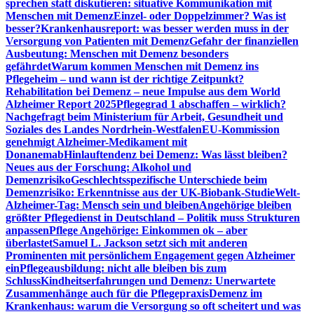
sprechen statt diskutieren: situative Kommunikation mit
Menschen mit Demenz
Einzel- oder Doppelzimmer? Was ist
besser?
Krankenhausreport: was besser werden muss in der
Versorgung von Patienten mit Demenz
Gefahr der finanziellen
Ausbeutung: Menschen mit Demenz besonders
gefährdet
Warum kommen Menschen mit Demenz ins
Pflegeheim – und wann ist der richtige Zeitpunkt?
Rehabilitation bei Demenz – neue Impulse aus dem World
Alzheimer Report 2025
Pflegegrad 1 abschaffen – wirklich?
Nachgefragt beim Ministerium für Arbeit, Gesundheit und
Soziales des Landes Nordrhein-Westfalen
EU-Kommission
genehmigt Alzheimer-Medikament mit
Donanemab
Hinlauftendenz bei Demenz: Was lässt bleiben?
Neues aus der Forschung: Alkohol und
Demenzrisiko
Geschlechtsspezifische Unterschiede beim
Demenzrisiko: Erkenntnisse aus der UK-Biobank-Studie
Welt-
Alzheimer-Tag: Mensch sein und bleiben
Angehörige bleiben
größter Pflegedienst in Deutschland – Politik muss Strukturen
anpassen
Pflege Angehörige: Einkommen ok – aber
überlastet
Samuel L. Jackson setzt sich mit anderen
Prominenten mit persönlichem Engagement gegen Alzheimer
ein
Pflegeausbildung: nicht alle bleiben bis zum
Schluss
Kindheitserfahrungen und Demenz: Unerwartete
Zusammenhänge auch für die Pflegepraxis
Demenz im
Krankenhaus: warum die Versorgung so oft scheitert und was