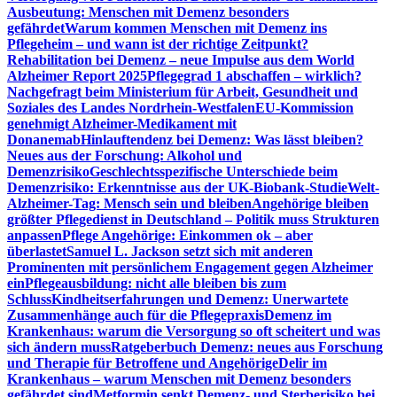
Ausbeutung: Menschen mit Demenz besonders
gefährdet
Warum kommen Menschen mit Demenz ins
Pflegeheim – und wann ist der richtige Zeitpunkt?
Rehabilitation bei Demenz – neue Impulse aus dem World
Alzheimer Report 2025
Pflegegrad 1 abschaffen – wirklich?
Nachgefragt beim Ministerium für Arbeit, Gesundheit und
Soziales des Landes Nordrhein-Westfalen
EU-Kommission
genehmigt Alzheimer-Medikament mit
Donanemab
Hinlauftendenz bei Demenz: Was lässt bleiben?
Neues aus der Forschung: Alkohol und
Demenzrisiko
Geschlechtsspezifische Unterschiede beim
Demenzrisiko: Erkenntnisse aus der UK-Biobank-Studie
Welt-
Alzheimer-Tag: Mensch sein und bleiben
Angehörige bleiben
größter Pflegedienst in Deutschland – Politik muss Strukturen
anpassen
Pflege Angehörige: Einkommen ok – aber
überlastet
Samuel L. Jackson setzt sich mit anderen
Prominenten mit persönlichem Engagement gegen Alzheimer
ein
Pflegeausbildung: nicht alle bleiben bis zum
Schluss
Kindheitserfahrungen und Demenz: Unerwartete
Zusammenhänge auch für die Pflegepraxis
Demenz im
Krankenhaus: warum die Versorgung so oft scheitert und was
sich ändern muss
Ratgeberbuch Demenz: neues aus Forschung
und Therapie für Betroffene und Angehörige
Delir im
Krankenhaus – warum Menschen mit Demenz besonders
gefährdet sind
Metformin senkt Demenz- und Sterberisiko bei