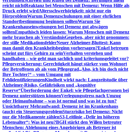
verbunden
Schreien und Rufen bei Demenz: Beruhigen allein
reicht nicht
Reaktanz bei Menschen mit Demenz: Wenn Hilfe als
Druck erlebt wird
Altersschwerhörigkeit: nicht nur ein
Hörproblem
Warum Demenzschulungen mit einer ehrlichen
Standortbestimmung beginnen sollten
Warum Sie
Krankenhauseinweisungen bei Demenz gut abwägen
sollten
Empathisch leiden lassen: Warum Menschen mit Demenz
mehr brauchen als Verständnis
Gegeben, aber nicht genommen:
der stille Medikationsfehler
Neuer Alzheimer-Bluttest: Kann
man damit den Krankheitsbeginn vorhersagen?
Enkel betreuen
scheint gut fürs Gehirn zu sein
Verhalten verstehen und
handhaben – wie geht man sachlich und kriteriumsgeleitet vor?
Pflegeversicherung: Gerechtigkeit hängt stärker vom Wohnort
der Betroffenen ab als vom Pflegegrad
„Also, ich bin doch nicht
Ihre Tochter!“ – vom Umgang mit
Fehlidentifizierungen
Kindheit wirkt nach: Langzeitstudie über
Alzheimer-Risiko, Gefäßrisiken und „kognitive
Reserve“
Überforderung der Enkel: wie Pflegefachpersonen bei
Demenz unterstützen können
Verlegungsstress nach Umzug
oder Heimaufnahme – was ist normal und was ist zu tun?
Unsichtbarer Mehraufwand: Demenz ist im Krankenhaus
(auch) ein Steuerungsproblem
Sturzrisiko bei Demenz: Nicht
nur die Medikamente zählen
S3-Leitlinie „Delir im höheren
Lebensalter“: Was ist neu?
BGH stärkt den Willen betreuter
Menschen: Ablehnung eines Angehörigen als Betreuer ist