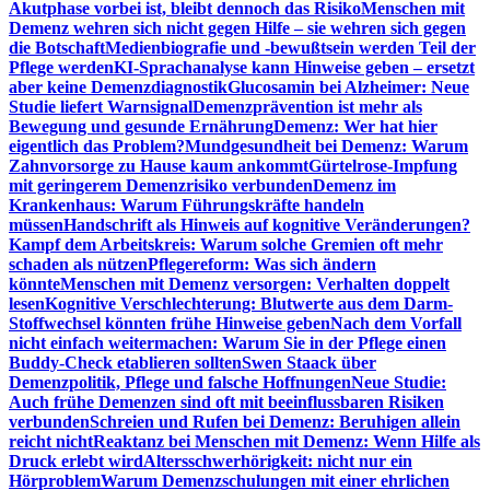
Akutphase vorbei ist, bleibt dennoch das Risiko
Menschen mit
Demenz wehren sich nicht gegen Hilfe – sie wehren sich gegen
die Botschaft
Medienbiografie und -bewußtsein werden Teil der
Pflege werden
KI-Sprachanalyse kann Hinweise geben – ersetzt
aber keine Demenzdiagnostik
Glucosamin bei Alzheimer: Neue
Studie liefert Warnsignal
Demenzprävention ist mehr als
Bewegung und gesunde Ernährung
Demenz: Wer hat hier
eigentlich das Problem?
Mundgesundheit bei Demenz: Warum
Zahnvorsorge zu Hause kaum ankommt
Gürtelrose-Impfung
mit geringerem Demenzrisiko verbunden
Demenz im
Krankenhaus: Warum Führungskräfte handeln
müssen
Handschrift als Hinweis auf kognitive Veränderungen?
Kampf dem Arbeitskreis: Warum solche Gremien oft mehr
schaden als nützen
Pflegereform: Was sich ändern
könnte
Menschen mit Demenz versorgen: Verhalten doppelt
lesen
Kognitive Verschlechterung: Blutwerte aus dem Darm-
Stoffwechsel könnten frühe Hinweise geben
Nach dem Vorfall
nicht einfach weitermachen: Warum Sie in der Pflege einen
Buddy-Check etablieren sollten
Swen Staack über
Demenzpolitik, Pflege und falsche Hoffnungen
Neue Studie:
Auch frühe Demenzen sind oft mit beeinflussbaren Risiken
verbunden
Schreien und Rufen bei Demenz: Beruhigen allein
reicht nicht
Reaktanz bei Menschen mit Demenz: Wenn Hilfe als
Druck erlebt wird
Altersschwerhörigkeit: nicht nur ein
Hörproblem
Warum Demenzschulungen mit einer ehrlichen