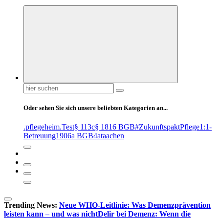
Suchen
nach:
Oder sehen Sie sich unsere beliebten Kategorien an...
.pflegeheim
.Test
§ 113c
§ 1816 BGB
#ZukunftspaktPflege
1:1-
Betreuung
1906a BGB
4at
aachen
Trending News:
Neue WHO-Leitlinie: Was Demenzprävention
leisten kann – und was nicht
Delir bei Demenz: Wenn die