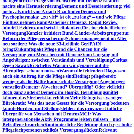
maßgeblich
Die Pflege von Menschen mit Demenz ist auch
nachts eine Herausforderung
Demenz und Desorientierung: viel
mehr, als nicht von A nach B zu finden
Demenz und
Psychopharmaka: „zu viel“ ist oft „zu lang“ – und wie Pflege
Einfluss nehmen kann
Alzheimer-Demenz: Rapid Review
bündelt Evidenz und setzt Leitplanken für eine einheitlichere
Versorgung
Kanzler kritisiert Bund-Länder-Arbeitsgruppe zur
Reform der Pflegeversicherung
Schmerzmanagement im Alter
neu sortiert: Was die neue S3-Leitlinie GeriPAIN
bringt
Zukunftspakt Pflege und die Chancen für die
Versorgung von Menschen mit Demenz
Vom Umgang mit
Angehörigen: zwischen Verständnis und Verteidigung
Caritas
gegen Sawatzki-Schelte: Warum wir genauer auf die
Altenpflege schauen müssen
Warum die fehlenden Diagnosen
auch ein Auftrag für die Pflege sind
Bedingt pflegebereit:
weniger als die Hälfte kann sich die Versorgung Angehöriger
vorstellen
Demenz: Abwehrend? Übergriffig? Oder vielleicht
doch ganz anders?
Demenz im Hospiz: Beruhigungsmittel
können das Sterberisiko erhöhen
Mehr Befugnisse, weniger
Bürokratie: Was das neue Gesetz für die Versorgung bedeuten
könnte
Hürden- und Stellungsfehler: das provoziert tätliche
Übergriffe von Menschen mit Demenz
MCI: Was
intergenerationelle Aktiv-Programme leisten müssen – und
Betroffene brauchen
Kontinuierliche Begleitung durch geschulte
Pflegefachpersonen schließt Versorgungslücken
Relevant