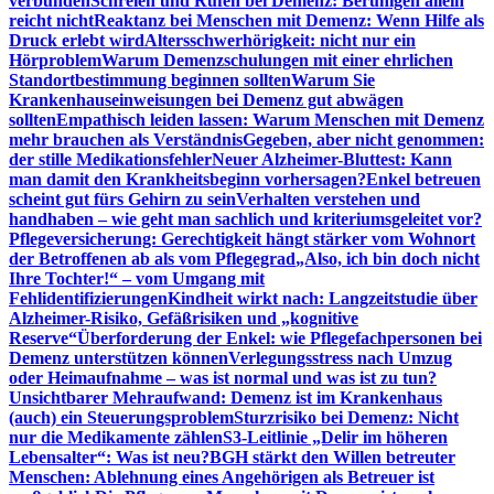
verbunden
Schreien und Rufen bei Demenz: Beruhigen allein
reicht nicht
Reaktanz bei Menschen mit Demenz: Wenn Hilfe als
Druck erlebt wird
Altersschwerhörigkeit: nicht nur ein
Hörproblem
Warum Demenzschulungen mit einer ehrlichen
Standortbestimmung beginnen sollten
Warum Sie
Krankenhauseinweisungen bei Demenz gut abwägen
sollten
Empathisch leiden lassen: Warum Menschen mit Demenz
mehr brauchen als Verständnis
Gegeben, aber nicht genommen:
der stille Medikationsfehler
Neuer Alzheimer-Bluttest: Kann
man damit den Krankheitsbeginn vorhersagen?
Enkel betreuen
scheint gut fürs Gehirn zu sein
Verhalten verstehen und
handhaben – wie geht man sachlich und kriteriumsgeleitet vor?
Pflegeversicherung: Gerechtigkeit hängt stärker vom Wohnort
der Betroffenen ab als vom Pflegegrad
„Also, ich bin doch nicht
Ihre Tochter!“ – vom Umgang mit
Fehlidentifizierungen
Kindheit wirkt nach: Langzeitstudie über
Alzheimer-Risiko, Gefäßrisiken und „kognitive
Reserve“
Überforderung der Enkel: wie Pflegefachpersonen bei
Demenz unterstützen können
Verlegungsstress nach Umzug
oder Heimaufnahme – was ist normal und was ist zu tun?
Unsichtbarer Mehraufwand: Demenz ist im Krankenhaus
(auch) ein Steuerungsproblem
Sturzrisiko bei Demenz: Nicht
nur die Medikamente zählen
S3-Leitlinie „Delir im höheren
Lebensalter“: Was ist neu?
BGH stärkt den Willen betreuter
Menschen: Ablehnung eines Angehörigen als Betreuer ist