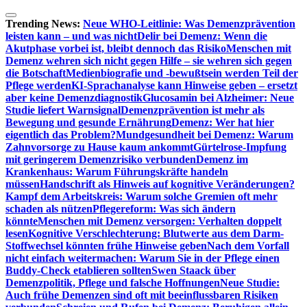
Zum
Inhalt
Trending News:
Neue WHO-Leitlinie: Was Demenzprävention
springen
leisten kann – und was nicht
Delir bei Demenz: Wenn die
Akutphase vorbei ist, bleibt dennoch das Risiko
Menschen mit
Demenz wehren sich nicht gegen Hilfe – sie wehren sich gegen
die Botschaft
Medienbiografie und -bewußtsein werden Teil der
Pflege werden
KI-Sprachanalyse kann Hinweise geben – ersetzt
aber keine Demenzdiagnostik
Glucosamin bei Alzheimer: Neue
Studie liefert Warnsignal
Demenzprävention ist mehr als
Bewegung und gesunde Ernährung
Demenz: Wer hat hier
eigentlich das Problem?
Mundgesundheit bei Demenz: Warum
Zahnvorsorge zu Hause kaum ankommt
Gürtelrose-Impfung
mit geringerem Demenzrisiko verbunden
Demenz im
Krankenhaus: Warum Führungskräfte handeln
müssen
Handschrift als Hinweis auf kognitive Veränderungen?
Kampf dem Arbeitskreis: Warum solche Gremien oft mehr
schaden als nützen
Pflegereform: Was sich ändern
könnte
Menschen mit Demenz versorgen: Verhalten doppelt
lesen
Kognitive Verschlechterung: Blutwerte aus dem Darm-
Stoffwechsel könnten frühe Hinweise geben
Nach dem Vorfall
nicht einfach weitermachen: Warum Sie in der Pflege einen
Buddy-Check etablieren sollten
Swen Staack über
Demenzpolitik, Pflege und falsche Hoffnungen
Neue Studie:
Auch frühe Demenzen sind oft mit beeinflussbaren Risiken