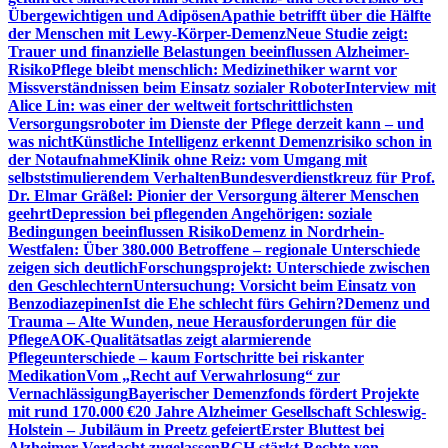
Übergewichtigen und Adipösen
Apathie betrifft über die Hälfte
der Menschen mit Lewy-Körper-Demenz
Neue Studie zeigt:
Trauer und finanzielle Belastungen beeinflussen Alzheimer-
Risiko
Pflege bleibt menschlich: Medizinethiker warnt vor
Missverständnissen beim Einsatz sozialer Roboter
Interview mit
Alice Lin: was einer der weltweit fortschrittlichsten
Versorgungsroboter im Dienste der Pflege derzeit kann – und
was nicht
Künstliche Intelligenz erkennt Demenzrisiko schon in
der Notaufnahme
Klinik ohne Reiz: vom Umgang mit
selbststimulierendem Verhalten
Bundesverdienstkreuz für Prof.
Dr. Elmar Gräßel: Pionier der Versorgung älterer Menschen
geehrt
Depression bei pflegenden Angehörigen: soziale
Bedingungen beeinflussen Risiko
Demenz in Nordrhein-
Westfalen: Über 380.000 Betroffene – regionale Unterschiede
zeigen sich deutlich
Forschungsprojekt: Unterschiede zwischen
den Geschlechtern
Untersuchung: Vorsicht beim Einsatz von
Benzodiazepinen
Ist die Ehe schlecht fürs Gehirn?
Demenz und
Trauma – Alte Wunden, neue Herausforderungen für die
Pflege
AOK-Qualitätsatlas zeigt alarmierende
Pflegeunterschiede – kaum Fortschritte bei riskanter
Medikation
Vom „Recht auf Verwahrlosung“ zur
Vernachlässigung
Bayerischer Demenzfonds fördert Projekte
mit rund 170.000 €
20 Jahre Alzheimer Gesellschaft Schleswig-
Holstein – Jubiläum in Preetz gefeiert
Erster Bluttest bei
Alzheimer-Verdacht zugelassen
BGH stärkt Rechte von