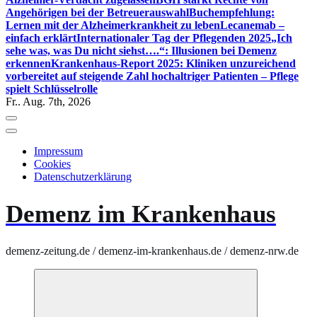
Angehörigen bei der Betreuerauswahl
Buchempfehlung:
Lernen mit der Alzheimerkrankheit zu leben
Lecanemab –
einfach erklärt
Internationaler Tag der Pflegenden 2025
„Ich
sehe was, was Du nicht siehst….“: Illusionen bei Demenz
erkennen
Krankenhaus-Report 2025: Kliniken unzureichend
vorbereitet auf steigende Zahl hochaltriger Patienten – Pflege
spielt Schlüsselrolle
Fr.. Aug. 7th, 2026
Impressum
Cookies
Datenschutzerklärung
Demenz im Krankenhaus
demenz-zeitung.de / demenz-im-krankenhaus.de / demenz-nrw.de