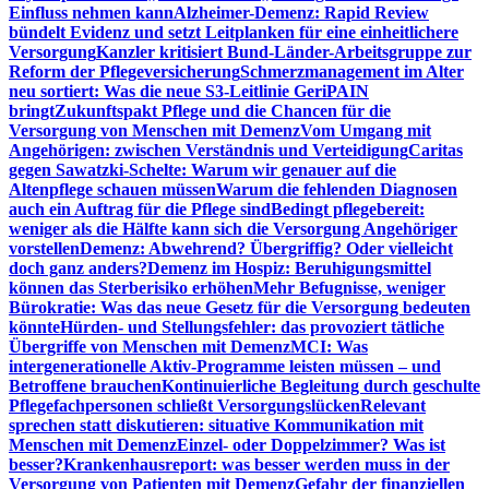
Einfluss nehmen kann
Alzheimer-Demenz: Rapid Review
bündelt Evidenz und setzt Leitplanken für eine einheitlichere
Versorgung
Kanzler kritisiert Bund-Länder-Arbeitsgruppe zur
Reform der Pflegeversicherung
Schmerzmanagement im Alter
neu sortiert: Was die neue S3-Leitlinie GeriPAIN
bringt
Zukunftspakt Pflege und die Chancen für die
Versorgung von Menschen mit Demenz
Vom Umgang mit
Angehörigen: zwischen Verständnis und Verteidigung
Caritas
gegen Sawatzki-Schelte: Warum wir genauer auf die
Altenpflege schauen müssen
Warum die fehlenden Diagnosen
auch ein Auftrag für die Pflege sind
Bedingt pflegebereit:
weniger als die Hälfte kann sich die Versorgung Angehöriger
vorstellen
Demenz: Abwehrend? Übergriffig? Oder vielleicht
doch ganz anders?
Demenz im Hospiz: Beruhigungsmittel
können das Sterberisiko erhöhen
Mehr Befugnisse, weniger
Bürokratie: Was das neue Gesetz für die Versorgung bedeuten
könnte
Hürden- und Stellungsfehler: das provoziert tätliche
Übergriffe von Menschen mit Demenz
MCI: Was
intergenerationelle Aktiv-Programme leisten müssen – und
Betroffene brauchen
Kontinuierliche Begleitung durch geschulte
Pflegefachpersonen schließt Versorgungslücken
Relevant
sprechen statt diskutieren: situative Kommunikation mit
Menschen mit Demenz
Einzel- oder Doppelzimmer? Was ist
besser?
Krankenhausreport: was besser werden muss in der
Versorgung von Patienten mit Demenz
Gefahr der finanziellen