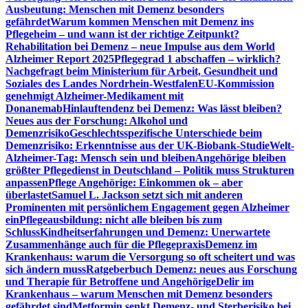
Ausbeutung: Menschen mit Demenz besonders
gefährdet
Warum kommen Menschen mit Demenz ins
Pflegeheim – und wann ist der richtige Zeitpunkt?
Rehabilitation bei Demenz – neue Impulse aus dem World
Alzheimer Report 2025
Pflegegrad 1 abschaffen – wirklich?
Nachgefragt beim Ministerium für Arbeit, Gesundheit und
Soziales des Landes Nordrhein-Westfalen
EU-Kommission
genehmigt Alzheimer-Medikament mit
Donanemab
Hinlauftendenz bei Demenz: Was lässt bleiben?
Neues aus der Forschung: Alkohol und
Demenzrisiko
Geschlechtsspezifische Unterschiede beim
Demenzrisiko: Erkenntnisse aus der UK-Biobank-Studie
Welt-
Alzheimer-Tag: Mensch sein und bleiben
Angehörige bleiben
größter Pflegedienst in Deutschland – Politik muss Strukturen
anpassen
Pflege Angehörige: Einkommen ok – aber
überlastet
Samuel L. Jackson setzt sich mit anderen
Prominenten mit persönlichem Engagement gegen Alzheimer
ein
Pflegeausbildung: nicht alle bleiben bis zum
Schluss
Kindheitserfahrungen und Demenz: Unerwartete
Zusammenhänge auch für die Pflegepraxis
Demenz im
Krankenhaus: warum die Versorgung so oft scheitert und was
sich ändern muss
Ratgeberbuch Demenz: neues aus Forschung
und Therapie für Betroffene und Angehörige
Delir im
Krankenhaus – warum Menschen mit Demenz besonders
gefährdet sind
Metformin senkt Demenz- und Sterberisiko bei