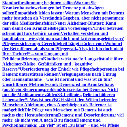
Standortbestimmung beginnen sollten
Warum Sie
Krankenhauseinweisungen bei Demenz gut abwägen
sollten
Empathisch leiden lassen: Warum Menschen mit Demenz
mehr brauchen als Verständnis
Gegeben, aber nicht genommen:
der stille Medikationsfehler
Neuer Alzheimer-Bluttest: Kann
man damit den Krankheitsbeginn vorhersagen?
Enkel betreuen
scheint gut fürs Gehirn zu sein
Verhalten verstehen und
handhaben – wie geht man sachlich und kriteriumsgeleitet vor?
Pflegeversicherung: Gerechtigkeit hängt stärker vom Wohnort
der Betroffenen ab als vom Pflegegrad
„Also, ich bin doch nicht
Ihre Tochter!“ – vom Umgang mit
Fehlidentifizierungen
Kindheit wirkt nach: Langzeitstudie über
Alzheimer-Risiko, Gefäßrisiken und „kognitive
Reserve“
Überforderung der Enkel: wie Pflegefachpersonen bei
Demenz unterstützen können
Verlegungsstress nach Umzug
oder Heimaufnahme – was ist normal und was ist zu tun?
Unsichtbarer Mehraufwand: Demenz ist im Krankenhaus
(auch) ein Steuerungsproblem
Sturzrisiko bei Demenz: Nicht
nur die Medikamente zählen
S3-Leitlinie „Delir im höheren
Lebensalter“: Was ist neu?
BGH stärkt den Willen betreuter
Menschen: Ablehnung eines Angehörigen als Betreuer ist
maßgeblich
Die Pflege von Menschen mit Demenz ist auch
nachts eine Herausforderung
Demenz und Desorientierung: viel
mehr, als nicht von A nach B zu finden
Demenz und
Psychopharmaka: „zu viel“ ist oft „zu lang“ – und wie Pflege