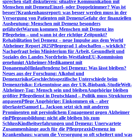
sprechen statt diskutieren: situative Kommunikation mit
Menschen mit Demenz
Einzel- oder Doppelzimmer? Was ist
besser?
Krankenhausreport: was besser werden muss in der
Versorgung von Patienten mit Demenz
Gefahr der finanziellen
Ausbeutung: Menschen mit Demenz besonders
gefährdet
Warum kommen Menschen mit Demenz ins
Pflegeheim – und wann ist der richtige Zeitpunkt?
Rehabilitation bei Demenz – neue Impulse aus dem World
Alzheimer Report 2025
Pflegegrad 1 abschaffen – wirklich?
Nachgefragt beim Ministerium für Arbeit, Gesundheit und
Soziales des Landes Nordrhein-Westfalen
EU-Kommission
genehmigt Alzheimer-Medikament mit
Donanemab
Hinlauftendenz bei Demenz: Was lässt bleiben?
Neues aus der Forschung: Alkohol und
Demenzrisiko
Geschlechtsspezifische Unterschiede beim
Demenzrisiko: Erkenntnisse aus der UK-Biobank-Studie
Welt-
Alzheimer-Tag: Mensch sein und bleiben
Angehörige bleiben
größter Pflegedienst in Deutschland – Politik muss Strukturen
anpassen
Pflege Angehörige: Einkommen ok – aber
überlastet
Samuel L. Jackson setzt sich mit anderen
Prominenten mit persönlichem Engagement gegen Alzheimer
ein
Pflegeausbildung: nicht alle bleiben bis zum
Schluss
Kindheitserfahrungen und Demenz: Unerwartete
Zusammenhänge auch für die Pflegepraxis
Demenz im
Krankenhaus: warum die Versorgung so oft scheitert und was