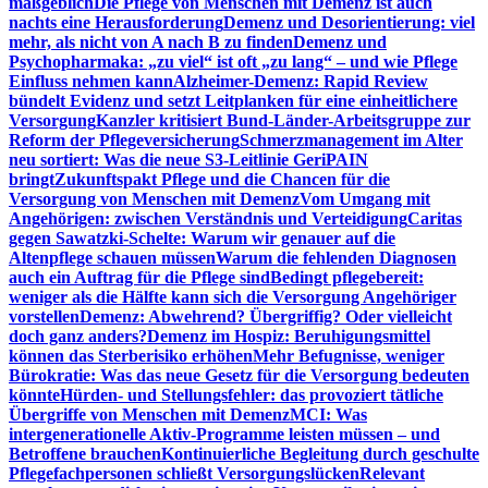
maßgeblich
Die Pflege von Menschen mit Demenz ist auch
nachts eine Herausforderung
Demenz und Desorientierung: viel
mehr, als nicht von A nach B zu finden
Demenz und
Psychopharmaka: „zu viel“ ist oft „zu lang“ – und wie Pflege
Einfluss nehmen kann
Alzheimer-Demenz: Rapid Review
bündelt Evidenz und setzt Leitplanken für eine einheitlichere
Versorgung
Kanzler kritisiert Bund-Länder-Arbeitsgruppe zur
Reform der Pflegeversicherung
Schmerzmanagement im Alter
neu sortiert: Was die neue S3-Leitlinie GeriPAIN
bringt
Zukunftspakt Pflege und die Chancen für die
Versorgung von Menschen mit Demenz
Vom Umgang mit
Angehörigen: zwischen Verständnis und Verteidigung
Caritas
gegen Sawatzki-Schelte: Warum wir genauer auf die
Altenpflege schauen müssen
Warum die fehlenden Diagnosen
auch ein Auftrag für die Pflege sind
Bedingt pflegebereit:
weniger als die Hälfte kann sich die Versorgung Angehöriger
vorstellen
Demenz: Abwehrend? Übergriffig? Oder vielleicht
doch ganz anders?
Demenz im Hospiz: Beruhigungsmittel
können das Sterberisiko erhöhen
Mehr Befugnisse, weniger
Bürokratie: Was das neue Gesetz für die Versorgung bedeuten
könnte
Hürden- und Stellungsfehler: das provoziert tätliche
Übergriffe von Menschen mit Demenz
MCI: Was
intergenerationelle Aktiv-Programme leisten müssen – und
Betroffene brauchen
Kontinuierliche Begleitung durch geschulte
Pflegefachpersonen schließt Versorgungslücken
Relevant