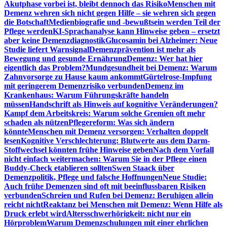
Akutphase vorbei ist, bleibt dennoch das Risiko
Menschen mit
Demenz wehren sich nicht gegen Hilfe – sie wehren sich gegen
die Botschaft
Medienbiografie und -bewußtsein werden Teil der
Pflege werden
KI-Sprachanalyse kann Hinweise geben – ersetzt
aber keine Demenzdiagnostik
Glucosamin bei Alzheimer: Neue
Studie liefert Warnsignal
Demenzprävention ist mehr als
Bewegung und gesunde Ernährung
Demenz: Wer hat hier
eigentlich das Problem?
Mundgesundheit bei Demenz: Warum
Zahnvorsorge zu Hause kaum ankommt
Gürtelrose-Impfung
mit geringerem Demenzrisiko verbunden
Demenz im
Krankenhaus: Warum Führungskräfte handeln
müssen
Handschrift als Hinweis auf kognitive Veränderungen?
Kampf dem Arbeitskreis: Warum solche Gremien oft mehr
schaden als nützen
Pflegereform: Was sich ändern
könnte
Menschen mit Demenz versorgen: Verhalten doppelt
lesen
Kognitive Verschlechterung: Blutwerte aus dem Darm-
Stoffwechsel könnten frühe Hinweise geben
Nach dem Vorfall
nicht einfach weitermachen: Warum Sie in der Pflege einen
Buddy-Check etablieren sollten
Swen Staack über
Demenzpolitik, Pflege und falsche Hoffnungen
Neue Studie:
Auch frühe Demenzen sind oft mit beeinflussbaren Risiken
verbunden
Schreien und Rufen bei Demenz: Beruhigen allein
reicht nicht
Reaktanz bei Menschen mit Demenz: Wenn Hilfe als
Druck erlebt wird
Altersschwerhörigkeit: nicht nur ein
Hörproblem
Warum Demenzschulungen mit einer ehrlichen