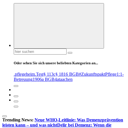
Suchen
nach:
Oder sehen Sie sich unsere beliebten Kategorien an...
.pflegeheim
.Test
§ 113c
§ 1816 BGB
#ZukunftspaktPflege
1:1-
Betreuung
1906a BGB
4at
aachen
Trending News:
Neue WHO-Leitlinie: Was Demenzprävention
leisten kann – und was nicht
Delir bei Demenz: Wenn die