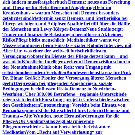
sich ändern muss
Ratgeberbuch Demenz: neues aus Forschung
und Therapie für Betroffene und Angehörige
Delir im
Krankenhaus – warum Menschen mit Demenz besonders
gefährdet sind
Metformin senkt Demenz- und Sterberisiko bei
Übergewichtigen und Adipösen
Apathie betrifft über die Hälfte
der Menschen mit Lewy-Körper-Demenz
Neue Studie zeigt:
Trauer und finanzielle Belastungen beeinflussen Alzheimer-
Risiko
Pflege bleibt menschlich: Medizinethiker warnt vor
Missverständnissen beim Einsatz sozialer Roboter
Interview mit
Alice Lin: was einer der weltweit fortschrittlichsten
Versorgungsroboter im Dienste der Pflege derzeit kann – und
was nicht
Künstliche Intelligenz erkennt Demenzrisiko schon in
der Notaufnahme
Klinik ohne Reiz: vom Umgang mit
selbststimulierendem Verhalten
Bundesverdienstkreuz für Prof.
Dr. Elmar Gräßel: Pionier der Versorgung älterer Menschen
geehrt
Depression bei pflegenden Angehörigen: soziale
Bedingungen beeinflussen Risiko
Demenz in Nordrhein-
Westfalen: Über 380.000 Betroffene – regionale Unterschiede
zeigen sich deutlich
Forschungsprojekt: Unterschiede zwischen
den Geschlechtern
Untersuchung: Vorsicht beim Einsatz von
Benzodiazepinen
Ist die Ehe schlecht fürs Gehirn?
Demenz und
Trauma – Alte Wunden, neue Herausforderungen für die
Pflege
AOK-Qualitätsatlas zeigt alarmierende
Pflegeunterschiede – kaum Fortschritte bei riskanter
Medikation
Vom „Recht auf Verwahrlosung“ zur