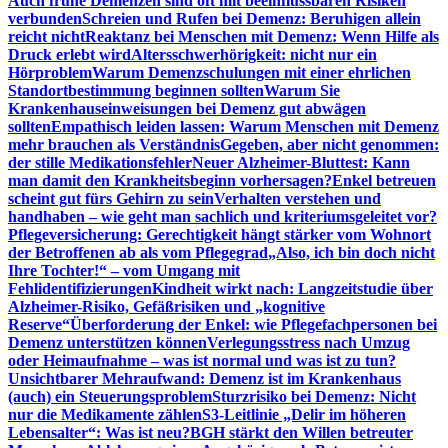
Auch frühe Demenzen sind oft mit beeinflussbaren Risiken
verbunden
Schreien und Rufen bei Demenz: Beruhigen allein
reicht nicht
Reaktanz bei Menschen mit Demenz: Wenn Hilfe als
Druck erlebt wird
Altersschwerhörigkeit: nicht nur ein
Hörproblem
Warum Demenzschulungen mit einer ehrlichen
Standortbestimmung beginnen sollten
Warum Sie
Krankenhauseinweisungen bei Demenz gut abwägen
sollten
Empathisch leiden lassen: Warum Menschen mit Demenz
mehr brauchen als Verständnis
Gegeben, aber nicht genommen:
der stille Medikationsfehler
Neuer Alzheimer-Bluttest: Kann
man damit den Krankheitsbeginn vorhersagen?
Enkel betreuen
scheint gut fürs Gehirn zu sein
Verhalten verstehen und
handhaben – wie geht man sachlich und kriteriumsgeleitet vor?
Pflegeversicherung: Gerechtigkeit hängt stärker vom Wohnort
der Betroffenen ab als vom Pflegegrad
„Also, ich bin doch nicht
Ihre Tochter!“ – vom Umgang mit
Fehlidentifizierungen
Kindheit wirkt nach: Langzeitstudie über
Alzheimer-Risiko, Gefäßrisiken und „kognitive
Reserve“
Überforderung der Enkel: wie Pflegefachpersonen bei
Demenz unterstützen können
Verlegungsstress nach Umzug
oder Heimaufnahme – was ist normal und was ist zu tun?
Unsichtbarer Mehraufwand: Demenz ist im Krankenhaus
(auch) ein Steuerungsproblem
Sturzrisiko bei Demenz: Nicht
nur die Medikamente zählen
S3-Leitlinie „Delir im höheren
Lebensalter“: Was ist neu?
BGH stärkt den Willen betreuter