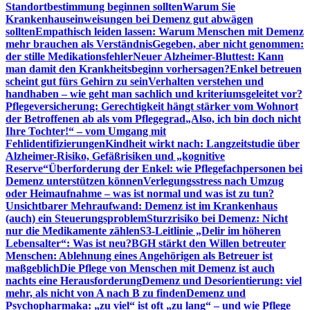
Standortbestimmung beginnen sollten
Warum Sie
Krankenhauseinweisungen bei Demenz gut abwägen
sollten
Empathisch leiden lassen: Warum Menschen mit Demenz
mehr brauchen als Verständnis
Gegeben, aber nicht genommen:
der stille Medikationsfehler
Neuer Alzheimer-Bluttest: Kann
man damit den Krankheitsbeginn vorhersagen?
Enkel betreuen
scheint gut fürs Gehirn zu sein
Verhalten verstehen und
handhaben – wie geht man sachlich und kriteriumsgeleitet vor?
Pflegeversicherung: Gerechtigkeit hängt stärker vom Wohnort
der Betroffenen ab als vom Pflegegrad
„Also, ich bin doch nicht
Ihre Tochter!“ – vom Umgang mit
Fehlidentifizierungen
Kindheit wirkt nach: Langzeitstudie über
Alzheimer-Risiko, Gefäßrisiken und „kognitive
Reserve“
Überforderung der Enkel: wie Pflegefachpersonen bei
Demenz unterstützen können
Verlegungsstress nach Umzug
oder Heimaufnahme – was ist normal und was ist zu tun?
Unsichtbarer Mehraufwand: Demenz ist im Krankenhaus
(auch) ein Steuerungsproblem
Sturzrisiko bei Demenz: Nicht
nur die Medikamente zählen
S3-Leitlinie „Delir im höheren
Lebensalter“: Was ist neu?
BGH stärkt den Willen betreuter
Menschen: Ablehnung eines Angehörigen als Betreuer ist
maßgeblich
Die Pflege von Menschen mit Demenz ist auch
nachts eine Herausforderung
Demenz und Desorientierung: viel
mehr, als nicht von A nach B zu finden
Demenz und
Psychopharmaka: „zu viel“ ist oft „zu lang“ – und wie Pflege