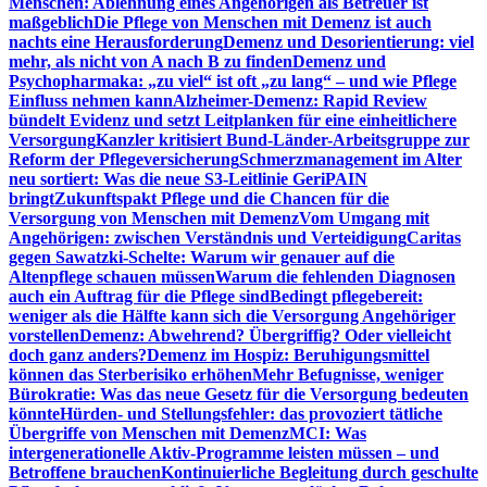
Menschen: Ablehnung eines Angehörigen als Betreuer ist
maßgeblich
Die Pflege von Menschen mit Demenz ist auch
nachts eine Herausforderung
Demenz und Desorientierung: viel
mehr, als nicht von A nach B zu finden
Demenz und
Psychopharmaka: „zu viel“ ist oft „zu lang“ – und wie Pflege
Einfluss nehmen kann
Alzheimer-Demenz: Rapid Review
bündelt Evidenz und setzt Leitplanken für eine einheitlichere
Versorgung
Kanzler kritisiert Bund-Länder-Arbeitsgruppe zur
Reform der Pflegeversicherung
Schmerzmanagement im Alter
neu sortiert: Was die neue S3-Leitlinie GeriPAIN
bringt
Zukunftspakt Pflege und die Chancen für die
Versorgung von Menschen mit Demenz
Vom Umgang mit
Angehörigen: zwischen Verständnis und Verteidigung
Caritas
gegen Sawatzki-Schelte: Warum wir genauer auf die
Altenpflege schauen müssen
Warum die fehlenden Diagnosen
auch ein Auftrag für die Pflege sind
Bedingt pflegebereit:
weniger als die Hälfte kann sich die Versorgung Angehöriger
vorstellen
Demenz: Abwehrend? Übergriffig? Oder vielleicht
doch ganz anders?
Demenz im Hospiz: Beruhigungsmittel
können das Sterberisiko erhöhen
Mehr Befugnisse, weniger
Bürokratie: Was das neue Gesetz für die Versorgung bedeuten
könnte
Hürden- und Stellungsfehler: das provoziert tätliche
Übergriffe von Menschen mit Demenz
MCI: Was
intergenerationelle Aktiv-Programme leisten müssen – und
Betroffene brauchen
Kontinuierliche Begleitung durch geschulte