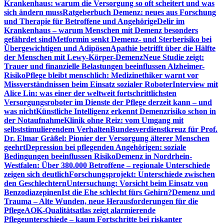
Krankenhaus: warum die Versorgung so oft scheitert und was
sich ändern muss
Ratgeberbuch Demenz: neues aus Forschung
und Therapie für Betroffene und Angehörige
Delir im
Krankenhaus – warum Menschen mit Demenz besonders
gefährdet sind
Metformin senkt Demenz- und Sterberisiko bei
Übergewichtigen und Adipösen
Apathie betrifft über die Hälfte
der Menschen mit Lewy-Körper-Demenz
Neue Studie zeigt:
Trauer und finanzielle Belastungen beeinflussen Alzheimer-
Risiko
Pflege bleibt menschlich: Medizinethiker warnt vor
Missverständnissen beim Einsatz sozialer Roboter
Interview mit
Alice Lin: was einer der weltweit fortschrittlichsten
Versorgungsroboter im Dienste der Pflege derzeit kann – und
was nicht
Künstliche Intelligenz erkennt Demenzrisiko schon in
der Notaufnahme
Klinik ohne Reiz: vom Umgang mit
selbststimulierendem Verhalten
Bundesverdienstkreuz für Prof.
Dr. Elmar Gräßel: Pionier der Versorgung älterer Menschen
geehrt
Depression bei pflegenden Angehörigen: soziale
Bedingungen beeinflussen Risiko
Demenz in Nordrhein-
Westfalen: Über 380.000 Betroffene – regionale Unterschiede
zeigen sich deutlich
Forschungsprojekt: Unterschiede zwischen
den Geschlechtern
Untersuchung: Vorsicht beim Einsatz von
Benzodiazepinen
Ist die Ehe schlecht fürs Gehirn?
Demenz und
Trauma – Alte Wunden, neue Herausforderungen für die
Pflege
AOK-Qualitätsatlas zeigt alarmierende
Pflegeunterschiede – kaum Fortschritte bei riskanter