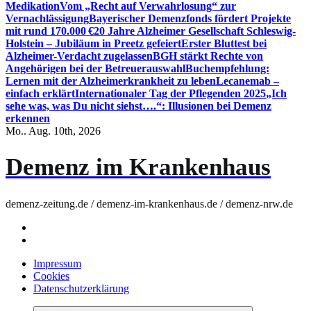
Medikation
Vom „Recht auf Verwahrlosung“ zur
Vernachlässigung
Bayerischer Demenzfonds fördert Projekte
mit rund 170.000 €
20 Jahre Alzheimer Gesellschaft Schleswig-
Holstein – Jubiläum in Preetz gefeiert
Erster Bluttest bei
Alzheimer-Verdacht zugelassen
BGH stärkt Rechte von
Angehörigen bei der Betreuerauswahl
Buchempfehlung:
Lernen mit der Alzheimerkrankheit zu leben
Lecanemab –
einfach erklärt
Internationaler Tag der Pflegenden 2025
„Ich
sehe was, was Du nicht siehst….“: Illusionen bei Demenz
erkennen
Mo.. Aug. 10th, 2026
Demenz im Krankenhaus
demenz-zeitung.de / demenz-im-krankenhaus.de / demenz-nrw.de
Impressum
Cookies
Datenschutzerklärung