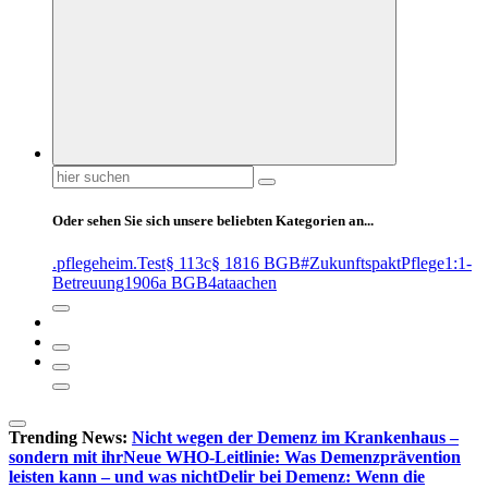
Suchen
nach:
Oder sehen Sie sich unsere beliebten Kategorien an...
.pflegeheim
.Test
§ 113c
§ 1816 BGB
#ZukunftspaktPflege
1:1-
Betreuung
1906a BGB
4at
aachen
Trending News:
Nicht wegen der Demenz im Krankenhaus –
sondern mit ihr
Neue WHO-Leitlinie: Was Demenzprävention
leisten kann – und was nicht
Delir bei Demenz: Wenn die