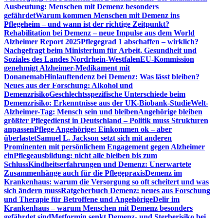
Ausbeutung: Menschen mit Demenz besonders
gefährdet
Warum kommen Menschen mit Demenz ins
Pflegeheim – und wann ist der richtige Zeitpunkt?
Rehabilitation bei Demenz – neue Impulse aus dem World
Alzheimer Report 2025
Pflegegrad 1 abschaffen – wirklich?
Nachgefragt beim Ministerium für Arbeit, Gesundheit und
Soziales des Landes Nordrhein-Westfalen
EU-Kommission
genehmigt Alzheimer-Medikament mit
Donanemab
Hinlauftendenz bei Demenz: Was lässt bleiben?
Neues aus der Forschung: Alkohol und
Demenzrisiko
Geschlechtsspezifische Unterschiede beim
Demenzrisiko: Erkenntnisse aus der UK-Biobank-Studie
Welt-
Alzheimer-Tag: Mensch sein und bleiben
Angehörige bleiben
größter Pflegedienst in Deutschland – Politik muss Strukturen
anpassen
Pflege Angehörige: Einkommen ok – aber
überlastet
Samuel L. Jackson setzt sich mit anderen
Prominenten mit persönlichem Engagement gegen Alzheimer
ein
Pflegeausbildung: nicht alle bleiben bis zum
Schluss
Kindheitserfahrungen und Demenz: Unerwartete
Zusammenhänge auch für die Pflegepraxis
Demenz im
Krankenhaus: warum die Versorgung so oft scheitert und was
sich ändern muss
Ratgeberbuch Demenz: neues aus Forschung
und Therapie für Betroffene und Angehörige
Delir im
Krankenhaus – warum Menschen mit Demenz besonders
gefährdet sind
Metformin senkt Demenz- und Sterberisiko bei