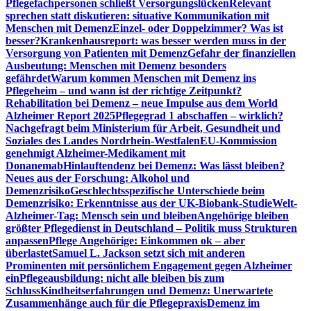
Pflegefachpersonen schließt Versorgungslücken
Relevant
sprechen statt diskutieren: situative Kommunikation mit
Menschen mit Demenz
Einzel- oder Doppelzimmer? Was ist
besser?
Krankenhausreport: was besser werden muss in der
Versorgung von Patienten mit Demenz
Gefahr der finanziellen
Ausbeutung: Menschen mit Demenz besonders
gefährdet
Warum kommen Menschen mit Demenz ins
Pflegeheim – und wann ist der richtige Zeitpunkt?
Rehabilitation bei Demenz – neue Impulse aus dem World
Alzheimer Report 2025
Pflegegrad 1 abschaffen – wirklich?
Nachgefragt beim Ministerium für Arbeit, Gesundheit und
Soziales des Landes Nordrhein-Westfalen
EU-Kommission
genehmigt Alzheimer-Medikament mit
Donanemab
Hinlauftendenz bei Demenz: Was lässt bleiben?
Neues aus der Forschung: Alkohol und
Demenzrisiko
Geschlechtsspezifische Unterschiede beim
Demenzrisiko: Erkenntnisse aus der UK-Biobank-Studie
Welt-
Alzheimer-Tag: Mensch sein und bleiben
Angehörige bleiben
größter Pflegedienst in Deutschland – Politik muss Strukturen
anpassen
Pflege Angehörige: Einkommen ok – aber
überlastet
Samuel L. Jackson setzt sich mit anderen
Prominenten mit persönlichem Engagement gegen Alzheimer
ein
Pflegeausbildung: nicht alle bleiben bis zum
Schluss
Kindheitserfahrungen und Demenz: Unerwartete
Zusammenhänge auch für die Pflegepraxis
Demenz im