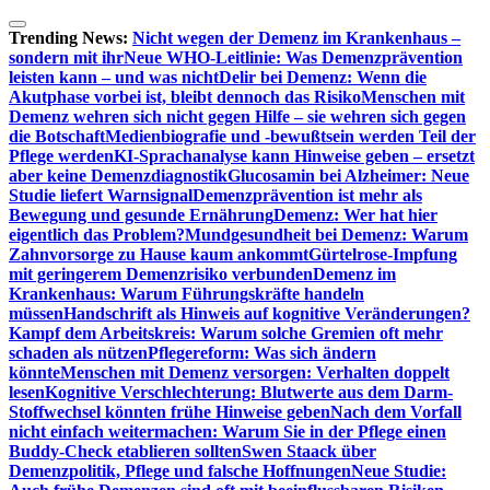
Zum
Inhalt
Trending News:
Nicht wegen der Demenz im Krankenhaus –
springen
sondern mit ihr
Neue WHO-Leitlinie: Was Demenzprävention
leisten kann – und was nicht
Delir bei Demenz: Wenn die
Akutphase vorbei ist, bleibt dennoch das Risiko
Menschen mit
Demenz wehren sich nicht gegen Hilfe – sie wehren sich gegen
die Botschaft
Medienbiografie und -bewußtsein werden Teil der
Pflege werden
KI-Sprachanalyse kann Hinweise geben – ersetzt
aber keine Demenzdiagnostik
Glucosamin bei Alzheimer: Neue
Studie liefert Warnsignal
Demenzprävention ist mehr als
Bewegung und gesunde Ernährung
Demenz: Wer hat hier
eigentlich das Problem?
Mundgesundheit bei Demenz: Warum
Zahnvorsorge zu Hause kaum ankommt
Gürtelrose-Impfung
mit geringerem Demenzrisiko verbunden
Demenz im
Krankenhaus: Warum Führungskräfte handeln
müssen
Handschrift als Hinweis auf kognitive Veränderungen?
Kampf dem Arbeitskreis: Warum solche Gremien oft mehr
schaden als nützen
Pflegereform: Was sich ändern
könnte
Menschen mit Demenz versorgen: Verhalten doppelt
lesen
Kognitive Verschlechterung: Blutwerte aus dem Darm-
Stoffwechsel könnten frühe Hinweise geben
Nach dem Vorfall
nicht einfach weitermachen: Warum Sie in der Pflege einen
Buddy-Check etablieren sollten
Swen Staack über
Demenzpolitik, Pflege und falsche Hoffnungen
Neue Studie: