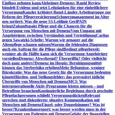
Einfluss nehmen kann
Alzheimer-Demenz: Rapid Review
bündelt Evidenz und setzt Leitplanken für eine einheitlichere
Versorgung
Kanzler kritisiert Bund-Länder-Arbeitsgruppe zur
Reform der Pflegeversicherung
Schmerzmanagement im Alter
neu sortiert: Was die neue S3-Leitlinie GeriPAIN
bringt
Zukunftspakt Pflege und die Chancen für die
Versorgung von Menschen mit Demenz
Vom Umgang mit
Angehörigen: zwischen Verständnis und Verteidigung
Caritas
gegen Sawatzki-Schelte: Warum wir genauer auf die
Altenpflege schauen müssen
Warum die fehlenden Diagnosen
auch ein Auftrag für die Pflege sind
Bedingt pflegebereit:
weniger als die Hälfte kann sich die Versorgung Angehöriger
vorstellen
Demenz: Abwehrend? Übergriffig? Oder vielleicht
doch ganz anders?
Demenz im Hospiz: Beruhigungsmittel
können das Sterberisiko erhöhen
Mehr Befugnisse, weniger
Bürokratie: Was das neue Gesetz für die Versorgung bedeuten
könnte
Hürden- und Stellungsfehler: das provoziert tätliche
Übergriffe von Menschen mit Demenz
MCI: Was
intergenerationelle Aktiv-Programme leisten müssen – und
Betroffene brauchen
Kontinuierliche Begleitung durch geschulte
Pflegefachpersonen schließt Versorgungslücken
Relevant
sprechen statt diskutieren: situative Kommunikation mit
Menschen mit Demenz
Einzel- oder Doppelzimmer? Was ist
besser?
Krankenhausreport: was besser werden muss in der
Versorgung von Patienten mit Demenz
Gefahr der finanziellen