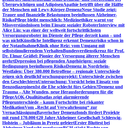
Übergewichtigen und Adipösen
Apathie betrifft über die Hälfte
der Menschen mit Lewy-Körper-Demenz
Neue Studie zeigt:
Trauer und finanzielle Belastungen beeinflussen Alzheimer-
Risiko
Pflege bleibt menschlich: Medizinethiker warnt vor
Missverständnissen beim Einsatz sozialer Roboter
Interview mit
Alice Lin: was einer der weltweit fortschrittlichsten
Versorgungsroboter im Dienste der Pflege derzeit kann – und
was nicht
Künstliche Intelligenz erkennt Demenzrisiko schon in
der Notaufnahme
Klinik ohne Reiz: vom Umgang mit
selbststimulierendem Verhalten
Bundesverdienstkreuz für Prof.
Dr. Elmar Gräßel: Pionier der Versorgung älterer Menschen
geehrt
Depression bei pflegenden Angehörigen: soziale
Bedingungen beeinflussen Risiko
Demenz in Nordrhein-
Westfalen: Über 380.000 Betroffene – regionale Unterschiede
zeigen sich deutlich
Forschungsprojekt: Unterschiede zwischen
den Geschlechtern
Untersuchung: Vorsicht beim Einsatz von
Benzodiazepinen
Ist die Ehe schlecht fürs Gehirn?
Demenz und
Trauma – Alte Wunden, neue Herausforderungen für die
Pflege
AOK-Qualitätsatlas zeigt alarmierende
Pflegeunterschiede – kaum Fortschritte bei riskanter
Medikation
Vom „Recht auf Verwahrlosung“ zur
Vernachlässigung
Bayerischer Demenzfonds fördert Projekte
mit rund 170.000 €
20 Jahre Alzheimer Gesellschaft Schleswig-
Holstein – Jubiläum in Preetz gefeiert
Erster Bluttest bei
Alzheimer-Verdacht zugelassen
BGH stärkt Rechte von