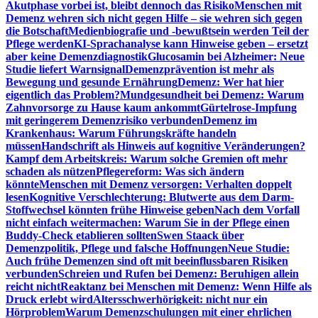
Akutphase vorbei ist, bleibt dennoch das Risiko
Menschen mit
Demenz wehren sich nicht gegen Hilfe – sie wehren sich gegen
die Botschaft
Medienbiografie und -bewußtsein werden Teil der
Pflege werden
KI-Sprachanalyse kann Hinweise geben – ersetzt
aber keine Demenzdiagnostik
Glucosamin bei Alzheimer: Neue
Studie liefert Warnsignal
Demenzprävention ist mehr als
Bewegung und gesunde Ernährung
Demenz: Wer hat hier
eigentlich das Problem?
Mundgesundheit bei Demenz: Warum
Zahnvorsorge zu Hause kaum ankommt
Gürtelrose-Impfung
mit geringerem Demenzrisiko verbunden
Demenz im
Krankenhaus: Warum Führungskräfte handeln
müssen
Handschrift als Hinweis auf kognitive Veränderungen?
Kampf dem Arbeitskreis: Warum solche Gremien oft mehr
schaden als nützen
Pflegereform: Was sich ändern
könnte
Menschen mit Demenz versorgen: Verhalten doppelt
lesen
Kognitive Verschlechterung: Blutwerte aus dem Darm-
Stoffwechsel könnten frühe Hinweise geben
Nach dem Vorfall
nicht einfach weitermachen: Warum Sie in der Pflege einen
Buddy-Check etablieren sollten
Swen Staack über
Demenzpolitik, Pflege und falsche Hoffnungen
Neue Studie:
Auch frühe Demenzen sind oft mit beeinflussbaren Risiken
verbunden
Schreien und Rufen bei Demenz: Beruhigen allein
reicht nicht
Reaktanz bei Menschen mit Demenz: Wenn Hilfe als
Druck erlebt wird
Altersschwerhörigkeit: nicht nur ein
Hörproblem
Warum Demenzschulungen mit einer ehrlichen