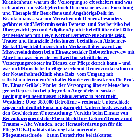
Krankenhaus: warum die Versorgung so oft scheitert und was
sich ändern muss
Ratgeberbuch Demenz: neues aus Forschung
und Therapie für Betroffene und Angehörige
Delir im
Krankenhaus – warum Menschen mit Demenz besonders
gefährdet sind
Metformin senkt Demenz- und Sterberisiko bei
Übergewichtigen und Adipösen
Apathie betrifft über die Hälfte
der Menschen mit Lewy-Körper-Demenz
Neue Studie zeigt:
Trauer und finanzielle Belastungen beeinflussen Alzheimer-
Risiko
Pflege bleibt menschlich: Medizinethiker warnt vor
Missverständnissen beim Einsatz sozialer Roboter
Interview mit
Alice Lin: was einer der weltweit fortschrittlichsten
Versorgungsroboter im Dienste der Pflege derzeit kann – und
was nicht
Künstliche Intelligenz erkennt Demenzrisiko schon in
der Notaufnahme
Klinik ohne Reiz: vom Umgang mit
selbststimulierendem Verhalten
Bundesverdienstkreuz für Prof.
Dr. Elmar Gräßel: Pionier der Versorgung älterer Menschen
geehrt
Depression bei pflegenden Angehörigen: soziale
Bedingungen beeinflussen Risiko
Demenz in Nordrhein-
Westfalen: Über 380.000 Betroffene – regionale Unterschiede
zeigen sich deutlich
Forschungsprojekt: Unterschiede zwischen
den Geschlechtern
Untersuchung: Vorsicht beim Einsatz von
Benzodiazepinen
Ist die Ehe schlecht fürs Gehirn?
Demenz und
Trauma – Alte Wunden, neue Herausforderungen für die
Pflege
AOK-Qualitätsatlas zeigt alarmierende
Pflegeunterschiede – kaum Fortschritte bei riskanter