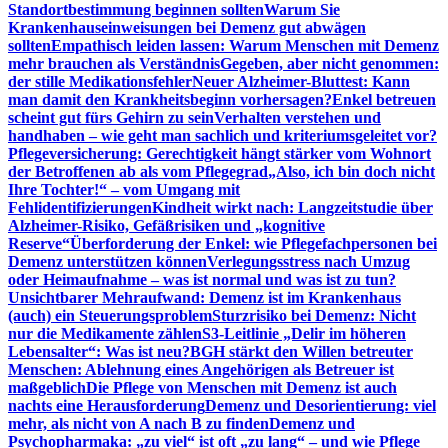
Standortbestimmung beginnen sollten
Warum Sie
Krankenhauseinweisungen bei Demenz gut abwägen
sollten
Empathisch leiden lassen: Warum Menschen mit Demenz
mehr brauchen als Verständnis
Gegeben, aber nicht genommen:
der stille Medikationsfehler
Neuer Alzheimer-Bluttest: Kann
man damit den Krankheitsbeginn vorhersagen?
Enkel betreuen
scheint gut fürs Gehirn zu sein
Verhalten verstehen und
handhaben – wie geht man sachlich und kriteriumsgeleitet vor?
Pflegeversicherung: Gerechtigkeit hängt stärker vom Wohnort
der Betroffenen ab als vom Pflegegrad
„Also, ich bin doch nicht
Ihre Tochter!“ – vom Umgang mit
Fehlidentifizierungen
Kindheit wirkt nach: Langzeitstudie über
Alzheimer-Risiko, Gefäßrisiken und „kognitive
Reserve“
Überforderung der Enkel: wie Pflegefachpersonen bei
Demenz unterstützen können
Verlegungsstress nach Umzug
oder Heimaufnahme – was ist normal und was ist zu tun?
Unsichtbarer Mehraufwand: Demenz ist im Krankenhaus
(auch) ein Steuerungsproblem
Sturzrisiko bei Demenz: Nicht
nur die Medikamente zählen
S3-Leitlinie „Delir im höheren
Lebensalter“: Was ist neu?
BGH stärkt den Willen betreuter
Menschen: Ablehnung eines Angehörigen als Betreuer ist
maßgeblich
Die Pflege von Menschen mit Demenz ist auch
nachts eine Herausforderung
Demenz und Desorientierung: viel
mehr, als nicht von A nach B zu finden
Demenz und
Psychopharmaka: „zu viel“ ist oft „zu lang“ – und wie Pflege