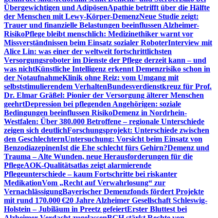
Übergewichtigen und Adipösen
Apathie betrifft über die Hälfte
der Menschen mit Lewy-Körper-Demenz
Neue Studie zeigt:
Trauer und finanzielle Belastungen beeinflussen Alzheimer-
Risiko
Pflege bleibt menschlich: Medizinethiker warnt vor
Missverständnissen beim Einsatz sozialer Roboter
Interview mit
Alice Lin: was einer der weltweit fortschrittlichsten
Versorgungsroboter im Dienste der Pflege derzeit kann – und
was nicht
Künstliche Intelligenz erkennt Demenzrisiko schon in
der Notaufnahme
Klinik ohne Reiz: vom Umgang mit
selbststimulierendem Verhalten
Bundesverdienstkreuz für Prof.
Dr. Elmar Gräßel: Pionier der Versorgung älterer Menschen
geehrt
Depression bei pflegenden Angehörigen: soziale
Bedingungen beeinflussen Risiko
Demenz in Nordrhein-
Westfalen: Über 380.000 Betroffene – regionale Unterschiede
zeigen sich deutlich
Forschungsprojekt: Unterschiede zwischen
den Geschlechtern
Untersuchung: Vorsicht beim Einsatz von
Benzodiazepinen
Ist die Ehe schlecht fürs Gehirn?
Demenz und
Trauma – Alte Wunden, neue Herausforderungen für die
Pflege
AOK-Qualitätsatlas zeigt alarmierende
Pflegeunterschiede – kaum Fortschritte bei riskanter
Medikation
Vom „Recht auf Verwahrlosung“ zur
Vernachlässigung
Bayerischer Demenzfonds fördert Projekte
mit rund 170.000 €
20 Jahre Alzheimer Gesellschaft Schleswig-
Holstein – Jubiläum in Preetz gefeiert
Erster Bluttest bei
Alzheimer-Verdacht zugelassen
BGH stärkt Rechte von