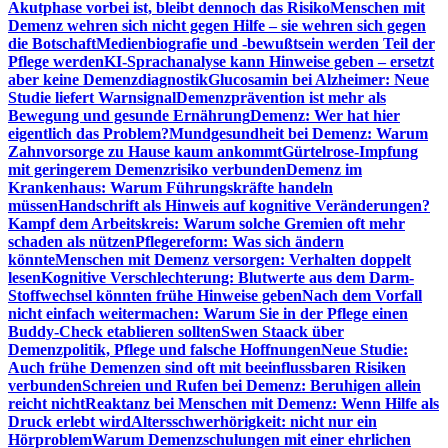
Akutphase vorbei ist, bleibt dennoch das Risiko
Menschen mit
Demenz wehren sich nicht gegen Hilfe – sie wehren sich gegen
die Botschaft
Medienbiografie und -bewußtsein werden Teil der
Pflege werden
KI-Sprachanalyse kann Hinweise geben – ersetzt
aber keine Demenzdiagnostik
Glucosamin bei Alzheimer: Neue
Studie liefert Warnsignal
Demenzprävention ist mehr als
Bewegung und gesunde Ernährung
Demenz: Wer hat hier
eigentlich das Problem?
Mundgesundheit bei Demenz: Warum
Zahnvorsorge zu Hause kaum ankommt
Gürtelrose-Impfung
mit geringerem Demenzrisiko verbunden
Demenz im
Krankenhaus: Warum Führungskräfte handeln
müssen
Handschrift als Hinweis auf kognitive Veränderungen?
Kampf dem Arbeitskreis: Warum solche Gremien oft mehr
schaden als nützen
Pflegereform: Was sich ändern
könnte
Menschen mit Demenz versorgen: Verhalten doppelt
lesen
Kognitive Verschlechterung: Blutwerte aus dem Darm-
Stoffwechsel könnten frühe Hinweise geben
Nach dem Vorfall
nicht einfach weitermachen: Warum Sie in der Pflege einen
Buddy-Check etablieren sollten
Swen Staack über
Demenzpolitik, Pflege und falsche Hoffnungen
Neue Studie:
Auch frühe Demenzen sind oft mit beeinflussbaren Risiken
verbunden
Schreien und Rufen bei Demenz: Beruhigen allein
reicht nicht
Reaktanz bei Menschen mit Demenz: Wenn Hilfe als
Druck erlebt wird
Altersschwerhörigkeit: nicht nur ein
Hörproblem
Warum Demenzschulungen mit einer ehrlichen