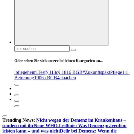
Suchen
nach:
Oder sehen Sie sich unsere beliebten Kategorien an...
.pflegeheim
.Test
§ 113c
§ 1816 BGB
#ZukunftspaktPflege
1:1-
Betreuung
1906a BGB
4at
aachen
Trending News:
Nicht wegen der Demenz im Krankenhaus –
sondern mit ihr
Neue WHO-Leitlinie: Was Demenzprävention
leisten kann – und was nicht
Delir bei Demenz: Wenn die