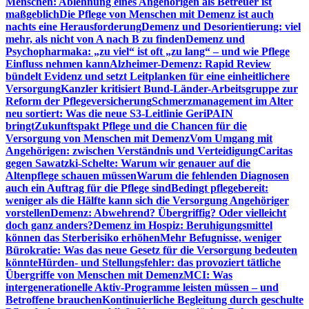
Menschen: Ablehnung eines Angehörigen als Betreuer ist
maßgeblich
Die Pflege von Menschen mit Demenz ist auch
nachts eine Herausforderung
Demenz und Desorientierung: viel
mehr, als nicht von A nach B zu finden
Demenz und
Psychopharmaka: „zu viel“ ist oft „zu lang“ – und wie Pflege
Einfluss nehmen kann
Alzheimer-Demenz: Rapid Review
bündelt Evidenz und setzt Leitplanken für eine einheitlichere
Versorgung
Kanzler kritisiert Bund-Länder-Arbeitsgruppe zur
Reform der Pflegeversicherung
Schmerzmanagement im Alter
neu sortiert: Was die neue S3-Leitlinie GeriPAIN
bringt
Zukunftspakt Pflege und die Chancen für die
Versorgung von Menschen mit Demenz
Vom Umgang mit
Angehörigen: zwischen Verständnis und Verteidigung
Caritas
gegen Sawatzki-Schelte: Warum wir genauer auf die
Altenpflege schauen müssen
Warum die fehlenden Diagnosen
auch ein Auftrag für die Pflege sind
Bedingt pflegebereit:
weniger als die Hälfte kann sich die Versorgung Angehöriger
vorstellen
Demenz: Abwehrend? Übergriffig? Oder vielleicht
doch ganz anders?
Demenz im Hospiz: Beruhigungsmittel
können das Sterberisiko erhöhen
Mehr Befugnisse, weniger
Bürokratie: Was das neue Gesetz für die Versorgung bedeuten
könnte
Hürden- und Stellungsfehler: das provoziert tätliche
Übergriffe von Menschen mit Demenz
MCI: Was
intergenerationelle Aktiv-Programme leisten müssen – und
Betroffene brauchen
Kontinuierliche Begleitung durch geschulte