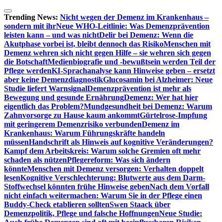
Zum
Inhalt
Trending News:
Nicht wegen der Demenz im Krankenhaus –
springen
sondern mit ihr
Neue WHO-Leitlinie: Was Demenzprävention
leisten kann – und was nicht
Delir bei Demenz: Wenn die
Akutphase vorbei ist, bleibt dennoch das Risiko
Menschen mit
Demenz wehren sich nicht gegen Hilfe – sie wehren sich gegen
die Botschaft
Medienbiografie und -bewußtsein werden Teil der
Pflege werden
KI-Sprachanalyse kann Hinweise geben – ersetzt
aber keine Demenzdiagnostik
Glucosamin bei Alzheimer: Neue
Studie liefert Warnsignal
Demenzprävention ist mehr als
Bewegung und gesunde Ernährung
Demenz: Wer hat hier
eigentlich das Problem?
Mundgesundheit bei Demenz: Warum
Zahnvorsorge zu Hause kaum ankommt
Gürtelrose-Impfung
mit geringerem Demenzrisiko verbunden
Demenz im
Krankenhaus: Warum Führungskräfte handeln
müssen
Handschrift als Hinweis auf kognitive Veränderungen?
Kampf dem Arbeitskreis: Warum solche Gremien oft mehr
schaden als nützen
Pflegereform: Was sich ändern
könnte
Menschen mit Demenz versorgen: Verhalten doppelt
lesen
Kognitive Verschlechterung: Blutwerte aus dem Darm-
Stoffwechsel könnten frühe Hinweise geben
Nach dem Vorfall
nicht einfach weitermachen: Warum Sie in der Pflege einen
Buddy-Check etablieren sollten
Swen Staack über
Demenzpolitik, Pflege und falsche Hoffnungen
Neue Studie: