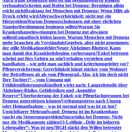
Auch frühe Demenzen sind oft mit beeinflussbaren Risiken
verbunden
Schreien und Rufen bei Demenz: Beruhigen allein
reicht nicht
Reaktanz bei Menschen mit Demenz: Wenn Hilfe als
Druck erlebt wird
Altersschwerhörigkeit: nicht nur ein
Hörproblem
Warum Demenzschulungen mit einer ehrlichen
Standortbestimmung beginnen sollten
Warum Sie
Krankenhauseinweisungen bei Demenz gut abwägen
sollten
Empathisch leiden lassen: Warum Menschen mit Demenz
mehr brauchen als Verständnis
Gegeben, aber nicht genommen:
der stille Medikationsfehler
Neuer Alzheimer-Bluttest: Kann
man damit den Krankheitsbeginn vorhersagen?
Enkel betreuen
scheint gut fürs Gehirn zu sein
Verhalten verstehen und
handhaben – wie geht man sachlich und kriteriumsgeleitet vor?
Pflegeversicherung: Gerechtigkeit hängt stärker vom Wohnort
der Betroffenen ab als vom Pflegegrad
„Also, ich bin doch nicht
Ihre Tochter!“ – vom Umgang mit
Fehlidentifizierungen
Kindheit wirkt nach: Langzeitstudie über
Alzheimer-Risiko, Gefäßrisiken und „kognitive
Reserve“
Überforderung der Enkel: wie Pflegefachpersonen bei
Demenz unterstützen können
Verlegungsstress nach Umzug
oder Heimaufnahme – was ist normal und was ist zu tun?
Unsichtbarer Mehraufwand: Demenz ist im Krankenhaus
(auch) ein Steuerungsproblem
Sturzrisiko bei Demenz: Nicht
nur die Medikamente zählen
S3-Leitlinie „Delir im höheren
Lebensalter“: Was ist neu?
BGH stärkt den Willen betreuter