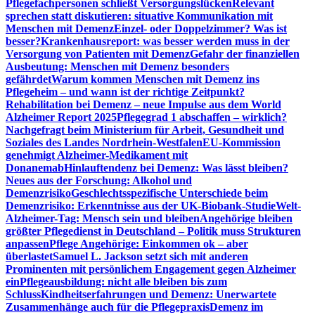
Pflegefachpersonen schließt Versorgungslücken
Relevant
sprechen statt diskutieren: situative Kommunikation mit
Menschen mit Demenz
Einzel- oder Doppelzimmer? Was ist
besser?
Krankenhausreport: was besser werden muss in der
Versorgung von Patienten mit Demenz
Gefahr der finanziellen
Ausbeutung: Menschen mit Demenz besonders
gefährdet
Warum kommen Menschen mit Demenz ins
Pflegeheim – und wann ist der richtige Zeitpunkt?
Rehabilitation bei Demenz – neue Impulse aus dem World
Alzheimer Report 2025
Pflegegrad 1 abschaffen – wirklich?
Nachgefragt beim Ministerium für Arbeit, Gesundheit und
Soziales des Landes Nordrhein-Westfalen
EU-Kommission
genehmigt Alzheimer-Medikament mit
Donanemab
Hinlauftendenz bei Demenz: Was lässt bleiben?
Neues aus der Forschung: Alkohol und
Demenzrisiko
Geschlechtsspezifische Unterschiede beim
Demenzrisiko: Erkenntnisse aus der UK-Biobank-Studie
Welt-
Alzheimer-Tag: Mensch sein und bleiben
Angehörige bleiben
größter Pflegedienst in Deutschland – Politik muss Strukturen
anpassen
Pflege Angehörige: Einkommen ok – aber
überlastet
Samuel L. Jackson setzt sich mit anderen
Prominenten mit persönlichem Engagement gegen Alzheimer
ein
Pflegeausbildung: nicht alle bleiben bis zum
Schluss
Kindheitserfahrungen und Demenz: Unerwartete
Zusammenhänge auch für die Pflegepraxis
Demenz im