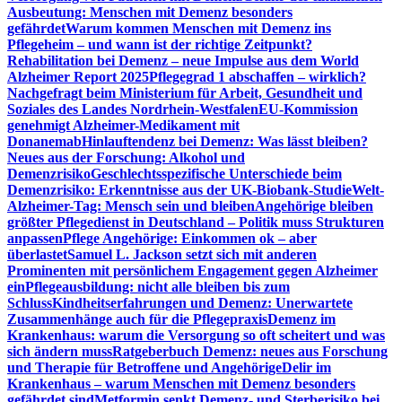
Ausbeutung: Menschen mit Demenz besonders
gefährdet
Warum kommen Menschen mit Demenz ins
Pflegeheim – und wann ist der richtige Zeitpunkt?
Rehabilitation bei Demenz – neue Impulse aus dem World
Alzheimer Report 2025
Pflegegrad 1 abschaffen – wirklich?
Nachgefragt beim Ministerium für Arbeit, Gesundheit und
Soziales des Landes Nordrhein-Westfalen
EU-Kommission
genehmigt Alzheimer-Medikament mit
Donanemab
Hinlauftendenz bei Demenz: Was lässt bleiben?
Neues aus der Forschung: Alkohol und
Demenzrisiko
Geschlechtsspezifische Unterschiede beim
Demenzrisiko: Erkenntnisse aus der UK-Biobank-Studie
Welt-
Alzheimer-Tag: Mensch sein und bleiben
Angehörige bleiben
größter Pflegedienst in Deutschland – Politik muss Strukturen
anpassen
Pflege Angehörige: Einkommen ok – aber
überlastet
Samuel L. Jackson setzt sich mit anderen
Prominenten mit persönlichem Engagement gegen Alzheimer
ein
Pflegeausbildung: nicht alle bleiben bis zum
Schluss
Kindheitserfahrungen und Demenz: Unerwartete
Zusammenhänge auch für die Pflegepraxis
Demenz im
Krankenhaus: warum die Versorgung so oft scheitert und was
sich ändern muss
Ratgeberbuch Demenz: neues aus Forschung
und Therapie für Betroffene und Angehörige
Delir im
Krankenhaus – warum Menschen mit Demenz besonders
gefährdet sind
Metformin senkt Demenz- und Sterberisiko bei