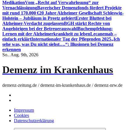
Medikation
Vom „Recht auf Verwahrlosung“ zur
Vernachlässigung
Bayerischer Demenzfonds fördert Projekte
mit rund 170.000 €
20 Jahre Alzheimer Gesellschaft Schleswig-
Holstein – Jubiläum in Preetz gefeiert
Erster Bluttest bei
Alzheimer-Verdacht zugelassen
BGH stärkt Rechte von
Angehörigen bei der Betreuerauswahl
Buchempfehlung:
Lernen mit der Alzheimerkrankheit zu leben
Lecanemab –
einfach erklärt
Internationaler Tag der Pflegenden 2025
„Ich
sehe was, was Du nicht siehst….“: Illusionen bei Demenz
erkennen
So.. Aug. 9th, 2026
Demenz im Krankenhaus
demenz-zeitung.de / demenz-im-krankenhaus.de / demenz-nrw.de
Impressum
Cookies
Datenschutzerklärung