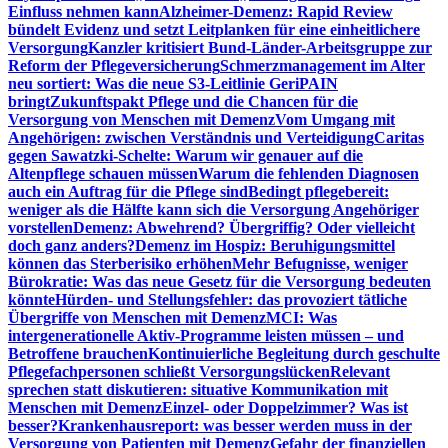
Einfluss nehmen kann
Alzheimer-Demenz: Rapid Review
bündelt Evidenz und setzt Leitplanken für eine einheitlichere
Versorgung
Kanzler kritisiert Bund-Länder-Arbeitsgruppe zur
Reform der Pflegeversicherung
Schmerzmanagement im Alter
neu sortiert: Was die neue S3-Leitlinie GeriPAIN
bringt
Zukunftspakt Pflege und die Chancen für die
Versorgung von Menschen mit Demenz
Vom Umgang mit
Angehörigen: zwischen Verständnis und Verteidigung
Caritas
gegen Sawatzki-Schelte: Warum wir genauer auf die
Altenpflege schauen müssen
Warum die fehlenden Diagnosen
auch ein Auftrag für die Pflege sind
Bedingt pflegebereit:
weniger als die Hälfte kann sich die Versorgung Angehöriger
vorstellen
Demenz: Abwehrend? Übergriffig? Oder vielleicht
doch ganz anders?
Demenz im Hospiz: Beruhigungsmittel
können das Sterberisiko erhöhen
Mehr Befugnisse, weniger
Bürokratie: Was das neue Gesetz für die Versorgung bedeuten
könnte
Hürden- und Stellungsfehler: das provoziert tätliche
Übergriffe von Menschen mit Demenz
MCI: Was
intergenerationelle Aktiv-Programme leisten müssen – und
Betroffene brauchen
Kontinuierliche Begleitung durch geschulte
Pflegefachpersonen schließt Versorgungslücken
Relevant
sprechen statt diskutieren: situative Kommunikation mit
Menschen mit Demenz
Einzel- oder Doppelzimmer? Was ist
besser?
Krankenhausreport: was besser werden muss in der
Versorgung von Patienten mit Demenz
Gefahr der finanziellen