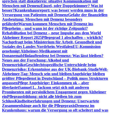
sprechen statt diskutieren: situative Kommunikation mit
Menschen mit Demenz
Einzel- oder Doppelzimmer? Was ist
besser?
Krankenhausreport: was besser werden muss in der
Versorgung von Patienten mit Demenz
Gefahr der finanziellen
Ausbeutung: Menschen mit Demenz besonders
gefährdet
Warum kommen Menschen mit Demenz ins
Pflegeheim – und wann ist der richtige Zeitpunkt?
Rehabilitation bei Demenz – neue Impulse aus dem World
Alzheimer Report 2025
Pflegegrad 1 abschaffen – wirklich?
Nachgefragt beim Ministerium für Arbeit, Gesundheit und
Soziales des Landes Nordrhein-Westfalen
EU-Kommission
genehmigt Alzheimer-Medikament mit
Donanemab
Hinlauftendenz bei Demenz: Was lässt bleiben?
Neues aus der Forschung: Alkohol und
Demenzrisiko
Geschlechtsspezifische Unterschiede beim
Demenzrisiko: Erkenntnisse aus der UK-Biobank-Studie
Welt-
Alzheimer-Tag: Mensch sein und bleiben
Angehörige bleiben
größter Pflegedienst in Deutschland – Politik muss Strukturen
anpassen
Pflege Angehörige: Einkommen ok – aber
überlastet
Samuel L. Jackson setzt sich mit anderen
Prominenten mit persönlichem Engagement gegen Alzheimer
ein
Pflegeausbildung: nicht alle bleiben bis zum
Schluss
Kindheitserfahrungen und Demenz: Unerwartete
Zusammenhänge auch für die Pflegepraxis
Demenz im
Krankenhaus: warum die Versorgung so oft scheitert und was