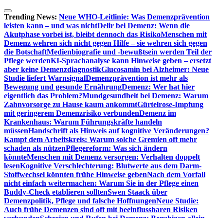
Zum
Inhalt
Trending News:
Neue WHO-Leitlinie: Was Demenzprävention
springen
leisten kann – und was nicht
Delir bei Demenz: Wenn die
Akutphase vorbei ist, bleibt dennoch das Risiko
Menschen mit
Demenz wehren sich nicht gegen Hilfe – sie wehren sich gegen
die Botschaft
Medienbiografie und -bewußtsein werden Teil der
Pflege werden
KI-Sprachanalyse kann Hinweise geben – ersetzt
aber keine Demenzdiagnostik
Glucosamin bei Alzheimer: Neue
Studie liefert Warnsignal
Demenzprävention ist mehr als
Bewegung und gesunde Ernährung
Demenz: Wer hat hier
eigentlich das Problem?
Mundgesundheit bei Demenz: Warum
Zahnvorsorge zu Hause kaum ankommt
Gürtelrose-Impfung
mit geringerem Demenzrisiko verbunden
Demenz im
Krankenhaus: Warum Führungskräfte handeln
müssen
Handschrift als Hinweis auf kognitive Veränderungen?
Kampf dem Arbeitskreis: Warum solche Gremien oft mehr
schaden als nützen
Pflegereform: Was sich ändern
könnte
Menschen mit Demenz versorgen: Verhalten doppelt
lesen
Kognitive Verschlechterung: Blutwerte aus dem Darm-
Stoffwechsel könnten frühe Hinweise geben
Nach dem Vorfall
nicht einfach weitermachen: Warum Sie in der Pflege einen
Buddy-Check etablieren sollten
Swen Staack über
Demenzpolitik, Pflege und falsche Hoffnungen
Neue Studie:
Auch frühe Demenzen sind oft mit beeinflussbaren Risiken