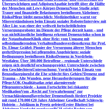
Übergewichtigen und Adipösen
Apathie betrifft über die Hälfte
der Menschen mit Lewy-Körper-Demenz
Neue Studie zeigt:
Trauer und finanzielle Belastungen beeinflussen Alzheimer-
Risiko
Pflege bleibt menschlich: Medizinethiker warnt vor
Missverständnissen beim Einsatz sozialer Roboter
Interview mit
Alice Lin: was einer der weltweit fortschrittlichsten
Versorgungsroboter im Dienste der Pflege derzeit kann – und
was nicht
Künstliche Intelligenz erkennt Demenzrisiko schon in
der Notaufnahme
Klinik ohne Reiz: vom Umgang mit
selbststimulierendem Verhalten
Bundesverdienstkreuz für Prof.
Dr. Elmar Gräßel: Pionier der Versorgung älterer Menschen
geehrt
Depression bei pflegenden Angehörigen: soziale
Bedingungen beeinflussen Risiko
Demenz in Nordrhein-
Westfalen: Über 380.000 Betroffene – regionale Unterschiede
zeigen sich deutlich
Forschungsprojekt: Unterschiede zwischen
den Geschlechtern
Untersuchung: Vorsicht beim Einsatz von
Benzodiazepinen
Ist die Ehe schlecht fürs Gehirn?
Demenz und
Trauma – Alte Wunden, neue Herausforderungen für die
Pflege
AOK-Qualitätsatlas zeigt alarmierende
Pflegeunterschiede – kaum Fortschritte bei riskanter
Medikation
Vom „Recht auf Verwahrlosung“ zur
Vernachlässigung
Bayerischer Demenzfonds fördert Projekte
mit rund 170.000 €
20 Jahre Alzheimer Gesellschaft Schleswig-
Holstein – Jubiläum in Preetz gefeiert
Erster Bluttest bei
Alzheimer-Verdacht zugelassen
BGH stärkt Rechte von