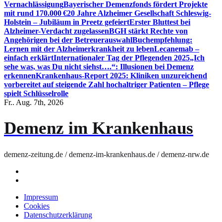
Vernachlässigung
Bayerischer Demenzfonds fördert Projekte
mit rund 170.000 €
20 Jahre Alzheimer Gesellschaft Schleswig-
Holstein – Jubiläum in Preetz gefeiert
Erster Bluttest bei
Alzheimer-Verdacht zugelassen
BGH stärkt Rechte von
Angehörigen bei der Betreuerauswahl
Buchempfehlung:
Lernen mit der Alzheimerkrankheit zu leben
Lecanemab –
einfach erklärt
Internationaler Tag der Pflegenden 2025
„Ich
sehe was, was Du nicht siehst….“: Illusionen bei Demenz
erkennen
Krankenhaus-Report 2025: Kliniken unzureichend
vorbereitet auf steigende Zahl hochaltriger Patienten – Pflege
spielt Schlüsselrolle
Fr.. Aug. 7th, 2026
Demenz im Krankenhaus
demenz-zeitung.de / demenz-im-krankenhaus.de / demenz-nrw.de
Impressum
Cookies
Datenschutzerklärung