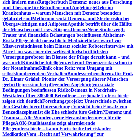
sich ändern muss
Ratgeberbuch Demenz: neues aus Forschung
und Therapie für Betroffene und Angehörige
Delir im
Krankenhaus – warum Menschen mit Demenz besonders
gefährdet sind
Metformin senkt Demenz- und Sterberisiko bei
Übergewichtigen und Adipösen
Apathie betrifft über die Hälfte
der Menschen mit Lewy-Körper-Demenz
Neue Studie zeigt:
Trauer und finanzielle Belastungen beeinflussen Alzheimer-
Risiko
Pflege bleibt menschlich: Medizinethiker warnt vor
Missverständnissen beim Einsatz sozialer Roboter
Interview mit
Alice Lin: was einer der weltweit fortschrittlichsten
Versorgungsroboter im Dienste der Pflege derzeit kann – und
was nicht
Künstliche Intelligenz erkennt Demenzrisiko schon in
der Notaufnahme
Klinik ohne Reiz: vom Umgang mit
selbststimulierendem Verhalten
Bundesverdienstkreuz für Prof.
Dr. Elmar Gräßel: Pionier der Versorgung älterer Menschen
geehrt
Depression bei pflegenden Angehörigen: soziale
Bedingungen beeinflussen Risiko
Demenz in Nordrhein-
Westfalen: Über 380.000 Betroffene – regionale Unterschiede
zeigen sich deutlich
Forschungsprojekt: Unterschiede zwischen
den Geschlechtern
Untersuchung: Vorsicht beim Einsatz von
Benzodiazepinen
Ist die Ehe schlecht fürs Gehirn?
Demenz und
Trauma – Alte Wunden, neue Herausforderungen für die
Pflege
AOK-Qualitätsatlas zeigt alarmierende
Pflegeunterschiede – kaum Fortschritte bei riskanter
Medikation
Vom „Recht auf Verwahrlosung“ zur