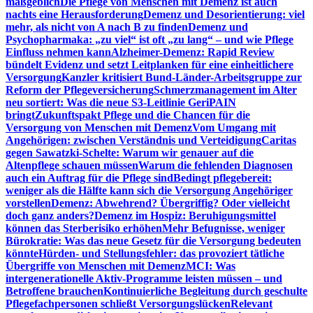
maßgeblich
Die Pflege von Menschen mit Demenz ist auch
nachts eine Herausforderung
Demenz und Desorientierung: viel
mehr, als nicht von A nach B zu finden
Demenz und
Psychopharmaka: „zu viel“ ist oft „zu lang“ – und wie Pflege
Einfluss nehmen kann
Alzheimer-Demenz: Rapid Review
bündelt Evidenz und setzt Leitplanken für eine einheitlichere
Versorgung
Kanzler kritisiert Bund-Länder-Arbeitsgruppe zur
Reform der Pflegeversicherung
Schmerzmanagement im Alter
neu sortiert: Was die neue S3-Leitlinie GeriPAIN
bringt
Zukunftspakt Pflege und die Chancen für die
Versorgung von Menschen mit Demenz
Vom Umgang mit
Angehörigen: zwischen Verständnis und Verteidigung
Caritas
gegen Sawatzki-Schelte: Warum wir genauer auf die
Altenpflege schauen müssen
Warum die fehlenden Diagnosen
auch ein Auftrag für die Pflege sind
Bedingt pflegebereit:
weniger als die Hälfte kann sich die Versorgung Angehöriger
vorstellen
Demenz: Abwehrend? Übergriffig? Oder vielleicht
doch ganz anders?
Demenz im Hospiz: Beruhigungsmittel
können das Sterberisiko erhöhen
Mehr Befugnisse, weniger
Bürokratie: Was das neue Gesetz für die Versorgung bedeuten
könnte
Hürden- und Stellungsfehler: das provoziert tätliche
Übergriffe von Menschen mit Demenz
MCI: Was
intergenerationelle Aktiv-Programme leisten müssen – und
Betroffene brauchen
Kontinuierliche Begleitung durch geschulte
Pflegefachpersonen schließt Versorgungslücken
Relevant