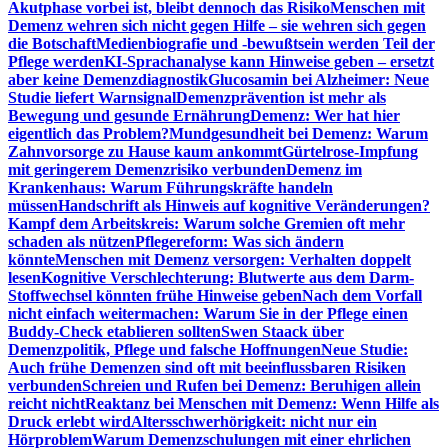
Akutphase vorbei ist, bleibt dennoch das Risiko
Menschen mit
Demenz wehren sich nicht gegen Hilfe – sie wehren sich gegen
die Botschaft
Medienbiografie und -bewußtsein werden Teil der
Pflege werden
KI-Sprachanalyse kann Hinweise geben – ersetzt
aber keine Demenzdiagnostik
Glucosamin bei Alzheimer: Neue
Studie liefert Warnsignal
Demenzprävention ist mehr als
Bewegung und gesunde Ernährung
Demenz: Wer hat hier
eigentlich das Problem?
Mundgesundheit bei Demenz: Warum
Zahnvorsorge zu Hause kaum ankommt
Gürtelrose-Impfung
mit geringerem Demenzrisiko verbunden
Demenz im
Krankenhaus: Warum Führungskräfte handeln
müssen
Handschrift als Hinweis auf kognitive Veränderungen?
Kampf dem Arbeitskreis: Warum solche Gremien oft mehr
schaden als nützen
Pflegereform: Was sich ändern
könnte
Menschen mit Demenz versorgen: Verhalten doppelt
lesen
Kognitive Verschlechterung: Blutwerte aus dem Darm-
Stoffwechsel könnten frühe Hinweise geben
Nach dem Vorfall
nicht einfach weitermachen: Warum Sie in der Pflege einen
Buddy-Check etablieren sollten
Swen Staack über
Demenzpolitik, Pflege und falsche Hoffnungen
Neue Studie:
Auch frühe Demenzen sind oft mit beeinflussbaren Risiken
verbunden
Schreien und Rufen bei Demenz: Beruhigen allein
reicht nicht
Reaktanz bei Menschen mit Demenz: Wenn Hilfe als
Druck erlebt wird
Altersschwerhörigkeit: nicht nur ein
Hörproblem
Warum Demenzschulungen mit einer ehrlichen