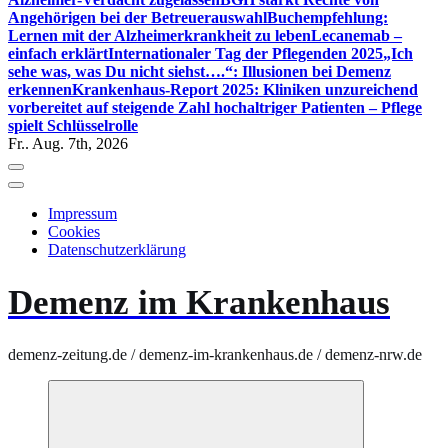
Angehörigen bei der Betreuerauswahl
Buchempfehlung:
Lernen mit der Alzheimerkrankheit zu leben
Lecanemab –
einfach erklärt
Internationaler Tag der Pflegenden 2025
„Ich
sehe was, was Du nicht siehst….“: Illusionen bei Demenz
erkennen
Krankenhaus-Report 2025: Kliniken unzureichend
vorbereitet auf steigende Zahl hochaltriger Patienten – Pflege
spielt Schlüsselrolle
Fr.. Aug. 7th, 2026
Impressum
Cookies
Datenschutzerklärung
Demenz im Krankenhaus
demenz-zeitung.de / demenz-im-krankenhaus.de / demenz-nrw.de