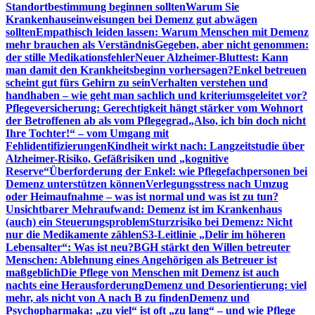
Standortbestimmung beginnen sollten
Warum Sie
Krankenhauseinweisungen bei Demenz gut abwägen
sollten
Empathisch leiden lassen: Warum Menschen mit Demenz
mehr brauchen als Verständnis
Gegeben, aber nicht genommen:
der stille Medikationsfehler
Neuer Alzheimer-Bluttest: Kann
man damit den Krankheitsbeginn vorhersagen?
Enkel betreuen
scheint gut fürs Gehirn zu sein
Verhalten verstehen und
handhaben – wie geht man sachlich und kriteriumsgeleitet vor?
Pflegeversicherung: Gerechtigkeit hängt stärker vom Wohnort
der Betroffenen ab als vom Pflegegrad
„Also, ich bin doch nicht
Ihre Tochter!“ – vom Umgang mit
Fehlidentifizierungen
Kindheit wirkt nach: Langzeitstudie über
Alzheimer-Risiko, Gefäßrisiken und „kognitive
Reserve“
Überforderung der Enkel: wie Pflegefachpersonen bei
Demenz unterstützen können
Verlegungsstress nach Umzug
oder Heimaufnahme – was ist normal und was ist zu tun?
Unsichtbarer Mehraufwand: Demenz ist im Krankenhaus
(auch) ein Steuerungsproblem
Sturzrisiko bei Demenz: Nicht
nur die Medikamente zählen
S3-Leitlinie „Delir im höheren
Lebensalter“: Was ist neu?
BGH stärkt den Willen betreuter
Menschen: Ablehnung eines Angehörigen als Betreuer ist
maßgeblich
Die Pflege von Menschen mit Demenz ist auch
nachts eine Herausforderung
Demenz und Desorientierung: viel
mehr, als nicht von A nach B zu finden
Demenz und
Psychopharmaka: „zu viel“ ist oft „zu lang“ – und wie Pflege