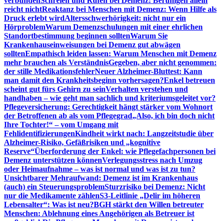
verbunden
Schreien und Rufen bei Demenz: Beruhigen allein
reicht nicht
Reaktanz bei Menschen mit Demenz: Wenn Hilfe als
Druck erlebt wird
Altersschwerhörigkeit: nicht nur ein
Hörproblem
Warum Demenzschulungen mit einer ehrlichen
Standortbestimmung beginnen sollten
Warum Sie
Krankenhauseinweisungen bei Demenz gut abwägen
sollten
Empathisch leiden lassen: Warum Menschen mit Demenz
mehr brauchen als Verständnis
Gegeben, aber nicht genommen:
der stille Medikationsfehler
Neuer Alzheimer-Bluttest: Kann
man damit den Krankheitsbeginn vorhersagen?
Enkel betreuen
scheint gut fürs Gehirn zu sein
Verhalten verstehen und
handhaben – wie geht man sachlich und kriteriumsgeleitet vor?
Pflegeversicherung: Gerechtigkeit hängt stärker vom Wohnort
der Betroffenen ab als vom Pflegegrad
„Also, ich bin doch nicht
Ihre Tochter!“ – vom Umgang mit
Fehlidentifizierungen
Kindheit wirkt nach: Langzeitstudie über
Alzheimer-Risiko, Gefäßrisiken und „kognitive
Reserve“
Überforderung der Enkel: wie Pflegefachpersonen bei
Demenz unterstützen können
Verlegungsstress nach Umzug
oder Heimaufnahme – was ist normal und was ist zu tun?
Unsichtbarer Mehraufwand: Demenz ist im Krankenhaus
(auch) ein Steuerungsproblem
Sturzrisiko bei Demenz: Nicht
nur die Medikamente zählen
S3-Leitlinie „Delir im höheren
Lebensalter“: Was ist neu?
BGH stärkt den Willen betreuter
Menschen: Ablehnung eines Angehörigen als Betreuer ist