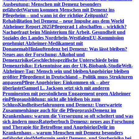
Ausbeutung: Menschen mit Demenz besonders
gefährdet
Warum kommen Menschen mit Demenz ins
Pflegeheim – und wann ist der richtige Zeitpunkt?
Rehabilitation bei Demenz – neue Impulse aus dem World
Alzheimer Report 2025
Pflegegrad 1 abschaffen – wirklich?
Nachgefragt beim Ministerium für Arbeit, Gesundheit und
Soziales des Landes Nordrhein-Westfalen
EU-Kommission
genehmigt Alzheimer-Medikament mit
Donanemab
Hinlauftendenz bei Demenz: Was lässt bleiben?
Neues aus der Forschung: Alkohol und
Demenzrisiko
Geschlechtsspezifische Unterschiede beim
Demenzrisiko: Erkenntnisse aus der UK-Biobank-Studie
Welt-
Alzheimer-Tag: Mensch sein und bleiben
Angehörige bleiben
größter Pflegedienst in Deutschland – Politik muss Strukturen
anpassen
Pflege Angehörige: Einkommen ok – aber
überlastet
Samuel L. Jackson setzt sich mit anderen
Prominenten mit persönlichem Engagement gegen Alzheimer
ein
Pflegeausbildung: nicht alle bleiben bis zum
Schluss
Kindheitserfahrungen und Demenz: Unerwartete
Zusammenhänge auch für die Pflegepraxis
Demenz im
Krankenhaus: warum die Versorgung so oft scheitert und was
sich ändern muss
Ratgeberbuch Demenz: neues aus Forschung
und Therapie für Betroffene und Angehörige
Delir im
Krankenhaus – warum Menschen mit Demenz besonders
gefährdet sind
Metformin senkt Demenz- und Sterberisiko bei