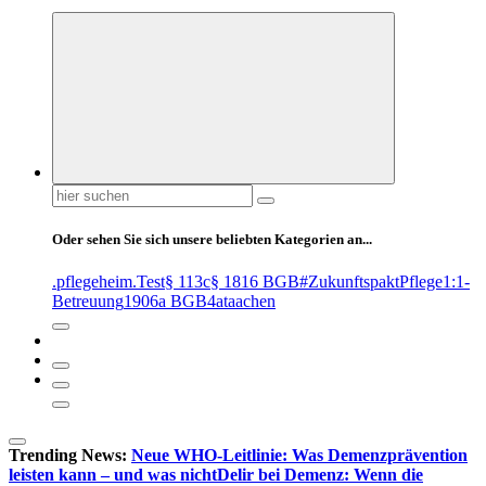
Suchen
nach:
Oder sehen Sie sich unsere beliebten Kategorien an...
.pflegeheim
.Test
§ 113c
§ 1816 BGB
#ZukunftspaktPflege
1:1-
Betreuung
1906a BGB
4at
aachen
Trending News:
Neue WHO-Leitlinie: Was Demenzprävention
leisten kann – und was nicht
Delir bei Demenz: Wenn die