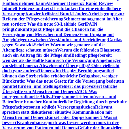
Einfluss nehmen kann
Alzheimer-Demenz: Rapid Review
bündelt Evidenz und setzt Leitplanken für eine einheitlichere
Versorgung
Kanzler kritisiert Bund-Länder-Arbeitsgruppe zur
Reform der Pflegeversicherung
Schmerzmanagement im Alter
neu sortiert: Was die neue S3-Leitlinie GeriPAIN
bringt
Zukunftspakt Pflege und die Chancen für die
Versorgung von Menschen mit Demenz
Vom Umgang mit
Angehörigen: zwischen Verständnis und Verteidigung
Caritas
gegen Sawatzki-Schelte: Warum wir genauer auf die
Altenpflege schauen müssen
Warum die fehlenden Diagnosen
auch ein Auftrag für die Pflege sind
Bedingt pflegebereit:
weniger als die Hälfte kann sich die Versorgung Angehöriger
vorstellen
Demenz: Abwehrend? Übergriffig? Oder vielleicht
doch ganz anders?
Demenz im Hospiz: Beruhigungsmittel
können das Sterberisiko erhöhen
Mehr Befugnisse, weniger
Bürokratie: Was das neue Gesetz für die Versorgung bedeuten
könnte
Hürden- und Stellungsfehler: das provoziert tätliche
Übergriffe von Menschen mit Demenz
MCI: Was
intergenerationelle Aktiv-Programme leisten müssen – und
Betroffene brauchen
Kontinuierliche Begleitung durch geschulte
Pflegefachpersonen schließt Versorgungslücken
Relevant
sprechen statt diskutieren: situative Kommunikation mit
Menschen mit Demenz
Einzel- oder Doppelzimmer? Was ist
besser?
Krankenhausreport: was besser werden muss in der
Versorgung von Patienten mit Demenz
Gefahr der finanziellen