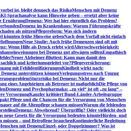
orbei ist, bleibt dennoch das Risiko
Menschen mit Demenz
n
KI-Sprachanalyse kann Hinweise geben – ersetzt aber keine
de Ernährung
Demenz: Wer hat hier eigentlich das Problem?
verbunden
Demenz im Krankenhaus: Warum Führungskräfte
chaden als nützen
Pflegereform: Was sich ändern
el könnten frühe Hinweise geben
Nach dem Vorfall nicht einfach
 Hoffnungen
Neue Studie: Auch frühe Demenzen sind oft mit
z: Wenn Hilfe als Druck erlebt wird
Altersschwerhörigkeit:
hauseinweisungen bei Demenz gut abwägen sollten
Empathisch
fehler
Neuer Alzheimer-Bluttest: Kann man damit den
achlich und kriteriumsgeleitet vor?
Pflegeversicherung:
mgang mit Fehlidentifizierungen
Kindheit wirkt nach:
i Demenz unterstützen können
Verlegungsstress nach Umzug
uerungsproblem
Sturzrisiko bei Demenz: Nicht nur die
ng eines Angehörigen als Betreuer ist maßgeblich
Die Pflege von
den
Demenz und Psychopharmaka: „zu viel“ ist oft „zu lang“ –
here Versorgung
Kanzler kritisiert Bund-Länder-Arbeitsgruppe
pakt Pflege und die Chancen für die Versorgung von Menschen
nauer auf die Altenpflege schauen müssen
Warum die fehlenden
rstellen
Demenz: Abwehrend? Übergriffig? Oder vielleicht doch
s neue Gesetz für die Versorgung bedeuten könnte
Hürden- und
en müssen – und Betroffene brauchen
Kontinuierliche Begleitung
t Menschen mit Demenz
Einzel- oder Doppelzimmer? Was ist