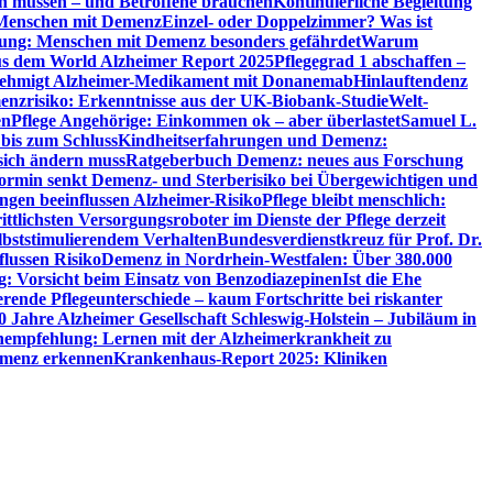
en müssen – und Betroffene brauchen
Kontinuierliche Begleitung
t Menschen mit Demenz
Einzel- oder Doppelzimmer? Was ist
utung: Menschen mit Demenz besonders gefährdet
Warum
aus dem World Alzheimer Report 2025
Pflegegrad 1 abschaffen –
ehmigt Alzheimer-Medikament mit Donanemab
Hinlauftendenz
menzrisiko: Erkenntnisse aus der UK-Biobank-Studie
Welt-
en
Pflege Angehörige: Einkommen ok – aber überlastet
Samuel L.
 bis zum Schluss
Kindheitserfahrungen und Demenz:
sich ändern muss
Ratgeberbuch Demenz: neues aus Forschung
ormin senkt Demenz- und Sterberisiko bei Übergewichtigen und
ungen beeinflussen Alzheimer-Risiko
Pflege bleibt menschlich:
rittlichsten Versorgungsroboter im Dienste der Pflege derzeit
lbststimulierendem Verhalten
Bundesverdienstkreuz für Prof. Dr.
flussen Risiko
Demenz in Nordrhein-Westfalen: Über 380.000
: Vorsicht beim Einsatz von Benzodiazepinen
Ist die Ehe
erende Pflegeunterschiede – kaum Fortschritte bei riskanter
0 Jahre Alzheimer Gesellschaft Schleswig-Holstein – Jubiläum in
empfehlung: Lernen mit der Alzheimerkrankheit zu
Demenz erkennen
Krankenhaus-Report 2025: Kliniken