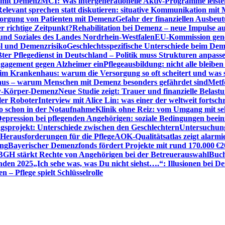
n mit Demenz
MCI: Was intergenerationelle Aktiv-Programme leist
Relevant sprechen statt diskutieren: situative Kommunikation mi
sorgung von Patienten mit Demenz
Gefahr der finanziellen Ausbe
 richtige Zeitpunkt?
Rehabilitation bei Demenz – neue Impulse 
 und Soziales des Landes Nordrhein-Westfalen
EU-Kommission gen
ol und Demenzrisiko
Geschlechtsspezifische Unterschiede beim De
ter Pflegedienst in Deutschland – Politik muss Strukturen anpass
ngagement gegen Alzheimer ein
Pflegeausbildung: nicht alle bleiben
m Krankenhaus: warum die Versorgung so oft scheitert und was 
aus – warum Menschen mit Demenz besonders gefährdet sind
Metf
ewy-Körper-Demenz
Neue Studie zeigt: Trauer und finanzielle Belast
ler Roboter
Interview mit Alice Lin: was einer der weltweit fortsch
ko schon in der Notaufnahme
Klinik ohne Reiz: vom Umgang mit se
epression bei pflegenden Angehörigen: soziale Bedingungen beein
gsprojekt: Unterschiede zwischen den Geschlechtern
Untersuchung
erausforderungen für die Pflege
AOK-Qualitätsatlas zeigt alarmi
ung
Bayerischer Demenzfonds fördert Projekte mit rund 170.000 €
2
BGH stärkt Rechte von Angehörigen bei der Betreuerauswahl
Buch
enden 2025
„Ich sehe was, was Du nicht siehst….“: Illusionen bei 
 – Pflege spielt Schlüsselrolle