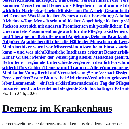
besser?
Krankenhausreport: was besser werden muss in der Ver
kommen Menschen mit Demenz ins Pflegeheim – und wann ist der
wirklich? Nachgefragt beim Ministerium für Arbeit, Gesundheit
bei Demenz: Was lässt bleiben?
Neues aus der Forschung: Alkoh
Alzheimer-Tag: Mensch sein und bleiben
Angehörige bleiben größ
Jackson setzt sich mit anderen Prominenten mit persönlichem E
Unerwartete Zusammenhänge auch für die Pflegepraxis
Demenz i
und Therapie für Betroffene und Angehörige
Delir im Krankenh
Adipösen
Apathie betrifft über die Hälfte der Menschen mit L
Medizinethiker warnt vor Missverständnissen beim Einsatz sozia
kann – und was nicht
Künstliche Intelligenz erkennt Demenzrisi
Elmar Gräßel: Pionier der Versorgung älterer Menschen geehrt
D
Betroffene – regionale Unterschiede zeigen sich deutlich
Forschun
schlecht fürs Gehirn?
Demenz und Trauma – Alte Wunden, neue H
Medikation
Vom „Recht auf Verwahrlosung“ zur Vernachlässig
Preetz gefeiert
Erster Bluttest bei Alzheimer-Verdacht zugelassen
leben
Lecanemab – einfach erklärt
Internationaler Tag der Pfleg
unzureichend vorbereitet auf steigende Zahl hochaltriger Patienten
Fr.. Juli 24th, 2026
Demenz im Krankenhaus
demenz-zeitung.de / demenz-im-krankenhaus.de / demenz-nrw.de