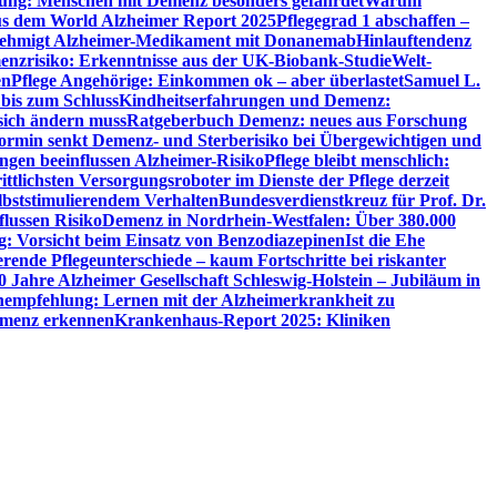
utung: Menschen mit Demenz besonders gefährdet
Warum
aus dem World Alzheimer Report 2025
Pflegegrad 1 abschaffen –
ehmigt Alzheimer-Medikament mit Donanemab
Hinlauftendenz
menzrisiko: Erkenntnisse aus der UK-Biobank-Studie
Welt-
en
Pflege Angehörige: Einkommen ok – aber überlastet
Samuel L.
 bis zum Schluss
Kindheitserfahrungen und Demenz:
sich ändern muss
Ratgeberbuch Demenz: neues aus Forschung
ormin senkt Demenz- und Sterberisiko bei Übergewichtigen und
ungen beeinflussen Alzheimer-Risiko
Pflege bleibt menschlich:
rittlichsten Versorgungsroboter im Dienste der Pflege derzeit
lbststimulierendem Verhalten
Bundesverdienstkreuz für Prof. Dr.
flussen Risiko
Demenz in Nordrhein-Westfalen: Über 380.000
: Vorsicht beim Einsatz von Benzodiazepinen
Ist die Ehe
erende Pflegeunterschiede – kaum Fortschritte bei riskanter
0 Jahre Alzheimer Gesellschaft Schleswig-Holstein – Jubiläum in
empfehlung: Lernen mit der Alzheimerkrankheit zu
Demenz erkennen
Krankenhaus-Report 2025: Kliniken