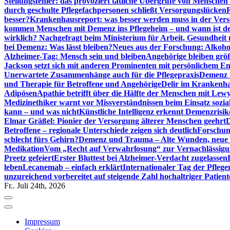
Stellungsfehler: das provoziert tätliche Übergriffe von Mensche
durch geschulte Pflegefachpersonen schließt Versorgungslücken
besser?
Krankenhausreport: was besser werden muss in der Ver
kommen Menschen mit Demenz ins Pflegeheim – und wann ist der
wirklich? Nachgefragt beim Ministerium für Arbeit, Gesundheit
bei Demenz: Was lässt bleiben?
Neues aus der Forschung: Alkoh
Alzheimer-Tag: Mensch sein und bleiben
Angehörige bleiben größ
Jackson setzt sich mit anderen Prominenten mit persönlichem E
Unerwartete Zusammenhänge auch für die Pflegepraxis
Demenz i
und Therapie für Betroffene und Angehörige
Delir im Krankenh
Adipösen
Apathie betrifft über die Hälfte der Menschen mit L
Medizinethiker warnt vor Missverständnissen beim Einsatz sozia
kann – und was nicht
Künstliche Intelligenz erkennt Demenzrisi
Elmar Gräßel: Pionier der Versorgung älterer Menschen geehrt
D
Betroffene – regionale Unterschiede zeigen sich deutlich
Forschun
schlecht fürs Gehirn?
Demenz und Trauma – Alte Wunden, neue H
Medikation
Vom „Recht auf Verwahrlosung“ zur Vernachlässig
Preetz gefeiert
Erster Bluttest bei Alzheimer-Verdacht zugelassen
leben
Lecanemab – einfach erklärt
Internationaler Tag der Pfleg
unzureichend vorbereitet auf steigende Zahl hochaltriger Patienten
Fr.. Juli 24th, 2026
Impressum