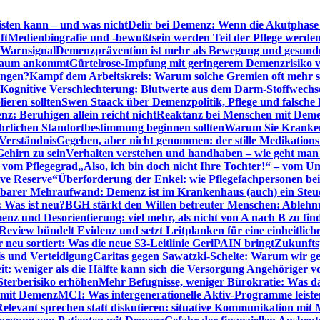
sten kann – und was nicht
Delir bei Demenz: Wenn die Akutphase v
ft
Medienbiografie und -bewußtsein werden Teil der Pflege werde
t Warnsignal
Demenzprävention ist mehr als Bewegung und gesun
 kaum ankommt
Gürtelrose-Impfung mit geringerem Demenzrisiko 
ungen?
Kampf dem Arbeitskreis: Warum solche Gremien oft mehr s
Kognitive Verschlechterung: Blutwerte aus dem Darm-Stoffwechs
ieren sollten
Swen Staack über Demenzpolitik, Pflege und falsche
z: Beruhigen allein reicht nicht
Reaktanz bei Menschen mit Demen
rlichen Standortbestimmung beginnen sollten
Warum Sie Kranken
Verständnis
Gegeben, aber nicht genommen: der stille Medikations
Gehirn zu sein
Verhalten verstehen und handhaben – wie geht man s
s vom Pflegegrad
„Also, ich bin doch nicht Ihre Tochter!“ – vom U
ive Reserve“
Überforderung der Enkel: wie Pflegefachpersonen be
tbarer Mehraufwand: Demenz ist im Krankenhaus (auch) ein Ste
: Was ist neu?
BGH stärkt den Willen betreuter Menschen: Ablehnu
nz und Desorientierung: viel mehr, als nicht von A nach B zu fin
view bündelt Evidenz und setzt Leitplanken für eine einheitlic
eu sortiert: Was die neue S3-Leitlinie GeriPAIN bringt
Zukunfts
s und Verteidigung
Caritas gegen Sawatzki-Schelte: Warum wir ge
it: weniger als die Hälfte kann sich die Versorgung Angehöriger vo
terberisiko erhöhen
Mehr Befugnisse, weniger Bürokratie: Was da
n mit Demenz
MCI: Was intergenerationelle Aktiv-Programme leist
Relevant sprechen statt diskutieren: situative Kommunikation mi