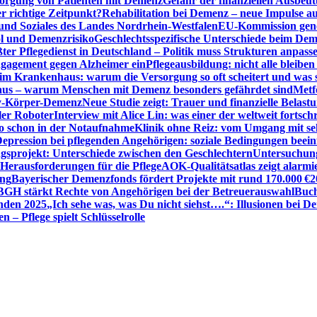
sorgung von Patienten mit Demenz
Gefahr der finanziellen Ausbe
 richtige Zeitpunkt?
Rehabilitation bei Demenz – neue Impulse 
 und Soziales des Landes Nordrhein-Westfalen
EU-Kommission gen
ol und Demenzrisiko
Geschlechtsspezifische Unterschiede beim De
ter Pflegedienst in Deutschland – Politik muss Strukturen anpass
ngagement gegen Alzheimer ein
Pflegeausbildung: nicht alle bleiben
m Krankenhaus: warum die Versorgung so oft scheitert und was 
aus – warum Menschen mit Demenz besonders gefährdet sind
Metf
ewy-Körper-Demenz
Neue Studie zeigt: Trauer und finanzielle Belast
ler Roboter
Interview mit Alice Lin: was einer der weltweit fortsch
ko schon in der Notaufnahme
Klinik ohne Reiz: vom Umgang mit se
epression bei pflegenden Angehörigen: soziale Bedingungen beein
gsprojekt: Unterschiede zwischen den Geschlechtern
Untersuchung
erausforderungen für die Pflege
AOK-Qualitätsatlas zeigt alarmi
ung
Bayerischer Demenzfonds fördert Projekte mit rund 170.000 €
2
BGH stärkt Rechte von Angehörigen bei der Betreuerauswahl
Buch
enden 2025
„Ich sehe was, was Du nicht siehst….“: Illusionen bei 
 – Pflege spielt Schlüsselrolle