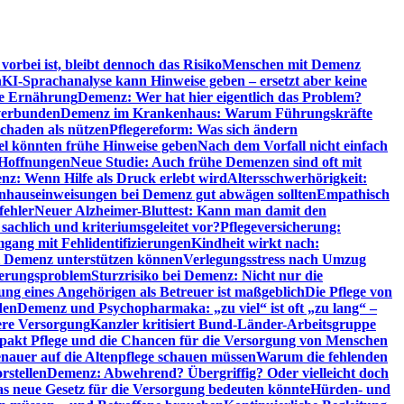
orbei ist, bleibt dennoch das Risiko
Menschen mit Demenz
n
KI-Sprachanalyse kann Hinweise geben – ersetzt aber keine
de Ernährung
Demenz: Wer hat hier eigentlich das Problem?
verbunden
Demenz im Krankenhaus: Warum Führungskräfte
chaden als nützen
Pflegereform: Was sich ändern
el könnten frühe Hinweise geben
Nach dem Vorfall nicht einfach
 Hoffnungen
Neue Studie: Auch frühe Demenzen sind oft mit
z: Wenn Hilfe als Druck erlebt wird
Altersschwerhörigkeit:
hauseinweisungen bei Demenz gut abwägen sollten
Empathisch
fehler
Neuer Alzheimer-Bluttest: Kann man damit den
achlich und kriteriumsgeleitet vor?
Pflegeversicherung:
mgang mit Fehlidentifizierungen
Kindheit wirkt nach:
i Demenz unterstützen können
Verlegungsstress nach Umzug
uerungsproblem
Sturzrisiko bei Demenz: Nicht nur die
ng eines Angehörigen als Betreuer ist maßgeblich
Die Pflege von
den
Demenz und Psychopharmaka: „zu viel“ ist oft „zu lang“ –
here Versorgung
Kanzler kritisiert Bund-Länder-Arbeitsgruppe
pakt Pflege und die Chancen für die Versorgung von Menschen
nauer auf die Altenpflege schauen müssen
Warum die fehlenden
rstellen
Demenz: Abwehrend? Übergriffig? Oder vielleicht doch
s neue Gesetz für die Versorgung bedeuten könnte
Hürden- und