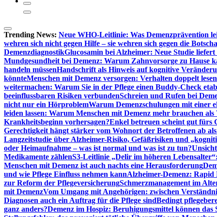
Trending News:
Neue WHO-Leitlinie: Was Demenzprävention lei
wehren sich nicht gegen Hilfe – sie wehren sich gegen die Botscha
Demenzdiagnostik
Glucosamin bei Alzheimer: Neue Studie liefer
Mundgesundheit bei Demenz: Warum Zahnvorsorge zu Hause
handeln müssen
Handschrift als Hinweis auf kognitive Veränder
könnte
Menschen mit Demenz versorgen: Verhalten doppelt lesen
weitermachen: Warum Sie in der Pflege einen Buddy-Check etabl
beeinflussbaren Risiken verbunden
Schreien und Rufen bei Demen
nicht nur ein Hörproblem
Warum Demenzschulungen mit einer eh
leiden lassen: Warum Menschen mit Demenz mehr brauchen als 
Krankheitsbeginn vorhersagen?
Enkel betreuen scheint gut fürs 
Gerechtigkeit hängt stärker vom Wohnort der Betroffenen ab al
Langzeitstudie über Alzheimer-Risiko, Gefäßrisiken und „kognit
oder Heimaufnahme – was ist normal und was ist zu tun?
Unsich
Medikamente zählen
S3-Leitlinie „Delir im höheren Lebensalter“
Menschen mit Demenz ist auch nachts eine Herausforderung
Deme
und wie Pflege Einfluss nehmen kann
Alzheimer-Demenz: Rapid Re
zur Reform der Pflegeversicherung
Schmerzmanagement im Alter n
mit Demenz
Vom Umgang mit Angehörigen: zwischen Verständni
Diagnosen auch ein Auftrag für die Pflege sind
Bedingt pflegebere
ganz anders?
Demenz im Hospiz: Beruhigungsmittel können das S