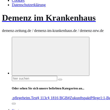
Cookies
Datenschutzerklärung
Demenz im Krankenhaus
demenz-zeitung.de / demenz-im-krankenhaus.de / demenz-nrw.de
Suchen
nach:
Oder sehen Sie sich unsere beliebten Kategorien an...
.pflegeheim
.Test
§ 113c
§ 1816 BGB
#ZukunftspaktPflege
1:1-B