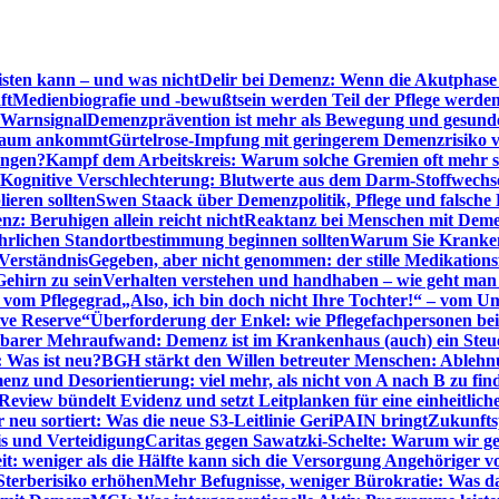
sten kann – und was nicht
Delir bei Demenz: Wenn die Akutphase v
ft
Medienbiografie und -bewußtsein werden Teil der Pflege werde
t Warnsignal
Demenzprävention ist mehr als Bewegung und gesun
 kaum ankommt
Gürtelrose-Impfung mit geringerem Demenzrisiko 
ungen?
Kampf dem Arbeitskreis: Warum solche Gremien oft mehr s
Kognitive Verschlechterung: Blutwerte aus dem Darm-Stoffwechs
ieren sollten
Swen Staack über Demenzpolitik, Pflege und falsche
z: Beruhigen allein reicht nicht
Reaktanz bei Menschen mit Demen
rlichen Standortbestimmung beginnen sollten
Warum Sie Kranken
Verständnis
Gegeben, aber nicht genommen: der stille Medikations
Gehirn zu sein
Verhalten verstehen und handhaben – wie geht man s
s vom Pflegegrad
„Also, ich bin doch nicht Ihre Tochter!“ – vom U
ive Reserve“
Überforderung der Enkel: wie Pflegefachpersonen be
tbarer Mehraufwand: Demenz ist im Krankenhaus (auch) ein Ste
: Was ist neu?
BGH stärkt den Willen betreuter Menschen: Ablehnu
nz und Desorientierung: viel mehr, als nicht von A nach B zu fin
view bündelt Evidenz und setzt Leitplanken für eine einheitlic
eu sortiert: Was die neue S3-Leitlinie GeriPAIN bringt
Zukunfts
s und Verteidigung
Caritas gegen Sawatzki-Schelte: Warum wir ge
it: weniger als die Hälfte kann sich die Versorgung Angehöriger vo
terberisiko erhöhen
Mehr Befugnisse, weniger Bürokratie: Was da