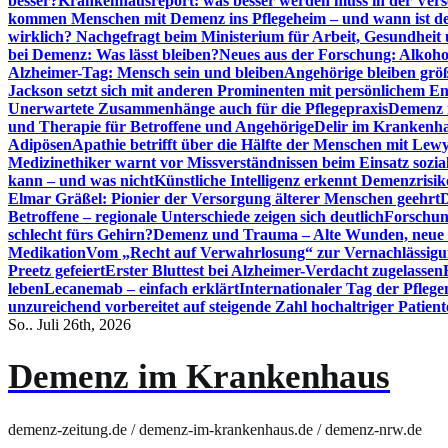
besser?
Krankenhausreport: was besser werden muss in der Ver
kommen Menschen mit Demenz ins Pflegeheim – und wann ist der
wirklich? Nachgefragt beim Ministerium für Arbeit, Gesundheit
bei Demenz: Was lässt bleiben?
Neues aus der Forschung: Alkoh
Alzheimer-Tag: Mensch sein und bleiben
Angehörige bleiben größ
Jackson setzt sich mit anderen Prominenten mit persönlichem E
Unerwartete Zusammenhänge auch für die Pflegepraxis
Demenz i
und Therapie für Betroffene und Angehörige
Delir im Krankenh
Adipösen
Apathie betrifft über die Hälfte der Menschen mit L
Medizinethiker warnt vor Missverständnissen beim Einsatz sozia
kann – und was nicht
Künstliche Intelligenz erkennt Demenzrisi
Elmar Gräßel: Pionier der Versorgung älterer Menschen geehrt
D
Betroffene – regionale Unterschiede zeigen sich deutlich
Forschun
schlecht fürs Gehirn?
Demenz und Trauma – Alte Wunden, neue H
Medikation
Vom „Recht auf Verwahrlosung“ zur Vernachlässig
Preetz gefeiert
Erster Bluttest bei Alzheimer-Verdacht zugelassen
leben
Lecanemab – einfach erklärt
Internationaler Tag der Pfleg
unzureichend vorbereitet auf steigende Zahl hochaltriger Patienten
So.. Juli 26th, 2026
Demenz im Krankenhaus
demenz-zeitung.de / demenz-im-krankenhaus.de / demenz-nrw.de