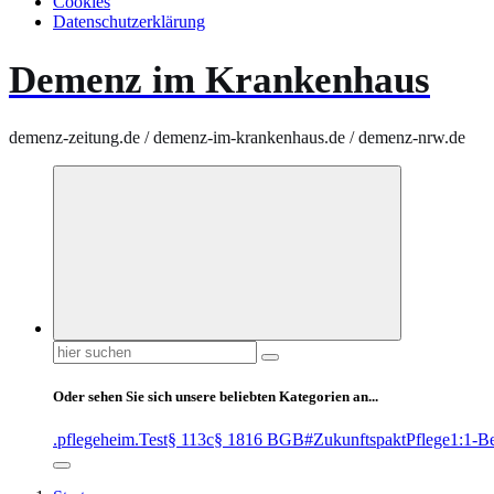
Cookies
Datenschutzerklärung
Demenz im Krankenhaus
demenz-zeitung.de / demenz-im-krankenhaus.de / demenz-nrw.de
Suchen
nach:
Oder sehen Sie sich unsere beliebten Kategorien an...
.pflegeheim
.Test
§ 113c
§ 1816 BGB
#ZukunftspaktPflege
1:1-B