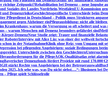
sorgung von Patienten mit Demenz
Gefahr der finanziellen Ausbe
 richtige Zeitpunkt?
Rehabilitation bei Demenz – neue Impulse 
 und Soziales des Landes Nordrhein-Westfalen
EU-Kommission gen
ol und Demenzrisiko
Geschlechtsspezifische Unterschiede beim De
ter Pflegedienst in Deutschland – Politik muss Strukturen anpass
ngagement gegen Alzheimer ein
Pflegeausbildung: nicht alle bleiben
m Krankenhaus: warum die Versorgung so oft scheitert und was 
aus – warum Menschen mit Demenz besonders gefährdet sind
Metf
ewy-Körper-Demenz
Neue Studie zeigt: Trauer und finanzielle Belast
ler Roboter
Interview mit Alice Lin: was einer der weltweit fortsch
ko schon in der Notaufnahme
Klinik ohne Reiz: vom Umgang mit se
epression bei pflegenden Angehörigen: soziale Bedingungen beein
gsprojekt: Unterschiede zwischen den Geschlechtern
Untersuchung
erausforderungen für die Pflege
AOK-Qualitätsatlas zeigt alarmi
ung
Bayerischer Demenzfonds fördert Projekte mit rund 170.000 €
2
BGH stärkt Rechte von Angehörigen bei der Betreuerauswahl
Buch
enden 2025
„Ich sehe was, was Du nicht siehst….“: Illusionen bei 
 – Pflege spielt Schlüsselrolle