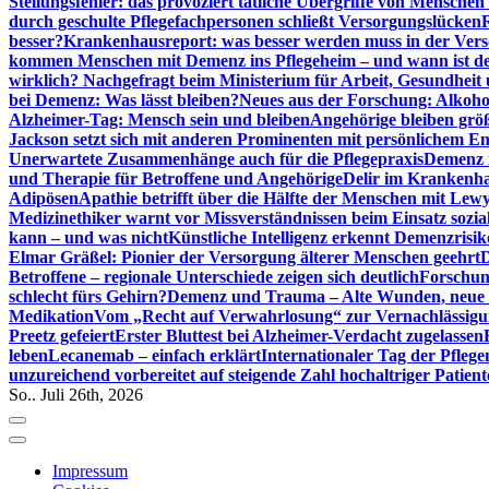
Stellungsfehler: das provoziert tätliche Übergriffe von Mensche
durch geschulte Pflegefachpersonen schließt Versorgungslücken
besser?
Krankenhausreport: was besser werden muss in der Ver
kommen Menschen mit Demenz ins Pflegeheim – und wann ist der
wirklich? Nachgefragt beim Ministerium für Arbeit, Gesundheit
bei Demenz: Was lässt bleiben?
Neues aus der Forschung: Alkoh
Alzheimer-Tag: Mensch sein und bleiben
Angehörige bleiben größ
Jackson setzt sich mit anderen Prominenten mit persönlichem E
Unerwartete Zusammenhänge auch für die Pflegepraxis
Demenz i
und Therapie für Betroffene und Angehörige
Delir im Krankenh
Adipösen
Apathie betrifft über die Hälfte der Menschen mit L
Medizinethiker warnt vor Missverständnissen beim Einsatz sozia
kann – und was nicht
Künstliche Intelligenz erkennt Demenzrisi
Elmar Gräßel: Pionier der Versorgung älterer Menschen geehrt
D
Betroffene – regionale Unterschiede zeigen sich deutlich
Forschun
schlecht fürs Gehirn?
Demenz und Trauma – Alte Wunden, neue H
Medikation
Vom „Recht auf Verwahrlosung“ zur Vernachlässig
Preetz gefeiert
Erster Bluttest bei Alzheimer-Verdacht zugelassen
leben
Lecanemab – einfach erklärt
Internationaler Tag der Pfleg
unzureichend vorbereitet auf steigende Zahl hochaltriger Patienten
So.. Juli 26th, 2026
Impressum