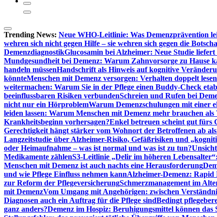
Trending News:
Neue WHO-Leitlinie: Was Demenzprävention lei
wehren sich nicht gegen Hilfe – sie wehren sich gegen die Botscha
Demenzdiagnostik
Glucosamin bei Alzheimer: Neue Studie liefer
Mundgesundheit bei Demenz: Warum Zahnvorsorge zu Hause
handeln müssen
Handschrift als Hinweis auf kognitive Veränder
könnte
Menschen mit Demenz versorgen: Verhalten doppelt lesen
weitermachen: Warum Sie in der Pflege einen Buddy-Check etabl
beeinflussbaren Risiken verbunden
Schreien und Rufen bei Demen
nicht nur ein Hörproblem
Warum Demenzschulungen mit einer eh
leiden lassen: Warum Menschen mit Demenz mehr brauchen als 
Krankheitsbeginn vorhersagen?
Enkel betreuen scheint gut fürs 
Gerechtigkeit hängt stärker vom Wohnort der Betroffenen ab al
Langzeitstudie über Alzheimer-Risiko, Gefäßrisiken und „kognit
oder Heimaufnahme – was ist normal und was ist zu tun?
Unsich
Medikamente zählen
S3-Leitlinie „Delir im höheren Lebensalter“
Menschen mit Demenz ist auch nachts eine Herausforderung
Deme
und wie Pflege Einfluss nehmen kann
Alzheimer-Demenz: Rapid Re
zur Reform der Pflegeversicherung
Schmerzmanagement im Alter n
mit Demenz
Vom Umgang mit Angehörigen: zwischen Verständni
Diagnosen auch ein Auftrag für die Pflege sind
Bedingt pflegebere
ganz anders?
Demenz im Hospiz: Beruhigungsmittel können das S