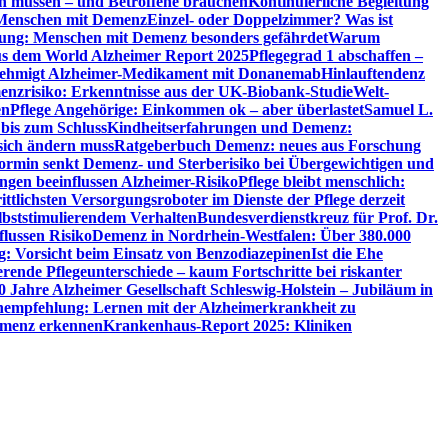
en müssen – und Betroffene brauchen
Kontinuierliche Begleitung
t Menschen mit Demenz
Einzel- oder Doppelzimmer? Was ist
utung: Menschen mit Demenz besonders gefährdet
Warum
aus dem World Alzheimer Report 2025
Pflegegrad 1 abschaffen –
ehmigt Alzheimer-Medikament mit Donanemab
Hinlauftendenz
menzrisiko: Erkenntnisse aus der UK-Biobank-Studie
Welt-
en
Pflege Angehörige: Einkommen ok – aber überlastet
Samuel L.
 bis zum Schluss
Kindheitserfahrungen und Demenz:
sich ändern muss
Ratgeberbuch Demenz: neues aus Forschung
ormin senkt Demenz- und Sterberisiko bei Übergewichtigen und
ungen beeinflussen Alzheimer-Risiko
Pflege bleibt menschlich:
rittlichsten Versorgungsroboter im Dienste der Pflege derzeit
lbststimulierendem Verhalten
Bundesverdienstkreuz für Prof. Dr.
flussen Risiko
Demenz in Nordrhein-Westfalen: Über 380.000
: Vorsicht beim Einsatz von Benzodiazepinen
Ist die Ehe
erende Pflegeunterschiede – kaum Fortschritte bei riskanter
0 Jahre Alzheimer Gesellschaft Schleswig-Holstein – Jubiläum in
empfehlung: Lernen mit der Alzheimerkrankheit zu
Demenz erkennen
Krankenhaus-Report 2025: Kliniken