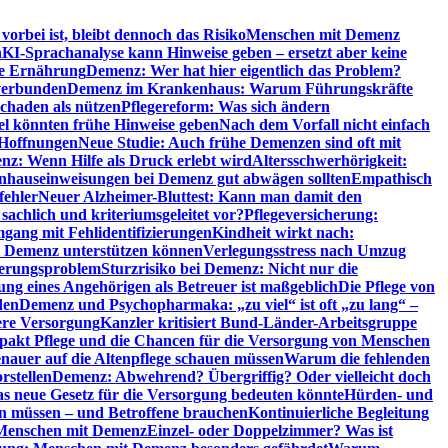
orbei ist, bleibt dennoch das Risiko
Menschen mit Demenz
n
KI-Sprachanalyse kann Hinweise geben – ersetzt aber keine
de Ernährung
Demenz: Wer hat hier eigentlich das Problem?
verbunden
Demenz im Krankenhaus: Warum Führungskräfte
chaden als nützen
Pflegereform: Was sich ändern
el könnten frühe Hinweise geben
Nach dem Vorfall nicht einfach
 Hoffnungen
Neue Studie: Auch frühe Demenzen sind oft mit
z: Wenn Hilfe als Druck erlebt wird
Altersschwerhörigkeit:
hauseinweisungen bei Demenz gut abwägen sollten
Empathisch
fehler
Neuer Alzheimer-Bluttest: Kann man damit den
achlich und kriteriumsgeleitet vor?
Pflegeversicherung:
mgang mit Fehlidentifizierungen
Kindheit wirkt nach:
i Demenz unterstützen können
Verlegungsstress nach Umzug
uerungsproblem
Sturzrisiko bei Demenz: Nicht nur die
ng eines Angehörigen als Betreuer ist maßgeblich
Die Pflege von
den
Demenz und Psychopharmaka: „zu viel“ ist oft „zu lang“ –
here Versorgung
Kanzler kritisiert Bund-Länder-Arbeitsgruppe
pakt Pflege und die Chancen für die Versorgung von Menschen
nauer auf die Altenpflege schauen müssen
Warum die fehlenden
rstellen
Demenz: Abwehrend? Übergriffig? Oder vielleicht doch
s neue Gesetz für die Versorgung bedeuten könnte
Hürden- und
en müssen – und Betroffene brauchen
Kontinuierliche Begleitung
t Menschen mit Demenz
Einzel- oder Doppelzimmer? Was ist