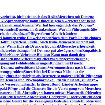
orbei ist, bleibt dennoch das Risiko
Menschen mit Demenz
n
KI-Sprachanalyse kann Hinweise geben – ersetzt aber keine
de Ernährung
Demenz: Wer hat hier eigentlich das Problem?
verbunden
Demenz im Krankenhaus: Warum Führungskräfte
chaden als nützen
Pflegereform: Was sich ändern
el könnten frühe Hinweise geben
Nach dem Vorfall nicht einfach
 Hoffnungen
Neue Studie: Auch frühe Demenzen sind oft mit
z: Wenn Hilfe als Druck erlebt wird
Altersschwerhörigkeit:
hauseinweisungen bei Demenz gut abwägen sollten
Empathisch
fehler
Neuer Alzheimer-Bluttest: Kann man damit den
achlich und kriteriumsgeleitet vor?
Pflegeversicherung:
mgang mit Fehlidentifizierungen
Kindheit wirkt nach:
i Demenz unterstützen können
Verlegungsstress nach Umzug
uerungsproblem
Sturzrisiko bei Demenz: Nicht nur die
ng eines Angehörigen als Betreuer ist maßgeblich
Die Pflege von
den
Demenz und Psychopharmaka: „zu viel“ ist oft „zu lang“ –
here Versorgung
Kanzler kritisiert Bund-Länder-Arbeitsgruppe
pakt Pflege und die Chancen für die Versorgung von Menschen
nauer auf die Altenpflege schauen müssen
Warum die fehlenden
rstellen
Demenz: Abwehrend? Übergriffig? Oder vielleicht doch
s neue Gesetz für die Versorgung bedeuten könnte
Hürden- und