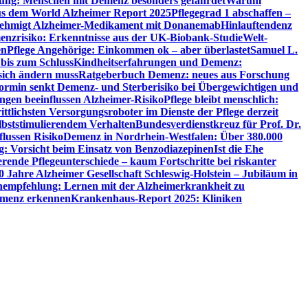
utung: Menschen mit Demenz besonders gefährdet
Warum
aus dem World Alzheimer Report 2025
Pflegegrad 1 abschaffen –
ehmigt Alzheimer-Medikament mit Donanemab
Hinlauftendenz
menzrisiko: Erkenntnisse aus der UK-Biobank-Studie
Welt-
en
Pflege Angehörige: Einkommen ok – aber überlastet
Samuel L.
 bis zum Schluss
Kindheitserfahrungen und Demenz:
sich ändern muss
Ratgeberbuch Demenz: neues aus Forschung
ormin senkt Demenz- und Sterberisiko bei Übergewichtigen und
ungen beeinflussen Alzheimer-Risiko
Pflege bleibt menschlich:
rittlichsten Versorgungsroboter im Dienste der Pflege derzeit
lbststimulierendem Verhalten
Bundesverdienstkreuz für Prof. Dr.
flussen Risiko
Demenz in Nordrhein-Westfalen: Über 380.000
: Vorsicht beim Einsatz von Benzodiazepinen
Ist die Ehe
erende Pflegeunterschiede – kaum Fortschritte bei riskanter
0 Jahre Alzheimer Gesellschaft Schleswig-Holstein – Jubiläum in
empfehlung: Lernen mit der Alzheimerkrankheit zu
Demenz erkennen
Krankenhaus-Report 2025: Kliniken