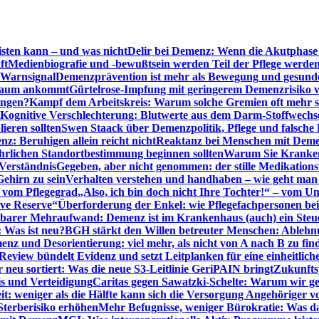
sten kann – und was nicht
Delir bei Demenz: Wenn die Akutphase v
ft
Medienbiografie und -bewußtsein werden Teil der Pflege werde
t Warnsignal
Demenzprävention ist mehr als Bewegung und gesun
 kaum ankommt
Gürtelrose-Impfung mit geringerem Demenzrisiko 
ungen?
Kampf dem Arbeitskreis: Warum solche Gremien oft mehr s
Kognitive Verschlechterung: Blutwerte aus dem Darm-Stoffwechs
ieren sollten
Swen Staack über Demenzpolitik, Pflege und falsche
z: Beruhigen allein reicht nicht
Reaktanz bei Menschen mit Demen
rlichen Standortbestimmung beginnen sollten
Warum Sie Kranken
Verständnis
Gegeben, aber nicht genommen: der stille Medikations
Gehirn zu sein
Verhalten verstehen und handhaben – wie geht man s
s vom Pflegegrad
„Also, ich bin doch nicht Ihre Tochter!“ – vom U
ive Reserve“
Überforderung der Enkel: wie Pflegefachpersonen be
tbarer Mehraufwand: Demenz ist im Krankenhaus (auch) ein Ste
: Was ist neu?
BGH stärkt den Willen betreuter Menschen: Ablehnu
nz und Desorientierung: viel mehr, als nicht von A nach B zu fin
view bündelt Evidenz und setzt Leitplanken für eine einheitlic
eu sortiert: Was die neue S3-Leitlinie GeriPAIN bringt
Zukunfts
s und Verteidigung
Caritas gegen Sawatzki-Schelte: Warum wir ge
it: weniger als die Hälfte kann sich die Versorgung Angehöriger vo
terberisiko erhöhen
Mehr Befugnisse, weniger Bürokratie: Was da