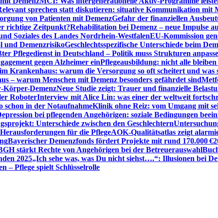
n mit Demenz
MCI: Was intergenerationelle Aktiv-Programme leist
Relevant sprechen statt diskutieren: situative Kommunikation mi
sorgung von Patienten mit Demenz
Gefahr der finanziellen Ausbe
 richtige Zeitpunkt?
Rehabilitation bei Demenz – neue Impulse 
 und Soziales des Landes Nordrhein-Westfalen
EU-Kommission gen
ol und Demenzrisiko
Geschlechtsspezifische Unterschiede beim De
ter Pflegedienst in Deutschland – Politik muss Strukturen anpass
ngagement gegen Alzheimer ein
Pflegeausbildung: nicht alle bleiben
m Krankenhaus: warum die Versorgung so oft scheitert und was 
aus – warum Menschen mit Demenz besonders gefährdet sind
Metf
ewy-Körper-Demenz
Neue Studie zeigt: Trauer und finanzielle Belast
ler Roboter
Interview mit Alice Lin: was einer der weltweit fortsch
ko schon in der Notaufnahme
Klinik ohne Reiz: vom Umgang mit se
epression bei pflegenden Angehörigen: soziale Bedingungen beein
gsprojekt: Unterschiede zwischen den Geschlechtern
Untersuchung
erausforderungen für die Pflege
AOK-Qualitätsatlas zeigt alarmi
ung
Bayerischer Demenzfonds fördert Projekte mit rund 170.000 €
2
BGH stärkt Rechte von Angehörigen bei der Betreuerauswahl
Buch
enden 2025
„Ich sehe was, was Du nicht siehst….“: Illusionen bei 
 – Pflege spielt Schlüsselrolle