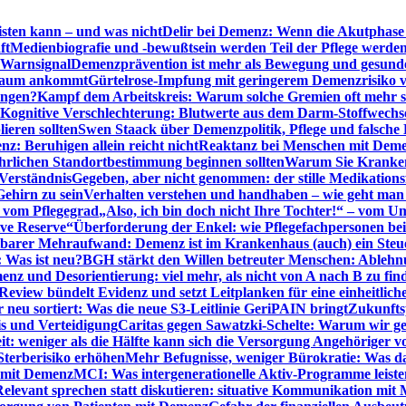
sten kann – und was nicht
Delir bei Demenz: Wenn die Akutphase v
ft
Medienbiografie und -bewußtsein werden Teil der Pflege werde
t Warnsignal
Demenzprävention ist mehr als Bewegung und gesun
 kaum ankommt
Gürtelrose-Impfung mit geringerem Demenzrisiko 
ungen?
Kampf dem Arbeitskreis: Warum solche Gremien oft mehr s
Kognitive Verschlechterung: Blutwerte aus dem Darm-Stoffwechs
ieren sollten
Swen Staack über Demenzpolitik, Pflege und falsche
z: Beruhigen allein reicht nicht
Reaktanz bei Menschen mit Demen
rlichen Standortbestimmung beginnen sollten
Warum Sie Kranken
Verständnis
Gegeben, aber nicht genommen: der stille Medikations
Gehirn zu sein
Verhalten verstehen und handhaben – wie geht man s
s vom Pflegegrad
„Also, ich bin doch nicht Ihre Tochter!“ – vom U
ive Reserve“
Überforderung der Enkel: wie Pflegefachpersonen be
tbarer Mehraufwand: Demenz ist im Krankenhaus (auch) ein Ste
: Was ist neu?
BGH stärkt den Willen betreuter Menschen: Ablehnu
nz und Desorientierung: viel mehr, als nicht von A nach B zu fin
view bündelt Evidenz und setzt Leitplanken für eine einheitlic
eu sortiert: Was die neue S3-Leitlinie GeriPAIN bringt
Zukunfts
s und Verteidigung
Caritas gegen Sawatzki-Schelte: Warum wir ge
it: weniger als die Hälfte kann sich die Versorgung Angehöriger vo
terberisiko erhöhen
Mehr Befugnisse, weniger Bürokratie: Was da
n mit Demenz
MCI: Was intergenerationelle Aktiv-Programme leist
Relevant sprechen statt diskutieren: situative Kommunikation mi