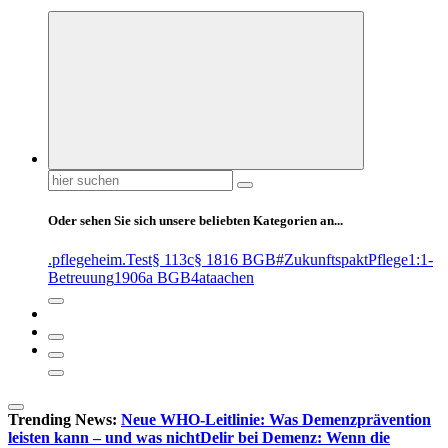
Suchen
nach:
Oder sehen Sie sich unsere beliebten Kategorien an...
.pflegeheim
.Test
§ 113c
§ 1816 BGB
#ZukunftspaktPflege
1:1-
Betreuung
1906a BGB
4at
aachen
Trending News:
Neue WHO-Leitlinie: Was Demenzprävention
leisten kann – und was nicht
Delir bei Demenz: Wenn die