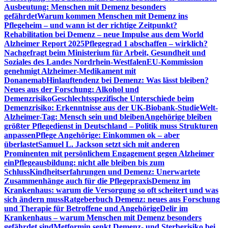
Ausbeutung: Menschen mit Demenz besonders
gefährdet
Warum kommen Menschen mit Demenz ins
Pflegeheim – und wann ist der richtige Zeitpunkt?
Rehabilitation bei Demenz – neue Impulse aus dem World
Alzheimer Report 2025
Pflegegrad 1 abschaffen – wirklich?
Nachgefragt beim Ministerium für Arbeit, Gesundheit und
Soziales des Landes Nordrhein-Westfalen
EU-Kommission
genehmigt Alzheimer-Medikament mit
Donanemab
Hinlauftendenz bei Demenz: Was lässt bleiben?
Neues aus der Forschung: Alkohol und
Demenzrisiko
Geschlechtsspezifische Unterschiede beim
Demenzrisiko: Erkenntnisse aus der UK-Biobank-Studie
Welt-
Alzheimer-Tag: Mensch sein und bleiben
Angehörige bleiben
größter Pflegedienst in Deutschland – Politik muss Strukturen
anpassen
Pflege Angehörige: Einkommen ok – aber
überlastet
Samuel L. Jackson setzt sich mit anderen
Prominenten mit persönlichem Engagement gegen Alzheimer
ein
Pflegeausbildung: nicht alle bleiben bis zum
Schluss
Kindheitserfahrungen und Demenz: Unerwartete
Zusammenhänge auch für die Pflegepraxis
Demenz im
Krankenhaus: warum die Versorgung so oft scheitert und was
sich ändern muss
Ratgeberbuch Demenz: neues aus Forschung
und Therapie für Betroffene und Angehörige
Delir im
Krankenhaus – warum Menschen mit Demenz besonders
gefährdet sind
Metformin senkt Demenz- und Sterberisiko bei