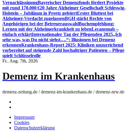
Vernachlässigung
Bayerischer Demenzfonds fördert Projekte
mit rund 170.000 €
20 Jahre Alzheimer Gesellschaft Schleswig-
Holstein – Jubiläum in Preetz gefeiert
Erster Bluttest bei
Alzheimer-Verdacht zugelassen
BGH stärkt Rechte von
Angehörigen bei der Betreuerauswahl
Buchempfehlung:
Lernen mit der Alzheimerkrankheit zu leben
Lecanemab –
einfach erklärt
Internationaler Tag der Pflegenden 2025
„Ich
sehe was, was Du nicht siehst….“: Illusionen bei Demenz
erkennen
Krankenhaus-Report 2025: Kliniken unzureichend
vorbereitet auf steigende Zahl hochaltriger Patienten – Pflege
spielt Schlüsselrolle
Fr.. Aug. 7th, 2026
Demenz im Krankenhaus
demenz-zeitung.de / demenz-im-krankenhaus.de / demenz-nrw.de
Impressum
Cookies
Datenschutzerklärung