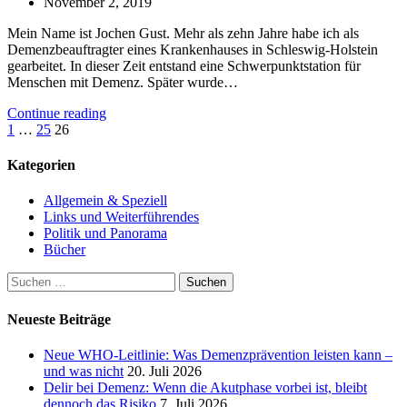
November 2, 2019
Mein Name ist Jochen Gust. Mehr als zehn Jahre habe ich als
Demenzbeauftragter eines Krankenhauses in Schleswig-Holstein
gearbeitet. In dieser Zeit entstand eine Schwerpunktstation für
Menschen mit Demenz. Später wurde…
Continue reading
Seitennummerierung
1
…
25
26
der
Kategorien
Beiträge
Allgemein & Speziell
Links und Weiterführendes
Politik und Panorama
Bücher
Suchen
nach:
Neueste Beiträge
Neue WHO-Leitlinie: Was Demenzprävention leisten kann –
und was nicht
20. Juli 2026
Delir bei Demenz: Wenn die Akutphase vorbei ist, bleibt
dennoch das Risiko
7. Juli 2026