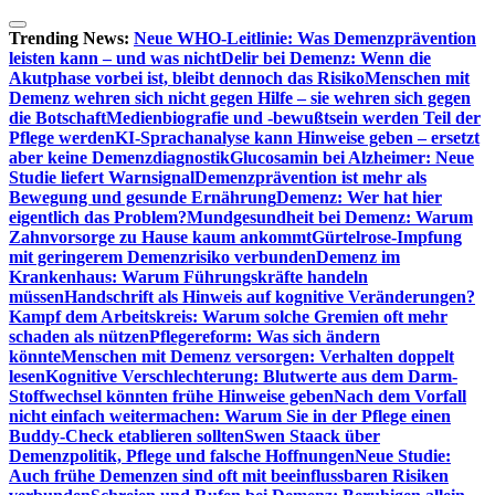
Zum
Inhalt
Trending News:
Neue WHO-Leitlinie: Was Demenzprävention
springen
leisten kann – und was nicht
Delir bei Demenz: Wenn die
Akutphase vorbei ist, bleibt dennoch das Risiko
Menschen mit
Demenz wehren sich nicht gegen Hilfe – sie wehren sich gegen
die Botschaft
Medienbiografie und -bewußtsein werden Teil der
Pflege werden
KI-Sprachanalyse kann Hinweise geben – ersetzt
aber keine Demenzdiagnostik
Glucosamin bei Alzheimer: Neue
Studie liefert Warnsignal
Demenzprävention ist mehr als
Bewegung und gesunde Ernährung
Demenz: Wer hat hier
eigentlich das Problem?
Mundgesundheit bei Demenz: Warum
Zahnvorsorge zu Hause kaum ankommt
Gürtelrose-Impfung
mit geringerem Demenzrisiko verbunden
Demenz im
Krankenhaus: Warum Führungskräfte handeln
müssen
Handschrift als Hinweis auf kognitive Veränderungen?
Kampf dem Arbeitskreis: Warum solche Gremien oft mehr
schaden als nützen
Pflegereform: Was sich ändern
könnte
Menschen mit Demenz versorgen: Verhalten doppelt
lesen
Kognitive Verschlechterung: Blutwerte aus dem Darm-
Stoffwechsel könnten frühe Hinweise geben
Nach dem Vorfall
nicht einfach weitermachen: Warum Sie in der Pflege einen
Buddy-Check etablieren sollten
Swen Staack über
Demenzpolitik, Pflege und falsche Hoffnungen
Neue Studie:
Auch frühe Demenzen sind oft mit beeinflussbaren Risiken