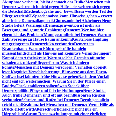
Akutphase vorbei ist, bleibt dennoch das Risiko
Menschen mit
Demenz wehren sich nicht gegen Hilfe – sie wehren sich gegen
die Botschaft
Medienbiografie und -bewußtsein werden Teil der
Pflege werden
KI-Sprachanalyse kann Hinweise geben – ersetzt
aber keine Demenzdiagnostik
Glucosamin bei Alzheimer: Neue
Studie liefert Warnsignal
Demenzprävention ist mehr als
Bewegung und gesunde Ernährung
Demenz: Wer hat hier
eigentlich das Problem?
Mundgesundheit bei Demenz: Warum
Zahnvorsorge zu Hause kaum ankommt
Gürtelrose-Impfung
mit geringerem Demenzrisiko verbunden
Demenz im
Krankenhaus: Warum Führungskräfte handeln
müssen
Handschrift als Hinweis auf kognitive Veränderungen?
Kampf dem Arbeitskreis: Warum solche Gremien oft mehr
schaden als nützen
Pflegereform: Was sich ändern
könnte
Menschen mit Demenz versorgen: Verhalten doppelt
lesen
Kognitive Verschlechterung: Blutwerte aus dem Darm-
Stoffwechsel könnten frühe Hinweise geben
Nach dem Vorfall
nicht einfach weitermachen: Warum Sie in der Pflege einen
Buddy-Check etablieren sollten
Swen Staack über
Demenzpolitik, Pflege und falsche Hoffnungen
Neue Studie:
Auch frühe Demenzen sind oft mit beeinflussbaren Risiken
verbunden
Schreien und Rufen bei Demenz: Beruhigen allein
reicht nicht
Reaktanz bei Menschen mit Demenz: Wenn Hilfe als
Druck erlebt wird
Altersschwerhörigkeit: nicht nur ein
Hörproblem
Warum Demenzschulungen mit einer ehrlichen