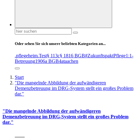
Suchen
nach:
Oder sehen Sie sich unsere beliebten Kategorien an...
.pflegeheim
.Test
§ 113c
§ 1816 BGB
#ZukunftspaktPflege
1:1-
Betreuung
1906a BGB
4at
aachen
Start
"Die mangelnde Abbildung der aufwändigeren
Demenzbetreuung im DRG-System stellt ein großes Problem
dar."
"Die mangelnde Abbildung der aufwändigeren
Demenzbetreuung im DRG-System stellt ein großes Problem
dar."