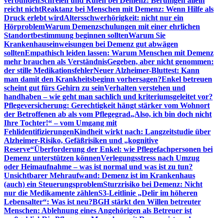
verbunden
Schreien und Rufen bei Demenz: Beruhigen allein
reicht nicht
Reaktanz bei Menschen mit Demenz: Wenn Hilfe als
Druck erlebt wird
Altersschwerhörigkeit: nicht nur ein
Hörproblem
Warum Demenzschulungen mit einer ehrlichen
Standortbestimmung beginnen sollten
Warum Sie
Krankenhauseinweisungen bei Demenz gut abwägen
sollten
Empathisch leiden lassen: Warum Menschen mit Demenz
mehr brauchen als Verständnis
Gegeben, aber nicht genommen:
der stille Medikationsfehler
Neuer Alzheimer-Bluttest: Kann
man damit den Krankheitsbeginn vorhersagen?
Enkel betreuen
scheint gut fürs Gehirn zu sein
Verhalten verstehen und
handhaben – wie geht man sachlich und kriteriumsgeleitet vor?
Pflegeversicherung: Gerechtigkeit hängt stärker vom Wohnort
der Betroffenen ab als vom Pflegegrad
„Also, ich bin doch nicht
Ihre Tochter!“ – vom Umgang mit
Fehlidentifizierungen
Kindheit wirkt nach: Langzeitstudie über
Alzheimer-Risiko, Gefäßrisiken und „kognitive
Reserve“
Überforderung der Enkel: wie Pflegefachpersonen bei
Demenz unterstützen können
Verlegungsstress nach Umzug
oder Heimaufnahme – was ist normal und was ist zu tun?
Unsichtbarer Mehraufwand: Demenz ist im Krankenhaus
(auch) ein Steuerungsproblem
Sturzrisiko bei Demenz: Nicht
nur die Medikamente zählen
S3-Leitlinie „Delir im höheren
Lebensalter“: Was ist neu?
BGH stärkt den Willen betreuter
Menschen: Ablehnung eines Angehörigen als Betreuer ist