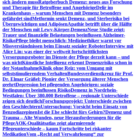
sich ändern muss
Ratgeberbuch Demenz: neues aus Forschung
und Therapie für Betroffene und Angehörige
Delir im
Krankenhaus – warum Menschen mit Demenz besonders
gefährdet sind
Metformin senkt Demenz- und Sterberisiko bei
Übergewichtigen und Adipösen
Apathie betrifft über die Hälfte
der Menschen mit Lewy-Körper-Demenz
Neue Studie zeigt:
Trauer und finanzielle Belastungen beeinflussen Alzheimer-
Risiko
Pflege bleibt menschlich: Medizinethiker warnt vor
Missverständnissen beim Einsatz sozialer Roboter
Interview mit
Alice Lin: was einer der weltweit fortschrittlichsten
Versorgungsroboter im Dienste der Pflege derzeit kann – und
was nicht
Künstliche Intelligenz erkennt Demenzrisiko schon in
der Notaufnahme
Klinik ohne Reiz: vom Umgang mit
selbststimulierendem Verhalten
Bundesverdienstkreuz für Prof.
Dr. Elmar Gräßel: Pionier der Versorgung älterer Menschen
geehrt
Depression bei pflegenden Angehörigen: soziale
Bedingungen beeinflussen Risiko
Demenz in Nordrhein-
Westfalen: Über 380.000 Betroffene – regionale Unterschiede
zeigen sich deutlich
Forschungsprojekt: Unterschiede zwischen
den Geschlechtern
Untersuchung: Vorsicht beim Einsatz von
Benzodiazepinen
Ist die Ehe schlecht fürs Gehirn?
Demenz und
Trauma – Alte Wunden, neue Herausforderungen für die
Pflege
AOK-Qualitätsatlas zeigt alarmierende
Pflegeunterschiede – kaum Fortschritte bei riskanter
Medikation
Vom „Recht auf Verwahrlosung“ zur