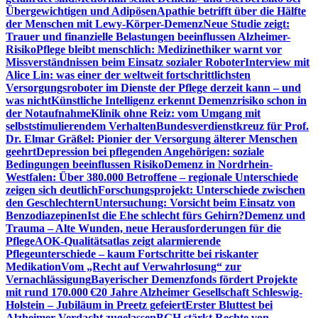
Übergewichtigen und Adipösen
Apathie betrifft über die Hälfte
der Menschen mit Lewy-Körper-Demenz
Neue Studie zeigt:
Trauer und finanzielle Belastungen beeinflussen Alzheimer-
Risiko
Pflege bleibt menschlich: Medizinethiker warnt vor
Missverständnissen beim Einsatz sozialer Roboter
Interview mit
Alice Lin: was einer der weltweit fortschrittlichsten
Versorgungsroboter im Dienste der Pflege derzeit kann – und
was nicht
Künstliche Intelligenz erkennt Demenzrisiko schon in
der Notaufnahme
Klinik ohne Reiz: vom Umgang mit
selbststimulierendem Verhalten
Bundesverdienstkreuz für Prof.
Dr. Elmar Gräßel: Pionier der Versorgung älterer Menschen
geehrt
Depression bei pflegenden Angehörigen: soziale
Bedingungen beeinflussen Risiko
Demenz in Nordrhein-
Westfalen: Über 380.000 Betroffene – regionale Unterschiede
zeigen sich deutlich
Forschungsprojekt: Unterschiede zwischen
den Geschlechtern
Untersuchung: Vorsicht beim Einsatz von
Benzodiazepinen
Ist die Ehe schlecht fürs Gehirn?
Demenz und
Trauma – Alte Wunden, neue Herausforderungen für die
Pflege
AOK-Qualitätsatlas zeigt alarmierende
Pflegeunterschiede – kaum Fortschritte bei riskanter
Medikation
Vom „Recht auf Verwahrlosung“ zur
Vernachlässigung
Bayerischer Demenzfonds fördert Projekte
mit rund 170.000 €
20 Jahre Alzheimer Gesellschaft Schleswig-
Holstein – Jubiläum in Preetz gefeiert
Erster Bluttest bei
Alzheimer-Verdacht zugelassen
BGH stärkt Rechte von