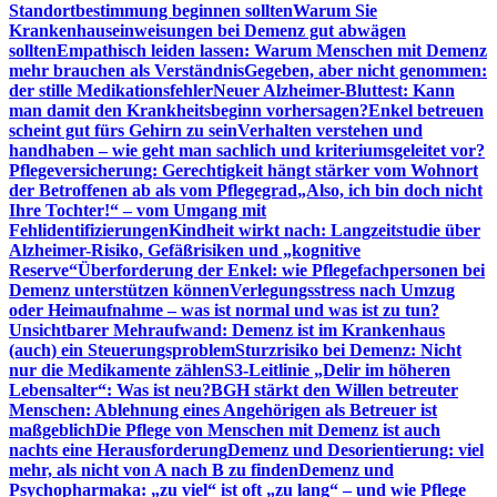
Standortbestimmung beginnen sollten
Warum Sie
Krankenhauseinweisungen bei Demenz gut abwägen
sollten
Empathisch leiden lassen: Warum Menschen mit Demenz
mehr brauchen als Verständnis
Gegeben, aber nicht genommen:
der stille Medikationsfehler
Neuer Alzheimer-Bluttest: Kann
man damit den Krankheitsbeginn vorhersagen?
Enkel betreuen
scheint gut fürs Gehirn zu sein
Verhalten verstehen und
handhaben – wie geht man sachlich und kriteriumsgeleitet vor?
Pflegeversicherung: Gerechtigkeit hängt stärker vom Wohnort
der Betroffenen ab als vom Pflegegrad
„Also, ich bin doch nicht
Ihre Tochter!“ – vom Umgang mit
Fehlidentifizierungen
Kindheit wirkt nach: Langzeitstudie über
Alzheimer-Risiko, Gefäßrisiken und „kognitive
Reserve“
Überforderung der Enkel: wie Pflegefachpersonen bei
Demenz unterstützen können
Verlegungsstress nach Umzug
oder Heimaufnahme – was ist normal und was ist zu tun?
Unsichtbarer Mehraufwand: Demenz ist im Krankenhaus
(auch) ein Steuerungsproblem
Sturzrisiko bei Demenz: Nicht
nur die Medikamente zählen
S3-Leitlinie „Delir im höheren
Lebensalter“: Was ist neu?
BGH stärkt den Willen betreuter
Menschen: Ablehnung eines Angehörigen als Betreuer ist
maßgeblich
Die Pflege von Menschen mit Demenz ist auch
nachts eine Herausforderung
Demenz und Desorientierung: viel
mehr, als nicht von A nach B zu finden
Demenz und
Psychopharmaka: „zu viel“ ist oft „zu lang“ – und wie Pflege