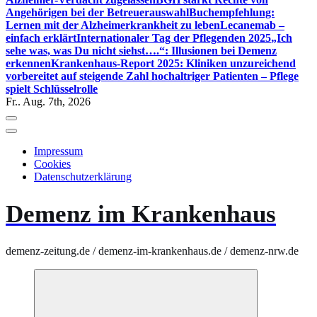
Angehörigen bei der Betreuerauswahl
Buchempfehlung:
Lernen mit der Alzheimerkrankheit zu leben
Lecanemab –
einfach erklärt
Internationaler Tag der Pflegenden 2025
„Ich
sehe was, was Du nicht siehst….“: Illusionen bei Demenz
erkennen
Krankenhaus-Report 2025: Kliniken unzureichend
vorbereitet auf steigende Zahl hochaltriger Patienten – Pflege
spielt Schlüsselrolle
Fr.. Aug. 7th, 2026
Impressum
Cookies
Datenschutzerklärung
Demenz im Krankenhaus
demenz-zeitung.de / demenz-im-krankenhaus.de / demenz-nrw.de