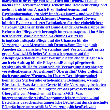
maßgeblich
Die Pflege von Menschen mit Demenz ist auch
nachts eine Herausforderung
Demenz und Desorientierung: viel
mehr, als nicht von A nach B zu finden
Demenz und
Psychopharmaka: „zu viel“ ist oft „zu lang“ – und wie Pflege
Einfluss nehmen kann
Alzheimer-Demenz: Rapid Review
bündelt Evidenz und setzt Leitplanken für eine einheitlichere
Versorgung
Kanzler kritisiert Bund-Länder-Arbeitsgruppe zur
Reform der Pflegeversicherung
Schmerzmanagement im Alter
neu sortiert: Was die neue S3-Leitlinie GeriPAIN
bringt
Zukunftspakt Pflege und die Chancen für die
Versorgung von Menschen mit Demenz
Vom Umgang mit
Angehörigen: zwischen Verständnis und Verteidigung
Caritas
gegen Sawatzki-Schelte: Warum wir genauer auf die
Altenpflege schauen müssen
Warum die fehlenden Diagnosen
auch ein Auftrag für die Pflege sind
Bedingt pflegebereit:
weniger als die Hälfte kann sich die Versorgung Angehöriger
vorstellen
Demenz: Abwehrend? Übergriffig? Oder vielleicht
doch ganz anders?
Demenz im Hospiz: Beruhigungsmittel
können das Sterberisiko erhöhen
Mehr Befugnisse, weniger
Bürokratie: Was das neue Gesetz für die Versorgung bedeuten
könnte
Hürden- und Stellungsfehler: das provoziert tätliche
Übergriffe von Menschen mit Demenz
MCI: Was
intergenerationelle Aktiv-Programme leisten müssen – und
Betroffene brauchen
Kontinuierliche Begleitung durch geschulte
Pflegefachpersonen schließt Versorgungslücken
Relevant