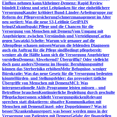
Einfluss nehmen kann
Alzheimer-Demenz: Rapid Review
bündelt Evidenz und setzt Leitplanken für eine einheitlichere
Versorgung
Kanzler kritisiert Bund-Länder-Arbeitsgruppe zur
Reform der Pflegeversicherung
Schmerzmanagement im Alter
neu sortiert: Was die neue S3-Leitlinie GeriPAIN
bringt
Zukunftspakt Pflege und die Chancen für die
Versorgung von Menschen mit Demenz
Vom Umgang mit
Angehörigen: zwischen Verständnis und Verteidigung
Caritas
gegen Sawatzki-Schelte: Warum wir genauer auf die
Altenpflege schauen müssen
Warum die fehlenden Diagnosen
auch ein Auftrag für die Pflege sind
Bedingt pflegebereit:
weniger als die Hälfte kann sich die Versorgung Angehöriger
vorstellen
Demenz: Abwehrend? Übergriffig? Oder vielleicht
doch ganz anders?
Demenz im Hospiz: Beruhigungsmittel
können das Sterberisiko erhöhen
Mehr Befugnisse, weniger
Bürokratie: Was das neue Gesetz für die Versorgung bedeuten
könnte
Hürden- und Stellungsfehler: das provoziert tätliche
Übergriffe von Menschen mit Demenz
MCI: Was
intergenerationelle Aktiv-Programme leisten müssen – und
Betroffene brauchen
Kontinuierliche Begleitung durch geschulte
Pflegefachpersonen schließt Versorgungslücken
Relevant
sprechen statt diskutieren: situative Kommunikation mit
Menschen mit Demenz
Einzel- oder Doppelzimmer? Was ist
besser?
Krankenhausreport: was besser werden muss in der
Versorgung von Patienten mit Demenz
Gefahr der finanziellen