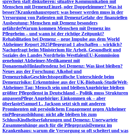
sprechen statt diskutieren: situative Kommunikation mit
Menschen mit Demenz
Einzel- oder Doppelzimmer? Was ist
besser?
Krankenhausreport: was besser werden muss in der
Versorgung von Patienten mit Demenz
Gefahr der finanziellen
Ausbeutung: Menschen mit Demenz besonders
gefährdet
Warum kommen Menschen mit Demenz ins
Pflegeheim – und wann ist der richtige Zeitpunkt?
Rehabilitation bei Demenz – neue Impulse aus dem World
Alzheimer Report 2025
Pflegegrad 1 abschaffen – wirklich?
Nachgefragt beim Ministerium für Arbeit, Gesundheit und
Soziales des Landes Nordrhein-Westfalen
EU-Kommission
genehmigt Alzheimer-Medikament mit
Donanemab
Hinlauftendenz bei Demenz: Was lässt bleiben?
Neues aus der Forschung: Alkohol und
Demenzrisiko
Geschlechtsspezifische Unterschiede beim
Demenzrisiko: Erkenntnisse aus der UK-Biobank-Studie
Welt-
Alzheimer-Tag: Mensch sein und bleiben
Angehörige bleiben
größter Pflegedienst in Deutschland – Politik muss Strukturen
anpassen
Pflege Angehörige: Einkommen ok – aber
überlastet
Samuel L. Jackson setzt sich mit anderen
Prominenten mit persönlichem Engagement gegen Alzheimer
ein
Pflegeausbildung: nicht alle bleiben bis zum
Schluss
Kindheitserfahrungen und Demenz: Unerwartete
Zusammenhänge auch für die Pflegepraxis
Demenz im
Krankenhaus: warum die Versorgung so oft scheitert und was