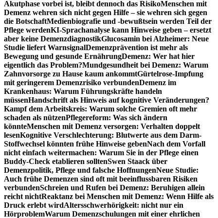
Akutphase vorbei ist, bleibt dennoch das Risiko
Menschen mit
Demenz wehren sich nicht gegen Hilfe – sie wehren sich gegen
die Botschaft
Medienbiografie und -bewußtsein werden Teil der
Pflege werden
KI-Sprachanalyse kann Hinweise geben – ersetzt
aber keine Demenzdiagnostik
Glucosamin bei Alzheimer: Neue
Studie liefert Warnsignal
Demenzprävention ist mehr als
Bewegung und gesunde Ernährung
Demenz: Wer hat hier
eigentlich das Problem?
Mundgesundheit bei Demenz: Warum
Zahnvorsorge zu Hause kaum ankommt
Gürtelrose-Impfung
mit geringerem Demenzrisiko verbunden
Demenz im
Krankenhaus: Warum Führungskräfte handeln
müssen
Handschrift als Hinweis auf kognitive Veränderungen?
Kampf dem Arbeitskreis: Warum solche Gremien oft mehr
schaden als nützen
Pflegereform: Was sich ändern
könnte
Menschen mit Demenz versorgen: Verhalten doppelt
lesen
Kognitive Verschlechterung: Blutwerte aus dem Darm-
Stoffwechsel könnten frühe Hinweise geben
Nach dem Vorfall
nicht einfach weitermachen: Warum Sie in der Pflege einen
Buddy-Check etablieren sollten
Swen Staack über
Demenzpolitik, Pflege und falsche Hoffnungen
Neue Studie:
Auch frühe Demenzen sind oft mit beeinflussbaren Risiken
verbunden
Schreien und Rufen bei Demenz: Beruhigen allein
reicht nicht
Reaktanz bei Menschen mit Demenz: Wenn Hilfe als
Druck erlebt wird
Altersschwerhörigkeit: nicht nur ein
Hörproblem
Warum Demenzschulungen mit einer ehrlichen