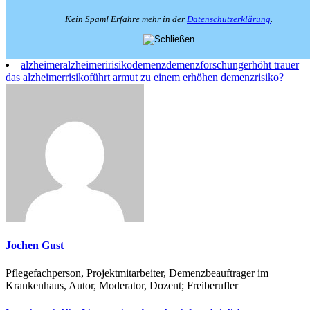
Kein Spam! Erfahre mehr in der
Datenschutzerklärung
.
alzheimer
alzheimeririsiko
demenz
demenzforschung
erhöht trauer
das alzheimerrisiko
führt armut zu einem erhöhen demenzrisiko?
Jochen Gust
Pflegefachperson, Projektmitarbeiter, Demenzbeauftrager im
Krankenhaus, Autor, Moderator, Dozent; Freiberufler