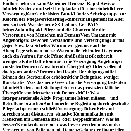
Einfluss nehmen kann
Alzheimer-Demenz: Rapid Review
bündelt Evidenz und setzt Leitplanken für eine einheitlichere
Versorgung
Kanzler kritisiert Bund-Länder-Arbeitsgruppe zur
Reform der Pflegeversicherung
Schmerzmanagement im Alter
neu sortiert: Was die neue S3-Leitlinie GeriPAIN
bringt
Zukunftspakt Pflege und die Chancen für die
Versorgung von Menschen mit Demenz
Vom Umgang mit
Angehörigen: zwischen Verständnis und Verteidigung
Caritas
gegen Sawatzki-Schelte: Warum wir genauer auf die
Altenpflege schauen müssen
Warum die fehlenden Diagnosen
auch ein Auftrag für die Pflege sind
Bedingt pflegebereit:
weniger als die Hälfte kann sich die Versorgung Angehöriger
vorstellen
Demenz: Abwehrend? Übergriffig? Oder vielleicht
doch ganz anders?
Demenz im Hospiz: Beruhigungsmittel
können das Sterberisiko erhöhen
Mehr Befugnisse, weniger
Bürokratie: Was das neue Gesetz für die Versorgung bedeuten
könnte
Hürden- und Stellungsfehler: das provoziert tätliche
Übergriffe von Menschen mit Demenz
MCI: Was
intergenerationelle Aktiv-Programme leisten müssen – und
Betroffene brauchen
Kontinuierliche Begleitung durch geschulte
Pflegefachpersonen schließt Versorgungslücken
Relevant
sprechen statt diskutieren: situative Kommunikation mit
Menschen mit Demenz
Einzel- oder Doppelzimmer? Was ist
besser?
Krankenhausreport: was besser werden muss in der
Versorgung von Patienten mit Demenz
Gefahr der finanziellen