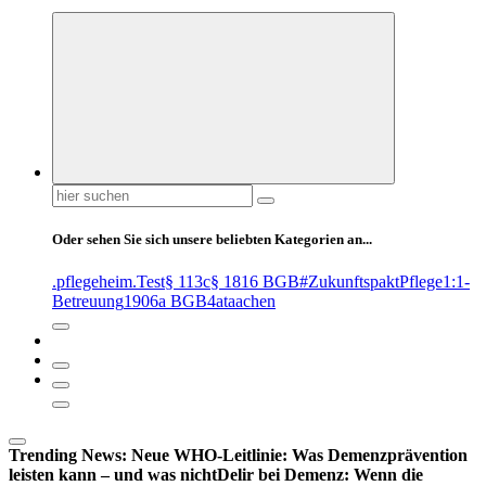
Suchen
nach:
Oder sehen Sie sich unsere beliebten Kategorien an...
.pflegeheim
.Test
§ 113c
§ 1816 BGB
#ZukunftspaktPflege
1:1-
Betreuung
1906a BGB
4at
aachen
Trending News:
Neue WHO-Leitlinie: Was Demenzprävention
leisten kann – und was nicht
Delir bei Demenz: Wenn die