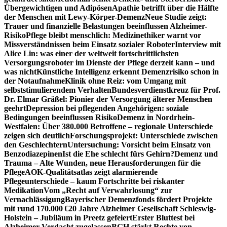
Übergewichtigen und Adipösen
Apathie betrifft über die Hälfte
der Menschen mit Lewy-Körper-Demenz
Neue Studie zeigt:
Trauer und finanzielle Belastungen beeinflussen Alzheimer-
Risiko
Pflege bleibt menschlich: Medizinethiker warnt vor
Missverständnissen beim Einsatz sozialer Roboter
Interview mit
Alice Lin: was einer der weltweit fortschrittlichsten
Versorgungsroboter im Dienste der Pflege derzeit kann – und
was nicht
Künstliche Intelligenz erkennt Demenzrisiko schon in
der Notaufnahme
Klinik ohne Reiz: vom Umgang mit
selbststimulierendem Verhalten
Bundesverdienstkreuz für Prof.
Dr. Elmar Gräßel: Pionier der Versorgung älterer Menschen
geehrt
Depression bei pflegenden Angehörigen: soziale
Bedingungen beeinflussen Risiko
Demenz in Nordrhein-
Westfalen: Über 380.000 Betroffene – regionale Unterschiede
zeigen sich deutlich
Forschungsprojekt: Unterschiede zwischen
den Geschlechtern
Untersuchung: Vorsicht beim Einsatz von
Benzodiazepinen
Ist die Ehe schlecht fürs Gehirn?
Demenz und
Trauma – Alte Wunden, neue Herausforderungen für die
Pflege
AOK-Qualitätsatlas zeigt alarmierende
Pflegeunterschiede – kaum Fortschritte bei riskanter
Medikation
Vom „Recht auf Verwahrlosung“ zur
Vernachlässigung
Bayerischer Demenzfonds fördert Projekte
mit rund 170.000 €
20 Jahre Alzheimer Gesellschaft Schleswig-
Holstein – Jubiläum in Preetz gefeiert
Erster Bluttest bei
Alzheimer-Verdacht zugelassen
BGH stärkt Rechte von