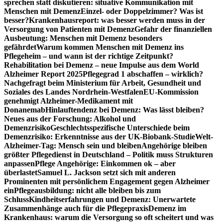
sprechen statt diskutieren: situative Kommunikation mit
Menschen mit Demenz
Einzel- oder Doppelzimmer? Was ist
besser?
Krankenhausreport: was besser werden muss in der
Versorgung von Patienten mit Demenz
Gefahr der finanziellen
Ausbeutung: Menschen mit Demenz besonders
gefährdet
Warum kommen Menschen mit Demenz ins
Pflegeheim – und wann ist der richtige Zeitpunkt?
Rehabilitation bei Demenz – neue Impulse aus dem World
Alzheimer Report 2025
Pflegegrad 1 abschaffen – wirklich?
Nachgefragt beim Ministerium für Arbeit, Gesundheit und
Soziales des Landes Nordrhein-Westfalen
EU-Kommission
genehmigt Alzheimer-Medikament mit
Donanemab
Hinlauftendenz bei Demenz: Was lässt bleiben?
Neues aus der Forschung: Alkohol und
Demenzrisiko
Geschlechtsspezifische Unterschiede beim
Demenzrisiko: Erkenntnisse aus der UK-Biobank-Studie
Welt-
Alzheimer-Tag: Mensch sein und bleiben
Angehörige bleiben
größter Pflegedienst in Deutschland – Politik muss Strukturen
anpassen
Pflege Angehörige: Einkommen ok – aber
überlastet
Samuel L. Jackson setzt sich mit anderen
Prominenten mit persönlichem Engagement gegen Alzheimer
ein
Pflegeausbildung: nicht alle bleiben bis zum
Schluss
Kindheitserfahrungen und Demenz: Unerwartete
Zusammenhänge auch für die Pflegepraxis
Demenz im
Krankenhaus: warum die Versorgung so oft scheitert und was