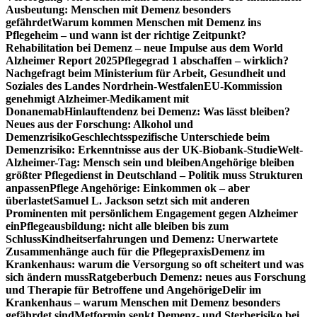
Ausbeutung: Menschen mit Demenz besonders
gefährdet
Warum kommen Menschen mit Demenz ins
Pflegeheim – und wann ist der richtige Zeitpunkt?
Rehabilitation bei Demenz – neue Impulse aus dem World
Alzheimer Report 2025
Pflegegrad 1 abschaffen – wirklich?
Nachgefragt beim Ministerium für Arbeit, Gesundheit und
Soziales des Landes Nordrhein-Westfalen
EU-Kommission
genehmigt Alzheimer-Medikament mit
Donanemab
Hinlauftendenz bei Demenz: Was lässt bleiben?
Neues aus der Forschung: Alkohol und
Demenzrisiko
Geschlechtsspezifische Unterschiede beim
Demenzrisiko: Erkenntnisse aus der UK-Biobank-Studie
Welt-
Alzheimer-Tag: Mensch sein und bleiben
Angehörige bleiben
größter Pflegedienst in Deutschland – Politik muss Strukturen
anpassen
Pflege Angehörige: Einkommen ok – aber
überlastet
Samuel L. Jackson setzt sich mit anderen
Prominenten mit persönlichem Engagement gegen Alzheimer
ein
Pflegeausbildung: nicht alle bleiben bis zum
Schluss
Kindheitserfahrungen und Demenz: Unerwartete
Zusammenhänge auch für die Pflegepraxis
Demenz im
Krankenhaus: warum die Versorgung so oft scheitert und was
sich ändern muss
Ratgeberbuch Demenz: neues aus Forschung
und Therapie für Betroffene und Angehörige
Delir im
Krankenhaus – warum Menschen mit Demenz besonders
gefährdet sind
Metformin senkt Demenz- und Sterberisiko bei