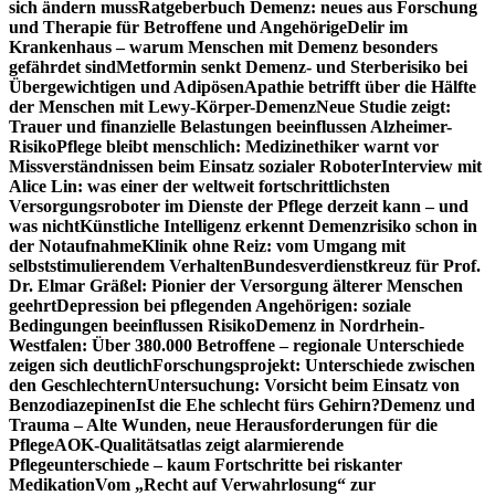
sich ändern muss
Ratgeberbuch Demenz: neues aus Forschung
und Therapie für Betroffene und Angehörige
Delir im
Krankenhaus – warum Menschen mit Demenz besonders
gefährdet sind
Metformin senkt Demenz- und Sterberisiko bei
Übergewichtigen und Adipösen
Apathie betrifft über die Hälfte
der Menschen mit Lewy-Körper-Demenz
Neue Studie zeigt:
Trauer und finanzielle Belastungen beeinflussen Alzheimer-
Risiko
Pflege bleibt menschlich: Medizinethiker warnt vor
Missverständnissen beim Einsatz sozialer Roboter
Interview mit
Alice Lin: was einer der weltweit fortschrittlichsten
Versorgungsroboter im Dienste der Pflege derzeit kann – und
was nicht
Künstliche Intelligenz erkennt Demenzrisiko schon in
der Notaufnahme
Klinik ohne Reiz: vom Umgang mit
selbststimulierendem Verhalten
Bundesverdienstkreuz für Prof.
Dr. Elmar Gräßel: Pionier der Versorgung älterer Menschen
geehrt
Depression bei pflegenden Angehörigen: soziale
Bedingungen beeinflussen Risiko
Demenz in Nordrhein-
Westfalen: Über 380.000 Betroffene – regionale Unterschiede
zeigen sich deutlich
Forschungsprojekt: Unterschiede zwischen
den Geschlechtern
Untersuchung: Vorsicht beim Einsatz von
Benzodiazepinen
Ist die Ehe schlecht fürs Gehirn?
Demenz und
Trauma – Alte Wunden, neue Herausforderungen für die
Pflege
AOK-Qualitätsatlas zeigt alarmierende
Pflegeunterschiede – kaum Fortschritte bei riskanter
Medikation
Vom „Recht auf Verwahrlosung“ zur