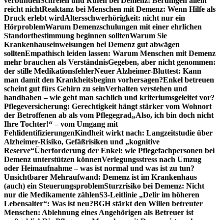
verbunden
Schreien und Rufen bei Demenz: Beruhigen allein
reicht nicht
Reaktanz bei Menschen mit Demenz: Wenn Hilfe als
Druck erlebt wird
Altersschwerhörigkeit: nicht nur ein
Hörproblem
Warum Demenzschulungen mit einer ehrlichen
Standortbestimmung beginnen sollten
Warum Sie
Krankenhauseinweisungen bei Demenz gut abwägen
sollten
Empathisch leiden lassen: Warum Menschen mit Demenz
mehr brauchen als Verständnis
Gegeben, aber nicht genommen:
der stille Medikationsfehler
Neuer Alzheimer-Bluttest: Kann
man damit den Krankheitsbeginn vorhersagen?
Enkel betreuen
scheint gut fürs Gehirn zu sein
Verhalten verstehen und
handhaben – wie geht man sachlich und kriteriumsgeleitet vor?
Pflegeversicherung: Gerechtigkeit hängt stärker vom Wohnort
der Betroffenen ab als vom Pflegegrad
„Also, ich bin doch nicht
Ihre Tochter!“ – vom Umgang mit
Fehlidentifizierungen
Kindheit wirkt nach: Langzeitstudie über
Alzheimer-Risiko, Gefäßrisiken und „kognitive
Reserve“
Überforderung der Enkel: wie Pflegefachpersonen bei
Demenz unterstützen können
Verlegungsstress nach Umzug
oder Heimaufnahme – was ist normal und was ist zu tun?
Unsichtbarer Mehraufwand: Demenz ist im Krankenhaus
(auch) ein Steuerungsproblem
Sturzrisiko bei Demenz: Nicht
nur die Medikamente zählen
S3-Leitlinie „Delir im höheren
Lebensalter“: Was ist neu?
BGH stärkt den Willen betreuter
Menschen: Ablehnung eines Angehörigen als Betreuer ist