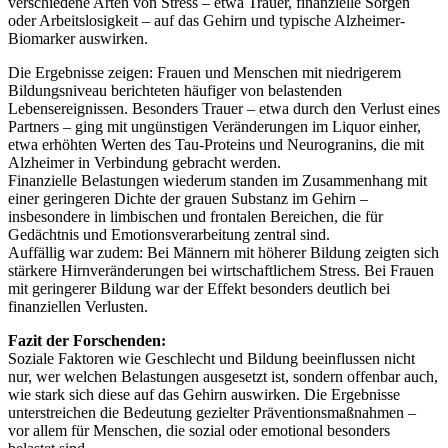
verschiedene Arten von Stress – etwa Trauer, finanzielle Sorgen
oder Arbeitslosigkeit – auf das Gehirn und typische Alzheimer-
Biomarker auswirken.
Die Ergebnisse zeigen: Frauen und Menschen mit niedrigerem
Bildungsniveau berichteten häufiger von belastenden
Lebensereignissen. Besonders Trauer – etwa durch den Verlust eines
Partners – ging mit ungünstigen Veränderungen im Liquor einher,
etwa erhöhten Werten des Tau-Proteins und Neurogranins, die mit
Alzheimer in Verbindung gebracht werden.
Finanzielle Belastungen wiederum standen im Zusammenhang mit
einer geringeren Dichte der grauen Substanz im Gehirn –
insbesondere in limbischen und frontalen Bereichen, die für
Gedächtnis und Emotionsverarbeitung zentral sind.
Auffällig war zudem: Bei Männern mit höherer Bildung zeigten sich
stärkere Hirnveränderungen bei wirtschaftlichem Stress. Bei Frauen
mit geringerer Bildung war der Effekt besonders deutlich bei
finanziellen Verlusten.
Fazit der Forschenden:
Soziale Faktoren wie Geschlecht und Bildung beeinflussen nicht
nur, wer welchen Belastungen ausgesetzt ist, sondern offenbar auch,
wie stark sich diese auf das Gehirn auswirken. Die Ergebnisse
unterstreichen die Bedeutung gezielter Präventionsmaßnahmen –
vor allem für Menschen, die sozial oder emotional besonders