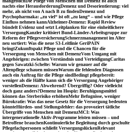
maßgeblich
Die Pflege von Menschen mit Demenz ist auch
nachts eine Herausforderung
Demenz und Desorientierung: viel
mehr, als nicht von A nach B zu finden
Demenz und
Psychopharmaka: „zu viel“ ist oft „zu lang“ – und wie Pflege
Einfluss nehmen kann
Alzheimer-Demenz: Rapid Review
bündelt Evidenz und setzt Leitplanken für eine einheitlichere
Versorgung
Kanzler kritisiert Bund-Länder-Arbeitsgruppe zur
Reform der Pflegeversicherung
Schmerzmanagement im Alter
neu sortiert: Was die neue S3-Leitlinie GeriPAIN
bringt
Zukunftspakt Pflege und die Chancen für die
Versorgung von Menschen mit Demenz
Vom Umgang mit
Angehörigen: zwischen Verständnis und Verteidigung
Caritas
gegen Sawatzki-Schelte: Warum wir genauer auf die
Altenpflege schauen müssen
Warum die fehlenden Diagnosen
auch ein Auftrag für die Pflege sind
Bedingt pflegebereit:
weniger als die Hälfte kann sich die Versorgung Angehöriger
vorstellen
Demenz: Abwehrend? Übergriffig? Oder vielleicht
doch ganz anders?
Demenz im Hospiz: Beruhigungsmittel
können das Sterberisiko erhöhen
Mehr Befugnisse, weniger
Bürokratie: Was das neue Gesetz für die Versorgung bedeuten
könnte
Hürden- und Stellungsfehler: das provoziert tätliche
Übergriffe von Menschen mit Demenz
MCI: Was
intergenerationelle Aktiv-Programme leisten müssen – und
Betroffene brauchen
Kontinuierliche Begleitung durch geschulte
Pflegefachpersonen schließt Versorgungslücken
Relevant