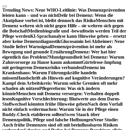
Zum
Inhalt
Trending News:
Neue WHO-Leitlinie: Was Demenzprävention
springen
leisten kann – und was nicht
Delir bei Demenz: Wenn die
Akutphase vorbei ist, bleibt dennoch das Risiko
Menschen mit
Demenz wehren sich nicht gegen Hilfe – sie wehren sich gegen
die Botschaft
Medienbiografie und -bewußtsein werden Teil der
Pflege werden
KI-Sprachanalyse kann Hinweise geben – ersetzt
aber keine Demenzdiagnostik
Glucosamin bei Alzheimer: Neue
Studie liefert Warnsignal
Demenzprävention ist mehr als
Bewegung und gesunde Ernährung
Demenz: Wer hat hier
eigentlich das Problem?
Mundgesundheit bei Demenz: Warum
Zahnvorsorge zu Hause kaum ankommt
Gürtelrose-Impfung
mit geringerem Demenzrisiko verbunden
Demenz im
Krankenhaus: Warum Führungskräfte handeln
müssen
Handschrift als Hinweis auf kognitive Veränderungen?
Kampf dem Arbeitskreis: Warum solche Gremien oft mehr
schaden als nützen
Pflegereform: Was sich ändern
könnte
Menschen mit Demenz versorgen: Verhalten doppelt
lesen
Kognitive Verschlechterung: Blutwerte aus dem Darm-
Stoffwechsel könnten frühe Hinweise geben
Nach dem Vorfall
nicht einfach weitermachen: Warum Sie in der Pflege einen
Buddy-Check etablieren sollten
Swen Staack über
Demenzpolitik, Pflege und falsche Hoffnungen
Neue Studie:
Auch frühe Demenzen sind oft mit beeinflussbaren Risiken