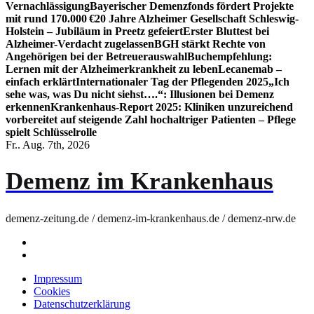
Vernachlässigung
Bayerischer Demenzfonds fördert Projekte
mit rund 170.000 €
20 Jahre Alzheimer Gesellschaft Schleswig-
Holstein – Jubiläum in Preetz gefeiert
Erster Bluttest bei
Alzheimer-Verdacht zugelassen
BGH stärkt Rechte von
Angehörigen bei der Betreuerauswahl
Buchempfehlung:
Lernen mit der Alzheimerkrankheit zu leben
Lecanemab –
einfach erklärt
Internationaler Tag der Pflegenden 2025
„Ich
sehe was, was Du nicht siehst….“: Illusionen bei Demenz
erkennen
Krankenhaus-Report 2025: Kliniken unzureichend
vorbereitet auf steigende Zahl hochaltriger Patienten – Pflege
spielt Schlüsselrolle
Fr.. Aug. 7th, 2026
Demenz im Krankenhaus
demenz-zeitung.de / demenz-im-krankenhaus.de / demenz-nrw.de
Impressum
Cookies
Datenschutzerklärung