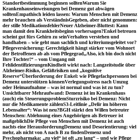
Standortbestimmung beginnen sollten
Warum Sie
Krankenhauseinweisungen bei Demenz gut abwägen
sollten
Empathisch leiden lassen: Warum Menschen mit Demenz
mehr brauchen als Verständnis
Gegeben, aber nicht genommen:
der stille Medikationsfehler
Neuer Alzheimer-Bluttest: Kann
man damit den Krankheitsbeginn vorhersagen?
Enkel betreuen
scheint gut fürs Gehirn zu sein
Verhalten verstehen und
handhaben – wie geht man sachlich und kriteriumsgeleitet vor?
Pflegeversicherung: Gerechtigkeit hängt stärker vom Wohnort
der Betroffenen ab als vom Pflegegrad
„Also, ich bin doch nicht
Ihre Tochter!“ – vom Umgang mit
Fehlidentifizierungen
Kindheit wirkt nach: Langzeitstudie über
Alzheimer-Risiko, Gefäßrisiken und „kognitive
Reserve“
Überforderung der Enkel: wie Pflegefachpersonen bei
Demenz unterstützen können
Verlegungsstress nach Umzug
oder Heimaufnahme – was ist normal und was ist zu tun?
Unsichtbarer Mehraufwand: Demenz ist im Krankenhaus
(auch) ein Steuerungsproblem
Sturzrisiko bei Demenz: Nicht
nur die Medikamente zählen
S3-Leitlinie „Delir im höheren
Lebensalter“: Was ist neu?
BGH stärkt den Willen betreuter
Menschen: Ablehnung eines Angehörigen als Betreuer ist
maßgeblich
Die Pflege von Menschen mit Demenz ist auch
nachts eine Herausforderung
Demenz und Desorientierung: viel
mehr, als nicht von A nach B zu finden
Demenz und
Psychopharmaka: „zu viel“ ist oft „zu lang“ – und wie Pflege