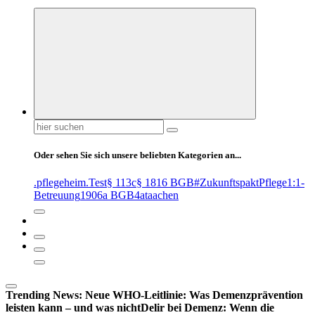
Suchen
nach:
Oder sehen Sie sich unsere beliebten Kategorien an...
.pflegeheim
.Test
§ 113c
§ 1816 BGB
#ZukunftspaktPflege
1:1-
Betreuung
1906a BGB
4at
aachen
Trending News:
Neue WHO-Leitlinie: Was Demenzprävention
leisten kann – und was nicht
Delir bei Demenz: Wenn die