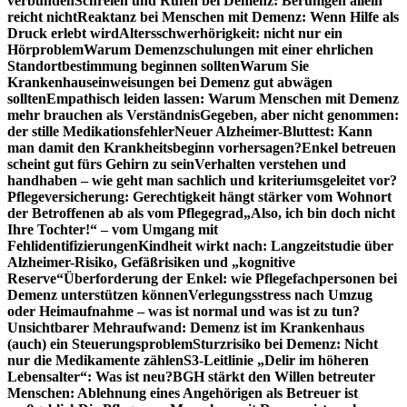
verbunden
Schreien und Rufen bei Demenz: Beruhigen allein
reicht nicht
Reaktanz bei Menschen mit Demenz: Wenn Hilfe als
Druck erlebt wird
Altersschwerhörigkeit: nicht nur ein
Hörproblem
Warum Demenzschulungen mit einer ehrlichen
Standortbestimmung beginnen sollten
Warum Sie
Krankenhauseinweisungen bei Demenz gut abwägen
sollten
Empathisch leiden lassen: Warum Menschen mit Demenz
mehr brauchen als Verständnis
Gegeben, aber nicht genommen:
der stille Medikationsfehler
Neuer Alzheimer-Bluttest: Kann
man damit den Krankheitsbeginn vorhersagen?
Enkel betreuen
scheint gut fürs Gehirn zu sein
Verhalten verstehen und
handhaben – wie geht man sachlich und kriteriumsgeleitet vor?
Pflegeversicherung: Gerechtigkeit hängt stärker vom Wohnort
der Betroffenen ab als vom Pflegegrad
„Also, ich bin doch nicht
Ihre Tochter!“ – vom Umgang mit
Fehlidentifizierungen
Kindheit wirkt nach: Langzeitstudie über
Alzheimer-Risiko, Gefäßrisiken und „kognitive
Reserve“
Überforderung der Enkel: wie Pflegefachpersonen bei
Demenz unterstützen können
Verlegungsstress nach Umzug
oder Heimaufnahme – was ist normal und was ist zu tun?
Unsichtbarer Mehraufwand: Demenz ist im Krankenhaus
(auch) ein Steuerungsproblem
Sturzrisiko bei Demenz: Nicht
nur die Medikamente zählen
S3-Leitlinie „Delir im höheren
Lebensalter“: Was ist neu?
BGH stärkt den Willen betreuter
Menschen: Ablehnung eines Angehörigen als Betreuer ist