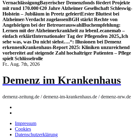
Vernachlässigung
Bayerischer Demenzfonds fördert Projekte
mit rund 170.000 €
20 Jahre Alzheimer Gesellschaft Schleswig-
Holstein – Jubiläum in Preetz gefeiert
Erster Bluttest bei
Alzheimer-Verdacht zugelassen
BGH stärkt Rechte von
Angehörigen bei der Betreuerauswahl
Buchempfehlung:
Lernen mit der Alzheimerkrankheit zu leben
Lecanemab –
einfach erklärt
Internationaler Tag der Pflegenden 2025
„Ich
sehe was, was Du nicht siehst….“: Illusionen bei Demenz
erkennen
Krankenhaus-Report 2025: Kliniken unzureichend
vorbereitet auf steigende Zahl hochaltriger Patienten – Pflege
spielt Schlüsselrolle
Fr.. Aug. 7th, 2026
Demenz im Krankenhaus
demenz-zeitung.de / demenz-im-krankenhaus.de / demenz-nrw.de
Impressum
Cookies
Datenschutzerklärung