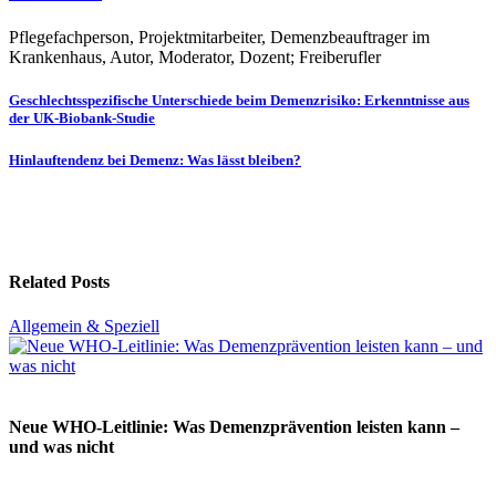
Pflegefachperson, Projektmitarbeiter, Demenzbeauftrager im
Krankenhaus, Autor, Moderator, Dozent; Freiberufler
Beitragsnavigation
Geschlechtsspezifische Unterschiede beim Demenzrisiko: Erkenntnisse aus
der UK-Biobank-Studie
Hinlauftendenz bei Demenz: Was lässt bleiben?
Related Posts
Allgemein & Speziell
Neue WHO-Leitlinie: Was Demenzprävention leisten kann –
und was nicht