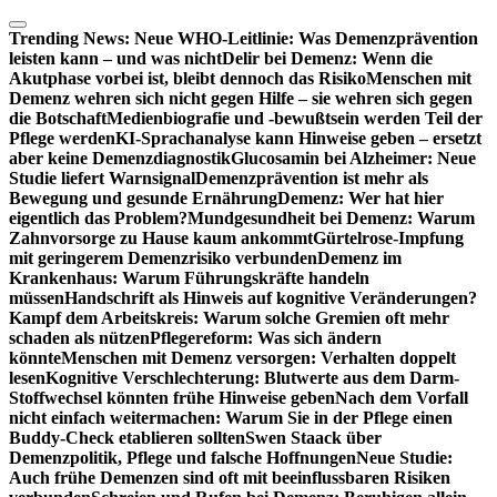
Zum
Inhalt
Trending News:
Neue WHO-Leitlinie: Was Demenzprävention
springen
leisten kann – und was nicht
Delir bei Demenz: Wenn die
Akutphase vorbei ist, bleibt dennoch das Risiko
Menschen mit
Demenz wehren sich nicht gegen Hilfe – sie wehren sich gegen
die Botschaft
Medienbiografie und -bewußtsein werden Teil der
Pflege werden
KI-Sprachanalyse kann Hinweise geben – ersetzt
aber keine Demenzdiagnostik
Glucosamin bei Alzheimer: Neue
Studie liefert Warnsignal
Demenzprävention ist mehr als
Bewegung und gesunde Ernährung
Demenz: Wer hat hier
eigentlich das Problem?
Mundgesundheit bei Demenz: Warum
Zahnvorsorge zu Hause kaum ankommt
Gürtelrose-Impfung
mit geringerem Demenzrisiko verbunden
Demenz im
Krankenhaus: Warum Führungskräfte handeln
müssen
Handschrift als Hinweis auf kognitive Veränderungen?
Kampf dem Arbeitskreis: Warum solche Gremien oft mehr
schaden als nützen
Pflegereform: Was sich ändern
könnte
Menschen mit Demenz versorgen: Verhalten doppelt
lesen
Kognitive Verschlechterung: Blutwerte aus dem Darm-
Stoffwechsel könnten frühe Hinweise geben
Nach dem Vorfall
nicht einfach weitermachen: Warum Sie in der Pflege einen
Buddy-Check etablieren sollten
Swen Staack über
Demenzpolitik, Pflege und falsche Hoffnungen
Neue Studie:
Auch frühe Demenzen sind oft mit beeinflussbaren Risiken