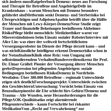
sich ändern muss
Ratgeberbuch Demenz: neues aus Forschung
und Therapie für Betroffene und Angehörige
Delir im
Krankenhaus – warum Menschen mit Demenz besonders
gefährdet sind
Metformin senkt Demenz- und Sterberisiko bei
Übergewichtigen und Adipösen
Apathie betrifft über die Hälfte
der Menschen mit Lewy-Körper-Demenz
Neue Studie zeigt:
Trauer und finanzielle Belastungen beeinflussen Alzheimer-
Risiko
Pflege bleibt menschlich: Medizinethiker warnt vor
Missverständnissen beim Einsatz sozialer Roboter
Interview mit
Alice Lin: was einer der weltweit fortschrittlichsten
Versorgungsroboter im Dienste der Pflege derzeit kann – und
was nicht
Künstliche Intelligenz erkennt Demenzrisiko schon in
der Notaufnahme
Klinik ohne Reiz: vom Umgang mit
selbststimulierendem Verhalten
Bundesverdienstkreuz für Prof.
Dr. Elmar Gräßel: Pionier der Versorgung älterer Menschen
geehrt
Depression bei pflegenden Angehörigen: soziale
Bedingungen beeinflussen Risiko
Demenz in Nordrhein-
Westfalen: Über 380.000 Betroffene – regionale Unterschiede
zeigen sich deutlich
Forschungsprojekt: Unterschiede zwischen
den Geschlechtern
Untersuchung: Vorsicht beim Einsatz von
Benzodiazepinen
Ist die Ehe schlecht fürs Gehirn?
Demenz und
Trauma – Alte Wunden, neue Herausforderungen für die
Pflege
AOK-Qualitätsatlas zeigt alarmierende
Pflegeunterschiede – kaum Fortschritte bei riskanter
Medikation
Vom „Recht auf Verwahrlosung“ zur