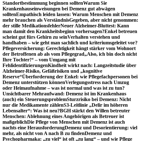
Standortbestimmung beginnen sollten
Warum Sie
Krankenhauseinweisungen bei Demenz gut abwägen
sollten
Empathisch leiden lassen: Warum Menschen mit Demenz
mehr brauchen als Verständnis
Gegeben, aber nicht genommen:
der stille Medikationsfehler
Neuer Alzheimer-Bluttest: Kann
man damit den Krankheitsbeginn vorhersagen?
Enkel betreuen
scheint gut fürs Gehirn zu sein
Verhalten verstehen und
handhaben – wie geht man sachlich und kriteriumsgeleitet vor?
Pflegeversicherung: Gerechtigkeit hängt stärker vom Wohnort
der Betroffenen ab als vom Pflegegrad
„Also, ich bin doch nicht
Ihre Tochter!“ – vom Umgang mit
Fehlidentifizierungen
Kindheit wirkt nach: Langzeitstudie über
Alzheimer-Risiko, Gefäßrisiken und „kognitive
Reserve“
Überforderung der Enkel: wie Pflegefachpersonen bei
Demenz unterstützen können
Verlegungsstress nach Umzug
oder Heimaufnahme – was ist normal und was ist zu tun?
Unsichtbarer Mehraufwand: Demenz ist im Krankenhaus
(auch) ein Steuerungsproblem
Sturzrisiko bei Demenz: Nicht
nur die Medikamente zählen
S3-Leitlinie „Delir im höheren
Lebensalter“: Was ist neu?
BGH stärkt den Willen betreuter
Menschen: Ablehnung eines Angehörigen als Betreuer ist
maßgeblich
Die Pflege von Menschen mit Demenz ist auch
nachts eine Herausforderung
Demenz und Desorientierung: viel
mehr, als nicht von A nach B zu finden
Demenz und
Psychopharmaka: „zu viel“ ist oft „zu lang“ – und wie Pflege