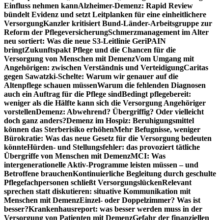
Einfluss nehmen kann
Alzheimer-Demenz: Rapid Review
bündelt Evidenz und setzt Leitplanken für eine einheitlichere
Versorgung
Kanzler kritisiert Bund-Länder-Arbeitsgruppe zur
Reform der Pflegeversicherung
Schmerzmanagement im Alter
neu sortiert: Was die neue S3-Leitlinie GeriPAIN
bringt
Zukunftspakt Pflege und die Chancen für die
Versorgung von Menschen mit Demenz
Vom Umgang mit
Angehörigen: zwischen Verständnis und Verteidigung
Caritas
gegen Sawatzki-Schelte: Warum wir genauer auf die
Altenpflege schauen müssen
Warum die fehlenden Diagnosen
auch ein Auftrag für die Pflege sind
Bedingt pflegebereit:
weniger als die Hälfte kann sich die Versorgung Angehöriger
vorstellen
Demenz: Abwehrend? Übergriffig? Oder vielleicht
doch ganz anders?
Demenz im Hospiz: Beruhigungsmittel
können das Sterberisiko erhöhen
Mehr Befugnisse, weniger
Bürokratie: Was das neue Gesetz für die Versorgung bedeuten
könnte
Hürden- und Stellungsfehler: das provoziert tätliche
Übergriffe von Menschen mit Demenz
MCI: Was
intergenerationelle Aktiv-Programme leisten müssen – und
Betroffene brauchen
Kontinuierliche Begleitung durch geschulte
Pflegefachpersonen schließt Versorgungslücken
Relevant
sprechen statt diskutieren: situative Kommunikation mit
Menschen mit Demenz
Einzel- oder Doppelzimmer? Was ist
besser?
Krankenhausreport: was besser werden muss in der
Versorgung von Patienten mit Demenz
Gefahr der finanziellen