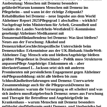
Ausbeutung: Menschen mit Demenz besonders
gefährdet
Warum kommen Menschen mit Demenz ins
Pflegeheim – und wann ist der richtige Zeitpunkt?
Rehabilitation bei Demenz – neue Impulse aus dem World
Alzheimer Report 2025
Pflegegrad 1 abschaffen – wirklich?
Nachgefragt beim Ministerium für Arbeit, Gesundheit und
Soziales des Landes Nordrhein-Westfalen
EU-Kommission
genehmigt Alzheimer-Medikament mit
Donanemab
Hinlauftendenz bei Demenz: Was lässt bleiben?
Neues aus der Forschung: Alkohol und
Demenzrisiko
Geschlechtsspezifische Unterschiede beim
Demenzrisiko: Erkenntnisse aus der UK-Biobank-Studie
Welt-
Alzheimer-Tag: Mensch sein und bleiben
Angehörige bleiben
größter Pflegedienst in Deutschland – Politik muss Strukturen
anpassen
Pflege Angehörige: Einkommen ok – aber
überlastet
Samuel L. Jackson setzt sich mit anderen
Prominenten mit persönlichem Engagement gegen Alzheimer
ein
Pflegeausbildung: nicht alle bleiben bis zum
Schluss
Kindheitserfahrungen und Demenz: Unerwartete
Zusammenhänge auch für die Pflegepraxis
Demenz im
Krankenhaus: warum die Versorgung so oft scheitert und was
sich ändern muss
Ratgeberbuch Demenz: neues aus Forschung
und Therapie für Betroffene und Angehörige
Delir im
Krankenhaus – warum Menschen mit Demenz besonders
gefährdet sind
Metformin senkt Demenz- und Sterberisiko bei