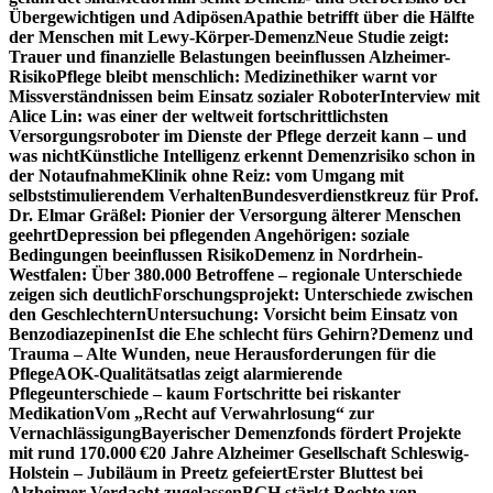
Übergewichtigen und Adipösen
Apathie betrifft über die Hälfte
der Menschen mit Lewy-Körper-Demenz
Neue Studie zeigt:
Trauer und finanzielle Belastungen beeinflussen Alzheimer-
Risiko
Pflege bleibt menschlich: Medizinethiker warnt vor
Missverständnissen beim Einsatz sozialer Roboter
Interview mit
Alice Lin: was einer der weltweit fortschrittlichsten
Versorgungsroboter im Dienste der Pflege derzeit kann – und
was nicht
Künstliche Intelligenz erkennt Demenzrisiko schon in
der Notaufnahme
Klinik ohne Reiz: vom Umgang mit
selbststimulierendem Verhalten
Bundesverdienstkreuz für Prof.
Dr. Elmar Gräßel: Pionier der Versorgung älterer Menschen
geehrt
Depression bei pflegenden Angehörigen: soziale
Bedingungen beeinflussen Risiko
Demenz in Nordrhein-
Westfalen: Über 380.000 Betroffene – regionale Unterschiede
zeigen sich deutlich
Forschungsprojekt: Unterschiede zwischen
den Geschlechtern
Untersuchung: Vorsicht beim Einsatz von
Benzodiazepinen
Ist die Ehe schlecht fürs Gehirn?
Demenz und
Trauma – Alte Wunden, neue Herausforderungen für die
Pflege
AOK-Qualitätsatlas zeigt alarmierende
Pflegeunterschiede – kaum Fortschritte bei riskanter
Medikation
Vom „Recht auf Verwahrlosung“ zur
Vernachlässigung
Bayerischer Demenzfonds fördert Projekte
mit rund 170.000 €
20 Jahre Alzheimer Gesellschaft Schleswig-
Holstein – Jubiläum in Preetz gefeiert
Erster Bluttest bei
Alzheimer-Verdacht zugelassen
BGH stärkt Rechte von