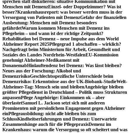
sprechen statt diskutieren: situative Kommunikation mit
Menschen mit Demenz
Einzel- oder Doppelzimmer? Was ist
besser?
Krankenhausreport: was besser werden muss in der
Versorgung von Patienten mit Demenz
Gefahr der finanziellen
Ausbeutung: Menschen mit Demenz besonders
gefährdet
Warum kommen Menschen mit Demenz ins
Pflegeheim – und wann ist der richtige Zeitpunkt?
Rehabilitation bei Demenz – neue Impulse aus dem World
Alzheimer Report 2025
Pflegegrad 1 abschaffen – wirklich?
Nachgefragt beim Ministerium für Arbeit, Gesundheit und
Soziales des Landes Nordrhein-Westfalen
EU-Kommission
genehmigt Alzheimer-Medikament mit
Donanemab
Hinlauftendenz bei Demenz: Was lässt bleiben?
Neues aus der Forschung: Alkohol und
Demenzrisiko
Geschlechtsspezifische Unterschiede beim
Demenzrisiko: Erkenntnisse aus der UK-Biobank-Studie
Welt-
Alzheimer-Tag: Mensch sein und bleiben
Angehörige bleiben
größter Pflegedienst in Deutschland – Politik muss Strukturen
anpassen
Pflege Angehörige: Einkommen ok – aber
überlastet
Samuel L. Jackson setzt sich mit anderen
Prominenten mit persönlichem Engagement gegen Alzheimer
ein
Pflegeausbildung: nicht alle bleiben bis zum
Schluss
Kindheitserfahrungen und Demenz: Unerwartete
Zusammenhänge auch für die Pflegepraxis
Demenz im
Krankenhaus: warum die Versorgung so oft scheitert und was