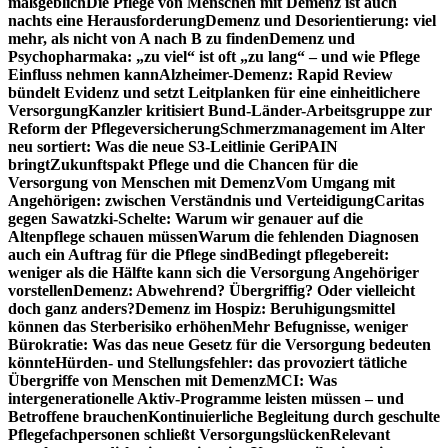
maßgeblich
Die Pflege von Menschen mit Demenz ist auch
nachts eine Herausforderung
Demenz und Desorientierung: viel
mehr, als nicht von A nach B zu finden
Demenz und
Psychopharmaka: „zu viel“ ist oft „zu lang“ – und wie Pflege
Einfluss nehmen kann
Alzheimer-Demenz: Rapid Review
bündelt Evidenz und setzt Leitplanken für eine einheitlichere
Versorgung
Kanzler kritisiert Bund-Länder-Arbeitsgruppe zur
Reform der Pflegeversicherung
Schmerzmanagement im Alter
neu sortiert: Was die neue S3-Leitlinie GeriPAIN
bringt
Zukunftspakt Pflege und die Chancen für die
Versorgung von Menschen mit Demenz
Vom Umgang mit
Angehörigen: zwischen Verständnis und Verteidigung
Caritas
gegen Sawatzki-Schelte: Warum wir genauer auf die
Altenpflege schauen müssen
Warum die fehlenden Diagnosen
auch ein Auftrag für die Pflege sind
Bedingt pflegebereit:
weniger als die Hälfte kann sich die Versorgung Angehöriger
vorstellen
Demenz: Abwehrend? Übergriffig? Oder vielleicht
doch ganz anders?
Demenz im Hospiz: Beruhigungsmittel
können das Sterberisiko erhöhen
Mehr Befugnisse, weniger
Bürokratie: Was das neue Gesetz für die Versorgung bedeuten
könnte
Hürden- und Stellungsfehler: das provoziert tätliche
Übergriffe von Menschen mit Demenz
MCI: Was
intergenerationelle Aktiv-Programme leisten müssen – und
Betroffene brauchen
Kontinuierliche Begleitung durch geschulte
Pflegefachpersonen schließt Versorgungslücken
Relevant