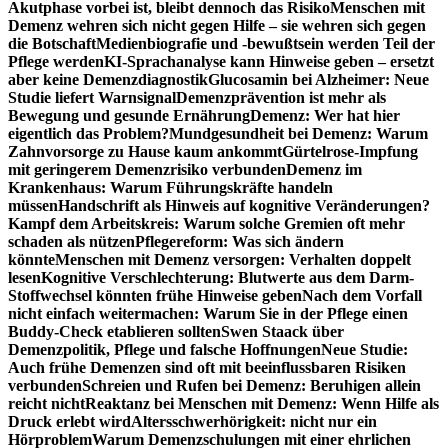
Akutphase vorbei ist, bleibt dennoch das Risiko
Menschen mit
Demenz wehren sich nicht gegen Hilfe – sie wehren sich gegen
die Botschaft
Medienbiografie und -bewußtsein werden Teil der
Pflege werden
KI-Sprachanalyse kann Hinweise geben – ersetzt
aber keine Demenzdiagnostik
Glucosamin bei Alzheimer: Neue
Studie liefert Warnsignal
Demenzprävention ist mehr als
Bewegung und gesunde Ernährung
Demenz: Wer hat hier
eigentlich das Problem?
Mundgesundheit bei Demenz: Warum
Zahnvorsorge zu Hause kaum ankommt
Gürtelrose-Impfung
mit geringerem Demenzrisiko verbunden
Demenz im
Krankenhaus: Warum Führungskräfte handeln
müssen
Handschrift als Hinweis auf kognitive Veränderungen?
Kampf dem Arbeitskreis: Warum solche Gremien oft mehr
schaden als nützen
Pflegereform: Was sich ändern
könnte
Menschen mit Demenz versorgen: Verhalten doppelt
lesen
Kognitive Verschlechterung: Blutwerte aus dem Darm-
Stoffwechsel könnten frühe Hinweise geben
Nach dem Vorfall
nicht einfach weitermachen: Warum Sie in der Pflege einen
Buddy-Check etablieren sollten
Swen Staack über
Demenzpolitik, Pflege und falsche Hoffnungen
Neue Studie:
Auch frühe Demenzen sind oft mit beeinflussbaren Risiken
verbunden
Schreien und Rufen bei Demenz: Beruhigen allein
reicht nicht
Reaktanz bei Menschen mit Demenz: Wenn Hilfe als
Druck erlebt wird
Altersschwerhörigkeit: nicht nur ein
Hörproblem
Warum Demenzschulungen mit einer ehrlichen