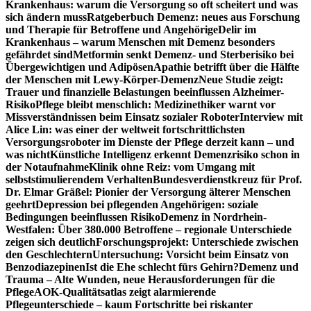
Krankenhaus: warum die Versorgung so oft scheitert und was
sich ändern muss
Ratgeberbuch Demenz: neues aus Forschung
und Therapie für Betroffene und Angehörige
Delir im
Krankenhaus – warum Menschen mit Demenz besonders
gefährdet sind
Metformin senkt Demenz- und Sterberisiko bei
Übergewichtigen und Adipösen
Apathie betrifft über die Hälfte
der Menschen mit Lewy-Körper-Demenz
Neue Studie zeigt:
Trauer und finanzielle Belastungen beeinflussen Alzheimer-
Risiko
Pflege bleibt menschlich: Medizinethiker warnt vor
Missverständnissen beim Einsatz sozialer Roboter
Interview mit
Alice Lin: was einer der weltweit fortschrittlichsten
Versorgungsroboter im Dienste der Pflege derzeit kann – und
was nicht
Künstliche Intelligenz erkennt Demenzrisiko schon in
der Notaufnahme
Klinik ohne Reiz: vom Umgang mit
selbststimulierendem Verhalten
Bundesverdienstkreuz für Prof.
Dr. Elmar Gräßel: Pionier der Versorgung älterer Menschen
geehrt
Depression bei pflegenden Angehörigen: soziale
Bedingungen beeinflussen Risiko
Demenz in Nordrhein-
Westfalen: Über 380.000 Betroffene – regionale Unterschiede
zeigen sich deutlich
Forschungsprojekt: Unterschiede zwischen
den Geschlechtern
Untersuchung: Vorsicht beim Einsatz von
Benzodiazepinen
Ist die Ehe schlecht fürs Gehirn?
Demenz und
Trauma – Alte Wunden, neue Herausforderungen für die
Pflege
AOK-Qualitätsatlas zeigt alarmierende
Pflegeunterschiede – kaum Fortschritte bei riskanter