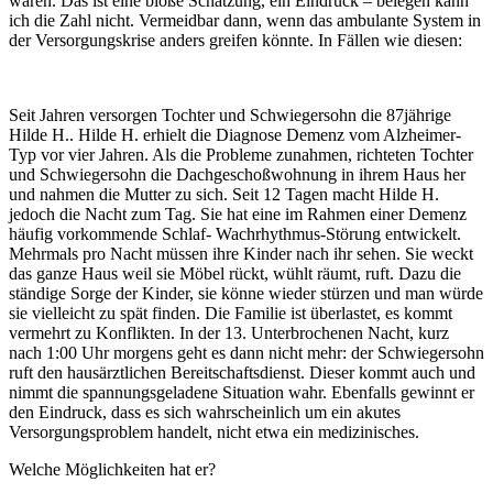
wären. Das ist eine bloße Schätzung, ein Eindruck – belegen kann
ich die Zahl nicht. Vermeidbar dann, wenn das ambulante System in
der Versorgungskrise anders greifen könnte. In Fällen wie diesen:
Seit Jahren versorgen Tochter und Schwiegersohn die 87jährige
Hilde H.. Hilde H. erhielt die Diagnose Demenz vom Alzheimer-
Typ vor vier Jahren. Als die Probleme zunahmen, richteten Tochter
und Schwiegersohn die Dachgeschoßwohnung in ihrem Haus her
und nahmen die Mutter zu sich. Seit 12 Tagen macht Hilde H.
jedoch die Nacht zum Tag. Sie hat eine im Rahmen einer Demenz
häufig vorkommende Schlaf- Wachrhythmus-Störung entwickelt.
Mehrmals pro Nacht müssen ihre Kinder nach ihr sehen. Sie weckt
das ganze Haus weil sie Möbel rückt, wühlt räumt, ruft. Dazu die
ständige Sorge der Kinder, sie könne wieder stürzen und man würde
sie vielleicht zu spät finden. Die Familie ist überlastet, es kommt
vermehrt zu Konflikten. In der 13. Unterbrochenen Nacht, kurz
nach 1:00 Uhr morgens geht es dann nicht mehr: der Schwiegersohn
ruft den hausärztlichen Bereitschaftsdienst. Dieser kommt auch und
nimmt die spannungsgeladene Situation wahr. Ebenfalls gewinnt er
den Eindruck, dass es sich wahrscheinlich um ein akutes
Versorgungsproblem handelt, nicht etwa ein medizinisches.
Welche Möglichkeiten hat er?