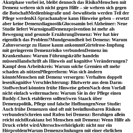
Akutphase vorbei ist, bleibt dennoch das Risiko
Menschen mit
Demenz wehren sich nicht gegen Hilfe – sie wehren sich gegen
die Botschaft
Medienbiografie und -bewußtsein werden Teil der
Pflege werden
KI-Sprachanalyse kann Hinweise geben – ersetzt
aber keine Demenzdiagnostik
Glucosamin bei Alzheimer: Neue
Studie liefert Warnsignal
Demenzprävention ist mehr als
Bewegung und gesunde Ernährung
Demenz: Wer hat hier
eigentlich das Problem?
Mundgesundheit bei Demenz: Warum
Zahnvorsorge zu Hause kaum ankommt
Gürtelrose-Impfung
mit geringerem Demenzrisiko verbunden
Demenz im
Krankenhaus: Warum Führungskräfte handeln
müssen
Handschrift als Hinweis auf kognitive Veränderungen?
Kampf dem Arbeitskreis: Warum solche Gremien oft mehr
schaden als nützen
Pflegereform: Was sich ändern
könnte
Menschen mit Demenz versorgen: Verhalten doppelt
lesen
Kognitive Verschlechterung: Blutwerte aus dem Darm-
Stoffwechsel könnten frühe Hinweise geben
Nach dem Vorfall
nicht einfach weitermachen: Warum Sie in der Pflege einen
Buddy-Check etablieren sollten
Swen Staack über
Demenzpolitik, Pflege und falsche Hoffnungen
Neue Studie:
Auch frühe Demenzen sind oft mit beeinflussbaren Risiken
verbunden
Schreien und Rufen bei Demenz: Beruhigen allein
reicht nicht
Reaktanz bei Menschen mit Demenz: Wenn Hilfe als
Druck erlebt wird
Altersschwerhörigkeit: nicht nur ein
Hörproblem
Warum Demenzschulungen mit einer ehrlichen