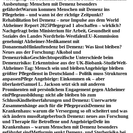
Ausbeutung: Menschen mit Demenz besonders
gefährdet
Warum kommen Menschen mit Demenz ins
Pflegeheim – und wann ist der richtige Zeitpunkt?
Rehabilitation bei Demenz – neue Impulse aus dem World
Alzheimer Report 2025
Pflegegrad 1 abschaffen – wirklich?
Nachgefragt beim Ministerium für Arbeit, Gesundheit und
Soziales des Landes Nordrhein-Westfalen
EU-Kommission
genehmigt Alzheimer-Medikament mit
Donanemab
Hinlauftendenz bei Demenz: Was lässt bleiben?
Neues aus der Forschung: Alkohol und
Demenzrisiko
Geschlechtsspezifische Unterschiede beim
Demenzrisiko: Erkenntnisse aus der UK-Biobank-Studie
Welt-
Alzheimer-Tag: Mensch sein und bleiben
Angehörige bleiben
größter Pflegedienst in Deutschland – Politik muss Strukturen
anpassen
Pflege Angehörige: Einkommen ok – aber
überlastet
Samuel L. Jackson setzt sich mit anderen
Prominenten mit persönlichem Engagement gegen Alzheimer
ein
Pflegeausbildung: nicht alle bleiben bis zum
Schluss
Kindheitserfahrungen und Demenz: Unerwartete
Zusammenhänge auch für die Pflegepraxis
Demenz im
Krankenhaus: warum die Versorgung so oft scheitert und was
sich ändern muss
Ratgeberbuch Demenz: neues aus Forschung
und Therapie für Betroffene und Angehörige
Delir im
Krankenhaus – warum Menschen mit Demenz besonders
gefährdet sind
Metformin senkt Demenz- und Sterberisiko bei