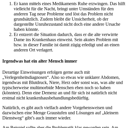
Er kann mittels eines Medikaments Ruhe erzwingen. Das hilft
vielleicht für die Nacht, bringt unter Umständen für den
anderen Tag neue Probleme und löst das Problem nicht
grundsätzlich. Zudem bleibt die Unsicherheit, ob der
dargestellte Unruhezustand nicht doch eine andere Ursache
haben könnte.
Er entzerrt die Situation dadurch, dass er die alte verwirrte
Dame ins Krankenhaus einweist. Sein akutes Problem mit
bzw. in dieser Familie ist damit zügig erledigt und an einen
anderen Ort verlagert.
Irgendwas hat ein alter Mensch immer
Derartige Einweisungen erfolgen gerne auch mit
„Verlegenheitsdiagnosen“. Also so etwas wie unklarer Abdomen,
irgendwas mit Blutdruck, Niere, Herz oder sonst was, was alte und
typischerweise multimorbide Menschen eben noch so haben
(könnten). Denn eine Demenz an und für sich ist natürlich nicht
erstmal nicht krankenhausbehandlungsbedürftig.
Natürlich, es gibt auch vielfach andere Vorgehensweisen und
dazwischen eine Menge Graustufen und Lösungen auf „kleinem
Dienstweg“ gibt’s auch immer wieder.
Am Beispiel sollte aber die Problematik klar geworden sein. Am