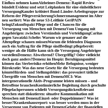
Einfluss nehmen kann
Alzheimer-Demenz: Rapid Review
bündelt Evidenz und setzt Leitplanken für eine einheitlichere
Versorgung
Kanzler kritisiert Bund-Länder-Arbeitsgruppe zur
Reform der Pflegeversicherung
Schmerzmanagement im Alter
neu sortiert: Was die neue S3-Leitlinie GeriPAIN
bringt
Zukunftspakt Pflege und die Chancen für die
Versorgung von Menschen mit Demenz
Vom Umgang mit
Angehörigen: zwischen Verständnis und Verteidigung
Caritas
gegen Sawatzki-Schelte: Warum wir genauer auf die
Altenpflege schauen müssen
Warum die fehlenden Diagnosen
auch ein Auftrag für die Pflege sind
Bedingt pflegebereit:
weniger als die Hälfte kann sich die Versorgung Angehöriger
vorstellen
Demenz: Abwehrend? Übergriffig? Oder vielleicht
doch ganz anders?
Demenz im Hospiz: Beruhigungsmittel
können das Sterberisiko erhöhen
Mehr Befugnisse, weniger
Bürokratie: Was das neue Gesetz für die Versorgung bedeuten
könnte
Hürden- und Stellungsfehler: das provoziert tätliche
Übergriffe von Menschen mit Demenz
MCI: Was
intergenerationelle Aktiv-Programme leisten müssen – und
Betroffene brauchen
Kontinuierliche Begleitung durch geschulte
Pflegefachpersonen schließt Versorgungslücken
Relevant
sprechen statt diskutieren: situative Kommunikation mit
Menschen mit Demenz
Einzel- oder Doppelzimmer? Was ist
besser?
Krankenhausreport: was besser werden muss in der
Versorgung von Patienten mit Demenz
Gefahr der finanziellen