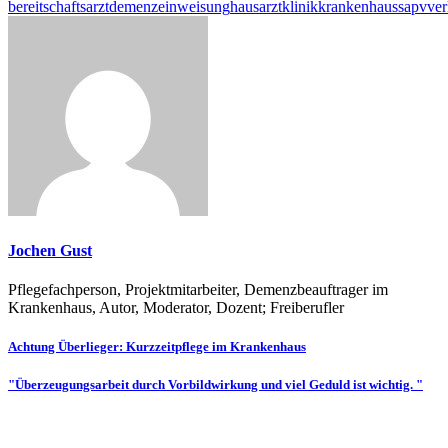
bereitschaftsarzt
demenz
einweisung
hausarzt
klinik
krankenhaus
sapv
ver
Jochen Gust
Pflegefachperson, Projektmitarbeiter, Demenzbeauftrager im
Krankenhaus, Autor, Moderator, Dozent; Freiberufler
Beitragsnavigation
Achtung Überlieger: Kurzzeitpflege im Krankenhaus
"Überzeugungsarbeit durch Vorbildwirkung und viel Geduld ist wichtig. "