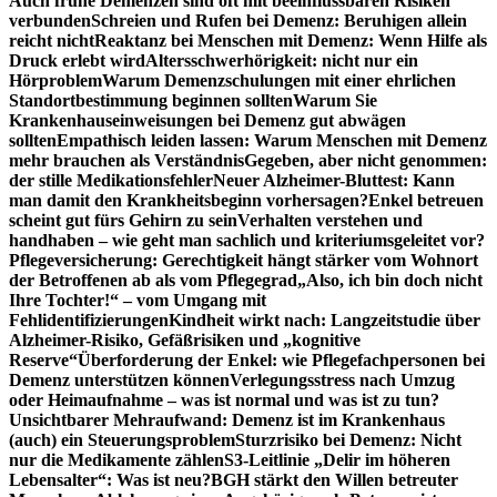
Auch frühe Demenzen sind oft mit beeinflussbaren Risiken
verbunden
Schreien und Rufen bei Demenz: Beruhigen allein
reicht nicht
Reaktanz bei Menschen mit Demenz: Wenn Hilfe als
Druck erlebt wird
Altersschwerhörigkeit: nicht nur ein
Hörproblem
Warum Demenzschulungen mit einer ehrlichen
Standortbestimmung beginnen sollten
Warum Sie
Krankenhauseinweisungen bei Demenz gut abwägen
sollten
Empathisch leiden lassen: Warum Menschen mit Demenz
mehr brauchen als Verständnis
Gegeben, aber nicht genommen:
der stille Medikationsfehler
Neuer Alzheimer-Bluttest: Kann
man damit den Krankheitsbeginn vorhersagen?
Enkel betreuen
scheint gut fürs Gehirn zu sein
Verhalten verstehen und
handhaben – wie geht man sachlich und kriteriumsgeleitet vor?
Pflegeversicherung: Gerechtigkeit hängt stärker vom Wohnort
der Betroffenen ab als vom Pflegegrad
„Also, ich bin doch nicht
Ihre Tochter!“ – vom Umgang mit
Fehlidentifizierungen
Kindheit wirkt nach: Langzeitstudie über
Alzheimer-Risiko, Gefäßrisiken und „kognitive
Reserve“
Überforderung der Enkel: wie Pflegefachpersonen bei
Demenz unterstützen können
Verlegungsstress nach Umzug
oder Heimaufnahme – was ist normal und was ist zu tun?
Unsichtbarer Mehraufwand: Demenz ist im Krankenhaus
(auch) ein Steuerungsproblem
Sturzrisiko bei Demenz: Nicht
nur die Medikamente zählen
S3-Leitlinie „Delir im höheren
Lebensalter“: Was ist neu?
BGH stärkt den Willen betreuter