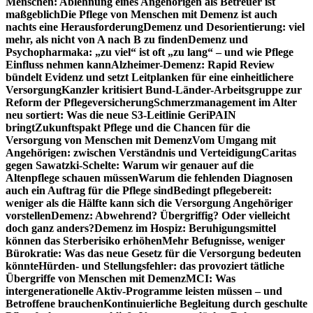
Menschen: Ablehnung eines Angehörigen als Betreuer ist
maßgeblich
Die Pflege von Menschen mit Demenz ist auch
nachts eine Herausforderung
Demenz und Desorientierung: viel
mehr, als nicht von A nach B zu finden
Demenz und
Psychopharmaka: „zu viel“ ist oft „zu lang“ – und wie Pflege
Einfluss nehmen kann
Alzheimer-Demenz: Rapid Review
bündelt Evidenz und setzt Leitplanken für eine einheitlichere
Versorgung
Kanzler kritisiert Bund-Länder-Arbeitsgruppe zur
Reform der Pflegeversicherung
Schmerzmanagement im Alter
neu sortiert: Was die neue S3-Leitlinie GeriPAIN
bringt
Zukunftspakt Pflege und die Chancen für die
Versorgung von Menschen mit Demenz
Vom Umgang mit
Angehörigen: zwischen Verständnis und Verteidigung
Caritas
gegen Sawatzki-Schelte: Warum wir genauer auf die
Altenpflege schauen müssen
Warum die fehlenden Diagnosen
auch ein Auftrag für die Pflege sind
Bedingt pflegebereit:
weniger als die Hälfte kann sich die Versorgung Angehöriger
vorstellen
Demenz: Abwehrend? Übergriffig? Oder vielleicht
doch ganz anders?
Demenz im Hospiz: Beruhigungsmittel
können das Sterberisiko erhöhen
Mehr Befugnisse, weniger
Bürokratie: Was das neue Gesetz für die Versorgung bedeuten
könnte
Hürden- und Stellungsfehler: das provoziert tätliche
Übergriffe von Menschen mit Demenz
MCI: Was
intergenerationelle Aktiv-Programme leisten müssen – und
Betroffene brauchen
Kontinuierliche Begleitung durch geschulte