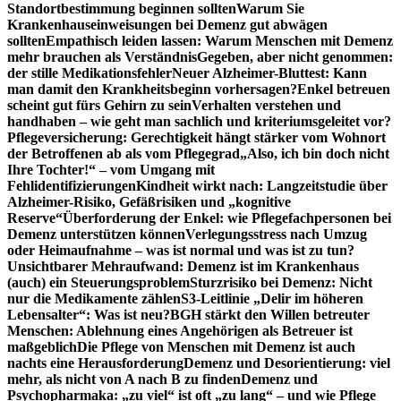
Standortbestimmung beginnen sollten
Warum Sie
Krankenhauseinweisungen bei Demenz gut abwägen
sollten
Empathisch leiden lassen: Warum Menschen mit Demenz
mehr brauchen als Verständnis
Gegeben, aber nicht genommen:
der stille Medikationsfehler
Neuer Alzheimer-Bluttest: Kann
man damit den Krankheitsbeginn vorhersagen?
Enkel betreuen
scheint gut fürs Gehirn zu sein
Verhalten verstehen und
handhaben – wie geht man sachlich und kriteriumsgeleitet vor?
Pflegeversicherung: Gerechtigkeit hängt stärker vom Wohnort
der Betroffenen ab als vom Pflegegrad
„Also, ich bin doch nicht
Ihre Tochter!“ – vom Umgang mit
Fehlidentifizierungen
Kindheit wirkt nach: Langzeitstudie über
Alzheimer-Risiko, Gefäßrisiken und „kognitive
Reserve“
Überforderung der Enkel: wie Pflegefachpersonen bei
Demenz unterstützen können
Verlegungsstress nach Umzug
oder Heimaufnahme – was ist normal und was ist zu tun?
Unsichtbarer Mehraufwand: Demenz ist im Krankenhaus
(auch) ein Steuerungsproblem
Sturzrisiko bei Demenz: Nicht
nur die Medikamente zählen
S3-Leitlinie „Delir im höheren
Lebensalter“: Was ist neu?
BGH stärkt den Willen betreuter
Menschen: Ablehnung eines Angehörigen als Betreuer ist
maßgeblich
Die Pflege von Menschen mit Demenz ist auch
nachts eine Herausforderung
Demenz und Desorientierung: viel
mehr, als nicht von A nach B zu finden
Demenz und
Psychopharmaka: „zu viel“ ist oft „zu lang“ – und wie Pflege