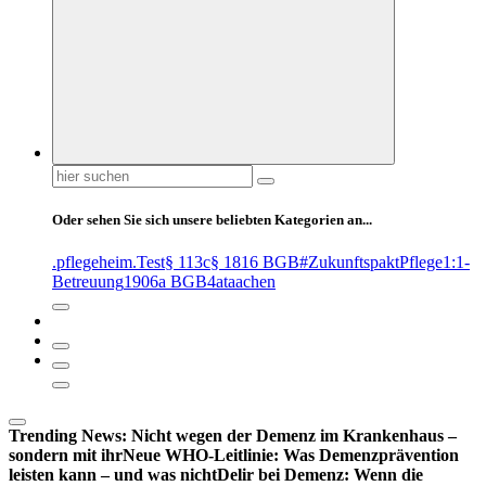
Suchen
nach:
Oder sehen Sie sich unsere beliebten Kategorien an...
.pflegeheim
.Test
§ 113c
§ 1816 BGB
#ZukunftspaktPflege
1:1-
Betreuung
1906a BGB
4at
aachen
Trending News:
Nicht wegen der Demenz im Krankenhaus –
sondern mit ihr
Neue WHO-Leitlinie: Was Demenzprävention
leisten kann – und was nicht
Delir bei Demenz: Wenn die