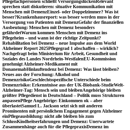
Pflegefachpersonen schließt Versorgungslücken
Relevant
sprechen statt diskutieren: situative Kommunikation mit
Menschen mit Demenz
Einzel- oder Doppelzimmer? Was ist
besser?
Krankenhausreport: was besser werden muss in der
Versorgung von Patienten mit Demenz
Gefahr der finanziellen
Ausbeutung: Menschen mit Demenz besonders
gefährdet
Warum kommen Menschen mit Demenz ins
Pflegeheim – und wann ist der richtige Zeitpunkt?
Rehabilitation bei Demenz – neue Impulse aus dem World
Alzheimer Report 2025
Pflegegrad 1 abschaffen – wirklich?
Nachgefragt beim Ministerium für Arbeit, Gesundheit und
Soziales des Landes Nordrhein-Westfalen
EU-Kommission
genehmigt Alzheimer-Medikament mit
Donanemab
Hinlauftendenz bei Demenz: Was lässt bleiben?
Neues aus der Forschung: Alkohol und
Demenzrisiko
Geschlechtsspezifische Unterschiede beim
Demenzrisiko: Erkenntnisse aus der UK-Biobank-Studie
Welt-
Alzheimer-Tag: Mensch sein und bleiben
Angehörige bleiben
größter Pflegedienst in Deutschland – Politik muss Strukturen
anpassen
Pflege Angehörige: Einkommen ok – aber
überlastet
Samuel L. Jackson setzt sich mit anderen
Prominenten mit persönlichem Engagement gegen Alzheimer
ein
Pflegeausbildung: nicht alle bleiben bis zum
Schluss
Kindheitserfahrungen und Demenz: Unerwartete
Zusammenhänge auch für die Pflegepraxis
Demenz im