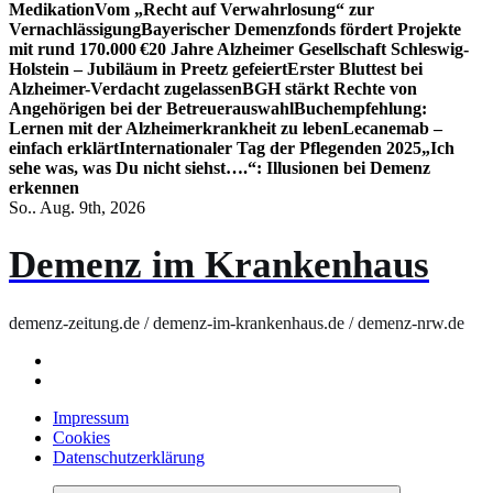
Medikation
Vom „Recht auf Verwahrlosung“ zur
Vernachlässigung
Bayerischer Demenzfonds fördert Projekte
mit rund 170.000 €
20 Jahre Alzheimer Gesellschaft Schleswig-
Holstein – Jubiläum in Preetz gefeiert
Erster Bluttest bei
Alzheimer-Verdacht zugelassen
BGH stärkt Rechte von
Angehörigen bei der Betreuerauswahl
Buchempfehlung:
Lernen mit der Alzheimerkrankheit zu leben
Lecanemab –
einfach erklärt
Internationaler Tag der Pflegenden 2025
„Ich
sehe was, was Du nicht siehst….“: Illusionen bei Demenz
erkennen
So.. Aug. 9th, 2026
Demenz im Krankenhaus
demenz-zeitung.de / demenz-im-krankenhaus.de / demenz-nrw.de
Impressum
Cookies
Datenschutzerklärung