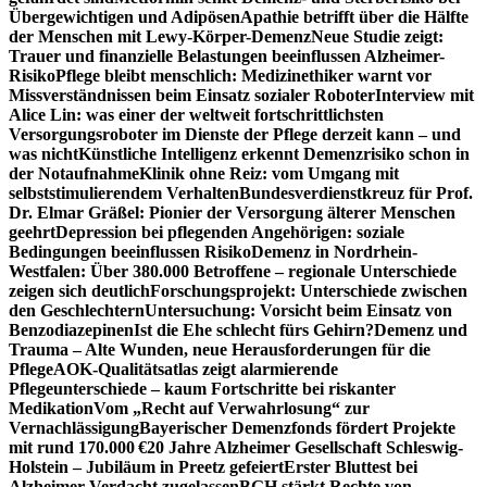
Übergewichtigen und Adipösen
Apathie betrifft über die Hälfte
der Menschen mit Lewy-Körper-Demenz
Neue Studie zeigt:
Trauer und finanzielle Belastungen beeinflussen Alzheimer-
Risiko
Pflege bleibt menschlich: Medizinethiker warnt vor
Missverständnissen beim Einsatz sozialer Roboter
Interview mit
Alice Lin: was einer der weltweit fortschrittlichsten
Versorgungsroboter im Dienste der Pflege derzeit kann – und
was nicht
Künstliche Intelligenz erkennt Demenzrisiko schon in
der Notaufnahme
Klinik ohne Reiz: vom Umgang mit
selbststimulierendem Verhalten
Bundesverdienstkreuz für Prof.
Dr. Elmar Gräßel: Pionier der Versorgung älterer Menschen
geehrt
Depression bei pflegenden Angehörigen: soziale
Bedingungen beeinflussen Risiko
Demenz in Nordrhein-
Westfalen: Über 380.000 Betroffene – regionale Unterschiede
zeigen sich deutlich
Forschungsprojekt: Unterschiede zwischen
den Geschlechtern
Untersuchung: Vorsicht beim Einsatz von
Benzodiazepinen
Ist die Ehe schlecht fürs Gehirn?
Demenz und
Trauma – Alte Wunden, neue Herausforderungen für die
Pflege
AOK-Qualitätsatlas zeigt alarmierende
Pflegeunterschiede – kaum Fortschritte bei riskanter
Medikation
Vom „Recht auf Verwahrlosung“ zur
Vernachlässigung
Bayerischer Demenzfonds fördert Projekte
mit rund 170.000 €
20 Jahre Alzheimer Gesellschaft Schleswig-
Holstein – Jubiläum in Preetz gefeiert
Erster Bluttest bei
Alzheimer-Verdacht zugelassen
BGH stärkt Rechte von