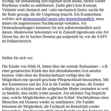
Richtig: die Behandlung zielt regelhaft nicht darauf, diesen wieder
Rhythmus wieder zu stabilisieren. Dafür gibt’s kein Konzept.
Vielmehr wird chemisch und / oder mechanisch fixiert, nachts für
die Ruhe gesorgt, die die Umgebung braucht. Ein Krankenhaus
welches sich
demenzsensibel nennt oder demenzfreundlich
, muss
immer ein angemessenes Nachtkonzept vorhalten. Als
Demenzbeauftragte/r kümmern Sie sich selbstverständlich auch
darum. Idealerweise bekommen wir in Zukunft irgendwann eine Art
Dienst hin, der in Sachen Demenz gut aufgestellt ist, wie die SAPV
im Palliativbereich.
Stellen Sie sich vor:
Die Kinder von Hilde H. hätten über die zentrale Rufnummer – z.B.
einer geriatrischen Klinik den dort diensthabenden Arzt anrufen
können. Oder eben der Bereitschaftsarzt verfügt über die
Möglichkeit eine speziell geschulte Pflegefachkraft hinzuziehen. Mit
den Kenntnissen und der Zeit in die Familie zu gehen, die Kinder
schlafen zu schicken und die aufgebrachte Mutter zumindest so weit
zu händeln, dass nichts weiter passiert. Am nächsten Tag bespricht
man, welche Möglichkeiten es gibt den Schlaf- Wachrhythmus eines
Menschen mit Demenz wieder zu stabilisieren. Die Familie
bekommt die Möglichkeit, die Fachkraft im Bedarfsfall wieder
hinzuziehen. Der Hausarzt erhält einen Bericht um den Fortgang der