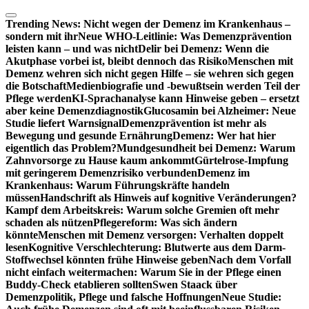
Zum
Inhalt
Trending News:
Nicht wegen der Demenz im Krankenhaus –
springen
sondern mit ihr
Neue WHO-Leitlinie: Was Demenzprävention
leisten kann – und was nicht
Delir bei Demenz: Wenn die
Akutphase vorbei ist, bleibt dennoch das Risiko
Menschen mit
Demenz wehren sich nicht gegen Hilfe – sie wehren sich gegen
die Botschaft
Medienbiografie und -bewußtsein werden Teil der
Pflege werden
KI-Sprachanalyse kann Hinweise geben – ersetzt
aber keine Demenzdiagnostik
Glucosamin bei Alzheimer: Neue
Studie liefert Warnsignal
Demenzprävention ist mehr als
Bewegung und gesunde Ernährung
Demenz: Wer hat hier
eigentlich das Problem?
Mundgesundheit bei Demenz: Warum
Zahnvorsorge zu Hause kaum ankommt
Gürtelrose-Impfung
mit geringerem Demenzrisiko verbunden
Demenz im
Krankenhaus: Warum Führungskräfte handeln
müssen
Handschrift als Hinweis auf kognitive Veränderungen?
Kampf dem Arbeitskreis: Warum solche Gremien oft mehr
schaden als nützen
Pflegereform: Was sich ändern
könnte
Menschen mit Demenz versorgen: Verhalten doppelt
lesen
Kognitive Verschlechterung: Blutwerte aus dem Darm-
Stoffwechsel könnten frühe Hinweise geben
Nach dem Vorfall
nicht einfach weitermachen: Warum Sie in der Pflege einen
Buddy-Check etablieren sollten
Swen Staack über
Demenzpolitik, Pflege und falsche Hoffnungen
Neue Studie: