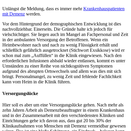
Unlängst die Meldung, dass es immer mehr
Krankenhauspatienten
mit Demenz
werden.
Vor dem Hintergrund der demographischen Entwicklung ist dies
nachvollziehbar. Einerseits. Die Gründe halte ich jedoch für
vielschichtiger. Sie liegen auch im Mangel an Fachpersonal und Zeit
in der ambulanten Versorgung der Betroffenen. Wenn ein
Heimbewohner nach und nach zu wenig Flüssigkeit erhält und
schließlich gefährlich ausgetrocknet (Stichwort Exsikkose) wird er
schon mal zum „Auffüllen“ in die Klinik eingewiesen. Nach den
erforderlichen Infusionen alsbald wieder entlassen, kommt es unter
Umständen zu einer Reihe von nichtkognitiven Symptomen
aufgrund des abrupten Ortswechsels und allem was dies mit sich
bringt. Personalmangel, zu wenig Zeit und fehlende Fachlichkeit
kann vom Heim in die Klinik führen.
Versorgungslücke
Hier soll es aber um eine Versorgungslücke gehen. Nach mehr als
zehn Jahren Arbeit als Demenzbeauftragter in einem Krankenhaus
und in der Zusammenarbeit mit den verschiedensten Kliniken und
Einrichtungen gehe ich davon aus, dass gut 20 bis 30% der
Klinikaufnahmen von Menschen mit Demenz vermeidbar gewesen