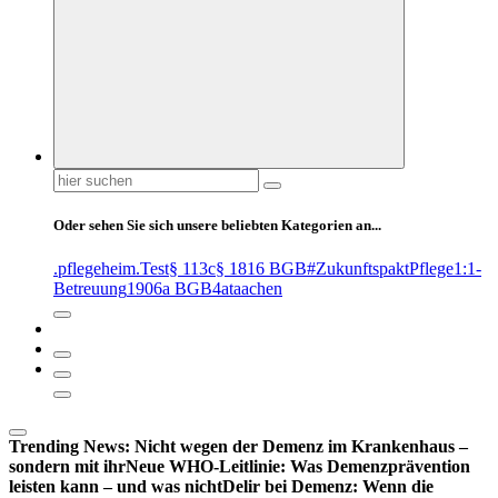
Suchen
nach:
Oder sehen Sie sich unsere beliebten Kategorien an...
.pflegeheim
.Test
§ 113c
§ 1816 BGB
#ZukunftspaktPflege
1:1-
Betreuung
1906a BGB
4at
aachen
Trending News:
Nicht wegen der Demenz im Krankenhaus –
sondern mit ihr
Neue WHO-Leitlinie: Was Demenzprävention
leisten kann – und was nicht
Delir bei Demenz: Wenn die