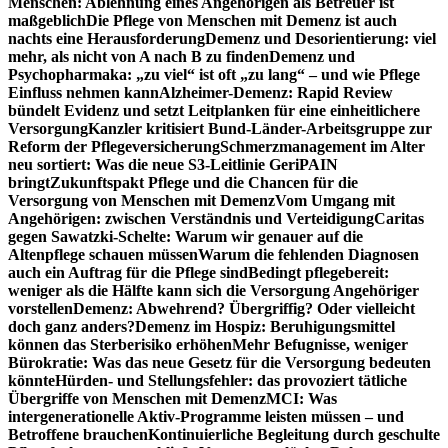
Menschen: Ablehnung eines Angehörigen als Betreuer ist
maßgeblich
Die Pflege von Menschen mit Demenz ist auch
nachts eine Herausforderung
Demenz und Desorientierung: viel
mehr, als nicht von A nach B zu finden
Demenz und
Psychopharmaka: „zu viel“ ist oft „zu lang“ – und wie Pflege
Einfluss nehmen kann
Alzheimer-Demenz: Rapid Review
bündelt Evidenz und setzt Leitplanken für eine einheitlichere
Versorgung
Kanzler kritisiert Bund-Länder-Arbeitsgruppe zur
Reform der Pflegeversicherung
Schmerzmanagement im Alter
neu sortiert: Was die neue S3-Leitlinie GeriPAIN
bringt
Zukunftspakt Pflege und die Chancen für die
Versorgung von Menschen mit Demenz
Vom Umgang mit
Angehörigen: zwischen Verständnis und Verteidigung
Caritas
gegen Sawatzki-Schelte: Warum wir genauer auf die
Altenpflege schauen müssen
Warum die fehlenden Diagnosen
auch ein Auftrag für die Pflege sind
Bedingt pflegebereit:
weniger als die Hälfte kann sich die Versorgung Angehöriger
vorstellen
Demenz: Abwehrend? Übergriffig? Oder vielleicht
doch ganz anders?
Demenz im Hospiz: Beruhigungsmittel
können das Sterberisiko erhöhen
Mehr Befugnisse, weniger
Bürokratie: Was das neue Gesetz für die Versorgung bedeuten
könnte
Hürden- und Stellungsfehler: das provoziert tätliche
Übergriffe von Menschen mit Demenz
MCI: Was
intergenerationelle Aktiv-Programme leisten müssen – und
Betroffene brauchen
Kontinuierliche Begleitung durch geschulte