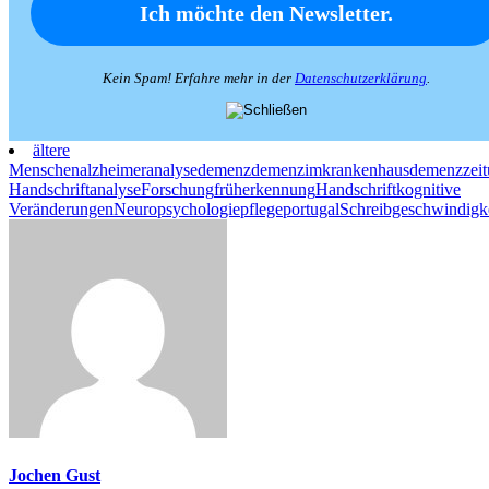
Kein Spam! Erfahre mehr in der
Datenschutzerklärung
.
ältere
Menschen
alzheimer
analyse
demenz
demenzimkrankenhaus
demenzzei
Handschriftanalyse
Forschung
früherkennung
Handschrift
kognitive
Veränderungen
Neuropsychologie
pflege
portugal
Schreibgeschwindigk
Jochen Gust