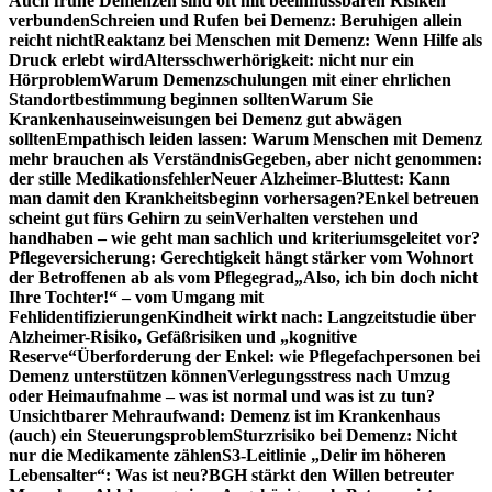
Auch frühe Demenzen sind oft mit beeinflussbaren Risiken
verbunden
Schreien und Rufen bei Demenz: Beruhigen allein
reicht nicht
Reaktanz bei Menschen mit Demenz: Wenn Hilfe als
Druck erlebt wird
Altersschwerhörigkeit: nicht nur ein
Hörproblem
Warum Demenzschulungen mit einer ehrlichen
Standortbestimmung beginnen sollten
Warum Sie
Krankenhauseinweisungen bei Demenz gut abwägen
sollten
Empathisch leiden lassen: Warum Menschen mit Demenz
mehr brauchen als Verständnis
Gegeben, aber nicht genommen:
der stille Medikationsfehler
Neuer Alzheimer-Bluttest: Kann
man damit den Krankheitsbeginn vorhersagen?
Enkel betreuen
scheint gut fürs Gehirn zu sein
Verhalten verstehen und
handhaben – wie geht man sachlich und kriteriumsgeleitet vor?
Pflegeversicherung: Gerechtigkeit hängt stärker vom Wohnort
der Betroffenen ab als vom Pflegegrad
„Also, ich bin doch nicht
Ihre Tochter!“ – vom Umgang mit
Fehlidentifizierungen
Kindheit wirkt nach: Langzeitstudie über
Alzheimer-Risiko, Gefäßrisiken und „kognitive
Reserve“
Überforderung der Enkel: wie Pflegefachpersonen bei
Demenz unterstützen können
Verlegungsstress nach Umzug
oder Heimaufnahme – was ist normal und was ist zu tun?
Unsichtbarer Mehraufwand: Demenz ist im Krankenhaus
(auch) ein Steuerungsproblem
Sturzrisiko bei Demenz: Nicht
nur die Medikamente zählen
S3-Leitlinie „Delir im höheren
Lebensalter“: Was ist neu?
BGH stärkt den Willen betreuter