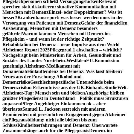
Pflegefachpersonen schließt Versorgungslücken
Relevant
sprechen statt diskutieren: situative Kommunikation mit
Menschen mit Demenz
Einzel- oder Doppelzimmer? Was ist
besser?
Krankenhausreport: was besser werden muss in der
Versorgung von Patienten mit Demenz
Gefahr der finanziellen
Ausbeutung: Menschen mit Demenz besonders
gefährdet
Warum kommen Menschen mit Demenz ins
Pflegeheim – und wann ist der richtige Zeitpunkt?
Rehabilitation bei Demenz – neue Impulse aus dem World
Alzheimer Report 2025
Pflegegrad 1 abschaffen – wirklich?
Nachgefragt beim Ministerium für Arbeit, Gesundheit und
Soziales des Landes Nordrhein-Westfalen
EU-Kommission
genehmigt Alzheimer-Medikament mit
Donanemab
Hinlauftendenz bei Demenz: Was lässt bleiben?
Neues aus der Forschung: Alkohol und
Demenzrisiko
Geschlechtsspezifische Unterschiede beim
Demenzrisiko: Erkenntnisse aus der UK-Biobank-Studie
Welt-
Alzheimer-Tag: Mensch sein und bleiben
Angehörige bleiben
größter Pflegedienst in Deutschland – Politik muss Strukturen
anpassen
Pflege Angehörige: Einkommen ok – aber
überlastet
Samuel L. Jackson setzt sich mit anderen
Prominenten mit persönlichem Engagement gegen Alzheimer
ein
Pflegeausbildung: nicht alle bleiben bis zum
Schluss
Kindheitserfahrungen und Demenz: Unerwartete
Zusammenhänge auch für die Pflegepraxis
Demenz im