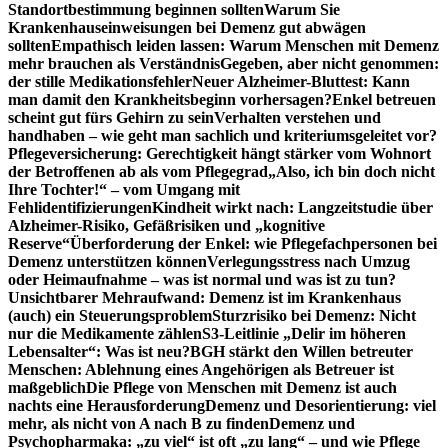
Standortbestimmung beginnen sollten
Warum Sie
Krankenhauseinweisungen bei Demenz gut abwägen
sollten
Empathisch leiden lassen: Warum Menschen mit Demenz
mehr brauchen als Verständnis
Gegeben, aber nicht genommen:
der stille Medikationsfehler
Neuer Alzheimer-Bluttest: Kann
man damit den Krankheitsbeginn vorhersagen?
Enkel betreuen
scheint gut fürs Gehirn zu sein
Verhalten verstehen und
handhaben – wie geht man sachlich und kriteriumsgeleitet vor?
Pflegeversicherung: Gerechtigkeit hängt stärker vom Wohnort
der Betroffenen ab als vom Pflegegrad
„Also, ich bin doch nicht
Ihre Tochter!“ – vom Umgang mit
Fehlidentifizierungen
Kindheit wirkt nach: Langzeitstudie über
Alzheimer-Risiko, Gefäßrisiken und „kognitive
Reserve“
Überforderung der Enkel: wie Pflegefachpersonen bei
Demenz unterstützen können
Verlegungsstress nach Umzug
oder Heimaufnahme – was ist normal und was ist zu tun?
Unsichtbarer Mehraufwand: Demenz ist im Krankenhaus
(auch) ein Steuerungsproblem
Sturzrisiko bei Demenz: Nicht
nur die Medikamente zählen
S3-Leitlinie „Delir im höheren
Lebensalter“: Was ist neu?
BGH stärkt den Willen betreuter
Menschen: Ablehnung eines Angehörigen als Betreuer ist
maßgeblich
Die Pflege von Menschen mit Demenz ist auch
nachts eine Herausforderung
Demenz und Desorientierung: viel
mehr, als nicht von A nach B zu finden
Demenz und
Psychopharmaka: „zu viel“ ist oft „zu lang“ – und wie Pflege