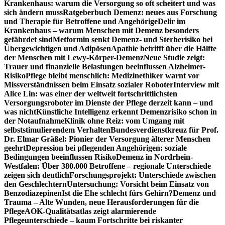
Krankenhaus: warum die Versorgung so oft scheitert und was
sich ändern muss
Ratgeberbuch Demenz: neues aus Forschung
und Therapie für Betroffene und Angehörige
Delir im
Krankenhaus – warum Menschen mit Demenz besonders
gefährdet sind
Metformin senkt Demenz- und Sterberisiko bei
Übergewichtigen und Adipösen
Apathie betrifft über die Hälfte
der Menschen mit Lewy-Körper-Demenz
Neue Studie zeigt:
Trauer und finanzielle Belastungen beeinflussen Alzheimer-
Risiko
Pflege bleibt menschlich: Medizinethiker warnt vor
Missverständnissen beim Einsatz sozialer Roboter
Interview mit
Alice Lin: was einer der weltweit fortschrittlichsten
Versorgungsroboter im Dienste der Pflege derzeit kann – und
was nicht
Künstliche Intelligenz erkennt Demenzrisiko schon in
der Notaufnahme
Klinik ohne Reiz: vom Umgang mit
selbststimulierendem Verhalten
Bundesverdienstkreuz für Prof.
Dr. Elmar Gräßel: Pionier der Versorgung älterer Menschen
geehrt
Depression bei pflegenden Angehörigen: soziale
Bedingungen beeinflussen Risiko
Demenz in Nordrhein-
Westfalen: Über 380.000 Betroffene – regionale Unterschiede
zeigen sich deutlich
Forschungsprojekt: Unterschiede zwischen
den Geschlechtern
Untersuchung: Vorsicht beim Einsatz von
Benzodiazepinen
Ist die Ehe schlecht fürs Gehirn?
Demenz und
Trauma – Alte Wunden, neue Herausforderungen für die
Pflege
AOK-Qualitätsatlas zeigt alarmierende
Pflegeunterschiede – kaum Fortschritte bei riskanter