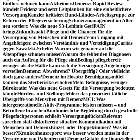
Einfluss nehmen kann
Alzheimer-Demenz: Rapid Review
bündelt Evidenz und setzt Leitplanken für eine einheitlichere
Versorgung
Kanzler kritisiert Bund-Länder-Arbeitsgruppe zur
Reform der Pflegeversicherung
Schmerzmanagement im Alter
neu sortiert: Was die neue S3-Leitlinie GeriPAIN
bringt
Zukunftspakt Pflege und die Chancen für die
Versorgung von Menschen mit Demenz
Vom Umgang mit
Angehörigen: zwischen Verständnis und Verteidigung
Caritas
gegen Sawatzki-Schelte: Warum wir genauer auf die
Altenpflege schauen müssen
Warum die fehlenden Diagnosen
auch ein Auftrag für die Pflege sind
Bedingt pflegebereit:
weniger als die Hälfte kann sich die Versorgung Angehöriger
vorstellen
Demenz: Abwehrend? Übergriffig? Oder vielleicht
doch ganz anders?
Demenz im Hospiz: Beruhigungsmittel
können das Sterberisiko erhöhen
Mehr Befugnisse, weniger
Bürokratie: Was das neue Gesetz für die Versorgung bedeuten
könnte
Hürden- und Stellungsfehler: das provoziert tätliche
Übergriffe von Menschen mit Demenz
MCI: Was
intergenerationelle Aktiv-Programme leisten müssen – und
Betroffene brauchen
Kontinuierliche Begleitung durch geschulte
Pflegefachpersonen schließt Versorgungslücken
Relevant
sprechen statt diskutieren: situative Kommunikation mit
Menschen mit Demenz
Einzel- oder Doppelzimmer? Was ist
besser?
Krankenhausreport: was besser werden muss in der
Versorgung von Patienten mit Demenz
Gefahr der finanziellen