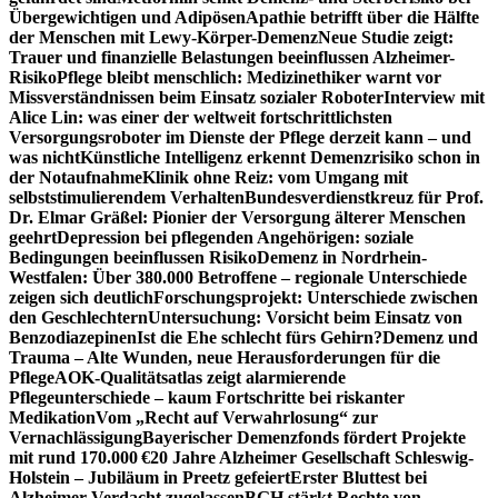
Übergewichtigen und Adipösen
Apathie betrifft über die Hälfte
der Menschen mit Lewy-Körper-Demenz
Neue Studie zeigt:
Trauer und finanzielle Belastungen beeinflussen Alzheimer-
Risiko
Pflege bleibt menschlich: Medizinethiker warnt vor
Missverständnissen beim Einsatz sozialer Roboter
Interview mit
Alice Lin: was einer der weltweit fortschrittlichsten
Versorgungsroboter im Dienste der Pflege derzeit kann – und
was nicht
Künstliche Intelligenz erkennt Demenzrisiko schon in
der Notaufnahme
Klinik ohne Reiz: vom Umgang mit
selbststimulierendem Verhalten
Bundesverdienstkreuz für Prof.
Dr. Elmar Gräßel: Pionier der Versorgung älterer Menschen
geehrt
Depression bei pflegenden Angehörigen: soziale
Bedingungen beeinflussen Risiko
Demenz in Nordrhein-
Westfalen: Über 380.000 Betroffene – regionale Unterschiede
zeigen sich deutlich
Forschungsprojekt: Unterschiede zwischen
den Geschlechtern
Untersuchung: Vorsicht beim Einsatz von
Benzodiazepinen
Ist die Ehe schlecht fürs Gehirn?
Demenz und
Trauma – Alte Wunden, neue Herausforderungen für die
Pflege
AOK-Qualitätsatlas zeigt alarmierende
Pflegeunterschiede – kaum Fortschritte bei riskanter
Medikation
Vom „Recht auf Verwahrlosung“ zur
Vernachlässigung
Bayerischer Demenzfonds fördert Projekte
mit rund 170.000 €
20 Jahre Alzheimer Gesellschaft Schleswig-
Holstein – Jubiläum in Preetz gefeiert
Erster Bluttest bei
Alzheimer-Verdacht zugelassen
BGH stärkt Rechte von