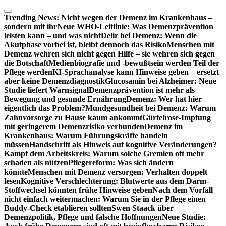
Zum
Inhalt
Trending News:
Nicht wegen der Demenz im Krankenhaus –
springen
sondern mit ihr
Neue WHO-Leitlinie: Was Demenzprävention
leisten kann – und was nicht
Delir bei Demenz: Wenn die
Akutphase vorbei ist, bleibt dennoch das Risiko
Menschen mit
Demenz wehren sich nicht gegen Hilfe – sie wehren sich gegen
die Botschaft
Medienbiografie und -bewußtsein werden Teil der
Pflege werden
KI-Sprachanalyse kann Hinweise geben – ersetzt
aber keine Demenzdiagnostik
Glucosamin bei Alzheimer: Neue
Studie liefert Warnsignal
Demenzprävention ist mehr als
Bewegung und gesunde Ernährung
Demenz: Wer hat hier
eigentlich das Problem?
Mundgesundheit bei Demenz: Warum
Zahnvorsorge zu Hause kaum ankommt
Gürtelrose-Impfung
mit geringerem Demenzrisiko verbunden
Demenz im
Krankenhaus: Warum Führungskräfte handeln
müssen
Handschrift als Hinweis auf kognitive Veränderungen?
Kampf dem Arbeitskreis: Warum solche Gremien oft mehr
schaden als nützen
Pflegereform: Was sich ändern
könnte
Menschen mit Demenz versorgen: Verhalten doppelt
lesen
Kognitive Verschlechterung: Blutwerte aus dem Darm-
Stoffwechsel könnten frühe Hinweise geben
Nach dem Vorfall
nicht einfach weitermachen: Warum Sie in der Pflege einen
Buddy-Check etablieren sollten
Swen Staack über
Demenzpolitik, Pflege und falsche Hoffnungen
Neue Studie: