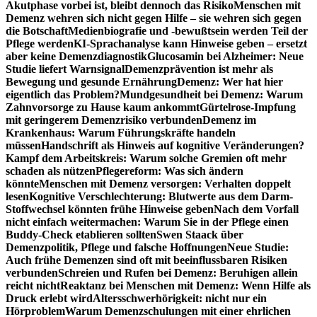
Akutphase vorbei ist, bleibt dennoch das Risiko
Menschen mit
Demenz wehren sich nicht gegen Hilfe – sie wehren sich gegen
die Botschaft
Medienbiografie und -bewußtsein werden Teil der
Pflege werden
KI-Sprachanalyse kann Hinweise geben – ersetzt
aber keine Demenzdiagnostik
Glucosamin bei Alzheimer: Neue
Studie liefert Warnsignal
Demenzprävention ist mehr als
Bewegung und gesunde Ernährung
Demenz: Wer hat hier
eigentlich das Problem?
Mundgesundheit bei Demenz: Warum
Zahnvorsorge zu Hause kaum ankommt
Gürtelrose-Impfung
mit geringerem Demenzrisiko verbunden
Demenz im
Krankenhaus: Warum Führungskräfte handeln
müssen
Handschrift als Hinweis auf kognitive Veränderungen?
Kampf dem Arbeitskreis: Warum solche Gremien oft mehr
schaden als nützen
Pflegereform: Was sich ändern
könnte
Menschen mit Demenz versorgen: Verhalten doppelt
lesen
Kognitive Verschlechterung: Blutwerte aus dem Darm-
Stoffwechsel könnten frühe Hinweise geben
Nach dem Vorfall
nicht einfach weitermachen: Warum Sie in der Pflege einen
Buddy-Check etablieren sollten
Swen Staack über
Demenzpolitik, Pflege und falsche Hoffnungen
Neue Studie:
Auch frühe Demenzen sind oft mit beeinflussbaren Risiken
verbunden
Schreien und Rufen bei Demenz: Beruhigen allein
reicht nicht
Reaktanz bei Menschen mit Demenz: Wenn Hilfe als
Druck erlebt wird
Altersschwerhörigkeit: nicht nur ein
Hörproblem
Warum Demenzschulungen mit einer ehrlichen