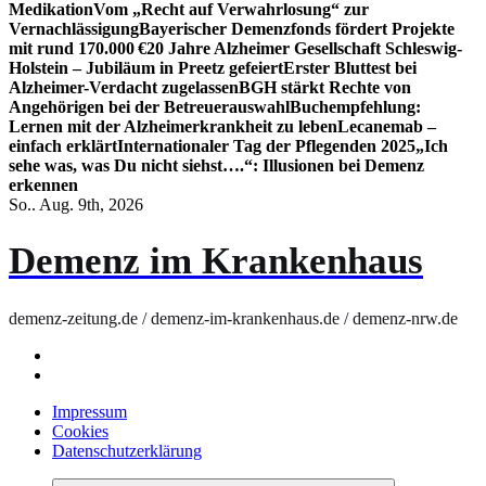
Medikation
Vom „Recht auf Verwahrlosung“ zur
Vernachlässigung
Bayerischer Demenzfonds fördert Projekte
mit rund 170.000 €
20 Jahre Alzheimer Gesellschaft Schleswig-
Holstein – Jubiläum in Preetz gefeiert
Erster Bluttest bei
Alzheimer-Verdacht zugelassen
BGH stärkt Rechte von
Angehörigen bei der Betreuerauswahl
Buchempfehlung:
Lernen mit der Alzheimerkrankheit zu leben
Lecanemab –
einfach erklärt
Internationaler Tag der Pflegenden 2025
„Ich
sehe was, was Du nicht siehst….“: Illusionen bei Demenz
erkennen
So.. Aug. 9th, 2026
Demenz im Krankenhaus
demenz-zeitung.de / demenz-im-krankenhaus.de / demenz-nrw.de
Impressum
Cookies
Datenschutzerklärung