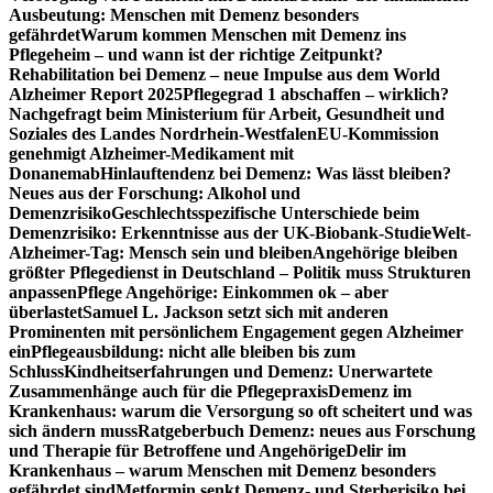
Ausbeutung: Menschen mit Demenz besonders
gefährdet
Warum kommen Menschen mit Demenz ins
Pflegeheim – und wann ist der richtige Zeitpunkt?
Rehabilitation bei Demenz – neue Impulse aus dem World
Alzheimer Report 2025
Pflegegrad 1 abschaffen – wirklich?
Nachgefragt beim Ministerium für Arbeit, Gesundheit und
Soziales des Landes Nordrhein-Westfalen
EU-Kommission
genehmigt Alzheimer-Medikament mit
Donanemab
Hinlauftendenz bei Demenz: Was lässt bleiben?
Neues aus der Forschung: Alkohol und
Demenzrisiko
Geschlechtsspezifische Unterschiede beim
Demenzrisiko: Erkenntnisse aus der UK-Biobank-Studie
Welt-
Alzheimer-Tag: Mensch sein und bleiben
Angehörige bleiben
größter Pflegedienst in Deutschland – Politik muss Strukturen
anpassen
Pflege Angehörige: Einkommen ok – aber
überlastet
Samuel L. Jackson setzt sich mit anderen
Prominenten mit persönlichem Engagement gegen Alzheimer
ein
Pflegeausbildung: nicht alle bleiben bis zum
Schluss
Kindheitserfahrungen und Demenz: Unerwartete
Zusammenhänge auch für die Pflegepraxis
Demenz im
Krankenhaus: warum die Versorgung so oft scheitert und was
sich ändern muss
Ratgeberbuch Demenz: neues aus Forschung
und Therapie für Betroffene und Angehörige
Delir im
Krankenhaus – warum Menschen mit Demenz besonders
gefährdet sind
Metformin senkt Demenz- und Sterberisiko bei