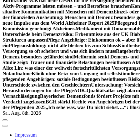
Bürokratie: Was das neue Gesetz für die Versorgung bedeuten k
Aktiv-Programme leisten müssen – und Betroffene brauchen
Kont
situative Kommunikation mit Menschen mit Demenz
Einzel- ode
der finanziellen Ausbeutung: Menschen mit Demenz besonders g
neue Impulse aus dem World Alzheimer Report 2025
Pflegegrad 
Kommission genehmigt Alzheimer-Medikament mit Donanemab
Unterschiede beim Demenzrisiko: Erkenntnisse aus der UK-Bio
Strukturen anpassen
Pflege Angehörige: Einkommen ok – aber üb
ein
Pflegeausbildung: nicht alle bleiben bis zum Schluss
Kindheits
Versorgung so oft scheitert und was sich ändern muss
Ratgeberbu
Demenz besonders gefährdet sind
Metformin senkt Demenz- und 
Studie zeigt: Trauer und finanzielle Belastungen beeinflussen Al
Alice Lin: was einer der weltweit fortschrittlichsten Versorgung
Notaufnahme
Klinik ohne Reiz: vom Umgang mit selbststimulier
pflegenden Angehörigen: soziale Bedingungen beeinflussen Risik
Unterschiede zwischen den Geschlechtern
Untersuchung: Vorsich
Herausforderungen für die Pflege
AOK-Qualitätsatlas zeigt alarm
Vernachlässigung
Bayerischer Demenzfonds fördert Projekte mit
Verdacht zugelassen
BGH stärkt Rechte von Angehörigen bei de
der Pflegenden 2025
„Ich sehe was, was Du nicht siehst….“: Ill
Sa.. Aug. 8th, 2026
Impressum