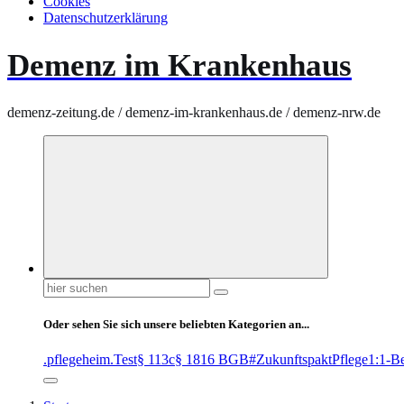
Cookies
Datenschutzerklärung
Demenz im Krankenhaus
demenz-zeitung.de / demenz-im-krankenhaus.de / demenz-nrw.de
Suchen
nach:
Oder sehen Sie sich unsere beliebten Kategorien an...
.pflegeheim
.Test
§ 113c
§ 1816 BGB
#ZukunftspaktPflege
1:1-B