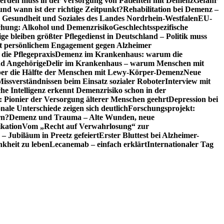
erden muss in der Versorgung von Patienten mit Demenz
Gefahr
d wann ist der richtige Zeitpunkt?
Rehabilitation bei Demenz –
t, Gesundheit und Soziales des Landes Nordrhein-Westfalen
EU-
chung: Alkohol und Demenzrisiko
Geschlechtsspezifische
ge bleiben größter Pflegedienst in Deutschland – Politik muss
it persönlichem Engagement gegen Alzheimer
ie Pflegepraxis
Demenz im Krankenhaus: warum die
nd Angehörige
Delir im Krankenhaus – warum Menschen mit
über die Hälfte der Menschen mit Lewy-Körper-Demenz
Neue
Missverständnissen beim Einsatz sozialer Roboter
Interview mit
che Intelligenz erkennt Demenzrisiko schon in der
: Pionier der Versorgung älterer Menschen geehrt
Depression bei
ale Unterschiede zeigen sich deutlich
Forschungsprojekt:
rn?
Demenz und Trauma – Alte Wunden, neue
ikation
Vom „Recht auf Verwahrlosung“ zur
 – Jubiläum in Preetz gefeiert
Erster Bluttest bei Alzheimer-
kheit zu leben
Lecanemab – einfach erklärt
Internationaler Tag