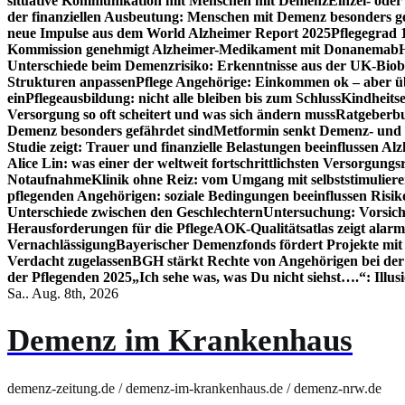
situative Kommunikation mit Menschen mit Demenz
Einzel- ode
der finanziellen Ausbeutung: Menschen mit Demenz besonders g
neue Impulse aus dem World Alzheimer Report 2025
Pflegegrad 
Kommission genehmigt Alzheimer-Medikament mit Donanemab
Unterschiede beim Demenzrisiko: Erkenntnisse aus der UK-Bio
Strukturen anpassen
Pflege Angehörige: Einkommen ok – aber üb
ein
Pflegeausbildung: nicht alle bleiben bis zum Schluss
Kindheits
Versorgung so oft scheitert und was sich ändern muss
Ratgeberbu
Demenz besonders gefährdet sind
Metformin senkt Demenz- und 
Studie zeigt: Trauer und finanzielle Belastungen beeinflussen Al
Alice Lin: was einer der weltweit fortschrittlichsten Versorgung
Notaufnahme
Klinik ohne Reiz: vom Umgang mit selbststimulier
pflegenden Angehörigen: soziale Bedingungen beeinflussen Risik
Unterschiede zwischen den Geschlechtern
Untersuchung: Vorsich
Herausforderungen für die Pflege
AOK-Qualitätsatlas zeigt alarm
Vernachlässigung
Bayerischer Demenzfonds fördert Projekte mit
Verdacht zugelassen
BGH stärkt Rechte von Angehörigen bei de
der Pflegenden 2025
„Ich sehe was, was Du nicht siehst….“: Ill
Sa.. Aug. 8th, 2026
Demenz im Krankenhaus
demenz-zeitung.de / demenz-im-krankenhaus.de / demenz-nrw.de