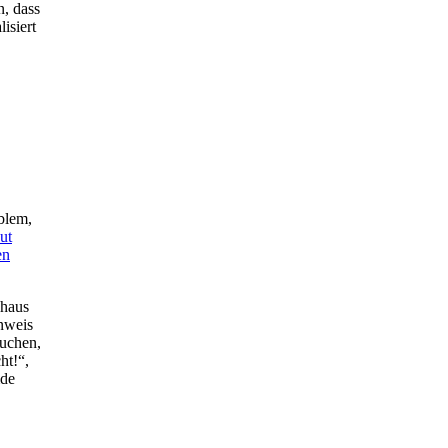
n, dass
isiert
blem,
ut
en
chaus
nweis
suchen,
ht!“,
mde