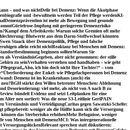
kann – und was nicht
Delir bei Demenz: Wenn die Akutphase
enbiografie und -bewußtsein werden Teil der Pflege werden
KI-
nal
Demenzprävention ist mehr als Bewegung und gesunde
nkommt
Gürtelrose-Impfung mit geringerem Demenzrisiko
en?
Kampf dem Arbeitskreis: Warum solche Gremien oft mehr
chlechterung: Blutwerte aus dem Darm-Stoffwechsel könnten
Swen Staack über Demenzpolitik, Pflege und falsche
uhigen allein reicht nicht
Reaktanz bei Menschen mit Demenz:
tandortbestimmung beginnen sollten
Warum Sie
n als Verständnis
Gegeben, aber nicht genommen: der stille
Gehirn zu sein
Verhalten verstehen und handhaben – wie geht
 Pflegegrad
„Also, ich bin doch nicht Ihre Tochter!“ – vom
e“
Überforderung der Enkel: wie Pflegefachpersonen bei Demenz
wand: Demenz ist im Krankenhaus (auch) ein
t neu?
BGH stärkt den Willen betreuter Menschen: Ablehnung
d Desorientierung: viel mehr, als nicht von A nach B zu
view bündelt Evidenz und setzt Leitplanken für eine
Alter neu sortiert: Was die neue S3-Leitlinie GeriPAIN
n Verständnis und Verteidigung
Caritas gegen Sawatzki-Schelte:
t pflegebereit: weniger als die Hälfte kann sich die Versorgung
 können das Sterberisiko erhöhen
Mehr Befugnisse, weniger
riffe von Menschen mit Demenz
MCI: Was intergenerationelle
eßt Versorgungslücken
Relevant sprechen statt diskutieren: