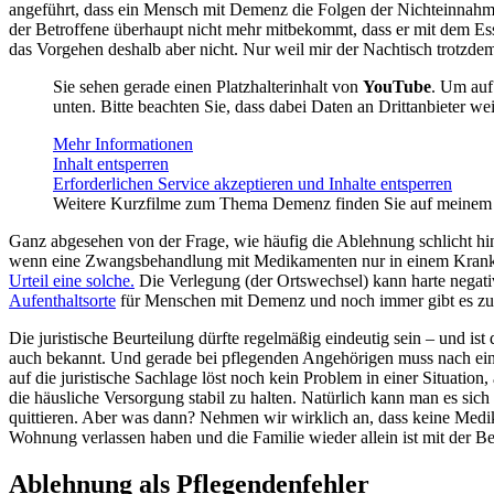
angeführt, dass ein Mensch mit Demenz die Folgen der Nichteinnahme
der Betroffene überhaupt nicht mehr mitbekommt, dass er mit dem Ess
das Vorgehen deshalb aber nicht. Nur weil mir der Nachtisch trotzde
Sie sehen gerade einen Platzhalterinhalt von
YouTube
. Um auf 
unten. Bitte beachten Sie, dass dabei Daten an Drittanbieter w
Mehr Informationen
Inhalt entsperren
Erforderlichen Service akzeptieren und Inhalte entsperren
Weitere Kurzfilme zum Thema Demenz finden Sie auf meine
Ganz abgesehen von der Frage, wie häufig die Ablehnung schlicht hin
wenn eine Zwangsbehandlung mit Medikamenten nur in einem Kranke
Urteil eine solche.
Die Verlegung (der Ortswechsel) kann harte negati
Aufenthaltsorte
für Menschen mit Demenz und noch immer gibt es zu
Die juristische Beurteilung dürfte regelmäßig eindeutig sein – und ist 
auch bekannt. Und gerade bei pflegenden Angehörigen muss nach ein
auf die juristische Sachlage löst noch kein Problem in einer Situati
die häusliche Versorgung stabil zu halten. Natürlich kann man es sich
quittieren. Aber was dann? Nehmen wir wirklich an, dass keine Med
Wohnung verlassen haben und die Familie wieder allein ist mit der B
Ablehnung als Pflegendenfehler