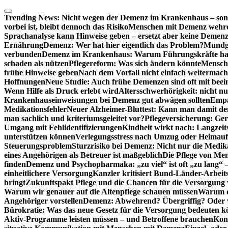
Zum
Inhalt
Trending News:
Nicht wegen der Demenz im Krankenhaus – son
springen
vorbei ist, bleibt dennoch das Risiko
Menschen mit Demenz wehren s
Sprachanalyse kann Hinweise geben – ersetzt aber keine Demenz
Ernährung
Demenz: Wer hat hier eigentlich das Problem?
Mundg
verbunden
Demenz im Krankenhaus: Warum Führungskräfte ha
schaden als nützen
Pflegereform: Was sich ändern könnte
Mensche
frühe Hinweise geben
Nach dem Vorfall nicht einfach weitermach
Hoffnungen
Neue Studie: Auch frühe Demenzen sind oft mit beei
Wenn Hilfe als Druck erlebt wird
Altersschwerhörigkeit: nicht n
Krankenhauseinweisungen bei Demenz gut abwägen sollten
Empa
Medikationsfehler
Neuer Alzheimer-Bluttest: Kann man damit d
man sachlich und kriteriumsgeleitet vor?
Pflegeversicherung: Ger
Umgang mit Fehlidentifizierungen
Kindheit wirkt nach: Langzeit
unterstützen können
Verlegungsstress nach Umzug oder Heimaufn
Steuerungsproblem
Sturzrisiko bei Demenz: Nicht nur die Medi
eines Angehörigen als Betreuer ist maßgeblich
Die Pflege von Me
finden
Demenz und Psychopharmaka: „zu viel“ ist oft „zu lang“ 
einheitlichere Versorgung
Kanzler kritisiert Bund-Länder-Arbeit
bringt
Zukunftspakt Pflege und die Chancen für die Versorgun
Warum wir genauer auf die Altenpflege schauen müssen
Warum di
Angehöriger vorstellen
Demenz: Abwehrend? Übergriffig? Oder vi
Bürokratie: Was das neue Gesetz für die Versorgung bedeuten k
Aktiv-Programme leisten müssen – und Betroffene brauchen
Kont