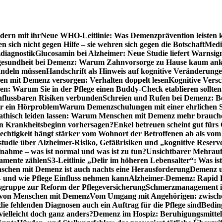
dern mit ihr
Neue WHO-Leitlinie: Was Demenzprävention leisten 
ich nicht gegen Hilfe – sie wehren sich gegen die Botschaft
Medi
diagnostik
Glucosamin bei Alzheimer: Neue Studie liefert Warnsig
esundheit bei Demenz: Warum Zahnvorsorge zu Hause kaum a
ndeln müssen
Handschrift als Hinweis auf kognitive Veränderung
n mit Demenz versorgen: Verhalten doppelt lesen
Kognitive Vers
en: Warum Sie in der Pflege einen Buddy-Check etablieren sollten
nflussbaren Risiken verbunden
Schreien und Rufen bei Demenz: Ber
ur ein Hörproblem
Warum Demenzschulungen mit einer ehrlichen S
thisch leiden lassen: Warum Menschen mit Demenz mehr brauche
en Krankheitsbeginn vorhersagen?
Enkel betreuen scheint gut fürs 
echtigkeit hängt stärker vom Wohnort der Betroffenen ab als vom
studie über Alzheimer-Risiko, Gefäßrisiken und „kognitive Reserv
ahme – was ist normal und was ist zu tun?
Unsichtbarer Mehrauf
kamente zählen
S3-Leitlinie „Delir im höheren Lebensalter“: Was is
nschen mit Demenz ist auch nachts eine Herausforderung
Demenz un
– und wie Pflege Einfluss nehmen kann
Alzheimer-Demenz: Rapid Re
sgruppe zur Reform der Pflegeversicherung
Schmerzmanagement im 
g von Menschen mit Demenz
Vom Umgang mit Angehörigen: zwische
e fehlenden Diagnosen auch ein Auftrag für die Pflege sind
Beding
elleicht doch ganz anders?
Demenz im Hospiz: Beruhigungsmittel