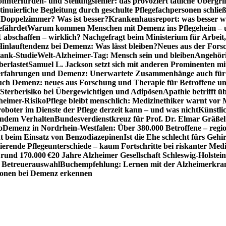
önnte
Hürden- und Stellungsfehler: das provoziert tätliche Überg
inuierliche Begleitung durch geschulte Pflegefachpersonen schli
r Doppelzimmer? Was ist besser?
Krankenhausreport: was besser w
efährdet
Warum kommen Menschen mit Demenz ins Pflegeheim – un
1 abschaffen – wirklich? Nachgefragt beim Ministerium für Arbei
Hinlauftendenz bei Demenz: Was lässt bleiben?
Neues aus der Fors
bank-Studie
Welt-Alzheimer-Tag: Mensch sein und bleiben
Angehöri
erlastet
Samuel L. Jackson setzt sich mit anderen Prominenten m
erfahrungen und Demenz: Unerwartete Zusammenhänge auch für d
ch Demenz: neues aus Forschung und Therapie für Betroffene u
Sterberisiko bei Übergewichtigen und Adipösen
Apathie betrifft 
zheimer-Risiko
Pflege bleibt menschlich: Medizinethiker warnt vor 
sroboter im Dienste der Pflege derzeit kann – und was nicht
Künstli
endem Verhalten
Bundesverdienstkreuz für Prof. Dr. Elmar Gräßel
o
Demenz in Nordrhein-Westfalen: Über 380.000 Betroffene – region
t beim Einsatz von Benzodiazepinen
Ist die Ehe schlecht fürs Gehi
ierende Pflegeunterschiede – kaum Fortschritte bei riskanter Med
 rund 170.000 €
20 Jahre Alzheimer Gesellschaft Schleswig-Holstein
r Betreuerauswahl
Buchempfehlung: Lernen mit der Alzheimerkran
usionen bei Demenz erkennen