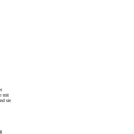
er
e mit
nd sie
ig