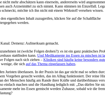
 nicht mehr abschätzen kann einerseits, andererseits wird angenomme
en auch Arzneimittel zu sich nimmt. Kann stimmen im Einzelfall. Legal
m schmeckt, möchte ich ihn nicht mit einem Wirkstoff versehen wissen.
den eigentlichen Inhalt zuzugreifen, klicken Sie auf die Schaltfläche
eitergegeben werden.
m Kanal: Demenz: Aufmerksam gemacht.
zunehmen ist (welche Folgen drohen?): es ist ein ganz praktisches Pro
nhaus stattfinden kann.
Und Medikamente ins Essen zu mischen ist la
ve Folgen nach sich ziehen –
Kliniken sind häufig keine besonders gut
 wenige, die sich
auf das Thema eingelassen haben
.
den Juristen überlassen. In der Praxis ist das gar nicht mal so selten dur
em Vorgehen gesucht werden, das im Alltag funktioniert. Der reine Hi
on, an der Menschen häufig am Rande ihrer Kräfte und darüberhinaus ver
 so einfach machen und die Handlung lediglich mit: „Das dürfen Sie nic
ikamente mehr ins Essen gemischt werden Zuhause, sobald wir die fre
elastung?