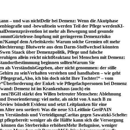
kann – und was nicht
Delir bei Demenz: Wenn die Akutphase
enbiografie und -bewußtsein werden Teil der Pflege werden
KI-
nal
Demenzprävention ist mehr als Bewegung und gesunde
nkommt
Gürtelrose-Impfung mit geringerem Demenzrisiko
en?
Kampf dem Arbeitskreis: Warum solche Gremien oft mehr
chlechterung: Blutwerte aus dem Darm-Stoffwechsel könnten
Swen Staack über Demenzpolitik, Pflege und falsche
uhigen allein reicht nicht
Reaktanz bei Menschen mit Demenz:
tandortbestimmung beginnen sollten
Warum Sie
n als Verständnis
Gegeben, aber nicht genommen: der stille
Gehirn zu sein
Verhalten verstehen und handhaben – wie geht
 Pflegegrad
„Also, ich bin doch nicht Ihre Tochter!“ – vom
e“
Überforderung der Enkel: wie Pflegefachpersonen bei Demenz
wand: Demenz ist im Krankenhaus (auch) ein
t neu?
BGH stärkt den Willen betreuter Menschen: Ablehnung
d Desorientierung: viel mehr, als nicht von A nach B zu
view bündelt Evidenz und setzt Leitplanken für eine
Alter neu sortiert: Was die neue S3-Leitlinie GeriPAIN
n Verständnis und Verteidigung
Caritas gegen Sawatzki-Schelte:
t pflegebereit: weniger als die Hälfte kann sich die Versorgung
 können das Sterberisiko erhöhen
Mehr Befugnisse, weniger