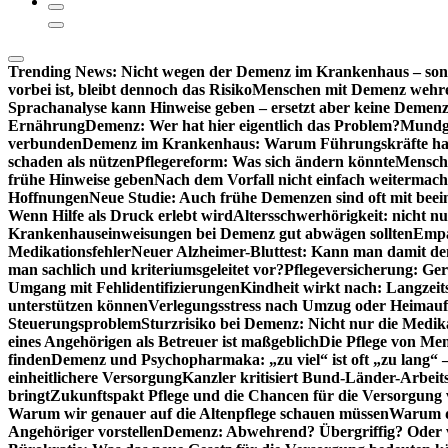
Trending News:
Nicht wegen der Demenz im Krankenhaus – son
vorbei ist, bleibt dennoch das Risiko
Menschen mit Demenz wehren s
Sprachanalyse kann Hinweise geben – ersetzt aber keine Demenz
Ernährung
Demenz: Wer hat hier eigentlich das Problem?
Mundg
verbunden
Demenz im Krankenhaus: Warum Führungskräfte ha
schaden als nützen
Pflegereform: Was sich ändern könnte
Mensche
frühe Hinweise geben
Nach dem Vorfall nicht einfach weitermach
Hoffnungen
Neue Studie: Auch frühe Demenzen sind oft mit beei
Wenn Hilfe als Druck erlebt wird
Altersschwerhörigkeit: nicht n
Krankenhauseinweisungen bei Demenz gut abwägen sollten
Empa
Medikationsfehler
Neuer Alzheimer-Bluttest: Kann man damit d
man sachlich und kriteriumsgeleitet vor?
Pflegeversicherung: Ger
Umgang mit Fehlidentifizierungen
Kindheit wirkt nach: Langzeit
unterstützen können
Verlegungsstress nach Umzug oder Heimaufn
Steuerungsproblem
Sturzrisiko bei Demenz: Nicht nur die Medi
eines Angehörigen als Betreuer ist maßgeblich
Die Pflege von Me
finden
Demenz und Psychopharmaka: „zu viel“ ist oft „zu lang“ 
einheitlichere Versorgung
Kanzler kritisiert Bund-Länder-Arbeit
bringt
Zukunftspakt Pflege und die Chancen für die Versorgun
Warum wir genauer auf die Altenpflege schauen müssen
Warum di
Angehöriger vorstellen
Demenz: Abwehrend? Übergriffig? Oder vi