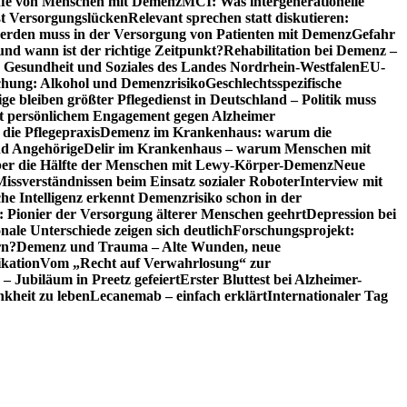
riffe von Menschen mit Demenz
MCI: Was intergenerationelle
eßt Versorgungslücken
Relevant sprechen statt diskutieren:
erden muss in der Versorgung von Patienten mit Demenz
Gefahr
d wann ist der richtige Zeitpunkt?
Rehabilitation bei Demenz –
t, Gesundheit und Soziales des Landes Nordrhein-Westfalen
EU-
chung: Alkohol und Demenzrisiko
Geschlechtsspezifische
ge bleiben größter Pflegedienst in Deutschland – Politik muss
it persönlichem Engagement gegen Alzheimer
ie Pflegepraxis
Demenz im Krankenhaus: warum die
nd Angehörige
Delir im Krankenhaus – warum Menschen mit
über die Hälfte der Menschen mit Lewy-Körper-Demenz
Neue
Missverständnissen beim Einsatz sozialer Roboter
Interview mit
che Intelligenz erkennt Demenzrisiko schon in der
: Pionier der Versorgung älterer Menschen geehrt
Depression bei
ale Unterschiede zeigen sich deutlich
Forschungsprojekt:
rn?
Demenz und Trauma – Alte Wunden, neue
ikation
Vom „Recht auf Verwahrlosung“ zur
 – Jubiläum in Preetz gefeiert
Erster Bluttest bei Alzheimer-
kheit zu leben
Lecanemab – einfach erklärt
Internationaler Tag