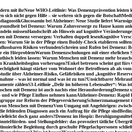
dern mit ihr
Neue WHO-Leitlinie: Was Demenzprävention leisten 
ich nicht gegen Hilfe – sie wehren sich gegen die Botschaft
Medi
diagnostik
Glucosamin bei Alzheimer: Neue Studie liefert Warnsig
esundheit bei Demenz: Warum Zahnvorsorge zu Hause kaum a
ndeln müssen
Handschrift als Hinweis auf kognitive Veränderung
n mit Demenz versorgen: Verhalten doppelt lesen
Kognitive Vers
en: Warum Sie in der Pflege einen Buddy-Check etablieren sollten
nflussbaren Risiken verbunden
Schreien und Rufen bei Demenz: Ber
ur ein Hörproblem
Warum Demenzschulungen mit einer ehrlichen S
thisch leiden lassen: Warum Menschen mit Demenz mehr brauche
en Krankheitsbeginn vorhersagen?
Enkel betreuen scheint gut fürs 
echtigkeit hängt stärker vom Wohnort der Betroffenen ab als vom
studie über Alzheimer-Risiko, Gefäßrisiken und „kognitive Reserv
ahme – was ist normal und was ist zu tun?
Unsichtbarer Mehrauf
kamente zählen
S3-Leitlinie „Delir im höheren Lebensalter“: Was is
nschen mit Demenz ist auch nachts eine Herausforderung
Demenz un
– und wie Pflege Einfluss nehmen kann
Alzheimer-Demenz: Rapid Re
sgruppe zur Reform der Pflegeversicherung
Schmerzmanagement im 
g von Menschen mit Demenz
Vom Umgang mit Angehörigen: zwische
e fehlenden Diagnosen auch ein Auftrag für die Pflege sind
Beding
elleicht doch ganz anders?
Demenz im Hospiz: Beruhigungsmittel
önnte
Hürden- und Stellungsfehler: das provoziert tätliche Überg
inuierliche Begleitung durch geschulte Pflegefachpersonen schli