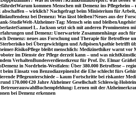
r Doppelzimmer? Was ist besser?
Krankenhausreport: was besser w
efährdet
Warum kommen Menschen mit Demenz ins Pflegeheim – un
1 abschaffen – wirklich? Nachgefragt beim Ministerium für Arbei
Hinlauftendenz bei Demenz: Was lässt bleiben?
Neues aus der Fors
bank-Studie
Welt-Alzheimer-Tag: Mensch sein und bleiben
Angehöri
erlastet
Samuel L. Jackson setzt sich mit anderen Prominenten m
erfahrungen und Demenz: Unerwartete Zusammenhänge auch für d
ch Demenz: neues aus Forschung und Therapie für Betroffene u
Sterberisiko bei Übergewichtigen und Adipösen
Apathie betrifft 
zheimer-Risiko
Pflege bleibt menschlich: Medizinethiker warnt vor 
sroboter im Dienste der Pflege derzeit kann – und was nicht
Künstli
endem Verhalten
Bundesverdienstkreuz für Prof. Dr. Elmar Gräßel
o
Demenz in Nordrhein-Westfalen: Über 380.000 Betroffene – region
t beim Einsatz von Benzodiazepinen
Ist die Ehe schlecht fürs Gehi
ierende Pflegeunterschiede – kaum Fortschritte bei riskanter Med
 rund 170.000 €
20 Jahre Alzheimer Gesellschaft Schleswig-Holstein
r Betreuerauswahl
Buchempfehlung: Lernen mit der Alzheimerkran
usionen bei Demenz erkennen