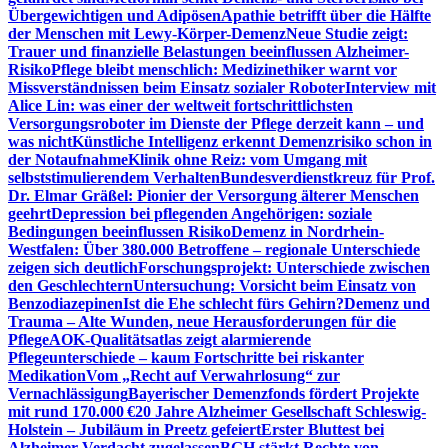
Übergewichtigen und Adipösen
Apathie betrifft über die Hälfte
der Menschen mit Lewy-Körper-Demenz
Neue Studie zeigt:
Trauer und finanzielle Belastungen beeinflussen Alzheimer-
Risiko
Pflege bleibt menschlich: Medizinethiker warnt vor
Missverständnissen beim Einsatz sozialer Roboter
Interview mit
Alice Lin: was einer der weltweit fortschrittlichsten
Versorgungsroboter im Dienste der Pflege derzeit kann – und
was nicht
Künstliche Intelligenz erkennt Demenzrisiko schon in
der Notaufnahme
Klinik ohne Reiz: vom Umgang mit
selbststimulierendem Verhalten
Bundesverdienstkreuz für Prof.
Dr. Elmar Gräßel: Pionier der Versorgung älterer Menschen
geehrt
Depression bei pflegenden Angehörigen: soziale
Bedingungen beeinflussen Risiko
Demenz in Nordrhein-
Westfalen: Über 380.000 Betroffene – regionale Unterschiede
zeigen sich deutlich
Forschungsprojekt: Unterschiede zwischen
den Geschlechtern
Untersuchung: Vorsicht beim Einsatz von
Benzodiazepinen
Ist die Ehe schlecht fürs Gehirn?
Demenz und
Trauma – Alte Wunden, neue Herausforderungen für die
Pflege
AOK-Qualitätsatlas zeigt alarmierende
Pflegeunterschiede – kaum Fortschritte bei riskanter
Medikation
Vom „Recht auf Verwahrlosung“ zur
Vernachlässigung
Bayerischer Demenzfonds fördert Projekte
mit rund 170.000 €
20 Jahre Alzheimer Gesellschaft Schleswig-
Holstein – Jubiläum in Preetz gefeiert
Erster Bluttest bei
Alzheimer-Verdacht zugelassen
BGH stärkt Rechte von