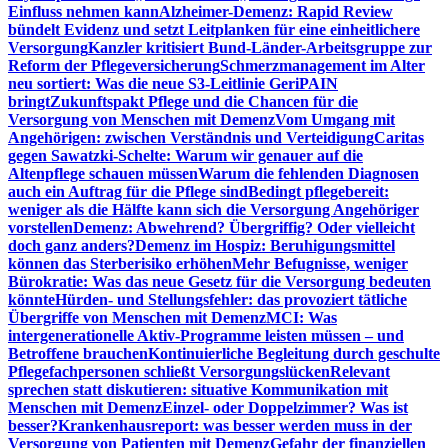
Einfluss nehmen kann
Alzheimer-Demenz: Rapid Review
bündelt Evidenz und setzt Leitplanken für eine einheitlichere
Versorgung
Kanzler kritisiert Bund-Länder-Arbeitsgruppe zur
Reform der Pflegeversicherung
Schmerzmanagement im Alter
neu sortiert: Was die neue S3-Leitlinie GeriPAIN
bringt
Zukunftspakt Pflege und die Chancen für die
Versorgung von Menschen mit Demenz
Vom Umgang mit
Angehörigen: zwischen Verständnis und Verteidigung
Caritas
gegen Sawatzki-Schelte: Warum wir genauer auf die
Altenpflege schauen müssen
Warum die fehlenden Diagnosen
auch ein Auftrag für die Pflege sind
Bedingt pflegebereit:
weniger als die Hälfte kann sich die Versorgung Angehöriger
vorstellen
Demenz: Abwehrend? Übergriffig? Oder vielleicht
doch ganz anders?
Demenz im Hospiz: Beruhigungsmittel
können das Sterberisiko erhöhen
Mehr Befugnisse, weniger
Bürokratie: Was das neue Gesetz für die Versorgung bedeuten
könnte
Hürden- und Stellungsfehler: das provoziert tätliche
Übergriffe von Menschen mit Demenz
MCI: Was
intergenerationelle Aktiv-Programme leisten müssen – und
Betroffene brauchen
Kontinuierliche Begleitung durch geschulte
Pflegefachpersonen schließt Versorgungslücken
Relevant
sprechen statt diskutieren: situative Kommunikation mit
Menschen mit Demenz
Einzel- oder Doppelzimmer? Was ist
besser?
Krankenhausreport: was besser werden muss in der
Versorgung von Patienten mit Demenz
Gefahr der finanziellen