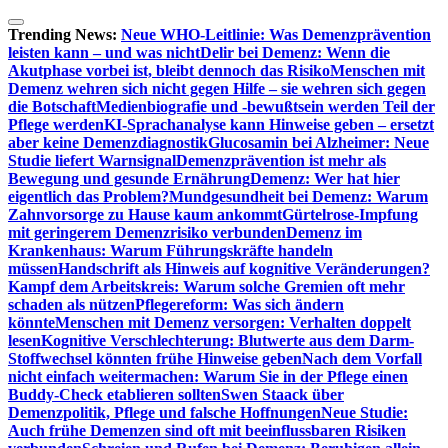
Zum
Inhalt
Trending News:
Neue WHO-Leitlinie: Was Demenzprävention
springen
leisten kann – und was nicht
Delir bei Demenz: Wenn die
Akutphase vorbei ist, bleibt dennoch das Risiko
Menschen mit
Demenz wehren sich nicht gegen Hilfe – sie wehren sich gegen
die Botschaft
Medienbiografie und -bewußtsein werden Teil der
Pflege werden
KI-Sprachanalyse kann Hinweise geben – ersetzt
aber keine Demenzdiagnostik
Glucosamin bei Alzheimer: Neue
Studie liefert Warnsignal
Demenzprävention ist mehr als
Bewegung und gesunde Ernährung
Demenz: Wer hat hier
eigentlich das Problem?
Mundgesundheit bei Demenz: Warum
Zahnvorsorge zu Hause kaum ankommt
Gürtelrose-Impfung
mit geringerem Demenzrisiko verbunden
Demenz im
Krankenhaus: Warum Führungskräfte handeln
müssen
Handschrift als Hinweis auf kognitive Veränderungen?
Kampf dem Arbeitskreis: Warum solche Gremien oft mehr
schaden als nützen
Pflegereform: Was sich ändern
könnte
Menschen mit Demenz versorgen: Verhalten doppelt
lesen
Kognitive Verschlechterung: Blutwerte aus dem Darm-
Stoffwechsel könnten frühe Hinweise geben
Nach dem Vorfall
nicht einfach weitermachen: Warum Sie in der Pflege einen
Buddy-Check etablieren sollten
Swen Staack über
Demenzpolitik, Pflege und falsche Hoffnungen
Neue Studie:
Auch frühe Demenzen sind oft mit beeinflussbaren Risiken