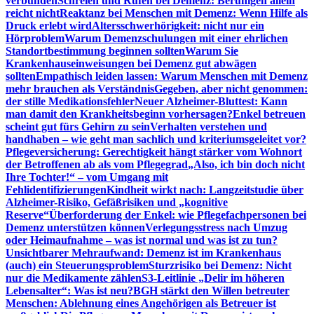
verbunden
Schreien und Rufen bei Demenz: Beruhigen allein
reicht nicht
Reaktanz bei Menschen mit Demenz: Wenn Hilfe als
Druck erlebt wird
Altersschwerhörigkeit: nicht nur ein
Hörproblem
Warum Demenzschulungen mit einer ehrlichen
Standortbestimmung beginnen sollten
Warum Sie
Krankenhauseinweisungen bei Demenz gut abwägen
sollten
Empathisch leiden lassen: Warum Menschen mit Demenz
mehr brauchen als Verständnis
Gegeben, aber nicht genommen:
der stille Medikationsfehler
Neuer Alzheimer-Bluttest: Kann
man damit den Krankheitsbeginn vorhersagen?
Enkel betreuen
scheint gut fürs Gehirn zu sein
Verhalten verstehen und
handhaben – wie geht man sachlich und kriteriumsgeleitet vor?
Pflegeversicherung: Gerechtigkeit hängt stärker vom Wohnort
der Betroffenen ab als vom Pflegegrad
„Also, ich bin doch nicht
Ihre Tochter!“ – vom Umgang mit
Fehlidentifizierungen
Kindheit wirkt nach: Langzeitstudie über
Alzheimer-Risiko, Gefäßrisiken und „kognitive
Reserve“
Überforderung der Enkel: wie Pflegefachpersonen bei
Demenz unterstützen können
Verlegungsstress nach Umzug
oder Heimaufnahme – was ist normal und was ist zu tun?
Unsichtbarer Mehraufwand: Demenz ist im Krankenhaus
(auch) ein Steuerungsproblem
Sturzrisiko bei Demenz: Nicht
nur die Medikamente zählen
S3-Leitlinie „Delir im höheren
Lebensalter“: Was ist neu?
BGH stärkt den Willen betreuter
Menschen: Ablehnung eines Angehörigen als Betreuer ist