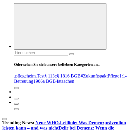
Suchen
nach:
Oder sehen Sie sich unsere beliebten Kategorien an...
.pflegeheim
.Test
§ 113c
§ 1816 BGB
#ZukunftspaktPflege
1:1-
Betreuung
1906a BGB
4at
aachen
Trending News:
Neue WHO-Leitlinie: Was Demenzprävention
leisten kann – und was nicht
Delir bei Demenz: Wenn die