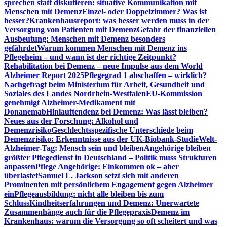
sprechen statt diskutieren: situative Kommunikation mit
Menschen mit Demenz
Einzel- oder Doppelzimmer? Was ist
besser?
Krankenhausreport: was besser werden muss in der
Versorgung von Patienten mit Demenz
Gefahr der finanziellen
Ausbeutung: Menschen mit Demenz besonders
gefährdet
Warum kommen Menschen mit Demenz ins
Pflegeheim – und wann ist der richtige Zeitpunkt?
Rehabilitation bei Demenz – neue Impulse aus dem World
Alzheimer Report 2025
Pflegegrad 1 abschaffen – wirklich?
Nachgefragt beim Ministerium für Arbeit, Gesundheit und
Soziales des Landes Nordrhein-Westfalen
EU-Kommission
genehmigt Alzheimer-Medikament mit
Donanemab
Hinlauftendenz bei Demenz: Was lässt bleiben?
Neues aus der Forschung: Alkohol und
Demenzrisiko
Geschlechtsspezifische Unterschiede beim
Demenzrisiko: Erkenntnisse aus der UK-Biobank-Studie
Welt-
Alzheimer-Tag: Mensch sein und bleiben
Angehörige bleiben
größter Pflegedienst in Deutschland – Politik muss Strukturen
anpassen
Pflege Angehörige: Einkommen ok – aber
überlastet
Samuel L. Jackson setzt sich mit anderen
Prominenten mit persönlichem Engagement gegen Alzheimer
ein
Pflegeausbildung: nicht alle bleiben bis zum
Schluss
Kindheitserfahrungen und Demenz: Unerwartete
Zusammenhänge auch für die Pflegepraxis
Demenz im
Krankenhaus: warum die Versorgung so oft scheitert und was