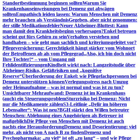
Standortbestimmung beginnen sollten
Warum Sie
Krankenhauseinweisungen bei Demenz gut abwägen
sollten
Empathisch leiden lassen: Warum Menschen mit Demenz
mehr brauchen als Verständnis
Gegeben, aber nicht genommen:
der stille Medikationsfehler
Neuer Alzheimer-Bluttest: Kann
man damit den Krankheitsbeginn vorhersagen?
Enkel betreuen
scheint gut fürs Gehirn zu sein
Verhalten verstehen und
handhaben – wie geht man sachlich und kriteriumsgeleitet vor?
Pflegeversicherung: Gerechtigkeit hängt stärker vom Wohnort
der Betroffenen ab als vom Pflegegrad
„Also, ich bin doch nicht
Ihre Tochter!“ – vom Umgang mit
Fehlidentifizierungen
Kindheit wirkt nach: Langzeitstudie über
Alzheimer-Risiko, Gefäßrisiken und „kognitive
Reserve“
Überforderung der Enkel: wie Pflegefachpersonen bei
Demenz unterstützen können
Verlegungsstress nach Umzug
oder Heimaufnahme – was ist normal und was ist zu tun?
Unsichtbarer Mehraufwand: Demenz ist im Krankenhaus
(auch) ein Steuerungsproblem
Sturzrisiko bei Demenz: Nicht
nur die Medikamente zählen
S3-Leitlinie „Delir im höheren
Lebensalter“: Was ist neu?
BGH stärkt den Willen betreuter
Menschen: Ablehnung eines Angehörigen als Betreuer ist
maßgeblich
Die Pflege von Menschen mit Demenz ist auch
nachts eine Herausforderung
Demenz und Desorientierung: viel
mehr, als nicht von A nach B zu finden
Demenz und
Psychopharmaka: „zu viel“ ist oft „zu lang“ – und wie Pflege