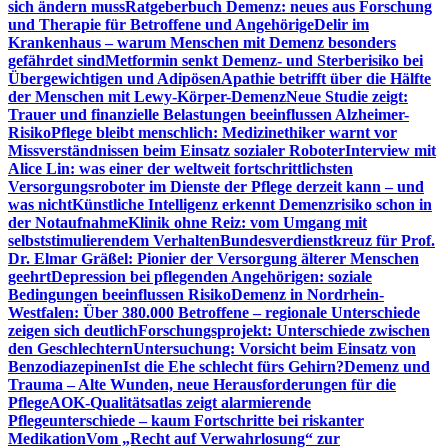
sich ändern muss
Ratgeberbuch Demenz: neues aus Forschung
und Therapie für Betroffene und Angehörige
Delir im
Krankenhaus – warum Menschen mit Demenz besonders
gefährdet sind
Metformin senkt Demenz- und Sterberisiko bei
Übergewichtigen und Adipösen
Apathie betrifft über die Hälfte
der Menschen mit Lewy-Körper-Demenz
Neue Studie zeigt:
Trauer und finanzielle Belastungen beeinflussen Alzheimer-
Risiko
Pflege bleibt menschlich: Medizinethiker warnt vor
Missverständnissen beim Einsatz sozialer Roboter
Interview mit
Alice Lin: was einer der weltweit fortschrittlichsten
Versorgungsroboter im Dienste der Pflege derzeit kann – und
was nicht
Künstliche Intelligenz erkennt Demenzrisiko schon in
der Notaufnahme
Klinik ohne Reiz: vom Umgang mit
selbststimulierendem Verhalten
Bundesverdienstkreuz für Prof.
Dr. Elmar Gräßel: Pionier der Versorgung älterer Menschen
geehrt
Depression bei pflegenden Angehörigen: soziale
Bedingungen beeinflussen Risiko
Demenz in Nordrhein-
Westfalen: Über 380.000 Betroffene – regionale Unterschiede
zeigen sich deutlich
Forschungsprojekt: Unterschiede zwischen
den Geschlechtern
Untersuchung: Vorsicht beim Einsatz von
Benzodiazepinen
Ist die Ehe schlecht fürs Gehirn?
Demenz und
Trauma – Alte Wunden, neue Herausforderungen für die
Pflege
AOK-Qualitätsatlas zeigt alarmierende
Pflegeunterschiede – kaum Fortschritte bei riskanter
Medikation
Vom „Recht auf Verwahrlosung“ zur