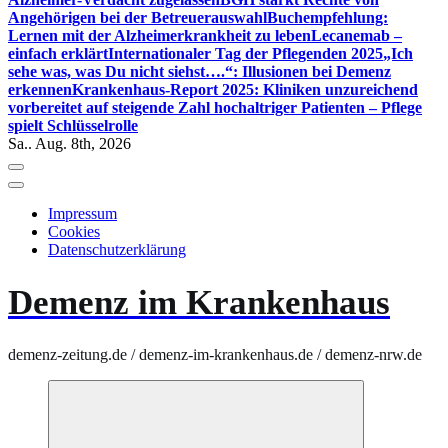
Angehörigen bei der Betreuerauswahl
Buchempfehlung:
Lernen mit der Alzheimerkrankheit zu leben
Lecanemab –
einfach erklärt
Internationaler Tag der Pflegenden 2025
„Ich
sehe was, was Du nicht siehst….“: Illusionen bei Demenz
erkennen
Krankenhaus-Report 2025: Kliniken unzureichend
vorbereitet auf steigende Zahl hochaltriger Patienten – Pflege
spielt Schlüsselrolle
Sa.. Aug. 8th, 2026
Impressum
Cookies
Datenschutzerklärung
Demenz im Krankenhaus
demenz-zeitung.de / demenz-im-krankenhaus.de / demenz-nrw.de