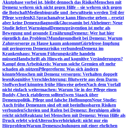
Akutphase vorbei ist, bleibt dennoch das Risiko
Menschen mit
Demenz wehren sich nicht gegen Hilfe – sie wehren sich gegen
die Botschaft
Medienbiografie und -bewußtsein werden Teil der
Pflege werden
KI-Sprachanalyse kann Hinweise geben – ersetzt
aber keine Demenzdiagnostik
Glucosamin bei Alzheimer: Neue
Studie liefert Warnsignal
Demenzprävention ist mehr als
Bewegung und gesunde Ernährung
Demenz: Wer hat hier
eigentlich das Problem?
Mundgesundheit bei Demenz: Warum
Zahnvorsorge zu Hause kaum ankommt
Gürtelrose-Impfung
mit geringerem Demenzrisiko verbunden
Demenz im
Krankenhaus: Warum Führungskräfte handeln
müssen
Handschrift als Hinweis auf kognitive Veränderungen?
Kampf dem Arbeitskreis: Warum solche Gremien oft mehr
schaden als nützen
Pflegereform: Was sich ändern
könnte
Menschen mit Demenz versorgen: Verhalten doppelt
lesen
Kognitive Verschlechterung: Blutwerte aus dem Darm-
Stoffwechsel könnten frühe Hinweise geben
Nach dem Vorfall
nicht einfach weitermachen: Warum Sie in der Pflege einen
Buddy-Check etablieren sollten
Swen Staack über
Demenzpolitik, Pflege und falsche Hoffnungen
Neue Studie:
Auch frühe Demenzen sind oft mit beeinflussbaren Risiken
verbunden
Schreien und Rufen bei Demenz: Beruhigen allein
reicht nicht
Reaktanz bei Menschen mit Demenz: Wenn Hilfe als
Druck erlebt wird
Altersschwerhörigkeit: nicht nur ein
Hörproblem
Warum Demenzschulungen mit einer ehrlichen