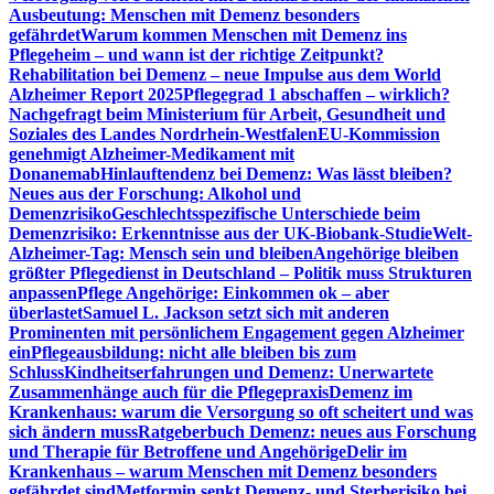
Ausbeutung: Menschen mit Demenz besonders
gefährdet
Warum kommen Menschen mit Demenz ins
Pflegeheim – und wann ist der richtige Zeitpunkt?
Rehabilitation bei Demenz – neue Impulse aus dem World
Alzheimer Report 2025
Pflegegrad 1 abschaffen – wirklich?
Nachgefragt beim Ministerium für Arbeit, Gesundheit und
Soziales des Landes Nordrhein-Westfalen
EU-Kommission
genehmigt Alzheimer-Medikament mit
Donanemab
Hinlauftendenz bei Demenz: Was lässt bleiben?
Neues aus der Forschung: Alkohol und
Demenzrisiko
Geschlechtsspezifische Unterschiede beim
Demenzrisiko: Erkenntnisse aus der UK-Biobank-Studie
Welt-
Alzheimer-Tag: Mensch sein und bleiben
Angehörige bleiben
größter Pflegedienst in Deutschland – Politik muss Strukturen
anpassen
Pflege Angehörige: Einkommen ok – aber
überlastet
Samuel L. Jackson setzt sich mit anderen
Prominenten mit persönlichem Engagement gegen Alzheimer
ein
Pflegeausbildung: nicht alle bleiben bis zum
Schluss
Kindheitserfahrungen und Demenz: Unerwartete
Zusammenhänge auch für die Pflegepraxis
Demenz im
Krankenhaus: warum die Versorgung so oft scheitert und was
sich ändern muss
Ratgeberbuch Demenz: neues aus Forschung
und Therapie für Betroffene und Angehörige
Delir im
Krankenhaus – warum Menschen mit Demenz besonders
gefährdet sind
Metformin senkt Demenz- und Sterberisiko bei