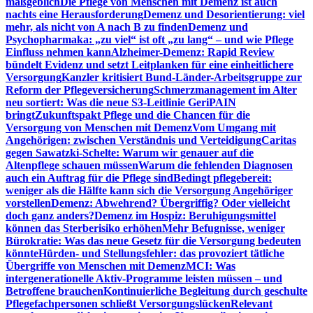
maßgeblich
Die Pflege von Menschen mit Demenz ist auch
nachts eine Herausforderung
Demenz und Desorientierung: viel
mehr, als nicht von A nach B zu finden
Demenz und
Psychopharmaka: „zu viel“ ist oft „zu lang“ – und wie Pflege
Einfluss nehmen kann
Alzheimer-Demenz: Rapid Review
bündelt Evidenz und setzt Leitplanken für eine einheitlichere
Versorgung
Kanzler kritisiert Bund-Länder-Arbeitsgruppe zur
Reform der Pflegeversicherung
Schmerzmanagement im Alter
neu sortiert: Was die neue S3-Leitlinie GeriPAIN
bringt
Zukunftspakt Pflege und die Chancen für die
Versorgung von Menschen mit Demenz
Vom Umgang mit
Angehörigen: zwischen Verständnis und Verteidigung
Caritas
gegen Sawatzki-Schelte: Warum wir genauer auf die
Altenpflege schauen müssen
Warum die fehlenden Diagnosen
auch ein Auftrag für die Pflege sind
Bedingt pflegebereit:
weniger als die Hälfte kann sich die Versorgung Angehöriger
vorstellen
Demenz: Abwehrend? Übergriffig? Oder vielleicht
doch ganz anders?
Demenz im Hospiz: Beruhigungsmittel
können das Sterberisiko erhöhen
Mehr Befugnisse, weniger
Bürokratie: Was das neue Gesetz für die Versorgung bedeuten
könnte
Hürden- und Stellungsfehler: das provoziert tätliche
Übergriffe von Menschen mit Demenz
MCI: Was
intergenerationelle Aktiv-Programme leisten müssen – und
Betroffene brauchen
Kontinuierliche Begleitung durch geschulte
Pflegefachpersonen schließt Versorgungslücken
Relevant