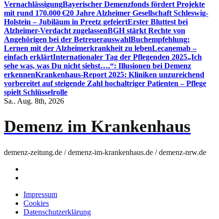
Vernachlässigung
Bayerischer Demenzfonds fördert Projekte
mit rund 170.000 €
20 Jahre Alzheimer Gesellschaft Schleswig-
Holstein – Jubiläum in Preetz gefeiert
Erster Bluttest bei
Alzheimer-Verdacht zugelassen
BGH stärkt Rechte von
Angehörigen bei der Betreuerauswahl
Buchempfehlung:
Lernen mit der Alzheimerkrankheit zu leben
Lecanemab –
einfach erklärt
Internationaler Tag der Pflegenden 2025
„Ich
sehe was, was Du nicht siehst….“: Illusionen bei Demenz
erkennen
Krankenhaus-Report 2025: Kliniken unzureichend
vorbereitet auf steigende Zahl hochaltriger Patienten – Pflege
spielt Schlüsselrolle
Sa.. Aug. 8th, 2026
Demenz im Krankenhaus
demenz-zeitung.de / demenz-im-krankenhaus.de / demenz-nrw.de
Impressum
Cookies
Datenschutzerklärung