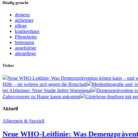
Häufig gesucht
demenz
alzheimer
pflege
krankenhaus
Pflegeheim
betreuung
angehörige
altenpflege
Ticker
Neue WHO-Leitlinie: Was Demenzprävention leisten kann – und w
Hilfe – sie wehren sich gegen die Botschaft
Medienbiografie und -b
bei Alzheimer: Neue Studie liefert Warnsignal
Demenzprävention is
Zahnvorsorge zu Hause kaum ankommt
Gürtelrose-Impfung mit g
Aktuell
Allgemein & Speziell
Neue WHO-Leitlinie: Was Demenzpräventio