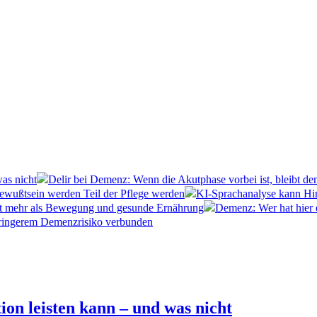
as nicht
Delir bei Demenz: Wenn die Akutphase vorbei ist, bleibt de
ewußtsein werden Teil der Pflege werden
KI-Sprachanalyse kann Hin
t mehr als Bewegung und gesunde Ernährung
Demenz: Wer hat hier 
eringerem Demenzrisiko verbunden
n leisten kann – und was nicht