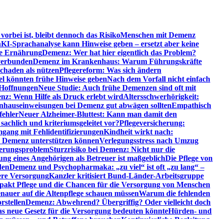
orbei ist, bleibt dennoch das Risiko
Menschen mit Demenz
n
KI-Sprachanalyse kann Hinweise geben – ersetzt aber keine
de Ernährung
Demenz: Wer hat hier eigentlich das Problem?
verbunden
Demenz im Krankenhaus: Warum Führungskräfte
chaden als nützen
Pflegereform: Was sich ändern
el könnten frühe Hinweise geben
Nach dem Vorfall nicht einfach
 Hoffnungen
Neue Studie: Auch frühe Demenzen sind oft mit
z: Wenn Hilfe als Druck erlebt wird
Altersschwerhörigkeit:
hauseinweisungen bei Demenz gut abwägen sollten
Empathisch
fehler
Neuer Alzheimer-Bluttest: Kann man damit den
achlich und kriteriumsgeleitet vor?
Pflegeversicherung:
mgang mit Fehlidentifizierungen
Kindheit wirkt nach:
i Demenz unterstützen können
Verlegungsstress nach Umzug
uerungsproblem
Sturzrisiko bei Demenz: Nicht nur die
ng eines Angehörigen als Betreuer ist maßgeblich
Die Pflege von
den
Demenz und Psychopharmaka: „zu viel“ ist oft „zu lang“ –
here Versorgung
Kanzler kritisiert Bund-Länder-Arbeitsgruppe
pakt Pflege und die Chancen für die Versorgung von Menschen
nauer auf die Altenpflege schauen müssen
Warum die fehlenden
rstellen
Demenz: Abwehrend? Übergriffig? Oder vielleicht doch
s neue Gesetz für die Versorgung bedeuten könnte
Hürden- und