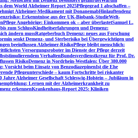
utung: Menschen mit Demenz besonders gefährdet
Warum
aus dem World Alzheimer Report 2025
Pflegegrad 1 abschaffen –
ehmigt Alzheimer-Medikament mit Donanemab
Hinlauftendenz
menzrisiko: Erkenntnisse aus der UK-Biobank-Studie
Welt-
en
Pflege Angehörige: Einkommen ok – aber überlastet
Samuel L.
 bis zum Schluss
Kindheitserfahrungen und Demenz:
sich ändern muss
Ratgeberbuch Demenz: neues aus Forschung
ormin senkt Demenz- und Sterberisiko bei Übergewichtigen und
ungen beeinflussen Alzheimer-Risiko
Pflege bleibt menschlich:
rittlichsten Versorgungsroboter im Dienste der Pflege derzeit
lbststimulierendem Verhalten
Bundesverdienstkreuz für Prof. Dr.
flussen Risiko
Demenz in Nordrhein-Westfalen: Über 380.000
: Vorsicht beim Einsatz von Benzodiazepinen
Ist die Ehe
erende Pflegeunterschiede – kaum Fortschritte bei riskanter
0 Jahre Alzheimer Gesellschaft Schleswig-Holstein – Jubiläum in
empfehlung: Lernen mit der Alzheimerkrankheit zu
Demenz erkennen
Krankenhaus-Report 2025: Kliniken