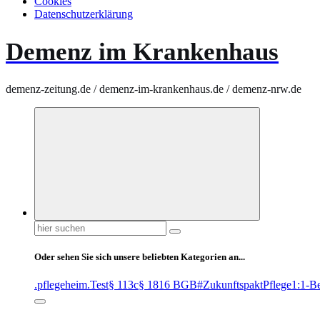
Cookies
Datenschutzerklärung
Demenz im Krankenhaus
demenz-zeitung.de / demenz-im-krankenhaus.de / demenz-nrw.de
Suchen
nach:
Oder sehen Sie sich unsere beliebten Kategorien an...
.pflegeheim
.Test
§ 113c
§ 1816 BGB
#ZukunftspaktPflege
1:1-B