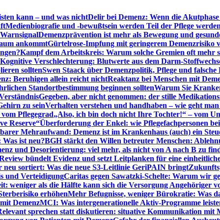
sten kann – und was nicht
Delir bei Demenz: Wenn die Akutphase v
ft
Medienbiografie und -bewußtsein werden Teil der Pflege werde
t Warnsignal
Demenzprävention ist mehr als Bewegung und gesun
 kaum ankommt
Gürtelrose-Impfung mit geringerem Demenzrisiko 
ungen?
Kampf dem Arbeitskreis: Warum solche Gremien oft mehr s
Kognitive Verschlechterung: Blutwerte aus dem Darm-Stoffwechs
ieren sollten
Swen Staack über Demenzpolitik, Pflege und falsche
z: Beruhigen allein reicht nicht
Reaktanz bei Menschen mit Demen
rlichen Standortbestimmung beginnen sollten
Warum Sie Kranken
Verständnis
Gegeben, aber nicht genommen: der stille Medikations
Gehirn zu sein
Verhalten verstehen und handhaben – wie geht man s
s vom Pflegegrad
„Also, ich bin doch nicht Ihre Tochter!“ – vom U
ive Reserve“
Überforderung der Enkel: wie Pflegefachpersonen be
tbarer Mehraufwand: Demenz ist im Krankenhaus (auch) ein Ste
: Was ist neu?
BGH stärkt den Willen betreuter Menschen: Ablehnu
nz und Desorientierung: viel mehr, als nicht von A nach B zu fin
view bündelt Evidenz und setzt Leitplanken für eine einheitlic
eu sortiert: Was die neue S3-Leitlinie GeriPAIN bringt
Zukunfts
s und Verteidigung
Caritas gegen Sawatzki-Schelte: Warum wir ge
it: weniger als die Hälfte kann sich die Versorgung Angehöriger vo
terberisiko erhöhen
Mehr Befugnisse, weniger Bürokratie: Was da
n mit Demenz
MCI: Was intergenerationelle Aktiv-Programme leist
Relevant sprechen statt diskutieren: situative Kommunikation mi