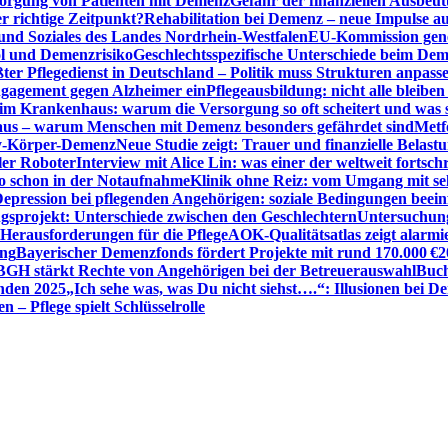
sorgung von Patienten mit Demenz
Gefahr der finanziellen Ausbe
 richtige Zeitpunkt?
Rehabilitation bei Demenz – neue Impulse 
 und Soziales des Landes Nordrhein-Westfalen
EU-Kommission gen
ol und Demenzrisiko
Geschlechtsspezifische Unterschiede beim De
ter Pflegedienst in Deutschland – Politik muss Strukturen anpass
ngagement gegen Alzheimer ein
Pflegeausbildung: nicht alle bleiben
m Krankenhaus: warum die Versorgung so oft scheitert und was 
aus – warum Menschen mit Demenz besonders gefährdet sind
Metf
ewy-Körper-Demenz
Neue Studie zeigt: Trauer und finanzielle Belast
ler Roboter
Interview mit Alice Lin: was einer der weltweit fortsch
ko schon in der Notaufnahme
Klinik ohne Reiz: vom Umgang mit se
epression bei pflegenden Angehörigen: soziale Bedingungen beein
gsprojekt: Unterschiede zwischen den Geschlechtern
Untersuchung
erausforderungen für die Pflege
AOK-Qualitätsatlas zeigt alarmi
ung
Bayerischer Demenzfonds fördert Projekte mit rund 170.000 €
2
BGH stärkt Rechte von Angehörigen bei der Betreuerauswahl
Buch
enden 2025
„Ich sehe was, was Du nicht siehst….“: Illusionen bei 
 – Pflege spielt Schlüsselrolle