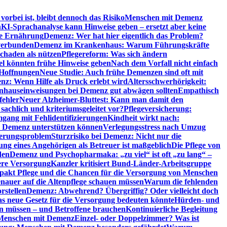
orbei ist, bleibt dennoch das Risiko
Menschen mit Demenz
n
KI-Sprachanalyse kann Hinweise geben – ersetzt aber keine
de Ernährung
Demenz: Wer hat hier eigentlich das Problem?
verbunden
Demenz im Krankenhaus: Warum Führungskräfte
chaden als nützen
Pflegereform: Was sich ändern
el könnten frühe Hinweise geben
Nach dem Vorfall nicht einfach
 Hoffnungen
Neue Studie: Auch frühe Demenzen sind oft mit
z: Wenn Hilfe als Druck erlebt wird
Altersschwerhörigkeit:
hauseinweisungen bei Demenz gut abwägen sollten
Empathisch
fehler
Neuer Alzheimer-Bluttest: Kann man damit den
achlich und kriteriumsgeleitet vor?
Pflegeversicherung:
mgang mit Fehlidentifizierungen
Kindheit wirkt nach:
i Demenz unterstützen können
Verlegungsstress nach Umzug
uerungsproblem
Sturzrisiko bei Demenz: Nicht nur die
ng eines Angehörigen als Betreuer ist maßgeblich
Die Pflege von
den
Demenz und Psychopharmaka: „zu viel“ ist oft „zu lang“ –
here Versorgung
Kanzler kritisiert Bund-Länder-Arbeitsgruppe
pakt Pflege und die Chancen für die Versorgung von Menschen
nauer auf die Altenpflege schauen müssen
Warum die fehlenden
rstellen
Demenz: Abwehrend? Übergriffig? Oder vielleicht doch
s neue Gesetz für die Versorgung bedeuten könnte
Hürden- und
en müssen – und Betroffene brauchen
Kontinuierliche Begleitung
t Menschen mit Demenz
Einzel- oder Doppelzimmer? Was ist