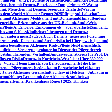
en müssen – und Betroffene brauchen
Kontinuierliche Begleitung
t Menschen mit Demenz
Einzel- oder Doppelzimmer? Was ist
utung: Menschen mit Demenz besonders gefährdet
Warum
aus dem World Alzheimer Report 2025
Pflegegrad 1 abschaffen –
ehmigt Alzheimer-Medikament mit Donanemab
Hinlauftendenz
menzrisiko: Erkenntnisse aus der UK-Biobank-Studie
Welt-
en
Pflege Angehörige: Einkommen ok – aber überlastet
Samuel L.
 bis zum Schluss
Kindheitserfahrungen und Demenz:
sich ändern muss
Ratgeberbuch Demenz: neues aus Forschung
ormin senkt Demenz- und Sterberisiko bei Übergewichtigen und
ungen beeinflussen Alzheimer-Risiko
Pflege bleibt menschlich:
rittlichsten Versorgungsroboter im Dienste der Pflege derzeit
lbststimulierendem Verhalten
Bundesverdienstkreuz für Prof. Dr.
flussen Risiko
Demenz in Nordrhein-Westfalen: Über 380.000
: Vorsicht beim Einsatz von Benzodiazepinen
Ist die Ehe
erende Pflegeunterschiede – kaum Fortschritte bei riskanter
0 Jahre Alzheimer Gesellschaft Schleswig-Holstein – Jubiläum in
empfehlung: Lernen mit der Alzheimerkrankheit zu
Demenz erkennen
Krankenhaus-Report 2025: Kliniken