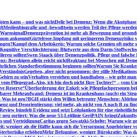
sten kann – und was nicht
Delir bei Demenz: Wenn die Akutphase v
ft
Medienbiografie und -bewußtsein werden Teil der Pflege werde
t Warnsignal
Demenzprävention ist mehr als Bewegung und gesun
 kaum ankommt
Gürtelrose-Impfung mit geringerem Demenzrisiko 
ungen?
Kampf dem Arbeitskreis: Warum solche Gremien oft mehr s
Kognitive Verschlechterung: Blutwerte aus dem Darm-Stoffwechs
ieren sollten
Swen Staack über Demenzpolitik, Pflege und falsche
z: Beruhigen allein reicht nicht
Reaktanz bei Menschen mit Demen
rlichen Standortbestimmung beginnen sollten
Warum Sie Kranken
Verständnis
Gegeben, aber nicht genommen: der stille Medikations
Gehirn zu sein
Verhalten verstehen und handhaben – wie geht man s
s vom Pflegegrad
„Also, ich bin doch nicht Ihre Tochter!“ – vom U
ive Reserve“
Überforderung der Enkel: wie Pflegefachpersonen be
tbarer Mehraufwand: Demenz ist im Krankenhaus (auch) ein Ste
: Was ist neu?
BGH stärkt den Willen betreuter Menschen: Ablehnu
nz und Desorientierung: viel mehr, als nicht von A nach B zu fin
view bündelt Evidenz und setzt Leitplanken für eine einheitlic
eu sortiert: Was die neue S3-Leitlinie GeriPAIN bringt
Zukunfts
s und Verteidigung
Caritas gegen Sawatzki-Schelte: Warum wir ge
it: weniger als die Hälfte kann sich die Versorgung Angehöriger vo
terberisiko erhöhen
Mehr Befugnisse, weniger Bürokratie: Was da