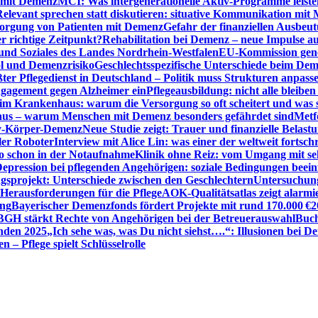
n mit Demenz
MCI: Was intergenerationelle Aktiv-Programme leist
Relevant sprechen statt diskutieren: situative Kommunikation mi
sorgung von Patienten mit Demenz
Gefahr der finanziellen Ausbe
 richtige Zeitpunkt?
Rehabilitation bei Demenz – neue Impulse 
 und Soziales des Landes Nordrhein-Westfalen
EU-Kommission gen
ol und Demenzrisiko
Geschlechtsspezifische Unterschiede beim De
ter Pflegedienst in Deutschland – Politik muss Strukturen anpass
ngagement gegen Alzheimer ein
Pflegeausbildung: nicht alle bleiben
m Krankenhaus: warum die Versorgung so oft scheitert und was 
aus – warum Menschen mit Demenz besonders gefährdet sind
Metf
ewy-Körper-Demenz
Neue Studie zeigt: Trauer und finanzielle Belast
ler Roboter
Interview mit Alice Lin: was einer der weltweit fortsch
ko schon in der Notaufnahme
Klinik ohne Reiz: vom Umgang mit se
epression bei pflegenden Angehörigen: soziale Bedingungen beein
gsprojekt: Unterschiede zwischen den Geschlechtern
Untersuchung
erausforderungen für die Pflege
AOK-Qualitätsatlas zeigt alarmi
ung
Bayerischer Demenzfonds fördert Projekte mit rund 170.000 €
2
BGH stärkt Rechte von Angehörigen bei der Betreuerauswahl
Buch
enden 2025
„Ich sehe was, was Du nicht siehst….“: Illusionen bei 
 – Pflege spielt Schlüsselrolle