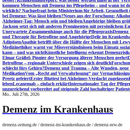
besser?
Krankenhausreport: was besser werden muss in der Ver
kommen Menschen mit Demenz ins Pflegeheim – und wann ist der
wirklich? Nachgefragt beim Ministerium für Arbeit, Gesundheit
bei Demenz: Was lässt bleiben?
Neues aus der Forschung: Alkoh
Alzheimer-Tag: Mensch sein und bleiben
Angehörige bleiben größ
Jackson setzt sich mit anderen Prominenten mit persönlichem E
Unerwartete Zusammenhänge auch für die Pflegepraxis
Demenz i
und Therapie für Betroffene und Angehörige
Delir im Krankenh
Adipösen
Apathie betrifft über die Hälfte der Menschen mit L
Medizinethiker warnt vor Missverständnissen beim Einsatz sozia
kann – und was nicht
Künstliche Intelligenz erkennt Demenzrisi
Elmar Gräßel: Pionier der Versorgung älterer Menschen geehrt
D
Betroffene – regionale Unterschiede zeigen sich deutlich
Forschun
schlecht fürs Gehirn?
Demenz und Trauma – Alte Wunden, neue H
Medikation
Vom „Recht auf Verwahrlosung“ zur Vernachlässig
Preetz gefeiert
Erster Bluttest bei Alzheimer-Verdacht zugelassen
leben
Lecanemab – einfach erklärt
Internationaler Tag der Pfleg
unzureichend vorbereitet auf steigende Zahl hochaltriger Patienten
Mo.. Juli 27th, 2026
Demenz im Krankenhaus
demenz-zeitung.de / demenz-im-krankenhaus.de / demenz-nrw.de