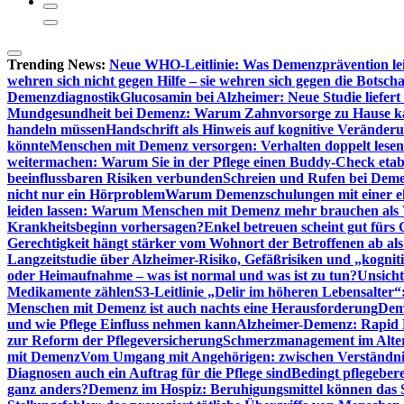
Trending News:
Neue WHO-Leitlinie: Was Demenzprävention lei
wehren sich nicht gegen Hilfe – sie wehren sich gegen die Botscha
Demenzdiagnostik
Glucosamin bei Alzheimer: Neue Studie liefer
Mundgesundheit bei Demenz: Warum Zahnvorsorge zu Hause
handeln müssen
Handschrift als Hinweis auf kognitive Veränder
könnte
Menschen mit Demenz versorgen: Verhalten doppelt lesen
weitermachen: Warum Sie in der Pflege einen Buddy-Check etabl
beeinflussbaren Risiken verbunden
Schreien und Rufen bei Demen
nicht nur ein Hörproblem
Warum Demenzschulungen mit einer eh
leiden lassen: Warum Menschen mit Demenz mehr brauchen als 
Krankheitsbeginn vorhersagen?
Enkel betreuen scheint gut fürs 
Gerechtigkeit hängt stärker vom Wohnort der Betroffenen ab al
Langzeitstudie über Alzheimer-Risiko, Gefäßrisiken und „kognit
oder Heimaufnahme – was ist normal und was ist zu tun?
Unsich
Medikamente zählen
S3-Leitlinie „Delir im höheren Lebensalter“
Menschen mit Demenz ist auch nachts eine Herausforderung
Deme
und wie Pflege Einfluss nehmen kann
Alzheimer-Demenz: Rapid Re
zur Reform der Pflegeversicherung
Schmerzmanagement im Alter n
mit Demenz
Vom Umgang mit Angehörigen: zwischen Verständni
Diagnosen auch ein Auftrag für die Pflege sind
Bedingt pflegebere
ganz anders?
Demenz im Hospiz: Beruhigungsmittel können das S