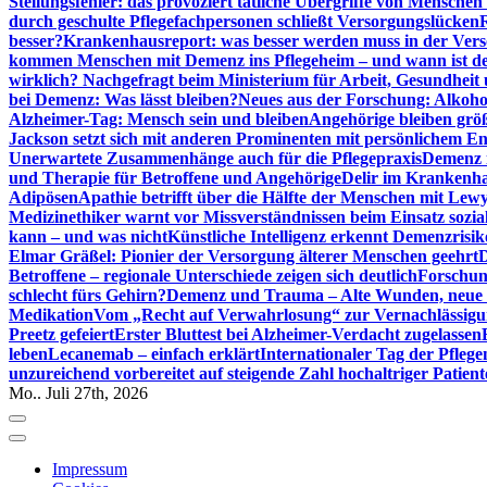
Stellungsfehler: das provoziert tätliche Übergriffe von Mensche
durch geschulte Pflegefachpersonen schließt Versorgungslücken
besser?
Krankenhausreport: was besser werden muss in der Ver
kommen Menschen mit Demenz ins Pflegeheim – und wann ist der
wirklich? Nachgefragt beim Ministerium für Arbeit, Gesundheit
bei Demenz: Was lässt bleiben?
Neues aus der Forschung: Alkoh
Alzheimer-Tag: Mensch sein und bleiben
Angehörige bleiben größ
Jackson setzt sich mit anderen Prominenten mit persönlichem E
Unerwartete Zusammenhänge auch für die Pflegepraxis
Demenz i
und Therapie für Betroffene und Angehörige
Delir im Krankenh
Adipösen
Apathie betrifft über die Hälfte der Menschen mit L
Medizinethiker warnt vor Missverständnissen beim Einsatz sozia
kann – und was nicht
Künstliche Intelligenz erkennt Demenzrisi
Elmar Gräßel: Pionier der Versorgung älterer Menschen geehrt
D
Betroffene – regionale Unterschiede zeigen sich deutlich
Forschun
schlecht fürs Gehirn?
Demenz und Trauma – Alte Wunden, neue H
Medikation
Vom „Recht auf Verwahrlosung“ zur Vernachlässig
Preetz gefeiert
Erster Bluttest bei Alzheimer-Verdacht zugelassen
leben
Lecanemab – einfach erklärt
Internationaler Tag der Pfleg
unzureichend vorbereitet auf steigende Zahl hochaltriger Patienten
Mo.. Juli 27th, 2026
Impressum