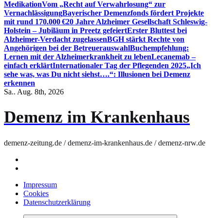
Medikation
Vom „Recht auf Verwahrlosung“ zur
Vernachlässigung
Bayerischer Demenzfonds fördert Projekte
mit rund 170.000 €
20 Jahre Alzheimer Gesellschaft Schleswig-
Holstein – Jubiläum in Preetz gefeiert
Erster Bluttest bei
Alzheimer-Verdacht zugelassen
BGH stärkt Rechte von
Angehörigen bei der Betreuerauswahl
Buchempfehlung:
Lernen mit der Alzheimerkrankheit zu leben
Lecanemab –
einfach erklärt
Internationaler Tag der Pflegenden 2025
„Ich
sehe was, was Du nicht siehst….“: Illusionen bei Demenz
erkennen
Sa.. Aug. 8th, 2026
Demenz im Krankenhaus
demenz-zeitung.de / demenz-im-krankenhaus.de / demenz-nrw.de
Impressum
Cookies
Datenschutzerklärung