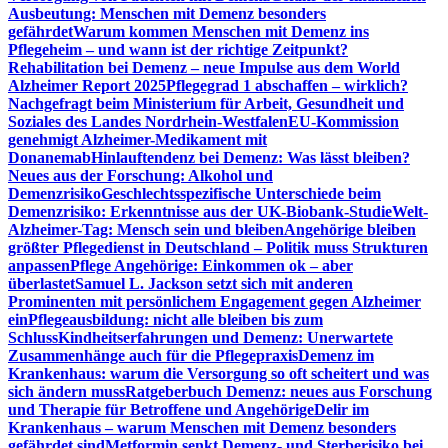
Ausbeutung: Menschen mit Demenz besonders
gefährdet
Warum kommen Menschen mit Demenz ins
Pflegeheim – und wann ist der richtige Zeitpunkt?
Rehabilitation bei Demenz – neue Impulse aus dem World
Alzheimer Report 2025
Pflegegrad 1 abschaffen – wirklich?
Nachgefragt beim Ministerium für Arbeit, Gesundheit und
Soziales des Landes Nordrhein-Westfalen
EU-Kommission
genehmigt Alzheimer-Medikament mit
Donanemab
Hinlauftendenz bei Demenz: Was lässt bleiben?
Neues aus der Forschung: Alkohol und
Demenzrisiko
Geschlechtsspezifische Unterschiede beim
Demenzrisiko: Erkenntnisse aus der UK-Biobank-Studie
Welt-
Alzheimer-Tag: Mensch sein und bleiben
Angehörige bleiben
größter Pflegedienst in Deutschland – Politik muss Strukturen
anpassen
Pflege Angehörige: Einkommen ok – aber
überlastet
Samuel L. Jackson setzt sich mit anderen
Prominenten mit persönlichem Engagement gegen Alzheimer
ein
Pflegeausbildung: nicht alle bleiben bis zum
Schluss
Kindheitserfahrungen und Demenz: Unerwartete
Zusammenhänge auch für die Pflegepraxis
Demenz im
Krankenhaus: warum die Versorgung so oft scheitert und was
sich ändern muss
Ratgeberbuch Demenz: neues aus Forschung
und Therapie für Betroffene und Angehörige
Delir im
Krankenhaus – warum Menschen mit Demenz besonders
gefährdet sind
Metformin senkt Demenz- und Sterberisiko bei