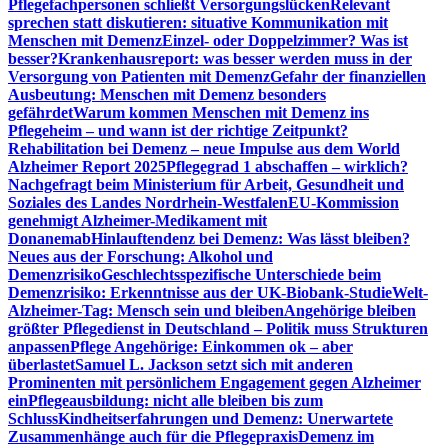
Pflegefachpersonen schließt Versorgungslücken
Relevant
sprechen statt diskutieren: situative Kommunikation mit
Menschen mit Demenz
Einzel- oder Doppelzimmer? Was ist
besser?
Krankenhausreport: was besser werden muss in der
Versorgung von Patienten mit Demenz
Gefahr der finanziellen
Ausbeutung: Menschen mit Demenz besonders
gefährdet
Warum kommen Menschen mit Demenz ins
Pflegeheim – und wann ist der richtige Zeitpunkt?
Rehabilitation bei Demenz – neue Impulse aus dem World
Alzheimer Report 2025
Pflegegrad 1 abschaffen – wirklich?
Nachgefragt beim Ministerium für Arbeit, Gesundheit und
Soziales des Landes Nordrhein-Westfalen
EU-Kommission
genehmigt Alzheimer-Medikament mit
Donanemab
Hinlauftendenz bei Demenz: Was lässt bleiben?
Neues aus der Forschung: Alkohol und
Demenzrisiko
Geschlechtsspezifische Unterschiede beim
Demenzrisiko: Erkenntnisse aus der UK-Biobank-Studie
Welt-
Alzheimer-Tag: Mensch sein und bleiben
Angehörige bleiben
größter Pflegedienst in Deutschland – Politik muss Strukturen
anpassen
Pflege Angehörige: Einkommen ok – aber
überlastet
Samuel L. Jackson setzt sich mit anderen
Prominenten mit persönlichem Engagement gegen Alzheimer
ein
Pflegeausbildung: nicht alle bleiben bis zum
Schluss
Kindheitserfahrungen und Demenz: Unerwartete
Zusammenhänge auch für die Pflegepraxis
Demenz im