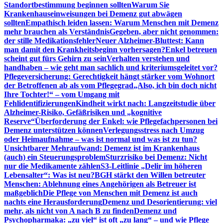
Standortbestimmung beginnen sollten
Warum Sie
Krankenhauseinweisungen bei Demenz gut abwägen
sollten
Empathisch leiden lassen: Warum Menschen mit Demenz
mehr brauchen als Verständnis
Gegeben, aber nicht genommen:
der stille Medikationsfehler
Neuer Alzheimer-Bluttest: Kann
man damit den Krankheitsbeginn vorhersagen?
Enkel betreuen
scheint gut fürs Gehirn zu sein
Verhalten verstehen und
handhaben – wie geht man sachlich und kriteriumsgeleitet vor?
Pflegeversicherung: Gerechtigkeit hängt stärker vom Wohnort
der Betroffenen ab als vom Pflegegrad
„Also, ich bin doch nicht
Ihre Tochter!“ – vom Umgang mit
Fehlidentifizierungen
Kindheit wirkt nach: Langzeitstudie über
Alzheimer-Risiko, Gefäßrisiken und „kognitive
Reserve“
Überforderung der Enkel: wie Pflegefachpersonen bei
Demenz unterstützen können
Verlegungsstress nach Umzug
oder Heimaufnahme – was ist normal und was ist zu tun?
Unsichtbarer Mehraufwand: Demenz ist im Krankenhaus
(auch) ein Steuerungsproblem
Sturzrisiko bei Demenz: Nicht
nur die Medikamente zählen
S3-Leitlinie „Delir im höheren
Lebensalter“: Was ist neu?
BGH stärkt den Willen betreuter
Menschen: Ablehnung eines Angehörigen als Betreuer ist
maßgeblich
Die Pflege von Menschen mit Demenz ist auch
nachts eine Herausforderung
Demenz und Desorientierung: viel
mehr, als nicht von A nach B zu finden
Demenz und
Psychopharmaka: „zu viel“ ist oft „zu lang“ – und wie Pflege