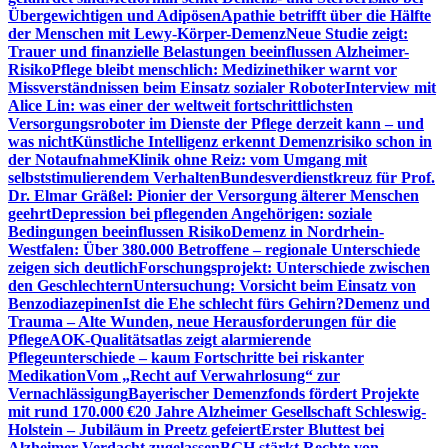
Übergewichtigen und Adipösen
Apathie betrifft über die Hälfte
der Menschen mit Lewy-Körper-Demenz
Neue Studie zeigt:
Trauer und finanzielle Belastungen beeinflussen Alzheimer-
Risiko
Pflege bleibt menschlich: Medizinethiker warnt vor
Missverständnissen beim Einsatz sozialer Roboter
Interview mit
Alice Lin: was einer der weltweit fortschrittlichsten
Versorgungsroboter im Dienste der Pflege derzeit kann – und
was nicht
Künstliche Intelligenz erkennt Demenzrisiko schon in
der Notaufnahme
Klinik ohne Reiz: vom Umgang mit
selbststimulierendem Verhalten
Bundesverdienstkreuz für Prof.
Dr. Elmar Gräßel: Pionier der Versorgung älterer Menschen
geehrt
Depression bei pflegenden Angehörigen: soziale
Bedingungen beeinflussen Risiko
Demenz in Nordrhein-
Westfalen: Über 380.000 Betroffene – regionale Unterschiede
zeigen sich deutlich
Forschungsprojekt: Unterschiede zwischen
den Geschlechtern
Untersuchung: Vorsicht beim Einsatz von
Benzodiazepinen
Ist die Ehe schlecht fürs Gehirn?
Demenz und
Trauma – Alte Wunden, neue Herausforderungen für die
Pflege
AOK-Qualitätsatlas zeigt alarmierende
Pflegeunterschiede – kaum Fortschritte bei riskanter
Medikation
Vom „Recht auf Verwahrlosung“ zur
Vernachlässigung
Bayerischer Demenzfonds fördert Projekte
mit rund 170.000 €
20 Jahre Alzheimer Gesellschaft Schleswig-
Holstein – Jubiläum in Preetz gefeiert
Erster Bluttest bei
Alzheimer-Verdacht zugelassen
BGH stärkt Rechte von