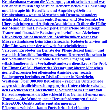
Krankenhaus: warum die Versorgung so oft scheitert und was
sich ändern muss
Ratgeberbuch Demenz: neues aus Forschung
und Therapie für Betroffene und Angehörige
Delir im
Krankenhaus – warum Menschen mit Demenz besonders
gefährdet sind
Metformin senkt Demenz- und Sterberisiko bei
Übergewichtigen und Adipösen
Apathie betrifft über die Hälfte
der Menschen mit Lewy-Körper-Demenz
Neue Studie zeigt:
Trauer und finanzielle Belastungen beeinflussen Alzheimer-
Risiko
Pflege bleibt menschlich: Medizinethiker warnt vor
Missverständnissen beim Einsatz sozialer Roboter
Interview mit
Alice Lin: was einer der weltweit fortschrittlichsten
Versorgungsroboter im Dienste der Pflege derzeit kann – und
was nicht
Künstliche Intelligenz erkennt Demenzrisiko schon in
der Notaufnahme
Klinik ohne Reiz: vom Umgang mit
selbststimulierendem Verhalten
Bundesverdienstkreuz für Prof.
Dr. Elmar Gräßel: Pionier der Versorgung älterer Menschen
geehrt
Depression bei pflegenden Angehörigen: soziale
Bedingungen beeinflussen Risiko
Demenz in Nordrhein-
Westfalen: Über 380.000 Betroffene – regionale Unterschiede
zeigen sich deutlich
Forschungsprojekt: Unterschiede zwischen
den Geschlechtern
Untersuchung: Vorsicht beim Einsatz von
Benzodiazepinen
Ist die Ehe schlecht fürs Gehirn?
Demenz und
Trauma – Alte Wunden, neue Herausforderungen für die
Pflege
AOK-Qualitätsatlas zeigt alarmierende
Pflegeunterschiede – kaum Fortschritte bei riskanter