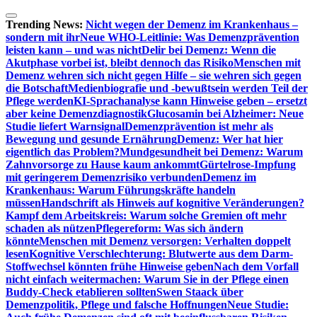
Zum
Inhalt
Trending News:
Nicht wegen der Demenz im Krankenhaus –
springen
sondern mit ihr
Neue WHO-Leitlinie: Was Demenzprävention
leisten kann – und was nicht
Delir bei Demenz: Wenn die
Akutphase vorbei ist, bleibt dennoch das Risiko
Menschen mit
Demenz wehren sich nicht gegen Hilfe – sie wehren sich gegen
die Botschaft
Medienbiografie und -bewußtsein werden Teil der
Pflege werden
KI-Sprachanalyse kann Hinweise geben – ersetzt
aber keine Demenzdiagnostik
Glucosamin bei Alzheimer: Neue
Studie liefert Warnsignal
Demenzprävention ist mehr als
Bewegung und gesunde Ernährung
Demenz: Wer hat hier
eigentlich das Problem?
Mundgesundheit bei Demenz: Warum
Zahnvorsorge zu Hause kaum ankommt
Gürtelrose-Impfung
mit geringerem Demenzrisiko verbunden
Demenz im
Krankenhaus: Warum Führungskräfte handeln
müssen
Handschrift als Hinweis auf kognitive Veränderungen?
Kampf dem Arbeitskreis: Warum solche Gremien oft mehr
schaden als nützen
Pflegereform: Was sich ändern
könnte
Menschen mit Demenz versorgen: Verhalten doppelt
lesen
Kognitive Verschlechterung: Blutwerte aus dem Darm-
Stoffwechsel könnten frühe Hinweise geben
Nach dem Vorfall
nicht einfach weitermachen: Warum Sie in der Pflege einen
Buddy-Check etablieren sollten
Swen Staack über
Demenzpolitik, Pflege und falsche Hoffnungen
Neue Studie: