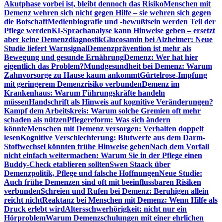
Akutphase vorbei ist, bleibt dennoch das Risiko
Menschen mit
Demenz wehren sich nicht gegen Hilfe – sie wehren sich gegen
die Botschaft
Medienbiografie und -bewußtsein werden Teil der
Pflege werden
KI-Sprachanalyse kann Hinweise geben – ersetzt
aber keine Demenzdiagnostik
Glucosamin bei Alzheimer: Neue
Studie liefert Warnsignal
Demenzprävention ist mehr als
Bewegung und gesunde Ernährung
Demenz: Wer hat hier
eigentlich das Problem?
Mundgesundheit bei Demenz: Warum
Zahnvorsorge zu Hause kaum ankommt
Gürtelrose-Impfung
mit geringerem Demenzrisiko verbunden
Demenz im
Krankenhaus: Warum Führungskräfte handeln
müssen
Handschrift als Hinweis auf kognitive Veränderungen?
Kampf dem Arbeitskreis: Warum solche Gremien oft mehr
schaden als nützen
Pflegereform: Was sich ändern
könnte
Menschen mit Demenz versorgen: Verhalten doppelt
lesen
Kognitive Verschlechterung: Blutwerte aus dem Darm-
Stoffwechsel könnten frühe Hinweise geben
Nach dem Vorfall
nicht einfach weitermachen: Warum Sie in der Pflege einen
Buddy-Check etablieren sollten
Swen Staack über
Demenzpolitik, Pflege und falsche Hoffnungen
Neue Studie:
Auch frühe Demenzen sind oft mit beeinflussbaren Risiken
verbunden
Schreien und Rufen bei Demenz: Beruhigen allein
reicht nicht
Reaktanz bei Menschen mit Demenz: Wenn Hilfe als
Druck erlebt wird
Altersschwerhörigkeit: nicht nur ein
Hörproblem
Warum Demenzschulungen mit einer ehrlichen