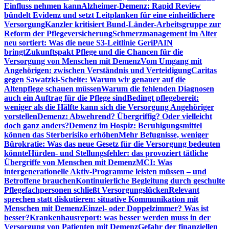
Einfluss nehmen kann
Alzheimer-Demenz: Rapid Review
bündelt Evidenz und setzt Leitplanken für eine einheitlichere
Versorgung
Kanzler kritisiert Bund-Länder-Arbeitsgruppe zur
Reform der Pflegeversicherung
Schmerzmanagement im Alter
neu sortiert: Was die neue S3-Leitlinie GeriPAIN
bringt
Zukunftspakt Pflege und die Chancen für die
Versorgung von Menschen mit Demenz
Vom Umgang mit
Angehörigen: zwischen Verständnis und Verteidigung
Caritas
gegen Sawatzki-Schelte: Warum wir genauer auf die
Altenpflege schauen müssen
Warum die fehlenden Diagnosen
auch ein Auftrag für die Pflege sind
Bedingt pflegebereit:
weniger als die Hälfte kann sich die Versorgung Angehöriger
vorstellen
Demenz: Abwehrend? Übergriffig? Oder vielleicht
doch ganz anders?
Demenz im Hospiz: Beruhigungsmittel
können das Sterberisiko erhöhen
Mehr Befugnisse, weniger
Bürokratie: Was das neue Gesetz für die Versorgung bedeuten
könnte
Hürden- und Stellungsfehler: das provoziert tätliche
Übergriffe von Menschen mit Demenz
MCI: Was
intergenerationelle Aktiv-Programme leisten müssen – und
Betroffene brauchen
Kontinuierliche Begleitung durch geschulte
Pflegefachpersonen schließt Versorgungslücken
Relevant
sprechen statt diskutieren: situative Kommunikation mit
Menschen mit Demenz
Einzel- oder Doppelzimmer? Was ist
besser?
Krankenhausreport: was besser werden muss in der
Versorgung von Patienten mit Demenz
Gefahr der finanziellen