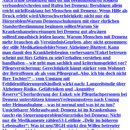
Auch frühe Demenzen sind oft mit beeinflussbaren Risiken
verbunden
Schreien und Rufen bei Demenz: Beruhigen allein
reicht nicht
Reaktanz bei Menschen mit Demenz: Wenn Hilfe als
Druck erlebt wird
Altersschwerhörigkeit: nicht nur ein
Hörproblem
Warum Demenzschulungen mit einer ehrlichen
Standortbestimmung beginnen sollten
Warum Sie
Krankenhauseinweisungen bei Demenz gut abwägen
sollten
Empathisch leiden lassen: Warum Menschen mit Demenz
mehr brauchen als Verständnis
Gegeben, aber nicht genommen:
der stille Medikationsfehler
Neuer Alzheimer-Bluttest: Kann
man damit den Krankheitsbeginn vorhersagen?
Enkel betreuen
scheint gut fürs Gehirn zu sein
Verhalten verstehen und
handhaben – wie geht man sachlich und kriteriumsgeleitet vor?
Pflegeversicherung: Gerechtigkeit hängt stärker vom Wohnort
der Betroffenen ab als vom Pflegegrad
„Also, ich bin doch nicht
Ihre Tochter!“ – vom Umgang mit
Fehlidentifizierungen
Kindheit wirkt nach: Langzeitstudie über
Alzheimer-Risiko, Gefäßrisiken und „kognitive
Reserve“
Überforderung der Enkel: wie Pflegefachpersonen bei
Demenz unterstützen können
Verlegungsstress nach Umzug
oder Heimaufnahme – was ist normal und was ist zu tun?
Unsichtbarer Mehraufwand: Demenz ist im Krankenhaus
(auch) ein Steuerungsproblem
Sturzrisiko bei Demenz: Nicht
nur die Medikamente zählen
S3-Leitlinie „Delir im höheren
Lebensalter“: Was ist neu?
BGH stärkt den Willen betreuter