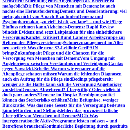
Menschen: Ablehnung eines Angehörigen als Betreuer ist
maßgeblich
Die Pflege von Menschen mit Demenz ist auch
nachts eine Herausforderung
Demenz und Desorientierung: viel
mehr, als nicht von A nach B zu finden
Demenz und
Psychopharmaka: „zu viel“ ist oft „zu lang“ – und wie Pflege
Einfluss nehmen kann
Alzheimer-Demenz: Rapid Review
bündelt Evidenz und setzt Leitplanken für eine einheitlichere
Versorgung
Kanzler kritisiert Bund-Länder-Arbeitsgruppe zur
Reform der Pflegeversicherung
Schmerzmanagement im Alter
neu sortiert: Was die neue S3-Leitlinie GeriPAIN
bringt
Zukunftspakt Pflege und die Chancen für die
Versorgung von Menschen mit Demenz
Vom Umgang mit
Angehörigen: zwischen Verständnis und Verteidigung
Caritas
gegen Sawatzki-Schelte: Warum wir genauer auf die
Altenpflege schauen müssen
Warum die fehlenden Diagnosen
auch ein Auftrag für die Pflege sind
Bedingt pflegebereit:
weniger als die Hälfte kann sich die Versorgung Angehöriger
vorstellen
Demenz: Abwehrend? Übergriffig? Oder vielleicht
doch ganz anders?
Demenz im Hospiz: Beruhigungsmittel
können das Sterberisiko erhöhen
Mehr Befugnisse, weniger
Bürokratie: Was das neue Gesetz für die Versorgung bedeuten
könnte
Hürden- und Stellungsfehler: das provoziert tätliche
Übergriffe von Menschen mit Demenz
MCI: Was
intergenerationelle Aktiv-Programme leisten müssen – und
Betroffene brauchen
Kontinuierliche Begleitung durch geschulte