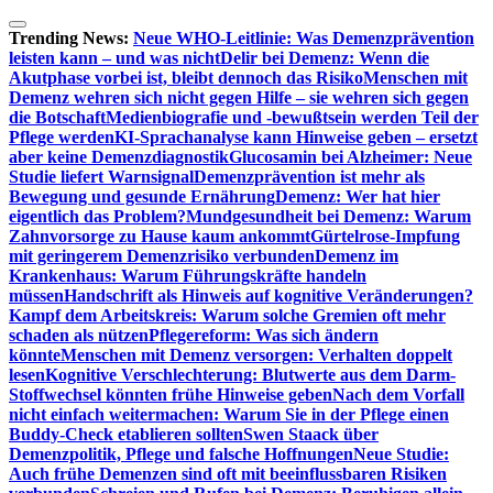
Zum
Inhalt
Trending News:
Neue WHO-Leitlinie: Was Demenzprävention
springen
leisten kann – und was nicht
Delir bei Demenz: Wenn die
Akutphase vorbei ist, bleibt dennoch das Risiko
Menschen mit
Demenz wehren sich nicht gegen Hilfe – sie wehren sich gegen
die Botschaft
Medienbiografie und -bewußtsein werden Teil der
Pflege werden
KI-Sprachanalyse kann Hinweise geben – ersetzt
aber keine Demenzdiagnostik
Glucosamin bei Alzheimer: Neue
Studie liefert Warnsignal
Demenzprävention ist mehr als
Bewegung und gesunde Ernährung
Demenz: Wer hat hier
eigentlich das Problem?
Mundgesundheit bei Demenz: Warum
Zahnvorsorge zu Hause kaum ankommt
Gürtelrose-Impfung
mit geringerem Demenzrisiko verbunden
Demenz im
Krankenhaus: Warum Führungskräfte handeln
müssen
Handschrift als Hinweis auf kognitive Veränderungen?
Kampf dem Arbeitskreis: Warum solche Gremien oft mehr
schaden als nützen
Pflegereform: Was sich ändern
könnte
Menschen mit Demenz versorgen: Verhalten doppelt
lesen
Kognitive Verschlechterung: Blutwerte aus dem Darm-
Stoffwechsel könnten frühe Hinweise geben
Nach dem Vorfall
nicht einfach weitermachen: Warum Sie in der Pflege einen
Buddy-Check etablieren sollten
Swen Staack über
Demenzpolitik, Pflege und falsche Hoffnungen
Neue Studie:
Auch frühe Demenzen sind oft mit beeinflussbaren Risiken