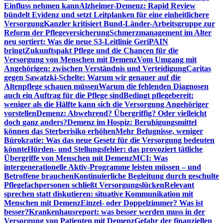
Einfluss nehmen kann
Alzheimer-Demenz: Rapid Review
bündelt Evidenz und setzt Leitplanken für eine einheitlichere
Versorgung
Kanzler kritisiert Bund-Länder-Arbeitsgruppe zur
Reform der Pflegeversicherung
Schmerzmanagement im Alter
neu sortiert: Was die neue S3-Leitlinie GeriPAIN
bringt
Zukunftspakt Pflege und die Chancen für die
Versorgung von Menschen mit Demenz
Vom Umgang mit
Angehörigen: zwischen Verständnis und Verteidigung
Caritas
gegen Sawatzki-Schelte: Warum wir genauer auf die
Altenpflege schauen müssen
Warum die fehlenden Diagnosen
auch ein Auftrag für die Pflege sind
Bedingt pflegebereit:
weniger als die Hälfte kann sich die Versorgung Angehöriger
vorstellen
Demenz: Abwehrend? Übergriffig? Oder vielleicht
doch ganz anders?
Demenz im Hospiz: Beruhigungsmittel
können das Sterberisiko erhöhen
Mehr Befugnisse, weniger
Bürokratie: Was das neue Gesetz für die Versorgung bedeuten
könnte
Hürden- und Stellungsfehler: das provoziert tätliche
Übergriffe von Menschen mit Demenz
MCI: Was
intergenerationelle Aktiv-Programme leisten müssen – und
Betroffene brauchen
Kontinuierliche Begleitung durch geschulte
Pflegefachpersonen schließt Versorgungslücken
Relevant
sprechen statt diskutieren: situative Kommunikation mit
Menschen mit Demenz
Einzel- oder Doppelzimmer? Was ist
besser?
Krankenhausreport: was besser werden muss in der
Versorgung von Patienten mit Demenz
Gefahr der finanziellen