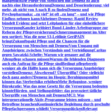
maßgeblich
Die Pflege von Menschen mit Demenz ist auch
nachts eine Herausforderung
Demenz und Desorientierung: viel
mehr, als nicht von A nach B zu finden
Demenz und
Psychopharmaka: „zu viel“ ist oft „zu lang“ – und wie Pflege
Einfluss nehmen kann
Alzheimer-Demenz: Rapid Review
bündelt Evidenz und setzt Leitplanken für eine einheitlichere
Versorgung
Kanzler kritisiert Bund-Länder-Arbeitsgruppe zur
Reform der Pflegeversicherung
Schmerzmanagement im Alter
neu sortiert: Was die neue S3-Leitlinie GeriPAIN
bringt
Zukunftspakt Pflege und die Chancen für die
Versorgung von Menschen mit Demenz
Vom Umgang mit
Angehörigen: zwischen Verständnis und Verteidigung
Caritas
gegen Sawatzki-Schelte: Warum wir genauer auf die
Altenpflege schauen müssen
Warum die fehlenden Diagnosen
auch ein Auftrag für die Pflege sind
Bedingt pflegebereit:
weniger als die Hälfte kann sich die Versorgung Angehöriger
vorstellen
Demenz: Abwehrend? Übergriffig? Oder vielleicht
doch ganz anders?
Demenz im Hospiz: Beruhigungsmittel
können das Sterberisiko erhöhen
Mehr Befugnisse, weniger
Bürokratie: Was das neue Gesetz für die Versorgung bedeuten
könnte
Hürden- und Stellungsfehler: das provoziert tätliche
Übergriffe von Menschen mit Demenz
MCI: Was
intergenerationelle Aktiv-Programme leisten müssen – und
Betroffene brauchen
Kontinuierliche Begleitung durch geschulte
Pflegefachpersonen schließt Versorgungslücken
Relevant