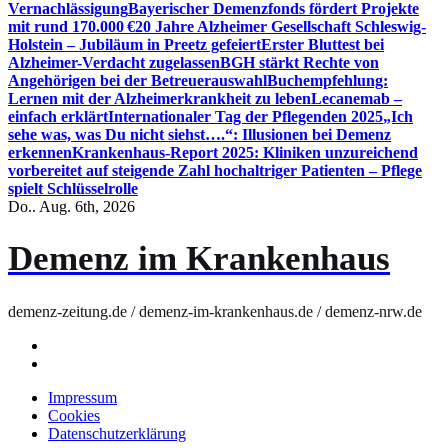
Vernachlässigung
Bayerischer Demenzfonds fördert Projekte
mit rund 170.000 €
20 Jahre Alzheimer Gesellschaft Schleswig-
Holstein – Jubiläum in Preetz gefeiert
Erster Bluttest bei
Alzheimer-Verdacht zugelassen
BGH stärkt Rechte von
Angehörigen bei der Betreuerauswahl
Buchempfehlung:
Lernen mit der Alzheimerkrankheit zu leben
Lecanemab –
einfach erklärt
Internationaler Tag der Pflegenden 2025
„Ich
sehe was, was Du nicht siehst….“: Illusionen bei Demenz
erkennen
Krankenhaus-Report 2025: Kliniken unzureichend
vorbereitet auf steigende Zahl hochaltriger Patienten – Pflege
spielt Schlüsselrolle
Do.. Aug. 6th, 2026
Demenz im Krankenhaus
demenz-zeitung.de / demenz-im-krankenhaus.de / demenz-nrw.de
Impressum
Cookies
Datenschutzerklärung