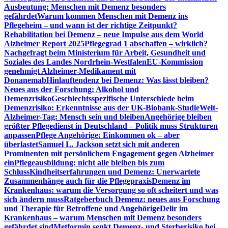
Ausbeutung: Menschen mit Demenz besonders
gefährdet
Warum kommen Menschen mit Demenz ins
Pflegeheim – und wann ist der richtige Zeitpunkt?
Rehabilitation bei Demenz – neue Impulse aus dem World
Alzheimer Report 2025
Pflegegrad 1 abschaffen – wirklich?
Nachgefragt beim Ministerium für Arbeit, Gesundheit und
Soziales des Landes Nordrhein-Westfalen
EU-Kommission
genehmigt Alzheimer-Medikament mit
Donanemab
Hinlauftendenz bei Demenz: Was lässt bleiben?
Neues aus der Forschung: Alkohol und
Demenzrisiko
Geschlechtsspezifische Unterschiede beim
Demenzrisiko: Erkenntnisse aus der UK-Biobank-Studie
Welt-
Alzheimer-Tag: Mensch sein und bleiben
Angehörige bleiben
größter Pflegedienst in Deutschland – Politik muss Strukturen
anpassen
Pflege Angehörige: Einkommen ok – aber
überlastet
Samuel L. Jackson setzt sich mit anderen
Prominenten mit persönlichem Engagement gegen Alzheimer
ein
Pflegeausbildung: nicht alle bleiben bis zum
Schluss
Kindheitserfahrungen und Demenz: Unerwartete
Zusammenhänge auch für die Pflegepraxis
Demenz im
Krankenhaus: warum die Versorgung so oft scheitert und was
sich ändern muss
Ratgeberbuch Demenz: neues aus Forschung
und Therapie für Betroffene und Angehörige
Delir im
Krankenhaus – warum Menschen mit Demenz besonders
gefährdet sind
Metformin senkt Demenz- und Sterberisiko bei