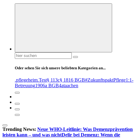
Suchen
nach:
Oder sehen Sie sich unsere beliebten Kategorien an...
.pflegeheim
.Test
§ 113c
§ 1816 BGB
#ZukunftspaktPflege
1:1-
Betreuung
1906a BGB
4at
aachen
Trending News:
Neue WHO-Leitlinie: Was Demenzprävention
leisten kann – und was nicht
Delir bei Demenz: Wenn die