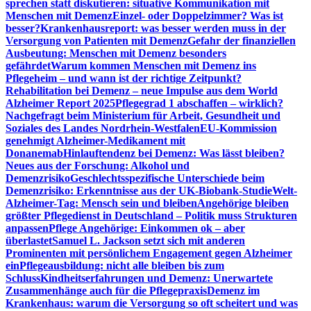
sprechen statt diskutieren: situative Kommunikation mit
Menschen mit Demenz
Einzel- oder Doppelzimmer? Was ist
besser?
Krankenhausreport: was besser werden muss in der
Versorgung von Patienten mit Demenz
Gefahr der finanziellen
Ausbeutung: Menschen mit Demenz besonders
gefährdet
Warum kommen Menschen mit Demenz ins
Pflegeheim – und wann ist der richtige Zeitpunkt?
Rehabilitation bei Demenz – neue Impulse aus dem World
Alzheimer Report 2025
Pflegegrad 1 abschaffen – wirklich?
Nachgefragt beim Ministerium für Arbeit, Gesundheit und
Soziales des Landes Nordrhein-Westfalen
EU-Kommission
genehmigt Alzheimer-Medikament mit
Donanemab
Hinlauftendenz bei Demenz: Was lässt bleiben?
Neues aus der Forschung: Alkohol und
Demenzrisiko
Geschlechtsspezifische Unterschiede beim
Demenzrisiko: Erkenntnisse aus der UK-Biobank-Studie
Welt-
Alzheimer-Tag: Mensch sein und bleiben
Angehörige bleiben
größter Pflegedienst in Deutschland – Politik muss Strukturen
anpassen
Pflege Angehörige: Einkommen ok – aber
überlastet
Samuel L. Jackson setzt sich mit anderen
Prominenten mit persönlichem Engagement gegen Alzheimer
ein
Pflegeausbildung: nicht alle bleiben bis zum
Schluss
Kindheitserfahrungen und Demenz: Unerwartete
Zusammenhänge auch für die Pflegepraxis
Demenz im
Krankenhaus: warum die Versorgung so oft scheitert und was