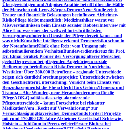
Übergewichtigen und Adipösen
Apathie betrifft über die Hälfte
der Menschen mit Lewy-Körper-Demenz
Neue Studie zeigt:
Trauer und finanzielle Belastungen beeinflussen Alzheimer-
Risiko
Pflege bleibt menschlich: Medizinethiker warnt vor
Missverständnissen beim Einsatz sozialer Roboter
Interview mit
Alice Lin: was einer der weltweit fortschrittlichsten
Versorgungsroboter im Dienste der Pflege derzeit kann – und
was nicht
Künstliche Intelligenz erkennt Demenzrisiko schon in
der Notaufnahme
Klinik ohne Reiz: vom Umgang mit
selbststimulierendem Verhalten
Bundesverdienstkreuz für Prof.
Dr. Elmar Gräßel: Pionier der Versorgung älterer Menschen
geehrt
Depression bei pflegenden Angehörigen: soziale
Bedingungen beeinflussen Risiko
Demenz in Nordrhein-
Westfalen: Über 380.000 Betroffene – regionale Unterschiede
zeigen sich deutlich
Forschungsprojekt: Unterschiede zwischen
den Geschlechtern
Untersuchung: Vorsicht beim Einsatz von
Benzodiazepinen
Ist die Ehe schlecht fürs Gehirn?
Demenz und
Trauma – Alte Wunden, neue Herausforderungen für die
Pflege
AOK-Qualitätsatlas zeigt alarmierende
Pflegeunterschiede – kaum Fortschritte bei riskanter
Medikation
Vom „Recht auf Verwahrlosung“ zur
Vernachlässigung
Bayerischer Demenzfonds fördert Projekte
mit rund 170.000 €
20 Jahre Alzheimer Gesellschaft Schleswig-
Holstein – Jubiläum in Preetz gefeiert
Erster Bluttest bei
Alzheimer-Verdacht zugelassen
BGH stärkt Rechte von