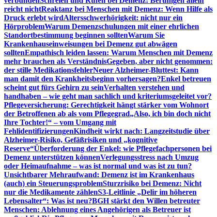
verbunden
Schreien und Rufen bei Demenz: Beruhigen allein
reicht nicht
Reaktanz bei Menschen mit Demenz: Wenn Hilfe als
Druck erlebt wird
Altersschwerhörigkeit: nicht nur ein
Hörproblem
Warum Demenzschulungen mit einer ehrlichen
Standortbestimmung beginnen sollten
Warum Sie
Krankenhauseinweisungen bei Demenz gut abwägen
sollten
Empathisch leiden lassen: Warum Menschen mit Demenz
mehr brauchen als Verständnis
Gegeben, aber nicht genommen:
der stille Medikationsfehler
Neuer Alzheimer-Bluttest: Kann
man damit den Krankheitsbeginn vorhersagen?
Enkel betreuen
scheint gut fürs Gehirn zu sein
Verhalten verstehen und
handhaben – wie geht man sachlich und kriteriumsgeleitet vor?
Pflegeversicherung: Gerechtigkeit hängt stärker vom Wohnort
der Betroffenen ab als vom Pflegegrad
„Also, ich bin doch nicht
Ihre Tochter!“ – vom Umgang mit
Fehlidentifizierungen
Kindheit wirkt nach: Langzeitstudie über
Alzheimer-Risiko, Gefäßrisiken und „kognitive
Reserve“
Überforderung der Enkel: wie Pflegefachpersonen bei
Demenz unterstützen können
Verlegungsstress nach Umzug
oder Heimaufnahme – was ist normal und was ist zu tun?
Unsichtbarer Mehraufwand: Demenz ist im Krankenhaus
(auch) ein Steuerungsproblem
Sturzrisiko bei Demenz: Nicht
nur die Medikamente zählen
S3-Leitlinie „Delir im höheren
Lebensalter“: Was ist neu?
BGH stärkt den Willen betreuter
Menschen: Ablehnung eines Angehörigen als Betreuer ist