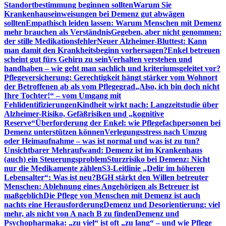
Standortbestimmung beginnen sollten
Warum Sie
Krankenhauseinweisungen bei Demenz gut abwägen
sollten
Empathisch leiden lassen: Warum Menschen mit Demenz
mehr brauchen als Verständnis
Gegeben, aber nicht genommen:
der stille Medikationsfehler
Neuer Alzheimer-Bluttest: Kann
man damit den Krankheitsbeginn vorhersagen?
Enkel betreuen
scheint gut fürs Gehirn zu sein
Verhalten verstehen und
handhaben – wie geht man sachlich und kriteriumsgeleitet vor?
Pflegeversicherung: Gerechtigkeit hängt stärker vom Wohnort
der Betroffenen ab als vom Pflegegrad
„Also, ich bin doch nicht
Ihre Tochter!“ – vom Umgang mit
Fehlidentifizierungen
Kindheit wirkt nach: Langzeitstudie über
Alzheimer-Risiko, Gefäßrisiken und „kognitive
Reserve“
Überforderung der Enkel: wie Pflegefachpersonen bei
Demenz unterstützen können
Verlegungsstress nach Umzug
oder Heimaufnahme – was ist normal und was ist zu tun?
Unsichtbarer Mehraufwand: Demenz ist im Krankenhaus
(auch) ein Steuerungsproblem
Sturzrisiko bei Demenz: Nicht
nur die Medikamente zählen
S3-Leitlinie „Delir im höheren
Lebensalter“: Was ist neu?
BGH stärkt den Willen betreuter
Menschen: Ablehnung eines Angehörigen als Betreuer ist
maßgeblich
Die Pflege von Menschen mit Demenz ist auch
nachts eine Herausforderung
Demenz und Desorientierung: viel
mehr, als nicht von A nach B zu finden
Demenz und
Psychopharmaka: „zu viel“ ist oft „zu lang“ – und wie Pflege