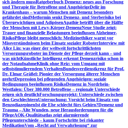
sich ändern muss
Ratgeberbuch Demenz: neues aus Forschung
und Therapie für Betroffene und Angehörige
Delir im
Krankenhaus – warum Menschen mit Demenz besonders
gefährdet sind
Metformin senkt Demenz- und Sterberisiko bei
Übergewichtigen und Adipösen
Apathie betrifft über die Hälfte
der Menschen mit Lewy-Körper-Demenz
Neue Studie zeigt:
Trauer und finanzielle Belastungen beeinflussen Alzheimer-
Risiko
Pflege bleibt menschlich: Medizinethiker warnt vor
Missverständnissen beim Einsatz sozialer Roboter
Interview mit
Alice Lin: was einer der weltweit fortschrittlichsten
Versorgungsroboter im Dienste der Pflege derzeit kann – und
was nicht
Künstliche Intelligenz erkennt Demenzrisiko schon in
der Notaufnahme
Klinik ohne Reiz: vom Umgang mit
selbststimulierendem Verhalten
Bundesverdienstkreuz für Prof.
Dr. Elmar Gräßel: Pionier der Versorgung älterer Menschen
geehrt
Depression bei pflegenden Angehörigen: soziale
Bedingungen beeinflussen Risiko
Demenz in Nordrhein-
Westfalen: Über 380.000 Betroffene – regionale Unterschiede
zeigen sich deutlich
Forschungsprojekt: Unterschiede zwischen
den Geschlechtern
Untersuchung: Vorsicht beim Einsatz von
Benzodiazepinen
Ist die Ehe schlecht fürs Gehirn?
Demenz und
Trauma – Alte Wunden, neue Herausforderungen für die
Pflege
AOK-Qualitätsatlas zeigt alarmierende
Pflegeunterschiede – kaum Fortschritte bei riskanter
Medikation
Vom „Recht auf Verwahrlosung“ zur