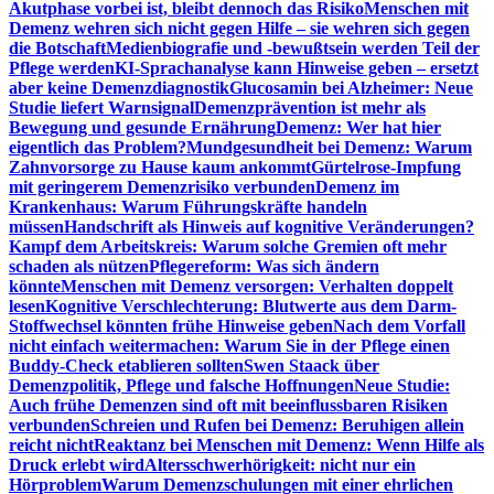
Akutphase vorbei ist, bleibt dennoch das Risiko
Menschen mit
Demenz wehren sich nicht gegen Hilfe – sie wehren sich gegen
die Botschaft
Medienbiografie und -bewußtsein werden Teil der
Pflege werden
KI-Sprachanalyse kann Hinweise geben – ersetzt
aber keine Demenzdiagnostik
Glucosamin bei Alzheimer: Neue
Studie liefert Warnsignal
Demenzprävention ist mehr als
Bewegung und gesunde Ernährung
Demenz: Wer hat hier
eigentlich das Problem?
Mundgesundheit bei Demenz: Warum
Zahnvorsorge zu Hause kaum ankommt
Gürtelrose-Impfung
mit geringerem Demenzrisiko verbunden
Demenz im
Krankenhaus: Warum Führungskräfte handeln
müssen
Handschrift als Hinweis auf kognitive Veränderungen?
Kampf dem Arbeitskreis: Warum solche Gremien oft mehr
schaden als nützen
Pflegereform: Was sich ändern
könnte
Menschen mit Demenz versorgen: Verhalten doppelt
lesen
Kognitive Verschlechterung: Blutwerte aus dem Darm-
Stoffwechsel könnten frühe Hinweise geben
Nach dem Vorfall
nicht einfach weitermachen: Warum Sie in der Pflege einen
Buddy-Check etablieren sollten
Swen Staack über
Demenzpolitik, Pflege und falsche Hoffnungen
Neue Studie:
Auch frühe Demenzen sind oft mit beeinflussbaren Risiken
verbunden
Schreien und Rufen bei Demenz: Beruhigen allein
reicht nicht
Reaktanz bei Menschen mit Demenz: Wenn Hilfe als
Druck erlebt wird
Altersschwerhörigkeit: nicht nur ein
Hörproblem
Warum Demenzschulungen mit einer ehrlichen